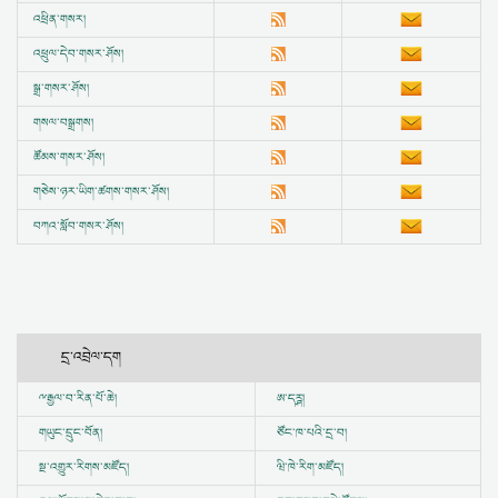
འཕྲིན་གསར།
འཕྲུལ་དེབ་གསར་ཤོས།
སྒྲ་གསར་ཤོས།
གསལ་བསྒྲགས།
ཚོམས་གསར་ཤོས།
གཅེས་ཉར་ཡིག་ཚགས་གསར་ཤོས།
བཀའ་སློབ་གསར་ཤོས།
དྲ་འབྲེལ་དག
ྋ
རྒྱལ་བ་རིན་པོ་ཆེ།
ཨ་དཪྴ།
གཡུང་དྲུང་བོན།
ཙོང་ཁ་པའི་དྲ་བ།
སྔ་འགྱུར་རིགས་མཛོད།
ཝི་ཁེ་རིག་མཛོད།