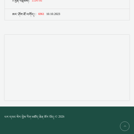
པར་དབང་སེར་བྱེས་རིག་མཛོད་ཆེན་མོར་ཡོད། © 2026