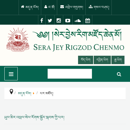
མདུན་ངོས།
ང་ཚོ།
འབྲེལ་གཏུགས།
གསལ་བཤད།
བོད་ཡིག
དབྱིན་ཡིག
རྒྱ་ཡིག
≡
མདུན་ངོས།
པར་མཛོད།
ཡུལ་མིར་འཕྲལ་སེལ་རོགས་སྐྱོར་སྐབས་ཀྱི་པར།