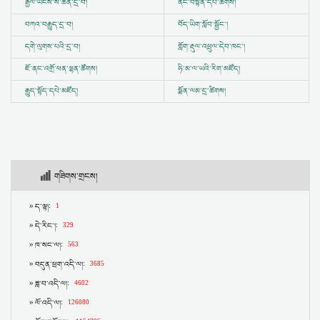
རྒྱལ་ཡོངས་ས་ཆེན་དྲ་བ།
ནང་བསྟན་དཔེ་ཚོགས།
བཀའ་བརྒྱུད་དྲ་བ།
བོད་ཡིག་སློབ་སྦྱོང་།
དགེ་ལུགས་པའི་དྲ་བ།
གློག་རྡུལ་འཕྲུལ་དེབ་ཁང་།
ཇོ་ནང་འགྲོ་ཕན་ལྷན་ཚོགས།
ཧི་མ་ལ་ཡའི་རིག་མཛོད།
རྒྱུད་སྟོད་དཔེ་མཛོད།
སྨོན་ལམ་དྲ་ཚིགས།