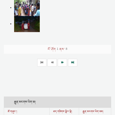
ངོ་ཤོག
ནས་
1
8
རྒྱུན་མངགས་ཡིག་ཆ།
ཐོ་གཞུང་།
ཐད་གཟིགས་སྦྲེལ་སྣེ།
རྒྱུན་མངགས་ཡིག་ཟམ།