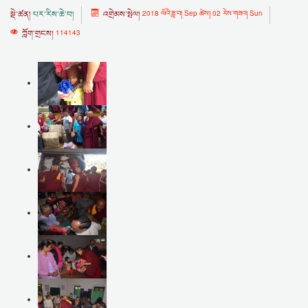
སྡེ་ཚན།
པར་རིས་ཆེ་བ།
འགྲེམས་སྤེལ།
2018 ལོའི་ཟླ་བ། Sep ཚེས། 02 རེས་གཟའ། Sun
ཀློག་གྲངས།
114143