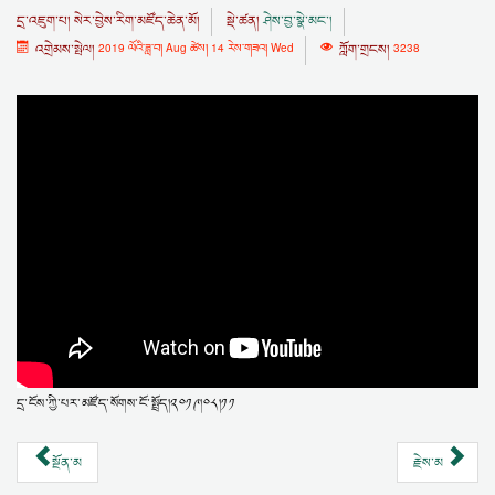
དྲ་འཇུག་པ།
སེར་བྱེས་རིག་མཛོད་ཆེན་མོ།
སྡེ་ཚན།
ཤེས་བྱ་སྣེ་མང་།
འགྲེམས་སྤེལ།
2019 ལོའི་ཟླ་བ། Aug ཚེས། 14 རེས་གཟའ། Wed
ཀློག་གྲངས།
3238
དྲ་ངོས་ཀྱི་པར་མཛོད་སོགས་ངོ་སྤྲོད།༢༠༡༩།༠༨།༡༡
སྔོན་མ
རྗེས་མ