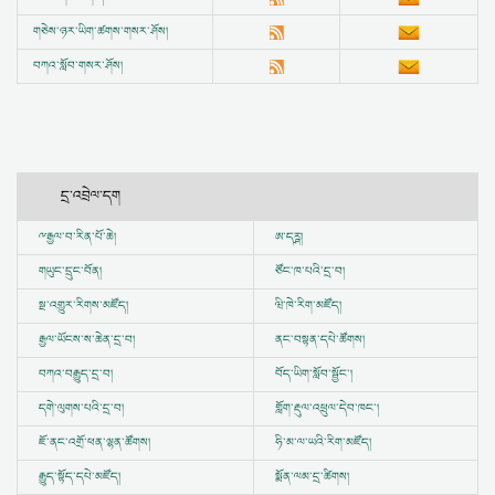
གཅེས་ཉར་ཡིག་ཚགས་གསར་ཤོས།
བཀའ་སློབ་གསར་ཤོས།
དྲ་འབྲེལ་དག
ྋ
རྒྱལ་བ་རིན་པོ་ཆེ།
ཨ་དཪྴ།
གཡུང་དྲུང་བོན།
ཙོང་ཁ་པའི་དྲ་བ།
སྔ་འགྱུར་རིགས་མཛོད།
ཝི་ཁེ་རིག་མཛོད།
རྒྱལ་ཡོངས་ས་ཆེན་དྲ་བ།
ནང་བསྟན་དཔེ་ཚོགས།
བཀའ་བརྒྱུད་དྲ་བ།
བོད་ཡིག་སློབ་སྦྱོང་།
དགེ་ལུགས་པའི་དྲ་བ།
གློག་རྡུལ་འཕྲུལ་དེབ་ཁང་།
ཇོ་ནང་འགྲོ་ཕན་ལྷན་ཚོགས།
ཧི་མ་ལ་ཡའི་རིག་མཛོད།
རྒྱུད་སྟོད་དཔེ་མཛོད།
སྨོན་ལམ་དྲ་ཚིགས།