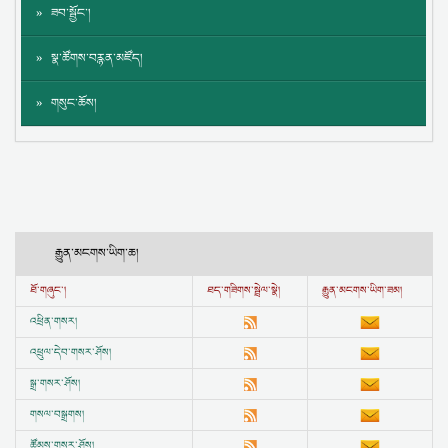
ཟབ་སྦྱོང་།
སྣ་ཚོགས་བརྙན་མཛོད།
གསུང་ཆོས།
རྒྱུན་མངགས་ཡིག་ཆ།
ཐོ་གཞུང་།
ཐད་གཟིགས་སྦྲེལ་སྣེ།
རྒྱུན་མངགས་ཡིག་ཟམ།
འཕྲིན་གསར།
འཕྲུལ་དེབ་གསར་ཤོས།
སྒྲ་གསར་ཤོས།
གསལ་བསྒྲགས།
ཚོམས་གསར་ཤོས།