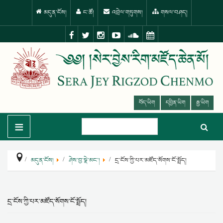
མདུན་ངོས།
ང་ཚོ།
འབྲེལ་གཏུགས།
གསལ་བཤད།
བོད་ཡིག
དབྱིན་ཡིག
རྒྱ་ཡིག
≡
མདུན་ངོས།
ཤེས་བྱ་སྣེ་མང་།
དྲ་ངོས་ཀྱི་པར་མཛོད་སོགས་ངོ་སྤྲོད།
དྲ་ངོས་ཀྱི་པར་མཛོད་སོགས་ངོ་སྤྲོད།