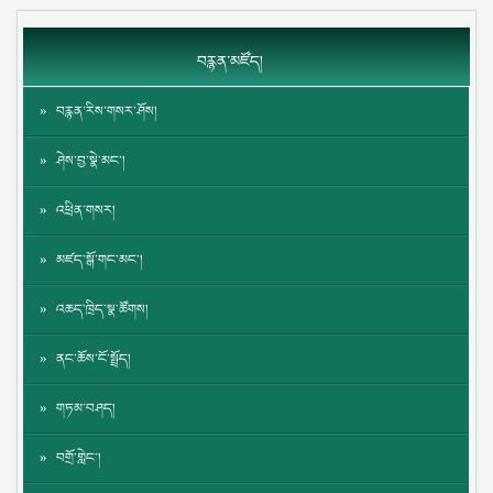
བརྙན་མཛོད།
བརྙན་རིས་གསར་ཤོས།
ཤེས་བྱ་སྣེ་མང་།
འཕྲིན་གསར།
མཛད་སྒོ་གང་མང་།
འཆད་ཁྲིད་སྣ་ཚོགས།
ནང་ཆོས་ངོ་སྤྲོད།
གཏམ་བཤད།
བགྲོ་གླེང་།