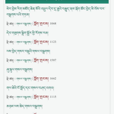
སེར་བྱེས་རིག་མཛོད་ཆེན་མོའི་འཕྲུལ་དེབ་དྲ་རྒྱའི་བརྒྱུད་ནས་ལྐོག་ཚོང་བྱེད་མི་འོས་བར་
བསྒྲགས་པའི་གཏམ།
ཀློག་གྲངས།
སྡེ་ཚན། :
གསལ་བསྒྲགས།
|
1068
དེབ་གཟུགས་སྒྲིག་སྦྱོར་གྱི་རོགས་རམ།
ཀློག་གྲངས།
སྡེ་ཚན། :
གསལ་བསྒྲགས།
|
1123
ལས་བྱེད་གསར་བསྡུའི་གསལ་བསྒྲགས།
ཀློག་གྲངས།
སྡེ་ཚན། :
གསལ་བསྒྲགས།
|
1587
ཞུ་སྐུལ་གསལ་བསྒྲགས།
ཀློག་གྲངས།
སྡེ་ཚན། :
གསལ་བསྒྲགས།
|
1662
གལ་ཆེའི་ངོ་སྤྲོད་དང་གསལ་བཤད་འགའ།
ཀློག་གྲངས།
སྡེ་ཚན། :
གསལ་བསྒྲགས།
|
1115
མཉམ་ལས་ཆེད་གསལ་བསྒྲགས།