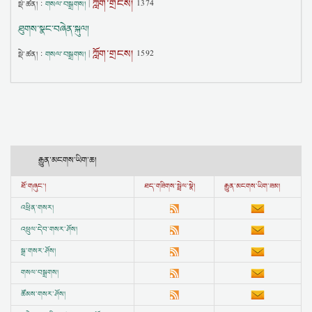
ཀློག་གྲངས།
སྡེ་ཚན། :
གསལ་བསྒྲགས།
|
1374
ཐུགས་སྣང་བཞེན་སྐུལ།
ཀློག་གྲངས།
སྡེ་ཚན། :
གསལ་བསྒྲགས།
|
1592
རྒྱུན་མངགས་ཡིག་ཆ།
ཐོ་གཞུང་།
ཐད་གཟིགས་སྦྲེལ་སྣེ།
རྒྱུན་མངགས་ཡིག་ཟམ།
འཕྲིན་གསར།
འཕྲུལ་དེབ་གསར་ཤོས།
སྒྲ་གསར་ཤོས།
གསལ་བསྒྲགས།
ཚོམས་གསར་ཤོས།