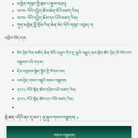
མཁྱེན་གསུམ་གྱི་རྣམ་པ་རྒྱས་བཤད།
༢༠༢༦ ལོའི་དཔྱིད་ཆོས་ཆེན་མོའི་མཛད་རིམ།
༢༠༢༦ ལོའི་དཔྱིད་ཆོས་དང་པོའི་མཛད་རིམ།
ཀུན་མཁྱེན་བློ་གྲོས་རིན་ཆེན་སེང་གེའི་གསུང་འབུམ། ག
འབྲེལ་ཡོད་དག
སེར་བྱེས་རིག་མཛོད་ཆེན་མོའི་འཕྲུལ་དེབ་དྲ་རྒྱའི་བརྒྱུད་ནས་ལྐོག་ཚོང་བྱེད་མི་འོས་བར་
བསྒྲགས་པའི་གཏམ།
དེབ་གཟུགས་སྒྲིག་སྦྱོར་གྱི་རོགས་རམ།
ལས་བྱེད་གསར་བསྡུའི་གསལ་བསྒྲགས།
༢༠༡༨ ལོའི་སྟོན་ཆོས་གཉིས་པའི་མཛད་རིམ།
༢༠༡༨ ལོའི་སྟོན་ཆོས་དང་པོའི་མཛད་རིམ།
སྡེ་ཚན་འདིའི་ནང་དུ་མང་།
ཞུ་སྐུལ་གསལ་བསྒྲགས། »
གསལ་བསྒྲགས།