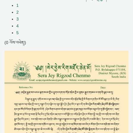
1
2
3
4
5
(0 འོས་འཕེན།)