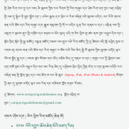
དུས་རབས་ཉེར་གཅིག་པ་བརྡ་འཕྲིན་གྱི་དུས་རབས་འདིར་འོད་རླབས་ཀྱི་འགྲོས་དང་འགྲོགས་ཏེ། ཚན་རྩལ་
གྱི་ཤེས་རིག་རབ་ཏུ་དར་བས། མི་རྣམས་ཀྱིས་རང་རིགས་ཀྱི་རིག་གཞུང་དང་ཤེས་རིག་དག་ཀྱང་བརྡ་འཕྲིན་
གྱི་ལམ་དུ་སྐྱེལ་ཏེ་སྲུང་སྐྱོབ་དང་། འཕེལ་རྒྱས། དར་སྤེལ་ལ་རེམ་བཞིན་པའི་སྐབས་འདིར། རང་རེའི་གངས་
ཅན་པའི་ཆོས་དང་རིག་གཞུང་དག །ཟླུམ་གཟུགས་ཀྱི་གོ་ལ་འདིར་ཡུན་རིང་གནས་པ་དང་། འཕྲིན་ལས་ཀྱི་
འཇུག་པ་རླབས་རྡུལ་གྱི་འགྲོས་དང་མཉམ་པ་ཡོང་སླད། འདི་ག་སེར་བྱེས་གྲྭ་ཚང་ནས་ཀྱང་འཕྲུལ་དེབ་དང་།
སློབ་ཁྲིད་སྐོར་གྱི་སྒྲ་མཛོད། བརྙན་མཛོད་བཅས་ལས་གྲུབ་པའི་རིག་མཛོད་ཀྱི་དྲ་ཚིགས་འདི་སྒོ་འབྱེད་བྱས་པ་
ལགས་ན། གངས་ཅན་པའི་ཆོས་དང་རིག་གཞུང་ལ་མོས་པའི་རིས་མེད་སྐྱེ་བོ་རྣམས་ཀྱིས་ཐུགས་འདོད་ལྟར་
ལོངས་སྤྱོད་རྒྱུ་དང་། བསམ་ཚུལ་སོགས་གང་ཡོད་འཛེམ་མེད་དུ་གནང་བ་དང་། གསུང་རབ་ཀྱི་གླེགས་བམ་
དག་གཙོ་བྱས་པའི་འཕྲུལ་དེབ་གང་མང་རིན་མེད་དུ་འགྲེམས་སྤེལ་བྱེད་ཀྱིན་ཡོད་པ་དག་སྟབས་བདེའི་རང་
བཞིན་ཅན་གྱི་གློག་ཀླད་དང་ལག་ཐོག་ཁ་པར་ཆེ་ཆུང་
སོགས་
(laptop, iPad, iPod iPhone & Android)
ཀྱི་ནང་དུ་ཐུགས་འདོད་ལྟར་ཕབ་ལེན་དང་གཟིགས་ཀློག་གནང་རོགས།
དྲ་ཚིགས།:
www.serajeyrigzodchenmo.org
གློག་འཕྲིན་ཁ་
བྱང་།
serajeyrigzodchenmo@gmail.com
གསར་ཤོས་དག ། སེར་བྱེས་རིག་མཛོད་ཆེན་མོ།
༢༠༢༦ ལོའི་དབྱར་ཆོས་ཆེན་མོའི་མཛད་རིམ།