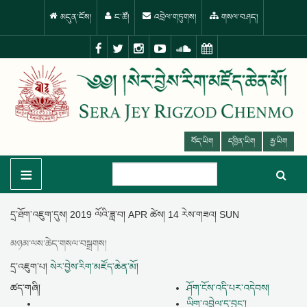
མདུན་ངོས།
ང་ཚོ།
འབྲེལ་གཏུགས།
གསལ་བཤད།
བོད་ཡིག
དབྱིན་ཡིག
རྒྱ་ཡིག
≡
དྲ་ཐོག་འཇུག་དུས།
2019 ལོའི་ཟླ་བ། APR ཚེས། 14 རེས་གཟའ། SUN
མཉམ་ལས་ཆེད་གསལ་བསྒྲགས།
དྲ་འཇུག་པ།
སེར་བྱེས་རིག་མཛོད་ཆེན་མོ།
ཚད་གཞི།
ཤོག་ངོས་འདི་པར་འདེབས།
ཡིག་འབྲེལ་དྲ་བྱང་།