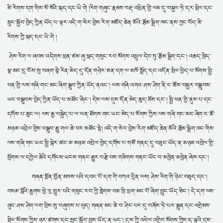
མི་རིགས་དག་གིས་སོ་སོའི་སྐད་དང་ཡི་གེ །རིག་གཞུང་རྣམས་བརྡ་འཕྲིན་གྱི་ལམ་དུ་བསྐྱལ་ཏེ་དར་སྤེལ་དང་
སྲུང་སྐྱོབ་བྱེད་ཀྱིན་ཡོད་པ་ལྟར་འདི་ག་སེར་བྱེས་རིག་མཛོད་ཆེན་མོའི་རྩོམ་སྒྲིག་ཁང་ནས་ཀྱང་བོད་མི་
རིགས་ཀྱི་སྐད་དང་ཡི་གེ །
ཤེས་རིག་ལ་ཞབས་འདེགས་ཕྲན་ཙམ་ཞུ་སླད་གསུང་རབ་སོགས་འཕྲུལ་དེབ་ཏུ་རྩོམ་སྒྲིག་དང་། འཆད་ཁྲིད་
སྣ་མང་དྲ་ངོས་སུ་བཞག་སྟེ་རིན་མེད་དུ་དོན་གཉེར་ཅན་དག་ལ་མཁོ་སྤྲོད་དང་འདོན་སྤེལ་བྱེད་པ་སོགས་སྤྱི་
ཕན་གྱི་ལས་གཞི་གང་མང་ཞིག་སྒྲུབ་ཀྱིན་ཡོད་ནའང་། ལས་གཞི་འགའ་ཤས་ཤིག་ནི་ང་ཚོས་བསྐྱར་བསྒྲུབས་
ཡང་བསྒྲུབས་བྱེད་ཀྱིན་ཡོད་པ་མཐོང་ཞིང་། དེས་ལས་དུས་དོན་མེད་ཆུད་ཟོས་དང་། སྤྱི་ཕན་གྱི་ནུས་པ་དང་
དགོས་པ་ཆུང་ལ། ལས་རྒྱ་བསྐྱེད་པ་ལ་ཕན་ཐོགས་གང་ཡང་མེད་པ་སོགས་ཀྱིས་ལས་གཞི་གང་མང་ཞིག་ང་ཚོ་
མཉམ་འབྲེལ་གྱིས་བསྒྲུབ་རྒྱུ་གལ་ཆེ་བར་མཐོང་སྟེ། འདི་ག་སེར་བྱེས་རིག་མཛོད་ཆེན་མོའི་རྩོམ་སྒྲིག་ཁང་གིས་
ལས་གཞི་གང་ཡང་སྤྱི་སྒེར་ཚང་མ་མཉམ་འབྲེལ་བྱེད་དགོས་པ་གཙོ་གནད་དུ་བཟུང་ཡོད་ན་མཉམ་འབྲེལ་གྱི་
ཕྱོགས་ལ་དཀྱེལ་ཆེའི་དགོངས་ཡངས་གནང་རྒྱུར་བརྩེ་བས་གཟིགས་གནང་ཡོང་བ་མཁྱེན་མཁྱེན་ཞེས་དང་།
གཞན་སྔོན་བྱོན་མཁས་པའི་དབང་པོ་དག་གི་བཀའ་དྲིན་ལས། ཤེས་རིག་གི་ཉིང་བཅུད་དང་།
བསམ་བློའི་རྒྱགས་ཕྱེ་རུ་གྱུར་པའི་གསུང་རབ་ཀྱི་གླེགས་བམ་ཁྲི་ཕྲག་མང་པོ་ཞིག་བྱུང་ཡོད་ཅིང་། དེ་དག་ལས་
ཉུང་ཤས་ཤིག་ལག་བྲིས་སུ་བཞུགས་པ་ཕུད། གཞན་མང་ཆེ་བ་ཤིང་པར་དུ་བརྐོས་ཏེ་པར་སྐྲུན་དང་འགྲེམས་
སྤེལ་སོགས་ཀྱིས་ཉར་ཚགས་དང་སྲུང་སྐྱོབ་བྱས་ཡོད་ན་ཡང་། དུས་ཀྱི་འཕེལ་འགྲིབ་སོགས་ཀྱིས་ད་ལྟའི་དུས་