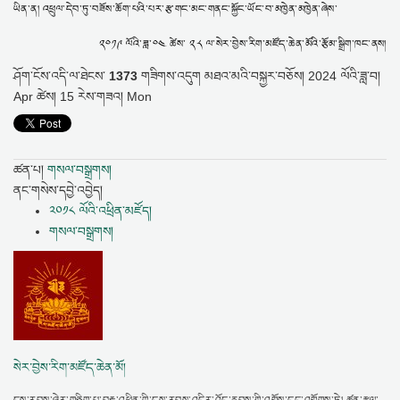
ཡིན་ན། འཕྲུལ་དེབ་ཏུ་བཟོས་ཆོག་པའི་པར་རྩ་གང་མང་གནང་སྐྱོང་ཡོང་བ་མཁྱེན་མཁྱེན་ཞེས་
༢༠༡༩ ལོའི་ཟླ་༠༤ ཚེས་ ༢༨ ལ་སེར་བྱེས་རིག་མཛོད་ཆེན་མོའི་རྩོམ་སྒྲིག་ཁང་ནས།
ཤོག་ངོས་འདི་ལ་ཐེངས་
1373
གཟིགས་འདུག
མཐའ་མའི་བསྐྱར་བཅོས།
2024 ལོའི་ཟླ་བ།
Apr ཚེས། 15 རེས་གཟའ། Mon
ཚན་པ།
གསལ་བསྒྲགས།
ནང་གསེས་དབྱེ་འབྱེད།
༢༠༡༨ ལོའི་འཕྲིན་མཛོད།
གསལ་བསྒྲགས།
སེར་བྱེས་རིག་མཛོད་ཆེན་མོ།