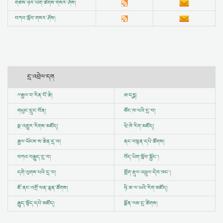
གཅེས་ཉར་ཡིག་ཚགས་གསར་ཤོས།
བཀའ་སློབ་གསར་ཤོས།
དྲ་འབྲེལ་དག
ྋ
རྒྱལ་བ་རིན་པོ་ཆེ།
ཨ་དཪྴ།
གཡུང་དྲུང་བོན།
ཙོང་ཁ་པའི་དྲ་བ།
སྔ་འགྱུར་རིགས་མཛོད།
ཝི་ཁེ་རིག་མཛོད།
རྒྱལ་ཡོངས་ས་ཆེན་དྲ་བ།
ནང་བསྟན་དཔེ་ཚོགས།
བཀའ་བརྒྱུད་དྲ་བ།
བོད་ཡིག་སློབ་སྦྱོང་།
དགེ་ལུགས་པའི་དྲ་བ།
གློག་རྡུལ་འཕྲུལ་དེབ་ཁང་།
ཇོ་ནང་འགྲོ་ཕན་ལྷན་ཚོགས།
ཧི་མ་ལ་ཡའི་རིག་མཛོད།
རྒྱུད་སྟོད་དཔེ་མཛོད།
སྨོན་ལམ་དྲ་ཚིགས།