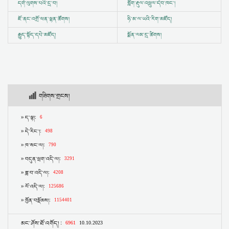
དགེ་ལུགས་པའི་དྲ་བ།
གློག་རྡུལ་འཕྲུལ་དེབ་ཁང་།
ཇོ་ནང་འགྲོ་ཕན་ལྷན་ཚོགས།
ཧི་མ་ལ་ཡའི་རིག་མཛོད།
རྒྱུད་སྟོད་དཔེ་མཛོད།
སྨོན་ལམ་དྲ་ཚིགས།