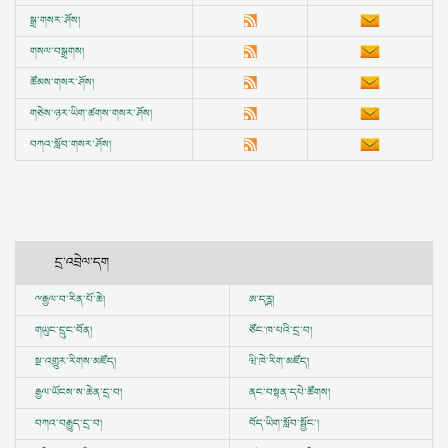
སྒྲ་གསར་ཤོས།
གསལ་བསྒྲགས།
ཚོམས་གསར་ཤོས།
གཅེས་ཉར་ཡིག་ཚགས་གསར་ཤོས།
བཀའ་སློབ་གསར་ཤོས།
དྲ་འབྲེལ་དག
ྋ
རྒྱལ་བ་རིན་པོ་ཆེ།
ཨ་དཪྴ།
གཡུང་དྲུང་བོན།
ཙོང་ཁ་པའི་དྲ་བ།
སྔ་འགྱུར་རིགས་མཛོད།
ཝི་ཁེ་རིག་མཛོད།
རྒྱལ་ཡོངས་ས་ཆེན་དྲ་བ།
ནང་བསྟན་དཔེ་ཚོགས།
བཀའ་བརྒྱུད་དྲ་བ།
བོད་ཡིག་སློབ་སྦྱོང་།