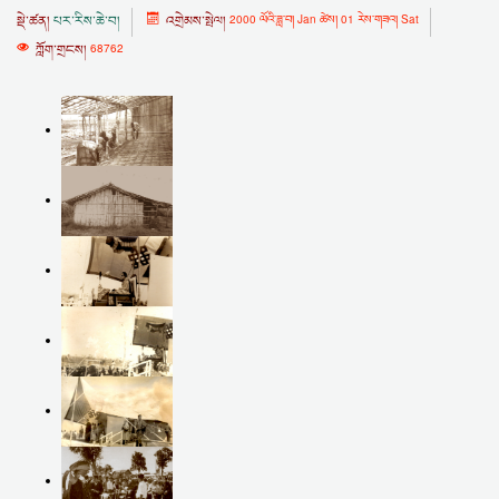
སྡེ་ཚན།
པར་རིས་ཆེ་བ།
འགྲེམས་སྤེལ།
2000 ལོའི་ཟླ་བ། Jan ཚེས། 01 རེས་གཟའ། Sat
ཀློག་གྲངས།
68762