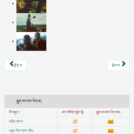
སྔོན་མ
རྗེས་མ
རྒྱུན་མངགས་ཡིག་ཆ།
ཐོ་གཞུང་།
ཐད་གཟིགས་སྦྲེལ་སྣེ།
རྒྱུན་མངགས་ཡིག་ཟམ།
འཕྲིན་གསར།
འཕྲུལ་དེབ་གསར་ཤོས།