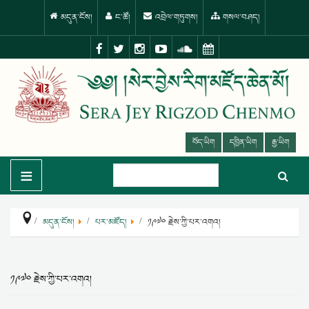
མདུན་ངོས།
ང་ཚོ།
འབྲེལ་གཏུགས།
གསལ་བཤད།
བོད་ཡིག
དབྱིན་ཡིག
རྒྱ་ཡིག
≡
མདུན་ངོས།
པར་མཛོད།
༡༩༧༠ རྗེས་ཀྱི་པར་འགའ།
༡༩༧༠ རྗེས་ཀྱི་པར་འགའ།