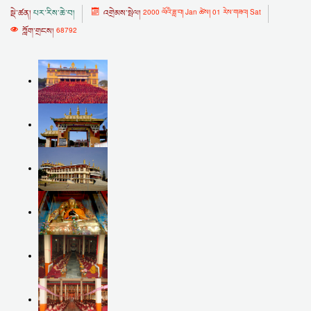
སྡེ་ཚན།
པར་རིས་ཆེ་བ།
འགྲེམས་སྤེལ།
2000 ལོའི་ཟླ་བ། Jan ཚེས། 01 རེས་གཟའ། Sat
ཀློག་གྲངས།
68792