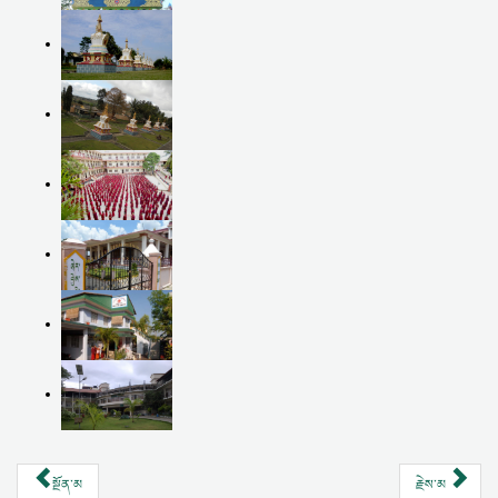
སྔོན་མ
རྗེས་མ