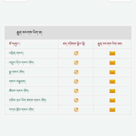
རྒྱུན་མངགས་ཡིག་ཆ།
ཐོ་གཞུང་།
ཐད་གཟིགས་སྦྲེལ་སྣེ།
རྒྱུན་མངགས་ཡིག་ཟམ།
འཕྲིན་གསར།
འཕྲུལ་དེབ་གསར་ཤོས།
སྒྲ་གསར་ཤོས།
གསལ་བསྒྲགས།
ཚོམས་གསར་ཤོས།
གཅེས་ཉར་ཡིག་ཚགས་གསར་ཤོས།
བཀའ་སློབ་གསར་ཤོས།