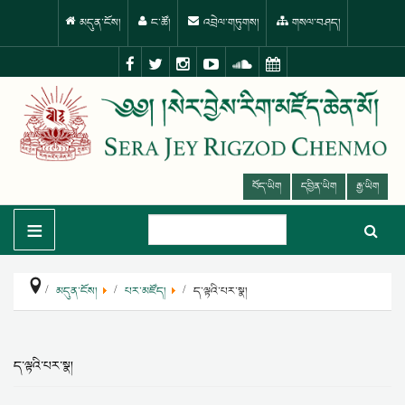
མདུན་ངོས།
ང་ཚོ།
འབྲེལ་གཏུགས།
གསལ་བཤད།
བོད་ཡིག
དབྱིན་ཡིག
རྒྱ་ཡིག
≡
མདུན་ངོས།
པར་མཛོད།
ད་ལྟའི་པར་སྣ།
ད་ལྟའི་པར་སྣ།