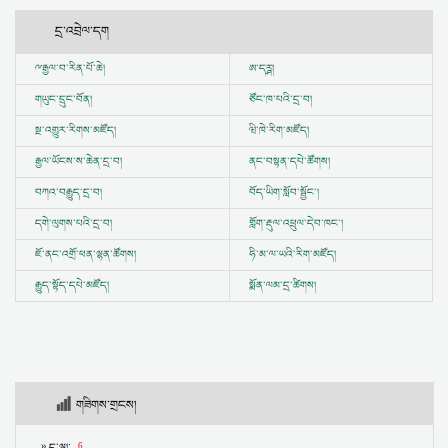
དྲ་འབྲེལ་དག
ྋ
རྒྱལ་བ་རིན་པོ་ཆེ།
ཨ་དཪྴ།
གཡུང་དྲུང་བོན།
ཙོང་ཁ་པའི་དྲ་བ།
སྔ་འགྱུར་རིགས་མཛོད།
ཝི་ཁེ་རིག་མཛོད།
རྒྱལ་ཡོངས་ས་ཆེན་དྲ་བ།
ནང་བསྟན་དཔེ་ཚོགས།
བཀའ་བརྒྱུད་དྲ་བ།
བོད་ཡིག་སློབ་སྦྱོང་།
དགེ་ལུགས་པའི་དྲ་བ།
གློག་རྡུལ་འཕྲུལ་དེབ་ཁང་།
ཇོ་ནང་འགྲོ་ཕན་ལྷན་ཚོགས།
ཧི་མ་ལ་ཡའི་རིག་མཛོད།
རྒྱུད་སྟོད་དཔེ་མཛོད།
སྨོན་ལམ་དྲ་ཚིགས།