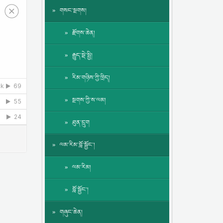
གསང་སྔགས།
རྫོགས་ཆེན།
རྒྱུད་སྡེ་སྤྱི།
རིམ་གཉིས་ཀྱི་ཁྲིད།
སྔགས་ཀྱི་ས་ལམ།
ཐུན་དྲུག
ལམ་རིམ་བློ་སྦྱོང་།
ལམ་རིམ།
བློ་སྦྱོང་།
གཞུང་ཆེན།