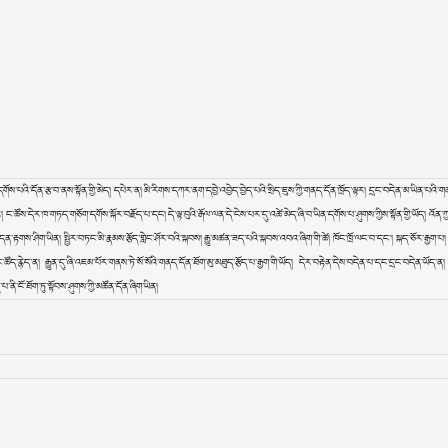
ས་པའི་དོན་རྩ་བ་ནས་སྟོན་གྱི་མེད། དཔེར་ན། མི་རིགས་དཀར་ནག་དབྱེ་འབྱེད་བྱེད་པའི་སྲིད་ཇུས་ཀྱི་གནད་དོན་ཁྲོད་ལྟར། དྲང་བདེན་མ་ཡིན་པའི་
ང་ཚོས་དེར་ཁ་གཏད་གཅོག་དགོས་སྐོར་བརྗོད་པ་དང། དེ་ལྟ་བུའི་རྒོལ་ལན་དེ་ངེས་པར་དུ་འཚེ་མེད་ཞི་བ་ཡིན་དགོས་པ་ཤུགས་ཀྱིས་སྟོན་གྱི་ཡོད། འོན་ཀྱ
ྟགས་ཤིག་ཡིན། སྤྱིར་བཏང་མི་རྣམས་རྩོད་གླེང་ཤོར་བའི་སྐབས། རྒྱུ་མཚན་ཟད་པའི་སྐབས་འབའ་ཞིག་གི་ཚེ། ཁོང་ཁྲོ་ལང་བ་དང་། སྐད་ཅོར་རྒྱག་པ། ཐ
ཚོད་རྙེད་ན། རྒྱུན་དུ་ཞི་འཇམ་པོར་གནས་ཏེ་སོ་སོའི་གནད་དོན་ཐོག་མུ་མཐུད་རྩོད་པ་རྒྱག་གི་ཡོད། དེར་བརྟེན་དེས་བདེན་པ་དང་དྲང་བདེན་ཡོད་ན
་པ་ནི་ངོ་ཐོག་ཏུ་སྟོབས་ཤུགས་ཀྱི་མཚོན་དོན་ཞིག་ཡིན།