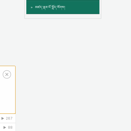
མཛད་རྣམ་ངོ་སྤྲོད་སོགས།