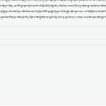
ིས་རང་གི་ཕྲུ་གུར་བཅངས་པའི་བརྩེ་དུང་དཔེ་ལ་བཀོད་དེ་གོང་དུ་འགྲེལ་བརྗོད་བྱས་པ་བཞིན་ལུས་པོའི་གྲུབ་སྟངས་ཀྱི་ཆ་ནས་ཡོང་བའི་རིམ་པ་གཅིག་དང། 
བརྩེ་དུང་བཞིན། ལུས་པོའི་གྲུབ་སྟངས་ཀྱི་ཆ་ནས་ཡོང་བའི་སྙིང་རྗེ་དེ་ཆ་རྐྱེན་མེད་པ་ཞིག་ཡིན་པ་མ་ཟད་དེ་ནི་ད་དུང་ཕྱོགས་ལྷུང་ཅན་ཞིག་དང་དམི
སྐྱེ་ཐུབ་པའི་ས་བོན་ཡིན། ང་ཚོས་སེམས་བཟང་པོ་བྱ་ཕྱིར་སོ་སོའི་ལྷན་སྐྱེས་ཀྱི་ནུས་པ་དེ་བེད་སྤྱོད་གཏོང་ཐུབ་པ་དང་། རང་གི་བློ་གྲོས་དང་ཡིད་ཆེས་བ
གས་ཤུགས་ཆེན་པོ་ཞིག་ཟུར་འཇོག་བྱས་ཡོད། དེ་རྗེས་ང་ཚོས་སྤྱི་ཚོགས་གང་རྒྱ་ཆེ་ས་སྟེ། དཔེར་ན། སྐད་ཡིག་དང་། ས་གནས། ཡང་ན་ཆོས་ལུགས་གཅིག་གྱུར་