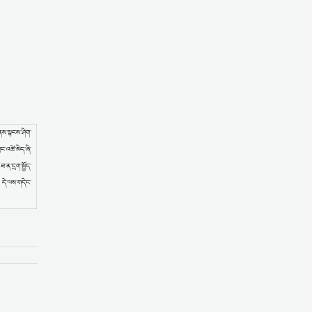
གནས་སྟངས་ཤིག་
ང་འཚེ་མེད་ཞི་
་ན་དྲག་སྤྱོད་
། དེ་ལས་གདེང་