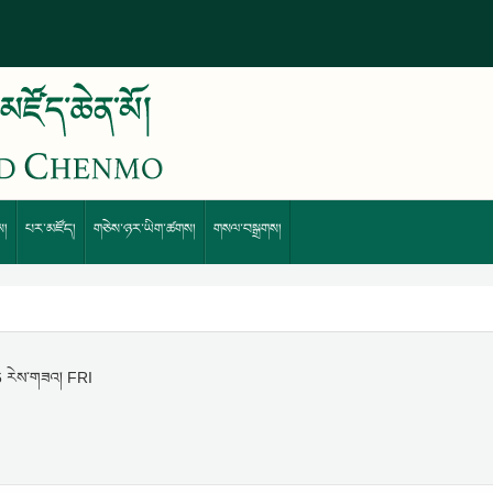
ས།
པར་མཛོད།
གཅེས་ཉར་ཡིག་ཚགས།
གསལ་བསྒྲགས།
6 རེས་གཟའ། FRI