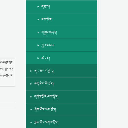
དབུ་མ།
ཕར་ཕྱིན།
གཞུང་གཞན།
གྲུབ་མཐའ།
ཚད་མ།
འ་མཐུན་སྐྲུན་
ོགས། རྒྱལ་ཁབ།
ནང་ཆོས་ངོ་སྤྲོད།
ནས་འགྲོ་བ་མི་
ཚན་རིག་གི་སྐོར།
དགོན་སྡེར་ལམ་སྟོན།
ཤེས་ཡོན་ལམ་སྟོན།
བླང་དོར་བཀའ་སློབ།