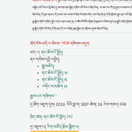
གདམས་པ་རིན་ཆེན་དང་པོ།
སྤྱིར་བཏང་ངོས་ཀྱིས་སྙིང་རྗེ་ལ་རིམ་པ་གཉིས་འབྱེད་ཀྱི་ཡོད། དང་པོ་དེ་ཨ་མ་ཞིག་ག
བསྐྱེད་པའི་རིམ་པ་སྟེ་ཆེད་དུ་མངགས་ནས་སྐྱེད་དགོས་པའི་རིམ་པ་ཞིག་ཡིན། ཨ་མས་རང་གི་བུ་ཕྲུག་ལ་བཅངས་པའི་
ཞིག་ཡིན། དེ་ལྟར་ནའང། དེ་ཧ་ཅང་གལ་འགངས་ཆེན་པོ་ཆགས་ཡོད། གང་ཡིན་ཞེ་ན། དེ་ནི་ཕྱོགས་ལྷུང་བྲལ་བའི་སྙིང་རྗེ་
རྒྱ་སྐྱེད་གཏོང་དགོས། སྤྱིར་བཏང་ནས་བཤད་ན། ང་ཚོས་སོ་སོའི་གཉེན་ཉེ་རྣམས་ལ་སེམས་ཁུར་བྱ་རྒྱུའི་འདོད་ཕྱོ
རྒྱ་སྐྱེད་གཏོང་གི་ཡོད། དེ་ནི་རྦད་དེ་རང་བཞིན་ལྷན་སྐྱེས་དང་སྟོབས་ཤུགས་ཆེན་པོ་ཡིན།
1638
ཤོག་ངོས་འདི་ལ་ཐེངས་
གཟིགས་འདུག
ཚན་པ།
ནང་ཆོས་ངོ་སྤྲོད།
ནང་གསེས་དབྱེ་འབྱེད།
སྒྲ་མཛོད།
ནང་ཆོས་ངོ་སྤྲོད། H
ནང་ཆོས་ངོ་སྤྲོད། K
༧གོང་ས་མཆོག H
རྒྱས་པར་གཟིགས་་་་
དྲ་ཐོག་འཇུག་དུས།
2016 ལོའི་ཟླ་བ། SEP ཚེས། 16 རེས་གཟའ། FRI
ཁྲིད་ཚན། ནང་ཆོས་ངོ་སྤྲོད། [ཕ]
དྲ་འཇུག་པ།
རིག་མཛོད་རྩོམ་སྒྲིག་པ།