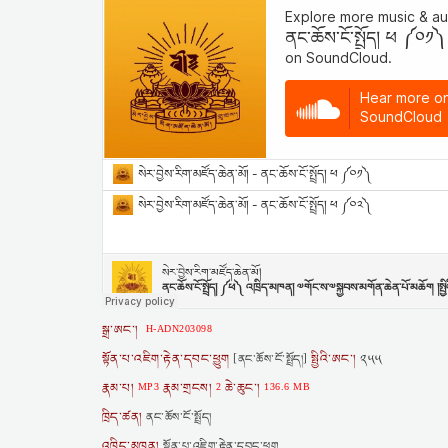
སྒྲ་ཨང་།
H-ADN203098
སྟོན་པ་འཇིག་རྟེན་དབང་ཕྱུག
སྤྱིའི་ཨང་།
[ནང་ཆོས་ངོ་སྤྲོད།]
༢༥༥
རྣམ་པ།
རྣམ་གྲངས།
ཆེ་ཆུང་།
MP3
2
136.6 MB
ཁྲིད་ཚན།
ནང་ཆོས་ངོ་སྤྲོད།
འཁྲིད་མཁན།
སྟོན་པ་འཇིག་རྟེན་དབང་ཕྱུག