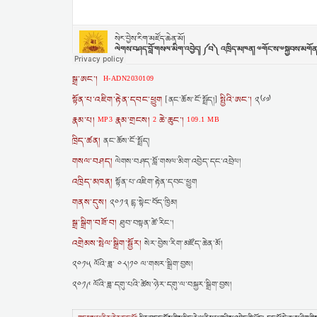
སྒྲ་ཨང་།
H-ADN2030109
སྟོན་པ་འཇིག་རྟེན་དབང་ཕྱུག
སྤྱིའི་ཨང་།
[ནང་ཆོས་ངོ་སྤྲོད།]
༢༦༧
རྣམ་པ།
རྣམ་གྲངས།
ཆེ་ཆུང་།
MP3
2
109.1 MB
ཁྲིད་ཚན།
ནང་ཆོས་ངོ་སྤྲོད།
གསལ་བཤད།
ལེགས་བཤད་བློ་གསལ་མིག་འབྱེད་དང་འབྲེལ།
འཁྲིད་མཁན།
སྟོན་པ་འཇིག་རྟེན་དབང་ཕྱུག
གནས་དུས།
༢༠༡༣ དྷ་སྟེང་བོད་ཁྱིམ།
སྒྲ་སྒྲིག་བཟོ་བ།
ཐུབ་བསྟན་ཚེ་རིང་།
འགྲེམས་སྤེལ་སྒྲིག་སྦྱོར།
སེར་བྱེས་རིག་མཛོད་ཆེན་མོ།
༢༠༡༥ ལོའི་ཟླ་ ༠༨།༡༠ ལ་གསར་སྒྲིག་བྱས།
༢༠༡༩ ལོའི་ཟླ་དགུ་པའི་ཚེས་ཉེར་དགུ་ལ་བསྐྱར་སྒྲིག་བྱས།