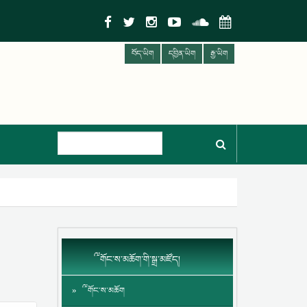
བོད་ཡིག
དབྱིན་ཡིག
རྒྱ་ཡིག
༸གོང་ས་མཆོག་གི་སྒྲ་མཛོད།
༸གོང་ས་མཆོག