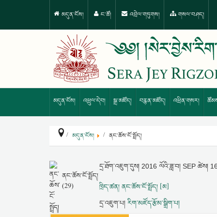
མདུན་ངོས།
ང་ཚོ།
འབྲེལ་གཏུགས།
གསལ་བཤད།
མདུན་ངོས།
འཕྲུལ་དེབ།
སྒྲ་མཛོད།
བརྙན་མཛོད།
འཕྲིན་གསར།
ཚོམ
མདུན་ངོས།
ནང་ཆོས་ངོ་སྤྲོད།
དྲ་ཐོག་འཇུག་དུས།
2016 ལོའི་ཟླ་བ། SEP ཚེས། 1
ནང་ཆོས་ངོ་སྤྲོད།
(29)
ཁྲིད་ཚན། ནང་ཆོས་ངོ་སྤྲོད། [མ]
དྲ་འཇུག་པ།
རིག་མཛོད་རྩོམ་སྒྲིག་པ།