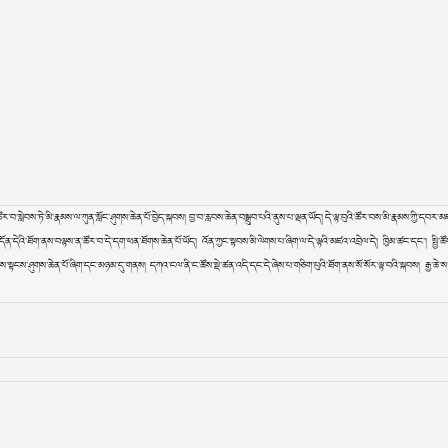
་སླེབས་ཏེ་མི་རྣམས་ལ་ཀུན་སློང་ཤུགས་ཆེན་པོ་བྱེད་སྐབས། བྱ་བ་རླབས་ཆེན་བསྒྲུབ་པའི་ནུས་པ་ལྡན་ཡོད། དེ་ལྟ་བུའི་ཚོར་བས་མི་རྣམས་ཀྱི་དབར་མཛ
ོན་དེའི་ཐོག་ནས་བལྟས་ན་ཚོར་བ་དེ་དག་ཕན་ཐོགས་ཆེན་པོ་ཡོད། འོན་ཀྱང་སྟབས་མི་ལེགས་པ་ཞིག་ལ་དེ་ལྟའི་མཛའ་འབྲེལ་དེ། ཁྱིམ་ཚང་དང་། སྤྱི་ཚ
ས་སྟངས་ཤུགས་ཆེན་པོ་ཞིག་དང་མཉམ་དུ་གནས། དཀའ་ངལ་ནི་ང་ཚོས་སྡེ་ཚན་འདི་དང་དེ་ཞེས་པ་གཅིག་པུའི་ཐོག་ནས་སོ་སོར་ལྟ་བའི་སྐབས། རྒྱ་ཆེ་ས་