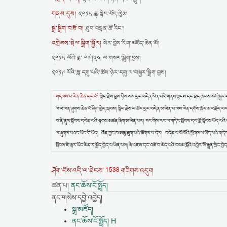
གནས་དུས།
༢༠༡༥ དྷ་སྟེང་བོད་ཁྱིམ།
སྒྲ་སྒྲིག་བཟོ་བ།
ཐུབ་བསྟན་ཚེ་རིང་།
འགྲེམས་སྤེལ་སྒྲིག་སྦྱོར།
སེར་བྱེས་རིག་མཛོད་ཆེན་མོ།
༢༠༡༥ ལོའི་ཟླ་ ༠༧།༢༤ ལ་གསར་སྒྲིག་བྱས།
༢༠༡༩ ལོའི་ཟླ་དགུ་པའི་ཚེས་ཉེར་དགུ་ལ་བསྐྱར་སྒྲིག་བྱས།
གདམས་པ་རིན་ཆེན་དང་པོ།
སྙིང་རྗེས་བྱས་ཉེས་སམ་དྲང་བདེན་མིན་པའི་གནས་སྟངས་དང་ཕྲད་སྐབས་མགོ་སྒུར་དགོ
ལ་ཡ་ལན་ཤུགས་ཆེན་པོ་ཞིག་བྱེད་སྐབས། སྙིང་རྗེས་ང་ཚོར་དྲང་བདེན་མ་ཡིན་པ་ཁས་ལེན་དགོས་སྐོར་མ་བརྗོད་པར། 
བ་ནི་ནུས་སྟོབས་དབེན་པའི་རྟགས་མཚན་ཞིག་མ་ཡིན་པར། རང་གིས་རང་ལ་གདེང་སྤོབས་དང་བློ་སྟོབས་ཡོད་པའི་དན་ར
ལ་ཞུགས་པའང་ཡོང་གི་ཡོད། འོན་ཀྱང་ཁ་མཆུ་ཐུག་པའི་ཚོགས་པ་དེར། བདེན་པ་སོ་སོའི་ཕྱོགས་ལ་ཡོད་པའི་གདེང་
སྤོབས་ཇི་ལྟར་ཡོང་མིན་ར་སྤྲོད་བྱེད་པ་ཡིན་པས། ཞི་འཇམ་དང་འཚེ་བ་མེད་པའི་བསམ་བློའི་འཁྱེར་སོ་རྒྱུན་སྲིང་བྱེད
1538
ཤོག་ངོས་འདི་ལ་ཐེངས་
གཟིགས་འདུག
ཚན་པ།
ནང་ཆོས་ངོ་སྤྲོད།
ནང་གསེས་དབྱེ་འབྱེད།
སྒྲ་མཛོད།
ནང་ཆོས་ངོ་སྤྲོད། H