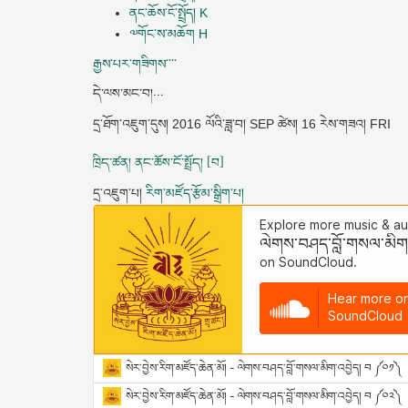
ནང་ཆོས་ངོ་སྤྲོད། K
༧གོང་ས་མཆོག H
རྒྱས་པར་གཟིགས་་་་
དེ་ལས་མང་བ།...
དྲ་ཐོག་འཇུག་དུས།
2016 ལོའི་ཟླ་བ། SEP ཚེས། 16 རེས་གཟའ། FRI
ཁྲིད་ཚན། ནང་ཆོས་ངོ་སྤྲོད། [བ]
དྲ་འཇུག་པ།
རིག་མཛོད་རྩོམ་སྒྲིག་པ།