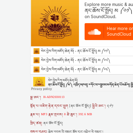
སྒྲ་ཨང་།
H-ADN2030113
སྟོན་པ་འཇིག་རྟེན་དབང་ཕྱུག
སྤྱིའི་ཨང་།
[ནང་ཆོས་ངོ་སྤྲོད།]
༢༧༡
རྣམ་པ།
རྣམ་གྲངས།
ཆེ་ཆུང་།
MP3
8
392.6 MB
ཁྲིད་ཚན།
ནང་ཆོས་ངོ་སྤྲོད།
གསལ་བཤད།
སྐྱེས་རབས་ཀྱི་གསུང་ཆོས་དང་འབྲེལ་ཏེ་གནང་།