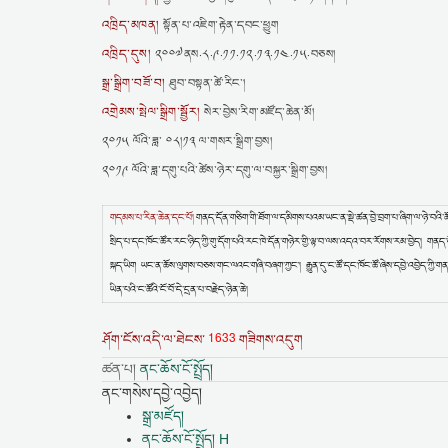
འཁྲིད་མཁན།
སྟོན་པ་འཇིག་རྟེན་དབང་ཕྱུག
འཁྲིད་དུས།
༢༠༠༧ནས.༨.༩.༡༡.༡༢.༡༣.༡༤.༡༥.བཅས།
སྒྲ་སྒྲིག་བཟོ་བ།
ཐུབ་བསྟན་ཚེ་རིང་།
འགྲེམས་སྤེལ་སྒྲིག་སྦྱོར།
སེར་བྱེས་རིག་མཛོད་ཆེན་མོ།
༢༠༡༥ ལོའི་ཟླ་ ༠༨།༡༣ ལ་གསར་སྒྲིག་བྱས།
༢༠༡༩ ལོའི་ཟླ་དགུ་པའི་ཚེས་ཉེར་དགུ་ལ་བསྐྱར་སྒྲིག་བྱས།
གདམས་པ་རིན་ཆེན་དང་པོ།
གནད་དོན་གཅིག་གི་ཐོག་ལ་དམིགས་པའམ་ཡང་ན་སྡེ་ཚན་བྱེ་བྲག་པ་ཞིག་ལ་ཉེ་བའི་ཚོར་བ
སྲིད་པ་དང་ཁོང་ཚོར་རང་ཉིད་ཀྱི་གུ་དོག་པའི་རང་ཁེ་དོན་གཉེར་གྱི་ལྟ་བ་ལས་འདའ་བར་རོགས་རམ་བྱེད། གནད་ད
སྐད་ཡིག ཡང་ན་ཆོས་ལུགས་བཅས་གང་ལའང་གཞི་བཞག་ཀྱང་། རྒྱུན་དུ་ང་ཚོ་དང་ཁོང་ཚོ་ཞེས་དབྱེ་འབྱེད་ཀྱི་གན
ཡིན་པའི་ང་ཚོའི་ངོ་བོ་དེ་དྲན་པ་བརྗེད་ཉེན་ཆེ།
1633
ཤོག་ངོས་འདི་ལ་ཐེངས་
གཟིགས་འདུག
ཚན་པ།
ནང་ཆོས་ངོ་སྤྲོད།
ནང་གསེས་དབྱེ་འབྱེད།
སྒྲ་མཛོད།
ནང་ཆོས་ངོ་སྤྲོད། H