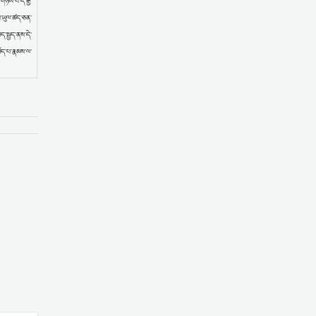
གཉིས་པ་དེ་རྒྱ་
གས་ཡུལ་ཚད་ཅན་
ེད་སྤྱད་ནས་དེ་
ཡོད་པ་རྣམས་ལ་