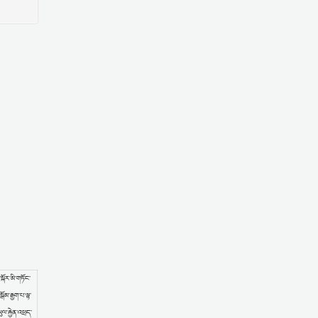
སྐོར་མི་གཏོང་
ོམ་རྒྱག་པ་ལྟ་
ལ་རྐྱེན་འཕྲད་