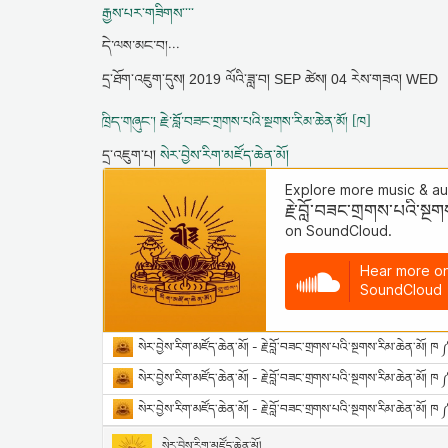
རྒྱས་པར་གཟིགས་་་་
དེ་ལས་མང་བ།...
དྲ་ཐོག་འཇུག་དུས།
2019 ལོའི་ཟླ་བ། SEP ཚེས། 04 རེས་གཟའ། WED
ཁྲིད་གཞུང་། རྗེ་བློ་བཟང་གྲགས་པའི་སྔགས་རིམ་ཆེན་མོ། [ཁ]
དྲ་འཇུག་པ།
སེར་བྱེས་རིག་མཛོད་ཆེན་མོ།