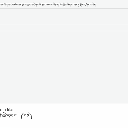
་གསོག་པའི་མཚམས་སུ་སླེབས་སྐབས་དེ་ལྟར་མི་རུང་བསམ་པའི་དྲན་ཤེས་ཀྱིས་ཟིན་པ་བྱས་ཏེ་སྡོམ་དགོས་པ་ཡིན།