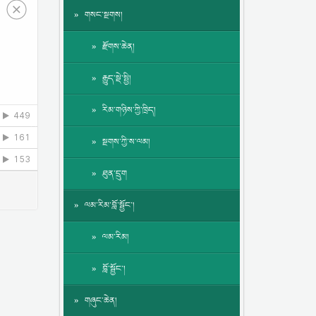
གསང་སྔགས།
རྫོགས་ཆེན།
རྒྱུད་སྡེ་སྤྱི།
རིམ་གཉིས་ཀྱི་ཁྲིད།
སྔགས་ཀྱི་ས་ལམ།
ཐུན་དྲུག
ལམ་རིམ་བློ་སྦྱོང་།
ལམ་རིམ།
བློ་སྦྱོང་།
གཞུང་ཆེན།