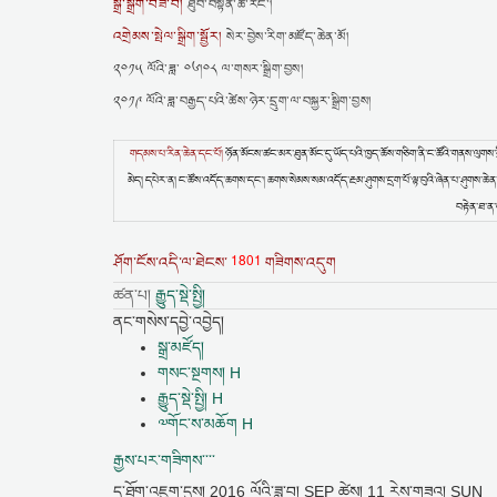
སྒྲ་སྒྲིག་བཟོ་བ།
ཐུབ་བསྟན་ཚེ་རིང་།
འགྲེམས་སྤེལ་སྒྲིག་སྦྱོར།
སེར་བྱེས་རིག་མཛོད་ཆེན་མོ།
༢༠༡༥ ལོའི་ཟླ་ ༠༦།༠༨ ལ་གསར་སྒྲིག་བྱས།
༢༠༡༩ ལོའི་ཟླ་བརྒྱད་པའི་ཚེས་ཉེར་དྲུག་ལ་བསྐྱར་སྒྲིག་བྱས།
གདམས་པ་རིན་ཆེན་དང་པོ།
ཉོན་མོངས་ཚང་མར་ཐུན་མོང་དུ་ཡོད་པའི་ཁྱད་ཆོས་གཅིག་ནི་ང་ཚོའི་གནས་ལུགས་ཀྱི་སྣ
མེད། དཔེར་ན། ང་ཚོས་འདོད་ཆགས་དང་། ཆགས་སེམས་སམ་འདོད་རྔམ་ཤུགས་དྲག་པོ་ལྟ་བུའི་ཞེན་པ་ཤུགས་ཆེན་པོ་ཞིག
བརྟེན་ཐ་ན་
1801
ཤོག་ངོས་འདི་ལ་ཐེངས་
གཟིགས་འདུག
ཚན་པ།
རྒྱུད་སྡེ་སྤྱི།
ནང་གསེས་དབྱེ་འབྱེད།
སྒྲ་མཛོད།
གསང་སྔགས། H
རྒྱུད་སྡེ་སྤྱི། H
༧གོང་ས་མཆོག H
རྒྱས་པར་གཟིགས་་་་
དྲ་ཐོག་འཇུག་དུས།
2016 ལོའི་ཟླ་བ། SEP ཚེས། 11 རེས་གཟའ། SUN