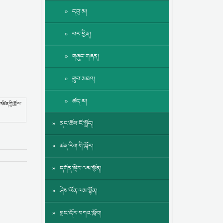
དབུ་མ།
ཕར་ཕྱིན།
གཞུང་གཞན།
གྲུབ་མཐའ།
ཚད་མ།
ིན་གྱི་བློ་ལ་
ནང་ཆོས་ངོ་སྤྲོད།
ཚན་རིག་གི་སྐོར།
དགོན་སྡེར་ལམ་སྟོན།
ཤེས་ཡོན་ལམ་སྟོན།
བླང་དོར་བཀའ་སློབ།