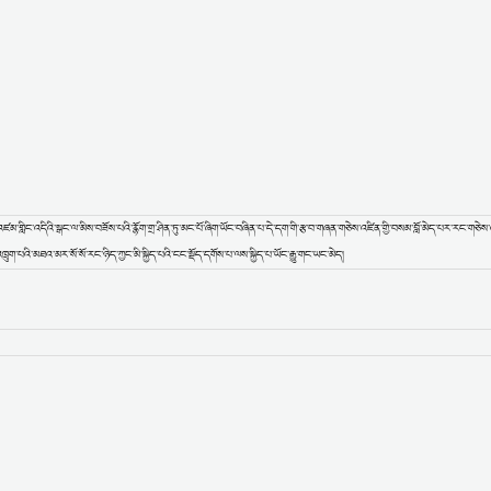
ཛམ་གླིང་འདིའི་སྒང་ལ་མིས་བཟོས་པའི་རྙོག་གྲ་ཤིན་ཏུ་མང་པོ་ཞིག་ཡོང་བཞིན་པ་དེ་དག་གི་རྩ་བ་གཞན་གཅེས་འཛིན་གྱི་བསམ་བློ་མེད་པར་རང་གཅེས་འཛ
ུག་པའི་མཐའ་མར་སོ་སོ་རང་ཉིད་ཀྱང་མི་སྐྱིད་པའི་ངང་སྡོད་དགོས་པ་ལས་སྐྱིད་པ་ཡོང་རྒྱུ་གང་ཡང་མེད།