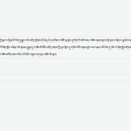
ང་བ་ཕྱིན་ཅི་ལོག་ཏུ་སྒྱུར་བའི་འདོད་ཕྱོགས་དེ་ཡིན། དེ་དག་གིས་ང་ཚོའི་ལྟ་ཚུལ་གུ་དོག་པོ་བཟོ་བས། ང་ཚོས་གནས་སྟངས་བྱེ་བྲག་པ་ཞིག་ལ་རྒྱ་ཆེ་ས་ནས
་མྱོང་བཞིན་པའི་སྐབས། རྒྱུན་དུ་ང་ཚོས་སོ་སོའི་འདོད་ཆགས་ཀྱི་ཡུལ་སྟེང་དུ་དངོས་པོའི་གནས་ཚུལ་ལས་བརྒལ་བའི་ཡིད་དུ་འོང་བ་ཞིག་སྒྲོ་འདོགས་ཀ
ང་ཚོས་མངོན་གསལ་དོད་པའི་ནོར་འཁྲུལ་དག་ཀྱང་མཐོང་མི་ཐུབ།