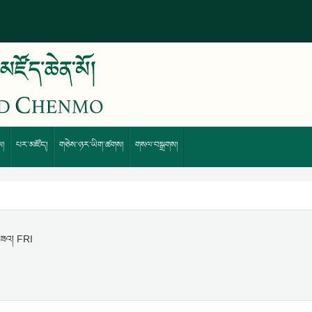
ས།
པར་མཛོད།
གཅེས་ཉར་ཡིག་ཚགས།
གསལ་བསྒྲགས།
གཟའ། FRI