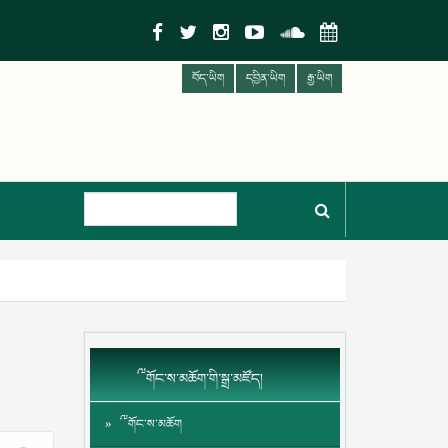
བོད་ཡིག
དབྱིན་ཡིག
རྒྱ་ཡིག
༸གོང་ས་མཆོག་གི་སྒྲ་མཛོད།
༸གོང་ས་མཆོག