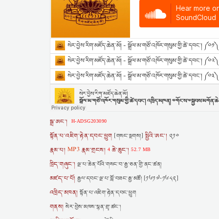
སྒྲ་ཨང་།
H-ADSG203090
སྟོན་པ་འཇིག་རྟེན་དབང་ཕྱུག
སྤྱིའི་ཨང་།
[གསང་སྔགས།]
༢༡༠
རྣམ་པ།
MP3
རྣམ་གྲངས།
ཆེ་ཆུང་།
4
52.7 MB
ཁྲིད་གཞུང་།
ལྔ་པ་ཆེན་པོའི་གསང་བ་རྒྱ་ཅན་གྱི་ནང་ཚན།
མཛད་པ་པོ།
རྒྱལ་དབང་ལྔ་པ་བློ་བཟང་རྒྱ་མཚོ། [༡༦༡༧-༡༦༨༢]
འཁྲིད་མཁན།
སྟོན་པ་འཇིག་རྟེན་དབང་ཕྱུག
གནས།
སེར་བྱེས་མཁས་སྙན་གྲྭ་ཚང་།