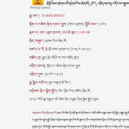
སྒྲ་ཨང་།
H-ADSG2030127
སྟོན་པ་འཇིག་རྟེན་དབང་ཕྱུག
སྤྱིའི་ཨང་།
[གསང་སྔགས།]
༥༧༣
རྣམ་པ།
རྣམ་གྲངས།
ཆེ་ཆུང་།
MP3
228
3.08 GB
ཁྲིད་གཞུང་།
སྔགས་རིམ་ཆེན་མོ།
མཛད་པ་པོ།
རྗེ་བློ་བཟང་གྲགས་པ། [༡༣༥༧-༡༤༡༩]
བརྗོད་བྱ།
རྒྱུད་སྡེ་བཞིའི་ས་ལམ་བགྲོད་ཚུལ།
འཁྲིད་མཁན།
སྟོན་པ་འཇིག་རྟེན་དབང་ཕྱུག
འཁྲིད་དུས།
༡༩༧༧.༠༣.༡༢
སྒྲ་སྒྲིག་བཟོ་བ།
ཐུབ་བསྟན་ཚེ་རིང་།
འགྲེམས་སྤེལ་སྒྲིག་སྦྱོར།
སེར་བྱེས་རིག་མཛོད་ཆེན་མོ།
༢༠༡༩ ལོའི་ཟླ་བརྒྱད་པའི་ཚེས་ཉེར་བརྒྱད་ཉིན་སྒྲིག་སྦྱོར་བྱས།
གདམས་པ་རིན་ཆེན་དང་པོ།
ནང་པའི་ཆོས་ཀྱི་འགྲོ་སྟངས་ནི་སེམས་ལ་བཟོ་བཅོས་བརྒྱབ་ནས་བདེ་སྐྱིད་བསྒྲུབ་རྒྱ
བ། རྒྱག་རེས་རྒྱག་རྒྱུའི་ཉེན་ཁ་སླེབས་སྐབས་རྒྱག་རེས་མི་རྒྱག་པ། མི་ལ་གནག་སེམས་བྱེད་པའི་གོ་སྐབས་བྱུང་
བུ་བྱས་ཀྱང་། མི་ཚེ་སྐྱེལ་སྐབས་ཆགས་སྡང་གི་གཞན་དབང་དུ་ཕྱིན་ན་དེ་ནི་ཆོས་བྱས་པ་ཞིག་ག་ལ་ཡིན། དཔེར་ན།