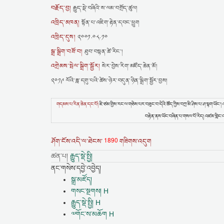
བརྗོད་བྱ།
རྒྱུད་སྡེ་བཞིའི་ས་ལམ་བགྲོད་ཚུལ།
འཁྲིད་མཁན།
སྟོན་པ་འཇིག་རྟེན་དབང་ཕྱུག
འཁྲིད་དུས།
༢༠༠༡.༠༨.༡༠
སྒྲ་སྒྲིག་བཟོ་བ།
ཐུབ་བསྟན་ཚེ་རིང་།
འགྲེམས་སྤེལ་སྒྲིག་སྦྱོར།
སེར་བྱེས་རིག་མཛོད་ཆེན་མོ།
༢༠༡༩ ལོའི་ཟླ་དགུ་པའི་ཚེས་ཉེར་བདུན་ཉིན་སྒྲིག་སྦྱོར་བྱས།
གདམས་པ་རིན་ཆེན་དང་པོ།
ཇི་ཙམ་གྱིས་རང་ལ་གཅེས་པར་བཟུང་བ་དེའི་ཚོད་ཀྱིས་བཀྲ་མི་ཤིས་པ་ཤ་སྟག་ཡོང་། འ
བརྟེན་ནས་ཡོང་བཞིན་པ་གསལ་པོ་རེད། འཛམ་གླིང་འཁྲ
1890
ཤོག་ངོས་འདི་ལ་ཐེངས་
གཟིགས་འདུག
ཚན་པ།
རྒྱུད་སྡེ་སྤྱི།
ནང་གསེས་དབྱེ་འབྱེད།
སྒྲ་མཛོད།
གསང་སྔགས། H
རྒྱུད་སྡེ་སྤྱི། H
༧གོང་ས་མཆོག H