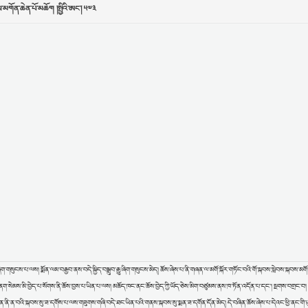
ུ་ཞིག་གསུངས་པ་ལས། སྨོན་ལམ་བརྒྱབ་ནས་བདེ་སྐྱིད་བསྒྲུབ་རྒྱུ་ཞིག་གསུངས་མེད། ཆོས་ཞེས་པ་ནི་གཞན་ལ་མགོ་སྐོར་གཏོང་བའི་གོ་སྐབས་སླེབས་སྐབས་མགོ་
དུས་གནག་སེམས་མི་བྱེད་པ་སོགས་ནི་ཆོས་བྱས་པ་ཡིན་པ་ལས། མཆོད་ཁང་ནང་ཆོས་བྱེད་ཀྱི་ཡོད་ཅེས་མིག་བཙུམས་ནས་ཁ་ཏོན་འདོན་པ་དང་། སྔགས་བགྲང་བ། སྒ
 སྨན་ནི་ན་བའི་སྐབས་སུ་ཟ་དགོས་པ་ལས་གཟུགས་གཞི་བདེ་ཐང་ཡིན་པའི་གནས་སྐབས་སུ་སྨན་ཟ་དགོན་དོན་མེད། དེ་བཞིན་ཆོས་ཞེས་པ་དེའང་ཕྱི་ནང་གི་ཡུ