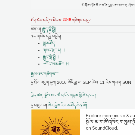
པའི་སྒོ་ནས་ཉོན་མོངས་མངོན་དུ་གྱུར་ནས་ཆགས་སྡང་གིས་ལས
2349
ཤོག་ངོས་འདི་ལ་ཐེངས་
གཟིགས་འདུག
ཚན་པ།
རྒྱུད་སྡེ་སྤྱི།
ནང་གསེས་དབྱེ་འབྱེད།
སྒྲ་མཛོད།
གསང་སྔགས། H
རྒྱུད་སྡེ་སྤྱི། H
༧གོང་ས་མཆོག H
རྒྱས་པར་གཟིགས་་་་
དྲ་ཐོག་འཇུག་དུས།
2016 ལོའི་ཟླ་བ། SEP ཚེས། 11 རེས་གཟའ། SUN
ཁྲིད་ཚན། སྒྲོལ་མ་གཙོ་འཁོར་གསུམ་གྱི་ཚེ་དབང་།
དྲ་འཇུག་པ།
སེར་བྱེས་རིག་མཛོད་ཆེན་མོ།