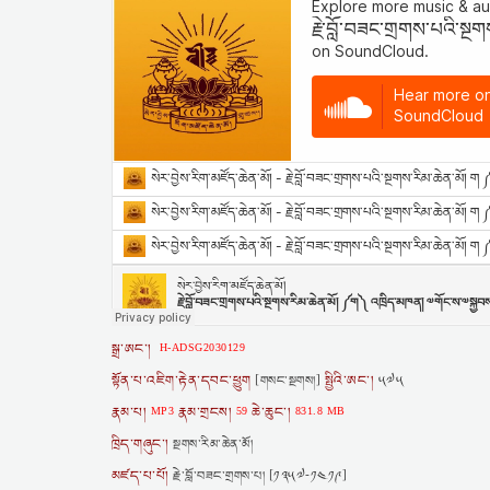
སྒྲ་ཨང་།
H-ADSG2030129
སྟོན་པ་འཇིག་རྟེན་དབང་ཕྱུག
སྤྱིའི་ཨང་།
[གསང་སྔགས།]
༥༧༥
རྣམ་པ།
རྣམ་གྲངས།
ཆེ་ཆུང་།
MP3
59
831.8 MB
ཁྲིད་གཞུང་།
སྔགས་རིམ་ཆེན་མོ།
མཛད་པ་པོ།
རྗེ་བློ་བཟང་གྲགས་པ། [༡༣༥༧-༡༤༡༩]