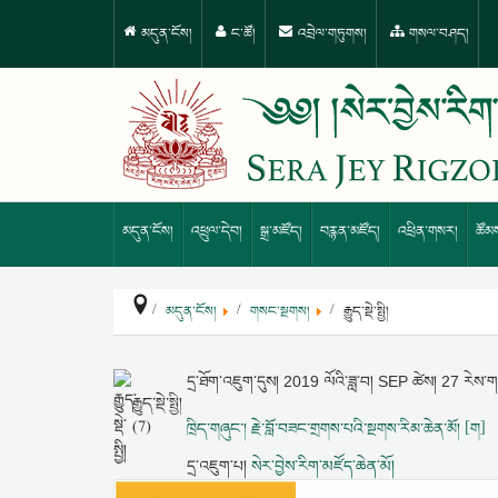
མདུན་ངོས།
ང་ཚོ།
འབྲེལ་གཏུགས།
གསལ་བཤད།
མདུན་ངོས།
འཕྲུལ་དེབ།
སྒྲ་མཛོད།
བརྙན་མཛོད།
འཕྲིན་གསར།
ཚོམ
མདུན་ངོས།
གསང་སྔགས།
རྒྱུད་སྡེ་སྤྱི།
དྲ་ཐོག་འཇུག་དུས།
2019 ལོའི་ཟླ་བ། SEP ཚེས། 27 རེས་
རྒྱུད་སྡེ་སྤྱི།
(7)
ཁྲིད་གཞུང་། རྗེ་བློ་བཟང་གྲགས་པའི་སྔགས་རིམ་ཆེན་མོ། [ག]
དྲ་འཇུག་པ།
སེར་བྱེས་རིག་མཛོད་ཆེན་མོ།