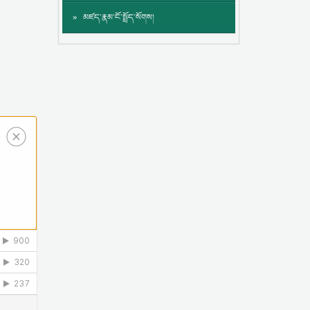
མཛད་རྣམ་ངོ་སྤྲོད་སོགས།