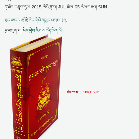
དྲ་ཐོག་འཇུག་དུས།
2015 ལོའི་ཟླ་བ། JUL ཚེས། 05 རེས་གཟའ། SUN
གླང་ཐང་པ་རྡོ་རྗེ་སེང་གེའི་གསུང་འབུམ། [ཀ]
དྲ་འཇུག་པ།
སེར་བྱེས་རིག་མཛོད་ཆེན་མོ།
དེབ་ཨང་།
SBK115001