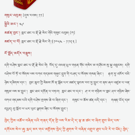
གསུང་འབུམ།
[དུས་རབས། ༡༡]
སྤྱིའི་ཨང་།
༤༩
མཚན་བྱང་།
གླང་ཐང་པ་རྡོ་རྗེ་སེང་གེའི་གསུང་འབུམ། [ཀ]
མཛད་པ་པོ།
གླང་ཐང་པ་རྡོ་རྗེ་སེང་གེ །[༡༠༥༤ - ༡༡༢༣ ]
ངོ་སྤྲོད་མདོར་བསྡུས།
དགེ་བཤེས་གླང་ཐང་པ་རྡོ་རྗེ་སེང་གེ། བོད་དུ་འཕན་ཡུལ་གཉན་གོང་གསེར་མ་གཤོངས་སུ་སྐུ་འཁྲུངས། དགེ་
བཤེས་པོ་ཏོ་བ་སོགས་ལས་བཀའ་གདམས་གཞུང་དྲུག་གི་བཤད་པ་སོགས་གསན་ཞིང་། རྟག་ཏུ་འཁོར་བའི་
ཉེས་དམིགས་དང་། བྱང་ཆུབ་ཀྱི་སེམས་ཁོ་ན་སྒོམ་པར་མཛད་སྟབས་རབ་ཏུ་བྱུང་བ་ནས་ཞལ་འཛུམ་པ་ལན་
གསུམ་ལས་མ་བྱུང་། གླང་ཐང་དགོན་པ་བཏབ། གླང་ཐང་བ་དང་། ཤ་ར་བ་གཉིས་ལ་གླང་ཤར་གཉིས་ཞེས་
བཀའ་གདམས་པའི་དགེ་བཤེས་གྲགས་ཆེ་བ་ཞིག་དང་། གསུང་ལ་ཆོས་ཚན་འདི་དང་། གཞན་ཡོད་དམ་
དཔྱད། བུ་སློབ་ལ་ཡར་ལུང་ལྕགས་ཞིང་པ་སོགས་བྱུང་།
ཁྱེད་ཀྱིས་འཚོལ་བཞིན་པའི་གནད་དོན་གྱི་ལས་རིམ་དེ་ད་ལྟ་ཆ་ཚང་བ་ཞིག་གྲུབ་མེད་པས་
དགོངས་སེལ་ཞུ། སླད་མར་གང་མགྱོགས་ཁྱེད་ཀྱི་ཐུགས་རེ་བཞིན་འགྲུབ་ཐུབ་པའི་རེ་བ་ཡོད། ཁྱེད་