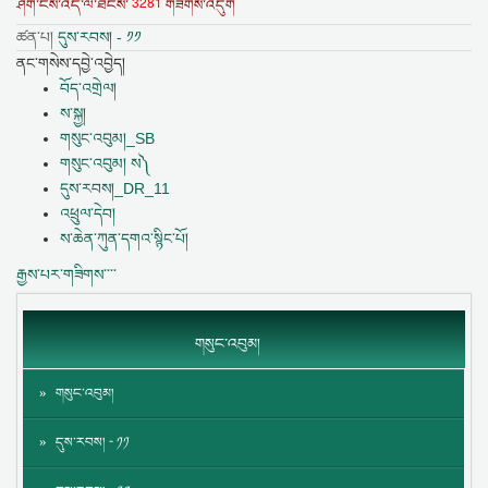
3281
ཤོག་ངོས་འདི་ལ་ཐེངས་
གཟིགས་འདུག
ཚན་པ།
དུས་རབས། - ༡༡
ནང་གསེས་དབྱེ་འབྱེད།
བོད་འགྲེལ།
ས་སྐྱ།
གསུང་འབུམ།_SB
གསུང་འབུམ། ས༽
དུས་རབས།_DR_11
འཕྲུལ་དེབ།
ས་ཆེན་ཀུན་དགའ་སྙིང་པོ།
རྒྱས་པར་གཟིགས་་་་
གསུང་འབུམ།
གསུང་འབུམ།
དུས་རབས། - ༡༡