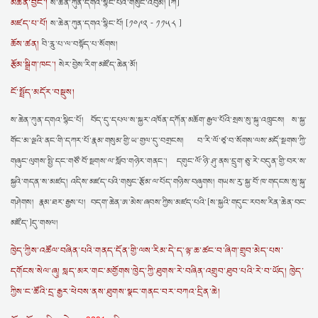
མཚན་བྱང་།
ས་ཆེན་ཀུན་དགའ་སྙིང་པོའི་གསུང་འབུམ། [ཀ]
མཛད་པ་པོ།
ས་ཆེན་ཀུན་དགའ་སྙིང་པོ། [༡༠༩༢ - ༡༡༥༨ ]
ཆོས་ཚན།
བི་རཱུ་པ་ལ་བསྟོད་པ་སོགས།
རྩོམ་སྒྲིག་ཁང་།
སེར་བྱེས་རིག་མཛོད་ཆེན་མོ།
ངོ་སྤྲོད་མདོར་བསྡུས།
ས་ཆེན་ཀུན་དགའ་སྙིང་པོ། བོད་དུ་དཔལ་ས་སྐྱར་འཁོན་དཀོན་མཆོག་རྒྱལ་པོའི་སྲས་སུ་སྐུ་འཁྲུངས། ས་སྐྱ་
གོང་མ་ལྔའི་ནང་གི་དཀར་པོ་རྣམ་གསུམ་གྱི་ཡ་གྱལ་དུ་བགྲངས། བ་རི་ལོ་ཙཱ་བ་སོགས་ལས་མདོ་སྔགས་ཀྱི་
གཞུང་ལུགས་སྤྱི་དང་གཙོ་བོ་སྔགས་ལ་སློབ་གཉེར་གནང་། དགུང་ལོ་ཉི་ཤུ་ནས་དྲུག་ཅུ་རེ་བདུན་གྱི་བར་ས་
སྐྱའི་གདན་ས་མཛད། འདིས་མཛད་པའི་གསུང་རྩོམ་ལ་པོད་གཉིས་བཞུགས། གཡས་རུ་སྐྱ་བོ་ཁ་གདངས་སུ་སྐུ་
གཤེགས། རྣམ་ཐར་རྒྱས་པ། བདག་ཆེན་ཨ་མེས་ཞབས་ཀྱིས་མཛད་པའི་[ས་སྐྱའི་གདུང་རབས་རིན་ཆེན་བང་
མཛོད་]དུ་གསལ།
ཁྱེད་ཀྱིས་འཚོལ་བཞིན་པའི་གནད་དོན་གྱི་ལས་རིམ་དེ་ད་ལྟ་ཆ་ཚང་བ་ཞིག་གྲུབ་མེད་པས་
དགོངས་སེལ་ཞུ། སླད་མར་གང་མགྱོགས་ཁྱེད་ཀྱི་ཐུགས་རེ་བཞིན་འགྲུབ་ཐུབ་པའི་རེ་བ་ཡོད། ཁྱེད་
ཀྱིས་ང་ཚོའི་དྲ་རྒྱར་ཕེབས་ནས་ཐུགས་སྣང་གནང་བར་བཀའ་དྲིན་ཆེ།