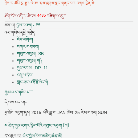
ཀྱིས་ང་ཚོའི་དྲ་རྒྱར་ཕེབས་ནས་ཐུགས་སྣང་གནང་བར་བཀའ་དྲིན་ཆེ།
4485
ཤོག་ངོས་འདི་ལ་ཐེངས་
གཟིགས་འདུག
ཚན་པ།
དུས་རབས། - ༡༡
ནང་གསེས་དབྱེ་འབྱེད།
བོད་འགྲེལ།
བཀའ་གདམས།
གསུང་འབུམ།_SB
གསུང་འབུམ། ཀ༽
དུས་རབས།_DR_11
འཕྲུལ་དེབ།
གླང་ཐང་པ་རྡོ་རྗེ་སེང་གེ
རྒྱས་པར་གཟིགས་་་་
དེ་ལས་མང་བ།...
དྲ་ཐོག་འཇུག་དུས།
2015 ལོའི་ཟླ་བ། JAN ཚེས། 25 རེས་གཟའ། SUN
ས་ཆེན་ཀུན་དགའ་སྙིང་པོའི་གསུང་འབུམ། [ཀ]
དྲ་འཇུག་པ།
སེར་བྱེས་རིག་མཛོད་ཆེན་མོ།