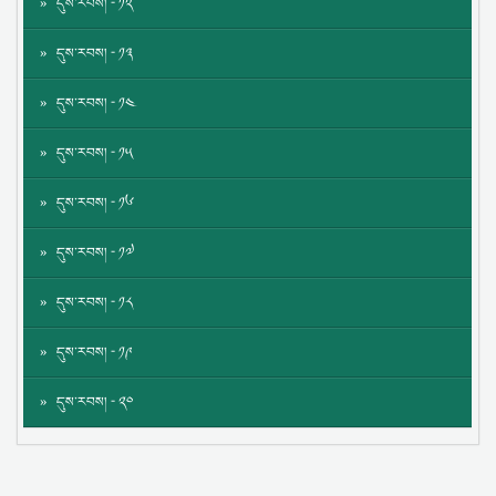
དུས་རབས། - ༡༢
དུས་རབས། - ༡༣
དུས་རབས། - ༡༤
དུས་རབས། - ༡༥
དུས་རབས། - ༡༦
དུས་རབས། - ༡༧
དུས་རབས། - ༡༨
དུས་རབས། - ༡༩
དུས་རབས། - ༢༠