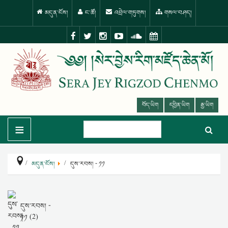
མདུན་ངོས།
ང་ཚོ།
འབྲེལ་གཏུགས།
གསལ་བཤད།
བོད་ཡིག
དབྱིན་ཡིག
རྒྱ་ཡིག
≡
མདུན་ངོས།
དུས་རབས། - ༡༡
དུས་རབས། -
༡༡ (2)