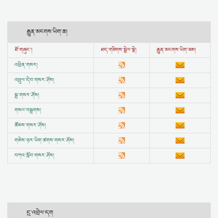
རྒྱུན་མངགས་ཡིག་ཆ།
ཐོ་གཞུང་།
ཐད་གཟིགས་སྦྲེལ་སྣེ།
རྒྱུན་མངགས་ཡིག་ཟམ།
འཕྲིན་གསར།
འཕྲུལ་དེབ་གསར་ཤོས།
སྒྲ་གསར་ཤོས།
གསལ་བསྒྲགས།
ཚོམས་གསར་ཤོས།
གཅེས་ཉར་ཡིག་ཚགས་གསར་ཤོས།
བཀའ་སློབ་གསར་ཤོས།
དྲ་འབྲེལ་དག