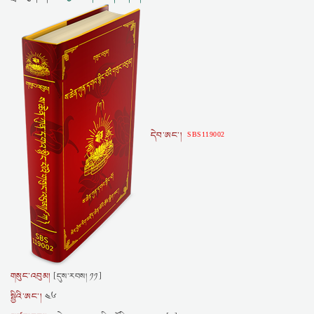
དེབ་ཨང་།
SBS119002
གསུང་འབུམ།
[དུས་རབས། ༡༡]
སྤྱིའི་ཨང་།
༤༦