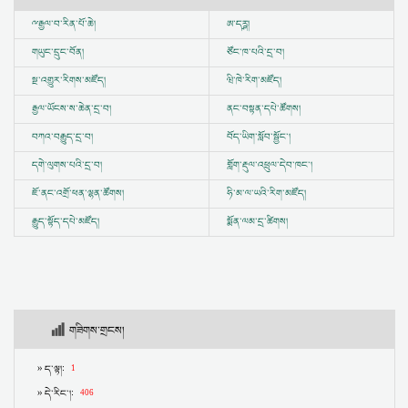
ྋ
རྒྱལ་བ་རིན་པོ་ཆེ།
ཨ་དཪྴ།
གཡུང་དྲུང་བོན།
ཙོང་ཁ་པའི་དྲ་བ།
སྔ་འགྱུར་རིགས་མཛོད།
ཝི་ཁེ་རིག་མཛོད།
རྒྱལ་ཡོངས་ས་ཆེན་དྲ་བ།
ནང་བསྟན་དཔེ་ཚོགས།
བཀའ་བརྒྱུད་དྲ་བ།
བོད་ཡིག་སློབ་སྦྱོང་།
དགེ་ལུགས་པའི་དྲ་བ།
གློག་རྡུལ་འཕྲུལ་དེབ་ཁང་།
ཇོ་ནང་འགྲོ་ཕན་ལྷན་ཚོགས།
ཧི་མ་ལ་ཡའི་རིག་མཛོད།
རྒྱུད་སྟོད་དཔེ་མཛོད།
སྨོན་ལམ་དྲ་ཚིགས།