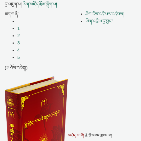
དྲ་འཇུག་པ།
རིག་མཛོད་རྩོམ་སྒྲིག་པ།
ཚད་གཞི།
ཤོག་ངོས་འདི་པར་འདེབས།
ཡིག་འབྲེལ་དྲ་བྱང་།
1
2
3
4
5
(2 འོས་འཕེན།)
མཛད་པ་པོ།
རྗེ་བློ་བཟང་གྲགས་པ།