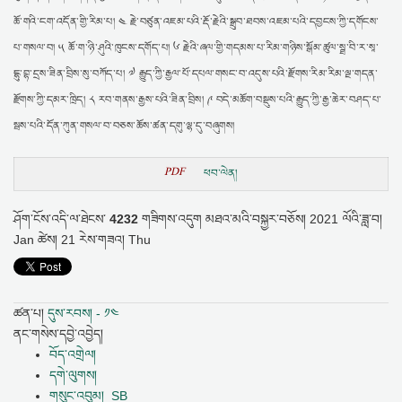
ཆོ་གའི་ངག་འདོན་གྱི་རིམ་པ། ༤ རྗེ་བཙུན་འཇམ་པའི་རྡོ་རྗེའི་སྒྲུབ་ཐབས་འཇམ་པའི་དབྱངས་ཀྱི་དགོངས་
པ་གསལ་བ། ༥ ཆོ་ག་ཉི་ཤུའི་ཁུངས་དགོད་པ། ༦ རྗེའི་ཞལ་གྱི་གདམས་པ་རིམ་གཉིས་སྒོམ་ཚུལ་སྠ་བི་ར་སཱ་
དྷུ་བྷ་དྲས་ཟིན་བྲིས་སུ་བཀོད་པ། ༧ རྒྱུད་ཀྱི་རྒྱལ་པོ་དཔལ་གསང་བ་འདུས་པའི་རྫོགས་རིམ་རིམ་ལྔ་གདན་
རྫོགས་ཀྱི་དམར་ཁྲིད། ༨ རབ་གནས་རྒྱས་པའི་ཟིན་བྲིས། ༩ བདེ་མཆོག་བསྡུས་པའི་རྒྱུད་ཀྱི་རྒྱ་ཆེར་བཤད་པ་
སྦས་པའི་དོན་ཀུན་གསལ་བ་བཅས་ཆོས་ཚན་དགུ་ལྷ་དུ་བཞུགས།
PDF
ཕབ་ལེན།
ཤོག་ངོས་འདི་ལ་ཐེངས་
4232
གཟིགས་འདུག
མཐའ་མའི་བསྐྱར་བཅོས།
2021 ལོའི་ཟླ་བ།
Jan ཚེས། 21 རེས་གཟའ། Thu
ཚན་པ།
དུས་རབས། - ༡༤
ནང་གསེས་དབྱེ་འབྱེད།
བོད་འགྲེལ།
དགེ་ལུགས།
གསུང་འབུམ།_SB