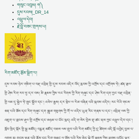
གསུང་འབུམ། ག༽
དུས་རབས།_DR_14
འཕྲུལ་དེབ།
རྗེ་བློ་བཟང་གྲགས་པ།
རིག་མཛོད་རྩོམ་སྒྲིག་པ།
དུས་རབས་ཉེར་གཅིག་པ་བརྡ་འཕྲིན་གྱི་དུས་རབས་འདིར་འོད་རླབས་ཀྱི་འགྲོས་དང་འགྲོགས་ཏེ། ཚན་རྩལ་
གྱི་ཤེས་རིག་རབ་ཏུ་དར་བས། མི་རྣམས་ཀྱིས་རང་རིགས་ཀྱི་རིག་གཞུང་དང་ཤེས་རིག་དག་ཀྱང་བརྡ་འཕྲིན་
གྱི་ལམ་དུ་སྐྱེལ་ཏེ་སྲུང་སྐྱོབ་དང་། འཕེལ་རྒྱས། དར་སྤེལ་ལ་རེམ་བཞིན་པའི་སྐབས་འདིར། རང་རེའི་གངས་
ཅན་པའི་ཆོས་དང་རིག་གཞུང་དག །ཟླུམ་གཟུགས་ཀྱི་གོ་ལ་འདིར་ཡུན་རིང་གནས་པ་དང་། འཕྲིན་ལས་ཀྱི་
འཇུག་པ་རླབས་རྡུལ་གྱི་འགྲོས་དང་མཉམ་པ་ཡོང་སླད། འདི་ག་སེར་བྱེས་གྲྭ་ཚང་ནས་ཀྱང་འཕྲུལ་དེབ་དང་།
སློབ་ཁྲིད་སྐོར་གྱི་སྒྲ་མཛོད། བརྙན་མཛོད་བཅས་ལས་གྲུབ་པའི་རིག་མཛོད་ཀྱི་དྲ་ཚིགས་འདི་སྒོ་འབྱེད་བྱས་པ་
ལགས་ན། གངས་ཅན་པའི་ཆོས་དང་རིག་གཞུང་ལ་མོས་པའི་རིས་མེད་སྐྱེ་བོ་རྣམས་ཀྱིས་ཐུགས་འདོད་ལྟར་