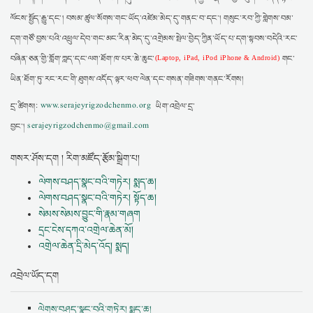
ལོངས་སྤྱོད་རྒྱུ་དང་། བསམ་ཚུལ་སོགས་གང་ཡོད་འཛེམ་མེད་དུ་གནང་བ་དང་། གསུང་རབ་ཀྱི་གླེགས་བམ་
དག་གཙོ་བྱས་པའི་འཕྲུལ་དེབ་གང་མང་རིན་མེད་དུ་འགྲེམས་སྤེལ་བྱེད་ཀྱིན་ཡོད་པ་དག་སྟབས་བདེའི་རང་
བཞིན་ཅན་གྱི་གློག་ཀླད་དང་ལག་ཐོག་ཁ་པར་ཆེ་ཆུང་
གང་
(Laptop, iPad, iPod iPhone & Android)
ཡིན་ཐོག་ཏུ་རང་རང་གི་ཐུགས་འདོད་ལྟར་ཕབ་ལེན་དང་གསན་གཟིགས་གནང་རོགས།
དྲ་ཚིགས།:
www.serajeyrigzodchenmo.org
ཡིག་འབྲེལ་དྲ་
བྱང་།
serajeyrigzodchenmo@gmail.com
གསར་ཤོས་དག ། རིག་མཛོད་རྩོམ་སྒྲིག་པ།
ལེགས་བཤད་སྣང་བའི་གཏེར། སྨད་ཆ།
ལེགས་བཤད་སྣང་བའི་གཏེར། སྟོད་ཆ།
སེམས་སེམས་བྱུང་གི་རྣམ་གཞག
དྲང་ངེས་དཀའ་འགྲེལ་ཆེན་མོ།
འགྲེལ་ཆེན་དྲི་མེད་འོད། སྨད།
འབྲེལ་ཡོད་དག
ལེགས་བཤད་སྣང་བའི་གཏེར། སྨད་ཆ།