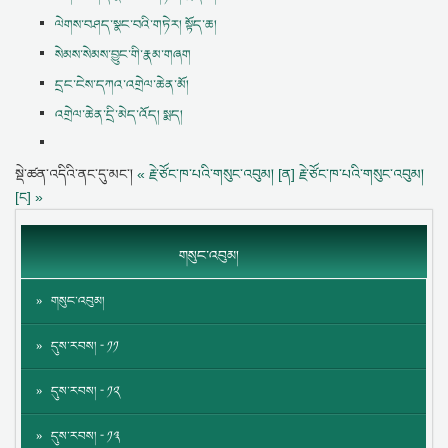
ལེགས་བཤད་སྣང་བའི་གཏེར། སྟོད་ཆ།
སེམས་སེམས་བྱུང་གི་རྣམ་གཞག
དྲང་ངེས་དཀའ་འགྲེལ་ཆེན་མོ།
འགྲེལ་ཆེན་དྲི་མེད་འོད། སྨད།
སྡེ་ཚན་འདིའི་ནང་དུ་མང་།
« རྗེ་ཙོང་ཁ་པའི་གསུང་འབུམ། [ན]
རྗེ་ཙོང་ཁ་པའི་གསུང་འབུམ།
[ང] »
གསུང་འབུམ།
གསུང་འབུམ།
དུས་རབས། - ༡༡
དུས་རབས། - ༡༢
དུས་རབས། - ༡༣