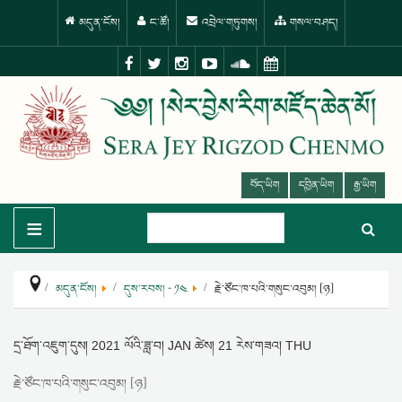
མདུན་ངོས།
ང་ཚོ།
འབྲེལ་གཏུགས།
གསལ་བཤད།
བོད་ཡིག
དབྱིན་ཡིག
རྒྱ་ཡིག
≡
མདུན་ངོས།
དུས་རབས། - ༡༤
རྗེ་ཙོང་ཁ་པའི་གསུང་འབུམ། [ཉ]
དྲ་ཐོག་འཇུག་དུས།
2021 ལོའི་ཟླ་བ། JAN ཚེས། 21 རེས་གཟའ། THU
རྗེ་ཙོང་ཁ་པའི་གསུང་འབུམ། [ཉ]