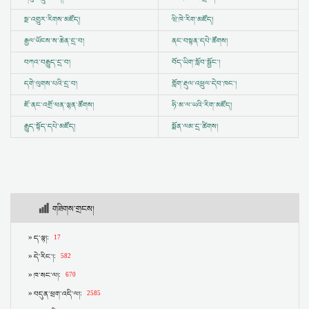
སྔ་འགྱུར་རིགས་མཛོད།
ཝི་ཁེ་རིག་མཛོད།
རྒྱལ་ཡོངས་ས་ཆེན་དྲ་བ།
ནང་བསྟན་དཔེ་ཚོགས།
བཀའ་བརྒྱུད་དྲ་བ།
བོད་ཡིག་སློབ་སྦྱོང་།
དགེ་ལུགས་པའི་དྲ་བ།
གློག་རྡུལ་འཕྲུལ་དེབ་ཁང་།
ཇོ་ནང་འགྲོ་ཕན་ལྷན་ཚོགས།
ཧི་མ་ལ་ཡའི་རིག་མཛོད།
རྒྱུད་སྟོད་དཔེ་མཛོད།
སྨོན་ལམ་དྲ་ཚིགས།