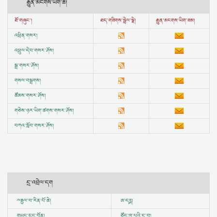
རྒྱུན་མངགས་ཡིག་ཆ།
ཐོ་གཞུང་།
ཐད་གཟིགས་སྦྲེལ་སྣེ།
རྒྱུན་མངགས་ཡིག་ཟམ།
འཕྲིན་གསར།
འཕྲུལ་དེབ་གསར་ཤོས།
སྒྲ་གསར་ཤོས།
གསལ་བསྒྲགས།
ཚོམས་གསར་ཤོས།
གཅེས་ཉར་ཡིག་ཚགས་གསར་ཤོས།
བཀའ་སློབ་གསར་ཤོས།
དྲ་འབྲེལ་དག
ྋ
རྒྱལ་བ་རིན་པོ་ཆེ།
ཨ་དཪྴ།
གཡུང་དྲུང་བོན།
ཙོང་ཁ་པའི་དྲ་བ།