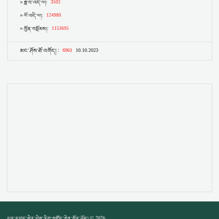
པར་དབང་སེར་བྱེས་རིག་མཛོད་ཆེན་མོར་ཡོད། © 2026