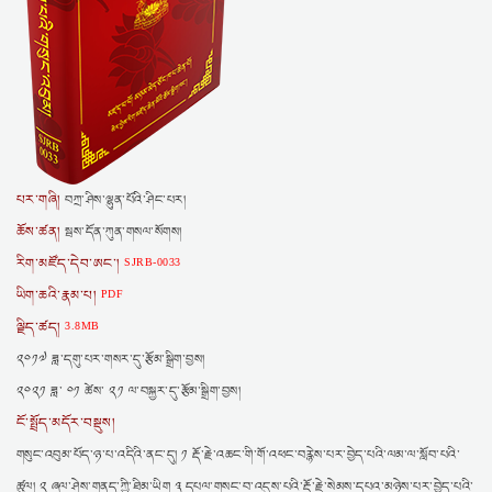
པར་གཞི།
བཀྲ་ཤིས་ལྷུན་པོའི་ཤིང་པར།
ཆོས་ཚན།
སྦས་དོན་ཀུན་གསལ་སོགས།
རིག་མཛོད་དེབ་ཨང་།
SJRB-0033
ཡིག་ཆའི་རྣམ་པ།
PDF
ལྗིད་ཚད།
3.8MB
༢༠༡༧ ཟླ་དགུ་པར་གསར་དུ་རྩོམ་སྒྲིག་བྱས།
༢༠༢༡ ཟླ་ ༠༡ ཚེས་ ༢༡ ལ་བསྐྱར་དུ་རྩོམ་སྒྲིག་བྱས།
ངོ་སྤྲོད་མདོར་བསྡུས།
གསུང་འབུམ་པོད་ཉ་པ་འདིའི་ནང་དུ། ༡ རྡོ་རྗེ་འཆང་གི་གོ་འཕང་བརྙེས་པར་བྱེད་པའི་ལམ་ལ་སློབ་པའི་
ཚུལ། ༢ ཞལ་ཤེས་གནད་ཀྱི་ཐིམ་ཡིག ༣ དཔལ་གསང་བ་འདུས་པའི་རྡོ་རྗེ་སེམས་དཔའ་མཉེས་པར་བྱེད་པའི་