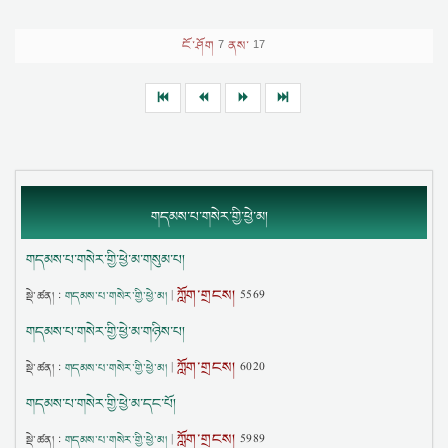
ངོ་ཤོག
ནས་
7
17
གདམས་པ་གསེར་གྱི་ཕྱེ་མ།
གདམས་པ་གསེར་གྱི་ཕྱེ་མ་གསུམ་པ།
ཀློག་གྲངས།
སྡེ་ཚན། :
གདམས་པ་གསེར་གྱི་ཕྱེ་མ།
|
5569
གདམས་པ་གསེར་གྱི་ཕྱེ་མ་གཉིས་པ།
ཀློག་གྲངས།
སྡེ་ཚན། :
གདམས་པ་གསེར་གྱི་ཕྱེ་མ།
|
6020
གདམས་པ་གསེར་གྱི་ཕྱེ་མ་དང་པོ།
ཀློག་གྲངས།
སྡེ་ཚན། :
གདམས་པ་གསེར་གྱི་ཕྱེ་མ།
|
5989