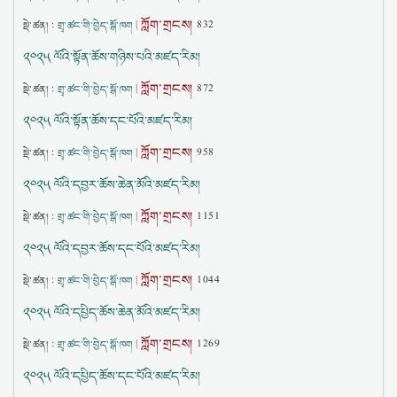
ཀློག་གྲངས།
སྡེ་ཚན། :
གྲྭ་ཚང་གི་བྱེད་སྒོ་ཁག
|
832
༢༠༢༥ ལོའི་སྟོན་ཆོས་གཉིས་པའི་མཛད་རིམ།
ཀློག་གྲངས།
སྡེ་ཚན། :
གྲྭ་ཚང་གི་བྱེད་སྒོ་ཁག
|
872
༢༠༢༥ ལོའི་སྟོན་ཆོས་དང་པོའི་མཛད་རིམ།
ཀློག་གྲངས།
སྡེ་ཚན། :
གྲྭ་ཚང་གི་བྱེད་སྒོ་ཁག
|
958
༢༠༢༥ ལོའི་དབྱར་ཆོས་ཆེན་མོའི་མཛད་རིམ།
ཀློག་གྲངས།
སྡེ་ཚན། :
གྲྭ་ཚང་གི་བྱེད་སྒོ་ཁག
|
1151
༢༠༢༥ ལོའི་དབྱར་ཆོས་དང་པོའི་མཛད་རིམ།
ཀློག་གྲངས།
སྡེ་ཚན། :
གྲྭ་ཚང་གི་བྱེད་སྒོ་ཁག
|
1044
༢༠༢༥ ལོའི་དཔྱིད་ཆོས་ཆེན་མོའི་མཛད་རིམ།
ཀློག་གྲངས།
སྡེ་ཚན། :
གྲྭ་ཚང་གི་བྱེད་སྒོ་ཁག
|
1269
༢༠༢༥ ལོའི་དཔྱིད་ཆོས་དང་པོའི་མཛད་རིམ།