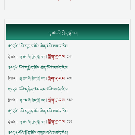
གྲྭ་ཚང་གི་བྱེད་སྒོ་ཁག
༢༠༢༦ ལོའི་དབྱར་ཆོས་ཆེན་མོའི་མཛད་རིམ།
ཀློག་གྲངས།
སྡེ་ཚན། :
གྲྭ་ཚང་གི་བྱེད་སྒོ་ཁག
|
244
༢༠༢༦ ལོའི་དཔྱིད་ཆོས་ཆེན་མོའི་མཛད་རིམ།
ཀློག་གྲངས།
སྡེ་ཚན། :
གྲྭ་ཚང་གི་བྱེད་སྒོ་ཁག
|
498
༢༠༢༦ ལོའི་དཔྱིད་ཆོས་དང་པོའི་མཛད་རིམ།
ཀློག་གྲངས།
སྡེ་ཚན། :
གྲྭ་ཚང་གི་བྱེད་སྒོ་ཁག
|
580
༢༠༢༦ ལོའི་དགུན་ཆོས་ཆེན་མོའི་མཛད་རིམ།
ཀློག་གྲངས།
སྡེ་ཚན། :
གྲྭ་ཚང་གི་བྱེད་སྒོ་ཁག
|
733
༢༠༢༥ ལོའི་སྟོན་ཆོས་གསུམ་པའི་མཛད་རིམ།