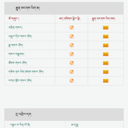
རྒྱུན་མངགས་ཡིག་ཆ།
ཐོ་གཞུང་།
ཐད་གཟིགས་སྦྲེལ་སྣེ།
རྒྱུན་མངགས་ཡིག་ཟམ།
འཕྲིན་གསར།
འཕྲུལ་དེབ་གསར་ཤོས།
སྒྲ་གསར་ཤོས།
གསལ་བསྒྲགས།
ཚོམས་གསར་ཤོས།
གཅེས་ཉར་ཡིག་ཚགས་གསར་ཤོས།
བཀའ་སློབ་གསར་ཤོས།
དྲ་འབྲེལ་དག
ྋ
རྒྱལ་བ་རིན་པོ་ཆེ།
ཨ་དཪྴ།