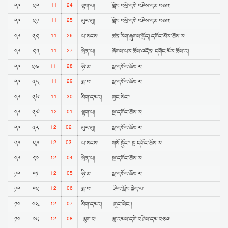
11
24
༠༩
༢༠
ལྷག་པ།
གླིང་བསྲེ་དགེ་བཤེས་དམ་བཅའ།
11
25
༠༩
༢༡
ཕུར་བུ།
གླིང་བསྲེ་དགེ་བཤེས་དམ་བཅའ།
11
26
༠༩
༢༢
པ་སངས།
ཚན་རིག་རྒྱུགས་སྤྲོད། དགོང་མོར་ཆོས་ར།
11
27
༠༩
༢༣
སྤེན་པ།
ཞོགས་པར་ཆོས་འདོན། དགོང་མོར་ཆོས་ར།
11
28
༠༩
༢༤
ཉི་མ།
སྔ་དགོང་ཆོས་ར།
11
29
༠༩
༢༥
ཟླ་བ།
སྔ་དགོང་ཆོས་ར།
11
30
༠༩
༢༦
མིག་དམར།
གུང་སེང་།
12
01
༠༩
༢༧
ལྷག་པ།
སྔ་དགོང་ཆོས་ར།
12
02
༠༩
༢༨
ཕུར་བུ།
སྔ་དགོང་ཆོས་ར།
12
03
༠༩
༢༩
པ་སངས།
གསོ་སྦྱོང་། སྔ་དགོང་ཆོས་ར།
12
04
༠༩
༣༠
སྤེན་པ།
སྔ་དགོང་ཆོས་ར།
12
05
༡༠
༠༡
ཉི་མ།
སྔ་དགོང་ཆོས་ར།
12
06
༡༠
༠༢
ཟླ་བ།
ཤིང་སློང་སྐེད་པ།
12
07
༡༠
༠༤
མིག་དམར།
གུང་སེང་།
12
08
༡༠
༠༥
ལྷག་པ།
ལྷ་རམས་དགེ་བཤེས་དམ་བཅའ།