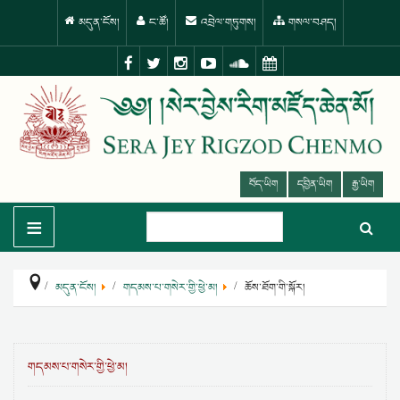
མདུན་ངོས།
ང་ཚོ།
འབྲེལ་གཏུགས།
གསལ་བཤད།
བོད་ཡིག
དབྱིན་ཡིག
རྒྱ་ཡིག
≡
མདུན་ངོས།
གདམས་པ་གསེར་གྱི་ཕྱེ་མ།
ཆོས་ཐོག་གི་སྐོར།
གདམས་པ་གསེར་གྱི་ཕྱེ་མ།