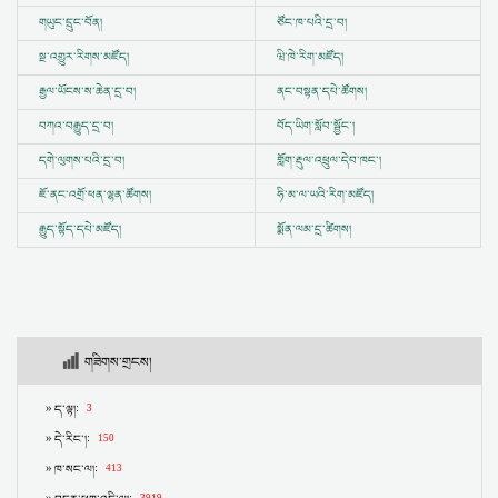
གཡུང་དྲུང་བོན།
ཙོང་ཁ་པའི་དྲ་བ།
སྔ་འགྱུར་རིགས་མཛོད།
ཝི་ཁེ་རིག་མཛོད།
རྒྱལ་ཡོངས་ས་ཆེན་དྲ་བ།
ནང་བསྟན་དཔེ་ཚོགས།
བཀའ་བརྒྱུད་དྲ་བ།
བོད་ཡིག་སློབ་སྦྱོང་།
དགེ་ལུགས་པའི་དྲ་བ།
གློག་རྡུལ་འཕྲུལ་དེབ་ཁང་།
ཇོ་ནང་འགྲོ་ཕན་ལྷན་ཚོགས།
ཧི་མ་ལ་ཡའི་རིག་མཛོད།
རྒྱུད་སྟོད་དཔེ་མཛོད།
སྨོན་ལམ་དྲ་ཚིགས།