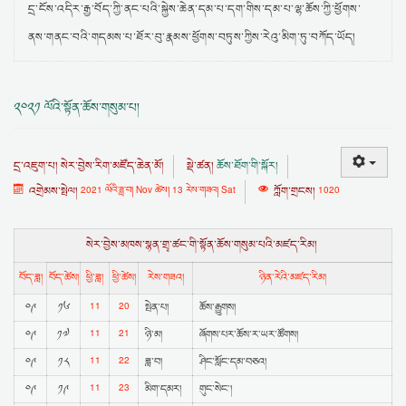
དྲ་ངོས་འདིར་རྒྱ་བོད་ཀྱི་ནང་པའི་སྐྱེས་ཆེན་དམ་པ་དག་གིས་དམ་པ་ལྷ་ཆོས་ཀྱི་ཕྱོགས་
ནས་གནང་བའི་གདམས་པ་ཐོར་བུ་རྣམས་ཕྱོགས་བཏུས་ཀྱིས་རེའུ་མིག་ཏུ་བཀོད་ཡོད།
༢༠༢༡ ལོའི་སྟོན་ཆོས་གསུམ་པ།
དྲ་འཇུག་པ།
སེར་བྱེས་རིག་མཛོད་ཆེན་མོ།
སྡེ་ཚན།
ཆོས་ཐོག་གི་སྐོར།
འགྲེམས་སྤེལ།
2021 ལོའི་ཟླ་བ། Nov ཚེས། 13 རེས་གཟའ། Sat
ཀློག་གྲངས།
1020
སེར་བྱེས་མཁས་སྙན་གྲྭ་ཚང་གི་སྟོན་ཆོས་གསུམ་པའི་མཛད་རིམ།
བོད་ཟླ།
བོད་ཚེས།
ཕྱི་ཟླ།
ཕྱི་ཚེས།
རེས་གཟའ།
ཉིན་རེའི་མཛད་རིམ།
11
20
༠༩
༡༦
སྤེན་པ།
ཆོས་རྒྱུགས།
11
21
༠༩
༡༧
ཉི་མ།
ཞོགས་པར་ཆོས་ར་ཡར་ཚོགས།
11
22
༠༩
༡༨
ཟླ་བ།
ཤིང་སློང་དམ་བཅའ།
11
23
༠༩
༡༩
མིག་དམར།
གུང་སེང་།