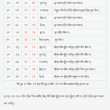
12
09
༡༠
༠༦
ཕུར་བུ།
ལྷ་རམས་དགེ་བཤེས་དམ་བཅའ།
12
10
༡༠
༠༧
པ་སངས།
༧རྒྱལ་བའི་ཞི་བདེའི་གཟེངས་རྟགས་ཉིན་གུང་སེང་།
12
11
༡༠
༠༨
སྤེན་པ།
ལྷ་རམས་དགེ་བཤེས་དམ་བཅའ།
12
12
༡༠
༠༩
ཉི་མ།
ལྷ་རམས་དགེ་བཤེས་དམ་བཅའ།
12
13
༡༠
༡༠
ཟླ་བ།
སྔ་དགོང་ཆོས་ར།
12
14
༡༠
༡༡
མིག་དམར།
གུང་སེང་།
12
15
༡༠
༡༢
ལྷག་པ།
ཞོགས་ཆོས་སྒྲོལ་འདོན། དགོང་མོར་ཆོས་ར།
12
16
༡༠
༡༣
ཕུར་བུ།
ཞོགས་ཆོས་སྒྲོལ་འདོན། དགོང་མོར་ཆོས་ར།
12
17
༡༠
༡༤
པ་སངས།
ཞོགས་ཆོས་སྒྲོལ་འདོན། དགོང་མོར་ཆོས་ར།
12
18
༡༠
༡༥
སྤེན་པ།
ཞོགས་པར་ཆོས་འདོན། དགོང་མོར་དུས་བཟང་།
12
19
༡༠
༡༦
ཉི་མ།
ཞོགས་པར་སྟོན་ཆོས་གསུམ་པ་མར་གྲོལ།
བོད་ཟླ་ ༡༠ ཚེས་ ༡༧ ནས་བོད་ཟླ་༡༡ཚེས་ ༡༦ བར་ཆོས་མཚམས་ཉིན་གྲངས། ༣༠
༢༠༢༡-༡༡-༡༣ ལ་སེར་བྱེས་རིག་མཛོད་ཆེན་མོའི་རྩོམ་སྒྲིག་ཁང་ནས། སྒྲིག་བཟོ་བ། དགེ་བཤེས་སྐལ་བཟང་
ཐར་འདོད།