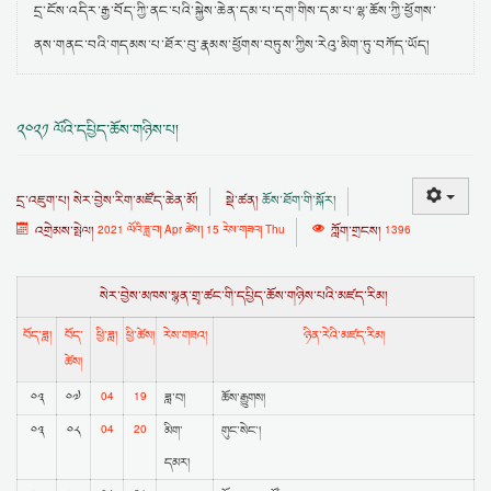
དྲ་ངོས་འདིར་རྒྱ་བོད་ཀྱི་ནང་པའི་སྐྱེས་ཆེན་དམ་པ་དག་གིས་དམ་པ་ལྷ་ཆོས་ཀྱི་ཕྱོགས་
ནས་གནང་བའི་གདམས་པ་ཐོར་བུ་རྣམས་ཕྱོགས་བཏུས་ཀྱིས་རེའུ་མིག་ཏུ་བཀོད་ཡོད།
༢༠༢༡ ལོའི་དཔྱིད་ཆོས་གཉིས་པ།
དྲ་འཇུག་པ།
སེར་བྱེས་རིག་མཛོད་ཆེན་མོ།
སྡེ་ཚན།
ཆོས་ཐོག་གི་སྐོར།
འགྲེམས་སྤེལ།
2021 ལོའི་ཟླ་བ། Apr ཚེས། 15 རེས་གཟའ། Thu
ཀློག་གྲངས།
1396
སེར་བྱེས་མཁས་སྙན་གྲྭ་ཚང་གི་དཔྱིད་ཆོས་གཉིས་པའི་མཛད་རིམ།
བོད་ཟླ།
བོད་
ཕྱི་ཟླ།
ཕྱི་ཚེས།
རེས་གཟའ།
ཉིན་རེའི་མཛད་རིམ།
ཚེས།
04
19
༠༣
༠༧
ཟླ་བ།
ཆོས་རྒྱུགས།
04
20
༠༣
༠༨
མིག་
གུང་སེང་།
དམར།