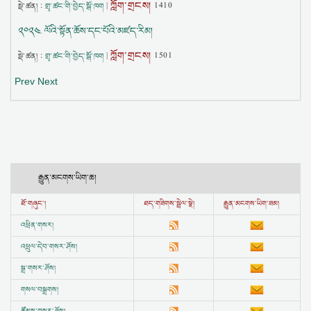
ཀློག་གྲངས།
སྡེ་ཚན། :
གྲྭ་ཚང་གི་བྱེད་སྒོ་ཁག
|
1410
༢༠༢༤ ལོའི་སྟོན་ཆོས་དང་པོའི་མཛད་རིམ།
ཀློག་གྲངས།
སྡེ་ཚན། :
གྲྭ་ཚང་གི་བྱེད་སྒོ་ཁག
|
1501
Prev
Next
རྒྱུན་མངགས་ཡིག་ཆ།
ཐོ་གཞུང་།
ཐད་གཟིགས་སྦྲེལ་སྣེ།
རྒྱུན་མངགས་ཡིག་ཟམ།
འཕྲིན་གསར།
འཕྲུལ་དེབ་གསར་ཤོས།
སྒྲ་གསར་ཤོས།
གསལ་བསྒྲགས།