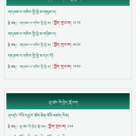
གདམས་པ་གསེར་གྱི་ཕྱེ་མ་གསུམ་པ།
ཀློག་གྲངས།
སྡེ་ཚན། :
གདམས་པ་གསེར་གྱི་ཕྱེ་མ།
|
5570
གདམས་པ་གསེར་གྱི་ཕྱེ་མ་གཉིས་པ།
ཀློག་གྲངས།
སྡེ་ཚན། :
གདམས་པ་གསེར་གྱི་ཕྱེ་མ།
|
6020
གདམས་པ་གསེར་གྱི་ཕྱེ་མ་དང་པོ།
ཀློག་གྲངས།
སྡེ་ཚན། :
གདམས་པ་གསེར་གྱི་ཕྱེ་མ།
|
5989
གྲྭ་ཚང་གི་བྱེད་སྒོ་ཁག
༢༠༢༦ ལོའི་དབྱར་ཆོས་ཆེན་མོའི་མཛད་རིམ།
ཀློག་གྲངས།
སྡེ་ཚན། :
གྲྭ་ཚང་གི་བྱེད་སྒོ་ཁག
|
244