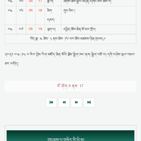
05
17
༠༤
༠༦
ཟླ་བ།
ཞོགས་ཆོས་སྒྲོལ་འདོན། དགོང་མོར་ཆོས་ར།
05
18
༠༤
༠༦
མིག་
གུང་སེང་།
དམར།
05
19
༠༤
༠༧
ལྷག་པ།
དཔྱིད་ཆོས་ཆེན་མོ་མར་གྲོལ།
བོད་ཟླ་ ༤ ཚེས་ ༨ ནས་ཚེས་ ༡༦ བར་ཆོས་མཚམས་ཉིན་གྲངས། ༩
༢༠༢༡-༠༤-༡༥ ལ་སེར་བྱེས་རིག་མཛོད་ཆེན་མོའི་རྩོམ་སྒྲིག་ཁང་ནས། སྒྲིག་བཟོ་བ། དགེ་བཤེས་སྐལ་བཟང་
ཐར་འདོད།
ངོ་ཤོག
ནས་
8
17
གདམས་པ་གསེར་གྱི་ཕྱེ་མ།