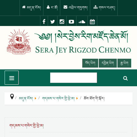
མདུན་ངོས།
ང་ཚོ།
འབྲེལ་གཏུགས།
གསལ་བཤད།
བོད་ཡིག
དབྱིན་ཡིག
རྒྱ་ཡིག
≡
མདུན་ངོས།
གདམས་པ་གསེར་གྱི་ཕྱེ་མ།
ཆོས་ཐོག་གི་སྐོར།
གདམས་པ་གསེར་གྱི་ཕྱེ་མ།