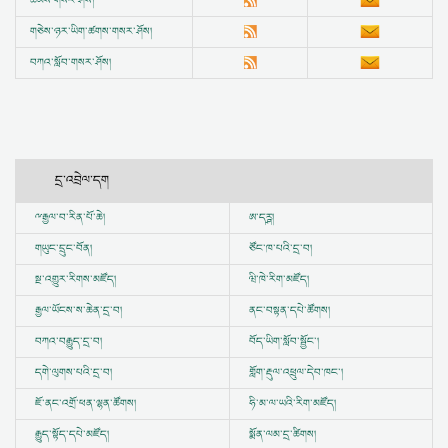
ཚོམས་གསར་ཤོས།
གཅེས་ཉར་ཡིག་ཚགས་གསར་ཤོས།
བཀའ་སློབ་གསར་ཤོས།
དྲ་འབྲེལ་དག
ྋ
རྒྱལ་བ་རིན་པོ་ཆེ།
ཨ་དཪྴ།
གཡུང་དྲུང་བོན།
ཙོང་ཁ་པའི་དྲ་བ།
སྔ་འགྱུར་རིགས་མཛོད།
ཝི་ཁེ་རིག་མཛོད།
རྒྱལ་ཡོངས་ས་ཆེན་དྲ་བ།
ནང་བསྟན་དཔེ་ཚོགས།
བཀའ་བརྒྱུད་དྲ་བ།
བོད་ཡིག་སློབ་སྦྱོང་།
དགེ་ལུགས་པའི་དྲ་བ།
གློག་རྡུལ་འཕྲུལ་དེབ་ཁང་།
ཇོ་ནང་འགྲོ་ཕན་ལྷན་ཚོགས།
ཧི་མ་ལ་ཡའི་རིག་མཛོད།
རྒྱུད་སྟོད་དཔེ་མཛོད།
སྨོན་ལམ་དྲ་ཚིགས།