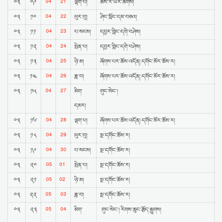
04
21
༠༣
༠༩
ལྷག་པ།
ཆོས་ར་ཡར་ཚོགས།
04
22
༠༣
༡༠
ཕུར་བུ།
ཤིང་སློང་དམ་བཅའ།
04
23
༠༣
༡༡
པ་སངས།
དབྱར་གླིང་དགེ་བཤེས།
04
24
༠༣
༡༢
སྤེན་པ།
དབྱར་གླིང་དགེ་བཤེས།
04
25
༠༣
༡༣
ཉི་མ།
ཞོགས་པར་ཆོས་འདོན། དགོང་མོར་ཆོས་ར།
04
26
༠༣
༡༤
ཟླ་བ།
ཞོགས་པར་ཆོས་འདོན། དགོང་མོར་ཆོས་ར།
04
27
༠༣
༡༥
མིག་
གུང་སེང་།
དམར།
04
28
༠༣
༡༦
ལྷག་པ།
ཞོགས་པར་ཆོས་འདོན། དགོང་མོར་ཆོས་ར།
04
29
༠༣
༡༨
ཕུར་བུ།
སྔ་དགོང་ཆོས་ར།
04
30
༠༣
༡༩
པ་སངས།
སྔ་དགོང་ཆོས་ར།
05
01
༠༣
༢༠
སྤེན་པ།
སྔ་དགོང་ཆོས་ར།
05
02
༠༣
༢༡
ཉི་མ།
སྔ་དགོང་ཆོས་ར།
05
03
༠༣
༢༢
ཟླ་བ།
སྔ་དགོང་ཆོས་ར།
05
04
༠༣
༢༣
མིག་
གུང་སེང་། རིགས་ཆུང་རྩོད་རྒྱུགས།