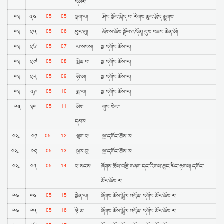
དམར།
05
05
༠༣
༢༤
ལྷག་པ།
ཤིང་སློང་སྐེད་པ། རིགས་ཆུང་རྩོད་རྒྱུགས།
05
06
༠༣
༢༥
ཕུར་བུ།
ཞོགས་ཆོས་སྒྲོལ་འདོན། དུས་བཟང་ཆེན་མོ།
05
07
༠༣
༢༦
པ་སངས།
སྔ་དགོང་ཆོས་ར།
05
08
༠༣
༢༧
སྤེན་པ།
སྔ་དགོང་ཆོས་ར།
05
09
༠༣
༢༨
ཉི་མ།
སྔ་དགོང་ཆོས་ར།
05
10
༠༣
༢༩
ཟླ་བ།
སྔ་དགོང་ཆོས་ར།
05
11
༠༣
༣༠
མིག་
གུང་སེང་།
དམར།
05
12
༠༤
༠༡
ལྷག་པ།
སྔ་དགོང་ཆོས་ར།
05
13
༠༤
༠༢
ཕུར་བུ།
སྔ་དགོང་ཆོས་ར།
05
14
༠༤
༠༣
པ་སངས།
ཞོགས་ཆོས་བརྩི་གཞག་དང་རིགས་ཆུང་མིང་རྟགས། དགོང་
མོར་ཆོས་ར།
05
15
༠༤
༠༤
སྤེན་པ།
ཞོགས་ཆོས་སྒྲོལ་འདོན། དགོང་མོར་ཆོས་ར།
05
16
༠༤
༠༥
ཉི་མ།
ཞོགས་ཆོས་སྒྲོལ་འདོན། དགོང་མོར་ཆོས་ར།