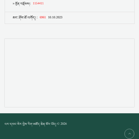
པར་དབང་སེར་བྱེས་རིག་མཛོད་ཆེན་མོར་ཡོད། © 2026