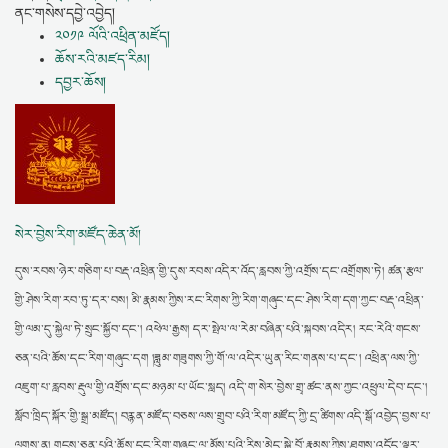
ནང་གསེས་དབྱེ་འབྱེད།
༢༠༡༩ ལོའི་འཕྲིན་མཛོད།
ཆོས་རའི་མཛད་རིམ།
དབྱར་ཆོས།
སེར་བྱེས་རིག་མཛོད་ཆེན་མོ།
དུས་རབས་ཉེར་གཅིག་པ་བརྡ་འཕྲིན་གྱི་དུས་རབས་འདིར་འོད་རླབས་ཀྱི་འགྲོས་དང་འགྲོགས་ཏེ། ཚན་རྩལ་
གྱི་ཤེས་རིག་རབ་ཏུ་དར་བས། མི་རྣམས་ཀྱིས་རང་རིགས་ཀྱི་རིག་གཞུང་དང་ཤེས་རིག་དག་ཀྱང་བརྡ་འཕྲིན་
གྱི་ལམ་དུ་སྐྱེལ་ཏེ་སྲུང་སྐྱོབ་དང་། འཕེལ་རྒྱས། དར་སྤེལ་ལ་རེམ་བཞིན་པའི་སྐབས་འདིར། རང་རེའི་གངས་
ཅན་པའི་ཆོས་དང་རིག་གཞུང་དག །ཟླུམ་གཟུགས་ཀྱི་གོ་ལ་འདིར་ཡུན་རིང་གནས་པ་དང་། འཕྲིན་ལས་ཀྱི་
འཇུག་པ་རླབས་རྡུལ་གྱི་འགྲོས་དང་མཉམ་པ་ཡོང་སླད། འདི་ག་སེར་བྱེས་གྲྭ་ཚང་ནས་ཀྱང་འཕྲུལ་དེབ་དང་།
སློབ་ཁྲིད་སྐོར་གྱི་སྒྲ་མཛོད། བརྙན་མཛོད་བཅས་ལས་གྲུབ་པའི་རིག་མཛོད་ཀྱི་དྲ་ཚིགས་འདི་སྒོ་འབྱེད་བྱས་པ་
ལགས་ན། གངས་ཅན་པའི་ཆོས་དང་རིག་གཞུང་ལ་མོས་པའི་རིས་མེད་སྐྱེ་བོ་རྣམས་ཀྱིས་ཐུགས་འདོད་ལྟར་