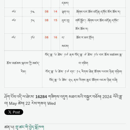
དམར།
08
14
༠༦
༡༤
ལྷག་པ།
ཞོགས་པར་ཆོས་འདོན། དགོང་མོར་ཆོས་ར།
08
15
༠༦
༡༥
ཕུར་བུ།
གསོ་སྦྱོང་། ཞོགས་པར་ཆོས་འདོན། དགོང་
མོར་ཆོས་ར།
08
16
༠༦
༡༦
པ་
ཆོས་ར་མར་གྲོལ།
སངས།
བོད་ཟླ་ ༦ ཚེས་ ༡༧ ནས་བོད་ཟླ་ ༧ ཚེས་ ༡༦ བར་ཆོས་མཚམས་ཟླ་
ཆོས་མཚམས་སྐབས་ཀྱི་མཛད་
བ་གཅིག
རིམ།
བོད་ཟླ་ ༦ ཚེས་ ༡༧ དང་ ༡༨ རིགས་ཆེན་ཚོགས་ལངས་ཉིན་གཉིས།
བོད་ཟླ་ ༦ ཚེས་ ༢༥ ནས་རིགས་ཆུང་ཚོགས་ལངས་ཉིན་བཞི།
ཤོག་ངོས་འདི་ལ་ཐེངས་
16284
གཟིགས་འདུག
མཐའ་མའི་བསྐྱར་བཅོས།
2024 ལོའི་ཟླ་
བ། May ཚེས། 22 རེས་གཟའ། Wed
ཚན་པ།
གྲྭ་ཚང་གི་བྱེད་སྒོ་ཁག