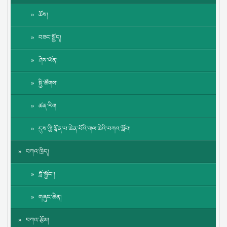
ཆོས།
བཟང་སྤྱོད།
ཤེས་ཡོན།
སྤྱི་ཚོགས།
ཚན་རིག
དུས་ཀྱི་སྟོན་པ་ཆེན་པོའི་གལ་ཆེའི་བཀའ་སློབ།
བཀའ་ཁྲིད།
བློ་སྦྱོང་།
གཞུང་ཆེན།
བཀའ་རྩོམ།