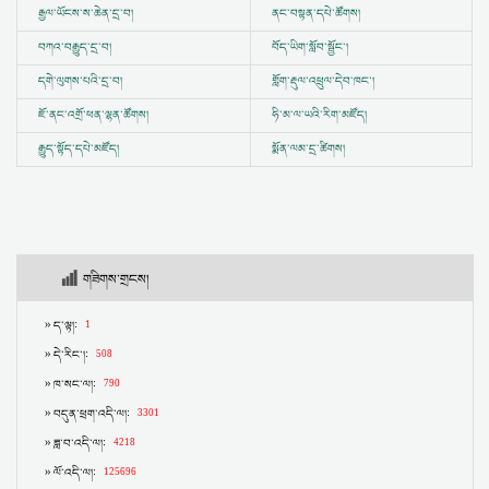
རྒྱལ་ཡོངས་ས་ཆེན་དྲ་བ།
ནང་བསྟན་དཔེ་ཚོགས།
བཀའ་བརྒྱུད་དྲ་བ།
བོད་ཡིག་སློབ་སྦྱོང་།
དགེ་ལུགས་པའི་དྲ་བ།
གློག་རྡུལ་འཕྲུལ་དེབ་ཁང་།
ཇོ་ནང་འགྲོ་ཕན་ལྷན་ཚོགས།
ཧི་མ་ལ་ཡའི་རིག་མཛོད།
རྒྱུད་སྟོད་དཔེ་མཛོད།
སྨོན་ལམ་དྲ་ཚིགས།