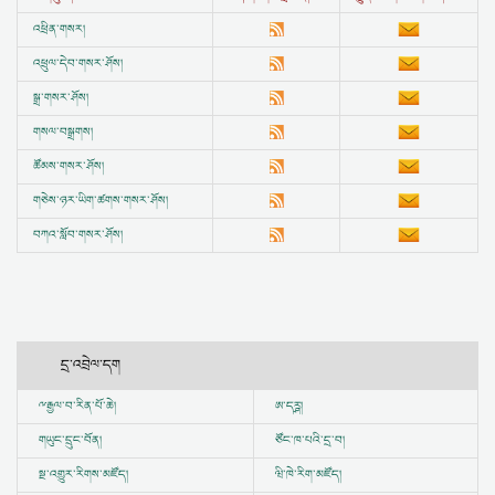
འཕྲིན་གསར།
འཕྲུལ་དེབ་གསར་ཤོས།
སྒྲ་གསར་ཤོས།
གསལ་བསྒྲགས།
ཚོམས་གསར་ཤོས།
གཅེས་ཉར་ཡིག་ཚགས་གསར་ཤོས།
བཀའ་སློབ་གསར་ཤོས།
དྲ་འབྲེལ་དག
ྋ
རྒྱལ་བ་རིན་པོ་ཆེ།
ཨ་དཪྴ།
གཡུང་དྲུང་བོན།
ཙོང་ཁ་པའི་དྲ་བ།
སྔ་འགྱུར་རིགས་མཛོད།
ཝི་ཁེ་རིག་མཛོད།