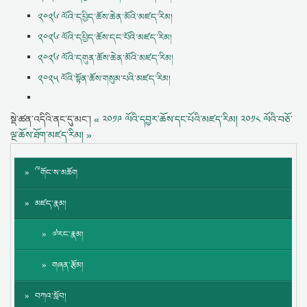
༢༠༢༦ ལོའི་དཔྱིད་ཆོས་ཆེན་མོའི་མཛད་རིམ།
༢༠༢༦ ལོའི་དཔྱིད་ཆོས་དང་པོའི་མཛད་རིམ།
༢༠༢༦ ལོའི་དགུན་ཆོས་ཆེན་མོའི་མཛད་རིམ།
༢༠༢༥ ལོའི་སྟོན་ཆོས་གསུམ་པའི་མཛད་རིམ།
སྡེ་ཚན་འདིའི་ནང་དུ་མང་།
« ༢༠༡༩ ལོའི་དབྱར་ཆོས་དང་པོའི་མཛད་རིམ།
༢༠༡༨ ལོའི་བཅོ་
ལྔ་ཆོས་ཐོག་མཛད་རིམ། »
༸གོང་ས་མཆོག
མཛད་རྣམ།
༧རང་རྣམ།
གཞན་རྩོམ།
བཀའ་སློབ།