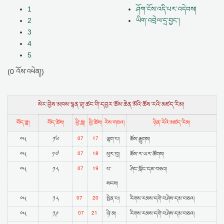
1
ཤོག་ངོས་འདི་པར་འདེབས།
2
ཡིག་འབྲེལ་དྲ་བྱང་།
3
4
5
(0 འོས་འཕེན།)
སེར་བྱེས་མཁས་སྙན་གྲྭ་ཚང་གི་དབྱར་ཆོས་ཆེན་མོའི་ཆོས་རའི་མཛད་རིམ།
བོད་ཟླ།
བོད་ཚེས།
ཕྱི་ཟླ།
ཕྱི་ཚེས།
རེས་གཟའ།
ཉིན་རེའི་མཛད་རིམ།
07
17
༠༥
༡༦
ལྷག་པ།
ཆོས་རྒྱུགས།
07
18
༠༥
༡༧
ཕུར་བུ།
ཆོས་ར་ཡར་ཚོགས།
07
19
༠༥
༡༨
པ་
ཤིང་སློང་དམ་བཅའ།
སངས།
07
20
༠༥
༡༨
སྤེན་པ།
རིགས་རམས་དགེ་བཤེས་དམ་བཅའ།
07
21
༠༥
༡༩
ཉི་མ།
རིགས་རམས་དགེ་བཤེས་དམ་བཅའ།