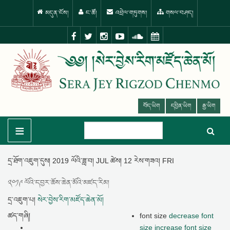
མདུན་ངོས།
ང་ཚོ།
འབྲེལ་གཏུགས།
གསལ་བཤད།
བོད་ཡིག
དབྱིན་ཡིག
རྒྱ་ཡིག
≡
དྲ་ཐོག་འཇུག་དུས།
2019 ལོའི་ཟླ་བ། JUL ཚེས། 12 རེས་གཟའ། FRI
༢༠༡༩ ལོའི་དབྱར་ཆོས་ཆེན་མོའི་མཛད་རིམ།
དྲ་འཇུག་པ།
སེར་བྱེས་རིག་མཛོད་ཆེན་མོ།
ཚད་གཞི།
font size
decrease font
size
increase font size