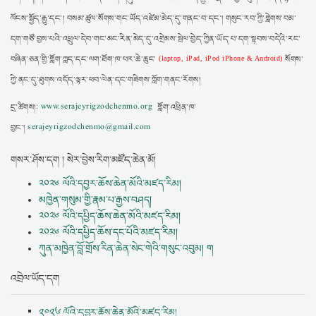
ལོངས་སྤྱོད་རྒྱུ་དང་། བསམ་ཚུལ་སོགས་གང་ཡོད་འཛེམ་མེད་དུ་གནང་བ་དང་། གསུང་རབ་ཀྱི་གླེགས་བམ་
དག་གཙོ་བྱས་པའི་འཕྲུལ་དེབ་གང་མང་རིན་མེད་དུ་འགྲེམས་སྤེལ་བྱེད་ཀྱིན་ཡོད་པ་དག་སྟབས་བདེའི་རང་
བཞིན་ཅན་གྱི་གློག་ཀླད་དང་ལག་ཐོག་ཁ་པར་ཆེ་ཆུང་
སོགས་
(laptop, iPad, iPod iPhone & Android)
ཀྱི་ནང་དུ་ཐུགས་འདོད་ལྟར་ཕབ་ལེན་དང་གཟིགས་ཀློག་གནང་རོགས།
དྲ་ཚིགས།:
www.serajeyrigzodchenmo.org
གློག་འཕྲིན་ཁ་
བྱང་།
serajeyrigzodchenmo@gmail.com
གསར་ཤོས་དག ། སེར་བྱེས་རིག་མཛོད་ཆེན་མོ།
༢༠༢༦ ལོའི་དབྱར་ཆོས་ཆེན་མོའི་མཛད་རིམ།
མཁྱེན་གསུམ་གྱི་རྣམ་པ་རྒྱས་བཤད།
༢༠༢༦ ལོའི་དཔྱིད་ཆོས་ཆེན་མོའི་མཛད་རིམ།
༢༠༢༦ ལོའི་དཔྱིད་ཆོས་དང་པོའི་མཛད་རིམ།
ཀུན་མཁྱེན་བློ་གྲོས་རིན་ཆེན་སེང་གེའི་གསུང་འབུམ། ག
འབྲེལ་ཡོད་དག
༢༠༢༦ ལོའི་དབྱར་ཆོས་ཆེན་མོའི་མཛད་རིམ།