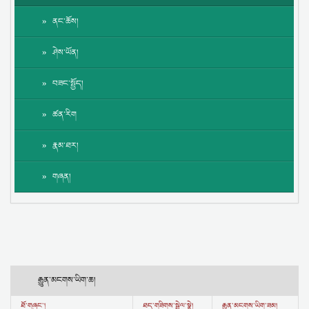
ནང་ཆོས།
ཤེས་ཡོན།
བཟང་སྤྱོད།
ཚན་རིག
རྣམ་ཐར།
གཞན།
རྒྱུན་མངགས་ཡིག་ཆ།
ཐོ་གཞུང་།
ཐད་གཟིགས་སྦྲེལ་སྣེ།
རྒྱུན་མངགས་ཡིག་ཟམ།