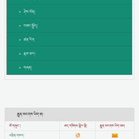
ཤེས་ཡོན།
བཟང་སྤྱོད།
ཚན་རིག
རྣམ་ཐར།
གཞན།
རྒྱུན་མངགས་ཡིག་ཆ།
ཐོ་གཞུང་།
ཐད་གཟིགས་སྦྲེལ་སྣེ།
རྒྱུན་མངགས་ཡིག་ཟམ།
འཕྲིན་གསར།