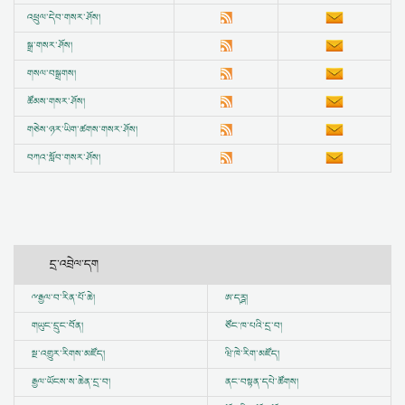
འཕྲུལ་དེབ་གསར་ཤོས།
སྒྲ་གསར་ཤོས།
གསལ་བསྒྲགས།
ཚོམས་གསར་ཤོས།
གཅེས་ཉར་ཡིག་ཚགས་གསར་ཤོས།
བཀའ་སློབ་གསར་ཤོས།
དྲ་འབྲེལ་དག
ྋ
རྒྱལ་བ་རིན་པོ་ཆེ།
ཨ་དཪྴ།
གཡུང་དྲུང་བོན།
ཙོང་ཁ་པའི་དྲ་བ།
སྔ་འགྱུར་རིགས་མཛོད།
ཝི་ཁེ་རིག་མཛོད།
རྒྱལ་ཡོངས་ས་ཆེན་དྲ་བ།
ནང་བསྟན་དཔེ་ཚོགས།