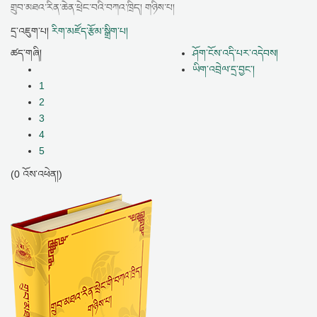
གྲུབ་མཐའ་རིན་ཆེན་ཕྲེང་བའི་བཀའ་ཁྲིད། གཉིས་པ།
དྲ་འཇུག་པ།
རིག་མཛོད་རྩོམ་སྒྲིག་པ།
ཚད་གཞི།
ཤོག་ངོས་འདི་པར་འདེབས།
ཡིག་འབྲེལ་དྲ་བྱང་།
1
2
3
4
5
(0 འོས་འཕེན།)