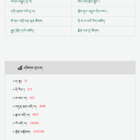
བཀའ་བརྒྱུད་དྲ་བ།
བོད་ཡིག་སློབ་སྦྱོང་།
དགེ་ལུགས་པའི་དྲ་བ།
གློག་རྡུལ་འཕྲུལ་དེབ་ཁང་།
ཇོ་ནང་འགྲོ་ཕན་ལྷན་ཚོགས།
ཧི་མ་ལ་ཡའི་རིག་མཛོད།
རྒྱུད་སྟོད་དཔེ་མཛོད།
སྨོན་ལམ་དྲ་ཚིགས།