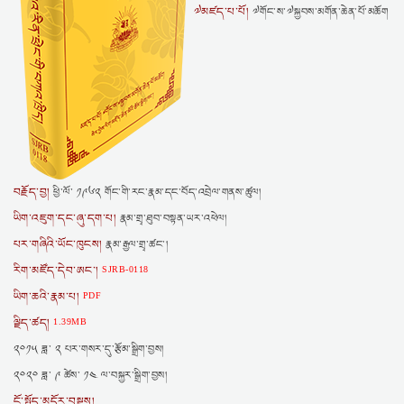
༧མཛད་པ་པོ།
༧གོང་ས་༧སྐྱབས་མགོན་ཆེན་པོ་མཆོག
བརྗོད་བྱ།
ཕྱི་ལོ་ ༡༩༦༢ གོང་གི་རང་རྣམ་དང་བོད་འབྲེལ་གནས་ཚུལ།
ཡིག་འཇུག་དང་ཞུ་དག་པ།
རྣམ་གྲྭ་ཐུབ་བསྟན་ཡར་འཕེལ།
པར་གཞིའི་ཡོང་ཁུངས།
རྣམ་རྒྱལ་གྲྭ་ཚང་།
རིག་མཛོད་དེབ་ཨང་།
SJRB-0118
ཡིག་ཆའི་རྣམ་པ།
PDF
ལྗིད་ཚད།
1.39MB
༢༠༡༥ ཟླ་ ༢ པར་གསར་དུ་རྩོམ་སྒྲིག་བྱས།
༢༠༢༠ ཟླ་ ༩ ཚེས་ ༡༤ ལ་བསྐྱར་སྒྲིག་བྱས།
ངོ་སྤྲོད་མདོར་བསྡུས།