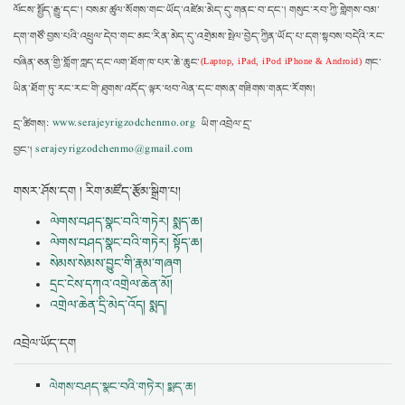
ལོངས་སྤྱོད་རྒྱུ་དང་། བསམ་ཚུལ་སོགས་གང་ཡོད་འཛེམ་མེད་དུ་གནང་བ་དང་། གསུང་རབ་ཀྱི་གླེགས་བམ་
དག་གཙོ་བྱས་པའི་འཕྲུལ་དེབ་གང་མང་རིན་མེད་དུ་འགྲེམས་སྤེལ་བྱེད་ཀྱིན་ཡོད་པ་དག་སྟབས་བདེའི་རང་
བཞིན་ཅན་གྱི་གློག་ཀླད་དང་ལག་ཐོག་ཁ་པར་ཆེ་ཆུང་
གང་
(Laptop, iPad, iPod iPhone & Android)
ཡིན་ཐོག་ཏུ་རང་རང་གི་ཐུགས་འདོད་ལྟར་ཕབ་ལེན་དང་གསན་གཟིགས་གནང་རོགས།
དྲ་ཚིགས།:
www.serajeyrigzodchenmo.org
ཡིག་འབྲེལ་དྲ་
བྱང་།
serajeyrigzodchenmo@gmail.com
གསར་ཤོས་དག ། རིག་མཛོད་རྩོམ་སྒྲིག་པ།
ལེགས་བཤད་སྣང་བའི་གཏེར། སྨད་ཆ།
ལེགས་བཤད་སྣང་བའི་གཏེར། སྟོད་ཆ།
སེམས་སེམས་བྱུང་གི་རྣམ་གཞག
དྲང་ངེས་དཀའ་འགྲེལ་ཆེན་མོ།
འགྲེལ་ཆེན་དྲི་མེད་འོད། སྨད།
འབྲེལ་ཡོད་དག
ལེགས་བཤད་སྣང་བའི་གཏེར། སྨད་ཆ།