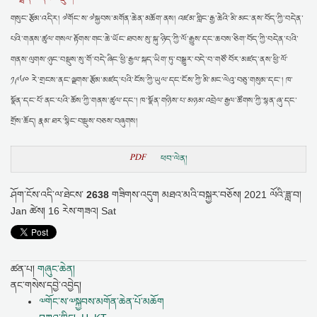
གསུང་རྩོམ་འདིར། ༧གོང་ས་༧སྐྱབས་མགོན་ཆེན་མཆོག་ནས། འཛམ་གླིང་རྒྱ་ཆེའི་མི་མང་ནས་བོད་ཀྱི་བདེན་
པའི་གནས་ཚུལ་གསལ་རྟོགས་གང་ཆེ་ཡོང་ཐབས་སུ་སྐུ་ཉིད་ཀྱི་ལོ་རྒྱུས་དང་ཆབས་ཅིག་བོད་ཀྱི་བདེན་པའི་
གནས་ལུགས་ཉུང་བསྡུས་སུ་གོ་བདེ་ཞིང་ཕྱི་རྒྱལ་སྐད་ཡིག་ཏུ་བསྒྱུར་བདེ་བ་གཙོ་བོར་མཛད་ནས་ཕྱི་ལོ་
༡༩༦༠ རེ་གྲངས་ནང་ལྗགས་རྩོམ་མཛད་པའི་ངོས་ཀྱི་ཡུལ་དང་ངོས་ཀྱི་མི་མང་ལེའུ་བཅུ་གསུམ་དང་། ཁ་
སྣོན་དང་པོ་ནང་པའི་ཆོས་ཀྱི་གནས་ཚུལ་དང་། ཁ་སྣོན་གཉིས་པ་མཉམ་འབྲེལ་རྒྱལ་ཚོགས་ཀྱི་སྙན་ཞུ་དང་
གྲོས་ཆོད། རྣམ་ཐར་སྙིང་བསྡུས་བཅས་བཞུགས།
PDF
ཕབ་ལེན།
ཤོག་ངོས་འདི་ལ་ཐེངས་
2638
གཟིགས་འདུག
མཐའ་མའི་བསྐྱར་བཅོས།
2021 ལོའི་ཟླ་བ།
Jan ཚེས། 16 རེས་གཟའ། Sat
ཚན་པ།
གཞུང་ཆེན།
ནང་གསེས་དབྱེ་འབྱེད།
༧གོང་ས་༧སྐྱབས་མགོན་ཆེན་པོ་མཆོག