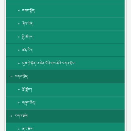
བཟང་སྤྱོད།
ཤེས་ཡོན།
སྤྱི་ཚོགས།
ཚན་རིག
དུས་ཀྱི་སྟོན་པ་ཆེན་པོའི་གལ་ཆེའི་བཀའ་སློབ།
བཀའ་ཁྲིད།
བློ་སྦྱོང་།
གཞུང་ཆེན།
བཀའ་རྩོམ།
ནང་ཆོས།