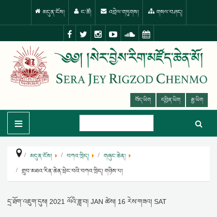
མདུན་ངོས།
ང་ཚོ།
འབྲེལ་གཏུགས།
གསལ་བཤད།
བོད་ཡིག
དབྱིན་ཡིག
རྒྱ་ཡིག
≡
མདུན་ངོས།
བཀའ་ཁྲིད།
གཞུང་ཆེན།
གྲུབ་མཐའ་རིན་ཆེན་ཕྲེང་བའི་བཀའ་ཁྲིད། གཉིས་པ།
དྲ་ཐོག་འཇུག་དུས།
2021 ལོའི་ཟླ་བ། JAN ཚེས། 16 རེས་གཟའ། SAT