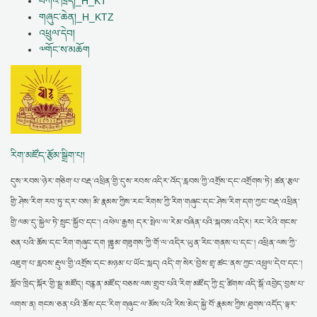
བཀའ་ཁྲིད།_H_KT
གཞུང་ཆེན།_H_KTZ
འཕྲུལ་དེབ།
༧གོང་ས་མཆོག
རིག་མཛོད་རྩོམ་སྒྲིག་པ།
དུས་རབས་ཉེར་གཅིག་པ་བརྡ་འཕྲིན་གྱི་དུས་རབས་འདིར་འོད་རླབས་ཀྱི་འགྲོས་དང་འགྲོགས་ཏེ། ཚན་རྩལ་
གྱི་ཤེས་རིག་རབ་ཏུ་དར་བས། མི་རྣམས་ཀྱིས་རང་རིགས་ཀྱི་རིག་གཞུང་དང་ཤེས་རིག་དག་ཀྱང་བརྡ་འཕྲིན་
གྱི་ལམ་དུ་སྐྱེལ་ཏེ་སྲུང་སྐྱོབ་དང་། འཕེལ་རྒྱས། དར་སྤེལ་ལ་རེམ་བཞིན་པའི་སྐབས་འདིར། རང་རེའི་གངས་
ཅན་པའི་ཆོས་དང་རིག་གཞུང་དག །ཟླུམ་གཟུགས་ཀྱི་གོ་ལ་འདིར་ཡུན་རིང་གནས་པ་དང་། འཕྲིན་ལས་ཀྱི་
འཇུག་པ་རླབས་རྡུལ་གྱི་འགྲོས་དང་མཉམ་པ་ཡོང་སླད། འདི་ག་སེར་བྱེས་གྲྭ་ཚང་ནས་ཀྱང་འཕྲུལ་དེབ་དང་།
སློབ་ཁྲིད་སྐོར་གྱི་སྒྲ་མཛོད། བརྙན་མཛོད་བཅས་ལས་གྲུབ་པའི་རིག་མཛོད་ཀྱི་དྲ་ཚིགས་འདི་སྒོ་འབྱེད་བྱས་པ་
ལགས་ན། གངས་ཅན་པའི་ཆོས་དང་རིག་གཞུང་ལ་མོས་པའི་རིས་མེད་སྐྱེ་བོ་རྣམས་ཀྱིས་ཐུགས་འདོད་ལྟར་