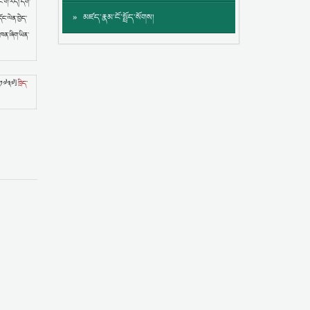
་གི་རེད། དགེ་
མཛད་རྣམ་ངོ་སྤྲོད་སོགས།
ང་ལེན་བྱེད་
མཁན་ཞིག་ཡིན་
༣-༡༧༣༧]
ཁྲིད་