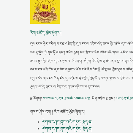
རིག་མཛོད་རྩོམ་སྒྲིག་པ།
དུས་རབས་ཉེར་གཅིག་པ་བརྡ་འཕྲིན་གྱི་དུས་རབས་འདིར་འོད་རླབས་ཀྱི་འགྲོས་དང་འགྲོག
ལམ་དུ་སྐྱེལ་ཏེ་སྲུང་སྐྱོབ་དང་། འཕེལ་རྒྱས། དར་སྤེལ་ལ་རེམ་བཞིན་པའི་སྐབས་འདི
རླབས་རྡུལ་གྱི་འགྲོས་དང་མཉམ་པ་ཡོང་སླད། འདི་ག་སེར་བྱེས་གྲྭ་ཚང་ནས་ཀྱང་འཕྲུལ་དེབ
གངས་ཅན་པའི་ཆོས་དང་རིག་གཞུང་ལ་མོས་པའི་རིས་མེད་སྐྱེ་བོ་རྣམས་ཀྱིས་ཐུགས་འདོད
འཕྲུལ་དེབ་གང་མང་རིན་མེད་དུ་འགྲེམས་སྤེལ་བྱེད་ཀྱིན་ཡོད་པ་དག་སྟབས་བདེའི་རང་བ
ཐུགས་འདོད་ལྟར་ཕབ་ལེན་དང་གསན་གཟིགས་གནང་རོགས།
དྲ་ཚིགས།:
www.serajeyrigzodchenmo.org
ཡིག་འབྲེལ་དྲ་བྱང་།
serajeyri
གསར་ཤོས་དག ། རིག་མཛོད་རྩོམ་སྒྲིག་པ།
ལེགས་བཤད་སྣང་བའི་གཏེར། སྨད་ཆ།
ལེགས་བཤད་སྣང་བའི་གཏེར། སྟོད་ཆ།