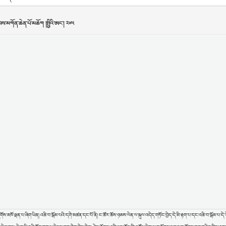
ས་མཁོ་ལྡན་པ་ཞིག་ཡིན། འཆི་བ་སྒོམ་པའི་དགེ་མཚན་དང་པོ་ནི། ང་ཚོར་ཆོས་ཉམས་ལེན་ལ་སྐུལ་འདེད་གཏོང་བྱེད་དེ་མི་རྟག་པ་དང་འཆི་བ་སྒོམ་པ་དེ་ར