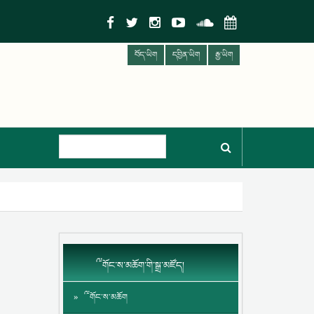
བོད་ཡིག
དབྱིན་ཡིག
རྒྱ་ཡིག
༸གོང་ས་མཆོག་གི་སྒྲ་མཛོད།
༸གོང་ས་མཆོག