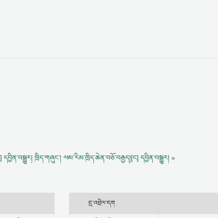
 དབྱིན་བསྒྱུར།
ཁྲིད་གཞུང་། ལམ་རིམ་ཁྲིད་ཆེན་བཅོ་བརྒྱད།[ང] དབྱིན་བསྒྱུར། »
དྲ་འབྲེལ་དག