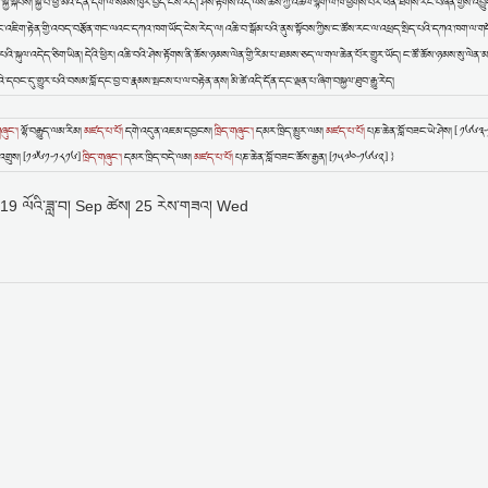
ལ་སྐྱེ་སྐབས། སྐྱེ་བ་ཕྱི་མའི་དོན་དག་ལ་སེམས་ཁུར་བྱེད་ངེས་རེད། ཤེས་རྟོགས་འདི་ལས་ཆོས་ཀྱི་འཚོལ་སྙེག་ལ་ཁ་ཕྱོགས་པར་ཕན་ཐོགས་རང་བཞིན་གྱིས་འབྱུང
ོས་དང་འཇིག་རྟེན་གྱི་འབད་བརྩོན་གང་ལའང་དཀའ་ཁག་ཡོད་ངེས་རེད་ལ། འཆི་བ་སྒོམ་པའི་ནུས་སྟོབས་ཀྱིས་ང་ཚོས་རང་ལ་འཕྲད་སྲིད་པའི་དཀའ་ཁག་ལ་གདོ
འི་སྐུལ་འདེད་ཅིག་ཡིན། དེའི་ཕྱིར། འཆི་བའི་ཤེས་རྟོགས་ནི་ཆོས་ཉམས་ལེན་གྱི་རིམ་པ་ཐམས་ཅད་ལ་གལ་ཆེན་པོར་གྱུར་ཡོད། ང་ཚོ་ཆོས་ཉམས་སུ་ལེན་
འི་དབང་དུ་གྱུར་པའི་བསམ་བློ་དང་བྱ་བ་རྣམས་སྤངས་པ་ལ་བརྟེན་ནས། མི་ཚེ་འདི་དོན་དང་ལྡན་པ་ཞིག་བསྐྱལ་ཐུབ་རྒྱུ་རེད།
གཞུང་།
ལྷོ་བརྒྱུད་ལམ་རིམ།
མཛད་པ་པོ།
དགེ་འདུན་འཇམ་དབྱངས།
ཁྲིད་གཞུང་།
དམར་ཁྲིད་མྱུར་ལམ།
མཛད་པ་པོ།
པཎ་ཆེན་བློ་བཟང་ཡེ་ཤེས། [ ༡༦༦
ོན་འགྲུས། [༡༧༦༡-༡༨༡༦]
ཁྲིད་གཞུང་།
དམར་ཁྲིད་བདེ་ལམ།
མཛད་པ་པོ།
པཎ་ཆེན་བློ་བཟང་ཆོས་རྒྱན། [༡༥༧༠-༡༦༦༢] }
19 ལོའི་ཟླ་བ། Sep ཚེས། 25 རེས་གཟའ། Wed