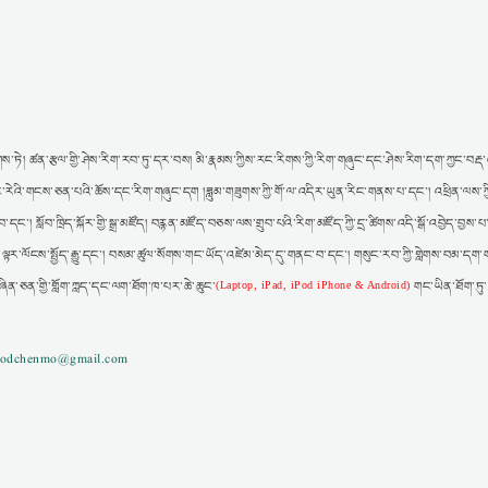
ས་ཏེ། ཚན་རྩལ་གྱི་ཤེས་རིག་རབ་ཏུ་དར་བས། མི་རྣམས་ཀྱིས་རང་རིགས་ཀྱི་རིག་གཞུང་དང་ཤེས་རིག་དག་ཀྱང་བརྡ་འཕ
ར། རང་རེའི་གངས་ཅན་པའི་ཆོས་དང་རིག་གཞུང་དག །ཟླུམ་གཟུགས་ཀྱི་གོ་ལ་འདིར་ཡུན་རིང་གནས་པ་དང་། འཕྲིན་ལས་ཀ
་དང་། སློབ་ཁྲིད་སྐོར་གྱི་སྒྲ་མཛོད། བརྙན་མཛོད་བཅས་ལས་གྲུབ་པའི་རིག་མཛོད་ཀྱི་དྲ་ཚིགས་འདི་སྒོ་འབྱེད་བྱས
་ལྟར་ལོངས་སྤྱོད་རྒྱུ་དང་། བསམ་ཚུལ་སོགས་གང་ཡོད་འཛེམ་མེད་དུ་གནང་བ་དང་། གསུང་རབ་ཀྱི་གླེགས་བམ་དག་ག
ཞིན་ཅན་གྱི་གློག་ཀླད་དང་ལག་ཐོག་ཁ་པར་ཆེ་ཆུང་
གང་ཡིན་ཐོག་ཏུ
(Laptop, iPad, iPod iPhone & Android)
gzodchenmo@gmail.com