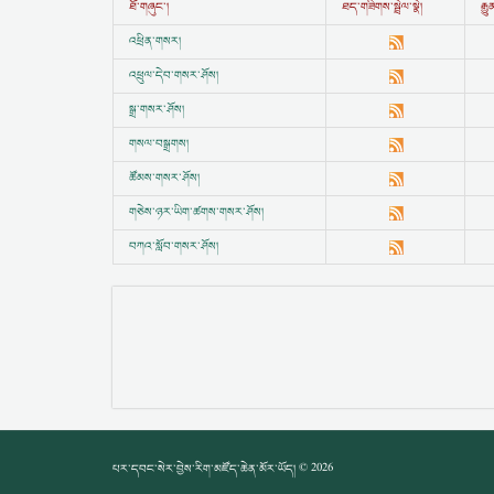
ཐོ་གཞུང་།
ཐད་གཟིགས་སྦྲེལ་སྣེ།
རྒ
འཕྲིན་གསར།
འཕྲུལ་དེབ་གསར་ཤོས།
སྒྲ་གསར་ཤོས།
གསལ་བསྒྲགས།
ཚོམས་གསར་ཤོས།
གཅེས་ཉར་ཡིག་ཚགས་གསར་ཤོས།
བཀའ་སློབ་གསར་ཤོས།
པར་དབང་སེར་བྱེས་རིག་མཛོད་ཆེན་མོར་ཡོད། © 2026