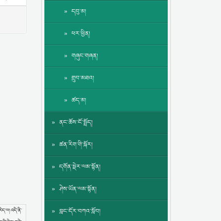
དབུ་མ།
ཕར་ཕྱིན།
གཞུང་གཞན།
གྲུབ་མཐའ།
ཚད་མ།
ནང་ཆོས་ངོ་སྤྲོད།
ཚན་རིག་གི་སྐོར།
དགོན་སྡེར་ལམ་སྟོན།
ཤེས་ཡོན་ལམ་སྟོན།
ེད་ལ། འདི་ནི་
བླང་དོར་བཀའ་སློབ།