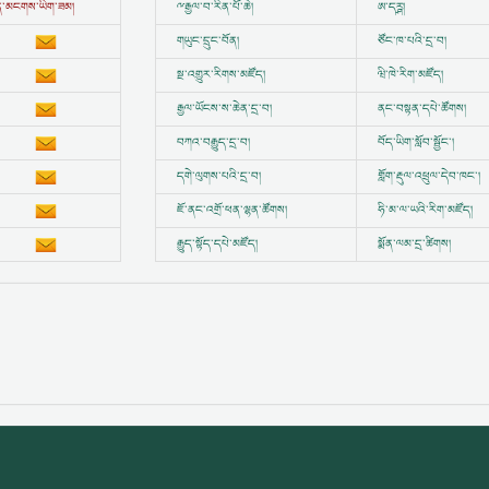
ྱུན་མངགས་ཡིག་ཟམ།
ྋ
རྒྱལ་བ་རིན་པོ་ཆེ།
ཨ་དཪྴ།
གཡུང་དྲུང་བོན།
ཙོང་ཁ་པའི་དྲ་བ།
སྔ་འགྱུར་རིགས་མཛོད།
ཝི་ཁེ་རིག་མཛོད།
རྒྱལ་ཡོངས་ས་ཆེན་དྲ་བ།
ནང་བསྟན་དཔེ་ཚོགས།
བཀའ་བརྒྱུད་དྲ་བ།
བོད་ཡིག་སློབ་སྦྱོང་།
དགེ་ལུགས་པའི་དྲ་བ།
གློག་རྡུལ་འཕྲུལ་དེབ་ཁང་།
ཇོ་ནང་འགྲོ་ཕན་ལྷན་ཚོགས།
ཧི་མ་ལ་ཡའི་རིག་མཛོད།
རྒྱུད་སྟོད་དཔེ་མཛོད།
སྨོན་ལམ་དྲ་ཚིགས།