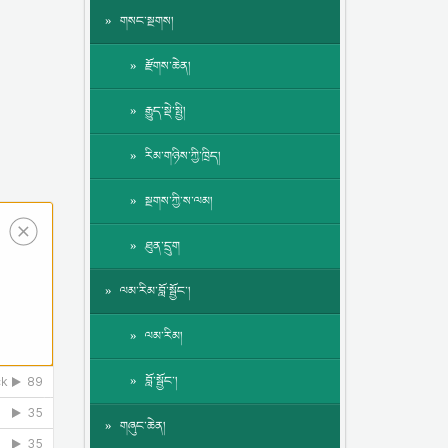
གསང་སྔགས།
རྫོགས་ཆེན།
རྒྱུད་སྡེ་སྤྱི།
རིམ་གཉིས་ཀྱི་ཁྲིད།
སྔགས་ཀྱི་ས་ལམ།
ཐུན་དྲུག
ལམ་རིམ་བློ་སྦྱོང་།
ལམ་རིམ།
བློ་སྦྱོང་།
གཞུང་ཆེན།