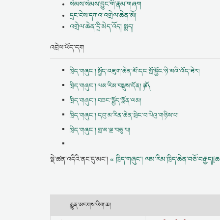
སེམས་སེམས་བྱུང་གི་རྣམ་གཞག
དྲང་ངེས་དཀའ་འགྲེལ་ཆེན་མོ།
འགྲེལ་ཆེན་དྲི་མེད་འོད། སྨད།
འབྲེལ་ཡོད་དག
ཁྲིད་གཞུང་། སྤྱོད་འཇུག་ཆེན་མོ་དང་བློ་སྦྱོང་ཉི་མའི་འོད་ཟེར།
ཁྲིད་གཞུང་། ལམ་རིམ་བསྡུས་དོན། ༼ཆ༽
ཁྲིད་གཞུང་། བཟང་སྤྱོད་སྨོན་ལམ།
ཁྲིད་གཞུང་། དབུ་མ་རིན་ཆེན་ཕྲེང་བ་ལེའུ་གཉིས་པ།
ཁྲིད་གཞུང་། བླ་མ་ལྔ་བཅུ་པ།
སྡེ་ཚན་འདིའི་ནང་དུ་མང་།
« ཁྲིད་གཞུང་། ལམ་རིམ་ཁྲིད་ཆེན་བཅོ་བརྒྱད།[ཆ]
རྒྱུན་མངགས་ཡིག་ཆ།