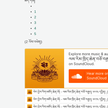
ཚད་གཞི།
1
2
3
4
5
(2 འོས་འཕེན།)