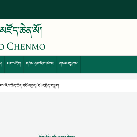
ས།
པར་མཛོད།
གཅེས་ཉར་ཡིག་ཚགས།
གསལ་བསྒྲགས།
ལམ་རིམ་ཁྲིད་ཆེན་བཅོ་བརྒྱད།[ཅ] དབྱིན་བསྒྱུར།