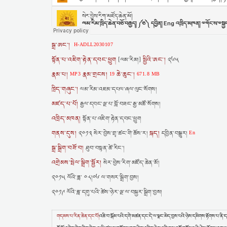
སྒྲ་ཨང་།
H-ADLL2030107
སྟོན་པ་འཇིག་རྟེན་དབང་ཕྱུག
སྤྱིའི་ཨང་།
[ལམ་རིམ།]
༢༦༥
རྣམ་པ།
རྣམ་གྲངས།
ཆེ་ཆུང་།
MP3
19
671.8 MB
ཁྲིད་གཞུང་།
ལམ་རིམ་འཇམ་དཔལ་ཞལ་ལུང་སོགས།
མཛད་པ་པོ།
རྒྱལ་དབང་ལྔ་པ་བློ་བཟང་རྒྱ་མཚོ་སོགས།
འཁྲིད་མཁན།
སྟོན་པ་འཇིག་རྟེན་དབང་ཕྱུག
གནས་དུས།
སྐད།
༢༠༡༣ སེར་བྱེས་གྲྭ་ཚང་གི་ཆོས་ར།
དབྱིན་བསྒྱུར།
En
སྒྲ་སྒྲིག་བཟོ་བ།
ཐུབ་བསྟན་ཚེ་རིང་།
འགྲེམས་སྤེལ་སྒྲིག་སྦྱོར།
སེར་བྱེས་རིག་མཛོད་ཆེན་མོ།
༢༠༡༥ ལོའི་ཟླ་ ༠༨།༠༦ ལ་གསར་སྒྲིག་བྱས།
༢༠༡༩ ལོའི་ཟླ་དགུ་པའི་ཚེས་ཉེར་ལྔ་ལ་བསྐྱར་སྒྲིག་བྱས།
གདམས་པ་རིན་ཆེན་དང་པོ།
འཆི་བ་སྒོམ་པའི་དགེ་མཚན་དང་དེ་ལ་སྣང་མེད་བྱས་པའི་ཉེས་དམིགས་རྟོགས་པ་ནི་དགོ