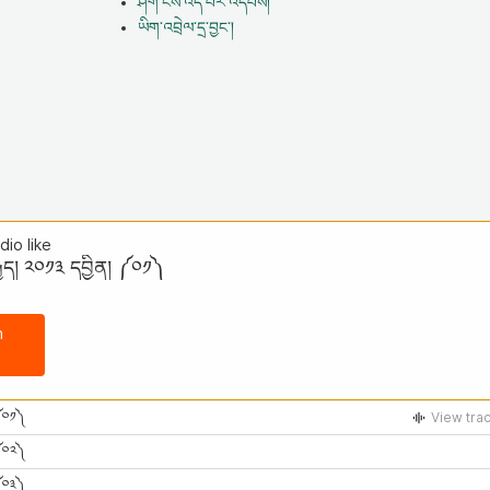
ཤོག་ངོས་འདི་པར་འདེབས།
ཡིག་འབྲེལ་དྲ་བྱང་།