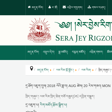
མདུན་ངོས།
ང་ཚོ།
འབྲེལ་གཏུགས།
གསལ་བཤད།
མདུན་ངོས།
འཕྲུལ་དེབ།
སྒྲ་མཛོད།
བརྙན་མཛོད།
འཕྲིན་གསར།
ཚོམ
མདུན་ངོས།
ལམ་རིམ་བློ་སྦྱོང་།
ལམ་རིམ།
ཁྲིད་གཞུང་། 
དྲ་ཐོག་འཇུག་དུས།
2018 ལོའི་ཟླ་བ། AUG ཚེས། 20 རེས་གཟའ། MON
ཁྲིད་གཞུང་། ལམ་རིམ་ཁྲིད་ཆེན་བཅོ་བརྒྱད།[ཅ] དབྱིན་བསྒྱུར།
དྲ་འཇུག་པ།
རིག་མཛོད་རྩོམ་སྒྲིག་པ།