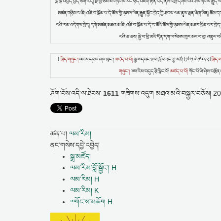
བློ་སྒོ་འབྱེད་བྱེད་ཅིག་རེད། སྔ་ཕྱི་ཙམ་མ་གཏོགས་རང་ཉིད་འཇིག་རྟེན་འདི་ནས་འགྲོ་དགོས་པའི་ཤེས་རྟོགས་རྒྱུད་
མཚན་གཉིས་པ་ནི། འཆི་བ་སྒོམ་པ་དེ་ཆོས་ཀྱི་ཉམས་ལེན་རྒྱུན་སྐྱོང་བྱེད་ཀྱི་ཐབས་ལམ་ནུས་ལྡན་ཞིག་ཡིན། ཆ
པའི་རམ་འདེགས་བྱེད། དགེ་མཚན་མཐའ་མ་ནི། འཆི་བ་སྒོམ་པ་དེ་ང་ཚོའི་ཆོས་ཀྱི་ཉམས་ལེན་མཐར་ཕྱིན་པར་བྱེད་པ
པའི་ཆ་ནས། སྐྱེ་བ་ཕྱི་མའི་དོན་དག་ལ་སེམས་ཁུར་མང་བ་བྱ། འཁྲུལ་བ
{
ཁྲིད་གཞུང་།
འཇམ་དཔལ་ཞལ་ལུང་།
མཛད་པ་པོ།
རྒྱལ་དབང་ལྔ་པ་བློ་བཟང་རྒྱ་མཚོ། [༡༦༡༧-༡༦༨༢]
ཁྲིད་
གཞུང་།
ལམ་རིམ་བདུད་རྩི་སྙིང་པོ།
མཛད་པ་པོ།
ཀོང་པོ་ཡེ་ཤེས་བརྩ
ཤོག་ངོས་འདི་ལ་ཐེངས་
1611
གཟིགས་འདུག
མཐའ་མའི་བསྐྱར་བཅོས།
20
ཚན་པ།
ལམ་རིམ།
ནང་གསེས་དབྱེ་འབྱེད།
སྒྲ་མཛོད།
ལམ་རིམ་བློ་སྦྱོང་། H
ལམ་རིམ། H
ལམ་རིམ། K
༧གོང་ས་མཆོག H