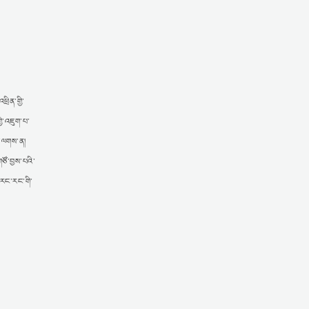
ྲིན་གྱི་
ྱི་འཇུག་པ་
་པ་ལགས་ན།
ཙོ་བྱས་པའི་
་རང་རང་གི་