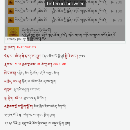
སྒྲ་ཨང་།
H-ADN203074
སྟོན་པ་འཇིག་རྟེན་དབང་ཕྱུག
སྤྱིའི་ཨང་།
[ནང་ཆོས་ངོ་སྤྲོད།]
༡༣༥
རྣམ་པ།
རྣམ་གྲངས།
ཆེ་ཆུང་།
MP3
31
296.8 MB
ཁྲིད་ཚན།
དཔྱིད་ཆོས་ཀྱི་སྔོན་འགྲོའི་གསུང་ཆོས།
འཁྲིད་མཁན།
སྟོན་པ་འཇིག་རྟེན་དབང་ཕྱུག
གནས།
རྡ་སའི་གཙུག་ལག་ཁང་།
སྒྲ་སྒྲིག་བཟོ་བ།
ཐུབ་བསྟན་ཚེ་རིང་།
འགྲེམས་སྤེལ་སྒྲིག་སྦྱོར།
སེར་བྱེས་རིག་མཛོད་ཆེན་མོ།
༢༠༡༥ ལོའི་ཟླ་ ༠༦།༠༤ ལ་གསར་སྒྲིག་བྱས།
༢༠༡༩ ལོའི་ཟླ་དགུ་པའི་ཚེས་ཉེར་དགུ་ལ་བསྐྱར་སྒྲིག་བྱས།