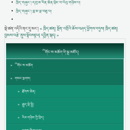
ཁྲིད་གཞུང་། དབུ་མ་རིན་ཆེན་ཕྲེང་བ་ལེའུ་གཉིས་པ།
ཁྲིད་གཞུང་། བླ་མ་ལྔ་བཅུ་པ།
སྡེ་ཚན་འདིའི་ནང་དུ་མང་།
« ཁྲིད་ཚན། སྔོན་འགྲོའི་ཆོས་བཤད་ཕྱོགས་བཏུས།
ཁྲིད་ཚན།
བྱམས་བརྩེ་ནུས་སྟོབས།[ཕ] དབྱིན་སྐད། »
༸གོང་ས་མཆོག་གི་སྒྲ་མཛོད།
༸གོང་ས་མཆོག
གསང་སྔགས།
རྫོགས་ཆེན།
རྒྱུད་སྡེ་སྤྱི།
རིམ་གཉིས་ཀྱི་ཁྲིད།