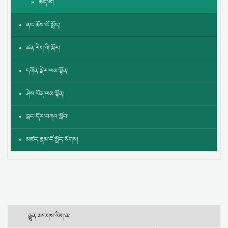
ཚད་མ།
ནང་ཆོས་ངོ་སྤྲོད།
ཚན་རིག་གི་སྐོར།
དགོན་སྡེར་ལམ་སྟོན།
ཤེས་ཡོན་ལམ་སྟོན།
བླང་དོར་བཀའ་སློབ།
མཛད་རྣམ་ངོ་སྤྲོད་སོགས།
རྒྱུན་མངགས་ཡིག་ཆ།