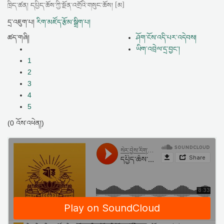
ཁྲིད་ཚན། དཔྱིད་ཆོས་ཀྱི་སྔོན་འགྲོའི་གསུང་ཆོས། [མ]
དྲ་འཇུག་པ།
རིག་མཛོད་རྩོམ་སྒྲིག་པ།
ཚད་གཞི།
ཤོག་ངོས་འདི་པར་འདེབས།
ཡིག་འབྲེལ་དྲ་བྱང་།
1
2
3
4
5
(0 འོས་འཕེན།)