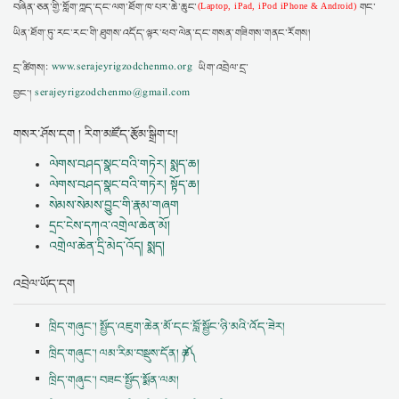
བཞིན་ཅན་གྱི་གློག་ཀླད་དང་ལག་ཐོག་ཁ་པར་ཆེ་ཆུང་
གང་
(Laptop, iPad, iPod iPhone & Android)
ཡིན་ཐོག་ཏུ་རང་རང་གི་ཐུགས་འདོད་ལྟར་ཕབ་ལེན་དང་གསན་གཟིགས་གནང་རོགས།
དྲ་ཚིགས།:
www.serajeyrigzodchenmo.org
ཡིག་འབྲེལ་དྲ་
བྱང་།
serajeyrigzodchenmo@gmail.com
གསར་ཤོས་དག ། རིག་མཛོད་རྩོམ་སྒྲིག་པ།
ལེགས་བཤད་སྣང་བའི་གཏེར། སྨད་ཆ།
ལེགས་བཤད་སྣང་བའི་གཏེར། སྟོད་ཆ།
སེམས་སེམས་བྱུང་གི་རྣམ་གཞག
དྲང་ངེས་དཀའ་འགྲེལ་ཆེན་མོ།
འགྲེལ་ཆེན་དྲི་མེད་འོད། སྨད།
འབྲེལ་ཡོད་དག
ཁྲིད་གཞུང་། སྤྱོད་འཇུག་ཆེན་མོ་དང་བློ་སྦྱོང་ཉི་མའི་འོད་ཟེར།
ཁྲིད་གཞུང་། ལམ་རིམ་བསྡུས་དོན། ༼ཆ༽
ཁྲིད་གཞུང་། བཟང་སྤྱོད་སྨོན་ལམ།