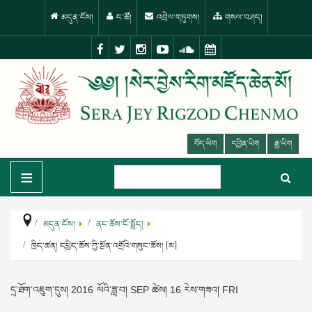
མདུན་ངོས།
ང་ཚོ།
འབྲེལ་གཏུགས།
གསལ་བཤད།
བོད་ཡིག
དབྱིན་ཡིག
རྒྱ་ཡིག
≡
མདུན་ངོས།
ནང་ཆོས་ངོ་སྤྲོད།
ཁྲིད་ཚན། དཔྱིད་ཆོས་ཀྱི་སྔོན་འགྲོའི་གསུང་ཆོས། [མ]
དྲ་ཐོག་འཇུག་དུས།
2016 ལོའི་ཟླ་བ། SEP ཚེས། 16 རེས་གཟའ། FRI