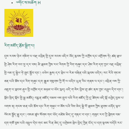
༧གོང་ས་མཆོག H
རིག་མཛོད་རྩོམ་སྒྲིག་པ།
དུས་རབས་ཉེར་གཅིག་པ་བརྡ་འཕྲིན་གྱི་དུས་རབས་འདིར་འོད་རླབས་ཀྱི་འགྲོས་དང་འགྲོགས་ཏེ། ཚན་རྩལ་
གྱི་ཤེས་རིག་རབ་ཏུ་དར་བས། མི་རྣམས་ཀྱིས་རང་རིགས་ཀྱི་རིག་གཞུང་དང་ཤེས་རིག་དག་ཀྱང་བརྡ་འཕྲིན་
གྱི་ལམ་དུ་སྐྱེལ་ཏེ་སྲུང་སྐྱོབ་དང་། འཕེལ་རྒྱས། དར་སྤེལ་ལ་རེམ་བཞིན་པའི་སྐབས་འདིར། རང་རེའི་གངས་
ཅན་པའི་ཆོས་དང་རིག་གཞུང་དག །ཟླུམ་གཟུགས་ཀྱི་གོ་ལ་འདིར་ཡུན་རིང་གནས་པ་དང་། འཕྲིན་ལས་ཀྱི་
འཇུག་པ་རླབས་རྡུལ་གྱི་འགྲོས་དང་མཉམ་པ་ཡོང་སླད། འདི་ག་སེར་བྱེས་གྲྭ་ཚང་ནས་ཀྱང་འཕྲུལ་དེབ་དང་།
སློབ་ཁྲིད་སྐོར་གྱི་སྒྲ་མཛོད། བརྙན་མཛོད་བཅས་ལས་གྲུབ་པའི་རིག་མཛོད་ཀྱི་དྲ་ཚིགས་འདི་སྒོ་འབྱེད་བྱས་པ་
ལགས་ན། གངས་ཅན་པའི་ཆོས་དང་རིག་གཞུང་ལ་མོས་པའི་རིས་མེད་སྐྱེ་བོ་རྣམས་ཀྱིས་ཐུགས་འདོད་ལྟར་
ལོངས་སྤྱོད་རྒྱུ་དང་། བསམ་ཚུལ་སོགས་གང་ཡོད་འཛེམ་མེད་དུ་གནང་བ་དང་། གསུང་རབ་ཀྱི་གླེགས་བམ་
དག་གཙོ་བྱས་པའི་འཕྲུལ་དེབ་གང་མང་རིན་མེད་དུ་འགྲེམས་སྤེལ་བྱེད་ཀྱིན་ཡོད་པ་དག་སྟབས་བདེའི་རང་