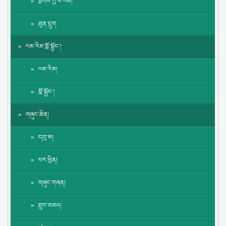
སྔགས་ཀྱི་ས་ལམ།
ཐུན་དྲུག
ལམ་རིམ་བློ་སྦྱོང་།
ལམ་རིམ།
བློ་སྦྱོང་།
གཞུང་ཆེན།
དབུ་མ།
ཕར་ཕྱིན།
གཞུང་གཞན།
གྲུབ་མཐའ།