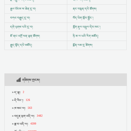
རྒྱལ་ཡོངས་ས་ཆེན་དྲ་བ།
ནང་བསྟན་དཔེ་ཚོགས།
བཀའ་བརྒྱུད་དྲ་བ།
བོད་ཡིག་སློབ་སྦྱོང་།
དགེ་ལུགས་པའི་དྲ་བ།
གློག་རྡུལ་འཕྲུལ་དེབ་ཁང་།
ཇོ་ནང་འགྲོ་ཕན་ལྷན་ཚོགས།
ཧི་མ་ལ་ཡའི་རིག་མཛོད།
རྒྱུད་སྟོད་དཔེ་མཛོད།
སྨོན་ལམ་དྲ་ཚིགས།