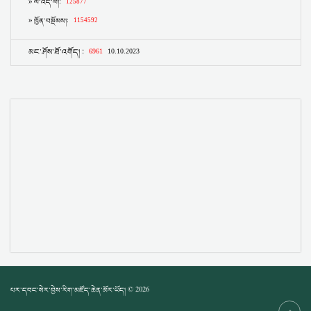
པར་དབང་སེར་བྱེས་རིག་མཛོད་ཆེན་མོར་ཡོད། © 2026