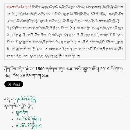
གདམས་པ་རིན་ཆེན་དང་པོ།
ཁོང་ཁྲོའང་རྟག་ཏུ་གནོད་འཚེ་ཅན་ཞིག་མིན་ཀྱང་། དཔེར་ན། གནས་སྟངས་འགའ་ཞིག་ཁྲོད་སྙིང་རྗེ་ཤུགས་
དྲག་པོས་དྲང་བདེན་མིན་པ་ཞིག་གི་ཐད་ཡིད་མ་རངས་པའི་ཚོར་བ་ཤུགས་ཆེན་པོ་ཞིག་སློང་སྲིད། དེ་ནི་ཁོང་ཁྲོ་ཡིན། མ་ཟད་ཁོང་ཁྲོས་
འཕྲལ་དུ་ང་ཚོའི་སེམས་ཀྱི་རིག་པ་སྒྲིམ་ཤུགས་ཆེ་བ་བཟོ་བ་དང་ང་ཚོར་ཐོལ་བྱུང་གི་ནུས་ཤུགས་དང་ཆོད་སེམས་འཕར་མ་ཞིག་སྦྱིན་གྱི་
ཡོད། དེ་ལྟའི་ལམ་ནས་གནས་སྟངས་ངེས་ཅན་ཞིག་གི་ཁྲོད། ང་ཚོས་ལས་དོན་གང་ཞིག་མཐར་སྐྱེལ་བ་དང་ཚུལ་བཞིན་དུ་གང་འཚོལ་སྒྲུབ་
བྱེད་པ་ལེགས་གྲུབ་ཡོང་བར་ཁོང་ཁྲོས་གཞོགས་འདེགས་བྱེད་ཐུབ། དེ་ལྟ་ནའང་། ཁོང་ཁྲོའི་གནས་སྟངས་དེ་ལས་བརྒལ་བའི་ཚེ། དེས་ང་
ཚོར་སྟེར་བའི་ནུས་ཤུགས་མང་ཆེ་བར་ཕན་ཐོགས་ཅི་ཡང་མེད། སྐབས་ཤིག་ལ། ཧ་ལམ་ང་ཚོ་ཚང་མ་མི་གཞན་གྱི་ཁོང་ཁྲོའི་ཡུལ་དུ་གྱུར་མ་
མྱོང་བ་མེད་སྟབས། ཚང་མས་དེའི་འབྲས་བུ་ངན་པ་རྣམས་མྱངས་ཡོད། གང་ལྟར་ཡང་སྐབས་འགར་ཁོང་ཁྲོ་ལ་ཕན་ཐོགས་ཆེ་བའི་ཁྱད་ཆོས་
ལྡན་ནའང་ཞེ་སྡང་ལ་རྩ་བ་ནས་མེད། ཞེ་སྡང་ནི་དུས་རྟག་ཏུ་གནོད་འཚེ་ཅན་ཞིག་ཡིན།
ཤོག་ངོས་འདི་ལ་ཐེངས་
1500
གཟིགས་འདུག
མཐའ་མའི་བསྐྱར་བཅོས།
2019 ལོའི་ཟླ་བ།
Sep ཚེས། 29 རེས་གཟའ། Sun
ཚན་པ།
ནང་ཆོས་ངོ་སྤྲོད།
ནང་གསེས་དབྱེ་འབྱེད།
སྒྲ་མཛོད།
ནང་ཆོས་ངོ་སྤྲོད། H
ནང་ཆོས་ངོ་སྤྲོད། K