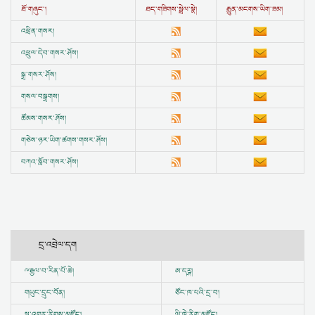
ཐོ་གཞུང་།
ཐད་གཟིགས་སྦྲེལ་སྣེ།
རྒྱུན་མངགས་ཡིག་ཟམ།
འཕྲིན་གསར།
འཕྲུལ་དེབ་གསར་ཤོས།
སྒྲ་གསར་ཤོས།
གསལ་བསྒྲགས།
ཚོམས་གསར་ཤོས།
གཅེས་ཉར་ཡིག་ཚགས་གསར་ཤོས།
བཀའ་སློབ་གསར་ཤོས།
དྲ་འབྲེལ་དག
ྋ
རྒྱལ་བ་རིན་པོ་ཆེ།
ཨ་དཪྴ།
གཡུང་དྲུང་བོན།
ཙོང་ཁ་པའི་དྲ་བ།
སྔ་འགྱུར་རིགས་མཛོད།
ཝི་ཁེ་རིག་མཛོད།