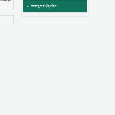
ོ་ལ་ཞིབ་རྟོག་
མཛད་རྣམ་ངོ་སྤྲོད་སོགས།