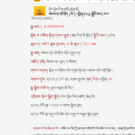
སྒྲ་ཨང་།
H-ADI2030104
སྟོན་པ་འཇིག་རྟེན་དབང་ཕྱུག
སྤྱིའི་ཨང་།
[ཚན་རིག་གི་སྐོར།]
༢༦༢
རྣམ་པ།
MP3
རྣམ་གྲངས།
ཆེ་ཆུང་།
11
753.1 MB
སྒྲ་ཚན།
སེམས་དང་ཚེ་སྲོག [ཉེར་དྲུག་པ།]
བརྗོད་གཞི།
སེམས་དང་ཀླད་པ་སོགས།
གསལ་བཤད།
སྟོན་པ་གཉིས་པའི་དབུས་ཕྱི་ནང་མཁས་པའི་བགྲོ་གླེང་།
གནས་དུས།
སྐད་རིཊ།
༢༠༡༣.༡.༡༧-༢༢ འབྲས་སྤུངས།
དབྱིན།
En
སྒྲ་སྒྲིག་བཟོ་བ།
ཐུབ་བསྟན་ཚེ་རིང་།
འགྲེམས་སྤེལ་སྒྲིག་སྦྱོར།
སེར་བྱེས་རིག་མཛོད་ཆེན་མོ།
༢༠༡༥ ལོའི་ཟླ་ ༠༨།༠༩ ལ་གསར་སྒྲིག་བྱས།
༢༠༡༩ ལོའི་ཟླ་དགུ་པའི་ཚེས་ཉེར་དགུ་ལ་བསྐྱར་སྒྲིག་བྱས།
གདམས་པ་རིན་ཆེན་དང་པོ།
ང་ཚོས་རང་ཉིད་ཀྱི་ལུས་ཕུང་བཙོག་པོར་མི་མཐོང་བར་མ་ཟད། གཞན་གྱི་ལུས་མི་ག