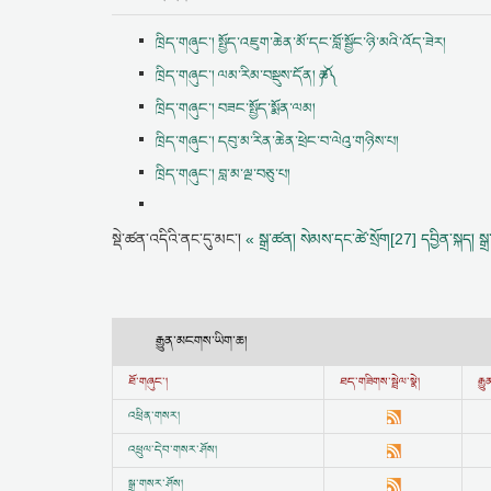
ཁྲིད་གཞུང་། སྤྱོད་འཇུག་ཆེན་མོ་དང་བློ་སྦྱོང་ཉི་མའི་འོད་ཟེར།
ཁྲིད་གཞུང་། ལམ་རིམ་བསྡུས་དོན། ༼ཆ༽
ཁྲིད་གཞུང་། བཟང་སྤྱོད་སྨོན་ལམ།
ཁྲིད་གཞུང་། དབུ་མ་རིན་ཆེན་ཕྲེང་བ་ལེའུ་གཉིས་པ།
ཁྲིད་གཞུང་། བླ་མ་ལྔ་བཅུ་པ།
སྡེ་ཚན་འདིའི་ནང་དུ་མང་།
« སྒྲ་ཚན། སེམས་དང་ཚེ་སྲོག[27] དབྱིན་སྐད།
སྒ
རྒྱུན་མངགས་ཡིག་ཆ།
ཐོ་གཞུང་།
ཐད་གཟིགས་སྦྲེལ་སྣེ།
རྒ
འཕྲིན་གསར།
འཕྲུལ་དེབ་གསར་ཤོས།
སྒྲ་གསར་ཤོས།