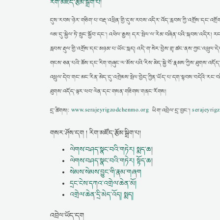
རིག་མཛོད་རྩོམ་སྒྲིག་པ།
དུས་རབས་ཉེར་གཅིག་པ་བརྡ་འཕྲིན་གྱི་དུས་རབས་འདིར་འོད་རླབས་ཀྱི་འགྲོས་དང་འགྲོག
ལམ་དུ་སྐྱེལ་ཏེ་སྲུང་སྐྱོབ་དང་། འཕེལ་རྒྱས། དར་སྤེལ་ལ་རེམ་བཞིན་པའི་སྐབས་འདི
རླབས་རྡུལ་གྱི་འགྲོས་དང་མཉམ་པ་ཡོང་སླད། འདི་ག་སེར་བྱེས་གྲྭ་ཚང་ནས་ཀྱང་འཕྲུལ་དེབ
གངས་ཅན་པའི་ཆོས་དང་རིག་གཞུང་ལ་མོས་པའི་རིས་མེད་སྐྱེ་བོ་རྣམས་ཀྱིས་ཐུགས་འདོད
འཕྲུལ་དེབ་གང་མང་རིན་མེད་དུ་འགྲེམས་སྤེལ་བྱེད་ཀྱིན་ཡོད་པ་དག་སྟབས་བདེའི་རང་བ
ཐུགས་འདོད་ལྟར་ཕབ་ལེན་དང་གསན་གཟིགས་གནང་རོགས།
དྲ་ཚིགས།:
www.serajeyrigzodchenmo.org
ཡིག་འབྲེལ་དྲ་བྱང་།
serajeyri
གསར་ཤོས་དག ། རིག་མཛོད་རྩོམ་སྒྲིག་པ།
ལེགས་བཤད་སྣང་བའི་གཏེར། སྨད་ཆ།
ལེགས་བཤད་སྣང་བའི་གཏེར། སྟོད་ཆ།
སེམས་སེམས་བྱུང་གི་རྣམ་གཞག
དྲང་ངེས་དཀའ་འགྲེལ་ཆེན་མོ།
འགྲེལ་ཆེན་དྲི་མེད་འོད། སྨད།
འབྲེལ་ཡོད་དག