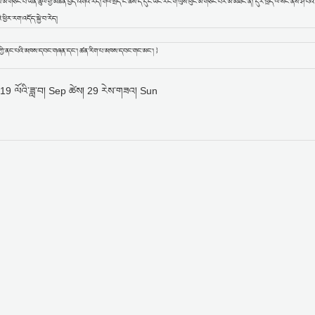
ུས་མི་གཙང་བ་ཡིན་ཚུལ་གྱི་མཚོན་བྱེད་འགའ་རེད། གལ་སྲིད་ང་ཚོས་ད་དུང་ཡང་རང་གི་ལུས་ཕུང་མི་གཙང་བར་མ་མཐོང་ན། དུར་ཁྲོད་ལ་སོང་ནས་ཤི་བའི་ར
ཕྱིར་རག་འདོད་སྐྱེ་བ་རེད།
གས་ཀྱི་ནང་པའི་མཁས་དབང་གཞན་དང་། ཚན་རིག་པ་མཁས་དབང་གང་མང་། }
19 ལོའི་ཟླ་བ། Sep ཚེས། 29 རེས་གཟའ། Sun