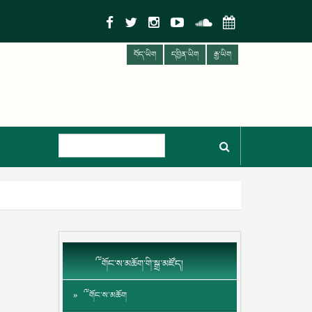
བོད་ཡིག
དབྱིན་ཡིག
རྒྱ་ཡིག
༸གོང་ས་མཆོག་གི་སྒྲ་མཛོད།
༸གོང་ས་མཆོག