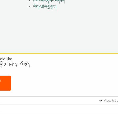
ཤོག་ངོས་འདི་པར་འདེབས།
ཡིག་འབྲེལ་དྲ་བྱང་།