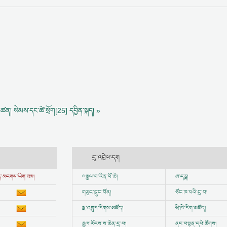
ྲ་ཚན། སེམས་དང་ཚེ་སྲོག[25] དབྱིན་སྐད། »
དྲ་འབྲེལ་དག
ྱུན་མངགས་ཡིག་ཟམ།
ྋ
རྒྱལ་བ་རིན་པོ་ཆེ།
ཨ་དཪྴ།
གཡུང་དྲུང་བོན།
ཙོང་ཁ་པའི་དྲ་བ།
སྔ་འགྱུར་རིགས་མཛོད།
ཝི་ཁེ་རིག་མཛོད།
རྒྱལ་ཡོངས་ས་ཆེན་དྲ་བ།
ནང་བསྟན་དཔེ་ཚོགས།