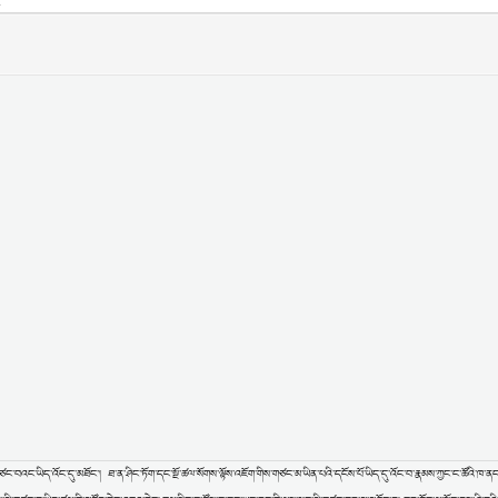
ཙང་བའང་ཡིད་འོང་དུ་མཐོང་། ཐ་ན་ཤིང་ཏོག་དང་སྔོ་ཚལ་སོགས་ལྟོས་འཇོག་གིས་གཙང་མ་ཡིན་པའི་དངོས་པོ་ཡིད་དུ་འོང་བ་རྣམས་ཀྱང་ང་ཚོའི་ཁ་ན