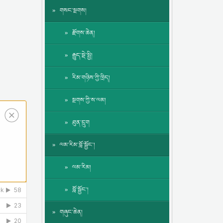
གསང་སྔགས།
རྫོགས་ཆེན།
རྒྱུད་སྡེ་སྤྱི།
རིམ་གཉིས་ཀྱི་ཁྲིད།
སྔགས་ཀྱི་ས་ལམ།
ཐུན་དྲུག
ལམ་རིམ་བློ་སྦྱོང་།
ལམ་རིམ།
བློ་སྦྱོང་།
གཞུང་ཆེན།