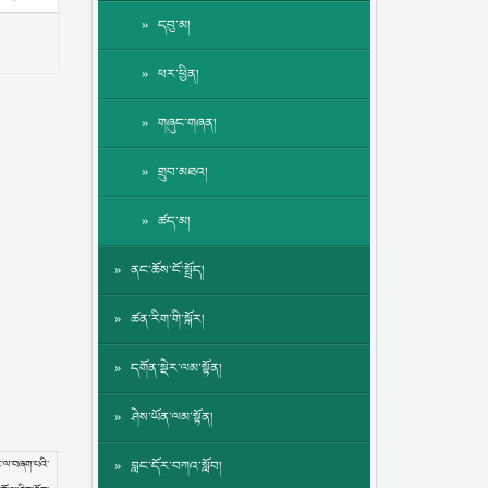
དབུ་མ།
ཕར་ཕྱིན།
གཞུང་གཞན།
གྲུབ་མཐའ།
ཚད་མ།
ནང་ཆོས་ངོ་སྤྲོད།
ཚན་རིག་གི་སྐོར།
དགོན་སྡེར་ལམ་སྟོན།
ཤེས་ཡོན་ལམ་སྟོན།
ང་ལ་བཞག་པའི་
བླང་དོར་བཀའ་སློབ།