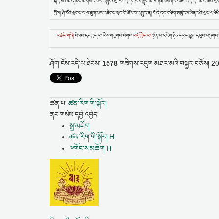
སྐད་ཅིག་མ་དེ་ནས་མི་གཙང་བར་འགྱུར་འགྲོ་ལ། དེ་དག་ཕྱིར་སྐྱུག་ན་ས་གཞི་བཙོག་པ་བཟོ། འདི་དག་ནི་ང་ཚོའི་ལ
བྱོས། ཤི་རོའི་ལྤགས་པ་ལ་ཐུག་པར་འཇིགས་སྣང་གི་ཚོར་བ་འབྱུང་ན། རོ་དེ་དང་གཅིག་མཚུངས་ཡིན་པའི་ལུས་ལ་ཅིའི་
{
བརྗོད་གཞི།
སེམས་དང་ཀླད་པ། བེམ་གཟུགས་སོགས།
བགྲོ་གླེང་པ།
སྟོན་པ་འཇིག་རྟེན་དབང་ཕྱུག་དབུས་བཞུ
ཤོག་ངོས་འདི་ལ་ཐེངས་
1578
གཟིགས་འདུག
མཐའ་མའི་བསྐྱར་བཅོས།
20
ཚན་པ།
ཚན་རིག་གི་སྐོར།
ནང་གསེས་དབྱེ་འབྱེད།
སྒྲ་མཛོད།
ཚན་རིག་གི་སྐོར། H
༧གོང་ས་མཆོག H