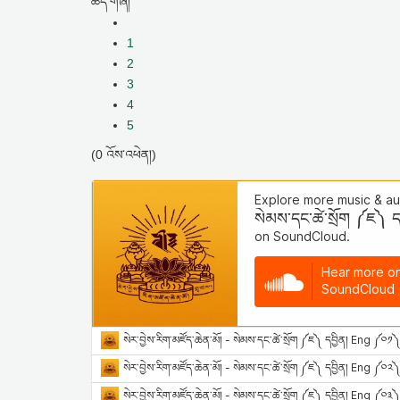
ཚད་གཞི།
1
2
3
4
5
(0 འོས་འཕེན།)