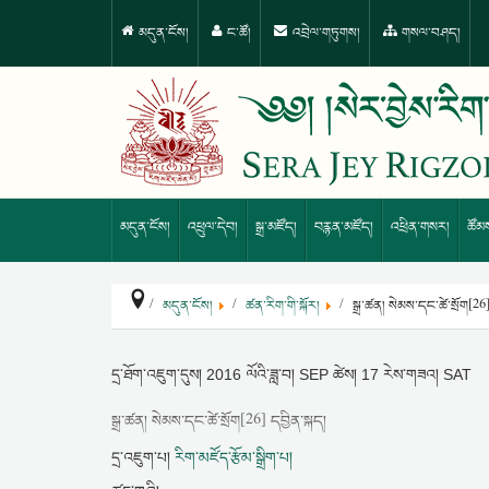
མདུན་ངོས།
ང་ཚོ།
འབྲེལ་གཏུགས།
གསལ་བཤད།
མདུན་ངོས།
འཕྲུལ་དེབ།
སྒྲ་མཛོད།
བརྙན་མཛོད།
འཕྲིན་གསར།
ཚོམ
མདུན་ངོས།
ཚན་རིག་གི་སྐོར།
སྒྲ་ཚན། སེམས་དང་ཚེ་སྲོག[26]
དྲ་ཐོག་འཇུག་དུས།
2016 ལོའི་ཟླ་བ། SEP ཚེས། 17 རེས་གཟའ། SAT
སྒྲ་ཚན། སེམས་དང་ཚེ་སྲོག[26] དབྱིན་སྐད།
དྲ་འཇུག་པ།
རིག་མཛོད་རྩོམ་སྒྲིག་པ།