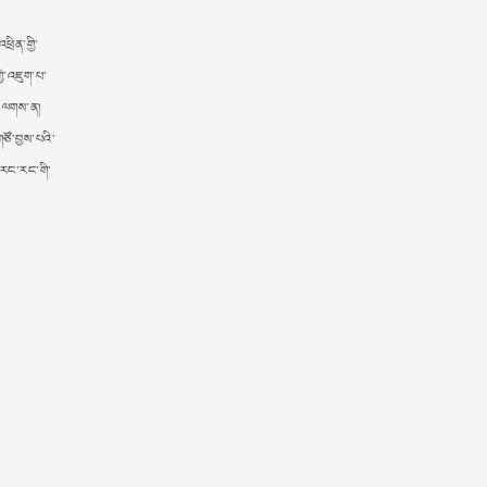
ྲིན་གྱི་
ྱི་འཇུག་པ་
་པ་ལགས་ན།
ཙོ་བྱས་པའི་
་རང་རང་གི་