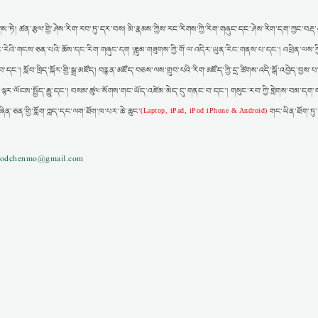
ས་ཏེ། ཚན་རྩལ་གྱི་ཤེས་རིག་རབ་ཏུ་དར་བས། མི་རྣམས་ཀྱིས་རང་རིགས་ཀྱི་རིག་གཞུང་དང་ཤེས་རིག་དག་ཀྱང་བརྡ་འཕ
ར། རང་རེའི་གངས་ཅན་པའི་ཆོས་དང་རིག་གཞུང་དག །ཟླུམ་གཟུགས་ཀྱི་གོ་ལ་འདིར་ཡུན་རིང་གནས་པ་དང་། འཕྲིན་ལས་ཀ
་དང་། སློབ་ཁྲིད་སྐོར་གྱི་སྒྲ་མཛོད། བརྙན་མཛོད་བཅས་ལས་གྲུབ་པའི་རིག་མཛོད་ཀྱི་དྲ་ཚིགས་འདི་སྒོ་འབྱེད་བྱས
་ལྟར་ལོངས་སྤྱོད་རྒྱུ་དང་། བསམ་ཚུལ་སོགས་གང་ཡོད་འཛེམ་མེད་དུ་གནང་བ་དང་། གསུང་རབ་ཀྱི་གླེགས་བམ་དག་ག
ཞིན་ཅན་གྱི་གློག་ཀླད་དང་ལག་ཐོག་ཁ་པར་ཆེ་ཆུང་
གང་ཡིན་ཐོག་ཏུ
(Laptop, iPad, iPod iPhone & Android)
gzodchenmo@gmail.com