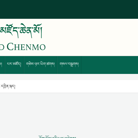
ས།
པར་མཛོད།
གཅེས་ཉར་ཡིག་ཚགས།
གསལ་བསྒྲགས།
 དབྱིན་སྐད།