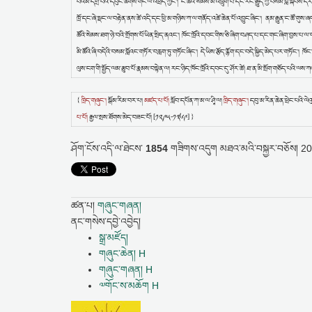
པའམ་དགྲ་བོའི་དཔུང་ཚོགས་གང་ལ་འཕྲད་ཀྱང་། ང་ཚོའི་སེམས་མི་འཁྲུག་པ་དང་རང་རྒྱུད་ཀྱི་བསམ་བློ་སྐབས་དེ
ཁྲོ་དང་ཞེ་སྡང་ལ་བརྟེན་ནས་ཚེ་འདི་དང་ཕྱི་མ་གཉིས་ཀ་ལ་གནོད་འཚེ་ཆེན་པོ་འབྱུང་ཞིང་། ནམ་རྒྱུན་ང་ཚོ་ག
ཚོའི་སེམས་ཐག་ཉེ་བའི་གྲོགས་པོ་ཡིན་སྲིད་ནའང་། ཁོང་ཁྲོའི་དབང་གིས་ཅི་ཞིག་བཤད་པ་དང་གང་ཞིག་བྱས་པ་ལ་བརྟ
མི་ཚོའི་ཞི་བདེའི་བསམ་བློའང་གཏོར་བརླག་ཏུ་གཏོང་ཞིང་། དེ་ཡིས་རྩོད་རྙོག་དང་བདེ་སྐྱིད་མེད་པར་གཏོང་། ཁོང་ཁྲོ
ལུས་ངག་གི་སྤྱོད་ལམ་རྩུབ་པོ་རྣམས་བསྟེན་ལ། རང་ཉིད་ཁོང་ཁྲོའི་དབང་དུ་ཤོར་ཚེ། ཐ་ན་མི་སྲོག་གཅོད་པའི་ལས་ཀ
{
ཁྲིད་གཞུང་།
སྒོམ་རིམ་བར་པ།
མཛད་པ་པོ།
སློབ་དཔོན་ཀ་མ་ལ་ཤཱི་ལ།
ཁྲིད་གཞུང་།
དབུ་མ་རིན་ཆེན་ཕྲེང་པའི་ལེའ
པ་པོ།
རྒྱལ་སྲས་ཐོགས་མེད་བཟང་པོ། [༡༢༩༥-༡༣༦༩] }
ཤོག་ངོས་འདི་ལ་ཐེངས་
1854
གཟིགས་འདུག
མཐའ་མའི་བསྐྱར་བཅོས།
20
ཚན་པ།
གཞུང་གཞན།
ནང་གསེས་དབྱེ་འབྱེད།
སྒྲ་མཛོད།
གཞུང་ཆེན། H
གཞུང་གཞན། H
༧གོང་ས་མཆོག H