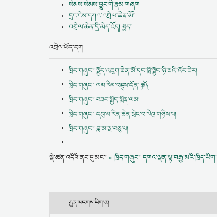
སེམས་སེམས་བྱུང་གི་རྣམ་གཞག
དྲང་ངེས་དཀའ་འགྲེལ་ཆེན་མོ།
འགྲེལ་ཆེན་དྲི་མེད་འོད། སྨད།
འབྲེལ་ཡོད་དག
ཁྲིད་གཞུང་། སྤྱོད་འཇུག་ཆེན་མོ་དང་བློ་སྦྱོང་ཉི་མའི་འོད་ཟེར།
ཁྲིད་གཞུང་། ལམ་རིམ་བསྡུས་དོན། ༼ཆ༽
ཁྲིད་གཞུང་། བཟང་སྤྱོད་སྨོན་ལམ།
ཁྲིད་གཞུང་། དབུ་མ་རིན་ཆེན་ཕྲེང་བ་ལེའུ་གཉིས་པ།
ཁྲིད་གཞུང་། བླ་མ་ལྔ་བཅུ་པ།
སྡེ་ཚན་འདིའི་ནང་དུ་མང་།
« ཁྲིད་གཞུང་། དགའ་ལྡན་ལྷ་བརྒྱ་མའི་ཁྲིད་ཡིག་
རྒྱུན་མངགས་ཡིག་ཆ།