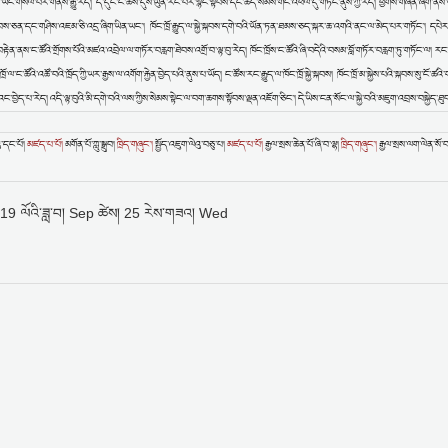
ར་ཡང་གསལ་པོར་གནས་རྒྱུ་རེད། ད་དུང་ང་ཚོས་དུས་ཡུན་རིང་པོར་སྙིང་སྟོབས་དང་ཆོད་སེམས་གོང་འཕེལ་དུ་གཏོང་ནུས་ཀྱི་རེད། ཕྱོགས་གཞན་ཞིག་ན
ུས་ཞབས་ཅན་དང་གཤིས་འཇམ་ཅི་འདྲ་ཞིག་ཡིན་ཡང་། ཁོང་ཁྲོ་རྒྱུད་ལ་སྐྱེ་སྐབས་དགེ་བའི་ཡོན་ཏན་ཐམས་ཅད་སྐར་ཆ་འགའི་ནང་ལ་མེད་པར་གཏོང་། དཔེར
ེན་ནས་ང་ཚོའི་གྲོགས་པོའི་མཛའ་འབྲེལ་ལ་གཏོར་བརླག་ཐེབས་འགྲོ་བ་ལྟ་བུ་རེད། ཁོང་ཁྲོས་ང་ཚོའི་ཞི་བདེའི་བསམ་བློ་གཏོར་བརླག་ཏུ་གཏོང་ལ། རང་གི
་ལ་ང་ཚོའི་འཚོ་བའི་ཁྲོད་ཀྱི་ཡར་རྒྱས་ལ་འགོག་རྐྱེན་བྱེད་པའི་ནུས་པ་ཡོད། ང་ཚོས་རང་རྒྱུད་ལ་ཁོང་ཁྲོ་སྐྱེ་སྐབས། ཁོང་ཁྲོ་མ་སྐྱེས་པའི་སྐབས་སུ་ངོ་ཚའ
འང་བྱེད་པ་རེད། འདི་ལྟ་བུའི་མི་དགེ་བའི་ལས་ཀྱིས་སེམས་སྟེང་ལ་བག་ཆགས་སྟོབས་ལྡན་འཇོག་ཅིང་། དེ་ཡིས་ངན་སོང་ལ་སྐྱེ་བའི་མཇུག་འབྲས་བསྐྱེད་ཐུ
ུ་དང་པོ།
མཛད་པ་པོ།
མགོན་པོ་ཀླུ་སྒྲུབ།
ཁྲིད་གཞུང་།
སྤྱོད་འཇུག་ལེའུ་བཅུ་པ།
མཛད་པ་པོ།
རྒྱལ་སྲས་ཆེན་པོ་ཞི་བ་ལྷ།
ཁྲིད་གཞུང་།
རྒྱལ་སྲས་ལག་ལེན་སོ་
19 ལོའི་ཟླ་བ། Sep ཚེས། 25 རེས་གཟའ། Wed