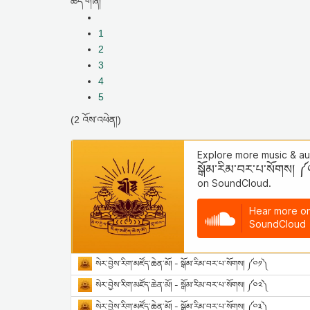
ཚད་གཞི།
1
2
3
4
5
(2 འོས་འཕེན།)