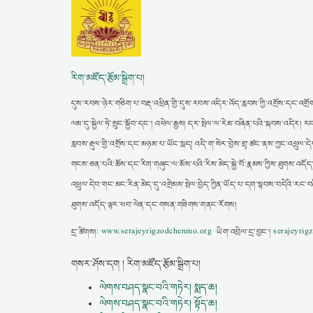
རིག་མཛོད་རྩོམ་སྒྲིག་པ།
དུས་རབས་ཉེར་གཅིག་པ་བརྡ་འཕྲིན་གྱི་དུས་རབས་འདིར་འོད་རླབས་ཀྱི་འགྲོས་དང་འགྲོག
ལམ་དུ་སྐྱེལ་ཏེ་སྲུང་སྐྱོབ་དང་། འཕེལ་རྒྱས། དར་སྤེལ་ལ་རེམ་བཞིན་པའི་སྐབས་འདི
རླབས་རྡུལ་གྱི་འགྲོས་དང་མཉམ་པ་ཡོང་སླད། འདི་ག་སེར་བྱེས་གྲྭ་ཚང་ནས་ཀྱང་འཕྲུལ་དེབ
གངས་ཅན་པའི་ཆོས་དང་རིག་གཞུང་ལ་མོས་པའི་རིས་མེད་སྐྱེ་བོ་རྣམས་ཀྱིས་ཐུགས་འདོད
འཕྲུལ་དེབ་གང་མང་རིན་མེད་དུ་འགྲེམས་སྤེལ་བྱེད་ཀྱིན་ཡོད་པ་དག་སྟབས་བདེའི་རང་བ
ཐུགས་འདོད་ལྟར་ཕབ་ལེན་དང་གསན་གཟིགས་གནང་རོགས།
དྲ་ཚིགས།:
www.serajeyrigzodchenmo.org
ཡིག་འབྲེལ་དྲ་བྱང་།
serajeyri
གསར་ཤོས་དག ། རིག་མཛོད་རྩོམ་སྒྲིག་པ།
ལེགས་བཤད་སྣང་བའི་གཏེར། སྨད་ཆ།
ལེགས་བཤད་སྣང་བའི་གཏེར། སྟོད་ཆ།