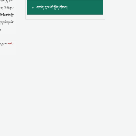
ས་བཤད་ན། ཁོང་
མཛད་རྣམ་ངོ་སྤྲོད་སོགས།
་ན། མི་ཞིག་ང་
་ཉེ་འཁོར་གྱི་
ི་གནས་ཡིན་པའི་
བ།
བདུན་མ།
མཛད་