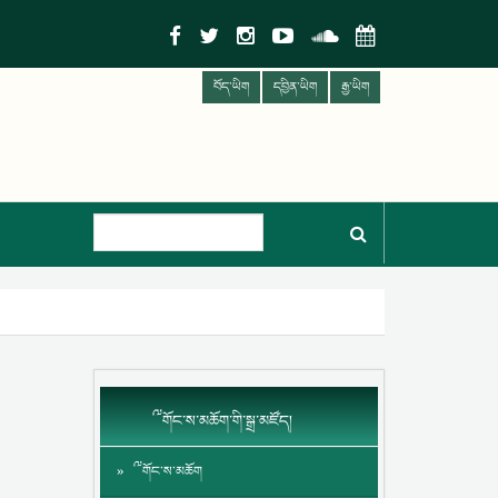
བོད་ཡིག
དབྱིན་ཡིག
རྒྱ་ཡིག
༸གོང་ས་མཆོག་གི་སྒྲ་མཛོད།
༸གོང་ས་མཆོག