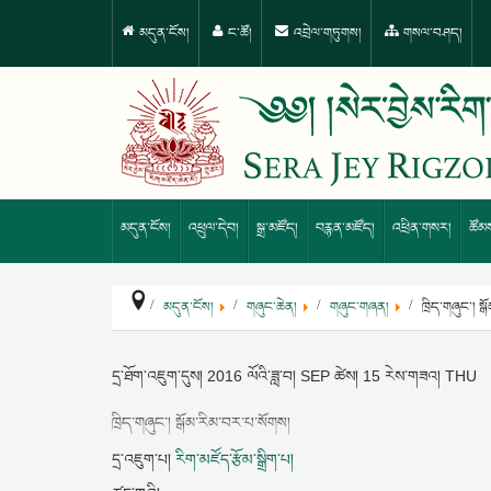
མདུན་ངོས།
ང་ཚོ།
འབྲེལ་གཏུགས།
གསལ་བཤད།
མདུན་ངོས།
འཕྲུལ་དེབ།
སྒྲ་མཛོད།
བརྙན་མཛོད།
འཕྲིན་གསར།
ཚོམ
མདུན་ངོས།
གཞུང་ཆེན།
གཞུང་གཞན།
ཁྲིད་གཞུང་། ས
དྲ་ཐོག་འཇུག་དུས།
2016 ལོའི་ཟླ་བ། SEP ཚེས། 15 རེས་གཟའ། THU
ཁྲིད་གཞུང་། སྒོམ་རིམ་བར་པ་སོགས།
དྲ་འཇུག་པ།
རིག་མཛོད་རྩོམ་སྒྲིག་པ།