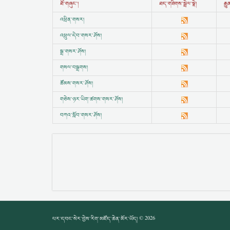
ཐོ་གཞུང་།
ཐད་གཟིགས་སྦྲེལ་སྣེ།
རྒ
འཕྲིན་གསར།
འཕྲུལ་དེབ་གསར་ཤོས།
སྒྲ་གསར་ཤོས།
གསལ་བསྒྲགས།
ཚོམས་གསར་ཤོས།
གཅེས་ཉར་ཡིག་ཚགས་གསར་ཤོས།
བཀའ་སློབ་གསར་ཤོས།
པར་དབང་སེར་བྱེས་རིག་མཛོད་ཆེན་མོར་ཡོད། © 2026