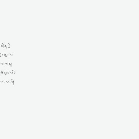
ྲིན་གྱི་
ྱི་འཇུག་པ་
་པ་ལགས་ན།
ཙོ་བྱས་པའི་
་རང་རང་གི་