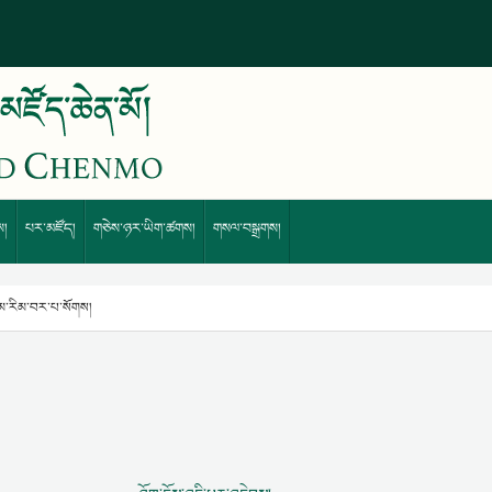
ས།
པར་མཛོད།
གཅེས་ཉར་ཡིག་ཚགས།
གསལ་བསྒྲགས།
ྒོམ་རིམ་བར་པ་སོགས།