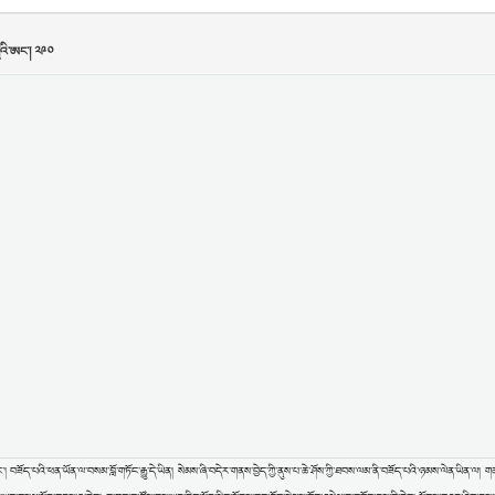
་དང་། བཟོད་པའི་ཕན་ཡོན་ལ་བསམ་བློ་གཏོང་རྒྱུ་དེ་ཡིན། སེམས་ཞི་བདེར་གནས་བྱེད་ཀྱི་ནུས་པ་ཆེ་ཤོས་ཀྱི་ཐབས་ལམ་ནི་བཟོད་པའི་ཉམས་ལེན་ཡིན་ལ།