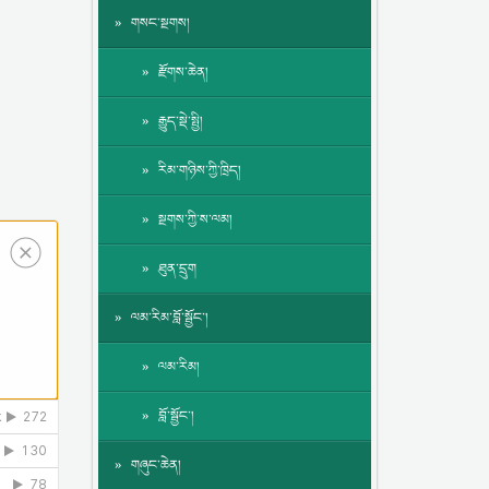
གསང་སྔགས།
རྫོགས་ཆེན།
རྒྱུད་སྡེ་སྤྱི།
རིམ་གཉིས་ཀྱི་ཁྲིད།
སྔགས་ཀྱི་ས་ལམ།
ཐུན་དྲུག
ལམ་རིམ་བློ་སྦྱོང་།
ལམ་རིམ།
བློ་སྦྱོང་།
གཞུང་ཆེན།