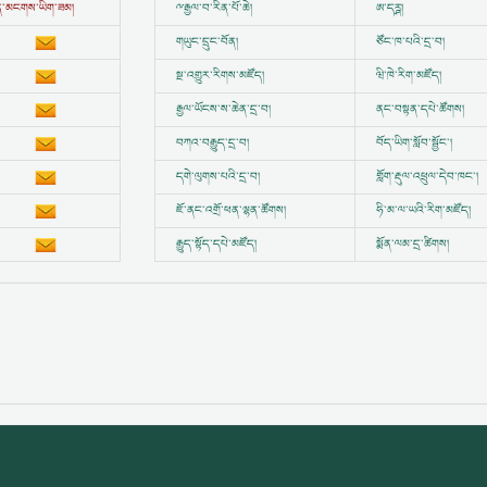
ྱུན་མངགས་ཡིག་ཟམ།
ྋ
རྒྱལ་བ་རིན་པོ་ཆེ།
ཨ་དཪྴ།
གཡུང་དྲུང་བོན།
ཙོང་ཁ་པའི་དྲ་བ།
སྔ་འགྱུར་རིགས་མཛོད།
ཝི་ཁེ་རིག་མཛོད།
རྒྱལ་ཡོངས་ས་ཆེན་དྲ་བ།
ནང་བསྟན་དཔེ་ཚོགས།
བཀའ་བརྒྱུད་དྲ་བ།
བོད་ཡིག་སློབ་སྦྱོང་།
དགེ་ལུགས་པའི་དྲ་བ།
གློག་རྡུལ་འཕྲུལ་དེབ་ཁང་།
ཇོ་ནང་འགྲོ་ཕན་ལྷན་ཚོགས།
ཧི་མ་ལ་ཡའི་རིག་མཛོད།
རྒྱུད་སྟོད་དཔེ་མཛོད།
སྨོན་ལམ་དྲ་ཚིགས།