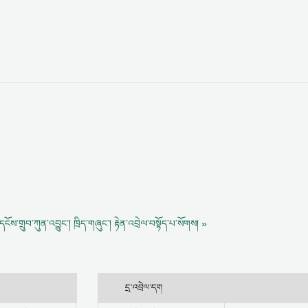
དངོས་གྲུབ་ཀུན་འབྱུང་།
ཁྲིད་གཞུང་། རྟེན་འབྲེལ་བསྟོད་པ་སོགས། »
དྲ་འབྲེལ་དག