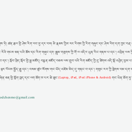
ས་ཏེ། ཚན་རྩལ་གྱི་ཤེས་རིག་རབ་ཏུ་དར་བས། མི་རྣམས་ཀྱིས་རང་རིགས་ཀྱི་རིག་གཞུང་དང་ཤེས་རིག་དག་ཀྱང་བརྡ་འཕ
ར། རང་རེའི་གངས་ཅན་པའི་ཆོས་དང་རིག་གཞུང་དག །ཟླུམ་གཟུགས་ཀྱི་གོ་ལ་འདིར་ཡུན་རིང་གནས་པ་དང་། འཕྲིན་ལས་ཀ
་དང་། སློབ་ཁྲིད་སྐོར་གྱི་སྒྲ་མཛོད། བརྙན་མཛོད་བཅས་ལས་གྲུབ་པའི་རིག་མཛོད་ཀྱི་དྲ་ཚིགས་འདི་སྒོ་འབྱེད་བྱས
་ལྟར་ལོངས་སྤྱོད་རྒྱུ་དང་། བསམ་ཚུལ་སོགས་གང་ཡོད་འཛེམ་མེད་དུ་གནང་བ་དང་། གསུང་རབ་ཀྱི་གླེགས་བམ་དག་ག
ཞིན་ཅན་གྱི་གློག་ཀླད་དང་ལག་ཐོག་ཁ་པར་ཆེ་ཆུང་
གང་ཡིན་ཐོག་ཏུ
(Laptop, iPad, iPod iPhone & Android)
gzodchenmo@gmail.com