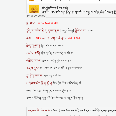
སྒྲ་ཨང་།
H-ADZZ2030118
སྟོན་པ་འཇིག་རྟེན་དབང་ཕྱུག
སྤྱིའི་ཨང་།
[གཞུང་ཆེན།]
༢༩༠
རྣམ་པ།
རྣམ་གྲངས།
ཆེ་ཆུང་།
MP3
4
288.2 MB
ཁྲིད་གཞུང་།
སྒོམ་རིམ་བར་པ་སོགས།
མཛད་པ་པོ།
སློབ་དཔོན་ཀ་མ་ལ་ཤཱི་ལ་སོགས།
འཁྲིད་མཁན།
སྟོན་པ་འཇིག་རྟེན་དབང་ཕྱུག
གནས་དུས།
༢༠༡༥།༩།༧-༡༠ རྡ་སའི་གཙུག་ལག་ཁང་།
སྒྲ་སྒྲིག་བཟོ་བ།
ཐུབ་བསྟན་ཚེ་རིང་།
འགྲེམས་སྤེལ་སྒྲིག་སྦྱོར།
སེར་བྱེས་རིག་མཛོད་ཆེན་མོ།
༢༠༡༦ ལོའི་ཟླ་ ༠༤།༢༨ ལ་གསར་སྒྲིག་བྱས།
༢༠༡༩ ལོའི་ཟླ་དགུ་པའི་ཚེས་ཉེར་ལྔ་ལ་བསྐྱར་སྒྲིག་བྱས།
གདམས་པ་རིན་ཆེན་དང་པོ།
བཟོད་པ་སྒོམ་པའི་གོམ་པ་དང་པོ་ནི། ཁོང་ཁྲོ་དང་ཞེ་སྡང་གི་ཉེས་དམིགས་དྲན་རྒྱུ