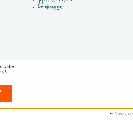
ཤོག་ངོས་འདི་པར་འདེབས།
ཡིག་འབྲེལ་དྲ་བྱང་།