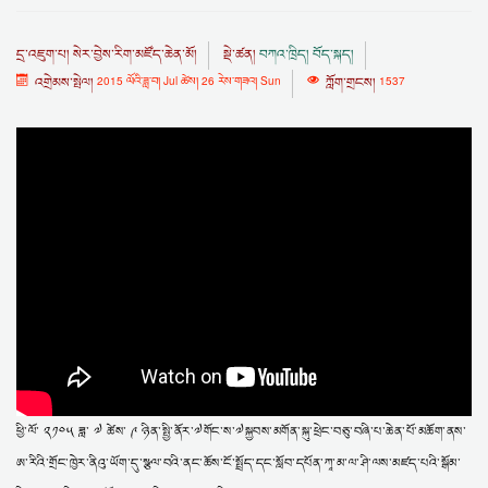
དྲ་འཇུག་པ།
སེར་བྱེས་རིག་མཛོད་ཆེན་མོ།
སྡེ་ཚན།
བཀའ་ཁྲིད། བོད་སྐད།
འགྲེམས་སྤེལ།
2015 ལོའི་ཟླ་བ། Jul ཚེས། 26 རེས་གཟའ། Sun
ཀློག་གྲངས།
1537
ཕྱི་ལོ་ ༢༡༠༥ ཟླ་ ༧ ཚེས་ ༩ ཉིན་སྤྱི་ནོར་༧གོང་ས་༧སྐྱབས་མགོན་སྐུ་ཕྲེང་བཅུ་བཞི་པ་ཆེན་པོ་མཆོག་ནས་
ཨ་རིའི་གྲོང་ཁྱེར་ནིའུ་ཡོག་དུ་སྩལ་བའི་ནང་ཆོས་ངོ་སྤྲོད་དང་སློབ་དཔོན་ཀཱ་མ་ལ་ཤི་ལས་མཛད་པའི་སྒོམ་