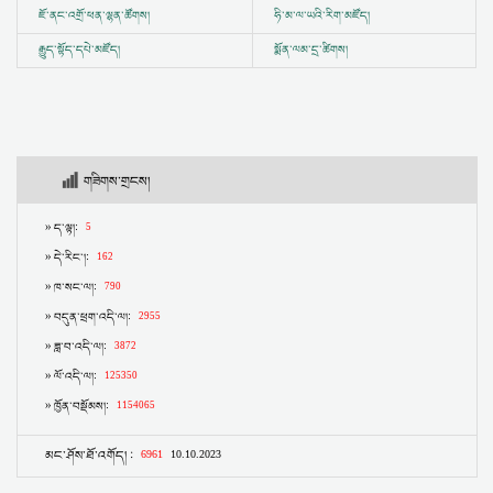
ཇོ་ནང་འགྲོ་ཕན་ལྷན་ཚོགས།
ཧི་མ་ལ་ཡའི་རིག་མཛོད།
རྒྱུད་སྟོད་དཔེ་མཛོད།
སྨོན་ལམ་དྲ་ཚིགས།