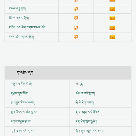
གསལ་བསྒྲགས།
ཚོམས་གསར་ཤོས།
གཅེས་ཉར་ཡིག་ཚགས་གསར་ཤོས།
བཀའ་སློབ་གསར་ཤོས།
དྲ་འབྲེལ་དག
ྋ
རྒྱལ་བ་རིན་པོ་ཆེ།
ཨ་དཪྴ།
གཡུང་དྲུང་བོན།
ཙོང་ཁ་པའི་དྲ་བ།
སྔ་འགྱུར་རིགས་མཛོད།
ཝི་ཁེ་རིག་མཛོད།
རྒྱལ་ཡོངས་ས་ཆེན་དྲ་བ།
ནང་བསྟན་དཔེ་ཚོགས།
བཀའ་བརྒྱུད་དྲ་བ།
བོད་ཡིག་སློབ་སྦྱོང་།
དགེ་ལུགས་པའི་དྲ་བ།
གློག་རྡུལ་འཕྲུལ་དེབ་ཁང་།