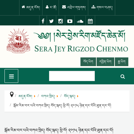
མདུན་ངོས།
ང་ཚོ།
འབྲེལ་གཏུགས།
གསལ་བཤད།
བོད་ཡིག
དབྱིན་ཡིག
རྒྱ་ཡིག
≡
མདུན་ངོས།
བཀའ་ཁྲིད།
བོད་སྐད།
སྒོམ་རིམ་བར་པའི་བཀའ་ཁྲིད། བོད་སྐད། ཕྱི་ལོ། ༢༠༡༥ ཉིན་དང་པོའི་ཐུན་དང་པོ།
སྒོམ་རིམ་བར་པའི་བཀའ་ཁྲིད། བོད་སྐད། ཕྱི་ལོ། ༢༠༡༥ ཉིན་དང་པོའི་ཐུན་དང་པོ།