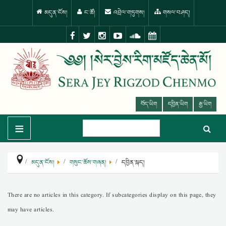
མདུན་ངོས།
ང་ཚོ།
འབྲེལ་གཏུགས།
གསལ་བཤད།
བོད་ཡིག
དབྱིན་ཡིག
རྒྱ་ཡིག
≡
མདུན་ངོས།
གསུང་ཆོས་གཞན།
དབྱིན་སྐད།
There are no articles in this category. If subcategories display on this page, they
may have articles.