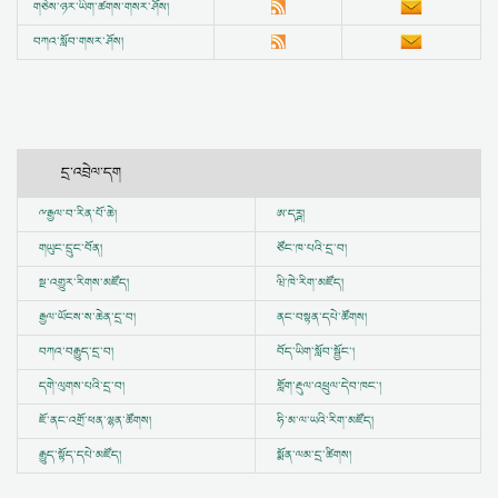
གཅེས་ཉར་ཡིག་ཚགས་གསར་ཤོས།
བཀའ་སློབ་གསར་ཤོས།
དྲ་འབྲེལ་དག
ྋ
རྒྱལ་བ་རིན་པོ་ཆེ།
ཨ་དཪྴ།
གཡུང་དྲུང་བོན།
ཙོང་ཁ་པའི་དྲ་བ།
སྔ་འགྱུར་རིགས་མཛོད།
ཝི་ཁེ་རིག་མཛོད།
རྒྱལ་ཡོངས་ས་ཆེན་དྲ་བ།
ནང་བསྟན་དཔེ་ཚོགས།
བཀའ་བརྒྱུད་དྲ་བ།
བོད་ཡིག་སློབ་སྦྱོང་།
དགེ་ལུགས་པའི་དྲ་བ།
གློག་རྡུལ་འཕྲུལ་དེབ་ཁང་།
ཇོ་ནང་འགྲོ་ཕན་ལྷན་ཚོགས།
ཧི་མ་ལ་ཡའི་རིག་མཛོད།
རྒྱུད་སྟོད་དཔེ་མཛོད།
སྨོན་ལམ་དྲ་ཚིགས།