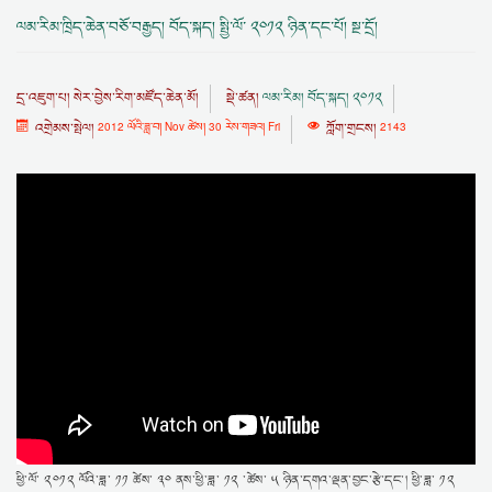
ལམ་རིམ་ཁྲིད་ཆེན་བཅོ་བརྒྱད། བོད་སྐད། སྤྱི་ལོ་ ༢༠༡༢ ཉིན་དང་པོ། སྔ་དྲོ།
དྲ་འཇུག་པ།
སེར་བྱེས་རིག་མཛོད་ཆེན་མོ།
སྡེ་ཚན།
ལམ་རིམ། བོད་སྐད། ༢༠༡༢
འགྲེམས་སྤེལ།
2012 ལོའི་ཟླ་བ། Nov ཚེས། 30 རེས་གཟའ། Fri
ཀློག་གྲངས།
2143
ཕྱི་ལོ་ ༢༠༡༢ ལོའི་ཟླ་ ༡༡ ཚེས་ ༣༠ ནས་ཕྱི་ཟླ་ ༡༢ ་ཚེས་ ༥ ཉིན་དགའ་ལྡན་བྱང་རྩེ་དང་། ཕྱི་ཟླ་ ༡༢