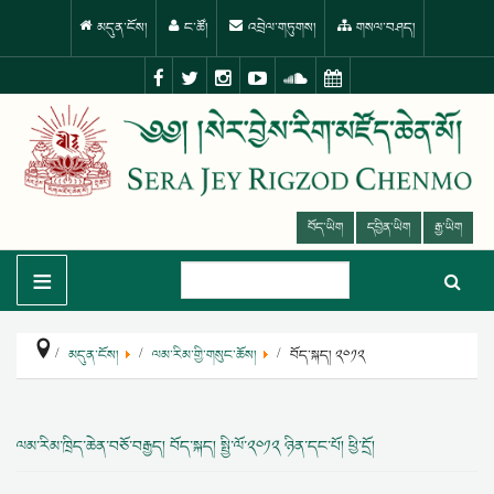
མདུན་ངོས།
ང་ཚོ།
འབྲེལ་གཏུགས།
གསལ་བཤད།
བོད་ཡིག
དབྱིན་ཡིག
རྒྱ་ཡིག
≡
མདུན་ངོས།
ལམ་རིམ་གྱི་གསུང་ཆོས།
བོད་སྐད། ༢༠༡༢
ལམ་རིམ་ཁྲིད་ཆེན་བཅོ་བརྒྱད། བོད་སྐད། སྤྱི་ལོ་༢༠༡༢ ཉིན་དང་པོ། ཕྱི་དྲོ།