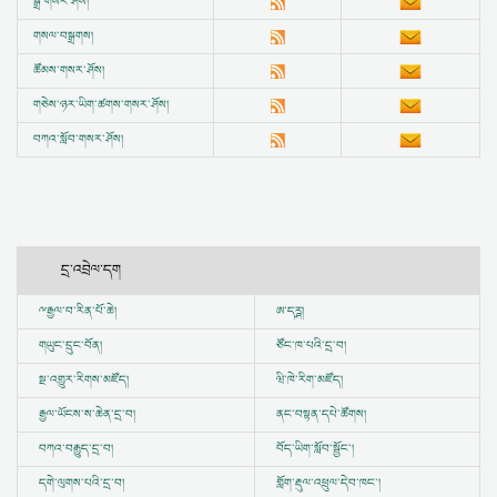
སྒྲ་གསར་ཤོས།
གསལ་བསྒྲགས།
ཚོམས་གསར་ཤོས།
གཅེས་ཉར་ཡིག་ཚགས་གསར་ཤོས།
བཀའ་སློབ་གསར་ཤོས།
དྲ་འབྲེལ་དག
ྋ
རྒྱལ་བ་རིན་པོ་ཆེ།
ཨ་དཪྴ།
གཡུང་དྲུང་བོན།
ཙོང་ཁ་པའི་དྲ་བ།
སྔ་འགྱུར་རིགས་མཛོད།
ཝི་ཁེ་རིག་མཛོད།
རྒྱལ་ཡོངས་ས་ཆེན་དྲ་བ།
ནང་བསྟན་དཔེ་ཚོགས།
བཀའ་བརྒྱུད་དྲ་བ།
བོད་ཡིག་སློབ་སྦྱོང་།
དགེ་ལུགས་པའི་དྲ་བ།
གློག་རྡུལ་འཕྲུལ་དེབ་ཁང་།