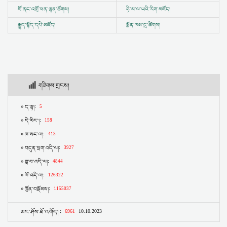
ཇོ་ནང་འགྲོ་ཕན་ལྷན་ཚོགས།
ཧི་མ་ལ་ཡའི་རིག་མཛོད།
རྒྱུད་སྟོད་དཔེ་མཛོད།
སྨོན་ལམ་དྲ་ཚིགས།