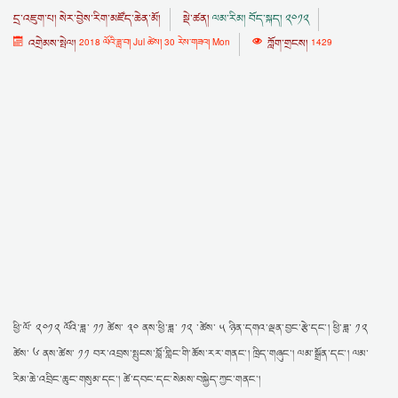
དྲ་འཇུག་པ།
སེར་བྱེས་རིག་མཛོད་ཆེན་མོ།
སྡེ་ཚན།
ལམ་རིམ། བོད་སྐད། ༢༠༡༢
འགྲེམས་སྤེལ།
2018 ལོའི་ཟླ་བ། Jul ཚེས། 30 རེས་གཟའ། Mon
ཀློག་གྲངས།
1429
ཕྱི་ལོ་ ༢༠༡༢ ལོའི་ཟླ་ ༡༡ ཚེས་ ༣༠ ནས་ཕྱི་ཟླ་ ༡༢ ་ཚེས་ ༥ ཉིན་དགའ་ལྡན་བྱང་རྩེ་དང་། ཕྱི་ཟླ་ ༡༢
ཚེས་ ༦ ནས་ཚེས་ ༡༡ བར་འབྲས་སྤུངས་བློ་གླིང་གི་ཆོས་རར་གནང་། ཁྲིད་གཞུང་། ལམ་སྒྲོན་དང་། ལམ་
རིམ་ཆེ་འབྲིང་ཆུང་གསུམ་དང་། ཚེ་དབང་དང་སེམས་བསྐྱེད་ཀྱང་གནང་།