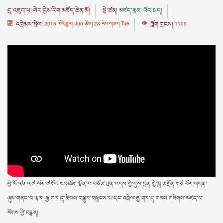
དྲ་འཇུག་པ།
སེར་བྱེས་རིག་མཛོད་ཆེན་མོ།
སྡེ་ཚན།
མཛད་རྣམ། བོད་སྐད།
འགྲེམས་སྤེལ།
2015 ལོའི་ཟླ་བ། Jun ཚེས། 23 རེས་གཟའ། Tue
ཀློག་གྲངས།
1109
ཕྱི་ལོ་༥༦ ༥༧ ལོར་༧གོང་ས་མཆོག་སྟོན་པ་བཅོམ་ལྡན་འདས་ཀྱི་དུས་དྲན་གྱི་སྐུ་མགྲོན་གཙོ་བོར་གདན་
ཞུས་གནང་བ་ལྟར། རྒྱ་གར་དུ་ཆིབས་བསྒྱུར་བསྐྱངས་པ་དང་འབྲེལ་རྒྱ་གར་དུ་གནས་གཟིགས་མཛད་པ་
སོགས་ཀྱི་བརྙན།