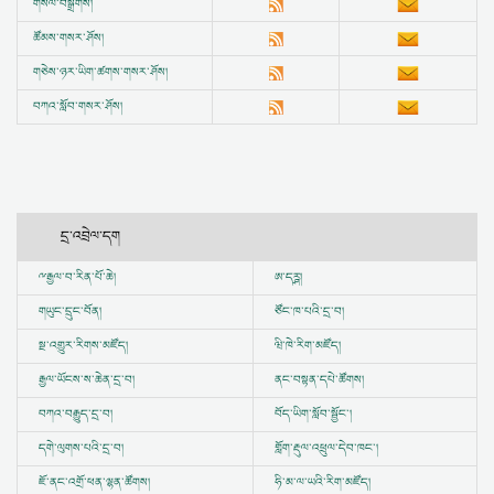
གསལ་བསྒྲགས།
ཚོམས་གསར་ཤོས།
གཅེས་ཉར་ཡིག་ཚགས་གསར་ཤོས།
བཀའ་སློབ་གསར་ཤོས།
དྲ་འབྲེལ་དག
ྋ
རྒྱལ་བ་རིན་པོ་ཆེ།
ཨ་དཪྴ།
གཡུང་དྲུང་བོན།
ཙོང་ཁ་པའི་དྲ་བ།
སྔ་འགྱུར་རིགས་མཛོད།
ཝི་ཁེ་རིག་མཛོད།
རྒྱལ་ཡོངས་ས་ཆེན་དྲ་བ།
ནང་བསྟན་དཔེ་ཚོགས།
བཀའ་བརྒྱུད་དྲ་བ།
བོད་ཡིག་སློབ་སྦྱོང་།
དགེ་ལུགས་པའི་དྲ་བ།
གློག་རྡུལ་འཕྲུལ་དེབ་ཁང་།
ཇོ་ནང་འགྲོ་ཕན་ལྷན་ཚོགས།
ཧི་མ་ལ་ཡའི་རིག་མཛོད།