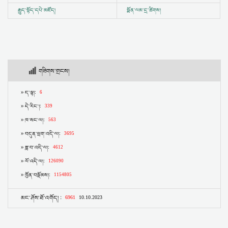
རྒྱུད་སྟོད་དཔེ་མཛོད།
སྨོན་ལམ་དྲ་ཚིགས།