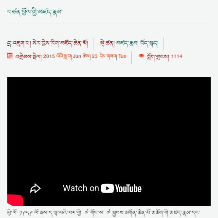
བཙན་བྱོལ་གྱི་མཛད་རྣམ།
དྲ་འཇུག་པ།
སེར་བྱེས་རིག་མཛོད་ཆེན་མོ།
སྡེ་ཚན།
མཛད་རྣམ། བོད་སྐད།
འགྲེམས་སྤེལ།
2015 ལོའི་ཟླ་བ། Jun ཚེས། 23 རེས་གཟའ། Tue
ཀློག་གྲངས།
1114
ཕྱི་ལོ་ ༡༩༥༩ ལོ་ནས་ད་ལྟ་བའི་བར་གྱི་ ༧ གོང་ས་ ༧ སྐྱབས་མགོན་ཆེན་པོ་མཆོག་གི་མཛད་རྣམ་དང་