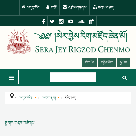
མདུན་ངོས།
ང་ཚོ།
འབྲེལ་གཏུགས།
གསལ་བཤད།
བོད་ཡིག
དབྱིན་ཡིག
རྒྱ་ཡིག
≡
མདུན་ངོས།
མཛད་རྣམ།
བོད་སྐད།
རྒྱ་གར་གནས་གཟིགས།