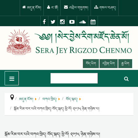
མདུན་ངོས།
ང་ཚོ།
འབྲེལ་གཏུགས།
གསལ་བཤད།
བོད་ཡིག
དབྱིན་ཡིག
རྒྱ་ཡིག
≡
མདུན་ངོས།
བཀའ་ཁྲིད།
བོད་སྐད།
སྒོམ་རིམ་བར་པའི་བཀའ་ཁྲིད། བོད་སྐད། ཕྱི་ལོ། ༢༠༡༥ ཉིན་གཉིས་པ།
སྒོམ་རིམ་བར་པའི་བཀའ་ཁྲིད། བོད་སྐད། ཕྱི་ལོ། ༢༠༡༥ ཉིན་གཉིས་པ།