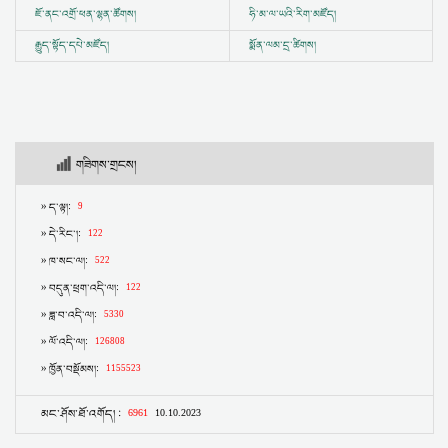
ཇོ་ནང་འགྲོ་ཕན་ལྷན་ཚོགས།
ཧི་མ་ལ་ཡའི་རིག་མཛོད།
རྒྱུད་སྟོད་དཔེ་མཛོད།
སྨོན་ལམ་དྲ་ཚིགས།