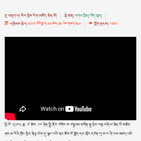
དྲ་འཇུག་པ།
སེར་བྱེས་རིག་མཛོད་ཆེན་མོ།
སྡེ་ཚན།
བཀའ་ཁྲིད། བོད་སྐད།
འགྲེམས་སྤེལ།
2015 ལོའི་ཟླ་བ། Jul ཚེས། 26 རེས་གཟའ། Sun
ཀློག་གྲངས།
1330
ཕྱི་ལོ་ ༢༡༠༥ ཟླ་ ༧ ཚེས་ ༡༠ ཉིན་སྤྱི་ནོར་༧གོང་ས་༧སྐྱབས་མགོན་སྐུ་ཕྲེང་བཅུ་བཞི་པ་ཆེན་པོ་མཆོག་
ནས་ཨ་རིའི་གྲོང་ཁྱེར་ནིའུ་ཡོག་དུ་སྩལ་བའི་ནང་ཆོས་ངོ་སྤྲོད་དང་སློབ་དཔོན་ཀཱ་མ་ལ་ཤི་ལས་མཛད་པའི་