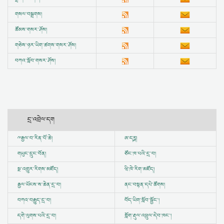
གསལ་བསྒྲགས།
ཚོམས་གསར་ཤོས།
གཅེས་ཉར་ཡིག་ཚགས་གསར་ཤོས།
བཀའ་སློབ་གསར་ཤོས།
དྲ་འབྲེལ་དག
ྋ
རྒྱལ་བ་རིན་པོ་ཆེ།
ཨ་དཪྴ།
གཡུང་དྲུང་བོན།
ཙོང་ཁ་པའི་དྲ་བ།
སྔ་འགྱུར་རིགས་མཛོད།
ཝི་ཁེ་རིག་མཛོད།
རྒྱལ་ཡོངས་ས་ཆེན་དྲ་བ།
ནང་བསྟན་དཔེ་ཚོགས།
བཀའ་བརྒྱུད་དྲ་བ།
བོད་ཡིག་སློབ་སྦྱོང་།
དགེ་ལུགས་པའི་དྲ་བ།
གློག་རྡུལ་འཕྲུལ་དེབ་ཁང་།