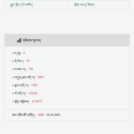
རྒྱུད་སྟོད་དཔེ་མཛོད།
སྨོན་ལམ་དྲ་ཚིགས།