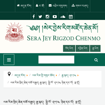
མདུན་ངོས།
ང་ཚོ།
འབྲེལ་གཏུགས།
གསལ་བཤད།
བོད་ཡིག
དབྱིན་ཡིག
རྒྱ་ཡིག
≡
མདུན་ངོས།
ལམ་རིམ་གྱི་གསུང་ཆོས།
རྒྱ་སྐད། ༢༠༡༤
ལམ་རིམ་ཁྲིད་ཆེན་བཅོ་བརྒྱད། རྒྱ་སྐད། སྤྱི་ལོ་ ༢༠༡༤ ཉིན་དང་པོ། སྔ་དྲོ།
ལམ་རིམ་ཁྲིད་ཆེན་བཅོ་བརྒྱད། རྒྱ་སྐད། སྤྱི་ལོ་ ༢༠༡༤ ཉིན་དང་པོ། སྔ་དྲོ།