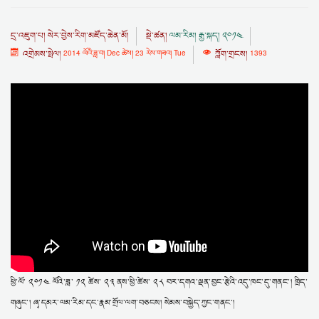
དྲ་འཇུག་པ།
སེར་བྱེས་རིག་མཛོད་ཆེན་མོ།
སྡེ་ཚན།
ལམ་རིམ། རྒྱ་སྐད། ༢༠༡༤
འགྲེམས་སྤེལ།
2014 ལོའི་ཟླ་བ། Dec ཚེས། 23 རེས་གཟའ། Tue
ཀློག་གྲངས།
1393
ཕྱི་ལོ་ ༢༠༡༤ ལོའི་ཟླ་ ༡༢ ཚེས་ ༢༣ ནས་ཕྱི་ཚེས་ ༢༨ བར་དགའ་ལྡན་བྱང་རྩེའི་འདུ་ཁང་དུ་གནང་། ཁྲིད་
གཞུང་། ཞྭ་དམར་ལམ་རིམ་དང་རྣམ་གྲོལ་ལག་བཅངས། སེམས་བསྐྱེད་ཀྱང་གནང་།