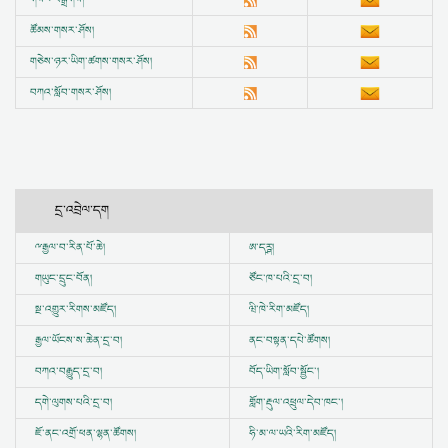
ཚོམས་གསར་ཤོས།
གཅེས་ཉར་ཡིག་ཚགས་གསར་ཤོས།
བཀའ་སློབ་གསར་ཤོས།
དྲ་འབྲེལ་དག
ྋ
རྒྱལ་བ་རིན་པོ་ཆེ།
ཨ་དཪྴ།
གཡུང་དྲུང་བོན།
ཙོང་ཁ་པའི་དྲ་བ།
སྔ་འགྱུར་རིགས་མཛོད།
ཝི་ཁེ་རིག་མཛོད།
རྒྱལ་ཡོངས་ས་ཆེན་དྲ་བ།
ནང་བསྟན་དཔེ་ཚོགས།
བཀའ་བརྒྱུད་དྲ་བ།
བོད་ཡིག་སློབ་སྦྱོང་།
དགེ་ལུགས་པའི་དྲ་བ།
གློག་རྡུལ་འཕྲུལ་དེབ་ཁང་།
ཇོ་ནང་འགྲོ་ཕན་ལྷན་ཚོགས།
ཧི་མ་ལ་ཡའི་རིག་མཛོད།