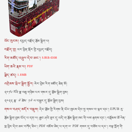
ཡོང་ཁུངས།
དཔྱད་བརྗོད་རྩོམ་སྒྲིག་པ།
བརྗོད་བྱ།
ཕར་ཕྱིན་སྐོར་གྱི་དཔྱད་བརྗོད།
རིག་མཛོད་འཕྲུལ་དེབ་ཨང་།
SJRB-0308
ཡིག་ཆའི་རྣམ་པ།
PDF
ལྗིད་ཚད།
1.8MB
འགྲེམས་སྤེལ་སྒྲིག་སྦྱོར།
སེར་བྱེས་རིག་མཛོད་ཆེན་མོ།
༢༠༡༦ ལོའི་ཟླ་བཅུ་གཉིས་པར་གསར་དུ་རྩོམ་སྒྲིག་བྱས།
༢༠༢༢ ཟླ་ ༧ ཚེས་ ༡༧ ལ་བསྐྱར་དུ་རྩོམ་སྒྲིག་བྱས།
གསལ་བཤད་མདོར་བསྡུས།
དེང་རྩོམ་གྱི་རིགས་ནི་ཡོང་ཁུངས་དེབ་ཏུ་གསལ་བ་ལྟར་དང་། EPUB རུ་
རྩོམ་སྒྲིག་བྱས་ཡོད་པ་དག་ལ། རྒྱབ་ཤའི་ཟུར་དུ་འདི་ག་རྩོམ་སྒྲིག་ཁང་གི་ལས་རྟགས་དང་། བསྡོམས་ཐོ་ལེན་
སླ་ཕྱིར་དེབ་ཨང་བཀོད་ཅིང་། PDF བཟོས་མེད་པ་དག་ལ་ PDF གསར་དུ་བཟོས་པ་དང་། བལྟ་ཀློག་གི་