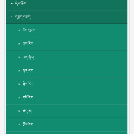
དེང་རྩོམ།
དཔྱད་བརྗོད།
ཆོས་ལུགས།
ནང་རིག
བརྡ་སྤྲོད།
སྙན་ངག
རྩིས་རིག
གསོ་རིག
ཚད་མ།
རྩོམ་རིག