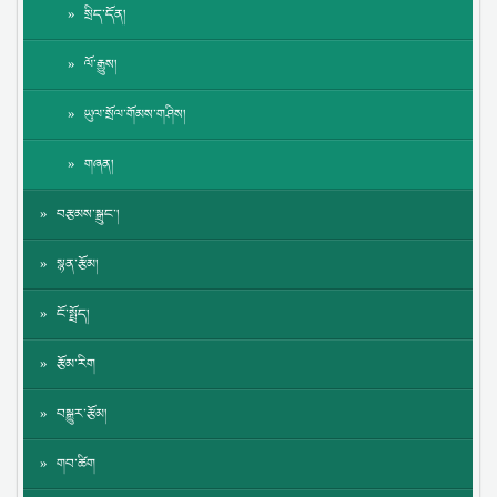
སྲིད་དོན།
ལོ་རྒྱུས།
ཡུལ་སྲོལ་གོམས་གཤིས།
གཞན།
བརྩམས་སྒྲུང་།
སྙན་རྩོམ།
ངོ་སྤྲོད།
རྩོམ་རིག
བསྒྱུར་རྩོམ།
གབ་ཚིག