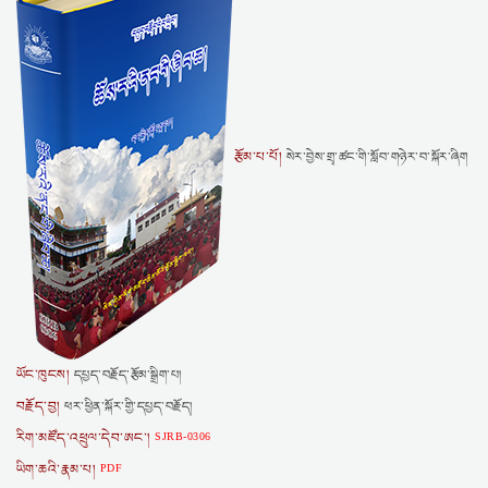
རྩོམ་པ་པོ།
སེར་བྱེས་གྲྭ་ཚང་གི་སློབ་གཉེར་བ་སྐོར་ཞིག
ཡོང་ཁུངས།
དཔྱད་བརྗོད་རྩོམ་སྒྲིག་པ།
བརྗོད་བྱ།
ཕར་ཕྱིན་སྐོར་གྱི་དཔྱད་བརྗོད།
རིག་མཛོད་འཕྲུལ་དེབ་ཨང་།
SJRB-0306
ཡིག་ཆའི་རྣམ་པ།
PDF