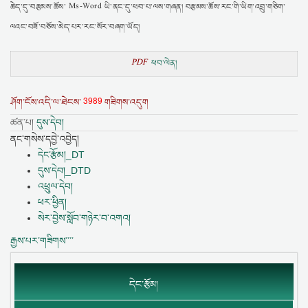
ཆེད་དུ་བརྩམས་ཆོས་ Ms-Word ཡི་ནང་དུ་ཕབ་པ་ལས་གཞན། བརྩམས་ཆོས་རང་གི་ཡིག་འབྲུ་གཅིག་
ལའང་བཟོ་བཅོས་མེད་པར་རང་སོར་བཞག་ཡོད།
PDF
ཕབ་ལེན།
3989
ཤོག་ངོས་འདི་ལ་ཐེངས་
གཟིགས་འདུག
ཚན་པ།
དུས་དེབ།
ནང་གསེས་དབྱེ་འབྱེད།
དེང་རྩོམ།_DT
དུས་དེབ།_DTD
འཕྲུལ་དེབ།
ཕར་ཕྱིན།
སེར་བྱེས་སློབ་གཉེར་བ་འགའ།
རྒྱས་པར་གཟིགས་་་་
དེང་རྩོམ།