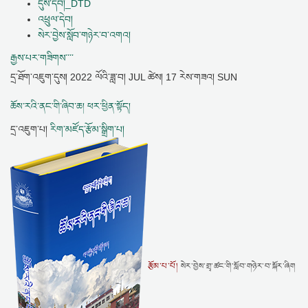
དུས་དེབ།_DTD
འཕྲུལ་དེབ།
སེར་བྱེས་སློབ་གཉེར་བ་འགའ།
རྒྱས་པར་གཟིགས་་་་
དྲ་ཐོག་འཇུག་དུས།
2022 ལོའི་ཟླ་བ། JUL ཚེས། 17 རེས་གཟའ། SUN
ཆོས་རའི་ནང་གི་ཞིབ་ཆ། ཕར་ཕྱིན་སྟོད།
དྲ་འཇུག་པ།
རིག་མཛོད་རྩོམ་སྒྲིག་པ།
རྩོམ་པ་པོ།
སེར་བྱེས་གྲྭ་ཚང་གི་སློབ་གཉེར་བ་སྐོར་ཞིག