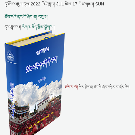
དྲ་ཐོག་འཇུག་དུས།
2022 ལོའི་ཟླ་བ། JUL ཚེས། 17 རེས་གཟའ། SUN
ཆོས་རའི་ནང་གི་ཞིབ་ཆ། དབུ་མ།
དྲ་འཇུག་པ།
རིག་མཛོད་རྩོམ་སྒྲིག་པ།
རྩོམ་པ་པོ།
སེར་བྱེས་གྲྭ་ཚང་གི་སློབ་གཉེར་བ་སྐོར་ཞིག