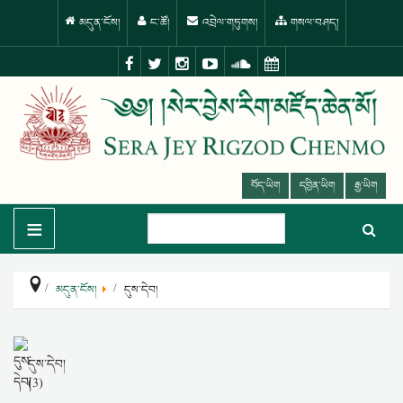
མདུན་ངོས།
ང་ཚོ།
འབྲེལ་གཏུགས།
གསལ་བཤད།
བོད་ཡིག
དབྱིན་ཡིག
རྒྱ་ཡིག
≡
མདུན་ངོས།
དུས་དེབ།
དུས་དེབ།
(3)