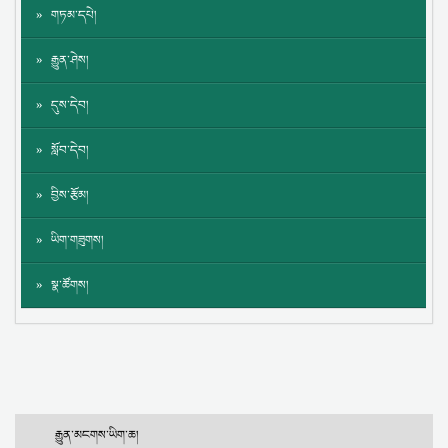
གཏམ་དཔེ།
རྒྱུན་ཤེས།
དུས་དེབ།
སློབ་དེབ།
བྱིས་རྩོམ།
ཡིག་གཟུགས།
སྣ་ཚོགས།
རྒྱུན་མངགས་ཡིག་ཆ།