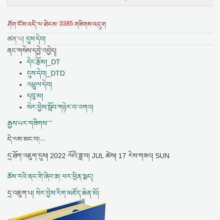
3385
ཤོག་ངོས་འདི་ལ་ཐེངས་
གཟིགས་འདུག
ཚན་པ།
དུས་དེབ།
ནང་གསེས་དབྱེ་འབྱེད།
དེང་རྩོམ།_DT
དུས་དེབ།_DTD
འཕྲུལ་དེབ།
དབུ་མ།
སེར་བྱེས་སློབ་གཉེར་བ་འགའ།
རྒྱས་པར་གཟིགས་་་་
དེ་ལས་མང་བ།...
དྲ་ཐོག་འཇུག་དུས།
2022 ལོའི་ཟླ་བ། JUL ཚེས། 17 རེས་གཟའ། SUN
ཆོས་རའི་ནང་གི་ཞིབ་ཆ། ཕར་ཕྱིན་སྨད།
དྲ་འཇུག་པ།
སེར་བྱེས་རིག་མཛོད་ཆེན་མོ།