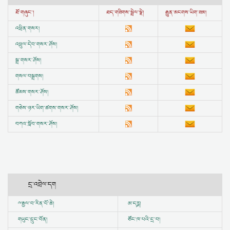
ཐོ་གཞུང་།
ཐད་གཟིགས་སྦྲེལ་སྣེ།
རྒྱུན་མངགས་ཡིག་ཟམ།
འཕྲིན་གསར།
འཕྲུལ་དེབ་གསར་ཤོས།
སྒྲ་གསར་ཤོས།
གསལ་བསྒྲགས།
ཚོམས་གསར་ཤོས།
གཅེས་ཉར་ཡིག་ཚགས་གསར་ཤོས།
བཀའ་སློབ་གསར་ཤོས།
དྲ་འབྲེལ་དག
ྋ
རྒྱལ་བ་རིན་པོ་ཆེ།
ཨ་དཪྴ།
གཡུང་དྲུང་བོན།
ཙོང་ཁ་པའི་དྲ་བ།