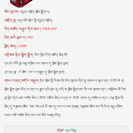
ཡོང་ཁུངས།
དཔྱད་བརྗོད་རྩོམ་སྒྲིག་པ།
བརྗོད་བྱ།
དབུ་མའི་སྐོར་གྱི་དཔྱད་བརྗོད།
རིག་མཛོད་འཕྲུལ་དེབ་ཨང་།
SJRB-0307
ཡིག་ཆའི་རྣམ་པ།
PDF
ལྗིད་ཚད།
2.8MB
འགྲེམས་སྤེལ་སྒྲིག་སྦྱོར།
སེར་བྱེས་རིག་མཛོད་ཆེན་མོ།
༢༠༡༦ ལོའི་ཟླ་བཅུ་གཉིས་པར་གསར་དུ་རྩོམ་སྒྲིག་བྱས།
༢༠༢༢ ཟླ་ ༧ ཚེས་ ༡༧ ལ་བསྐྱར་དུ་རྩོམ་སྒྲིག་བྱས།
གསལ་བཤད་མདོར་བསྡུས།
དེང་རྩོམ་གྱི་རིགས་ནི་ཡོང་ཁུངས་དེབ་ཏུ་གསལ་བ་ལྟར་དང་། EPUB རུ་
རྩོམ་སྒྲིག་བྱས་ཡོད་པ་དག་ལ། རྒྱབ་ཤའི་ཟུར་དུ་འདི་ག་རྩོམ་སྒྲིག་ཁང་གི་ལས་རྟགས་དང་། བསྡོམས་ཐོ་ལེན་
སླ་ཕྱིར་དེབ་ཨང་བཀོད་ཅིང་། PDF བཟོས་མེད་པ་དག་ལ་ PDF གསར་དུ་བཟོས་པ་དང་། བལྟ་ཀློག་གི་
ཆེད་དུ་བརྩམས་ཆོས་ Ms-Word ཡི་ནང་དུ་ཕབ་པ་ལས་གཞན། བརྩམས་ཆོས་རང་གི་ཡིག་འབྲུ་གཅིག་
ལའང་བཟོ་བཅོས་མེད་པར་རང་སོར་བཞག་ཡོད།
PDF
ཕབ་ལེན།