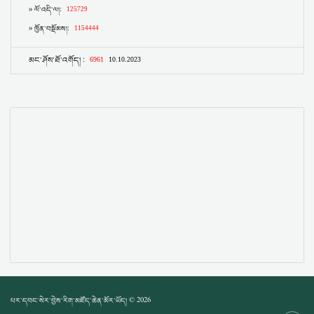
པར་དབང་སེར་བྱེས་རིག་མཛོད་ཆེན་མོར་ཡོད། © 2026