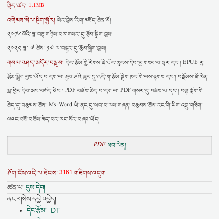
ལྗིད་ཚད།
1.1MB
འགྲེམས་སྤེལ་སྒྲིག་སྦྱོར།
སེར་བྱེས་རིག་མཛོད་ཆེན་མོ།
༢༠༡༦ ལོའི་ཟླ་བཅུ་གཉིས་པར་གསར་དུ་རྩོམ་སྒྲིག་བྱས།
༢༠༢༢ ཟླ་ ༧ ཚེས་ ༡༧ ལ་བསྐྱར་དུ་རྩོམ་སྒྲིག་བྱས།
གསལ་བཤད་མདོར་བསྡུས།
དེང་རྩོམ་གྱི་རིགས་ནི་ཡོང་ཁུངས་དེབ་ཏུ་གསལ་བ་ལྟར་དང་། EPUB རུ་
རྩོམ་སྒྲིག་བྱས་ཡོད་པ་དག་ལ། རྒྱབ་ཤའི་ཟུར་དུ་འདི་ག་རྩོམ་སྒྲིག་ཁང་གི་ལས་རྟགས་དང་། བསྡོམས་ཐོ་ལེན་
སླ་ཕྱིར་དེབ་ཨང་བཀོད་ཅིང་། PDF བཟོས་མེད་པ་དག་ལ་ PDF གསར་དུ་བཟོས་པ་དང་། བལྟ་ཀློག་གི་
ཆེད་དུ་བརྩམས་ཆོས་ Ms-Word ཡི་ནང་དུ་ཕབ་པ་ལས་གཞན། བརྩམས་ཆོས་རང་གི་ཡིག་འབྲུ་གཅིག་
ལའང་བཟོ་བཅོས་མེད་པར་རང་སོར་བཞག་ཡོད།
PDF
ཕབ་ལེན།
3161
ཤོག་ངོས་འདི་ལ་ཐེངས་
གཟིགས་འདུག
ཚན་པ།
དུས་དེབ།
ནང་གསེས་དབྱེ་འབྱེད།
དེང་རྩོམ།_DT