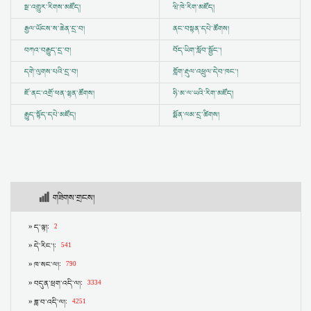
སྔ་འགྱུར་རིགས་མཛོད།
ཝི་ཁེ་རིག་མཛོད།
རྒྱལ་ཡོངས་ས་ཆེན་དྲ་བ།
ནང་བསྟན་དཔེ་ཚོགས།
བཀའ་བརྒྱུད་དྲ་བ།
བོད་ཡིག་སློབ་སྦྱོང་།
དགེ་ལུགས་པའི་དྲ་བ།
གློག་རྡུལ་འཕྲུལ་དེབ་ཁང་།
ཇོ་ནང་འགྲོ་ཕན་ལྷན་ཚོགས།
ཧི་མ་ལ་ཡའི་རིག་མཛོད།
རྒྱུད་སྟོད་དཔེ་མཛོད།
སྨོན་ལམ་དྲ་ཚིགས།