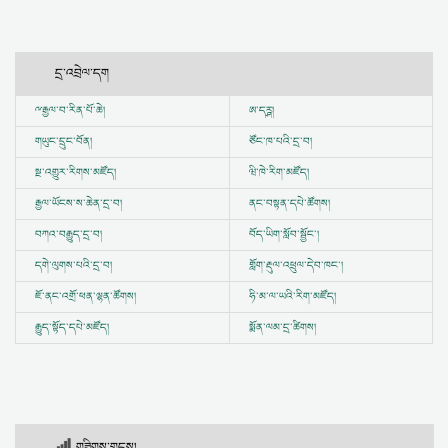
དྲ་འབྲེལ་དག
ྋ
རྒྱལ་བ་རིན་པོ་ཆེ།
ཨ་དཪྴ།
གཡུང་དྲུང་བོན།
ཙོང་ཁ་པའི་དྲ་བ།
སྔ་འགྱུར་རིགས་མཛོད།
ཝི་ཁེ་རིག་མཛོད།
རྒྱལ་ཡོངས་ས་ཆེན་དྲ་བ།
ནང་བསྟན་དཔེ་ཚོགས།
བཀའ་བརྒྱུད་དྲ་བ།
བོད་ཡིག་སློབ་སྦྱོང་།
དགེ་ལུགས་པའི་དྲ་བ།
གློག་རྡུལ་འཕྲུལ་དེབ་ཁང་།
ཇོ་ནང་འགྲོ་ཕན་ལྷན་ཚོགས།
ཧི་མ་ལ་ཡའི་རིག་མཛོད།
རྒྱུད་སྟོད་དཔེ་མཛོད།
སྨོན་ལམ་དྲ་ཚིགས།