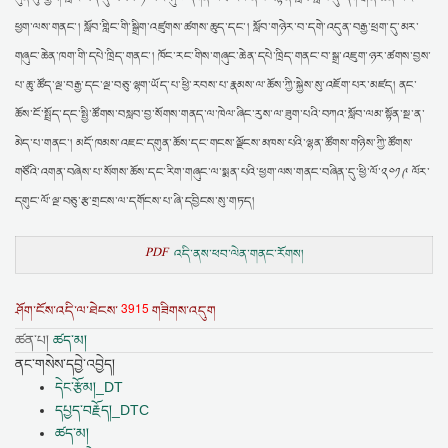
ཕྱག་ལས་གནང་། སློབ་གླིང་གི་སྒྲིག་འཛུགས་ཚགས་ཆུད་དང་། སློབ་གཉེར་བ་དགེ་འདུན་བརྒྱ་ཕྲག་དུ་མར་
གཞུང་ཆེན་ཁག་གི་དཔེ་ཁྲིད་གནང་། ཁོང་རང་གིས་གཞུང་ཆེན་དཔེ་ཁྲིད་གནང་བ་སྒྲ་འཇུག་ཉར་ཚགས་བྱས་
པ་ཆུ་ཚོད་ལྔ་བརྒྱ་དང་ལྔ་བཅུ་ལྷག་ཡོད་པ་ཕྱི་རབས་པ་རྣམས་ལ་ཆོས་ཀྱི་སྐྱེས་སུ་འཇོག་པར་མཛད། ནང་
ཆོས་ངོ་སྤྲོད་དང་སྤྱི་ཚོགས་བསླབ་བྱ་སོགས་གནད་ལ་ཁེལ་ཞིང་རུས་ལ་ཟུག་པའི་བཀའ་སློབ་ལམ་སྟོན་སྔ་ན་
མེད་པ་གནང་། མདོ་ཁམས་འཇང་དགུན་ཆོས་དང་གངས་ལྗོངས་མཁས་པའི་ལྷན་ཚོགས་གཉིས་ཀྱི་ཚོགས་
གཙོའི་འགན་བཞེས་པ་སོགས་ཆོས་དང་རིག་གཞུང་ལ་སྨན་པའི་ཕྱག་ལས་གནང་བཞིན་དུ་ཕྱི་ལོ་༢༠༡༩ ལོར་
དགུང་ལོ་ལྔ་བཅུ་རྩ་གྲངས་ལ་དགོངས་པ་ཞི་དབྱིངས་སུ་གཏད།
PDF
འདི་ནས་ཕབ་ལེན་གནང་རོགས།
3915
ཤོག་ངོས་འདི་ལ་ཐེངས་
གཟིགས་འདུག
ཚན་པ།
ཚད་མ།
ནང་གསེས་དབྱེ་འབྱེད།
དེང་རྩོམ།_DT
དཔྱད་བརྗོད།_DTC
ཚད་མ།