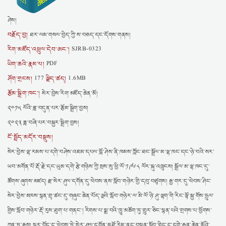
ཤེས།
བརྗོད་བྱ།
ཐར་ལམ་གསལ་བྱེད་ཀྱི་ས་བཅད་དང་དོགས་གནས།
རིག་མཛོད་འཕྲུལ་དེབ་ཨང་།
SJRB-0323
ཡིག་ཆའི་རྣམ་པ།
PDF
ཤོག་གྲངས།
ལྗིད་ཚད།
177
1.6MB
རྩོམ་སྒྲིག་ཁང་།
སེར་བྱེས་རིག་མཛོད་ཆེན་མོ།
༢༠༡༥ ལོའི་ཟླ་བདུན་པར་རྩོམ་སྒྲིག་བྱས།
༢༠༢༣ ཟླ་བཞི་པར་བསྐྱར་སྒྲིག་བྱས།
ངོ་སྤྲོད་མདོར་བསྡུས།
སེར་བྱེས་ལྷ་རམས་པ་དགེ་བཤེས་འཇམ་དཔལ་བློ་ཤེས་ནི་ཁམས་ཀློང་ཐང་སྒྲོལ་མ་ལྷ་ཁང་དང་ཉེ་བའི་སར་
ཡབ་མགོན་པོ་རྡོ་རྗེ་དང་ཡུམ་དགེ་རྩེ་གཉིས་ཀྱི་སྲས་སུ་ཕྱི་ལོ་༡༩༦༨ ལོར་སྐུ་འཁྲུངས། སྒྲོལ་མ་ལྷ་ཁང་དུ་
ཚོགས་ཞུགས་མཛད། རྫ་སེར་ཤུལ་དགོན་དུ་ཕེབས་ནས་སློབ་གཉེར་གྱི་དབུ་བཙུགས། རྒྱ་གར་དུ་ཕེབས་ཤིང་
སེར་བྱེས་མཁས་སྙན་གྲྭ་ཚང་དུ་གཞུང་ཆེན་པོད་ལྔའི་སློབ་གཉེར་ལ་མི་ལོ་ཉི་ཤུ་ལྷག་གི་རིང་ལྟོ་སྐྱ་གོས་ཧྲུལ་
གྱིས་སློབ་གཉེར་རྡོ་རུས་ཐུག་པ་གནང་། རིགས་པ་སྨྲ་བའི་ཁྱུ་མཆོག་ཏུ་གྱུར་ཅིང་སྙན་པའི་གྲགས་པ་ཕྱོགས་
ཀུན་ཏུ་རྒྱས། སླར་བོད་དུ་ཕེབས་ཏེ་སེར་ཤུལ་དགོན་མཐོ་རིམ་ནང་བསྟན་སློབ་གླིང་དུ་དགེ་རྒན་ཆེན་མོའི་