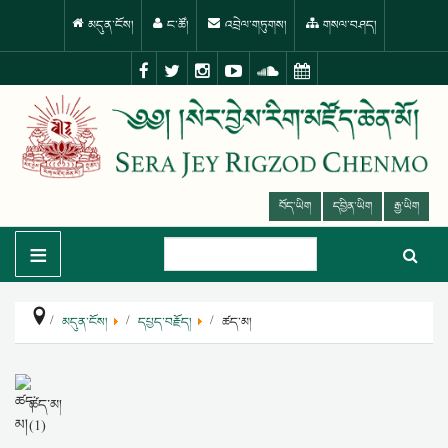
མདུན་ངོས།
ང་ཚོ།
འབྲེལ་གཏུགས།
གསལ་བཤད།
བོད་ཡིག
དབྱིན་ཡིག
རྒྱ་ཡིག
≡
མདུན་ངོས།
དཔྱད་བརྗོད།
ཚད་མ།
ཚད་མ།
(1)