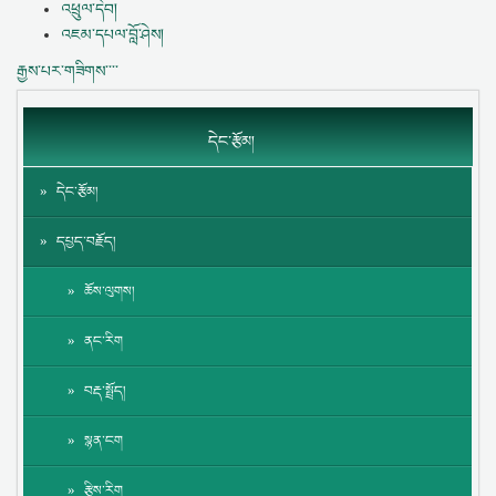
འཕྲུལ་དེབ།
འཇམ་དཔལ་བློ་ཤེས།
རྒྱས་པར་གཟིགས་་་་
དེང་རྩོམ།
དེང་རྩོམ།
དཔྱད་བརྗོད།
ཆོས་ལུགས།
ནང་རིག
བརྡ་སྤྲོད།
སྙན་ངག
རྩིས་རིག