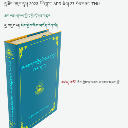
དྲ་ཐོག་འཇུག་དུས།
2023 ལོའི་ཟླ་བ། APR ཚེས། 27 རེས་གཟའ། THU
ཐར་ལམ་གསལ་བྱེད་ཀྱི་དོགས་གནས།
དྲ་འཇུག་པ།
སེར་བྱེས་རིག་མཛོད་ཆེན་མོ།
མཛད་པ་པོ།
སེར་བྱེས་ལྷ་རམས་པ་འཇམ་དཔལ་བློ་