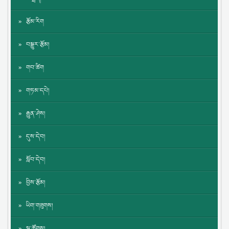
རྩོམ་རིག
བསྒྱུར་རྩོམ།
གབ་ཚིག
གཏམ་དཔེ།
རྒྱུན་ཤེས།
དུས་དེབ།
སློབ་དེབ།
བྱིས་རྩོམ།
ཡིག་གཟུགས།
སྣ་ཚོགས།