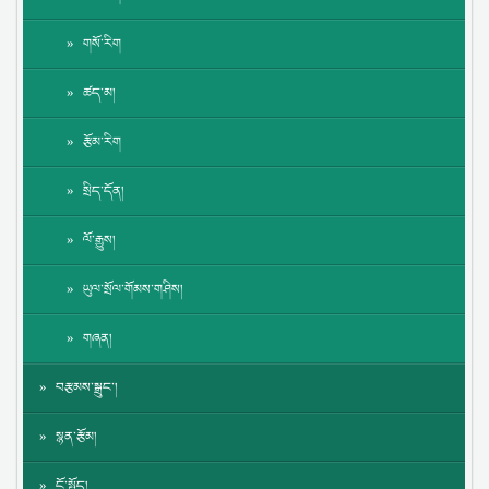
གསོ་རིག
ཚད་མ།
རྩོམ་རིག
སྲིད་དོན།
ལོ་རྒྱུས།
ཡུལ་སྲོལ་གོམས་གཤིས།
གཞན།
བརྩམས་སྒྲུང་།
སྙན་རྩོམ།
ངོ་སྤྲོད།