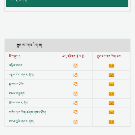
རྒྱུན་མངགས་ཡིག་ཆ།
ཐོ་གཞུང་།
ཐད་གཟིགས་སྦྲེལ་སྣེ།
རྒྱུན་མངགས་ཡིག་ཟམ།
འཕྲིན་གསར།
འཕྲུལ་དེབ་གསར་ཤོས།
སྒྲ་གསར་ཤོས།
གསལ་བསྒྲགས།
ཚོམས་གསར་ཤོས།
གཅེས་ཉར་ཡིག་ཚགས་གསར་ཤོས།
བཀའ་སློབ་གསར་ཤོས།