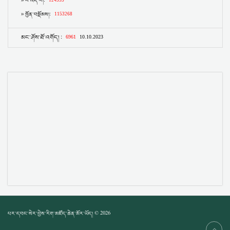
པར་དབང་སེར་བྱེས་རིག་མཛོད་ཆེན་མོར་ཡོད། © 2026