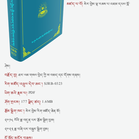
མཛད་པ་པོ།
སེར་བྱེས་ལྷ་རམས་པ་འཇམ་དཔལ་བློ་
ཤེས།
བརྗོད་བྱ།
ཐར་ལམ་གསལ་བྱེད་ཀྱི་ས་བཅད་དང་དོགས་གནས།
རིག་མཛོད་འཕྲུལ་དེབ་ཨང་།
SJRB-0323
ཡིག་ཆའི་རྣམ་པ།
PDF
ཤོག་གྲངས།
ལྗིད་ཚད།
177
1.6MB
རྩོམ་སྒྲིག་ཁང་།
སེར་བྱེས་རིག་མཛོད་ཆེན་མོ།
༢༠༡༥ ལོའི་ཟླ་བདུན་པར་རྩོམ་སྒྲིག་བྱས།
༢༠༢༣ ཟླ་བཞི་པར་བསྐྱར་སྒྲིག་བྱས།
ངོ་སྤྲོད་མདོར་བསྡུས།