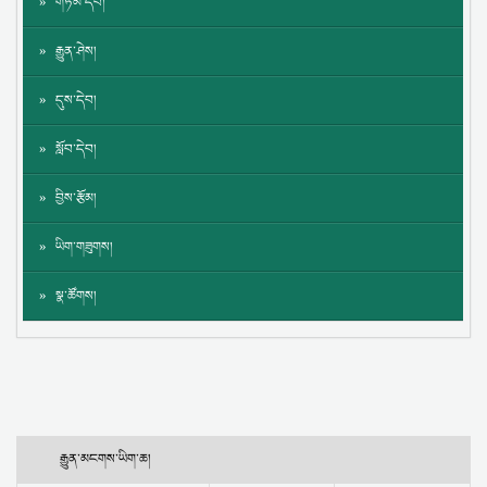
གཏམ་དཔེ།
རྒྱུན་ཤེས།
དུས་དེབ།
སློབ་དེབ།
བྱིས་རྩོམ།
ཡིག་གཟུགས།
སྣ་ཚོགས།
རྒྱུན་མངགས་ཡིག་ཆ།