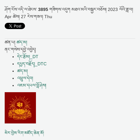
ཤོག་ངོས་འདི་ལ་ཐེངས་
3895
གཟིགས་འདུག
མཐའ་མའི་བསྐྱར་བཅོས།
2023 ལོའི་ཟླ་བ།
Apr ཚེས། 27 རེས་གཟའ། Thu
ཚན་པ།
ཚད་མ།
ནང་གསེས་དབྱེ་འབྱེད།
དེང་རྩོམ།_DT
དཔྱད་བརྗོད།_DTC
ཚད་མ།
འཕྲུལ་དེབ།
འཇམ་དཔལ་བློ་ཤེས།
སེར་བྱེས་རིག་མཛོད་ཆེན་མོ།