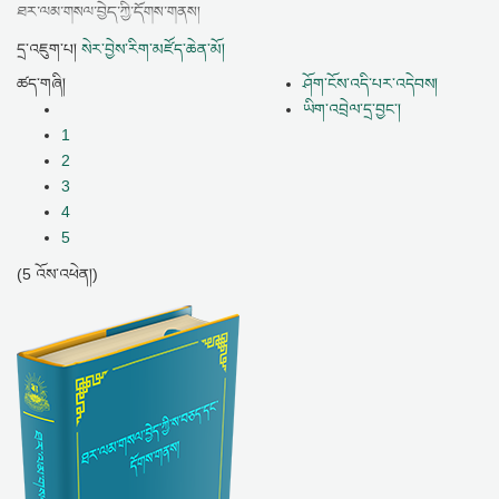
ཐར་ལམ་གསལ་བྱེད་ཀྱི་དོགས་གནས།
དྲ་འཇུག་པ།
སེར་བྱེས་རིག་མཛོད་ཆེན་མོ།
ཚད་གཞི།
ཤོག་ངོས་འདི་པར་འདེབས།
ཡིག་འབྲེལ་དྲ་བྱང་།
1
2
3
4
5
(5 འོས་འཕེན།)