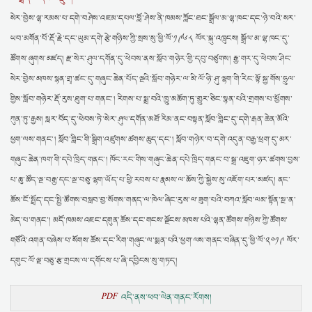
སེར་བྱེས་ལྷ་རམས་པ་དགེ་བཤེས་འཇམ་དཔལ་བློ་ཤེས་ནི་ཁམས་ཀློང་ཐང་སྒྲོལ་མ་ལྷ་ཁང་དང་ཉེ་བའི་སར་
ཡབ་མགོན་པོ་རྡོ་རྗེ་དང་ཡུམ་དགེ་རྩེ་གཉིས་ཀྱི་སྲས་སུ་ཕྱི་ལོ་༡༩༦༨ ལོར་སྐུ་འཁྲུངས། སྒྲོལ་མ་ལྷ་ཁང་དུ་
ཚོགས་ཞུགས་མཛད། རྫ་སེར་ཤུལ་དགོན་དུ་ཕེབས་ནས་སློབ་གཉེར་གྱི་དབུ་བཙུགས། རྒྱ་གར་དུ་ཕེབས་ཤིང་
སེར་བྱེས་མཁས་སྙན་གྲྭ་ཚང་དུ་གཞུང་ཆེན་པོད་ལྔའི་སློབ་གཉེར་ལ་མི་ལོ་ཉི་ཤུ་ལྷག་གི་རིང་ལྟོ་སྐྱ་གོས་ཧྲུལ་
གྱིས་སློབ་གཉེར་རྡོ་རུས་ཐུག་པ་གནང་། རིགས་པ་སྨྲ་བའི་ཁྱུ་མཆོག་ཏུ་གྱུར་ཅིང་སྙན་པའི་གྲགས་པ་ཕྱོགས་
ཀུན་ཏུ་རྒྱས། སླར་བོད་དུ་ཕེབས་ཏེ་སེར་ཤུལ་དགོན་མཐོ་རིམ་ནང་བསྟན་སློབ་གླིང་དུ་དགེ་རྒན་ཆེན་མོའི་
ཕྱག་ལས་གནང་། སློབ་གླིང་གི་སྒྲིག་འཛུགས་ཚགས་ཆུད་དང་། སློབ་གཉེར་བ་དགེ་འདུན་བརྒྱ་ཕྲག་དུ་མར་
གཞུང་ཆེན་ཁག་གི་དཔེ་ཁྲིད་གནང་། ཁོང་རང་གིས་གཞུང་ཆེན་དཔེ་ཁྲིད་གནང་བ་སྒྲ་འཇུག་ཉར་ཚགས་བྱས་
པ་ཆུ་ཚོད་ལྔ་བརྒྱ་དང་ལྔ་བཅུ་ལྷག་ཡོད་པ་ཕྱི་རབས་པ་རྣམས་ལ་ཆོས་ཀྱི་སྐྱེས་སུ་འཇོག་པར་མཛད། ནང་
ཆོས་ངོ་སྤྲོད་དང་སྤྱི་ཚོགས་བསླབ་བྱ་སོགས་གནད་ལ་ཁེལ་ཞིང་རུས་ལ་ཟུག་པའི་བཀའ་སློབ་ལམ་སྟོན་སྔ་ན་
མེད་པ་གནང་། མདོ་ཁམས་འཇང་དགུན་ཆོས་དང་གངས་ལྗོངས་མཁས་པའི་ལྷན་ཚོགས་གཉིས་ཀྱི་ཚོགས་
གཙོའི་འགན་བཞེས་པ་སོགས་ཆོས་དང་རིག་གཞུང་ལ་སྨན་པའི་ཕྱག་ལས་གནང་བཞིན་དུ་ཕྱི་ལོ་༢༠༡༩ ལོར་
དགུང་ལོ་ལྔ་བཅུ་རྩ་གྲངས་ལ་དགོངས་པ་ཞི་དབྱིངས་སུ་གཏད།
PDF
འདི་ནས་ཕབ་ལེན་གནང་རོགས།