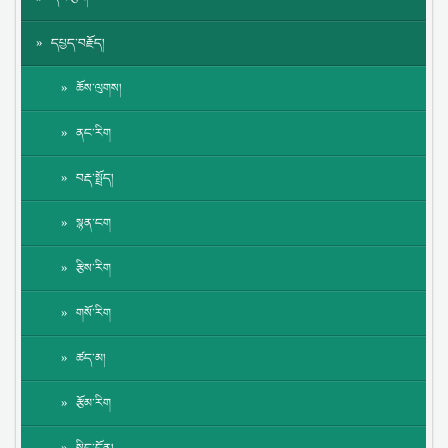
དཔྱད་བརྗོད།
ཆོས་ལུགས།
ནང་རིག
བརྡ་སྤྲོད།
སྙན་ངག
རྩིས་རིག
གསོ་རིག
ཚད་མ།
རྩོམ་རིག