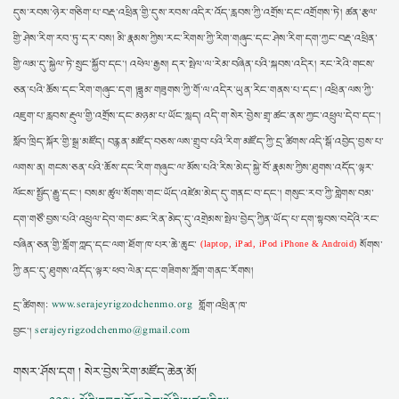
དུས་རབས་ཉེར་གཅིག་པ་བརྡ་འཕྲིན་གྱི་དུས་རབས་འདིར་འོད་རླབས་ཀྱི་འགྲོས་དང་འགྲོགས་ཏེ། ཚན་རྩལ་
གྱི་ཤེས་རིག་རབ་ཏུ་དར་བས། མི་རྣམས་ཀྱིས་རང་རིགས་ཀྱི་རིག་གཞུང་དང་ཤེས་རིག་དག་ཀྱང་བརྡ་འཕྲིན་
གྱི་ལམ་དུ་སྐྱེལ་ཏེ་སྲུང་སྐྱོབ་དང་། འཕེལ་རྒྱས། དར་སྤེལ་ལ་རེམ་བཞིན་པའི་སྐབས་འདིར། རང་རེའི་གངས་
ཅན་པའི་ཆོས་དང་རིག་གཞུང་དག །ཟླུམ་གཟུགས་ཀྱི་གོ་ལ་འདིར་ཡུན་རིང་གནས་པ་དང་། འཕྲིན་ལས་ཀྱི་
འཇུག་པ་རླབས་རྡུལ་གྱི་འགྲོས་དང་མཉམ་པ་ཡོང་སླད། འདི་ག་སེར་བྱེས་གྲྭ་ཚང་ནས་ཀྱང་འཕྲུལ་དེབ་དང་།
སློབ་ཁྲིད་སྐོར་གྱི་སྒྲ་མཛོད། བརྙན་མཛོད་བཅས་ལས་གྲུབ་པའི་རིག་མཛོད་ཀྱི་དྲ་ཚིགས་འདི་སྒོ་འབྱེད་བྱས་པ་
ལགས་ན། གངས་ཅན་པའི་ཆོས་དང་རིག་གཞུང་ལ་མོས་པའི་རིས་མེད་སྐྱེ་བོ་རྣམས་ཀྱིས་ཐུགས་འདོད་ལྟར་
ལོངས་སྤྱོད་རྒྱུ་དང་། བསམ་ཚུལ་སོགས་གང་ཡོད་འཛེམ་མེད་དུ་གནང་བ་དང་། གསུང་རབ་ཀྱི་གླེགས་བམ་
དག་གཙོ་བྱས་པའི་འཕྲུལ་དེབ་གང་མང་རིན་མེད་དུ་འགྲེམས་སྤེལ་བྱེད་ཀྱིན་ཡོད་པ་དག་སྟབས་བདེའི་རང་
བཞིན་ཅན་གྱི་གློག་ཀླད་དང་ལག་ཐོག་ཁ་པར་ཆེ་ཆུང་
སོགས་
(laptop, iPad, iPod iPhone & Android)
ཀྱི་ནང་དུ་ཐུགས་འདོད་ལྟར་ཕབ་ལེན་དང་གཟིགས་ཀློག་གནང་རོགས།
དྲ་ཚིགས།:
www.serajeyrigzodchenmo.org
གློག་འཕྲིན་ཁ་
བྱང་།
serajeyrigzodchenmo@gmail.com
གསར་ཤོས་དག ། སེར་བྱེས་རིག་མཛོད་ཆེན་མོ།