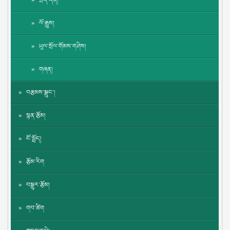
སྲིད་དོན།
ལོ་རྒྱུས།
ཡུལ་སྲོལ་གོམས་གཤིས།
གཞན།
བརྩམས་སྒྲུང་།
སྙན་རྩོམ།
ངོ་སྤྲོད།
རྩོམ་རིག
བསྒྱུར་རྩོམ།
གབ་ཚིག