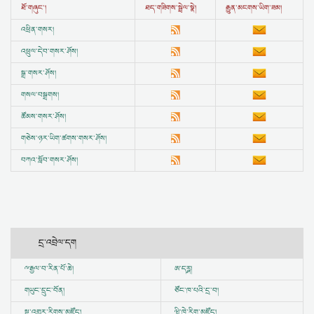
ཐོ་གཞུང་།
ཐད་གཟིགས་སྦྲེལ་སྣེ།
རྒྱུན་མངགས་ཡིག་ཟམ།
འཕྲིན་གསར།
འཕྲུལ་དེབ་གསར་ཤོས།
སྒྲ་གསར་ཤོས།
གསལ་བསྒྲགས།
ཚོམས་གསར་ཤོས།
གཅེས་ཉར་ཡིག་ཚགས་གསར་ཤོས།
བཀའ་སློབ་གསར་ཤོས།
དྲ་འབྲེལ་དག
ྋ
རྒྱལ་བ་རིན་པོ་ཆེ།
ཨ་དཪྴ།
གཡུང་དྲུང་བོན།
ཙོང་ཁ་པའི་དྲ་བ།
སྔ་འགྱུར་རིགས་མཛོད།
ཝི་ཁེ་རིག་མཛོད།