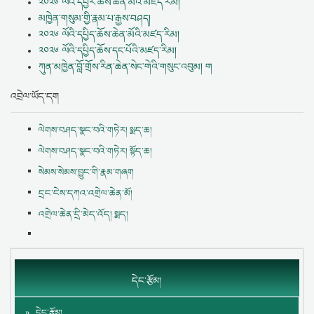
༢༠༢༦ ལོའི་དབྱར་ཆོས་ཆེན་མོའི་མཛད་རིམ།
མཁྱེན་གསུམ་གྱི་རྣམ་པ་རྒྱས་བཤད།
༢༠༢༦ ལོའི་དཔྱིད་ཆོས་ཆེན་མོའི་མཛད་རིམ།
༢༠༢༦ ལོའི་དཔྱིད་ཆོས་དང་པོའི་མཛད་རིམ།
ཀུན་མཁྱེན་བློ་གྲོས་རིན་ཆེན་སེང་གེའི་གསུང་འབུམ། ག
འབྲེལ་ཡོད་དག
ལེགས་བཤད་སྣང་བའི་གཏེར། སྨད་ཆ།
ལེགས་བཤད་སྣང་བའི་གཏེར། སྟོད་ཆ།
སེམས་སེམས་བྱུང་གི་རྣམ་གཞག
དྲང་ངེས་དཀའ་འགྲེལ་ཆེན་མོ།
འགྲེལ་ཆེན་དྲི་མེད་འོད། སྨད།
དེང་རྩོམ།
དེང་རྩོམ།