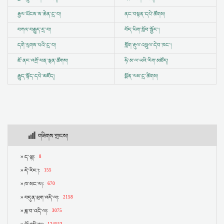
རྒྱལ་ཡོངས་ས་ཆེན་དྲ་བ།
ནང་བསྟན་དཔེ་ཚོགས།
བཀའ་བརྒྱུད་དྲ་བ།
བོད་ཡིག་སློབ་སྦྱོང་།
དགེ་ལུགས་པའི་དྲ་བ།
གློག་རྡུལ་འཕྲུལ་དེབ་ཁང་།
ཇོ་ནང་འགྲོ་ཕན་ལྷན་ཚོགས།
ཧི་མ་ལ་ཡའི་རིག་མཛོད།
རྒྱུད་སྟོད་དཔེ་མཛོད།
སྨོན་ལམ་དྲ་ཚིགས།