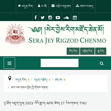
མདུན་ངོས།
ང་ཚོ།
འབྲེལ་གཏུགས།
གསལ་བཤད།
བོད་ཡིག
དབྱིན་ཡིག
རྒྱ་ཡིག
≡
མདུན་ངོས།
དཔྱད་བརྗོད།
ཚད་མ།
ཐར་ལམ་གསལ་བྱེད་ཀྱི་དོགས་གནས།
དྲ་ཐོག་འཇུག་དུས།
2023 ལོའི་ཟླ་བ། APR ཚེས། 27 རེས་གཟའ། THU