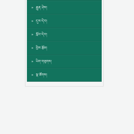
རྒྱུན་ཤེས།
དུས་དེབ།
སློབ་དེབ།
བྱིས་རྩོམ།
ཡིག་གཟུགས།
སྣ་ཚོགས།