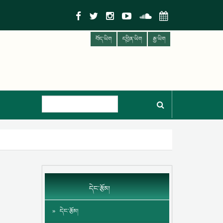
བོད་ཡིག
དབྱིན་ཡིག
རྒྱ་ཡིག
དེང་རྩོམ།
དེང་རྩོམ།