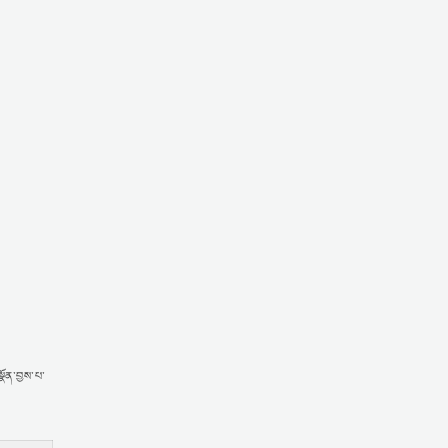
སྣོན་བྱས་པ་