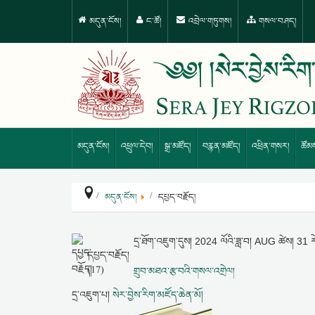
མདུན་ངོས།
ང་ཚོ།
འབྲེལ་གཏུགས།
གསལ་བཤད།
མདུན་ངོས།
འཕྲུལ་དེབ།
སྒྲ་མཛོད།
བརྙན་མཛོད།
འཕྲིན་གསར།
ཚོམ
མདུན་ངོས།
དཔྱད་བརྗོད།
དྲ་ཐོག་འཇུག་དུས།
2024 ལོའི་ཟླ་བ། AUG ཚེས། 31
དཔྱད་བརྗོད།
(17)
གྲུབ་མཐའ་རྩ་བའི་གསལ་འགྲེལ།
དྲ་འཇུག་པ།
སེར་བྱེས་རིག་མཛོད་ཆེན་མོ།