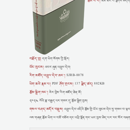
རྩོམ་པ་པོ།
ཛམ་ཐང་བ་ལྕགས་མདའ
བརྗོད་བྱ།
དག་ཡིག་སོགས་ཀྱི་སྐོར།
ཡོང་ཁུངས།
འབར་ཞུན་འཕྲུལ་དེབ།
རིག་མཛོད་འཕྲུལ་དེབ་ཨང་།
SJRB-0078
ཡིག་ཆའི་རྣམ་པ།
ཤོག་གྲངས།
ལྗིད་ཚད།
PDF
137
882KB
རྩོམ་སྒྲིག་ཁང་།
སེར་བྱེས་རིག་མཛོད་ཆེན་མོ།
༢༠༢༤ ལོའི་ཟླ་བརྒྱད་པར་གསར་དུ་རྩོམ་སྒྲིག་བྱས།
གསལ་བཤད་མདོར་བསྡུས།
འཕྲུལ་དེབ་འདིའི་རྩོམ་གྱི་ཡོང་ཁུངས་དེབ་ཏུ་གསལ་བ་ལྟར
ལས་གཞན་རྩོམ་ཡིག་ལ་བཟོ་བཅོས་དང་འཕྲི་སྣོན་གང་ཡང་བྱས་མེད་པར་རང་སོར་བཞག