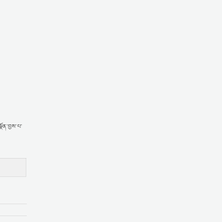
སྣོན་བྱས་པ་