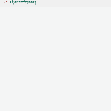
PDF
འདི་ནས་ཕབ་ལེན་གནང་།