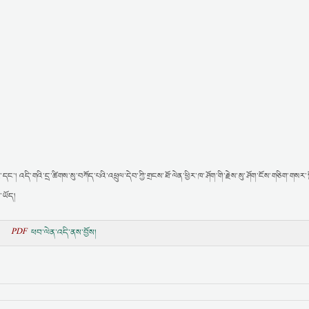
་དང་། འདི་གའི་དྲ་ཚིགས་སུ་བཀོད་པའི་འཕྲུལ་དེབ་ཀྱི་གྲངས་ཐོ་ལེན་ཕྱིར་ཁ་ཤོག་གི་རྗེས་སུ་ཤོག་ངོས་གཅིག་གསར་
་ཡོད།
PDF
ཕབ་ལེན་འདི་ནས་བྱོས།