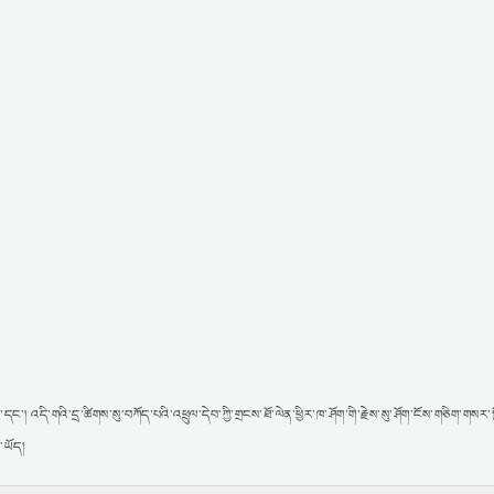
།
་དང་། འདི་གའི་དྲ་ཚིགས་སུ་བཀོད་པའི་འཕྲུལ་དེབ་ཀྱི་གྲངས་ཐོ་ལེན་ཕྱིར་ཁ་ཤོག་གི་རྗེས་སུ་ཤོག་ངོས་གཅིག་གསར་
་ཡོད།