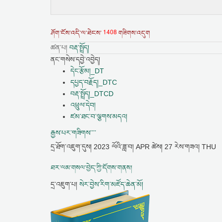
1408
ཤོག་ངོས་འདི་ལ་ཐེངས་
གཟིགས་འདུག
ཚན་པ།
བརྡ་སྤྲོད།
ནང་གསེས་དབྱེ་འབྱེད།
དེང་རྩོམ།_DT
དཔྱད་བརྗོད།_DTC
བརྡ་སྤྲོད།_DTCD
འཕྲུལ་དེབ།
ཛམ་ཐང་བ་ལྕགས་མདའ།
རྒྱས་པར་གཟིགས་་་་
དྲ་ཐོག་འཇུག་དུས།
2023 ལོའི་ཟླ་བ། APR ཚེས། 27 རེས་གཟའ། THU
ཐར་ལམ་གསལ་བྱེད་ཀྱི་དོགས་གནས།
དྲ་འཇུག་པ།
སེར་བྱེས་རིག་མཛོད་ཆེན་མོ།