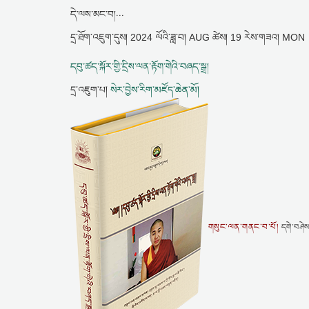
དེ་ལས་མང་བ།...
དྲ་ཐོག་འཇུག་དུས།
2024 ལོའི་ཟླ་བ། AUG ཚེས། 19 རེས་གཟའ། MON
དབུ་ཚད་སྐོར་གྱི་དྲིས་ལན་རྟོག་གེའི་བཞད་སྒྲ།
དྲ་འཇུག་པ།
སེར་བྱེས་རིག་མཛོད་ཆེན་མོ།
གསུང་ལན་གནང་བ་པོ།
དགེ་བཤེས་