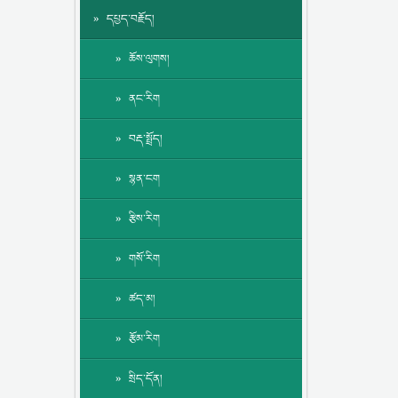
དཔྱད་བརྗོད།
ཆོས་ལུགས།
ནང་རིག
བརྡ་སྤྲོད།
སྙན་ངག
རྩིས་རིག
གསོ་རིག
ཚད་མ།
རྩོམ་རིག
སྲིད་དོན།