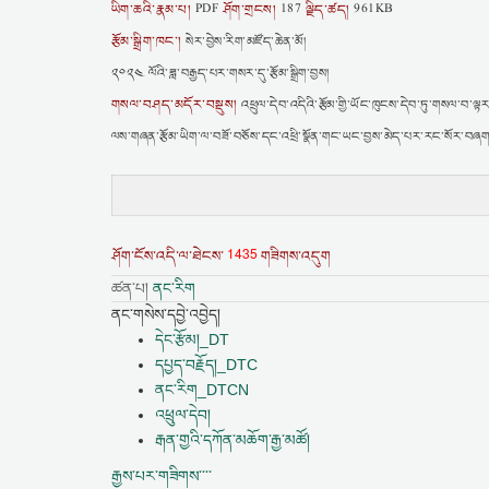
ཡིག་ཆའི་རྣམ་པ།
ཤོག་གྲངས།
ལྗིད་ཚད།
PDF
187
961KB
རྩོམ་སྒྲིག་ཁང་།
སེར་བྱེས་རིག་མཛོད་ཆེན་མོ།
༢༠༢༤ ལོའི་ཟླ་བརྒྱད་པར་གསར་དུ་རྩོམ་སྒྲིག་བྱས།
གསལ་བཤད་མདོར་བསྡུས།
འཕྲུལ་དེབ་འདིའི་རྩོམ་གྱི་ཡོང་ཁུངས་དེབ་ཏུ་གསལ་བ་ལྟར
ལས་གཞན་རྩོམ་ཡིག་ལ་བཟོ་བཅོས་དང་འཕྲི་སྣོན་གང་ཡང་བྱས་མེད་པར་རང་སོར་བཞག
1435
ཤོག་ངོས་འདི་ལ་ཐེངས་
གཟིགས་འདུག
ཚན་པ།
ནང་རིག
ནང་གསེས་དབྱེ་འབྱེད།
དེང་རྩོམ།_DT
དཔྱད་བརྗོད།_DTC
ནང་རིག_DTCN
འཕྲུལ་དེབ།
རྒན་གྱའི་དཀོན་མཆོག་རྒྱ་མཚོ།
རྒྱས་པར་གཟིགས་་་་