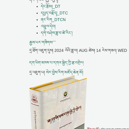
དེང་རྩོམ།_DT
དཔྱད་བརྗོད།_DTC
ནང་རིག_DTCN
འཕྲུལ་དེབ།
དགེ་བཤེས་ཟླ་བ་ཚེ་རིང་།
རྒྱས་པར་གཟིགས་་་་
དྲ་ཐོག་འཇུག་དུས།
2024 ལོའི་ཟླ་བ། AUG ཚེས། 14 རེས་གཟའ། WED
དག་ཡིག་མཁས་པ་དགའ་སྐྱེད་ཀྱི་རྩ་འགྲེལ།
དྲ་འཇུག་པ།
སེར་བྱེས་རིག་མཛོད་ཆེན་མོ།