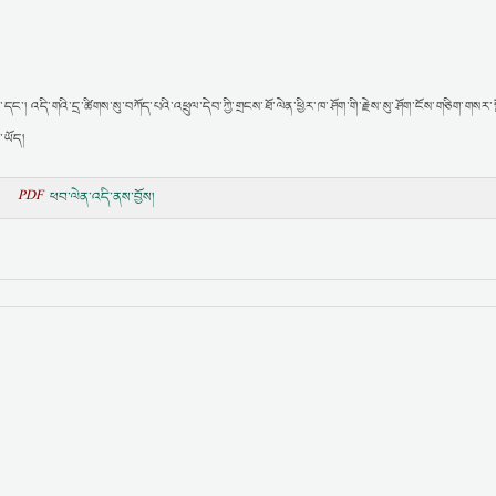
་དང་། འདི་གའི་དྲ་ཚིགས་སུ་བཀོད་པའི་འཕྲུལ་དེབ་ཀྱི་གྲངས་ཐོ་ལེན་ཕྱིར་ཁ་ཤོག་གི་རྗེས་སུ་ཤོག་ངོས་གཅིག་གསར་
་ཡོད།
PDF
ཕབ་ལེན་འདི་ནས་བྱོས།