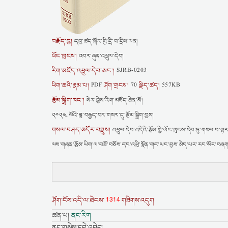
བརྗོད་བྱ།
དབུ་ཚད་སྐོར་གྱི་དྲི་བ་དྲིས་ལན།
ཡོང་ཁུངས།
འབར་ཞུན་འཕྲུལ་དེབ།
རིག་མཛོད་འཕྲུལ་དེབ་ཨང་།
SJRB-0203
ཡིག་ཆའི་རྣམ་པ།
ཤོག་གྲངས།
ལྗིད་ཚད།
PDF
70
557KB
རྩོམ་སྒྲིག་ཁང་།
སེར་བྱེས་རིག་མཛོད་ཆེན་མོ།
༢༠༢༤ ལོའི་ཟླ་བརྒྱད་པར་གསར་དུ་རྩོམ་སྒྲིག་བྱས།
གསལ་བཤད་མདོར་བསྡུས།
འཕྲུལ་དེབ་འདིའི་རྩོམ་གྱི་ཡོང་ཁུངས་དེབ་ཏུ་གསལ་བ་ལྟར
ལས་གཞན་རྩོམ་ཡིག་ལ་བཟོ་བཅོས་དང་འཕྲི་སྣོན་གང་ཡང་བྱས་མེད་པར་རང་སོར་བཞག
1314
ཤོག་ངོས་འདི་ལ་ཐེངས་
གཟིགས་འདུག
ཚན་པ།
ནང་རིག
ནང་གསེས་དབྱེ་འབྱེད།