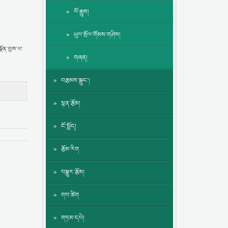
ལོ་རྒྱུས།
ཡུལ་སྲོལ་གོམས་གཤིས།
སྣོན་བྱས་པ་
གཞན།
བརྩམས་སྒྲུང་།
སྙན་རྩོམ།
ངོ་སྤྲོད།
རྩོམ་རིག
བསྒྱུར་རྩོམ།
གབ་ཚིག
གཏམ་དཔེ།