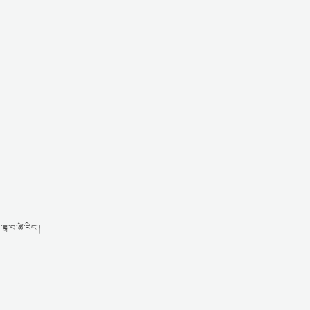
ཟླ་བ་ཚེ་རིང་།