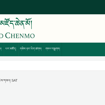
ས།
པར་མཛོད།
གཅེས་ཉར་ཡིག་ཚགས།
གསལ་བསྒྲགས།
 རེས་གཟའ། SAT