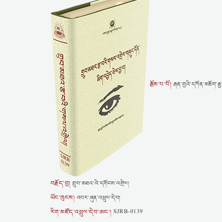
རྩོམ་པ་པོ།
རྒན་གྱའི་དཀོན་མཆོག་རྒྱ
བརྗོད་བྱ།
གྲུབ་མཐའ་འི་དགོངས་འགྲེལ།
ཡོང་ཁུངས།
འབར་ཞུན་འཕྲུལ་དེབ།
རིག་མཛོད་འཕྲུལ་དེབ་ཨང་།
SJRB-0139