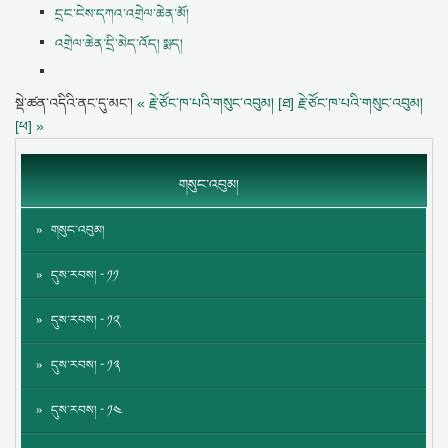
དྲང་ངེས་དཀའ་འགྲེལ་ཆེན་མོ།
འགྲེལ་ཆེན་དྲི་མེད་འོད། སྨད།
སྡེ་ཚན་འདིའི་ནང་དུ་མང་།
« རྗེ་ཙོང་ཁ་པའི་གསུང་འབུམ། [ཐ]
རྗེ་ཙོང་ཁ་པའི་གསུང་འབུམ།
[ཕ] »
གསུང་འབུམ།
གསུང་འབུམ།
དུས་རབས། - ༡༡
དུས་རབས། - ༡༢
དུས་རབས། - ༡༣
དུས་རབས། - ༡༤