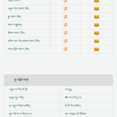
འཕྲིན་གསར།
འཕྲུལ་དེབ་གསར་ཤོས།
སྒྲ་གསར་ཤོས།
གསལ་བསྒྲགས།
ཚོམས་གསར་ཤོས།
གཅེས་ཉར་ཡིག་ཚགས་གསར་ཤོས།
བཀའ་སློབ་གསར་ཤོས།
དྲ་འབྲེལ་དག
ྋ
རྒྱལ་བ་རིན་པོ་ཆེ།
ཨ་དཪྴ།
གཡུང་དྲུང་བོན།
ཙོང་ཁ་པའི་དྲ་བ།
སྔ་འགྱུར་རིགས་མཛོད།
ཝི་ཁེ་རིག་མཛོད།
རྒྱལ་ཡོངས་ས་ཆེན་དྲ་བ།
ནང་བསྟན་དཔེ་ཚོགས།