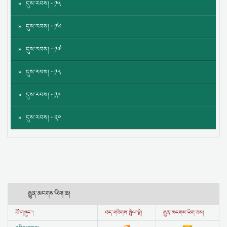
དུས་རབས། - ༡༥
དུས་རབས། - ༡༦
དུས་རབས། - ༡༧
དུས་རབས། - ༡༨
དུས་རབས། - ༡༩
དུས་རབས། - ༢༠
རྒྱུན་མངགས་ཡིག་ཆ།
ཐོ་གཞུང་།
ཐད་གཟིགས་སྦྲེལ་སྣེ།
རྒྱུན་མངགས་ཡིག་ཟམ།