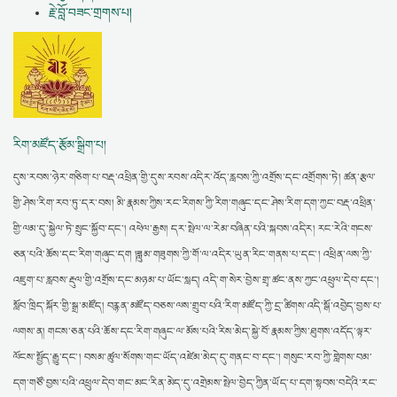
རྗེ་བློ་བཟང་གྲགས་པ།
རིག་མཛོད་རྩོམ་སྒྲིག་པ།
དུས་རབས་ཉེར་གཅིག་པ་བརྡ་འཕྲིན་གྱི་དུས་རབས་འདིར་འོད་རླབས་ཀྱི་འགྲོས་དང་འགྲོགས་ཏེ། ཚན་རྩལ་
གྱི་ཤེས་རིག་རབ་ཏུ་དར་བས། མི་རྣམས་ཀྱིས་རང་རིགས་ཀྱི་རིག་གཞུང་དང་ཤེས་རིག་དག་ཀྱང་བརྡ་འཕྲིན་
གྱི་ལམ་དུ་སྐྱེལ་ཏེ་སྲུང་སྐྱོབ་དང་། འཕེལ་རྒྱས། དར་སྤེལ་ལ་རེམ་བཞིན་པའི་སྐབས་འདིར། རང་རེའི་གངས་
ཅན་པའི་ཆོས་དང་རིག་གཞུང་དག །ཟླུམ་གཟུགས་ཀྱི་གོ་ལ་འདིར་ཡུན་རིང་གནས་པ་དང་། འཕྲིན་ལས་ཀྱི་
འཇུག་པ་རླབས་རྡུལ་གྱི་འགྲོས་དང་མཉམ་པ་ཡོང་སླད། འདི་ག་སེར་བྱེས་གྲྭ་ཚང་ནས་ཀྱང་འཕྲུལ་དེབ་དང་།
སློབ་ཁྲིད་སྐོར་གྱི་སྒྲ་མཛོད། བརྙན་མཛོད་བཅས་ལས་གྲུབ་པའི་རིག་མཛོད་ཀྱི་དྲ་ཚིགས་འདི་སྒོ་འབྱེད་བྱས་པ་
ལགས་ན། གངས་ཅན་པའི་ཆོས་དང་རིག་གཞུང་ལ་མོས་པའི་རིས་མེད་སྐྱེ་བོ་རྣམས་ཀྱིས་ཐུགས་འདོད་ལྟར་
ལོངས་སྤྱོད་རྒྱུ་དང་། བསམ་ཚུལ་སོགས་གང་ཡོད་འཛེམ་མེད་དུ་གནང་བ་དང་། གསུང་རབ་ཀྱི་གླེགས་བམ་
དག་གཙོ་བྱས་པའི་འཕྲུལ་དེབ་གང་མང་རིན་མེད་དུ་འགྲེམས་སྤེལ་བྱེད་ཀྱིན་ཡོད་པ་དག་སྟབས་བདེའི་རང་