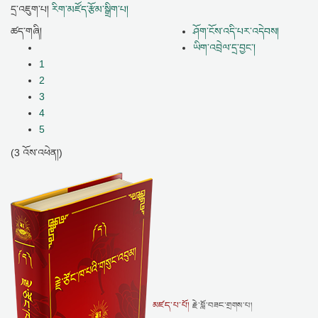
དྲ་འཇུག་པ།
རིག་མཛོད་རྩོམ་སྒྲིག་པ།
ཚད་གཞི།
ཤོག་ངོས་འདི་པར་འདེབས།
ཡིག་འབྲེལ་དྲ་བྱང་།
1
2
3
4
5
(3 འོས་འཕེན།)
མཛད་པ་པོ།
རྗེ་བློ་བཟང་གྲགས་པ།