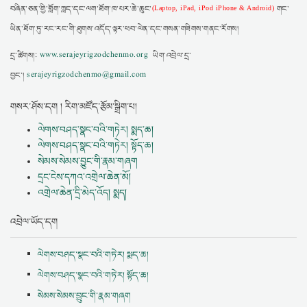
བཞིན་ཅན་གྱི་གློག་ཀླད་དང་ལག་ཐོག་ཁ་པར་ཆེ་ཆུང་
གང་
(Laptop, iPad, iPod iPhone & Android)
ཡིན་ཐོག་ཏུ་རང་རང་གི་ཐུགས་འདོད་ལྟར་ཕབ་ལེན་དང་གསན་གཟིགས་གནང་རོགས།
དྲ་ཚིགས།:
www.serajeyrigzodchenmo.org
ཡིག་འབྲེལ་དྲ་
བྱང་།
serajeyrigzodchenmo@gmail.com
གསར་ཤོས་དག ། རིག་མཛོད་རྩོམ་སྒྲིག་པ།
ལེགས་བཤད་སྣང་བའི་གཏེར། སྨད་ཆ།
ལེགས་བཤད་སྣང་བའི་གཏེར། སྟོད་ཆ།
སེམས་སེམས་བྱུང་གི་རྣམ་གཞག
དྲང་ངེས་དཀའ་འགྲེལ་ཆེན་མོ།
འགྲེལ་ཆེན་དྲི་མེད་འོད། སྨད།
འབྲེལ་ཡོད་དག
ལེགས་བཤད་སྣང་བའི་གཏེར། སྨད་ཆ།
ལེགས་བཤད་སྣང་བའི་གཏེར། སྟོད་ཆ།
སེམས་སེམས་བྱུང་གི་རྣམ་གཞག