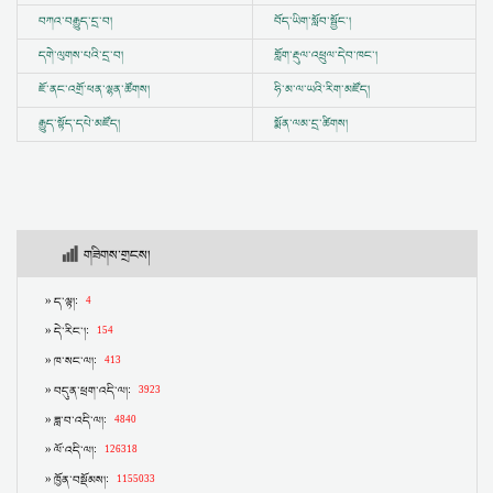
བཀའ་བརྒྱུད་དྲ་བ།
བོད་ཡིག་སློབ་སྦྱོང་།
དགེ་ལུགས་པའི་དྲ་བ།
གློག་རྡུལ་འཕྲུལ་དེབ་ཁང་།
ཇོ་ནང་འགྲོ་ཕན་ལྷན་ཚོགས།
ཧི་མ་ལ་ཡའི་རིག་མཛོད།
རྒྱུད་སྟོད་དཔེ་མཛོད།
སྨོན་ལམ་དྲ་ཚིགས།