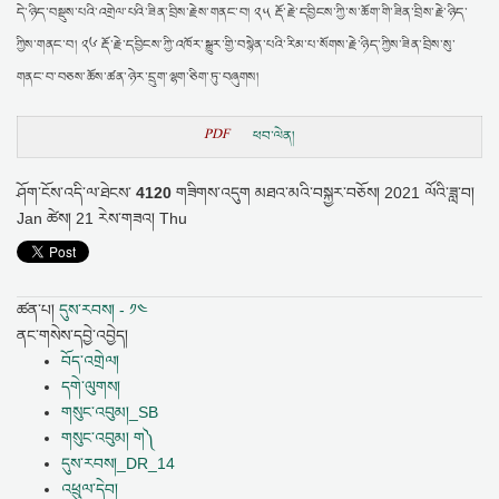
དེ་ཉིད་བསྡུས་པའི་འགྲེལ་པའི་ཟིན་བྲིས་རྗེས་གནང་བ། ༢༥ རྡོ་རྗེ་དབྱིངས་ཀྱི་ས་ཆོག་གི་ཟིན་བྲིས་རྗེ་ཉིད་
ཀྱིས་གནང་བ། ༢༦ རྡོ་རྗེ་དབྱིངས་ཀྱི་འཁོར་སྒྱུར་གྱི་བསྙེན་པའི་རིམ་པ་སོགས་རྗེ་ཉིད་ཀྱིས་ཟིན་བྲིས་སུ་
གནང་བ་བཅས་ཆོས་ཚན་ཉེར་དྲུག་ལྷག་ཅིག་ཏུ་བཞུགས།
PDF
ཕབ་ལེན།
ཤོག་ངོས་འདི་ལ་ཐེངས་
4120
གཟིགས་འདུག
མཐའ་མའི་བསྐྱར་བཅོས།
2021 ལོའི་ཟླ་བ།
Jan ཚེས། 21 རེས་གཟའ། Thu
ཚན་པ།
དུས་རབས། - ༡༤
ནང་གསེས་དབྱེ་འབྱེད།
བོད་འགྲེལ།
དགེ་ལུགས།
གསུང་འབུམ།_SB
གསུང་འབུམ། ག༽
དུས་རབས།_DR_14
འཕྲུལ་དེབ།