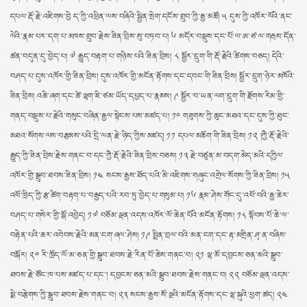
དཔལ་རྡོ་རྗེ་འཇིགས་བྱེ ད་ཀྱི་འཕྲིན་ལས་བཞིའི་སྦྱིན་སྲེག་དངོས་གྲུབ་ཀྱི་རྒྱ་མཚོ། ༥ དུས་ཀྱི་འཁོར་ལོའི་ནང་
ལེའི་རྣམ་པར་དག་པ་མཁས་གྲུབ་རྗེས་ཟིན་བྲིས་སུ་བཏབ་པ། ༦ མདོར་བསྡུས་དང་པོ་ལ་ཨ་ཙ་ལ་གརྦས་དོན་
ཚན་བདུན་དུ་བྱེད་པ། ༧ རྒྱུད་བརྟག་པ་གཉིས་པའི་ཟིན་བྲིས། ༨ སྦྱོར་དྲུག་གི་རྡོ་རྗེའི་ཚིགས་བཅད། དེའི་
བཤད་པ་དུས་འཁོར་གྱི་ཟིན་བྲིས། དུས་འཁོར་གྱི་མངོན་རྟོགས་དང་དབང་གི་ཟིན་བྲིས། སྦྱོར་དྲུག་ཉེར་མཁོའི་
ཟིན་བྲིས། འཆི་ཞག་དང་ཚེ་ལྷག་ཇི་ཙམ་ཡོད་དཔྱད་པ་རྣམས། ༩ སྦྱོར་བ་ཡན་ལག་དྲུག་གི་རྫོགས་རིམ་གྱི་
གནད་བསྡུས་པ་རྗེའི་གསུང་བཞིན་རྒྱལ་སྟེངས་པས་མཛད་པ། ༡༠ གཟུགས་ཀྱི་ཆུང་མཐའ་དང་དུས་ཀྱི་ཐུང་
མཐའ་སོགས་ལས་བརྩམས་པའི་དྲི་ལན་རྗེ་ཉིད་ཀྱིས་མཛད། ༡༡ དཔལ་མཆོག་གི་ཟིན་བྲིས། ༡༢ །ཀྱཻ་རྡོ་རྗེའི་
རྒྱུད་ཀྱི་ཟིན་བྲིས་རྗེས་གནང་བ་དང་ཀྱཻ་རྡོ་རྗེའི་ཟིན་བྲིས་བཅས། ༡༣ རྗེ་བཙུན་མ་བདག་མེད་མའི་དཀྱིལ་
འཁོར་གྱི་སྒྲུབ་ཐབས་ཟིན་བྲིས། ༡༤ སངས་རྒྱས་ཐོད་པའི་མི་འཇིགས་གཞུང་འགྲེལ་སོགས་ཀྱི་ཟིན་བྲིས། ༡༥
འཕོ་ཁྲིད་ཀྱི་རྩ་ཚིག་བརྟག་པ་བརྒྱད་པའི་རབ་ཏུ་བྱེད་པ་གསུམ་པ། ༡༦ རྣམ་ཤེས་གོང་དུ་འཕོ་བའི་རྒྱ་ཆེར་
བཤད་པ་གསེར་གྱི་སྒོ་འབྱེད། ༡༧ བཅོམ་ལྡན་འདས་འཁོར་ལོ་ཆེན་པོའི་མངོན་རྟོགས། ༡༨ སྟོབས་པོ་ཆེ་ལ་
བརྟེན་པའི་ཆར་འབེབས་རྗེའི་མན་ངག་ཞལ་ཤེས། ༡༩ སྤྲིན་བྲལ་བའི་མན་ངག་དང་རྟ་མགྲིན་ཤྭ་ན་བཞིས་
བསྐོར། ༢༠ རི་ཁྲོད་ལོ་མ་ཅན་གྱི་སྒྲུབ་ཐབས་རྗེ་རིན་པོ་ཆེས་གནང་བ། ༢༡ ལྷ་མོ་དབྱངས་ཅན་མའི་སྒྲུབ་
ཐབས་རྗེ་ཙོང་ཁ་པས་མཛད་པ་དང་། དབྱངས་ཅན་མའི་སྒྲུབ་ཐབས་རྗེས་གནང་བ། ༢༢ བཅོམ་ལྡན་འདས་
སྨེ་བརྩེགས་ཀྱི་སྒྲུབ་ཐབས་རྗེས་གནང་བ། ༢༣ སངས་རྒྱས་སོ་ལྔའི་མངོན་རྟོགས་དང་ལྷ་སྐུའི་ཕྱག་ཚད། ༢༤