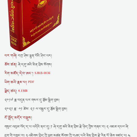
པར་གཞི།
བཀྲ་ཤིས་ལྷུན་པོའི་ཤིང་པར།
ཆོས་ཚན།
ཞེ་དགུ་མའི་ཟིན་བྲིས་སོགས།
རིག་མཛོད་དེབ་ཨང་།
SJRB-0036
ཡིག་ཆའི་རྣམ་པ།
PDF
ལྗིད་ཚད།
4.1MB
༢༠༡༧ ཟླ་བདུན་པར་གསར་དུ་རྩོམ་སྒྲིག་བྱས།
༢༠༢༡ ཟླ་ ༠༡ ཚེས་ ༢༡ ལ་བསྐྱར་དུ་རྩོམ་སྒྲིག་བྱས།
ངོ་སྤྲོད་མདོར་བསྡུས།
གསུང་འབུམ་པོད་ད་པ་འདིའི་ནང་དུ། ༡ ཞེ་དགུ་མའི་ཟིན་བྲིས་རྗེ་ཉིད་ཀྱིས་གནང་བ། ༢ འཇམ་དཔལ་ཞི་
དྲག་གི་བསྲུང་བ། ༣ འཇིགས་བྱེད་ཀྱི་ཕྱག་མཚན་སོགས་ཀྱི་བཤད་པའི་ཟིན་བྲིས་རྗེ་རིན་པོ་ཆེས་མཛད་པ། ༤