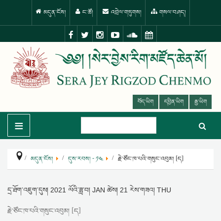
མདུན་ངོས།
ང་ཚོ།
འབྲེལ་གཏུགས།
གསལ་བཤད།
བོད་ཡིག
དབྱིན་ཡིག
རྒྱ་ཡིག
≡
མདུན་ངོས།
དུས་རབས། - ༡༤
རྗེ་ཙོང་ཁ་པའི་གསུང་འབུམ། [ད]
དྲ་ཐོག་འཇུག་དུས།
2021 ལོའི་ཟླ་བ། JAN ཚེས། 21 རེས་གཟའ། THU
རྗེ་ཙོང་ཁ་པའི་གསུང་འབུམ། [ད]