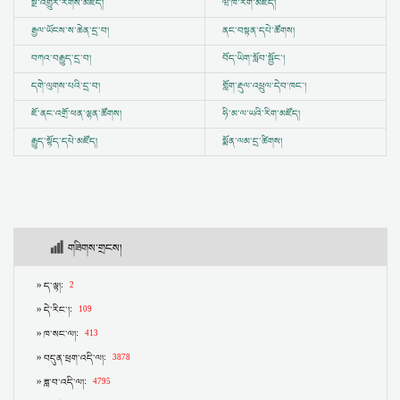
སྔ་འགྱུར་རིགས་མཛོད།
ཝི་ཁེ་རིག་མཛོད།
རྒྱལ་ཡོངས་ས་ཆེན་དྲ་བ།
ནང་བསྟན་དཔེ་ཚོགས།
བཀའ་བརྒྱུད་དྲ་བ།
བོད་ཡིག་སློབ་སྦྱོང་།
དགེ་ལུགས་པའི་དྲ་བ།
གློག་རྡུལ་འཕྲུལ་དེབ་ཁང་།
ཇོ་ནང་འགྲོ་ཕན་ལྷན་ཚོགས།
ཧི་མ་ལ་ཡའི་རིག་མཛོད།
རྒྱུད་སྟོད་དཔེ་མཛོད།
སྨོན་ལམ་དྲ་ཚིགས།