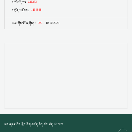
པར་དབང་སེར་བྱེས་རིག་མཛོད་ཆེན་མོར་ཡོད། © 2026