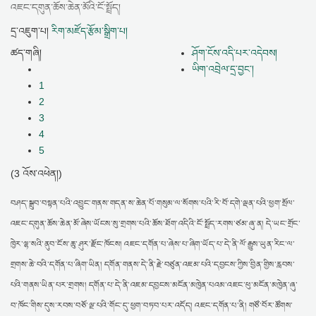
འཇང་དགུན་ཆོས་ཆེན་མོའི་ངོ་སྤྲོད།
དྲ་འཇུག་པ།
རིག་མཛོད་རྩོམ་སྒྲིག་པ།
ཚད་གཞི།
ཤོག་ངོས་འདི་པར་འདེབས།
ཡིག་འབྲེལ་དྲ་བྱང་།
1
2
3
4
5
(3 འོས་འཕེན།)
བཤད་སྒྲུབ་བསྟན་པའི་འབྱུང་གནས་གདན་ས་ཆེན་པོ་གསུམ་ལ་སོགས་པའི་རི་བོ་དགེ་ལྡན་པའི་ཕྱག་སྲོལ་
འཇང་དགུན་ཆོས་ཆེན་མོ་ཞེས་ཡོངས་སུ་གྲགས་པའི་ཆོས་ཐོག་འདིའི་ངོ་སྤྲོད་རགས་ཙམ་ཞུ་ན། དེ་ཡང་གྲོང་
ཁྱེར་ལྷ་སའི་ནུབ་ངོས་ཆུ་ཤུར་རྫོང་ཁོངས། འཇང་དགོན་པ་ཞེས་པ་ཞིག་ཡོད་པ་དེ་ནི་ལོ་རྒྱུས་ཡུན་རིང་ལ་
གྲགས་ཆེ་བའི་དགོན་པ་ཞིག་ཡིན། དགོན་གནས་དེ་ནི་རྗེ་བཙུན་འཇམ་པའི་དབྱངས་ཀྱིས་བྱིན་གྱིས་རླབས་
པའི་གནས་ཡིན་པར་གྲགས། དགོན་པ་དེ་ནི་འཇམ་དབྱངས་མངོན་མཁྱེན་པའམ་འཇང་ཕུ་མངོན་མཁྱེན་ཞུ་
བ་ཁོང་གིས་དུས་རབས་བཅོ་ལྔ་པའི་གོང་དུ་ཕྱག་བཏབ་པར་འདོད། འཇང་དགོན་པ་ནི། གཙོ་བོར་ཚོགས་