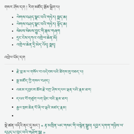
གསར་ཤོས་དག ། རིག་མཛོད་རྩོམ་སྒྲིག་པ།
ལེགས་བཤད་སྣང་བའི་གཏེར། སྨད་ཆ།
ལེགས་བཤད་སྣང་བའི་གཏེར། སྟོད་ཆ།
སེམས་སེམས་བྱུང་གི་རྣམ་གཞག
དྲང་ངེས་དཀའ་འགྲེལ་ཆེན་མོ།
འགྲེལ་ཆེན་དྲི་མེད་འོད། སྨད།
འབྲེལ་ཡོད་དག
རྗེ་བླ་མ་ལ་གསོལ་བ་འདེབས་པའི་ཚིགས་སུ་བཅད་པ།
སྒྲ་མཛོད་ཀྱི་གསལ་བཤད།
འཇམ་དབྱངས་ཆོས་རྗེ་བཀྲ་ཤིས་དཔལ་ལྡན་པའི་རྣམ་ཐར།
དཔའ་བོ་གཙུག་ལག་ཕྲེང་བའི་རྣམ་ཐར།
རྒྱལ་སྲས་ཆེན་པོ་ཞི་བ་ལྷའི་མཛད་རྣམ།
སྡེ་ཚན་འདིའི་ནང་དུ་མང་།
« རྟ་མགྲིན་ཡང་གསང་གི་བསྙེན་སྒྲུབ།
དབྱར་དགག་གཉིས་ལ་
དཔྱད་པ་བུང་བའི་གཤོག་སྒྲ། »