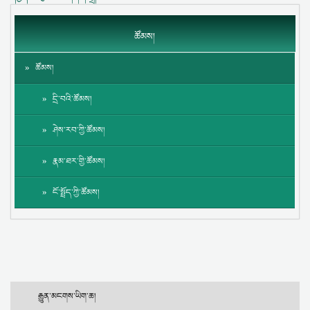
ཚོམས།
ཚོམས།
དྲི་བའི་ཚོམས།
ཤེས་རབ་ཀྱི་ཚོམས།
རྣམ་ཐར་གྱི་ཚོམས།
ངོ་སྤྲོད་ཀྱི་ཚོམས།
རྒྱུན་མངགས་ཡིག་ཆ།