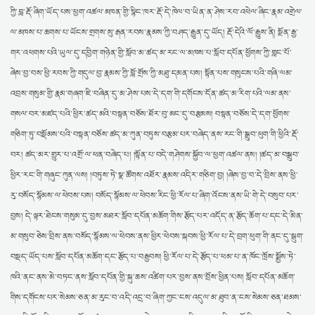
ཀྱི་བླ་རྡོ་ཞིག་ཡོད་པས་ཕྱག་འཚལ་མཁན་གྱི་སྙིང་ཁར་རྡོ་དེ་ཁེལ་བ་ཡིན་ན་ཤེས་རབ་འཕེལ་ཞིང་རྣམ་འགྲེལ་
ལ་མཁས་པ་ཆགས་པ་ཡོངས་གྲགས་སུ་རྒན་རབས་རྣམས་ཀྱི་བཤད་རྒྱུན་དུ་ཡོད། རྡོ་དེའི་ལོ་རྒྱུས་ནི། སྔོན་རྒྱ་
གར་འཕགས་པའི་ཡུལ་དུ་དབྱིག་གཉེན་གྱི་སློབ་མ་ཚད་མ་རང་ལ་མཁས་པ་སློབ་དཔོན་ཕྱོགས་ཀྱི་གླང་པོ་
ཞེས་བྱ་བས་ཕྱི་རབས་ཀྱི་གདུལ་བྱ་རྣམས་ཀྱི་བློ་གྲོས་ཀྱི་མཐུ་དམན་པས། སྟོན་པས་གསུངས་པའི་གཞི་ལམ་
འབྲས་གསུམ་གྱི་རྣམ་གཞག་ཇི་བཞིན་དུ་མ་ཤེས་པས་དེ་དག་གི་དགོངས་དོན་ཚད་མ་རིག་པའི་ལམ་ནས་
གསལ་བར་མཛད་པའི་ཕྱིར་ཚད་མའི་བསྟན་བཅོས་ཐོར་བུ་མང་དུ་བརྩམས། བསྟན་བཅོས་དེ་དག་ཕྱོགས་
གཅིག་ཏུ་བསྡོམས་པའི་བསྟན་བཅོས་ཚད་མ་ཀུན་བཏུས་བརྩམ་པར་བཞེད་ནས་རང་གི་སྒྲུབ་ཕུག་གི་ཕྱིའི་རྡོ་
བར། ཚད་མར་གྱུར་པ་འགྲོ་ལ་ཕན་བཞེད་པ། །སྟོན་པ་བདེ་གཤེགས་སྐྱོབ་ལ་ཕྱག་འཚལ་ནས། །ཚད་མ་བསྒྲུབ་
ཕྱིར་རང་གི་གཞུང་ཀུན་ལས། །བཏུས་ཏེ་སྣ་ཚོགས་འཐོར་རྣམས་འདིར་གཅིག་བྱ། །ཞེས་བྱ་བ་དེ་བྲིས་ནས་ཕྱི་
རུ་བསོད་སྙོམས་ལ་ཕེབས་པས། བསོད་སྙོམས་ལ་ཕེབས་རིང་ཕྱི་རོལ་པ་ཞིག་འོངས་ནས་ཡི་གེ་དེ་བསུབ་པར་
བྱས། དེ་ལྟར་ཐེངས་གསུམ་དུ་བྱས་མཐར་སློབ་དཔོན་མཆོག་གིས་རྩོད་པར་འདོད་ན་རྩོད་ཆོག་པ་དང་དེ་མིན་
མ་གསུབ་ཅེས་བྲིས་ནས་བསོད་སྙོམས་ལ་ཕེབས་ནས་ཕྱིར་ཕེབས་སྐབས་ཕྱི་རོལ་པ་དེ་བྲག་ཕུག་གི་ནང་དུ་སྒུག་
བསྡད་ཡོད་པས་སློབ་དཔོན་མཆོག་དང་རྩོད་པ་བརྒྱབས། ཕྱི་རོལ་པ་དེ་རྩོད་པ་ཕམ་པ་ན་ཁོང་ཁྲོས་སྨྱོས་ཏེ་
ཁའི་ནང་ནས་མེ་བཏང་ནས་སློབ་དཔོན་གྱི་སྐུ་ཆས་འཚིག་པར་བྱས་ནས་བྲོས་ཕྱིན་པས། སློབ་དཔོན་མཆོག་
གིས་དགོངས་པར་སེམས་ཅན་མ་རུང་བ་འདི་འདྲ་བ་ཞིག་ཀྱང་ངས་འདུལ་མ་ཐུབ་ན་ངས་སེམས་ཅན་ཐམས་