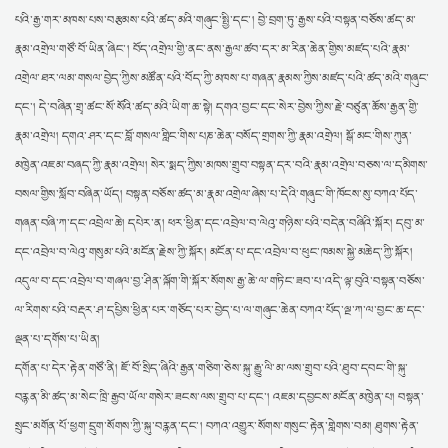
པའི་རྒྱ་གར་མཁས་པས་བརྩམས་པའི་ཚད་མའི་གཞུང་སྤྱི་དང་། བྱེ་བྲག་ཏུ་རྒྱས་པའི་བསྟན་བཅོས་ཚད་མ་
རྣམ་འགྲེལ་གཙོ་བོ་ཡིན་ཞིང་། བོད་འགྲེལ་གྱི་ནང་ནས་རྒྱལ་ཚབ་དར་མ་རིན་ཆེན་གྱིས་མཛད་པའི་རྣམ་
འགྲེལ་ཐར་ལམ་གསལ་བྱེད་ཀྱིས་མཚོན་པའི་བོད་ཀྱི་མཁས་པ་གཞན་རྣམས་ཀྱིས་མཛད་པའི་ཚད་མའི་གཞུང་
དང་། དེ་བཞིན་གྲྭ་ཚང་སོ་སོའི་ཚད་མའི་ཡིག་ཆ་སྟེ། དགའ་བྱང་དང་སེར་བྱེས་ཀྱིས་རྗེ་བཙུན་ཆོས་རྒྱན་གྱི་
རྣམ་འགྲེལ། དགའ་ཤར་དང་བློ་གསལ་གླིང་གིས་པཎ་ཆེན་བསོད་གྲགས་ཀྱི་རྣམ་འགྲེལ། སྒོ་མང་གིས་ཀུན་
མཁྱེན་འཇམ་བཞད་ཀྱི་རྣམ་འགྲེལ། སེར་སྨད་ཀྱིས་མཁས་གྲུབ་བསྟན་དར་བའི་རྣམ་འགྲེལ་བཅས་ལ་དམིགས་
བསལ་གྱིས་སློབ་བཞིན་ཡོད། བསྟན་བཅོས་ཚད་མ་རྣམ་འགྲེལ་ཞེས་པ་དེའི་གཞུང་གི་ཁོངས་སུ་བཀའ་པོད་
གཞན་བཞི་ཀ་དང་འབྲེལ་ཆེ། དཔེར་ན། ཕར་ཕྱིན་དང་འབྲེལ་བ་ལེའུ་གཉིས་པའི་བདེན་བཞིའི་སྐོར། དབུ་མ་
དང་འབྲེལ་བ་ལེའུ་གསུམ་པའི་མངོན་རྗེས་ཀྱི་སྐོར། མངོན་པ་དང་འབྲེལ་བ་ཕུང་ཁམས་སྐྱེ་མཆེད་ཀྱི་སྐོར།
འདུལ་བ་དང་འབྲེལ་བ་གཞལ་བྱ་ཤིན་ལྐོག་གི་སྐོར་སོགས་རྒྱ་ཆེ་ལ་གཏིང་ཟབ་པ་འདི་ལྟ་བུའི་བསྟན་བཅོས་
ལ་རིགས་པའི་བརྡར་ཤ་དཔྱིས་ཕྱིན་པར་གཅོད་པར་བྱེད་པ་ལ་གཞུང་ཆེན་བཀའ་པོད་ལྔ་ཀ་ལ་བྱང་ཆ་དང་
ལྡན་པ་དགོས་པ་ཡིན།
དགོན་པ་དེར་རྟེན་གཙོ་ནི། ཇོ་བོ་སྲིད་ཞིའི་རྒྱན་གཅིག་ཅེས་སྐུ་རྒྱུ་ལི་མ་ལས་གྲུབ་པའི་ཐུབ་དབང་གི་སྐུ་
བརྙན་མི་ཚད་མ་སེང་ཁྲི་རྒྱབ་ཡོལ་གསེར་ཟངས་ལས་གྲུབ་པ་དང་། འཇམ་དབྱངས་མངོན་མཁྱེན་པ། བསྟན་
སྲུང་མགོན་པོ་ཕྱག་དྲུག་སོགས་ཀྱི་སྐུ་བརྙན་དང་། བཀའ་འགྱུར་སོགས་གསུང་རྟེན་གླེགས་བམ། ཐུགས་རྟེན་