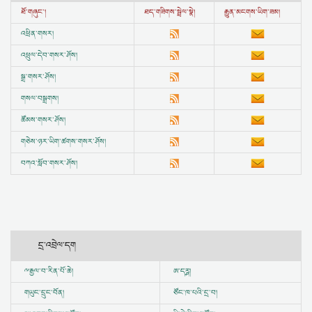
ཐོ་གཞུང་།
ཐད་གཟིགས་སྦྲེལ་སྣེ།
རྒྱུན་མངགས་ཡིག་ཟམ།
འཕྲིན་གསར།
འཕྲུལ་དེབ་གསར་ཤོས།
སྒྲ་གསར་ཤོས།
གསལ་བསྒྲགས།
ཚོམས་གསར་ཤོས།
གཅེས་ཉར་ཡིག་ཚགས་གསར་ཤོས།
བཀའ་སློབ་གསར་ཤོས།
དྲ་འབྲེལ་དག
ྋ
རྒྱལ་བ་རིན་པོ་ཆེ།
ཨ་དཪྴ།
གཡུང་དྲུང་བོན།
ཙོང་ཁ་པའི་དྲ་བ།