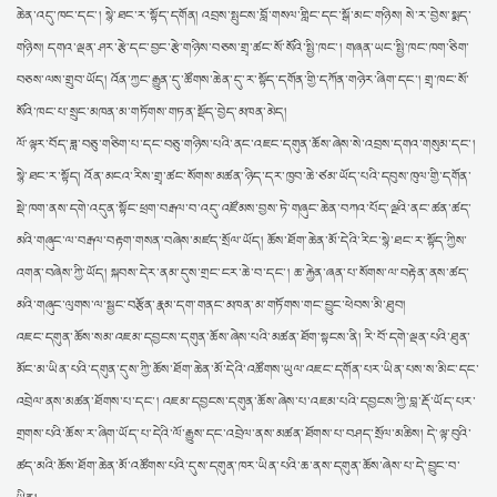
ཆེན་འདུ་ཁང་དང་། སྙེ་ཐང་ར་སྟོད་དགོན། འབྲས་སྤུངས་བློ་གསལ་གླིང་དང་སྒོ་མང་གཉིས། སེ་ར་བྱེས་སྨད་
གཉིས། དགའ་ལྡན་ཤར་རྩེ་དང་བྱང་རྩེ་གཉིས་བཅས་གྲྭ་ཚང་སོ་སོའི་སྤྱི་ཁང་། གཞན་ཡང་སྤྱི་ཁང་ཁག་ཅིག་
བཅས་ལས་གྲུབ་ཡོད། འོན་ཀྱང་རྒྱུན་དུ་ཚོགས་ཆེན་དུ་ར་སྟོད་དགོན་གྱི་དཀོན་གཉེར་ཞིག་དང་། གྲྭ་ཁང་སོ་
སོའི་ཁང་པ་སྲུང་མཁན་མ་གཏོགས་གཏན་སྡོད་བྱེད་མཁན་མེད།
ལོ་ལྟར་བོད་ཟླ་བཅུ་གཅིག་པ་དང་བཅུ་གཉིས་པའི་ནང་འཇང་དགུན་ཆོས་ཞེས་སེ་འབྲས་དགའ་གསུམ་དང་།
སྙེ་ཐང་ར་སྟོད། འོན་མངའ་རིས་གྲྭ་ཚང་སོགས་མཚན་ཉིད་དར་ཁྱབ་ཆེ་ཙམ་ཡོད་པའི་དབུས་ཁུལ་གྱི་དགོན་
སྡེ་ཁག་ནས་དགེ་འདུན་སྟོང་ཕྲག་བརྒལ་བ་འདུ་འཛོམས་བྱས་ཏེ་གཞུང་ཆེན་བཀའ་པོད་ལྔའི་ནང་ཚན་ཚད་
མའི་གཞུང་ལ་བརྒལ་བརྟག་གསན་བཞེས་མཛད་སྲོལ་ཡོད། ཆོས་ཐོག་ཆེན་མོ་དེའི་རིང་སྙེ་ཐང་ར་སྟོད་ཀྱིས་
འགན་བཞེས་ཀྱི་ཡོད། སྐབས་དེར་ནམ་དུས་གྲང་ངར་ཆེ་བ་དང་། ཆ་རྐྱེན་ཞན་པ་སོགས་ལ་བརྟེན་ནས་ཚད་
མའི་གཞུང་ལུགས་ལ་སྦྱང་བརྩོན་རྣམ་དག་གནང་མཁན་མ་གཏོགས་གང་བྱུང་ཕེབས་མི་ཐུབ།
འཇང་དགུན་ཆོས་སམ་འཇམ་དབྱངས་དགུན་ཆོས་ཞེས་པའི་མཚན་ཐོག་སྟངས་ནི། རི་བོ་དགེ་ལྡན་པའི་ཐུན་
མོང་མ་ཡིན་པའི་དགུན་དུས་ཀྱི་ཆོས་ཐོག་ཆེན་མོ་དེའི་འཚོགས་ཡུལ་འཇང་དགོན་པར་ཡིན་པས་ས་མིང་དང་
འབྲེལ་ནས་མཚན་ཐོགས་པ་དང་། འཇམ་དབྱངས་དགུན་ཆོས་ཞེས་པ་འཇམ་པའི་དབྱངས་ཀྱི་བླ་རྡོ་ཡོད་པར་
གྲགས་པའི་ཆོས་ར་ཞིག་ཡོད་པ་དེའི་ལོ་རྒྱུས་དང་འབྲེལ་ནས་མཚན་ཐོགས་པ་བཤད་སྲོལ་མཆིས། དེ་ལྟ་བུའི་
ཚད་མའི་ཆོས་ཐོག་ཆེན་མོ་འཚོགས་པའི་དུས་དགུན་ཁར་ཡིན་པའི་ཆ་ནས་དགུན་ཆོས་ཞེས་པ་དེ་བྱུང་བ་