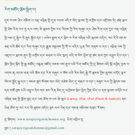
རིག་མཛོད་རྩོམ་སྒྲིག་པ།
དུས་རབས་ཉེར་གཅིག་པ་བརྡ་འཕྲིན་གྱི་དུས་རབས་འདིར་འོད་རླབས་ཀྱི་འགྲོས་དང་འགྲོགས་ཏེ། ཚན་རྩལ་
གྱི་ཤེས་རིག་རབ་ཏུ་དར་བས། མི་རྣམས་ཀྱིས་རང་རིགས་ཀྱི་རིག་གཞུང་དང་ཤེས་རིག་དག་ཀྱང་བརྡ་འཕྲིན་
གྱི་ལམ་དུ་སྐྱེལ་ཏེ་སྲུང་སྐྱོབ་དང་། འཕེལ་རྒྱས། དར་སྤེལ་ལ་རེམ་བཞིན་པའི་སྐབས་འདིར། རང་རེའི་གངས་
ཅན་པའི་ཆོས་དང་རིག་གཞུང་དག །ཟླུམ་གཟུགས་ཀྱི་གོ་ལ་འདིར་ཡུན་རིང་གནས་པ་དང་། འཕྲིན་ལས་ཀྱི་
འཇུག་པ་རླབས་རྡུལ་གྱི་འགྲོས་དང་མཉམ་པ་ཡོང་སླད། འདི་ག་སེར་བྱེས་གྲྭ་ཚང་ནས་ཀྱང་འཕྲུལ་དེབ་དང་།
སློབ་ཁྲིད་སྐོར་གྱི་སྒྲ་མཛོད། བརྙན་མཛོད་བཅས་ལས་གྲུབ་པའི་རིག་མཛོད་ཀྱི་དྲ་ཚིགས་འདི་སྒོ་འབྱེད་བྱས་པ་
ལགས་ན། གངས་ཅན་པའི་ཆོས་དང་རིག་གཞུང་ལ་མོས་པའི་རིས་མེད་སྐྱེ་བོ་རྣམས་ཀྱིས་ཐུགས་འདོད་ལྟར་
ལོངས་སྤྱོད་རྒྱུ་དང་། བསམ་ཚུལ་སོགས་གང་ཡོད་འཛེམ་མེད་དུ་གནང་བ་དང་། གསུང་རབ་ཀྱི་གླེགས་བམ་
དག་གཙོ་བྱས་པའི་འཕྲུལ་དེབ་གང་མང་རིན་མེད་དུ་འགྲེམས་སྤེལ་བྱེད་ཀྱིན་ཡོད་པ་དག་སྟབས་བདེའི་རང་
བཞིན་ཅན་གྱི་གློག་ཀླད་དང་ལག་ཐོག་ཁ་པར་ཆེ་ཆུང་
གང་
(Laptop, iPad, iPod iPhone & Android)
ཡིན་ཐོག་ཏུ་རང་རང་གི་ཐུགས་འདོད་ལྟར་ཕབ་ལེན་དང་གསན་གཟིགས་གནང་རོགས།
དྲ་ཚིགས།:
www.serajeyrigzodchenmo.org
ཡིག་འབྲེལ་དྲ་
བྱང་།
serajeyrigzodchenmo@gmail.com