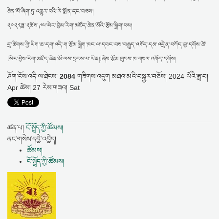
ཆེན་མོ་ཞིག་ཏུ་འགྱུར་བའི་རེ་སྨོན་དང་བཅས།
༢༠༢༣ཟླ་༢ཚེས་༩ལ་སེར་བྱེས་རིག་མཛོད་ཆེན་མོའི་རྩོམ་སྒྲིག་པས།
དྲ་ཚིགས་ཀྱི་ཡིག་ཆ་དག་འདི་ག་རྩོམ་སྒྲིག་ཁང་ལ་དབང་བས་བརྒྱུད་འགོད་དམ་འདྲེན་བཀོད་བྱ་དགོས་ཚེ་
[སེར་བྱེས་རིག་མཛོད་ཆེན་མོ་ལས་དྲངས་པ་ཡིན།]ཞེས་རྩོམ་ཁུངས་ཁ་གསལ་འགོད་དགོས།
ཤོག་ངོས་འདི་ལ་ཐེངས་
2084
གཟིགས་འདུག
མཐའ་མའི་བསྐྱར་བཅོས།
2024 ལོའི་ཟླ་བ།
Apr ཚེས། 27 རེས་གཟའ། Sat
ཚན་པ།
ངོ་སྤྲོད་ཀྱི་ཚོམས།
ནང་གསེས་དབྱེ་འབྱེད།
ཚོམས།
ངོ་སྤྲོད་ཀྱི་ཚོམས།