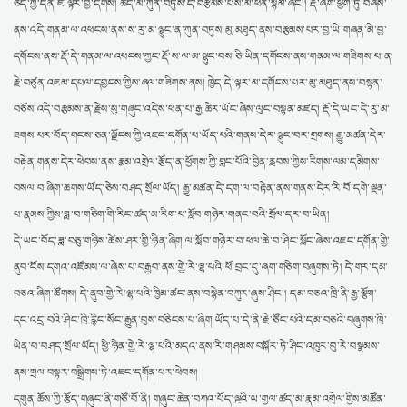
ཅད་ཀྱི་དོན་ཇི་ལྟར་བྱ་དགོས། ཚད་མ་ཀུན་བཏུས་དེ་བརྩམས་པས་མི་ཕན་སྙམ་ཞིང་། རྡོ་ཞིག་ཕྱག་ཏུ་བཞེས་
ནས་འདི་གནམ་ལ་འཕངས་ནས་ས་རུ་མ་ལྷུང་ན་ཀུན་བཏུས་མུ་མཐུད་ནས་བརྩམས་པར་བྱ་ཡི་གཞན་མི་བྱ་
དགོངས་ནས་རྡོ་དེ་གནམ་ལ་འཕངས་ཀྱང་རྡོ་ས་ལ་མ་ལྷུང་བས་ཅི་ཡིན་དགོངས་ནས་གནམ་ལ་གཟིགས་པ་ན།
རྗེ་བཙུན་འཇམ་དཔལ་དབྱངས་ཀྱིས་ཞལ་གཟིགས་ནས། ཁྱེད་དེ་ལྟར་མ་དགོངས་པར་མུ་མཐུད་ནས་བསྟན་
བཅོས་འདི་བརྩམས་ན་རྗེས་སུ་གཞུང་འདིས་ཕན་པ་རྒྱ་ཆེར་ཡོང་ཞེས་ལུང་བསྟན་མཛད། རྡོ་དེ་ཡང་དེ་རུ་མ་
ཟགས་པར་བོད་གངས་ཅན་ལྗོངས་ཀྱི་འཇང་དགོན་པ་ཡོད་པའི་གནས་དེར་ལྷུང་བར་གྲགས། རྒྱུ་མཚན་དེར་
བརྟེན་གནས་དེར་ཕེབས་ནས་རྣམ་འགྲེལ་རྩོད་ན་ཕྱོགས་ཀྱི་གླང་པོའི་བྱིན་རླབས་ཀྱིས་རིགས་ལམ་དམིགས་
བསལ་བ་ཞིག་ཆགས་ཡོད་ཅེས་བཤད་སྲོལ་ཡོད། རྒྱུ་མཚན་དེ་དག་ལ་བརྟེན་ནས་གནས་དེར་རི་བོ་དགེ་ལྡན་
པ་རྣམས་ཀྱིས་ཟླ་བ་གཅིག་གི་རིང་ཚད་མ་རིག་པ་སློབ་གཉེར་གནང་བའི་སྲོལ་དར་བ་ཡིན།
དེ་ཡང་བོད་ཟླ་བཅུ་གཉིས་ཚེས་ཤར་གྱི་ཉིན་ཞིག་ལ་སློབ་གཉེར་བ་ཕལ་ཆེ་བ་ཤིང་སློང་ཞེས་འཇང་དགོན་གྱི་
ནུབ་ངོས་དགའ་འཛོམས་ལ་ཞེས་པ་བརྒྱབ་ནས་གྱེ་རེ་ལྷ་པའི་ཕོ་བྲང་དུ་ཞག་གཅིག་བཞུགས་ཏེ། དེ་གར་དམ་
བཅའ་ཞིག་ཚོགས། དེ་ནུབ་གྱེ་རེ་ལྷ་པའི་ཁྱིམ་ཚང་ནས་བསྙེན་བཀུར་ཞུས་ཤིང་། དམ་བཅའ་ཁྲི་ནི་རྒྱ་ལྕོག་
དང་འདྲ་བའི་ཤིང་ཁྲི་རྙིང་སོང་རྒྱུན་བུས་བཅིངས་པ་ཞིག་ཡོད་པ་དེ་ནི་རྗེ་ཙོང་པའི་དམ་བཅའི་བཞུགས་ཁྲི་
ཡིན་པ་བཤད་སྲོལ་ཡོད། ཕྱི་ཉིན་གྱེ་རེ་ལྷ་པའི་མདའ་ནས་རི་གཤམས་བསྐོར་ཏེ་ཤིང་འཁུར་བུ་རེ་བསྣམས་
ནས་གྲལ་བསྟར་བསྒྲིགས་ཏེ་འཇང་དགོན་པར་ཕེབས།
དགུན་ཆོས་ཀྱི་རྩོད་གཞུང་ནི་གཙོ་བོ་ནི། གཞུང་ཆེན་བཀའ་པོད་ལྔའི་ཡ་གྱལ་ཚད་མ་རྣམ་འགྲེལ་གྱིས་མཚོན་