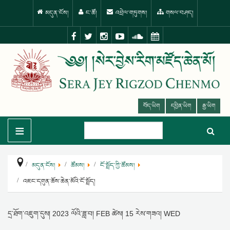
མདུན་ངོས།
ང་ཚོ།
འབྲེལ་གཏུགས།
གསལ་བཤད།
བོད་ཡིག
དབྱིན་ཡིག
རྒྱ་ཡིག
≡
མདུན་ངོས།
ཚོམས།
ངོ་སྤྲོད་ཀྱི་ཚོམས།
འཇང་དགུན་ཆོས་ཆེན་མོའི་ངོ་སྤྲོད།
དྲ་ཐོག་འཇུག་དུས།
2023 ལོའི་ཟླ་བ། FEB ཚེས། 15 རེས་གཟའ། WED