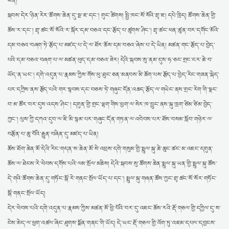
ཡིན།
སྐབས་དེར་ཉིན་རེར་ཚོགས་ཆེན་དུ་སྔ་ཇ་དང་། གུང་ཚིགས། སྤྱི་ཁང་སོ་སོའི་གྲྭ་ཇ། དཔེ་ཁྲིད། ཚོགས་ཆེན་གྱི་
ཆོས་ར་དང་། གྲྭ་ཚང་སོ་སོའི་ར་སྐོར་དམ་བཅའ་དང་རྩོད་པ་ཚུགས་ཤིང་། གྲྭ་ཚང་ཕན་ཚུན་བར་དགོང་མོའི་
དམ་བཅའ་བཞག་ཏེ་རྩོད་པ་མཛད་པ་དེ་ལ་ཐོར་ཆོས་དམ་བཅའ་ཞེས་པ་དེ་ཡིན། མཚན་གང་རྩོད་པ་བྱེད་
པའི་དམ་བཅའ་བཞག་པ་ལ་མཚན་ཕུད་དམ་བཅའ་ཟེར། དེའི་སྐབས་སུ་ནམ་དུས་ཧ་ཅང་གྲང་ངར་ཆེ་བ་
ཡོད་ན་ཡང་། དགེ་འདུན་པ་རྣམས་ཀྱིས་གོས་ཕུ་ཐུང་ཅན་མནབས་མི་ཆོག་པས་རྩོད་པ་བྱེད་རིང་གཟན་སྐེད་
པར་དཀྲིས་ནས་རྩོད་པའི་གར་སྟབས་དང་བཅས་ཏེ་གཞུང་དོན་འཆད་རྩོད་ལ་གཡེང་ནས་གྲང་རེག་གི་སྣང་
བ་མ་ཚོར་བར་དུས་འདས་ཤིང་། དགུན་གྱི་གྲང་ལྷག་གིས་ཕྱག་ལ་སེར་ཁ་བྱུང་ནས་སྐུ་ཁྲག་ཙིམ་ཙིམ་བྱེད་
ཀྱང་། ལུས་ཀྱི་དཀའ་དུབ་ལ་ཇི་མི་སྙམ་པར་གཞུང་དོན་གཏན་ལ་འབེབས་པར་ཐོས་བསམ་སློབ་གཉེར་ལ་
བརྩོན་པ་ཆུ་བོའི་རྒྱུན་བཞིན་དུ་མཛད་པ་ཡིན།
ཆོས་ཐོག་ཆེན་མོ་དེའི་རིང་གདན་ས་ཆེན་མོ་སེ་འབྲས་དགེ་གསུམ་གྱི་སྤྲུལ་སྐུ་ཆེ་ཆུང་ཚང་མ་འཇང་དགུན་
ཆོས་ལ་ཐེངས་རེ་ཕེབས་དགོས་པའི་ལམ་སྲོལ་མཆིས། དེའི་སྐབས་སུ་ཚོགས་ཆེན་སྤྲུལ་སྐུ་ཡན་གྱི་སྤྲུལ་སྐུ་ཚོས་
དེ་གའི་ཚོགས་ཆེན་དུ་གཏོང་སྒོ་རེ་གནང་སྲོལ་ཡོད་པ་དང་། སྤྲུལ་སྐུ་གཞན་ཚོས་ཀྱང་གྲྭ་ཚང་སོ་སོར་གཏོང་
སྒོ་གནང་སྲོལ་ཡོད།
དེར་ཕེབས་པའི་དགེ་འདུན་པ་རྣམས་ཀྱིས་མཚན་མོ་ཕྱི་པོའི་བར་དུ་འཇང་ཆོས་རའི་རྡོ་གཅལ་གྱི་དཀྱིལ་དུ་ས་
ངེས་མེད་ལ་ཕྱག་འཚལ་ཞིང་ཐུགས་སྨོན་གནང་གི་ཡོད། དེ་ཡང་རྡོ་གཅལ་གྱི་འོག་ཏུ་འཇམ་དཔལ་དབྱངས་