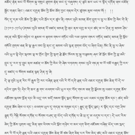
མཆོད་རྟེན་མང་པོ་སོགས་སྐུ་གསུང་ཐུགས་རྟེན་མང་དུ་བཞུགས། ད་ལྟའི་ཆར་ཡང་ར་སྟོད་དགོན་ནས་འཛིན་
སྐྱོང་གནང་ཞིང་། འཇང་དགུན་ཆོས་ཀྱི་ཆོས་ཐོག་ཀྱང་གནས་དེར་ཚུགས་མུས་ལགས་སོ། ། ། །
བོད་དུ་དམ་པའི་ཆོས་ཀྱི་རྩོད་པའི་སྲོལ་དར་ཚུལ་ནི། གསང་ཕུའི་མཁན་ཐོག་དྲུག་པ་ཕྱྭ་པ་ཆོས་ཀྱི་སེང་གེ་ནི་
[༡༡༠༡-༡༡༦༩]གསང་ཕུའི་མཁན་པོ་མཛད་མཁན་གྱི་ནང་ནས་དབུ་མ་དང་ཚད་མ་ལ་ཤིན་ཏུ་མཁས་ཤིང་
གདན་སའི་སློབ་གཉེར་བ་རྣམས་ལ་རྟགས་གསལ་གཏོང་བའི་ལམ་ལུགས་གསར་གཏོད་མཛད་མཁན་གྱི་སློབ་
གསོའི་གྲགས་ཅན་མི་སྣ་རྒྱལ་ཁབ་ཕྱི་ནང་དུ་མཁས་པའི་སྙན་གྲགས་ཡོད་པ་ཞིག་ཡིན། ཁོང་ནི་ཕྱྭ་པ་ཞེས་
པའི་ཡུལ་སྟེ་དེང་སྐབས་ལྷ་ས་གྲོང་ཁྱེར་གྱི་སྟག་རྩེ་རྫོང་ཁོངས་སུ་སྐུ་བལྟམས། ཞང་ཚེ་སྤོང་ཆོས་ཀྱི་བླ་མའི་
དྲུང་དུ་རབ་ཏུ་བྱུང་ནས་མཚན་ལ་ཆོས་ཀྱི་སེང་གེ་ཞེས་བཏགས། གསང་ཕུའི་གདན་ས་ལོ་བཅོ་བརྒྱད་ཀྱི་བར་
དུ་མཛད་པ་སོགས་མཚན་སྙན་ཤིན་ཏུ་ཆེ།
དེ་ལྟ་བུའི་ཡུན་རིང་ལོ་རྒྱུས་ཀྱི་རང་བཞིན་ལྡན་པའི་རི་བོ་དགེ་ལྡན་པའི་འཇང་དགུན་ཆོས་ཆེན་པོ་དེ་ལ་
དཔེར་བྱས་ཏེ། དེང་གི་ཆར་རྒྱ་གར་འཕགས་པའི་ཡུལ་དང་བོད་གངས་ཅན་གྱི་ལྗོངས་སུ་འཇང་དགུན་ཆོས་
འཚོགས་སྐབས་སྔོན་དང་མི་འདྲ་བར་མདོ་ཁམས་སྟོད་སྨད་སོགས་སུ་ཡང་འཇང་དགུན་ཆོས་དང་། ཚད་མའི་
དགུན་ཆོས་ཞེས་པ་དང་། འཕགས་ཡུལ་དུ་གདན་ས་གསུམ་དང་། རྒྱུད་གྲྭ་སྟོད་སྨད། ར་སྟོད་དང་བཀྲ་ཤིས་
ལྷུན་པོ། ཀིརྟི་སོགས་དགོན་པ་སོགས་བཤད་གྲྭ་ཡོད་པའི་དགོན་པ་ཆེ་ཕྲ་དུ་མ་འདུས་པ་དང་། དེ་ཡང་རིས་
མེད་ཀྱི་ཆོས་ལུགས་འདྲ་མིན་ནས་ཕེབས་པའི་སློབ་གཉེར་བ་མང་དག་ཅིག་འཛོམས་བཞིན་ཡོད་པས་སླད་
མར་རི་བོ་དགེ་ལྡན་པའི་འཇང་དགུན་ཆོས་ཆེན་མོ་ཙམ་ཞིག་མིན་པར་རིས་མེད་ཚད་མའི་འཇང་དགུན་ཆོས་