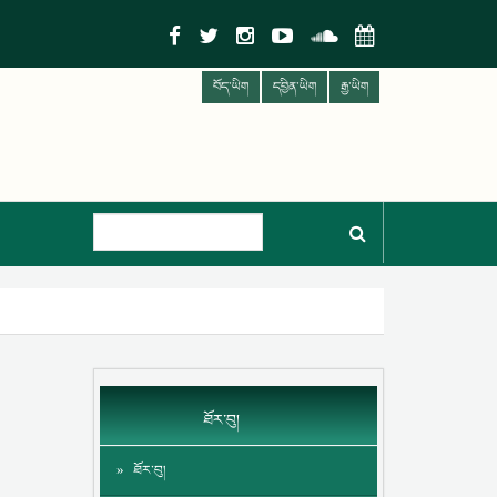
བོད་ཡིག
དབྱིན་ཡིག
རྒྱ་ཡིག
ཐོར་བུ།
ཐོར་བུ།