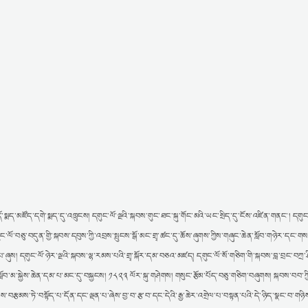
་སྨད་མཛོད་དགེ་སྨད་དུ་འཁྲུངས། དགུང་ལོ་ལྔའི་སྐབས་གུང་ཐང་སྐུ་གོང་མའི་ཡང་སྲིད་དུ་ངོས་འཛིན་གནང་། དགུང་
གུང་ལོ་བཅུ་བདུན་གྱི་སྐབས་དབུས་ཀྱི་འབྲས་སྤུངས་སྒོ་མང་གྲྭ་ཚང་དུ་ཆོས་ཞུགས་ཀྱིས་གཞུང་ཆེན་སློབ་གཉེར་དང་གསན
་ཞུས། དགུང་ལོ་ཉེར་ལྔའི་སྐབས་ལྷ་རམས་པའི་གྲྭ་སྐོར་དམ་བཅའ་མཛད། དགུང་ལོ་སོ་གཅིག་གི་སྐབས་བླ་བྲང་བཀྲ་ཤི
དང་སློབ་མ་སྐྱེས་ཆེན་དམ་པ་མང་དུ་བསྐྱངས། ༡༨༢༣ ལོར་སྐུ་གཤེགས། གསུང་རྩོམ་པོད་བཅུ་གཅིག་བཞུགས། སྐབས་བབ་ཀྱ
རྩམས་ཏེ་བསྟོད་པ་དོན་དང་ལྡན་པ་ཞེས་བྱ་བ་རྩ་བ་དང་དེའི་རྒྱ་ཆེར་འགྲེལ་པ་བསྟན་པའི་དེ་ཉིད་སྣང་བ་གཉིས