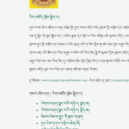
རིག་མཛོད་རྩོམ་སྒྲིག་པ།
དུས་རབས་ཉེར་གཅིག་པ་བརྡ་འཕྲིན་གྱི་དུས་རབས་འདིར་འོད་རླབས་ཀྱི་འགྲོས་དང་འགྲོག
ལམ་དུ་སྐྱེལ་ཏེ་སྲུང་སྐྱོབ་དང་། འཕེལ་རྒྱས། དར་སྤེལ་ལ་རེམ་བཞིན་པའི་སྐབས་འདི
རླབས་རྡུལ་གྱི་འགྲོས་དང་མཉམ་པ་ཡོང་སླད། འདི་ག་སེར་བྱེས་གྲྭ་ཚང་ནས་ཀྱང་འཕྲུལ་དེབ
གངས་ཅན་པའི་ཆོས་དང་རིག་གཞུང་ལ་མོས་པའི་རིས་མེད་སྐྱེ་བོ་རྣམས་ཀྱིས་ཐུགས་འདོད
འཕྲུལ་དེབ་གང་མང་རིན་མེད་དུ་འགྲེམས་སྤེལ་བྱེད་ཀྱིན་ཡོད་པ་དག་སྟབས་བདེའི་རང་བ
ཐུགས་འདོད་ལྟར་ཕབ་ལེན་དང་གསན་གཟིགས་གནང་རོགས།
དྲ་ཚིགས།:
www.serajeyrigzodchenmo.org
ཡིག་འབྲེལ་དྲ་བྱང་།
serajeyri
གསར་ཤོས་དག ། རིག་མཛོད་རྩོམ་སྒྲིག་པ།
ལེགས་བཤད་སྣང་བའི་གཏེར། སྨད་ཆ།
ལེགས་བཤད་སྣང་བའི་གཏེར། སྟོད་ཆ།
སེམས་སེམས་བྱུང་གི་རྣམ་གཞག
དྲང་ངེས་དཀའ་འགྲེལ་ཆེན་མོ།