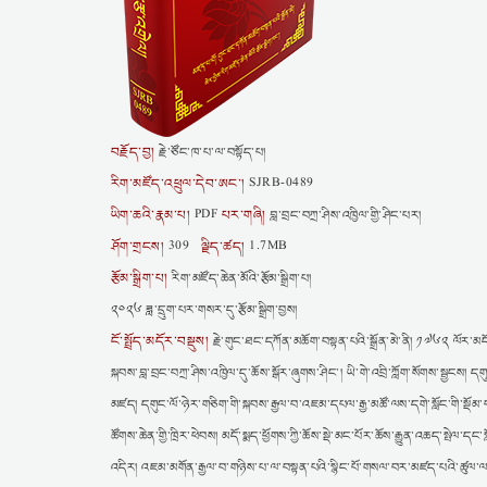
བརྗོད་བྱ།
རྗེ་ཙོང་ཁ་པ་ལ་བསྟོད་པ།
རིག་མཛོད་འཕྲུལ་དེབ་ཨང་།
SJRB-0489
ཡིག་ཆའི་རྣམ་པ།
པར་གཞི།
PDF
བླ་བྲང་བཀྲ་ཤིས་འཁྱིལ་གྱི་ཤིང་པར།
ཤོག་གྲངས།
ལྗིད་ཚད།
309
1.7MB
རྩོམ་སྒྲིག་པ།
རིག་མཛོད་ཆེན་མོའི་རྩོམ་སྒྲིག་པ།
༢༠༢༦ ཟླ་དྲུག་པར་གསར་དུ་རྩོམ་སྒྲིག་བྱས།
ངོ་སྤྲོད་མདོར་བསྡུས།
རྗེ་གུང་ཐང་དཀོན་མཆོག་བསྟན་པའི་སྒྲོན་མེ་ནི། ༡༧༦༢ ལོར་མདོ
སྐབས་བླ་བྲང་བཀྲ་ཤིས་འཁྱིལ་དུ་ཆོས་སྒོར་ཞུགས་ཤིང་། ཡི་གེ་འབྲི་ཀློག་སོགས་སྦྱངས། ད
མཛད། དགུང་ལོ་ཉེར་གཅིག་གི་སྐབས་རྒྱལ་བ་འཇམ་དཔལ་རྒྱ་མཚོ་ལས་དགེ་སློང་གི་སྡོམ་པ
ཚོགས་ཆེན་གྱི་ཁྲིར་ཕེབས། མདོ་སྨད་ཕྱོགས་ཀྱི་ཆོས་སྡེ་མང་པོར་ཆོས་རྒྱུན་འཆད་སྤེལ་
འདིར། འཇམ་མགོན་རྒྱལ་བ་གཉིས་པ་ལ་བསྟན་པའི་སྙིང་པོ་གསལ་བར་མཛད་པའི་ཚུལ་ལས་བ