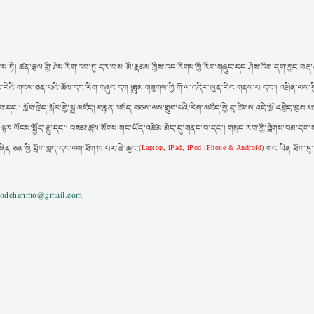
ས་ཏེ། ཚན་རྩལ་གྱི་ཤེས་རིག་རབ་ཏུ་དར་བས། མི་རྣམས་ཀྱིས་རང་རིགས་ཀྱི་རིག་གཞུང་དང་ཤེས་རིག་དག་ཀྱང་བརྡ་འཕ
ར། རང་རེའི་གངས་ཅན་པའི་ཆོས་དང་རིག་གཞུང་དག །ཟླུམ་གཟུགས་ཀྱི་གོ་ལ་འདིར་ཡུན་རིང་གནས་པ་དང་། འཕྲིན་ལས་ཀ
་དང་། སློབ་ཁྲིད་སྐོར་གྱི་སྒྲ་མཛོད། བརྙན་མཛོད་བཅས་ལས་གྲུབ་པའི་རིག་མཛོད་ཀྱི་དྲ་ཚིགས་འདི་སྒོ་འབྱེད་བྱས
་ལྟར་ལོངས་སྤྱོད་རྒྱུ་དང་། བསམ་ཚུལ་སོགས་གང་ཡོད་འཛེམ་མེད་དུ་གནང་བ་དང་། གསུང་རབ་ཀྱི་གླེགས་བམ་དག་ག
ཞིན་ཅན་གྱི་གློག་ཀླད་དང་ལག་ཐོག་ཁ་པར་ཆེ་ཆུང་
གང་ཡིན་ཐོག་ཏུ
(Laptop, iPad, iPod iPhone & Android)
gzodchenmo@gmail.com