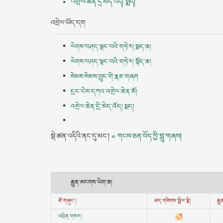
འགྲེལ་ཆེན་དྲི་མེད་འོད། སྨད།
འབྲེལ་ཡོད་དག
ལེགས་བཤད་སྣང་བའི་གཏེར། སྨད་ཆ།
ལེགས་བཤད་སྣང་བའི་གཏེར། སྟོད་ཆ།
སེམས་སེམས་བྱུང་གི་རྣམ་གཞག
དྲང་ངེས་དཀའ་འགྲེལ་ཆེན་མོ།
འགྲེལ་ཆེན་དྲི་མེད་འོད། སྨད།
སྡེ་ཚན་འདིའི་ནང་དུ་མང་།
« གངས་ཅན་བོད་ཀྱི་གླུ་གཞས།
རྒྱུན་མངགས་ཡིག་ཆ།
ཐོ་གཞུང་།
ཐད་གཟིགས་སྦྲེལ་སྣེ།
རྒ
འཕྲིན་གསར།