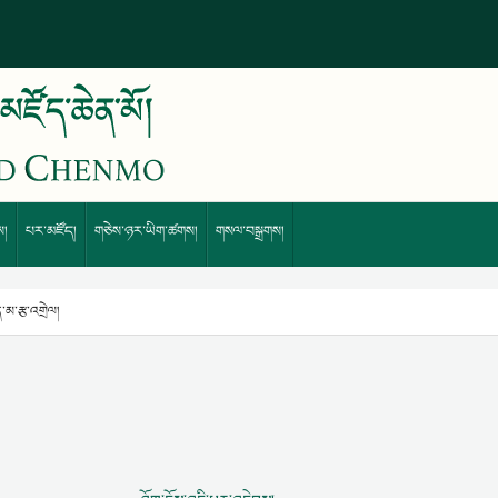
ས།
པར་མཛོད།
གཅེས་ཉར་ཡིག་ཚགས།
གསལ་བསྒྲགས།
་མ་རྩ་འགྲེལ།