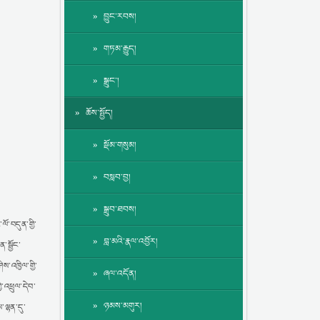
བྱུང་རབས།
གཏམ་རྒྱུད།
སྒྲུང་།
ཆོས་སྤྱོད།
སྡོམ་གསུམ།
བསླབ་བྱ།
སྒྲུབ་ཐབས།
ལོ་བདུན་གྱི་
བླ་མའི་རྣལ་འབྱོར།
་སྦྱོང་
ས་འཁྱིལ་གྱི་
ཞལ་འདོན།
ི་འཕྲུལ་དེབ་
ཉམས་མགུར།
་ལྷན་དུ་