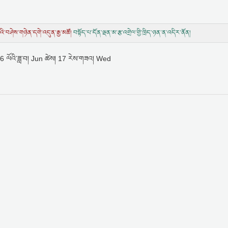
ཉེན་དགེ་འདུན་རྒྱ་མཚོ།
བསྟོད་པ་དོན་ལྡན་མ་རྩ་འགྲེལ་གྱི་ཁྲིད་ཉན་ན་འདིར་ནོན།
6 ལོའི་ཟླ་བ། Jun ཚེས། 17 རེས་གཟའ། Wed