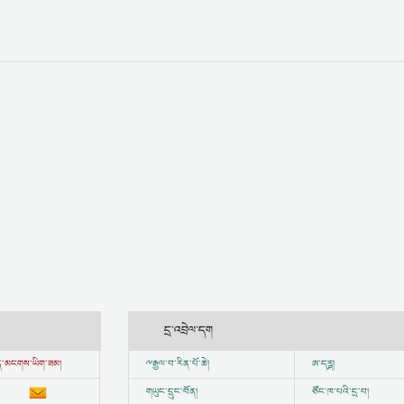
དྲ་འབྲེལ་དག
ྱུན་མངགས་ཡིག་ཟམ།
ྋ
རྒྱལ་བ་རིན་པོ་ཆེ།
ཨ་དཪྴ།
གཡུང་དྲུང་བོན།
ཙོང་ཁ་པའི་དྲ་བ།