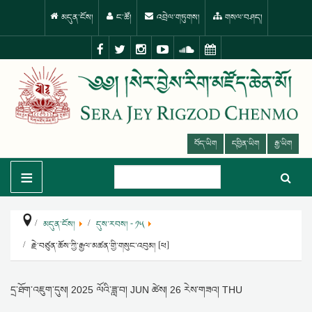
མདུན་ངོས།
ང་ཚོ།
འབྲེལ་གཏུགས།
གསལ་བཤད།
བོད་ཡིག
དབྱིན་ཡིག
རྒྱ་ཡིག
≡
མདུན་ངོས།
དུས་རབས། - ༡༥
རྗེ་བཙུན་ཆོས་ཀྱི་རྒྱལ་མཚན་གྱི་གསུང་འབུམ། [ཕ]
དྲ་ཐོག་འཇུག་དུས།
2025 ལོའི་ཟླ་བ། JUN ཚེས། 26 རེས་གཟའ། THU