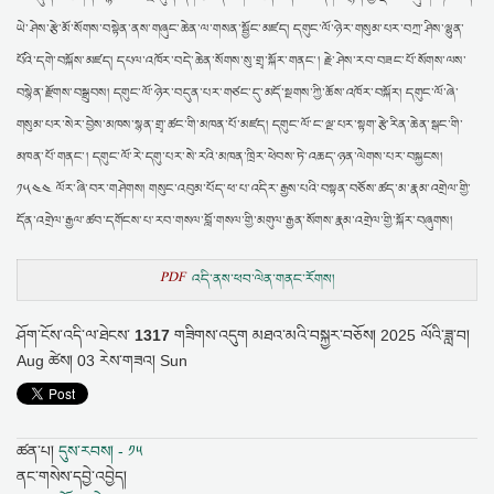
ཡེ་ཤེས་རྩེ་མོ་སོགས་བསྟེན་ནས་གཞུང་ཆེན་ལ་གསན་སྦྱོང་མཛད། དགུང་ལོ་ཉེར་གསུམ་པར་བཀྲ་ཤིས་ལྷུན་
པོའི་དགེ་བསྐོས་མཛད། དཔལ་འཁོར་བདེ་ཆེན་སོགས་སུ་གྲྭ་སྐོར་གནང་། རྗེ་ཤེས་རབ་བཟང་པོ་སོགས་ལས་
བསྙེན་རྫོགས་བསྒྲུབས། དགུང་ལོ་ཉེར་བདུན་པར་གཙང་དུ་མདོ་སྔགས་ཀྱི་ཆོས་འཁོར་བསྐོར། དགུང་ལོ་ཞེ་
གསུམ་པར་སེར་བྱེས་མཁས་སྙན་གྲྭ་ཚང་གི་མཁན་པོ་མཛད། དགུང་ལོ་ང་ལྔ་པར་སྟག་རྩེ་རིན་ཆེན་སྒང་གི་
མཁན་པོ་གནང་། དགུང་ལོ་རེ་དགུ་པར་སེ་རའི་མཁན་ཁྲིར་ཕེབས་ཏེ་འཆད་ཉན་ལེགས་པར་བསྐྱངས།
༡༥༤༤ ལོར་ཞི་བར་གཤེགས། གསུང་འབུམ་པོད་ཕ་པ་འདིར་རྒྱས་པའི་བསྟན་བཅོས་ཚད་མ་རྣམ་འགྲེལ་གྱི་
དོན་འགྲེལ་རྒྱལ་ཚབ་དགོངས་པ་རབ་གསལ་བློ་གསལ་གྱི་མགུལ་རྒྱན་སོགས་རྣམ་འགྲེལ་གྱི་སྐོར་བཞུགས།
PDF
འདི་ནས་ཕབ་ལེན་གནང་རོགས།
ཤོག་ངོས་འདི་ལ་ཐེངས་
1317
གཟིགས་འདུག
མཐའ་མའི་བསྐྱར་བཅོས།
2025 ལོའི་ཟླ་བ།
Aug ཚེས། 03 རེས་གཟའ། Sun
ཚན་པ།
དུས་རབས། - ༡༥
ནང་གསེས་དབྱེ་འབྱེད།