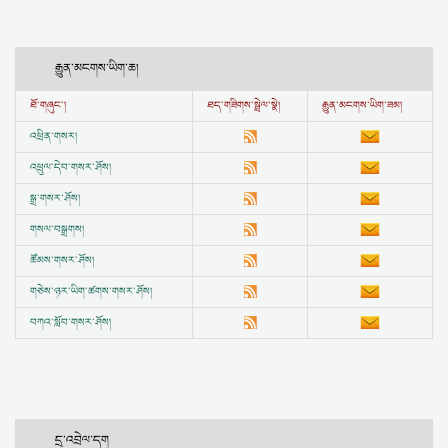
རྒྱུན་མངགས་ཡིག་ཆ།
ཐོ་གཞུང་།
ཐད་གཟིགས་སྦྲེལ་སྣེ།
རྒྱུན་མངགས་ཡིག་ཟམ།
འཕྲིན་གསར།
འཕྲུལ་དེབ་གསར་ཤོས།
སྒྲ་གསར་ཤོས།
གསལ་བསྒྲགས།
ཚོམས་གསར་ཤོས།
གཅེས་ཉར་ཡིག་ཚགས་གསར་ཤོས།
བཀའ་སློབ་གསར་ཤོས།
དྲ་འབྲེལ་དག