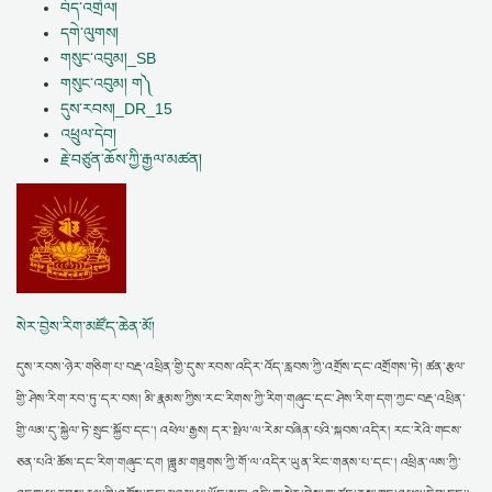
བོད་འགྲེལ།
དགེ་ལུགས།
གསུང་འབུམ།_SB
གསུང་འབུམ། ག༽
དུས་རབས།_DR_15
འཕྲུལ་དེབ།
རྗེ་བཙུན་ཆོས་ཀྱི་རྒྱལ་མཚན།
སེར་བྱེས་རིག་མཛོད་ཆེན་མོ།
དུས་རབས་ཉེར་གཅིག་པ་བརྡ་འཕྲིན་གྱི་དུས་རབས་འདིར་འོད་རླབས་ཀྱི་འགྲོས་དང་འགྲོགས་ཏེ། ཚན་རྩལ་
གྱི་ཤེས་རིག་རབ་ཏུ་དར་བས། མི་རྣམས་ཀྱིས་རང་རིགས་ཀྱི་རིག་གཞུང་དང་ཤེས་རིག་དག་ཀྱང་བརྡ་འཕྲིན་
གྱི་ལམ་དུ་སྐྱེལ་ཏེ་སྲུང་སྐྱོབ་དང་། འཕེལ་རྒྱས། དར་སྤེལ་ལ་རེམ་བཞིན་པའི་སྐབས་འདིར། རང་རེའི་གངས་
ཅན་པའི་ཆོས་དང་རིག་གཞུང་དག །ཟླུམ་གཟུགས་ཀྱི་གོ་ལ་འདིར་ཡུན་རིང་གནས་པ་དང་། འཕྲིན་ལས་ཀྱི་