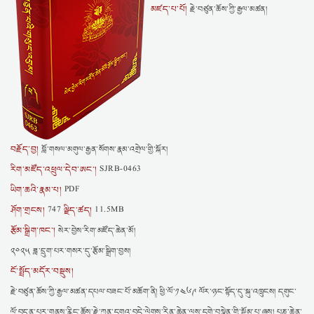
མཛད་པ་པོ།
རྗེ་བཙུན་ཆོས་ཀྱི་རྒྱལ་མཚན།
བརྗོད་བྱ།
བློ་གསལ་མགུལ་རྒྱན་སོགས་རྣམ་འགྲེལ་གྱི་སྐོར།
རིག་མཛོད་འཕྲུལ་དེབ་ཨང་།
SJRB-0463
ཡིག་ཆའི་རྣམ་པ།
PDF
ཤོག་གྲངས།
ལྗིད་ཚད།
747
11.5MB
རྩོམ་སྒྲིག་ཁང་།
སེར་བྱེས་རིག་མཛོད་ཆེན་མོ།
༢༠༢༥ ཟླ་དྲུག་པར་གསར་དུ་རྩོམ་སྒྲིག་བྱས།
ངོ་སྤྲོད་མདོར་བསྡུས།
རྗེ་བཙུན་ཆོས་ཀྱི་རྒྱལ་མཚན་དཔལ་བཟང་པོ་མཆོག་ནི། ཕྱི་ལོ་༡༤༦༩ ལོར་ཉང་སྟོད་དུ་སྐུ་འཁྲུངས། དགུང་
ལོ་བདུན་པར་གནས་རྙིང་ཆོས་རྗེ་ཀུན་དགའ་བདེ་ལེགས་རིན་ཆེན་ལས་དགེ་བསྙེན་གྱི་སྡོམ་པ་ཞུས། པཎ་ཆེན་