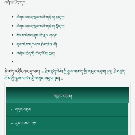
འབྲེལ་ཡོད་དག
ལེགས་བཤད་སྣང་བའི་གཏེར། སྨད་ཆ།
ལེགས་བཤད་སྣང་བའི་གཏེར། སྟོད་ཆ།
སེམས་སེམས་བྱུང་གི་རྣམ་གཞག
དྲང་ངེས་དཀའ་འགྲེལ་ཆེན་མོ།
འགྲེལ་ཆེན་དྲི་མེད་འོད། སྨད།
སྡེ་ཚན་འདིའི་ནང་དུ་མང་།
« རྗེ་བཙུན་ཆོས་ཀྱི་རྒྱལ་མཚན་གྱི་གསུང་འབུམ། [ན]
རྗེ་བཙུན་
ཆོས་ཀྱི་རྒྱལ་མཚན་གྱི་གསུང་འབུམ། [བ] »
གསུང་འབུམ།
གསུང་འབུམ།
དུས་རབས། - ༡༡