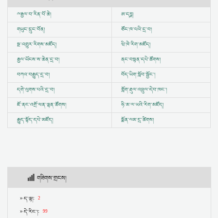
ྋ
རྒྱལ་བ་རིན་པོ་ཆེ།
ཨ་དཪྴ།
གཡུང་དྲུང་བོན།
ཙོང་ཁ་པའི་དྲ་བ།
སྔ་འགྱུར་རིགས་མཛོད།
ཝི་ཁེ་རིག་མཛོད།
རྒྱལ་ཡོངས་ས་ཆེན་དྲ་བ།
ནང་བསྟན་དཔེ་ཚོགས།
བཀའ་བརྒྱུད་དྲ་བ།
བོད་ཡིག་སློབ་སྦྱོང་།
དགེ་ལུགས་པའི་དྲ་བ།
གློག་རྡུལ་འཕྲུལ་དེབ་ཁང་།
ཇོ་ནང་འགྲོ་ཕན་ལྷན་ཚོགས།
ཧི་མ་ལ་ཡའི་རིག་མཛོད།
རྒྱུད་སྟོད་དཔེ་མཛོད།
སྨོན་ལམ་དྲ་ཚིགས།