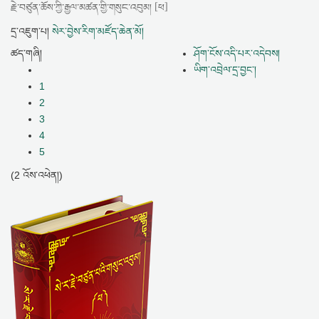
རྗེ་བཙུན་ཆོས་ཀྱི་རྒྱལ་མཚན་གྱི་གསུང་འབུམ། [ཕ]
དྲ་འཇུག་པ།
སེར་བྱེས་རིག་མཛོད་ཆེན་མོ།
ཚད་གཞི།
ཤོག་ངོས་འདི་པར་འདེབས།
ཡིག་འབྲེལ་དྲ་བྱང་།
1
2
3
4
5
(2 འོས་འཕེན།)