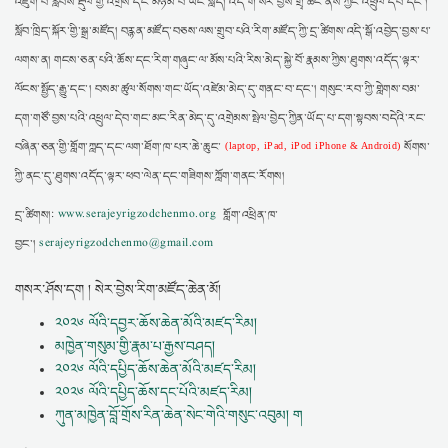
འཇུག་པ་རླབས་རྡུལ་གྱི་འགྲོས་དང་མཉམ་པ་ཡོང་སླད། འདི་ག་སེར་བྱེས་གྲྭ་ཚང་ནས་ཀྱང་འཕྲུལ་དེབ་དང་།
སློབ་ཁྲིད་སྐོར་གྱི་སྒྲ་མཛོད། བརྙན་མཛོད་བཅས་ལས་གྲུབ་པའི་རིག་མཛོད་ཀྱི་དྲ་ཚིགས་འདི་སྒོ་འབྱེད་བྱས་པ་
ལགས་ན། གངས་ཅན་པའི་ཆོས་དང་རིག་གཞུང་ལ་མོས་པའི་རིས་མེད་སྐྱེ་བོ་རྣམས་ཀྱིས་ཐུགས་འདོད་ལྟར་
ལོངས་སྤྱོད་རྒྱུ་དང་། བསམ་ཚུལ་སོགས་གང་ཡོད་འཛེམ་མེད་དུ་གནང་བ་དང་། གསུང་རབ་ཀྱི་གླེགས་བམ་
དག་གཙོ་བྱས་པའི་འཕྲུལ་དེབ་གང་མང་རིན་མེད་དུ་འགྲེམས་སྤེལ་བྱེད་ཀྱིན་ཡོད་པ་དག་སྟབས་བདེའི་རང་
བཞིན་ཅན་གྱི་གློག་ཀླད་དང་ལག་ཐོག་ཁ་པར་ཆེ་ཆུང་
སོགས་
(laptop, iPad, iPod iPhone & Android)
ཀྱི་ནང་དུ་ཐུགས་འདོད་ལྟར་ཕབ་ལེན་དང་གཟིགས་ཀློག་གནང་རོགས།
དྲ་ཚིགས།:
www.serajeyrigzodchenmo.org
གློག་འཕྲིན་ཁ་
བྱང་།
serajeyrigzodchenmo@gmail.com
གསར་ཤོས་དག ། སེར་བྱེས་རིག་མཛོད་ཆེན་མོ།
༢༠༢༦ ལོའི་དབྱར་ཆོས་ཆེན་མོའི་མཛད་རིམ།
མཁྱེན་གསུམ་གྱི་རྣམ་པ་རྒྱས་བཤད།
༢༠༢༦ ལོའི་དཔྱིད་ཆོས་ཆེན་མོའི་མཛད་རིམ།
༢༠༢༦ ལོའི་དཔྱིད་ཆོས་དང་པོའི་མཛད་རིམ།
ཀུན་མཁྱེན་བློ་གྲོས་རིན་ཆེན་སེང་གེའི་གསུང་འབུམ། ག