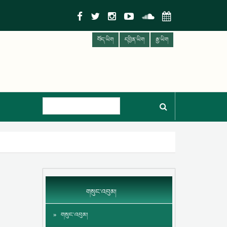
བོད་ཡིག
དབྱིན་ཡིག
རྒྱ་ཡིག
གསུང་འབུམ།
གསུང་འབུམ།