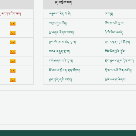
དྲ་འབྲེལ་དག
ྱུན་མངགས་ཡིག་ཟམ།
ྋ
རྒྱལ་བ་རིན་པོ་ཆེ།
ཨ་དཪྴ།
གཡུང་དྲུང་བོན།
ཙོང་ཁ་པའི་དྲ་བ།
སྔ་འགྱུར་རིགས་མཛོད།
ཝི་ཁེ་རིག་མཛོད།
རྒྱལ་ཡོངས་ས་ཆེན་དྲ་བ།
ནང་བསྟན་དཔེ་ཚོགས།
བཀའ་བརྒྱུད་དྲ་བ།
བོད་ཡིག་སློབ་སྦྱོང་།
དགེ་ལུགས་པའི་དྲ་བ།
གློག་རྡུལ་འཕྲུལ་དེབ་ཁང་།
ཇོ་ནང་འགྲོ་ཕན་ལྷན་ཚོགས།
ཧི་མ་ལ་ཡའི་རིག་མཛོད།
རྒྱུད་སྟོད་དཔེ་མཛོད།
སྨོན་ལམ་དྲ་ཚིགས།