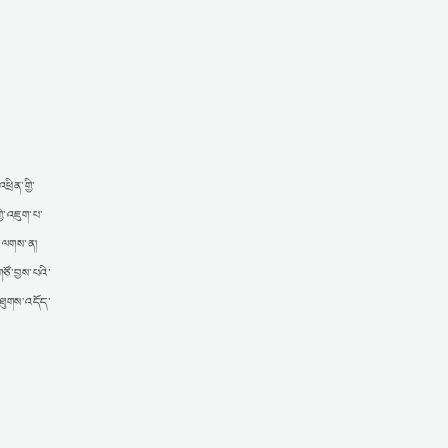
ྲིན་གྱི་
ྱི་འཇུག་པ་
་པ་ལགས་ན།
ཙོ་བྱས་པའི་
་ཐུགས་འདོད་