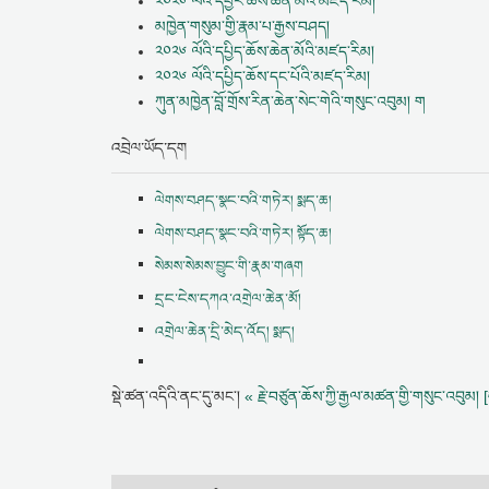
༢༠༢༦ ལོའི་དབྱར་ཆོས་ཆེན་མོའི་མཛད་རིམ།
མཁྱེན་གསུམ་གྱི་རྣམ་པ་རྒྱས་བཤད།
༢༠༢༦ ལོའི་དཔྱིད་ཆོས་ཆེན་མོའི་མཛད་རིམ།
༢༠༢༦ ལོའི་དཔྱིད་ཆོས་དང་པོའི་མཛད་རིམ།
ཀུན་མཁྱེན་བློ་གྲོས་རིན་ཆེན་སེང་གེའི་གསུང་འབུམ། ག
འབྲེལ་ཡོད་དག
ལེགས་བཤད་སྣང་བའི་གཏེར། སྨད་ཆ།
ལེགས་བཤད་སྣང་བའི་གཏེར། སྟོད་ཆ།
སེམས་སེམས་བྱུང་གི་རྣམ་གཞག
དྲང་ངེས་དཀའ་འགྲེལ་ཆེན་མོ།
འགྲེལ་ཆེན་དྲི་མེད་འོད། སྨད།
སྡེ་ཚན་འདིའི་ནང་དུ་མང་།
« རྗེ་བཙུན་ཆོས་ཀྱི་རྒྱལ་མཚན་གྱི་གསུང་འབུམ། 