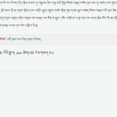
ག་སེ་རར་ཕེབས། དེར་སློབ་མ་མང་དུ་བསྐྱངས་ཤིང་དབུ་མའི་ཊཱིཀྐ་སོགས་བསྟན་བཅོས་ཀྱང་མང་དུ་མཛད་པས་ཀུན་མ
་ཆེན་བློ་བཟང་ཉི་མ། གཉལ་སྟོན་དཔལ་འབྱོར་ལྷུན་འགྲུབ། གཙང་སྟོན་ཀུན་དགའ་རྒྱལ་མཚན་སོགས་བསྟན་པའི་ཁུར་ཆེ
ད་འདུག་ཀྱང་འཇུག་འགྲེལ་གསུམ་ལས་གཞན་ལག་སོན་མ་བྱུང་། ཁོང་དགོངས་པ་མྱ་ངན་ལས་འདས་རྗེས་ཁོང་གི་ཞལ་སླ
ཚང་གི་མཁན་རབས་དང་པོར་བརྩི་བ་ཡིན།
PDF
འདི་ནས་ཕབ་ལེན་གནང་རོགས།
 ལོའི་ཟླ་བ། Jan ཚེས། 09 རེས་གཟའ། Fri