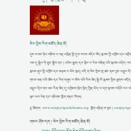
སེར་བྱེས་རིག་མཛོད་ཆེན་མོ།
དུས་རབས་ཉེར་གཅིག་པ་བརྡ་འཕྲིན་གྱི་དུས་རབས་འདིར་འོད་རླབས་ཀྱི་འགྲོས་དང་འགྲོག
ལམ་དུ་སྐྱེལ་ཏེ་སྲུང་སྐྱོབ་དང་། འཕེལ་རྒྱས། དར་སྤེལ་ལ་རེམ་བཞིན་པའི་སྐབས་འདི
རླབས་རྡུལ་གྱི་འགྲོས་དང་མཉམ་པ་ཡོང་སླད། འདི་ག་སེར་བྱེས་གྲྭ་ཚང་ནས་ཀྱང་འཕྲུལ་དེབ
གངས་ཅན་པའི་ཆོས་དང་རིག་གཞུང་ལ་མོས་པའི་རིས་མེད་སྐྱེ་བོ་རྣམས་ཀྱིས་ཐུགས་འདོད
འཕྲུལ་དེབ་གང་མང་རིན་མེད་དུ་འགྲེམས་སྤེལ་བྱེད་ཀྱིན་ཡོད་པ་དག་སྟབས་བདེའི་རང་
ལྟར་ཕབ་ལེན་དང་གཟིགས་ཀློག་གནང་རོགས།
དྲ་ཚིགས།:
www.serajeyrigzodchenmo.org
གློག་འཕྲིན་ཁ་བྱང་།
serajeyri
གསར་ཤོས་དག ། སེར་བྱེས་རིག་མཛོད་ཆེན་མོ།