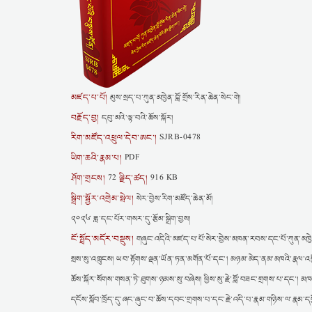
མཛད་པ་པོ།
མུས་སྲད་པ་ཀུན་མཁྱེན་བློ་གྲོས་རིན་ཆེན་སེང་གེ།
བརྗོད་བྱ།
དབུ་མའི་ལྟ་བའི་ཆོས་སྐོར།
རིག་མཛོད་འཕྲུལ་དེབ་ཨང་།
SJRB-0478
ཡིག་ཆའི་རྣམ་པ།
PDF
ཤོག་གྲངས།
ལྗིད་ཚད།
72
916 KB
སྒྲིག་སྦྱོར་འགྲེམ་སྤེལ།
སེར་བྱེས་རིག་མཛོད་ཆེན་མོ།
༢༠༢༦ ཟླ་དང་པོར་གསར་དུ་རྩོམ་སྒྲིག་བྱས།
ངོ་སྤྲོད་མདོར་བསྡུས།
གཞུང་འདིའི་མཛད་པ་པོ་སེར་བྱེས་མཁན་རབས་དང་པོ་ཀུན་མཁྱེན་བླ
སྲས་སུ་འཁྲུངས། ཡབ་རྟོགས་ལྡན་ཡོན་ཏན་མགོན་པོ་དང་། མཉམ་མེད་ནམ་མཁའི་རྣལ་འབྱོ
ཆོས་སྐོར་སོགས་གསན་ཏེ་ཐུགས་ཉམས་སུ་བཞེས། ཕྱིས་སུ་རྗེ་བློ་བཟང་གྲགས་པ་དང་། མཁས
དངོས་སློབ་ཁྲོད་དུ་ཞང་ཞུང་བ་ཆོས་དབང་གྲགས་པ་དང་རྗེ་འདི་པ་རྣམ་གཉིས་ལ་རྣམ་དཔྱོ