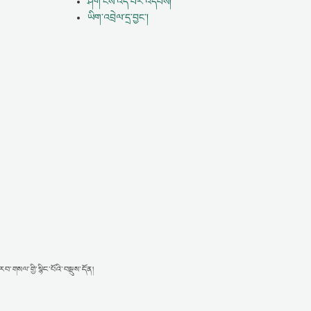
ཤོག་ངོས་འདི་པར་འདེབས།
ཡིག་འབྲེལ་དྲ་བྱང་།
གསལ་གྱི་སྙིང་པོའི་བསྡུས་དོན།