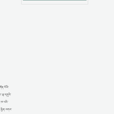
ོན་པོའི་
་ལྷ་དགུའི་
ང་ཁ་པའི་
་རྐྱེན་འགའ་