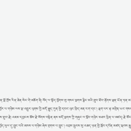
ོ་གྲོས་རིན་ཆེན་སེང་གེ་མཆོག་ནི། བོད་ལ་སྟོད་ཕྱོགས་སུ་གསང་སྔགས་རྙིང་མའི་གྲུབ་ཐོབ་རྟོགས་ལྡན་ཡོན་ཏན་མག
ར་པ་གཉིས་ལས་སྔ་འགྱུར་ལུགས་ཀྱི་མདོ་རྒྱུད་ཀུན་གྱི་དབང་ལུང་ཁྲིད་མན་ངག་དང་། ལྷག་པར་རྟ་མགྲིན་ཡང་གསང
་གྲུབ་རྗེ། འཇམ་དབྱངས་ཆོས་རྗེ་སོགས་བསྟེན་ནས་མདོ་སྔགས་ཀྱི་གཞུང་ལ་སློབ་གཉེར་མཐར་ཕྱིན་པ་མཛད། རྗེ་ཙོ
ད་ཕུལ་དུ་བྱུང་བའི་མཁས་པ་གཉིས་ཞེས་གྲགས་པ་བྱུང་། འབྲས་སྤུངས་སུ་འཆད་ཉན་གྱི་སློབ་དཔོན་མཛད་སྐབས་རྒྱུ