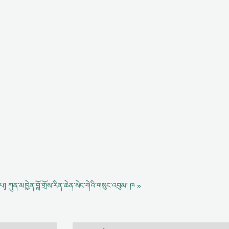
[པ]
ཀུན་མཁྱེན་བློ་གྲོས་རིན་ཆེན་སེང་གེའི་གསུང་འབུམ། ཁ »