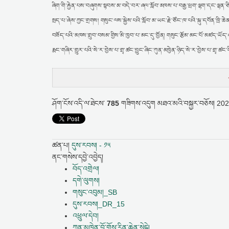
ཞིག་གི་རྐྱེན་པས་བཞུགས་སྟབས་མ་བདེ་བར་ཞལ་སློབ་མཁས་པ་བརྒྱ་ཕྲག་ལྷག་དང་ལྷན་ཅི
སྲད་པ་ཞེས་ཀྱང་གྲགས། གསུང་ལས་སྐྱེས་པའི་སློབ་མ་ཡང་རྗེ་ཙོང་ཁ་པའི་སྐུ་དབོན་ཁྲི
བཟོད་པའི་མཁས་གྲུབ་བསམ་གྱིས་མི་ཁྱབ་པ་མང་དུ་བྱོན། གསུང་རྩོམ་མང་པོ་མཛད་ཡོ
རྨང་གཞིར་གྱུར་པའི་སེ་ར་བྱེས་པ་གྲྭ་ཚང་བྱུང་ཞིང་ཀུན་མཁྱེན་ཉིད་སེ་ར་བྱེས་པ་གྲྭ་
ཤོག་ངོས་འདི་ལ་ཐེངས་
785
གཟིགས་འདུག
མཐའ་མའི་བསྐྱར་བཅོས།
2026
ཚན་པ།
དུས་རབས། - ༡༥
ནང་གསེས་དབྱེ་འབྱེད།
བོད་འགྲེལ།
དགེ་ལུགས།
གསུང་འབུམ།_SB
དུས་རབས།_DR_15
འཕྲུལ་དེབ།
ཀུན་མཁྱེན་བློ་གྲོས་རིན་ཆེན་སེངྒེ།