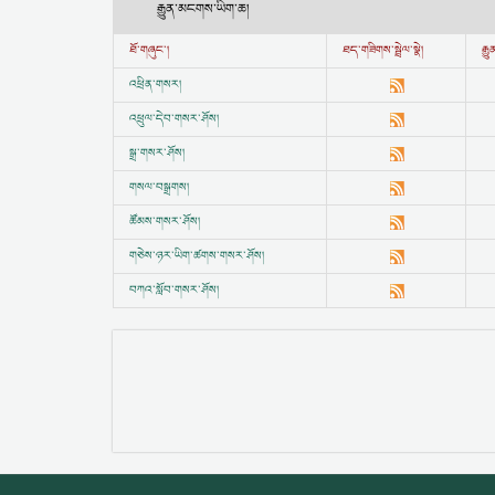
རྒྱུན་མངགས་ཡིག་ཆ།
ཐོ་གཞུང་།
ཐད་གཟིགས་སྦྲེལ་སྣེ།
རྒ
འཕྲིན་གསར།
འཕྲུལ་དེབ་གསར་ཤོས།
སྒྲ་གསར་ཤོས།
གསལ་བསྒྲགས།
ཚོམས་གསར་ཤོས།
གཅེས་ཉར་ཡིག་ཚགས་གསར་ཤོས།
བཀའ་སློབ་གསར་ཤོས།