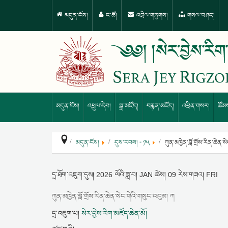
མདུན་ངོས།
ང་ཚོ།
འབྲེལ་གཏུགས།
གསལ་བཤད།
མདུན་ངོས།
འཕྲུལ་དེབ།
སྒྲ་མཛོད།
བརྙན་མཛོད།
འཕྲིན་གསར།
ཚོམ
མདུན་ངོས།
དུས་རབས། - ༡༥
ཀུན་མཁྱེན་བློ་གྲོས་རིན་ཆེན་
དྲ་ཐོག་འཇུག་དུས།
2026 ལོའི་ཟླ་བ། JAN ཚེས། 09 རེས་གཟའ། FRI
ཀུན་མཁྱེན་བློ་གྲོས་རིན་ཆེན་སེང་གེའི་གསུང་འབུམ། ཀ
དྲ་འཇུག་པ།
སེར་བྱེས་རིག་མཛོད་ཆེན་མོ།