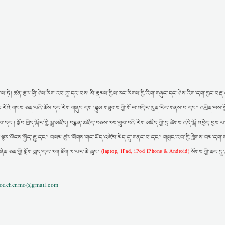
ས་ཏེ། ཚན་རྩལ་གྱི་ཤེས་རིག་རབ་ཏུ་དར་བས། མི་རྣམས་ཀྱིས་རང་རིགས་ཀྱི་རིག་གཞུང་དང་ཤེས་རིག་དག་ཀྱང་བརྡ་འཕ
ར། རང་རེའི་གངས་ཅན་པའི་ཆོས་དང་རིག་གཞུང་དག །ཟླུམ་གཟུགས་ཀྱི་གོ་ལ་འདིར་ཡུན་རིང་གནས་པ་དང་། འཕྲིན་ལས་ཀ
་དང་། སློབ་ཁྲིད་སྐོར་གྱི་སྒྲ་མཛོད། བརྙན་མཛོད་བཅས་ལས་གྲུབ་པའི་རིག་མཛོད་ཀྱི་དྲ་ཚིགས་འདི་སྒོ་འབྱེད་བྱས
་ལྟར་ལོངས་སྤྱོད་རྒྱུ་དང་། བསམ་ཚུལ་སོགས་གང་ཡོད་འཛེམ་མེད་དུ་གནང་བ་དང་། གསུང་རབ་ཀྱི་གླེགས་བམ་དག་ག
བཞིན་ཅན་གྱི་གློག་ཀླད་དང་ལག་ཐོག་ཁ་པར་ཆེ་ཆུང་
སོགས་ཀྱི་ནང་དུ
(laptop, iPad, iPod iPhone & Android)
gzodchenmo@gmail.com