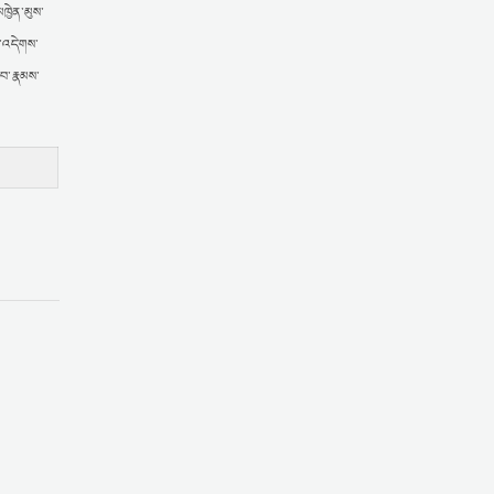
ཁྱེན་མུས་
ན་འདེགས་
ོབ་རྣམས་