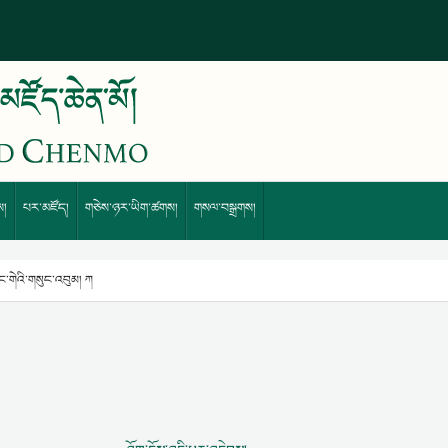
ས།
པར་མཛོད།
གཅེས་ཉར་ཡིག་ཚགས།
གསལ་བསྒྲགས།
སེང་གེའི་གསུང་འབུམ། ཀ