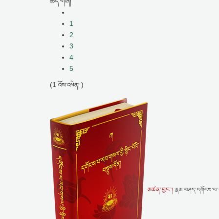
ཚད་གཞི།
1
2
3
4
5
(1
)
འོས་འཕེན།
མཚན་བྱང་།
རྣམ་བཤད་དགོངས་པ་རབ་