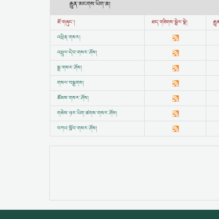
རྒྱུན་མངགས་ཡིག་ཆ།
ཐོ་གཞུང་།
ཐད་གཟིགས་སྦྲེལ་སྣེ།
རྒ
འཕྲིན་གསར།
འཕྲུལ་དེབ་གསར་ཤོས།
སྒྲ་གསར་ཤོས།
གསལ་བསྒྲགས།
ཚོམས་གསར་ཤོས།
གཅེས་ཉར་ཡིག་ཚགས་གསར་ཤོས།
བཀའ་སློབ་གསར་ཤོས།