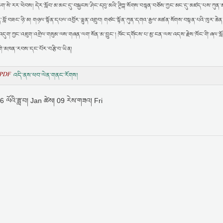
ག་སེ་རར་ཕེབས། དེར་སློབ་མ་མང་དུ་བསྐྱངས་ཤིང་དབུ་མའི་ཊཱིཀྐ་སོགས་བསྟན་བཅོས་ཀྱང་མང་དུ་མཛད་པས་ཀུན་མ
་ཆེན་བློ་བཟང་ཉི་མ། གཉལ་སྟོན་དཔལ་འབྱོར་ལྷུན་འགྲུབ། གཙང་སྟོན་ཀུན་དགའ་རྒྱལ་མཚན་སོགས་བསྟན་པའི་ཁུར་ཆེ
ད་འདུག་ཀྱང་འཇུག་འགྲེལ་གསུམ་ལས་གཞན་ལག་སོན་མ་བྱུང་། ཁོང་དགོངས་པ་མྱ་ངན་ལས་འདས་རྗེས་ཁོང་གི་ཞལ་སླ
ཚང་གི་མཁན་རབས་དང་པོར་བརྩི་བ་ཡིན།
PDF
འདི་ནས་ཕབ་ལེན་གནང་རོགས།
 ལོའི་ཟླ་བ། Jan ཚེས། 09 རེས་གཟའ། Fri