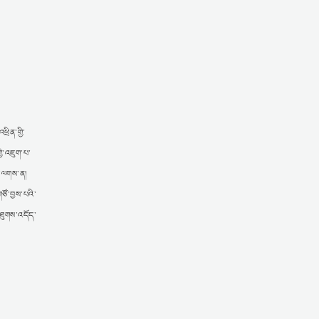
ྲིན་གྱི་
ྱི་འཇུག་པ་
་པ་ལགས་ན།
ཙོ་བྱས་པའི་
་ཐུགས་འདོད་