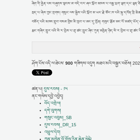
ཞིག་གི་རྐྱེན་པས་བཞུགས་སྟབས་མ་བདེ་བར་ཞལ་སློབ་མཁས་པ་བརྒྱ་ཕྲག་ལྷག་དང་ལྷན་ཅི
སྲད་པ་ཞེས་ཀྱང་གྲགས། གསུང་ལས་སྐྱེས་པའི་སློབ་མ་ཡང་རྗེ་ཙོང་ཁ་པའི་སྐུ་དབོན་ཁྲི
བཟོད་པའི་མཁས་གྲུབ་བསམ་གྱིས་མི་ཁྱབ་པ་མང་དུ་བྱོན། གསུང་རྩོམ་མང་པོ་མཛད་ཡོ
རྨང་གཞིར་གྱུར་པའི་སེ་ར་བྱེས་པ་གྲྭ་ཚང་བྱུང་ཞིང་ཀུན་མཁྱེན་ཉིད་སེ་ར་བྱེས་པ་གྲྭ་
ཤོག་ངོས་འདི་ལ་ཐེངས་
900
གཟིགས་འདུག
མཐའ་མའི་བསྐྱར་བཅོས།
2026
ཚན་པ།
དུས་རབས། - ༡༥
ནང་གསེས་དབྱེ་འབྱེད།
བོད་འགྲེལ།
དགེ་ལུགས།
གསུང་འབུམ།_SB
དུས་རབས།_DR_15
འཕྲུལ་དེབ།
ཀུན་མཁྱེན་བློ་གྲོས་རིན་ཆེན་སེངྒེ།