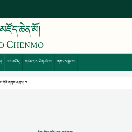
ས།
པར་མཛོད།
གཅེས་ཉར་ཡིག་ཚགས།
གསལ་བསྒྲགས།
སེང་གེའི་གསུང་འབུམ། ཁ