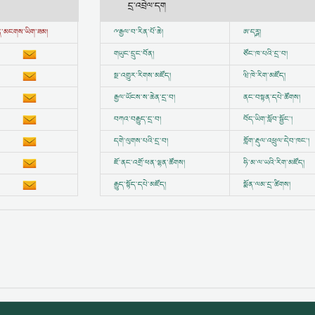
དྲ་འབྲེལ་དག
ྱུན་མངགས་ཡིག་ཟམ།
ྋ
རྒྱལ་བ་རིན་པོ་ཆེ།
ཨ་དཪྴ།
གཡུང་དྲུང་བོན།
ཙོང་ཁ་པའི་དྲ་བ།
སྔ་འགྱུར་རིགས་མཛོད།
ཝི་ཁེ་རིག་མཛོད།
རྒྱལ་ཡོངས་ས་ཆེན་དྲ་བ།
ནང་བསྟན་དཔེ་ཚོགས།
བཀའ་བརྒྱུད་དྲ་བ།
བོད་ཡིག་སློབ་སྦྱོང་།
དགེ་ལུགས་པའི་དྲ་བ།
གློག་རྡུལ་འཕྲུལ་དེབ་ཁང་།
ཇོ་ནང་འགྲོ་ཕན་ལྷན་ཚོགས།
ཧི་མ་ལ་ཡའི་རིག་མཛོད།
རྒྱུད་སྟོད་དཔེ་མཛོད།
སྨོན་ལམ་དྲ་ཚིགས།