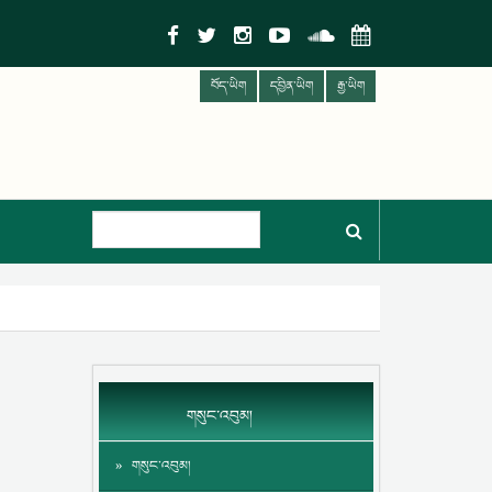
བོད་ཡིག
དབྱིན་ཡིག
རྒྱ་ཡིག
གསུང་འབུམ།
གསུང་འབུམ།