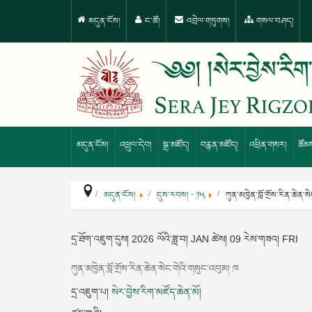
མདུན་ངོས།
ང་ཚོ།
འབྲེལ་གཏུགས།
གསལ་བཤད།
མདུན་ངོས།
འཕྲུལ་དེབ།
སྒྲ་མཛོད།
བརྙན་མཛོད།
འཕྲིན་གསར།
ཚོམ
མདུན་ངོས།
དུས་རབས། - ༡༥
ཀུན་མཁྱེན་བློ་གྲོས་རིན་ཆེན་
དྲ་ཐོག་འཇུག་དུས།
2026 ལོའི་ཟླ་བ། JAN ཚེས། 09 རེས་གཟའ། FRI
ཀུན་མཁྱེན་བློ་གྲོས་རིན་ཆེན་སེང་གེའི་གསུང་འབུམ། ཁ
དྲ་འཇུག་པ།
སེར་བྱེས་རིག་མཛོད་ཆེན་མོ།