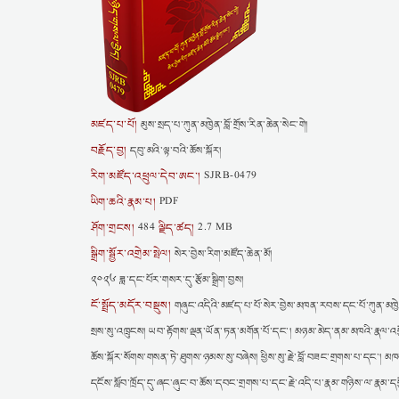
མཛད་པ་པོ།
མུས་སྲད་པ་ཀུན་མཁྱེན་བློ་གྲོས་རིན་ཆེན་སེང་གེ།
བརྗོད་བྱ།
དབུ་མའི་ལྟ་བའི་ཆོས་སྐོར།
རིག་མཛོད་འཕྲུལ་དེབ་ཨང་།
SJRB-0479
ཡིག་ཆའི་རྣམ་པ།
PDF
ཤོག་གྲངས།
ལྗིད་ཚད།
484
2.7 MB
སྒྲིག་སྦྱོར་འགྲེམ་སྤེལ།
སེར་བྱེས་རིག་མཛོད་ཆེན་མོ།
༢༠༢༦ ཟླ་དང་པོར་གསར་དུ་རྩོམ་སྒྲིག་བྱས།
ངོ་སྤྲོད་མདོར་བསྡུས།
གཞུང་འདིའི་མཛད་པ་པོ་སེར་བྱེས་མཁན་རབས་དང་པོ་ཀུན་མཁྱེན་བླ
སྲས་སུ་འཁྲུངས། ཡབ་རྟོགས་ལྡན་ཡོན་ཏན་མགོན་པོ་དང་། མཉམ་མེད་ནམ་མཁའི་རྣལ་འབྱོ
ཆོས་སྐོར་སོགས་གསན་ཏེ་ཐུགས་ཉམས་སུ་བཞེས། ཕྱིས་སུ་རྗེ་བློ་བཟང་གྲགས་པ་དང་། མཁས
དངོས་སློབ་ཁྲོད་དུ་ཞང་ཞུང་བ་ཆོས་དབང་གྲགས་པ་དང་རྗེ་འདི་པ་རྣམ་གཉིས་ལ་རྣམ་དཔྱོ