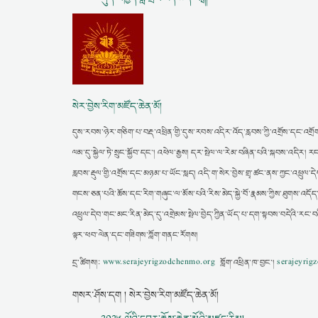
སེར་བྱེས་རིག་མཛོད་ཆེན་མོ།
དུས་རབས་ཉེར་གཅིག་པ་བརྡ་འཕྲིན་གྱི་དུས་རབས་འདིར་འོད་རླབས་ཀྱི་འགྲོས་དང་འགྲོག
ལམ་དུ་སྐྱེལ་ཏེ་སྲུང་སྐྱོབ་དང་། འཕེལ་རྒྱས། དར་སྤེལ་ལ་རེམ་བཞིན་པའི་སྐབས་འདི
རླབས་རྡུལ་གྱི་འགྲོས་དང་མཉམ་པ་ཡོང་སླད། འདི་ག་སེར་བྱེས་གྲྭ་ཚང་ནས་ཀྱང་འཕྲུལ་དེབ
གངས་ཅན་པའི་ཆོས་དང་རིག་གཞུང་ལ་མོས་པའི་རིས་མེད་སྐྱེ་བོ་རྣམས་ཀྱིས་ཐུགས་འདོད
འཕྲུལ་དེབ་གང་མང་རིན་མེད་དུ་འགྲེམས་སྤེལ་བྱེད་ཀྱིན་ཡོད་པ་དག་སྟབས་བདེའི་རང་
ལྟར་ཕབ་ལེན་དང་གཟིགས་ཀློག་གནང་རོགས།
དྲ་ཚིགས།:
www.serajeyrigzodchenmo.org
གློག་འཕྲིན་ཁ་བྱང་།
serajeyri
གསར་ཤོས་དག ། སེར་བྱེས་རིག་མཛོད་ཆེན་མོ།