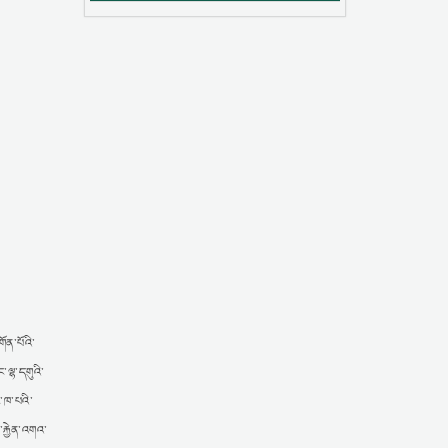
ོན་པོའི་
་ལྷ་དགུའི་
ང་ཁ་པའི་
་རྐྱེན་འགའ་