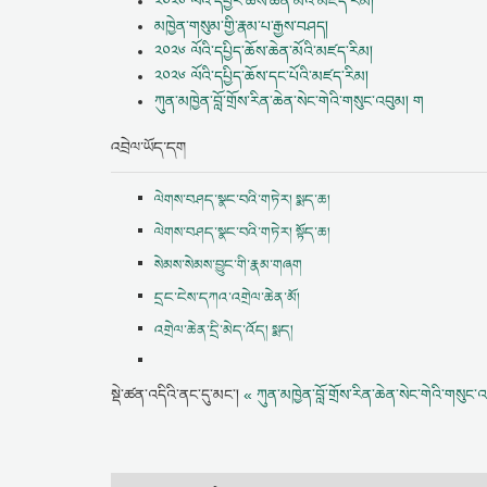
༢༠༢༦ ལོའི་དབྱར་ཆོས་ཆེན་མོའི་མཛད་རིམ།
མཁྱེན་གསུམ་གྱི་རྣམ་པ་རྒྱས་བཤད།
༢༠༢༦ ལོའི་དཔྱིད་ཆོས་ཆེན་མོའི་མཛད་རིམ།
༢༠༢༦ ལོའི་དཔྱིད་ཆོས་དང་པོའི་མཛད་རིམ།
ཀུན་མཁྱེན་བློ་གྲོས་རིན་ཆེན་སེང་གེའི་གསུང་འབུམ། ག
འབྲེལ་ཡོད་དག
ལེགས་བཤད་སྣང་བའི་གཏེར། སྨད་ཆ།
ལེགས་བཤད་སྣང་བའི་གཏེར། སྟོད་ཆ།
སེམས་སེམས་བྱུང་གི་རྣམ་གཞག
དྲང་ངེས་དཀའ་འགྲེལ་ཆེན་མོ།
འགྲེལ་ཆེན་དྲི་མེད་འོད། སྨད།
སྡེ་ཚན་འདིའི་ནང་དུ་མང་།
« ཀུན་མཁྱེན་བློ་གྲོས་རིན་ཆེན་སེང་གེའི་གསུང་