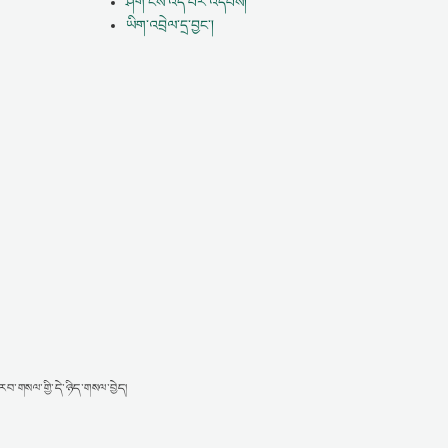
ཤོག་ངོས་འདི་པར་འདེབས།
ཡིག་འབྲེལ་དྲ་བྱང་།
་གསལ་གྱི་དེ་ཉིད་གསལ་བྱེད།