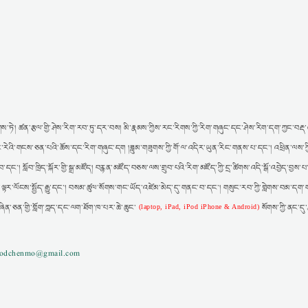
ས་ཏེ། ཚན་རྩལ་གྱི་ཤེས་རིག་རབ་ཏུ་དར་བས། མི་རྣམས་ཀྱིས་རང་རིགས་ཀྱི་རིག་གཞུང་དང་ཤེས་རིག་དག་ཀྱང་བརྡ་འཕ
ར། རང་རེའི་གངས་ཅན་པའི་ཆོས་དང་རིག་གཞུང་དག །ཟླུམ་གཟུགས་ཀྱི་གོ་ལ་འདིར་ཡུན་རིང་གནས་པ་དང་། འཕྲིན་ལས་ཀ
་དང་། སློབ་ཁྲིད་སྐོར་གྱི་སྒྲ་མཛོད། བརྙན་མཛོད་བཅས་ལས་གྲུབ་པའི་རིག་མཛོད་ཀྱི་དྲ་ཚིགས་འདི་སྒོ་འབྱེད་བྱས
་ལྟར་ལོངས་སྤྱོད་རྒྱུ་དང་། བསམ་ཚུལ་སོགས་གང་ཡོད་འཛེམ་མེད་དུ་གནང་བ་དང་། གསུང་རབ་ཀྱི་གླེགས་བམ་དག་ག
བཞིན་ཅན་གྱི་གློག་ཀླད་དང་ལག་ཐོག་ཁ་པར་ཆེ་ཆུང་
སོགས་ཀྱི་ནང་དུ
(laptop, iPad, iPod iPhone & Android)
gzodchenmo@gmail.com