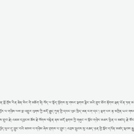
ོ་གྲོས་རིན་ཆེན་སེང་གེ་མཆོག་ནི། བོད་ལ་སྟོད་ཕྱོགས་སུ་གསང་སྔགས་རྙིང་མའི་གྲུབ་ཐོབ་རྟོགས་ལྡན་ཡོན་ཏན་མག
ར་པ་གཉིས་ལས་སྔ་འགྱུར་ལུགས་ཀྱི་མདོ་རྒྱུད་ཀུན་གྱི་དབང་ལུང་ཁྲིད་མན་ངག་དང་། ལྷག་པར་རྟ་མགྲིན་ཡང་གསང
་གྲུབ་རྗེ། འཇམ་དབྱངས་ཆོས་རྗེ་སོགས་བསྟེན་ནས་མདོ་སྔགས་ཀྱི་གཞུང་ལ་སློབ་གཉེར་མཐར་ཕྱིན་པ་མཛད། རྗེ་ཙོ
ད་ཕུལ་དུ་བྱུང་བའི་མཁས་པ་གཉིས་ཞེས་གྲགས་པ་བྱུང་། འབྲས་སྤུངས་སུ་འཆད་ཉན་གྱི་སློབ་དཔོན་མཛད་སྐབས་རྒྱུ