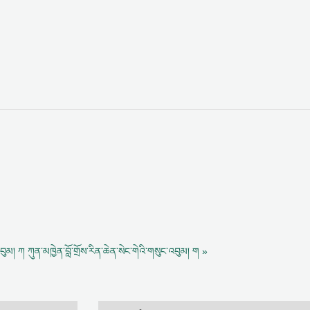
འབུམ། ཀ
ཀུན་མཁྱེན་བློ་གྲོས་རིན་ཆེན་སེང་གེའི་གསུང་འབུམ། ག »