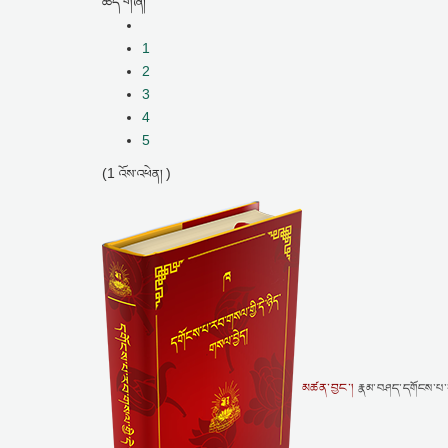
ཚད་གཞི།
1
2
3
4
5
(1
)
འོས་འཕེན།
མཚན་བྱང་།
རྣམ་བཤད་དགོངས་པ་རབ