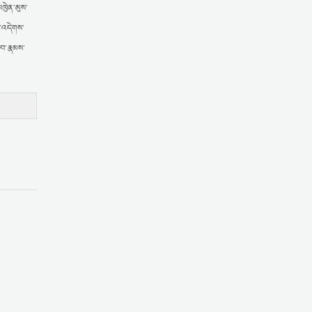
ཁྱེན་མུས་
ན་འདེགས་
ོབ་རྣམས་