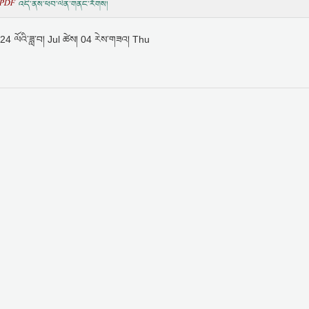
PDF
འདི་ནས་ཕབ་ལེན་གནང་རོགས།
24 ལོའི་ཟླ་བ། Jul ཚེས། 04 རེས་གཟའ། Thu