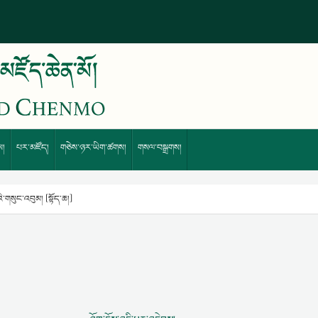
ས།
པར་མཛོད།
གཅེས་ཉར་ཡིག་ཚགས།
གསལ་བསྒྲགས།
་གསུང་འབུམ། [སྟོད་ཆ།]