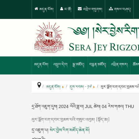
མདུན་ངོས།
ང་ཚོ།
འབྲེལ་གཏུགས།
གསལ་བཤད།
མདུན་ངོས།
འཕྲུལ་དེབ།
སྒྲ་མཛོད།
བརྙན་མཛོད།
འཕྲིན་གསར།
ཚོམ
མདུན་ངོས།
དུས་རབས། - ༡༧
ཕུར་ལྕོག་ངག་དབང་བྱམས་པའི
དྲ་ཐོག་འཇུག་དུས།
2024 ལོའི་ཟླ་བ། JUL ཚེས། 04 རེས་གཟའ། THU
ཕུར་ལྕོག་ངག་དབང་བྱམས་པའི་གསུང་འབུམ། [སྟོད་ཆ།]
དྲ་འཇུག་པ།
སེར་བྱེས་རིག་མཛོད་ཆེན་མོ།