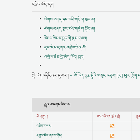
འབྲེལ་ཡོད་དག
ལེགས་བཤད་སྣང་བའི་གཏེར། སྨད་ཆ།
ལེགས་བཤད་སྣང་བའི་གཏེར། སྟོད་ཆ།
སེམས་སེམས་བྱུང་གི་རྣམ་གཞག
དྲང་ངེས་དཀའ་འགྲེལ་ཆེན་མོ།
འགྲེལ་ཆེན་དྲི་མེད་འོད། སྨད།
སྡེ་ཚན་འདིའི་ནང་དུ་མང་།
« ལོ་ཆེན་དྷརྨ་ཤྲཱིའི་གསུང་འབུམ། [ཅ]
ཕུར་ལྕོག
རྒྱུན་མངགས་ཡིག་ཆ།
ཐོ་གཞུང་།
ཐད་གཟིགས་སྦྲེལ་སྣེ།
རྒ
འཕྲིན་གསར།
འཕྲུལ་དེབ་གསར་ཤོས།