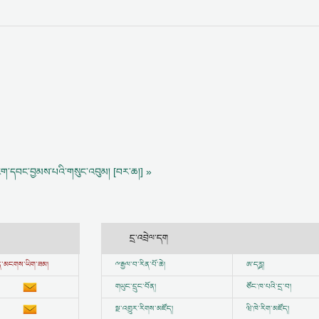
་ངག་དབང་བྱམས་པའི་གསུང་འབུམ། [བར་ཆ།] »
དྲ་འབྲེལ་དག
ྱུན་མངགས་ཡིག་ཟམ།
ྋ
རྒྱལ་བ་རིན་པོ་ཆེ།
ཨ་དཪྴ།
གཡུང་དྲུང་བོན།
ཙོང་ཁ་པའི་དྲ་བ།
སྔ་འགྱུར་རིགས་མཛོད།
ཝི་ཁེ་རིག་མཛོད།