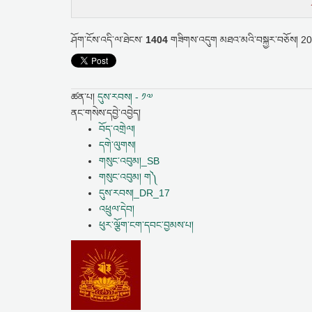
ཤོག་ངོས་འདི་ལ་ཐེངས་
1404
གཟིགས་འདུག
མཐའ་མའི་བསྐྱར་བཅོས།
20
ཚན་པ།
དུས་རབས། - ༡༧
ནང་གསེས་དབྱེ་འབྱེད།
བོད་འགྲེལ།
དགེ་ལུགས།
གསུང་འབུམ།_SB
གསུང་འབུམ། ག༽
དུས་རབས།_DR_17
འཕྲུལ་དེབ།
ཕུར་ལྕོག་ངག་དབང་བྱམས་པ།