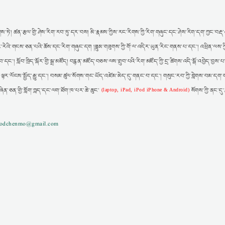
ས་ཏེ། ཚན་རྩལ་གྱི་ཤེས་རིག་རབ་ཏུ་དར་བས། མི་རྣམས་ཀྱིས་རང་རིགས་ཀྱི་རིག་གཞུང་དང་ཤེས་རིག་དག་ཀྱང་བརྡ་འཕ
ར། རང་རེའི་གངས་ཅན་པའི་ཆོས་དང་རིག་གཞུང་དག །ཟླུམ་གཟུགས་ཀྱི་གོ་ལ་འདིར་ཡུན་རིང་གནས་པ་དང་། འཕྲིན་ལས་ཀ
་དང་། སློབ་ཁྲིད་སྐོར་གྱི་སྒྲ་མཛོད། བརྙན་མཛོད་བཅས་ལས་གྲུབ་པའི་རིག་མཛོད་ཀྱི་དྲ་ཚིགས་འདི་སྒོ་འབྱེད་བྱས
་ལྟར་ལོངས་སྤྱོད་རྒྱུ་དང་། བསམ་ཚུལ་སོགས་གང་ཡོད་འཛེམ་མེད་དུ་གནང་བ་དང་། གསུང་རབ་ཀྱི་གླེགས་བམ་དག་ག
བཞིན་ཅན་གྱི་གློག་ཀླད་དང་ལག་ཐོག་ཁ་པར་ཆེ་ཆུང་
སོགས་ཀྱི་ནང་དུ
(laptop, iPad, iPod iPhone & Android)
gzodchenmo@gmail.com