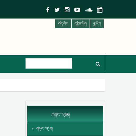
བོད་ཡིག
དབྱིན་ཡིག
རྒྱ་ཡིག
གསུང་འབུམ།
གསུང་འབུམ།