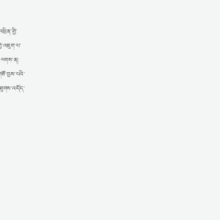
ྲིན་གྱི་
ྱི་འཇུག་པ་
་པ་ལགས་ན།
ཙོ་བྱས་པའི་
་ཐུགས་འདོད་