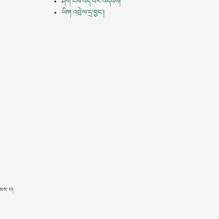
ཤོག་ངོས་འདི་པར་འདེབས།
ཡིག་འབྲེལ་དྲ་བྱང་།
ྱམས་པ།