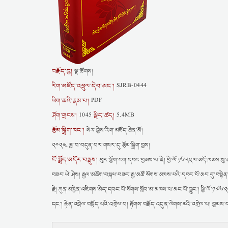
བརྗོད་བྱ།
སྣ་ཚོགས།
རིག་མཛོད་འཕྲུལ་དེབ་ཨང་།
SJRB-0444
ཡིག་ཆའི་རྣམ་པ།
PDF
ཤོག་གྲངས།
ལྗིད་ཚད།
1045
5.4MB
རྩོམ་སྒྲིག་ཁང་།
སེར་བྱེས་རིག་མཛོད་ཆེན་མོ།
༢༠༢༤ ཟླ་བ་བདུན་པར་གསར་དུ་རྩོམ་སྒྲིག་བྱས།
ངོ་སྤྲོད་མདོར་བསྡུས།
ཕུར་ལྕོག་ངག་དབང་བྱམས་པ་ནི། ཕྱི་ལོ་༡༦༨༢ལ་མདོ་ཁམས་སུ་ཆབ་
བཟང་ཡེ་ཤེས། རྒྱལ་མཆོག་བསྐལ་བཟང་རྒྱ་མཚོ་སོགས་མཁས་པའི་དབང་པོ་མང་དུ་བསྟེན་ནས
རྗེ། ཀུན་མཁྱེན་འཇིགས་མེད་དབང་པོ་སོགས་སློབ་མ་མཁས་པ་མང་པོ་བྱུང་། ཕྱི་ལོ་
དང་། རྟེན་འབྲེལ་བསྟོད་པའི་འགྲེལ་པ། རྟོགས་བརྗོད་འདུན་ལེགས་མའི་འགྲེལ་པ། བྱམས་