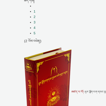
ཚད་གཞི།
1
2
3
4
5
(2 འོས་འཕེན།)
མཛད་པ་པོ།
ཕུར་ལྕོག་ངག་དབང་བ