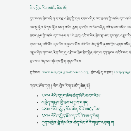
སེར་བྱེས་རིག་མཛོད་ཆེན་མོ།
དུས་རབས་ཉེར་གཅིག་པ་བརྡ་འཕྲིན་གྱི་དུས་རབས་འདིར་འོད་རླབས་ཀྱི་འགྲོས་དང་འགྲོག
ལམ་དུ་སྐྱེལ་ཏེ་སྲུང་སྐྱོབ་དང་། འཕེལ་རྒྱས། དར་སྤེལ་ལ་རེམ་བཞིན་པའི་སྐབས་འདི
རླབས་རྡུལ་གྱི་འགྲོས་དང་མཉམ་པ་ཡོང་སླད། འདི་ག་སེར་བྱེས་གྲྭ་ཚང་ནས་ཀྱང་འཕྲུལ་དེབ
གངས་ཅན་པའི་ཆོས་དང་རིག་གཞུང་ལ་མོས་པའི་རིས་མེད་སྐྱེ་བོ་རྣམས་ཀྱིས་ཐུགས་འདོད
འཕྲུལ་དེབ་གང་མང་རིན་མེད་དུ་འགྲེམས་སྤེལ་བྱེད་ཀྱིན་ཡོད་པ་དག་སྟབས་བདེའི་རང་
ལྟར་ཕབ་ལེན་དང་གཟིགས་ཀློག་གནང་རོགས།
དྲ་ཚིགས།:
www.serajeyrigzodchenmo.org
གློག་འཕྲིན་ཁ་བྱང་།
serajeyri
གསར་ཤོས་དག ། སེར་བྱེས་རིག་མཛོད་ཆེན་མོ།
༢༠༢༦ ལོའི་དབྱར་ཆོས་ཆེན་མོའི་མཛད་རིམ།
མཁྱེན་གསུམ་གྱི་རྣམ་པ་རྒྱས་བཤད།
༢༠༢༦ ལོའི་དཔྱིད་ཆོས་ཆེན་མོའི་མཛད་རིམ།
༢༠༢༦ ལོའི་དཔྱིད་ཆོས་དང་པོའི་མཛད་རིམ།
ཀུན་མཁྱེན་བློ་གྲོས་རིན་ཆེན་སེང་གེའི་གསུང་འབུམ། ག