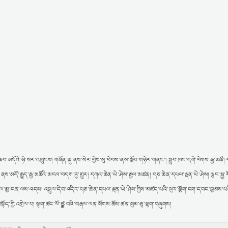
མདོའི་ཉེ་སར་འཁྲུངས། གཞོན་ནུ་ནས་སེར་བྱེས་སུ་ཕེབས་ནས་སློབ་གཉེར་གནང་། སྒྲུབ་ཁང་དགེ་ལེགས་རྒྱ་མཚོ། པ
་མདོ་རྒྱུད་རྒྱ་མཚོའི་མངའ་བདག་ཏུ་གྱུར། དཀའ་ཆེན་ཡེ་ཤེས་རྒྱལ་མཚན། པཎ་ཆེན་དཔལ་ལྡན་ཡེ་ཤེས། ལྕང་སྐྱ་རོ
༡༧༦༢ལ་མྱ་ངན་ལས་འདས། འཕྲུལ་དེབ་འདིར་པཎ་ཆེན་དཔལ་ལྡན་ཡེ་ཤེས་ཀྱིས་མཛད་པའི་ཕུར་ལྕོག་ངག་དབང་བྱམས་པ
བསྟོད་ཀྱི་འགྲེལ་པ། སྟག་ཚང་ལོ་ཙྪ་བའི་བརྒལ་ལན་སོགས་ཆོས་ཚན་སུམ་ཅུ་ལྷག་བཞུགས།