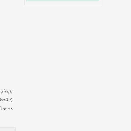
ཎ་ཆེན་བློ་
ལ་པའི་རྡོ་
འི་རྣམ་ཐར་