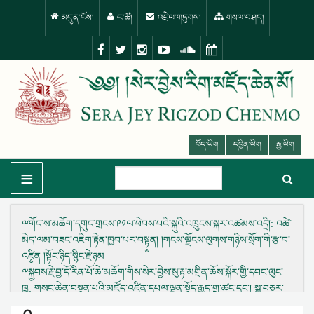
མདུན་ངོས།
ང་ཚོ།
འབྲེལ་གཏུགས།
གསལ་བཤད།
བོད་ཡིག
དབྱིན་ཡིག
རྒྱ་ཡིག
≡
ྋགོང་ས་མཆོག་དགུང་གྲངས་༩༡ལ་ཕེབས་པའི་སྐུའི་འཁྲུངས་སྐར་འཚམས་འདྲི།
: འཚེ་
མེད་ལམ་བཟང་འཇིག་རྟེན་ཁྱབ་པར་བསྟ༵ན། །གངས་ལྗོངས་ལུགས་གཉིས་སྲོག་གི་རྩ་བ་
འཛི༵ན །སྟོང་ཉིད་སྙིང་རྗེ་ཉམ
༸སྐྱབས་རྗེ་བྱ་དོ་རིན་པོ་ཆེ་མཆོག་གིས་སེར་བྱེས་སུ་རྟ་མགྲིན་ཆོས་སྐོར་གྱི་དབང་ལུང་
ཁྲ
: གསང་ཆེན་བསྟན་པའི་མཛོད་འཛིན་དཔལ་ལྡན་སྟོད་རྒྱུད་གྲྭ་ཚང་དང་། སྐུ་བཅར་
རྩེ་རྣམ་རྒྱལ་གྲྭ་ཚང་ཕན་བདེ་ལེགས་བཤ