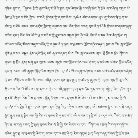
གཟིམ་ཆུང་དུ། ༸སྐྱབས་རྗེ་ཁྲི་བྱང་རིན་པོ་ཆེའི་དྲུང་ནས་ཚིགས་ཕྱི་མ་དགེ་སློང་གི་སྡོམ་པ་བཞེས། དགུང་ལོ་
ཉེར་ལྔའི་སྐབས་བོད་ཀྱི་ཡ་ང་བའི་སྐྱོ་གར་གྱི་དབང་གིས་ ༡༩༦༠ ལོར་འཕགས་ཡུལ་དུ་ཕེབས་ཏེ་སྦག་ས་
ཆོས་སྒར་ཐོས་བསམ་ཐར་འདོད་གླིང་དུ་བཞུགས་ནས། སེར་བྱེས་མཁན་ཟུར་རིན་པོ་ཆེ་བློ་བཟང་དབང་ཕྱུག་
མཆོག་དང་། ཟོང་རིན་པོ་ཆེ་རྣམ་གཉིས་ཀྱི་དྲུང་ནས་འདུལ་ཊཱིཀ་ཉི་མའི་འོད་ཟེར་དང་རིན་ཆེན་ཕྲེང་བ།
མཆིམས་མཛོད་སོགས་འདུལ་མཛོད་ཀྱི་གཞུང་ཆེན་ལྷག་མ་རྣམས་ལ་སློབ་གཉེར་དང་། སྦག་ས་ཆོས་སྒར་སློབ་
གྲྭའི་རྣམ་པར་བསྒྱུར་རྗེས་དཔེ་ཁྲིད་དགེ་རྒན་གནང་། སེ་ར་ཆོས་སྒར་འཕགས་ཡུལ་ལྷོ་ཕྱོགས་སྦེལ་ཀོབ་ས་
གནས་སུ་སྤོར་རྗེས། དགེ་ལྡན་ལུགས་བཟང་གཙུག་ལག་སློབ་གཉེར་ཁང་གི་གཏན་འབེབས་བཞིན། སློབ་དཔོན་
དང་ལྷ་རམས་པའི་རྒྱུགས་སྤྲོད་རིམ་འབུལ་གྱིས་ ༡༩༧༨ ལོར་དགེ་བཤེས་ལྷ་རམས་པའི་མཚན་རྟགས་བཞེས།
དེ་ནས་༧གོང་ས་མཆོག་གི་བཀའ་བཞིན་དཔལ་ལྡན་སྨད་རྒྱུད་གྲྭ་ཚང་དུ་ཞུགས་ཏེ། དགའ་ལྡན་ཁྲི་ཟུར་རི་
རྫོང་སྲས་རིན་པོ་ཆེའི་ཞལ་སྔ་ནས། འགྲེལ་པ་བཞི་སྦྲགས་དང་། སྦས་དོན་ཀུན་གསལ། བསྐྱེད་རིམ་དངོས་གྲུབ་
རྒྱ་མཚོ། རྫོགས་རིམ་རིམ་ལྔ་གསལ་སྒྲོན་སོགས་གསང་སྔགས་རྡོ་རྗེ་ཐེག་པའི་ཟབ་ཆོས་དུ་མ་གསན། ཕྱི་ལོ་
༡༩༧༩ ལོར་ཊཱིཀྐའི་སྐྱོར་དཔོན་གནང་ནས་ཊཱིཀྐ་ལེའུ་གཉིས་པ་ནས་བརྒྱད་པའི་མཚམས་སྦྱོར་བར་བརྩི་བཞག་
སྐྱོར་རྒྱུས་མཚོན་སྒྲིག་ལམ་གྱི་རིམ་པ་རྣམས་མི་ཉམས་གོང་འཕེལ་གནང་། ཕྱི་ལོ་ ༡༩༨༡ ལོར་༸གོང་ས་མཆོག་
གིས་བླ་མ་དབུ་མཛད་ཀྱི་ཕྱག་རྟགས་རིན་པོ་ཆེ་སྤྱི་བོར་ཕེབས་པ་དང་། ༸གོང་ས་མཆོག་གི་བཀའ་དགོངས་
བཞིན་རྒྱུད་གྲྭ་པ་རྣམས་ཀྱི་ཆེད་དུ་སྔགས་དང་མཚན་ཉིད། རིག་གནས། སྐད་ཡིག་གཞན་སོགས་ཀྱི་སློབ་ཚན་