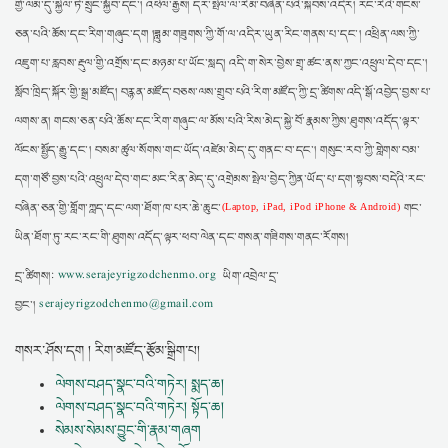
གྱི་ལམ་དུ་སྐྱེལ་ཏེ་སྲུང་སྐྱོབ་དང་། འཕེལ་རྒྱས། དར་སྤེལ་ལ་རེམ་བཞིན་པའི་སྐབས་འདིར། རང་རེའི་གངས་
ཅན་པའི་ཆོས་དང་རིག་གཞུང་དག །ཟླུམ་གཟུགས་ཀྱི་གོ་ལ་འདིར་ཡུན་རིང་གནས་པ་དང་། འཕྲིན་ལས་ཀྱི་
འཇུག་པ་རླབས་རྡུལ་གྱི་འགྲོས་དང་མཉམ་པ་ཡོང་སླད། འདི་ག་སེར་བྱེས་གྲྭ་ཚང་ནས་ཀྱང་འཕྲུལ་དེབ་དང་།
སློབ་ཁྲིད་སྐོར་གྱི་སྒྲ་མཛོད། བརྙན་མཛོད་བཅས་ལས་གྲུབ་པའི་རིག་མཛོད་ཀྱི་དྲ་ཚིགས་འདི་སྒོ་འབྱེད་བྱས་པ་
ལགས་ན། གངས་ཅན་པའི་ཆོས་དང་རིག་གཞུང་ལ་མོས་པའི་རིས་མེད་སྐྱེ་བོ་རྣམས་ཀྱིས་ཐུགས་འདོད་ལྟར་
ལོངས་སྤྱོད་རྒྱུ་དང་། བསམ་ཚུལ་སོགས་གང་ཡོད་འཛེམ་མེད་དུ་གནང་བ་དང་། གསུང་རབ་ཀྱི་གླེགས་བམ་
དག་གཙོ་བྱས་པའི་འཕྲུལ་དེབ་གང་མང་རིན་མེད་དུ་འགྲེམས་སྤེལ་བྱེད་ཀྱིན་ཡོད་པ་དག་སྟབས་བདེའི་རང་
བཞིན་ཅན་གྱི་གློག་ཀླད་དང་ལག་ཐོག་ཁ་པར་ཆེ་ཆུང་
གང་
(Laptop, iPad, iPod iPhone & Android)
ཡིན་ཐོག་ཏུ་རང་རང་གི་ཐུགས་འདོད་ལྟར་ཕབ་ལེན་དང་གསན་གཟིགས་གནང་རོགས།
དྲ་ཚིགས།:
www.serajeyrigzodchenmo.org
ཡིག་འབྲེལ་དྲ་
བྱང་།
serajeyrigzodchenmo@gmail.com
གསར་ཤོས་དག ། རིག་མཛོད་རྩོམ་སྒྲིག་པ།
ལེགས་བཤད་སྣང་བའི་གཏེར། སྨད་ཆ།
ལེགས་བཤད་སྣང་བའི་གཏེར། སྟོད་ཆ།
སེམས་སེམས་བྱུང་གི་རྣམ་གཞག