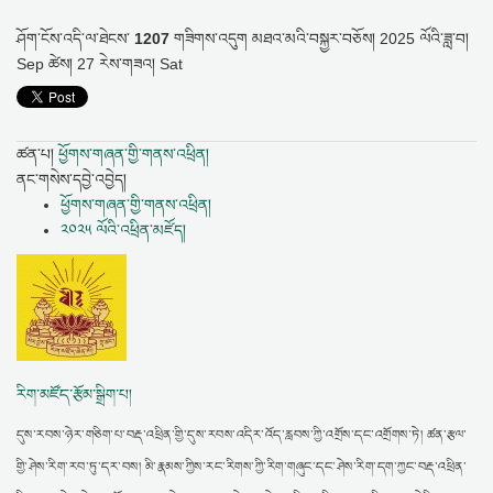
ཤོག་ངོས་འདི་ལ་ཐེངས་
1207
གཟིགས་འདུག
མཐའ་མའི་བསྐྱར་བཅོས།
2025 ལོའི་ཟླ་བ།
Sep ཚེས། 27 རེས་གཟའ། Sat
ཚན་པ།
ཕྱོགས་གཞན་གྱི་གནས་འཕྲིན།
ནང་གསེས་དབྱེ་འབྱེད།
ཕྱོགས་གཞན་གྱི་གནས་འཕྲིན།
༢༠༢༥ ལོའི་འཕྲིན་མཛོད།
རིག་མཛོད་རྩོམ་སྒྲིག་པ།
དུས་རབས་ཉེར་གཅིག་པ་བརྡ་འཕྲིན་གྱི་དུས་རབས་འདིར་འོད་རླབས་ཀྱི་འགྲོས་དང་འགྲོགས་ཏེ། ཚན་རྩལ་
གྱི་ཤེས་རིག་རབ་ཏུ་དར་བས། མི་རྣམས་ཀྱིས་རང་རིགས་ཀྱི་རིག་གཞུང་དང་ཤེས་རིག་དག་ཀྱང་བརྡ་འཕྲིན་