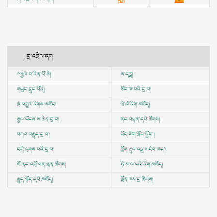
དྲ་འབྲེལ་དག
ྋ
རྒྱལ་བ་རིན་པོ་ཆེ།
ཨ་དཪྴ།
གཡུང་དྲུང་བོན།
ཙོང་ཁ་པའི་དྲ་བ།
སྔ་འགྱུར་རིགས་མཛོད།
ཝི་ཁེ་རིག་མཛོད།
རྒྱལ་ཡོངས་ས་ཆེན་དྲ་བ།
ནང་བསྟན་དཔེ་ཚོགས།
བཀའ་བརྒྱུད་དྲ་བ།
བོད་ཡིག་སློབ་སྦྱོང་།
དགེ་ལུགས་པའི་དྲ་བ།
གློག་རྡུལ་འཕྲུལ་དེབ་ཁང་།
ཇོ་ནང་འགྲོ་ཕན་ལྷན་ཚོགས།
ཧི་མ་ལ་ཡའི་རིག་མཛོད།
རྒྱུད་སྟོད་དཔེ་མཛོད།
སྨོན་ལམ་དྲ་ཚིགས།