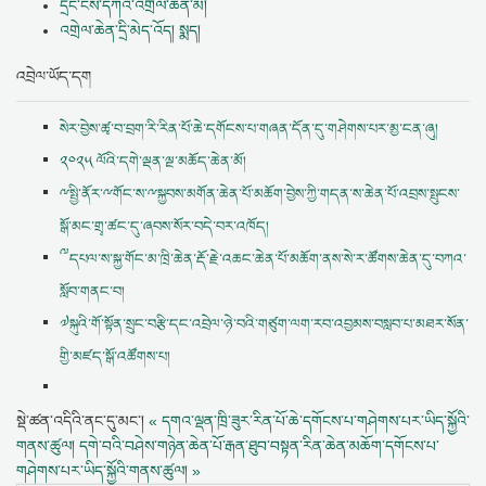
དྲང་ངེས་དཀའ་འགྲེལ་ཆེན་མོ།
འགྲེལ་ཆེན་དྲི་མེད་འོད། སྨད།
འབྲེལ་ཡོད་དག
སེར་བྱེས་ཚྭ་བ་བྲག་རི་རིན་པོ་ཆེ་དགོངས་པ་གཞན་དོན་དུ་གཤེགས་པར་མྱ་ངན་ཞུ།
༢༠༢༥ ལོའི་དགེ་ལྡན་ལྔ་མཆོད་ཆེན་མོ།
ྋསྤྱི་ནོར་ྋགོང་ས་ྋསྐྱབས་མགོན་ཆེན་པོ་མཆོག་བྱེས་ཀྱི་གདན་ས་ཆེན་པོ་འབྲས་སྤུངས་
སྒོ་མང་གྲྭ་ཚང་དུ་ཞབས་སོར་བདེ་བར་འཁོད།
༸དཔལ་ས་སྐྱ་གོང་མ་ཁྲི་ཆེན་རྡོ་རྗེ་འཆང་ཆེན་པོ་མཆོག་ནས་སེ་ར་ཚོགས་ཆེན་དུ་བཀའ་
སློབ་གནང་བ།
༧སྐུའི་གོ་སྟོན་སྲུང་བརྩི་དང་འབྲེལ་ཉེ་བའི་གཙུག་ལག་རབ་འབྱམས་བསླབ་པ་མཐར་སོན་
གྱི་མཛད་སྒོ་འཚོགས་པ།
སྡེ་ཚན་འདིའི་ནང་དུ་མང་།
« དགའ་ལྡན་ཁྲི་ཟུར་རིན་པོ་ཆེ་དགོངས་པ་གཤེགས་པར་ཡིད་སྐྱོའི་
གནས་ཚུལ།
དགེ་བའི་བཤེས་གཉེན་ཆེན་པོ་རྒན་ཐུབ་བསྟན་རིན་ཆེན་མཆོག་དགོངས་པ་
གཤེགས་པར་ཡིད་སྐྱོའི་གནས་ཚུལ། »