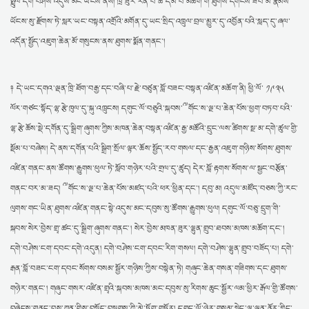
སྤྲུལ་དགེ་བཤེས་འདུས་མང་ཡོངས་ནས། ཁྲི་ཟུར་རིན་པོ་ཆེ་དམ་པ་མཆོག་གི་ཐུགས་དགོངས་ཟབ་མོ་རྣམས་
བོད་རྒྱལ་ལོ་༢༡༥༢ཤིང་མོ་སྦྲུལ་ལོའི་གནམ་ལོ་གསར་ཚེས་ཀྱི་འཚམས་འདྲི།
: བོད་རྒྱལ་
ཡོངས་སུ་རྫོགས་ཏེ་སླར་ཡང་བསྟན་འགྲོའི་མགོན་དུ་ཡང་སྲིད་འཁྲུལ་བྲལ་མྱུར་དུ་འབྱོན་པའི་སླད་དུ་ཞལ་
ལོ་༢༡༥༢ཤིང་མོ་སྦྲུལ་ལོའི་གནམ་ལོ་གསར་ཚེས་ལ་བཀྲ་ཤིས་བདེ་ལེགས་ཞུ། ཤེས་རིག་
ཡོན་ཏན་ཡར་ངོའི་ཟླ་བཞ
འདོན་སྤྱོད་འཇུག་ཆེན་མོ་གསུངས་ནས་ཐུགས་སྨོན་གནང་།
འཕྲུལ་དེབ་ལྐོག་ཚོང་བྱས་པར་དགག་པ།
: འཕྲིན་ཐུང་།: སེར་བྱེས་རིག་མཛོད་ཆེན་མོའི་
འཕྲུལ་དེབ་ལྐོག་ཚོང་བྱེད་བཞིན་ཡོད་པར་ཤེས་རྟོགས་བྱུང་བས་དེ་དག་
དབུ་བོད་མིའི་སྒྲིག་འཛུགས་ཀྱི་དཔལ་ལྡན་སྲིད་སྐྱོང་སྤེན་པ་ཚེ་རིང་མཆོག་སེ་རར་
༈ དེ་ཡང་དགའ་ལྡན་ཁྲི་ཐོག་བརྒྱ་དང་བཞི་པ་རྗེ་བཙུན་བློ་བཟང་བསྟན་འཛིན་མཆོག་ནི། ཕྱི་ལོ་ ༡༩༣༥
འཚམས་གཟ
: བཙན་བྱོལ་བོད་མིའི་ཆབ་སྲིད་ཀྱི་དབུ་ཁྲིད་སྲིད་སྐྱོང་སྤེན་པ་ཚེ་རིང་
ལོར་གཙང་སྟོད་ལྷ་རྩེ་ཁུལ་དུ་སྐུ་འཁྲུངས། དགུང་ལོ་བཅུའི་སྐབས་༸གོང་ས་ལྔ་པ་ཆེན་པོས་ཕྱག་བཏབ་པའི་
མཆོག་གིས་སྲིད་སྐྱོང་གི་མཛད་ཁུར་བཞེས་
ལྷ་རྩེ་ཆོས་སྡེ་དགོན་དུ་སྒྲིག་ཞུགས་ཀྱིས་མཁན་ཆེན་བསྟན་འཛིན་རྒྱ་མཚོའི་དྲུང་ལས་ཚིགས་སྔ་མ་དགེ་ཚུལ་གྱི་
བཀའ་དྲིན་རྗེས་དྲན་གྱི་གཟེངས་བསྟོད་བྱམས་བརྩེའི་འོད་སྣང་།
: དགུང་ལོ་དགུ་བཅུར་
སྡོམ་པ་བཞེས། དེ་ནས་དགོན་པའི་སྒྲིག་སྲོལ་ལྟར་ཆོས་སྤྱོད་རབ་གསལ་དང་རྒྱན་འཇུག་གཉིས་སོགས་ཐུགས་
ཕེབས་པའི་བཀའ་དྲིན་རྗེས་དྲན་གྱི་གཟེངས་བསྟོད་བྱམས་བརྩེའི་འོད་སྣང་།སྲིད་གསུམ་
འཇིག་རྟེན
འཛིན་གནང་ནས་ཚོགས་རྒྱུགས་ཕུལ་ཏེ་སློབ་གཉེར་པའི་གྲལ་དུ་ཚུད། དེར་བློ་རྟགས་སོགས་ལ་སྦྱང་བརྩོན་
གནང་བར་མ་ཟད། ༸གོང་ས་ལྔ་པ་ཆེན་པོས་མཛད་པའི་ཕར་ཕྱིན་དང་། དབུ་མ། འདུལ་མཛོད་བཅས་ཀྱི་རང་
ལུགས་གང་ཡིན་ཐུགས་འཛིན་གནང་སྟེ་འདུས་མང་དབུས་སུ་ཚོགས་རྒྱུགས་ཕུལ། དགུང་ལོ་བཅུ་དྲུག་གི་
སྐབས་སེར་བྱེས་གྲྭ་ཚང་དུ་སྒྲིག་ཞུགས་གནང་། སེར་བྱེས་མཁན་ཟུར་ལྷུན་གྲུབ་ཐབས་མཁས་མཆོག་དང་།
དགེ་བཤེས་ངག་དབང་དགེ་འདུན། དགེ་བཤེས་ངག་དབང་རིག་གསལ། དགེ་བཤེས་ལྷུན་གྲུབ་བཟོད་པ། དགེ་
རྒན་བློ་བཟང་ངག་དབང་སོགས་བསམ་སྦྱོར་གཉིས་ཀྱིས་བསྟེན་ཏེ། གཞུང་ཆེན་གསན་གཟིགས་དང་ཐུགས་
གཉེར་གནང་། གཞུང་གསར་འཛིན་གྲྭའི་སྐབས་མཁས་མང་དབུས་སུ་རིགས་ཆུང་སྦྱོར་ལམ་ཕྱིར་རྒོལ་གྱི་ཚོགས་
བཞེངས་གནང་བས་ཀུན་གྱིས་བསྟོད་བསྔགས་ཀྱི་མེ་ཏོག་གཏོར། དགུང་ལོ་ཉེར་གསུམ་སྟེང་ལྷ་ལྡན་ནོར་གླིང་