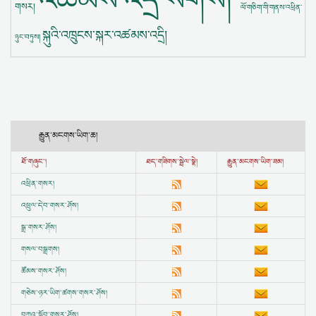
གསར།
ལོ་གཅིག་གི་གནས་འཕྲིན་
སྐུའི་འཁྲུངས་སྐར་འཚམས་འདྲི།
ཉུང་བཏུས།
རྒྱུན་མངགས་ཡིག་ཆ།
ཐོ་གཞུང་།
ཐད་གཟིགས་སྦྲེལ་སྣེ།
རྒྱུན་མངགས་ཡིག་ཟམ།
འཕྲིན་གསར།
འཕྲུལ་དེབ་གསར་ཤོས།
སྒྲ་གསར་ཤོས།
གསལ་བསྒྲགས།
ཚོམས་གསར་ཤོས།
གཅེས་ཉར་ཡིག་ཚགས་གསར་ཤོས།
བཀའ་སློབ་གསར་ཤོས།