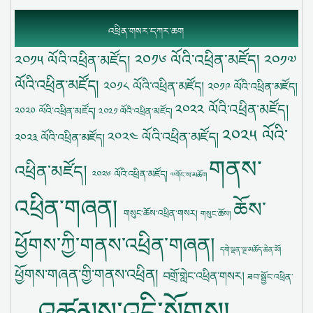
འཕྲིན་གསར་དཀར་ཆག
༢༠༡༦ ལོའི་འཕྲིན་མཛོད།
༢༠༡༥ ལོའི་འཕྲིན་མཛོད།
༢༠༡༧
ལོའི་འཕྲིན་མཛོད།
༢༠༡༨ ལོའི་འཕྲིན་མཛོད།
༢༠༡༩ ལོའི་འཕྲིན་མཛོད།
༢༠༢༢ ལོའི་འཕྲིན་མཛོད།
༢༠༢༠ ལོའི་འཕྲིན་མཛོད།
༢༠༢༡ ལོའི་འཕྲིན་མཛོད།
༢༠༢༥ ལོའི་
༢༠༢༤ ལོའི་འཕྲིན་མཛོད།
༢༠༢༣ ལོའི་འཕྲིན་མཛོད།
གནས་
འཕྲིན་མཛོད།
༢༠༢༦ ལོའི་འཕྲིན་མཛོད།
༧གོང་ས་མཆོག
འཕྲིན་གཞན།
ཆོས་
གསུང་ཆོས་འཕྲིན་གསར།
གསུང་ཆོས།
ཕྱོགས་ཀྱི་གནས་འཕྲིན་གཞན།
དགེ་ལྡན་ལྔ་མཆོད་ཆེན་མོ།
ཕྱོགས་གཞན་གྱི་གནས་འཕྲིན།
བགྲོ་གླེང་འཕྲིན་གསར།
ཟབ་སྦྱོང་འཕྲིན་
འཚམས་འདྲི་སོགས།