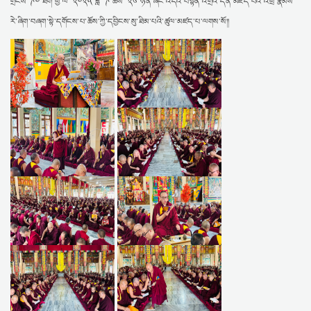
གྲངས་ ༩༠ ཐོག་ཕྱི་ལོ་ ༢༠༢༥ ཟླ་ ༩ ཚེས་ ༢༦ ཉིན་ཞིང་འདིའི་བསྟན་འགྲོའི་དོན་མཛད་པའི་འཕྲོ་རྣམས་
རེ་ཞིག་བཞག་སྟེ་དགོངས་པ་ཆོས་ཀྱི་དབྱིངས་སུ་ཐིམ་པའི་ཚུལ་མཛད་པ་ལགས་སོ།།