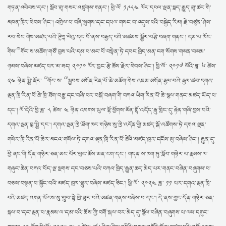
གཏན་འབེབས་དང་། སློབ་གྲྭ་གསར་འཛུགས་གནང་། ཕྱི་ལོ་ ༡༩༨༤ ལོར་དཔལ་ལྡན་སྨད་རྒྱུད་གྲྭ་ཚང་གི་
མཁན་ཁྲིར་ཕེབས་ཤིང་། འགྲེལ་པ་བཞི་སྦྲགས་དང་དཔལ་གསང་བ་འདུས་པའི་བསྐྱེད་རིམ། རྗེ་བཙུན་ཤེས་
རབ་སེང་གེས་མཛད་པའི་ཊཱིཀྐ་ལེའུ་དང་པོ་ནས་བརྒྱད་པའི་མཚམས་སྦྱོར་བརྩི་བཞག་གནང་། དམ་པ་ཁོང་
གིས་༸གོང་ས་མཆོག་གཙོ་བྱས་པའི་དམ་པ་མང་པོ་བསྟེན་ཏེ་དབང་ཁྲིད་མན་ངག་སོགས་གསན་བསམ་
ཉམས་བཞེས་མཛད་པར་མ་ཟད། ༢༠༡༠ ལོར་བྱང་རྩེ་ཆོས་རྗེར་ཕེབས་ཤིང་། ཕྱི་ལོ་ ༢༠༡༧ ལོའི་ཟླ་ ༦ ཚེས་
༢༤ ཉིན་སྤྱི་ནོར་ ༸གོང་ས་ ༸སྐྱབས་མགོན་རིན་པོ་ཆེ་མཆོག་གིས་འཇམ་མགོན་རྒྱལ་བའི་རྒྱལ་ཚབ་དགའ་
ལྡན་ཁྲི་རིན་པོ་ཆེ་ཁྲི་ཐོག་བརྒྱ་དང་བཞི་པར་བསྐོ་བཞག་གི་བཀའ་ཡིག་རིན་པོ་ཆེ་སྩལ་གནང་མཛད་ཡོད་པ་
དང་། ལོ་དེའི་ཕྱི་ཟླ་ ༨ ཚེས་ ༤ ཉིན་འཕགས་ཡུལ་ལྷོ་ཕྱོགས་མོན་གྷོ་འདོད་རྒུ་གླིང་དུ་རྟེན་གཞི་བྱས་པའི་
དགའ་ལྡན་བླ་སྤྱི་དང་། དགའ་ལྡན་ཁྲི་ཐོག་ཁང་གཉིས་སུ་ཁྲི་འདོན་གྱི་མཛད་སྒོ་འཚོགས་ཏེ་དགའ་ལྡན་
གསེར་ཁྲི་རིན་པོ་ཆེར་མངའ་གསོལ་ཏེ་དགའ་ལྡན་ཁྲི་རིན་པོ་ཆེའི་མཛད་ཁུར་དངོས་སུ་བཞེས་ཤིང་། རྒྱུན་དུ་
ཕྱི་ནང་གི་དོན་གཉེར་ཅན་མང་པོར་ལུང་ཆོས་མན་ངག་དང་། གདན་ས་ཁག་ཏུ་སློབ་གཉེར་པ་རྣམས་ལ་
གཞུང་ཆེན་བཀའ་པོད་ལྔ་སྔགས་དང་བཅས་པའི་བཀའ་ཁྲིད་རྒྱུན་ཆད་མེད་པར་གནང་བཞིན་བཞུགས་པ་
བཅས་བསྟན་པ་སྐྱོང་བའི་མཛད་ཁུར་ལྷུར་བཞེས་མཛད་ཅིང་། ཕྱི་ལོ་ ༢༠༢༤ ཟླ་ ༡༡ པར་དགའ་ལྡན་ཁྲི་
པའི་མཛད་འགན་ཡོངས་སུ་གྲུབ་སྟེ་ཁྲི་ཟུར་པའི་མཚན་གནས་བཞེས་པ་དང་། དེ་ནས་ཀྱང་དོན་གཉེར་ཅན་
སྐལ་བ་དང་ལྡན་པ་རྣམས་ལ་དམ་པའི་ཆོས་ཀྱི་བགོ་སྐལ་བར་མེད་དུ་སྩོལ་བཞིན་བཞུགས་པ་ལས་དགུང་