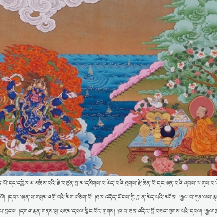
་ཆེན་པོ་དང་དབྱེར་མ་མཆིས་པའི་རྗེ་བཙུན་བླ་མ་དམིགས་པ་མེད་པའི་ཐུགས་རྗེ་ཆེན་པོ་དང་ལྡན་པའི་ཞབས་ལ་གུས་པ་
་ལོ། །དཔལ་ལྡན་ས་གསུམ་འགྲོ་བའི་མིག་གཅིག་པོ། །ཐར་འདོད་ཡོངས་ཀྱི་བླ་ན་མེད་པའི་མགོན། །རྒྱལ་བ་ཀུན་ལས་ལ
ྱོད་པ་བླངས། །དགའ་ལྡན་གནས་སུ་འཇམ་དཔལ་སྙིང་པོར་གྲགས། །ཁ་བ་ཅན་འདིར་བློ་བཟང་གྲགས་པའི་དཔལ། །རྒྱལ་སྲས