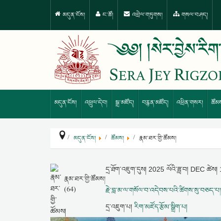
མདུན་ངོས།
ང་ཚོ།
འབྲེལ་གཏུགས།
གསལ་བཤད།
མདུན་ངོས།
འཕྲུལ་དེབ།
སྒྲ་མཛོད།
བརྙན་མཛོད།
འཕྲིན་གསར།
ཚོམ
མདུན་ངོས།
ཚོམས།
རྣམ་ཐར་གྱི་ཚོམས།
དྲ་ཐོག་འཇུག་དུས།
2025 ལོའི་ཟླ་བ། DEC ཚེས
རྣམ་ཐར་གྱི་ཚོམས།
(64)
རྗེ་བླ་མ་ལ་གསོལ་བ་འདེབས་པའི་ཚིགས་སུ་བཅད་པ།
དྲ་འཇུག་པ།
རིག་མཛོད་རྩོམ་སྒྲིག་པ།