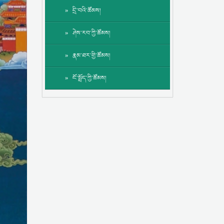
དྲི་བའི་ཚོམས།
ཤེས་རབ་ཀྱི་ཚོམས།
རྣམ་ཐར་གྱི་ཚོམས།
ངོ་སྤྲོད་ཀྱི་ཚོམས།