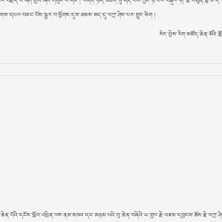
་བརྗོད་པ་ཞིག་གྱིས་ཞེས་གསུང་བ་དང༌། བདག་ཉིད་མཆོག་ཏུ་དད་པས་ཀྱང་ཉེ་བར་བསྐུལ་ཏེ། རྗེ་བཙུན་བླ་མ་དེ་
་ལེགས་དཔལ་བཟང་པོས་སྦྱར་བ་ཕྱོགས་དུས་ཐམས་ཅད་དུ་བཀྲ་ཤིས་པར་གྱུར་ཅིག །
སེར་བྱེས་རིག་མཛོད་ཆེན་མོའི་རྩ
ེན་པོའི་དངོས་སློབ་འཕྲིན་ལས་ནམ་མཁའ་དང་མཉམ་པའི་བུ་ཆེན་བཞིའི་ཡ་གྱལ་རྗེ་འཇམ་དབྱངས་ཆོས་རྗེ་བཀྲ་