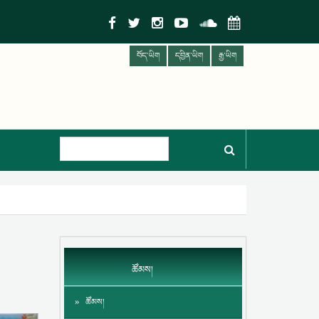
བོད་ཡིག
དབྱིན་ཡིག
རྒྱ་ཡིག
ཚོམས།
ཚོམས།