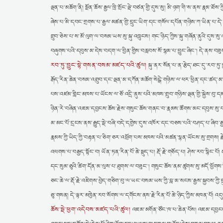
ལྡན་པ་མཆོག་ནི། སྔོན་ཆོས་རྒྱལ་ཁྲི་སྲོང་ལྡེ་བཙན་གྱི་དུས་སུ། མི་ཉག་གི་ས་ནས་རྣམ་ཐོས་ཀ
ཞེས་པ་མི་དབང་གྲགས་པ་རྒྱལ་མཚན་གྱི་དྲུང་ཡིག་དང་གསོལ་དཔོན་གཉིས་ཀ་ཡིན་པ་དེ་ལ
གྲུབ་ཅེས་པ་ས་མོ་ལུག་ལ་བསམ་ཡས་སུ་སྐུ་འཁྲུངས། གང་ཉིད་ཀྱིས་སྐུ་གཞོན་ནུའི
བཞུགས་པའི་དབུས་མ་དེས་བདག་ལ་བྱིན་གྱིས་བརླབས་སོ་སྙམ་པ་བྱུང་ཞིང་། དེ་ནས་བཟུང་
རབ་ཏུ་བྱུང་སྟེ་གསན་བསམ་མཛད་པའི་ཚུལ།
སྐུ་ནར་སོན་པ་ན་རྩེད་ཐང་དུ་རབ་ཏ
རྒོད་རིན་ཆེན་བསམ་འགྲུབ་དང་ལྡན་མ་དཀོན་མཆོག་སེངྒེ་གཉིས་ལ་ཕར་ཕྱིན་དང་ཚད་མ
པས་འཛམ་གླིང་མཁས་པ་ཡོངས་ལ་ཅོ་འདྲི་ནུས་པའི་མཁས་གྲུབ་གཉིས་ལྡན་གྱི་སྐྱེས་བུ་དམ
ཉིན་རེ་བཞིན་འཇམ་དབྱངས་ཆོས་རྗེས་གསུང་ཆོས་གནང་བ་རྣམས་ཚོགས་མང་དབུས་སུ་བརྩི་
མ་མང་པོ་དྲངས་ནས་རྒྱུད་སྡེ་བཞི་བདེ་དགྱེས་དུས་འཁོར་དང་བཅས་པའི་བཤད་པ་ཞིབ་ར
རྣམས་ཀྱི་ཡིད་ཀྱི་བརྟན་པ་ཅིག་ཅར་འཕྲོག་པས་མཁས་པའི་མཚན་སྙན་ཡོངས་སུ་གྲགས། རྗེ་
འཕགས་པ་བརྒྱད་སྟོང་བ། ཡོན་ཏན་རིན་པོ་ཆེ་སྡུད་པ། རྡོ་རྗེ་གཅོད་པ། ཤེས་རབ་སྙིང་པོ། མ
དང་སུམ་ཅུའི་ཚིག་དོན་མ་ལུས་པ་ཐུགས་ལ་བཟུང་། གསུང་ཆོས་ནམ་ཚུགས་སུ་མདོ་ཕྱོགས་ཀ
ཅང་ཆེ་ལ་རྡོ་རྗེ་འཇིགས་བྱེད་གཅིག་བུ་ལ་ཡང་བསམ་ཡས་ཀྱི་བླ་མ་སངས་རྒྱས་སྐྱབས་ཀྱ
ཅུ་གསན། དེ་ལྟར་མཁྱེན་རབ་སོགས་ལ་དགོངས་ནས་རྗེ་རིན་པོ་ཆེ་ཉིད་ཀྱིས་མཁན་པོ། འ
ཆོས་སྡེ་ཕྱག་འདེབས་མཛད་པའི་ཚུལ།
འཇམ་མགོན་ཙོང་ཁ་པ་ཆེན་པོས། འཇམ་དབྱངས་ཆོ