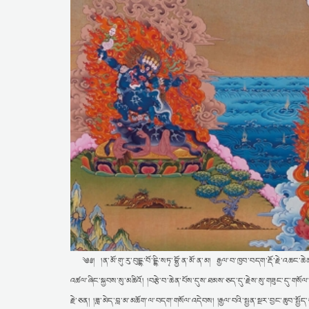
༄༅། །ན་མོ་གུ་རུ་བུདྡྷ་བོ་དྡྷི་སཏྭ་བྷྱོ་ན་མོ་ན་མ། རྒྱལ་བ་ཁྱབ་བདག་རྡོ་རྗེ་འཆང
འཚལ་ཞིང་སྐྱབས་སུ་མཆིའོ། །བརྩེ་བ་ཆེན་པོས་དུས་ཐམས་ཅད་དུ་རྗེས་སུ་གཟུང་དུ་གསོལ
རྗེ་ཅན། །ཟླ་མེད་བླ་མ་མཆོག་ལ་བདག་གསོལ་འདེབས། །རྒྱལ་བའི་སྤྱན་སྔར་བྱང་ཆུབ་སྤ