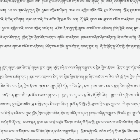
ྔོན་ཆད་གཞན་གྱིས་མ་མྱངས་པའི། །ལམ་གྱི་མཐར་ཐུག་རིམ་གཉིས་ཟབ་མོའི་གནད། །ཇི་བཞིན་གཟིགས་ནས་དེ་དོན་བ
ས། །ཐ་མལ་སྣང་ཞེན་ཀུན་རྟོག་རྒྱངས་བསྲིངས་ཤིང༌། །གང་ཤར་དཀྱིལ་འཁོར་ལོའི་རྣམ་རོལ་ལས། །ཁྱོད་ཐུགས་ག
ོང་པའི་དེ་ཉིད་གཟིགས། །གང་ཤར་བདེ་ཆེན་མཆོག་གི་རྣམ་རོལ་ཅན། །རྡོ་རྗེའི་ཐུགས་དང་ལྡན་ལ་གསོལ་བ་འདེབས། །
ལ་བ་དགྱེས་པའི་ལམ་ལ་འཁྲིད་མཛད་པ། །འཇིག་རྟེན་ཀུན་གྱི་སྐྱབས་ལ་གསོལ་བ་འདེབས། །ཚིག་སྤྱིའི་བཤད་སྒྲུབ་ར
་བའི་དམ་ཆོས་ཀུན། །ཁྱོད་ཀྱིས་ཉིན་མོར་མཛད་ལ་གསོལ་བ་འདེབས། །བསམས་བཞིན་ཞིང་འདིར་སྐུ་ཡི་བཀོད་པ་ནི། །ཉ
མཁའ་གང་ལ་གསོལ་བ་འདེབས། །འོད་གསལ་ཆོས་སྐུ་མངོན་དུ་མཛད་གྱུར་པ། །དེ་ཚེ་ཁྱོད་སྐུ་འོད་ཀྱི་གོང་བུར་གྱ
་གསུང་ཉན་ཅིང་སྒོ་གསུམ་བྱ་བ་ཀུན། །ཁྱོད་མཉེས་འབའ་ཞིག་བསྒྲུབ་པར་བྱིན་གྱིས་རློབས། །རྙེད་བཀུར་དོན་གཉ
བ་སེམས་མཆོག་དང༌། །ནམ་ཡང་འབྲལ་བ་མེད་པར་བྱིན་གྱིས་རློབས། །ཕྲ་ཞིང་འཛངས་ལ་ཞིབ་པའི་བློ་གྲོས་ཀྱིས། །རི
ཆེན་སེལ་བར་བྱིན་གྱིས་རློབས། །རྣམ་མང་རྒྱུད་སྡེའི་དོན་ལ་ངེས་རྙེད་ནས། །ལམ་བཟང་མཐར་ཐུག་རིམ་གཉིས་ཟབ་མོའ
ས། །མདོར་ན་རྒྱལ་བའི་དམ་ཆོས་མཐའ་དག་དང༌། །ཁྱད་པར་དུ་ཡང་བླ་མེད་རྡོ་རྗེའི་ཐེག །རྒྱལ་བའི་དགོངས་པ་ཇ
ཐམས་ཅད་དུ་འདྲེན་མཆོག་བླ་མ་ཁྱེད་དང་མི་འབྲལ་ཞིང༌། །མགོན་པོ་ཁྱོད་ཀྱི་ཐུགས་ཀྱི་བཅུད་ཕྱུང་བ། །ལེགས་བཤད་བད
་སྙེད་མཆིས་པ་ཀུན། །ཁྱོད་ཀྱིས་དགྱེས་བཞིན་རྗེས་སུ་འཛིན་པ་དང༌། །བཀའ་བཞིན་བསྒྲུབ་པ་ཁོ་ནའི་རྒྱུར་གྱུར་ཅ
ྱི་གཙུག་གི་ནོར་བུ། དཔལ་ལྡན་བླ་མ་དམ་པ་རྗེ་བཙུན་ཙོང་ཁ་པ་ཆེན་པོ་ཉིད་ཀྱི་རྣམ་པར་ཐར་པ་མདོ་ཙམ་ཞིག་བརྗོད
ཆོག་བཟང་བ་ལ་སོགས་པ་མང་པོ་ཞིག་གིས་ནན་ཆེར་བསྐུལ་ཞིང༌། ཕྱིས་དགེ་བའི་བཤེས་གཉེན་ཉི་མ་སྙིང་པོས་ཡང་