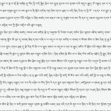
ྱི་སྤྲུལ་བ་གྷ་བ་རྡོ་རྗེ་གཞོན་ནུ་བོད་ཀྱི་བདེ་སྐྱིད་སྤེལ་བར་སྤྱན་དྲངས་པར་གྲགས་པའི་གདུང་རྒྱུད། འོ་བརྒྱད་ཤར་པ་ད
་སྲས་གསུམ་བྱུང་བ་ལས་ཆུང་བ་ནི་སློབ་དཔོན་བཀྲ་ཤིས་དཔལ་ལྡན་པ་འདི་ཉིད་ཡིན་ལ། ཕྱི་ལོ་ ༡༣༧༩ རབ་བྱུང་ད
་དུས་སུ་འཇམ་དབྱངས་དཀར་པོའི་བསྙེན་པ་ཞིག་མཛད་པས་མནལ་ལམ་དུ་གཙུག་ལག་ཁང་གི་ནང་དུ་འཇམ་དབྱངས་དཀར་པ
མཁྱེན་རབ་ཀྱི་ཀློང་བརྡོལ་བའི་ཚུལ་བསྟན།
ུ་བྱུང་ཞིང་གྲལ་འཛིན་མཛད། བསམ་ཡས་མགོན་རྩེ་རུ་བཞུགས་ཏེ་ལེགས་བཤད་གསེར་ཕྲེང་ཐུགས་འཛིན་མཛད། གསང
་གསན། སྐྱོར་མོ་ལུང་དུ་མཁན་ཆེན་དཀའ་བཞི་པ་ལ་འདུལ་བ་དང་མངོན་པ་གསན་པ་སོགས་ཐོས་པ་ཆེས་ཤིན་ཏུ་རྒྱ
་པར་གྱུར། དགའ་ལྡན་དུ་རྗེ་རིན་པོ་ཆེ་ལ་ཕ་རྒྱུད་གསང་བ་འདུས་པ་དང་མ་རྒྱུད་འཁོར་ལོ་སྡོམ་པའི་གསུང་ཆོས་ག
བཞག་གི་ཚུལ་དུ་ཐུགས་ཐོག་ནས་བསྐྱར་དགོས་ཤིང་། ཉིན་གཅིག་རྗེ་ཙོང་ཁ་པ་ཆེན་པོས་མངོན་བརྗོད་ཀྱི་རྒྱུད་
ྒྱས་མཛད་ཚེ། འཇམ་དབྱངས་ཆོས་རྗེས་འབྲུ་སྣོན་དང་བཅས་ཚོགས་པའི་དབུས་སུ་བསྐྱར་པས་དེར་འདུས་ཀྱི་མཁས་པའ
རིན་པོ་ཆེས་པོ་ཏི་བརྒྱ་བློ་ལ་ཤོང་གསུངས་པས། པོ་ཏི་བརྒྱ་འཆད་པར་ཐུགས་དམ་བཅས་ནས་ཤེར་ཕྱིན་སྟོང་ཕྲག་ཉི་ཤ
དོ་སྡེ་དགོངས་པ་ངེས་འགྲེལ། སཱ་ལུ་ལྗང་བའི་མདོ། རྟེན་འབྲེལ་གྱི་མདོ། སོ་སོར་ཐར་བའི་མདོ། མདོ་སྡེ་ས་བཅུ་བ་སོགས
ྱི་པོད་བརྒྱད་བརྒྱད་རང་རང་གི་འགྲེལ་བ་བོད་ཊཱིཀ་རེ་དང་སྦྱར་ནས་གསུངས་ཤིང་། མདོསྔགས་ལ་གསན་རྒྱ་དང་མཁྱེ
ི་དྲུང་དུ། འཇིགས་བྱེད་བཅུ་གསུམ་པ་དང་ཞེ་དགུ་མ་རོ་ལངས་བརྒྱད་བསྐོར་སོགས་ཀྱི་དབང་དང་བཤད་ཁྲིད་སོགས་ཆོ
དུལ་བ་འཛིན་པས་ལས་སློབ། རྒྱལ་ཚབ་རིན་པོ་ཆེས་གསང་སྟོན་མཛད་ནས་བསྙེན་པར་རྫོགས།
ས་རྗེ་ཉིད་ལ་མདོ་སྔགས་གཞུང་ལུགས་རྒྱ་མཚོའི་འཆད་ཉན་འདི་དག་མི་ནུབ་པར་སྲིད་པ་ཇི་སྲིད་བར་ཕྱོགས་ཀུན་