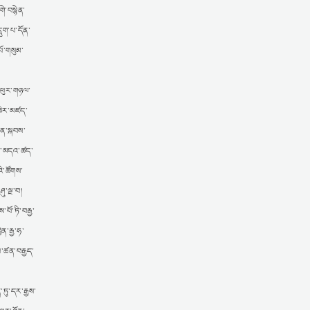
གེ་བསྙེན་
ྲུག་པ་དོན་
ོ་གསུམ་
་ཕུར་གཉལ་
་ཆེར་མཛད་
སན་སྐབས་
ཤོག་མདའ་ཚད་
ི་ཚོགས་
ུ་ལྔ་བ།
་པོ་ཏི་བརྒྱ་
ན་རྒྱ་ཧ་
ས་ཚན་བརྒྱད་
ཏུ་དར་རྒྱས་