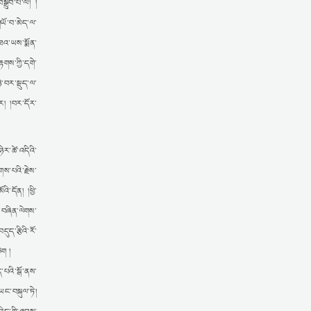
སྒྲུབ་པ་ལ། །
ཡོ་བ་མེད་ལ་
མཐའ་ཡས་སྨོན་
ྟགས་ཀྱི་དགེ་
ེ་བར་སྡུད་ལ་
ུར། །བར་དོར་
ེར་ཚེ་འདིའི་
གས་པའི་རྗེས་
ི་དོན། །ཕྱི་
ི་བཞིན་ལེགས་
ུད་རྩིའི་རོ་
ིག །
་པའི་སྒོ་ནས་
ཡང་བསྐུལ་ཏེ།