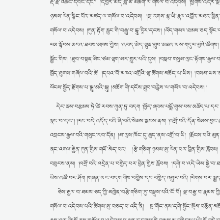
རྡོ་རྗེ་འཆང་དབང་དང༌། །དབྱེར་མེད་བླ་མ་མཆོག་ལ་གསོལ་བ་འདེབས། །ཕྱོགས་འདིར་ས
ཉམས་ལེན་སྙིང་པོར་མཛད་ལ་གསོལ་བ་འདེབས། །ཕྲ་རགས་ལྷ་ཡི་རྣལ་འབྱོར་མཐར་ཕྱིན་པ
གསོལ་བ་འདེབས། །ཀུན་རྟོག་རླུང་གི་བརྒྱུ་བ་དྷཱུ་ཏཱིར་དྭངས། །འོད་གསལ་ཐམས་ཅད་སྟ
ལམ་སྟོབས་མངའ་ཐབས་མཁས་ཀྱིས། །འབད་མེད་ལྷུན་གྲུབ་མཐའ་ཡས་གདུལ་བྱའི་ཚོགས། །རྒྱ
སྦྱོང་གིས། །ཐུབ་བསྟན་མིང་ཙམ་ལྷག་མར་གྱུར་པའི་དུས། །བསླབ་གསུམ་ལུང་རྟོགས་རྒྱལ
ཁྱོད་ཐུགས་གཞོལ་བའི་ཚེ། །དཔའ་བོ་མཁའ་འགྲོའི་ལྷ་ཚོགས་མཆོད་པ་ཡིས། །བསམ་ཡས་ནམ་
ལོངས་སྤྱོད་རྫོགས་པ་སྒྱུ་མའི་སྐུ། །མཆོག་གི་དངོས་གྲུབ་བརྙེས་ལ་གསོལ་བ་འདེབས། །
དེང་ནས་བརྩམས་ཏེ་ཚེ་རབས་ཀུན་ཏུ་བདག །ཁྱོད་ཞབས་པདྨོ་གུས་པས་མཆོད་པ་དང༌། །ཁྱོད
སྣང་བ་དང༌། །རང་བདེ་འདོད་པའི་ཞི་བའི་སེམས་སྤངས་ནས། །འགྲོ་བའི་དོན་སེམས་བྱང་ཆུ
འབྲངས་རྒྱལ་བའི་གསུང་རབ་དོན། །མ་ལུས་ཁོང་དུ་ཆུད་ནས་འགྲོ་བ་ཡི། །རྨོངས་པའི་མུན་
ནང་འགལ་རྐྱེན་ཀུན་གྱིས་གཡོ་མེད་པར། །རྩེ་གཅིག་ཉམས་སུ་ལེན་པར་བྱིན་གྱིས་རློབ
བཟུངས་ནས། །འགྲོ་བའི་འདྲེན་པ་བགྱིད་པར་བྱིན་གྱིས་རློབས། །དགེ་བ་འདི་ཡིས་སྐྱེ་བ་
ཡིས་འཚོ་བར་ཤོག །གཞན་ཡང་བདག་གིས་བགྱིས་དང་བགྱིད་འགྱུར་བའི། །ལེགས་པར་སྤྱད་པ་ཇི
ཅེས་རྒྱལ་བ་ཐམས་ཅད་ཀྱི་མཁྱེན་བརྩེ་གཅིག་ཏུ་བསྡུས་པའི་ངོ་བོ། ལྔ་བརྒྱ་བ་རྣམས་ཀ
གསོལ་བ་འདེབས་པའི་ཚིགས་སུ་བཅད་པ་འདི་ནི། སྔ་གོང་ནས་དགེ་སྦྱོང་སྡོམ་བརྩོན་མ