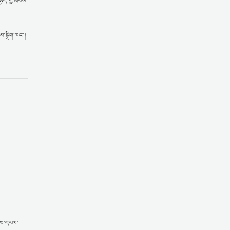
ཉིད་ཀྱི་ཞབས་
ོམ་སྒྲིག་ཁང་།
ཤིས་དཔལ་