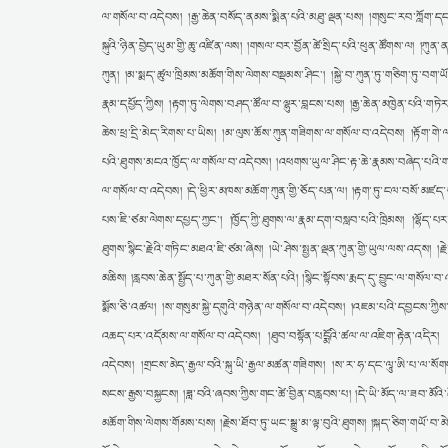
ལ་གསོལ་བ་འདེབས། །རྒྱ་ཆེན་བསོད་ནམས་སྨིན་པའི་མཐུ་ལྡན་པས། །གསུང་རབ་ཀློག་དང་ལ
སྐུའི་ཉིན་བྱེད་ཡུམ་གྱི་ཆུ་འཛིན་ལས། །གསལ་བར་བྱོན་ཚེ་སྲིད་པའི་ཕུན་ཚོགས་ལ། །ཀུ
ཀུན། །མ་སྨད་ཚུལ་ཁྲིམས་མཆོག་གིས་ལེགས་བསྡམས་ཤིང༌། །སྐྱེ་བ་ཀུན་ཏུ་གཅིག་ཏུ་བག
རྣམ་དཔྱོད་ཀྱིས། །རྟག་ཏུ་ལེགས་བཤད་ཚོལ་བ་ལྷུར་བླངས་པས། །རྒྱ་ཆེན་མཁྱེན་པའི་
ཆེས་ཕྲ་དྲི་མེད་རིགས་པ་ཡིས། །མ་ལུས་ཆོས་ཀུན་གཟིགས་ལ་གསོལ་བ་འདེབས། །རྟོག་གེ
པའི་ཐུགས་མངའ་ཁྱོད་ལ་གསོལ་བ་འདེབས། །འཕགས་ཡུལ་ཤིང་རྟ་ཆེ་རྣམས་བཞེད་པའི་
ལ་གསོལ་བ་འདེབས། །དེ་ཕྱིར་མཁས་མཆོག་ཀུན་གྱི་ཅོད་པན་ལ། །རྟག་ཏུ་ངལ་བསོ་མཛད་པའི
པས་ཇི་ཙམ་ལེགས་དཔྱད་ཀྱང༌། །ཁྱོད་ཀྱི་ཐུགས་ལ་རྣམ་དག་བསླབ་པའི་ཁྲིམས། །ལྷོད་པར
ཐུགས་སྙིང་རྗེའི་གཏིང་མཐའ་ཇི་ཙམ་ཞེས། །ཡེ་ཤེས་སྤྱན་ལྡན་ཀུན་གྱི་ཡུལ་ལས་འདས། །
མཆིས། །རླབས་ཆེན་སྤྱོད་པ་ཀུན་གྱི་མཐར་སོན་པའི། །སྙིང་སྟོབས་རྨད་དུ་བྱུང་ལ་གསོལ་
སྨོས་ཅི་འཚལ། །ས་གསུམ་སྐྱེ་དགུའི་གཉེན་ལ་གསོལ་བ་འདེབས། །འཇམ་པའི་དབྱངས་ཀྱིས་ཁྱོ
འཆད་པར་འདོམས་ལ་གསོལ་བ་འདེབས། །ཐུབ་བསྟོན་པདྨོའི་ཚལ་ལ་འཇིག་རྟེན་འདིར། །ཁྱ
འདེབས། །གྲངས་མེད་རྒྱལ་བའི་སྐུ་ཡི་རྒྱལ་མཚན་གཟིགས། །ས་ར་ཧ་དང་ལཱུ་ཨི་པ་ལ་སོག
སངས་རྒྱས་བསྐྱངས། །ཟླ་བའི་ཞབས་ཀྱིས་གང་ཚེ་བྱིན་བརླབས་པ། །དེ་ཡི་མོད་ལ་ཟབ་མོའི
མཆོག་གིས་ལེགས་གོམས་པས། །རྗེས་ཐོབ་ཏུ་ཡང་སྒྱུ་མ་ལྟ་བུའི་ཐུགས། །སྐད་ཅིག་གཡོ་བ་མ