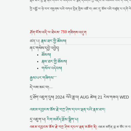
རྣམ་ཐར་གྱི་སྒོ་ནས་གསོལ་བ་འདེབས་པ་སྙན་དངགས་ཀྱི་བརྡས་མ་བཅིངས་པའི་གོ་བདེ་བར
ཀྱི་པདྨོ་ལ་ཉེ་བར་གཏུགས་པའི་བཀའ་དྲིན་གྱིས་འཚོ་བ། མང་དུ་ཐོས་པའི་བཙུན་པ་དགེ
759
ཤོག་ངོས་འདི་ལ་ཐེངས་
གཟིགས་འདུག
ཚན་པ།
རྣམ་ཐར་གྱི་ཚོམས།
ནང་གསེས་དབྱེ་འབྱེད།
ཚོམས།
རྣམ་ཐར་གྱི་ཚོམས།
གསོལ་འདེབས།
རྒྱས་པར་གཟིགས་་་་
དེ་ལས་མང་བ།...
དྲ་ཐོག་འཇུག་དུས།
2024 ལོའི་ཟླ་བ། AUG ཚེས། 21 རེས་གཟའ། WED
འཇམ་དབྱངས་ཆོས་རྗེ་བཀྲ་ཤིས་དཔལ་ལྡན་པའི་རྣམ་ཐར།
དྲ་འཇུག་པ།
རིག་མཛོད་རྩོམ་སྒྲིག་པ།
འཇམ་དབྱངས་ཆོས་རྗེ་བཀྲ་ཤིས་དཔལ་ལྡན་མཆོག་ནི།
འཇམ་མགོན་བླ་མ་ཙོང་ཁ་བ་ཆ