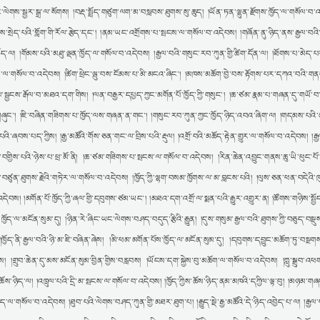
ེགས་སྦྱར་སྒྲ་ལ་སོགས། །བརྡ་སྤྲོད་གཙུག་ལག་མ་བསླབས་ཐུགས་སུ་ཆུད། །ཡོན་ཏན་ལྷུན་རྫོགས་ཁྱོད་ལ་གསོལ་བ་འ
ན་ནས་སྲེད་པའི་གློག་གི་རོལ་རྩེད་དང༌། །ནམ་ཡང་འགྲོགས་པ་སྤངས་ལ་གསོལ་བ་འདེབས། །གཞོན་ནུ་ཉིད་ནས་རྒྱལ་བའི
་ཡོད་ལ། །གོམས་པའི་མཐུ་ལྡན་ཁྱོད་ལ་གསོལ་བ་འདེབས། །རྒྱལ་བའི་གསུང་རབ་ཀུན་གྱི་ཚིག་དོན་ལ། །ཐོགས་པ་མེད་
གཏེར་ལ་གསོལ་བ་འདེབས། །ཚིག་ཕྲེང་ལྦུ་བས་ངོམས་པ་མི་མངའ་ཞིང༌། །མཁས་མཆོག་བྱེ་བས་རྟོགས་པར་དཀའ་བའི་གན
་ལ་སྦྱངས་རྒོལ་བ་མཐའ་དག་གིས། །ལན་བརྒྱར་དཔྱད་ཀྱང་མགོན་པོ་ཁྱོད་ཀྱི་གསུང༌། །ཆ་ཙམ་རྣམ་པ་གཞན་དུ་གཡོ་
གཞུང༌། །ཇི་བཞིན་གཟིགས་པ་ཁྱོད་ལས་གཞན་ན་གང༌། །གསུང་རབ་ཀུན་ཀྱང་ཁྱོད་ཉིད་འབའ་ཞིག་ལ། །གདམས་པའི་
་ཞབས་པད་ཀྱིས། །རྒྱ་མཚོའི་གོས་ཅན་གང་ལ་བྲིས་པའི་རྡུལ། །འགྲོ་བའི་མཆོད་རྟེན་གྱུར་ལ་གསོལ་བ་འདེབས། །རྒྱ
་བགྱིས་པའི་ཉེས་པ་ཕྲ་མོ་ནི། །ཆ་ཙམ་གཟིགས་པ་སྤངས་ལ་གསོལ་བ་འདེབས། །རིན་ཆེན་འབྱུང་གནས་ཆུ་ཡི་ཕུང་པོ་
རྗེ་བཙུན་ཐུགས་རྗེའི་གཏེར་ལ་གསོལ་བ་འདེབས། །ཁྱོད་ཀྱི་ལྷག་བསམ་ཁྱོགས་ལ་མ་བླངས་པའི། །ལུས་ཅན་ཕན་བདེའི་
བ་འདེབས། །མགོན་པོ་ཁྱོད་ཀྱི་ཞལ་གྱི་དབུགས་ཙམ་ཡང༌། །མཐའ་དག་འགྲོ་ལ་སྨན་པའི་རྒྱུར་འགྱུར་ན། །ཚོགས་གཉིས་སྤྱ
ད་ལ་མངོན་སུམ་དུ། །ཉིན་རེ་ཞིང་ཡང་ལེགས་བཤད་བདུད་རྩིའི་རྒྱུན། །དུས་གསུམ་རྒྱལ་བའི་ཐུགས་ཀྱི་བཅུད་བསྡུས་པ
ོད་ནི་རྒྱལ་བའི་ཉི་མ་ཇི་བཞིན་ཞེས། །མི་ཕམ་མགོན་པོས་ཁྱོད་ལ་མངོན་སུམ་དུ། །དབུགས་དབྱུང་མཆོག་ཏུ་བསྔ
ས། །གྲུབ་ཆེན་དུ་མས་མངོན་སུམ་བྱིན་གྱིས་བརླབས། །ཡོངས་དག་སྐྱེས་བུ་མཆོག་ལ་གསོལ་བ་འདེབས། །ཀླུ་སྒྲུབ་འ
་ཆོས་ཉིད་ལ། །འཁྲུལ་པའི་དྲི་མ་སྤངས་ལ་གསོལ་བ་འདེབས། །ཁྱོད་ཀྱིས་ཆོས་ཉིད་ནམ་མཁའི་དཀྱིལ་ལྟ་བུ། །མཉམ་ག
ེད་ལ་གསོལ་བ་འདེབས། །ཐུབ་པའི་ལེགས་བཤད་ཀུན་གྱི་མཐར་ཐུག་པ། །རྒྱུད་སྡེ་རྒྱ་མཚོའི་དེ་ཉིད་འབྱེད་པ་ལ། །རྒྱ