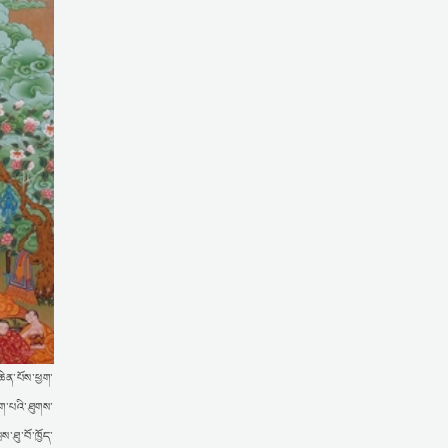
ཆེན་པོས་ཕྱག་
ྷག་པའི་ཐུགས་
་ཐུ་བོ་ཁྱོད་