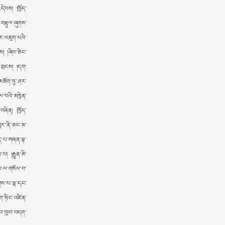
དེབས། །ཁྱོད་
་བརྟུལ་ཞུགས་
པར་འཇུག་པའི་
ས། །ཞིབ་ཅིང་
བ་སྤངས། །དག་
མཆོག་ཏུ་ཤར་
ལ་བའི་མཁྱེན་
བཞིན། །ཁྱོད་
ཁུར་ནི་ཅང་མ་
ོད་པ་གཞན་ལྟ་
། །རྒྱུན་མི་
གས་ལ་གསོལ་བ་
ཕགས་པ་ལྷ་དང་
ཞག་ཏིང་འཛིན་
ལ་བ་ཁྱབ་བདག་