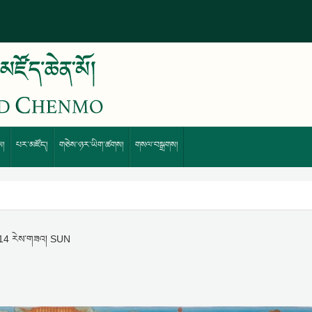
ས།
པར་མཛོད།
གཅེས་ཉར་ཡིག་ཚགས།
གསལ་བསྒྲགས།
། 14 རེས་གཟའ། SUN