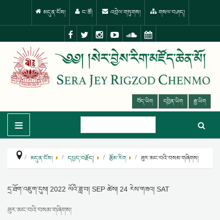
མདུན་ངོས།
ང་ཚོ།
འབྲེལ་གཏུགས།
གསལ་བཤད།
བོད་ཡིག
དབྱིན་ཡིག
རྒྱ་ཡིག
≡
མདུན་ངོས།
དཔྱད་བརྗོད།
རྩོམ་རིག
ཟུར་མང་བའི་བསམ་གཞིགས།
དྲ་ཐོག་འཇུག་དུས།
2022 ལོའི་ཟླ་བ། SEP ཚེས། 24 རེས་གཟའ། SAT
ཟུར་མང་བའི་བསམ་གཞིགས།