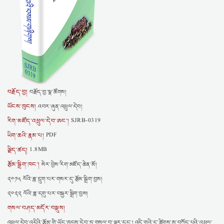
བརྗོད་བྱ།
བརྗོད་བྱ་སྣ་ཚོགས།
ཡོངས་ཁུངས།
འབར་ཞུན་འཕྲུལ་དེབ།
རིག་མཛོད་འཕྲུལ་དེབ་ཨང་།
SJRB-0319
ཡིག་ཆའི་རྣམ་པ།
PDF
ལྗིད་ཚད།
1.8MB
རྩོམ་སྒྲིག་ཁང་།
སེར་བྱེས་རིག་མཛོད་ཆེན་མོ།
༢༠༡༥ ལོའི་ཟླ་དྲུག་པར་གསར་དུ་རྩོམ་སྒྲིག་བྱས།
༢༠༢༢ ལོའི་ཟླ་དགུ་པར་བསྐྱར་སྒྲིག་བྱས།
གསལ་བཤད་མདོར་བསྡུས།
འཕྲུལ་དེབ་འདིའི་རྩོམ་གྱི་ཡོང་ཁུངས་དེབ་ཏུ་གསལ་བ་ལྟར་དང་། འདི་གའི་དྲ་ཚིགས་སུ་བཀོད་པའི་འཕྲུལ་