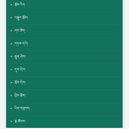
རྩོམ་རིག
བསྒྱུར་རྩོམ།
གབ་ཚིག
གཏམ་དཔེ།
རྒྱུན་ཤེས།
དུས་དེབ།
སློབ་དེབ།
བྱིས་རྩོམ།
ཡིག་གཟུགས།
སྣ་ཚོགས།