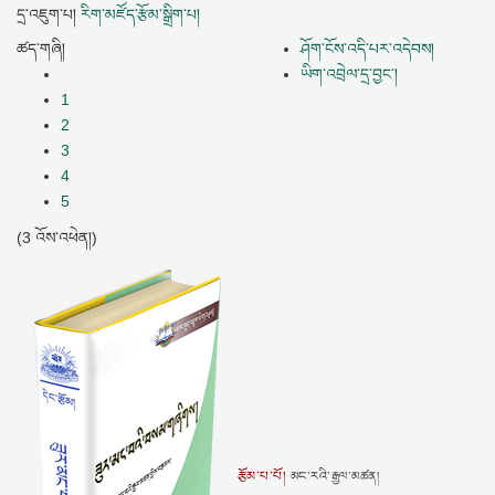
དྲ་འཇུག་པ།
རིག་མཛོད་རྩོམ་སྒྲིག་པ།
ཚད་གཞི།
ཤོག་ངོས་འདི་པར་འདེབས།
ཡིག་འབྲེལ་དྲ་བྱང་།
1
2
3
4
5
(3 འོས་འཕེན།)
རྩོམ་པ་པོ།
མང་རའི་རྒྱལ་མཚན།