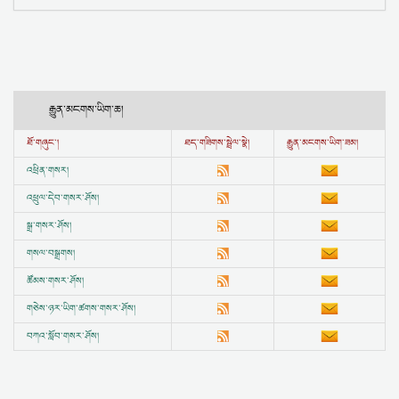
རྒྱུན་མངགས་ཡིག་ཆ།
ཐོ་གཞུང་།
ཐད་གཟིགས་སྦྲེལ་སྣེ།
རྒྱུན་མངགས་ཡིག་ཟམ།
འཕྲིན་གསར།
འཕྲུལ་དེབ་གསར་ཤོས།
སྒྲ་གསར་ཤོས།
གསལ་བསྒྲགས།
ཚོམས་གསར་ཤོས།
གཅེས་ཉར་ཡིག་ཚགས་གསར་ཤོས།
བཀའ་སློབ་གསར་ཤོས།