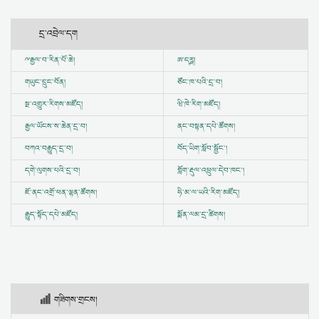
དྲ་འབྲེལ་དག
ྋ
རྒྱལ་བ་རིན་པོ་ཆེ།
ཨ་དཪྴ།
གཡུང་དྲུང་བོན།
ཙོང་ཁ་པའི་དྲ་བ།
སྔ་འགྱུར་རིགས་མཛོད།
ཝི་ཁེ་རིག་མཛོད།
རྒྱལ་ཡོངས་ས་ཆེན་དྲ་བ།
ནང་བསྟན་དཔེ་ཚོགས།
བཀའ་བརྒྱུད་དྲ་བ།
བོད་ཡིག་སློབ་སྦྱོང་།
དགེ་ལུགས་པའི་དྲ་བ།
གློག་རྡུལ་འཕྲུལ་དེབ་ཁང་།
ཇོ་ནང་འགྲོ་ཕན་ལྷན་ཚོགས།
ཧི་མ་ལ་ཡའི་རིག་མཛོད།
རྒྱུད་སྟོད་དཔེ་མཛོད།
སྨོན་ལམ་དྲ་ཚིགས།