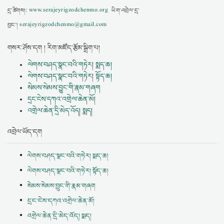
དྲ་ཚིགས།:
www.serajeyrigzodchenmo.org
ཡིག་འབྲེལ་དྲ་
བྱང་།
serajeyrigzodchenmo@gmail.com
གསར་ཤོས་དག ། རིག་མཛོད་རྩོམ་སྒྲིག་པ།
ལེགས་བཤད་སྣང་བའི་གཏེར། སྨད་ཆ།
ལེགས་བཤད་སྣང་བའི་གཏེར། སྟོད་ཆ།
སེམས་སེམས་བྱུང་གི་རྣམ་གཞག
དྲང་ངེས་དཀའ་འགྲེལ་ཆེན་མོ།
འགྲེལ་ཆེན་དྲི་མེད་འོད། སྨད།
འབྲེལ་ཡོད་དག
ལེགས་བཤད་སྣང་བའི་གཏེར། སྨད་ཆ།
ལེགས་བཤད་སྣང་བའི་གཏེར། སྟོད་ཆ།
སེམས་སེམས་བྱུང་གི་རྣམ་གཞག
དྲང་ངེས་དཀའ་འགྲེལ་ཆེན་མོ།
འགྲེལ་ཆེན་དྲི་མེད་འོད། སྨད།