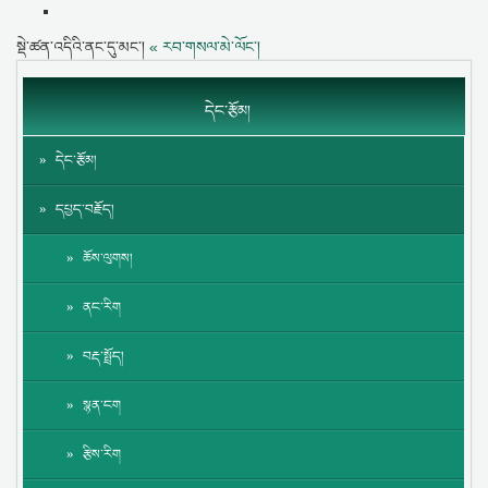
སྡེ་ཚན་འདིའི་ནང་དུ་མང་།
« རབ་གསལ་མེ་ལོང་།
དེང་རྩོམ།
དེང་རྩོམ།
དཔྱད་བརྗོད།
ཆོས་ལུགས།
ནང་རིག
བརྡ་སྤྲོད།
སྙན་ངག
རྩིས་རིག