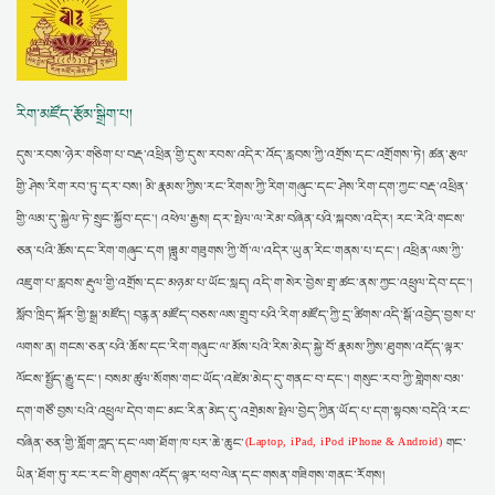
རིག་མཛོད་རྩོམ་སྒྲིག་པ།
དུས་རབས་ཉེར་གཅིག་པ་བརྡ་འཕྲིན་གྱི་དུས་རབས་འདིར་འོད་རླབས་ཀྱི་འགྲོས་དང་འགྲོགས་ཏེ། ཚན་རྩལ་
གྱི་ཤེས་རིག་རབ་ཏུ་དར་བས། མི་རྣམས་ཀྱིས་རང་རིགས་ཀྱི་རིག་གཞུང་དང་ཤེས་རིག་དག་ཀྱང་བརྡ་འཕྲིན་
གྱི་ལམ་དུ་སྐྱེལ་ཏེ་སྲུང་སྐྱོབ་དང་། འཕེལ་རྒྱས། དར་སྤེལ་ལ་རེམ་བཞིན་པའི་སྐབས་འདིར། རང་རེའི་གངས་
ཅན་པའི་ཆོས་དང་རིག་གཞུང་དག །ཟླུམ་གཟུགས་ཀྱི་གོ་ལ་འདིར་ཡུན་རིང་གནས་པ་དང་། འཕྲིན་ལས་ཀྱི་
འཇུག་པ་རླབས་རྡུལ་གྱི་འགྲོས་དང་མཉམ་པ་ཡོང་སླད། འདི་ག་སེར་བྱེས་གྲྭ་ཚང་ནས་ཀྱང་འཕྲུལ་དེབ་དང་།
སློབ་ཁྲིད་སྐོར་གྱི་སྒྲ་མཛོད། བརྙན་མཛོད་བཅས་ལས་གྲུབ་པའི་རིག་མཛོད་ཀྱི་དྲ་ཚིགས་འདི་སྒོ་འབྱེད་བྱས་པ་
ལགས་ན། གངས་ཅན་པའི་ཆོས་དང་རིག་གཞུང་ལ་མོས་པའི་རིས་མེད་སྐྱེ་བོ་རྣམས་ཀྱིས་ཐུགས་འདོད་ལྟར་
ལོངས་སྤྱོད་རྒྱུ་དང་། བསམ་ཚུལ་སོགས་གང་ཡོད་འཛེམ་མེད་དུ་གནང་བ་དང་། གསུང་རབ་ཀྱི་གླེགས་བམ་
དག་གཙོ་བྱས་པའི་འཕྲུལ་དེབ་གང་མང་རིན་མེད་དུ་འགྲེམས་སྤེལ་བྱེད་ཀྱིན་ཡོད་པ་དག་སྟབས་བདེའི་རང་
བཞིན་ཅན་གྱི་གློག་ཀླད་དང་ལག་ཐོག་ཁ་པར་ཆེ་ཆུང་
གང་
(Laptop, iPad, iPod iPhone & Android)
ཡིན་ཐོག་ཏུ་རང་རང་གི་ཐུགས་འདོད་ལྟར་ཕབ་ལེན་དང་གསན་གཟིགས་གནང་རོགས།