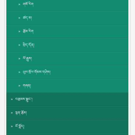
གསོ་རིག
ཚད་མ།
རྩོམ་རིག
སྲིད་དོན།
ལོ་རྒྱུས།
ཡུལ་སྲོལ་གོམས་གཤིས།
གཞན།
བརྩམས་སྒྲུང་།
སྙན་རྩོམ།
ངོ་སྤྲོད།