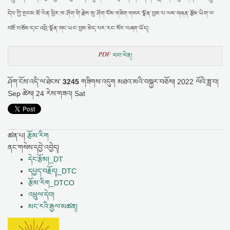
དེབ་ཀྱི་གྲངས་ཐོ་ལེན་ཕྱིར་ཁ་ཤོག་གི་རྗེས་སུ་ཤོག་ངོས་གཅིག་གསར་སྣོན་བྱས་པ་ལས་གཞན་རྩོམ་ཡིག་ལ་
བཟོ་བཅོས་དང་འཕྲི་སྣོན་གང་ཡང་བྱས་མེད་པར་རང་སོར་བཞག་ཡོད།
PDF
ཕབ་ལེན།
ཤོག་ངོས་འདི་ལ་ཐེངས་
3245
གཟིགས་འདུག
མཐའ་མའི་བསྐྱར་བཅོས།
2022 ལོའི་ཟླ་བ།
Sep ཚེས། 24 རེས་གཟའ། Sat
ཚན་པ།
རྩོམ་རིག
ནང་གསེས་དབྱེ་འབྱེད།
དེང་རྩོམ།_DT
དཔྱད་བརྗོད།_DTC
རྩོམ་རིག_DTCO
འཕྲུལ་དེབ།
མང་རའི་རྒྱལ་མཚན།