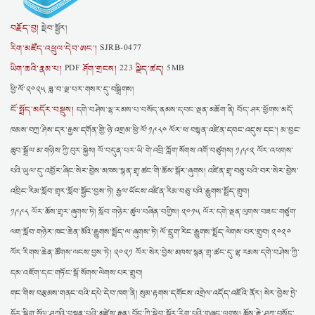
བརྗོད་བྱ།
སྡེབ་སྦྱོར།
རིག་མཛོད་འཕྲུལ་དེབ་ཨང་།
SJRB-0477
ཡིག་ཆའི་རྣམ་པ།
ཤོག་གྲངས།
ལྗིད་ཚད།
PDF
223
5MB
ཕྱི་ལོ་༢༠༢༥ ཟླ་བ་ལྔ་པར་གསར་དུ་བསྒྲིགས།
ངོ་སྤྲོད་མདོར་བསྡུས།
དགེ་བཤེས་ལྷ་རམས་པ་བསོད་ནམས་དབང་ལྡན་མཆོག་ནི། བོད་ཤར་ཕྱོགས་མདོ་
ཁམས་བཀྲ་ཤིས་དར་རྒྱས་དགོན་གྱི་ཉེ་འགྲམ་ཕྱི་ལོ་༡༩༨༠ ལོར་ཕ་བསྟན་འཛིན་དབང་འདུས་དང༌། མ་བྱང་
ཆུབ་སྒྲོལ་མ་གཉིས་ཀྱི་བུར་སྐྱེས། ལོ་བདུན་པར་ཡི་གེ་འབྲི་ཀློག་སོགས་འགོ་བཙུགས། ༡༩༩༢ ལོར་འཕགས་
པའི་ཡུལ་དུ་འབྱོར་ཞིང་སེར་བྱེས་མཁས་སྙན་གྲྭ་ཚང་གི་ཆོས་སྒོར་ཞུགས། འཛིན་གྲྭ་བཅུ་པའི་བར་སེར་བྱེས་
འབྲིང་རིམ་སློབ་གྲྭར་སློབ་སྦྱོང་བྱས་ཏེ། རྒྱལ་ཡོངས་འཛིན་རིམ་བཅུ་པའི་རྒྱུགས་སྤྲོད་གྲུབ།
༡༩༩༨ ལོར་ཆོས་གྲྭར་ཞུགས་ཏེ། སློབ་གཉེར་ཚུལ་བཞིན་བགྱིས། ༢༠༡༥ ལོར་དགེ་ལྡན་ལུགས་བཟང་གཙུག་
ལག་སློབ་གཉེར་ཁང་ཆེན་མོའི་རྒྱུགས་སྤྲོད་ལ་ཞུགས་ཏེ། ལོ་དྲུག་རིང་རྒྱུགས་སྤྲོད་ལེགས་པར་གྲུབ། ༢༠༢༠
ལོར་རིགས་ཆེན་ཚོགས་ལངས་བྱས་ཏེ། ༢༠༢༡ ལོར་སེར་བྱེས་མཁས་སྙན་གྲྭ་ཚང་དུ་ལྷ་རམས་དགེ་བཤེས་ཀྱི་
དམ་འཇོག་དང་གཏོང་སྒོ་སོགས་ལེགས་པར་གྲུབ།
གང་གིས་བརྩམས་གནང་བའི་དཔེ་དེབ་ཁག་ནི། སུམ་རྟགས་དགོངས་འགྲེལ་འདོད་འཇོའི་ནོར། སེར་བྱེས་ཏྲེ་
ཧོར་སྒྲིག་སྲོལ་ཤཱཀྱའི་བསྟན་པའི་མཛེས་རྒྱན། བོད་ཀྱི་སྡེབ་སྦྱོར་རིག་པའི་གཞུང་ལུགས། ཆོས་རྗེ་ཤཱཀྱ་བསོད་