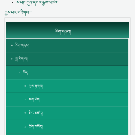
ས་པཎ་ཀུན་དགའ་རྒྱལ་མཚན།
རྒྱས་པར་གཟིགས་་་་
རིག་གནས།
རིག་གནས།
སྒྲ་རིག་པ།
བོད།
སུམ་རྟགས།
དག་ཡིག
མིང་མཛོད།
ཚིག་མཛོད།