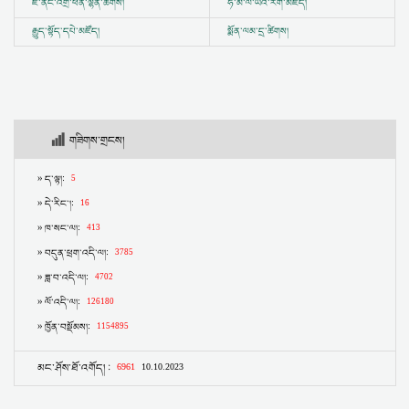
ཇོ་ནང་འགྲོ་ཕན་ལྷན་ཚོགས།
ཧི་མ་ལ་ཡའི་རིག་མཛོད།
རྒྱུད་སྟོད་དཔེ་མཛོད།
སྨོན་ལམ་དྲ་ཚིགས།