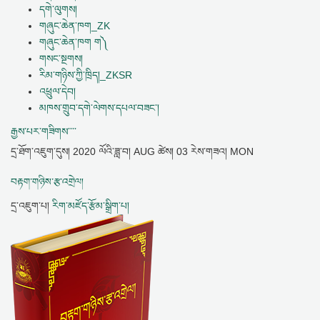
དགེ་ལུགས།
གཞུང་ཆེན་ཁག_ZK
གཞུང་ཆེན་ཁག ག༽
གསང་སྔགས།
རིམ་གཉིས་ཀྱི་ཁྲིད།_ZKSR
འཕྲུལ་དེབ།
མཁས་གྲུབ་དགེ་ལེགས་དཔལ་བཟང་།
རྒྱས་པར་གཟིགས་་་་
དྲ་ཐོག་འཇུག་དུས།
2020 ལོའི་ཟླ་བ། AUG ཚེས། 03 རེས་གཟའ། MON
བརྟག་གཉིས་རྩ་འགྲེལ།
དྲ་འཇུག་པ།
རིག་མཛོད་རྩོམ་སྒྲིག་པ།