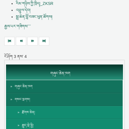
རིམ་གཉིས་ཀྱི་ཁྲིད།_ZKSR
འཕྲུལ་དེབ།
སྦྲ་ཆེན་བློ་བཟང་ཕུན་ཚོགས།
རྒྱས་པར་གཟིགས་་་་
ངོ་ཤོག
3
ནས་
4
གཞུང་ཆེན་ཁག
གཞུང་ཆེན་ཁག
གསང་སྔགས།
རྫོགས་ཆེན།
རྒྱུད་སྡེ་སྤྱི།