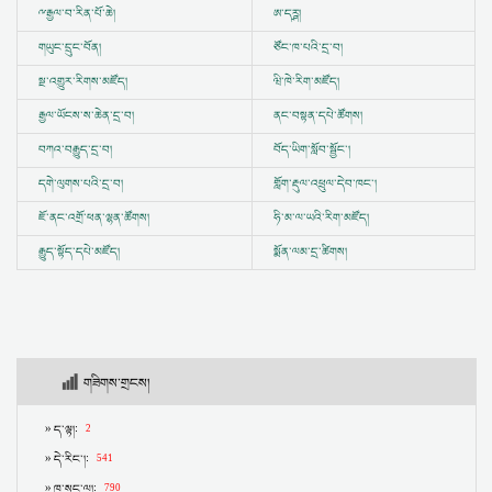
ྋ
རྒྱལ་བ་རིན་པོ་ཆེ།
ཨ་དཪྴ།
གཡུང་དྲུང་བོན།
ཙོང་ཁ་པའི་དྲ་བ།
སྔ་འགྱུར་རིགས་མཛོད།
ཝི་ཁེ་རིག་མཛོད།
རྒྱལ་ཡོངས་ས་ཆེན་དྲ་བ།
ནང་བསྟན་དཔེ་ཚོགས།
བཀའ་བརྒྱུད་དྲ་བ།
བོད་ཡིག་སློབ་སྦྱོང་།
དགེ་ལུགས་པའི་དྲ་བ།
གློག་རྡུལ་འཕྲུལ་དེབ་ཁང་།
ཇོ་ནང་འགྲོ་ཕན་ལྷན་ཚོགས།
ཧི་མ་ལ་ཡའི་རིག་མཛོད།
རྒྱུད་སྟོད་དཔེ་མཛོད།
སྨོན་ལམ་དྲ་ཚིགས།