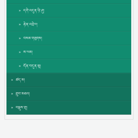
དགེ་འདུན་ཉི་ཤུ།
རྟེན་འབྲེལ།
བསམ་གཟུགས།
ས་ལམ།
དོན་བདུན་ཅུ།
ཚད་མ།
གྲུབ་མཐའ།
བསྡུས་གྲྭ།