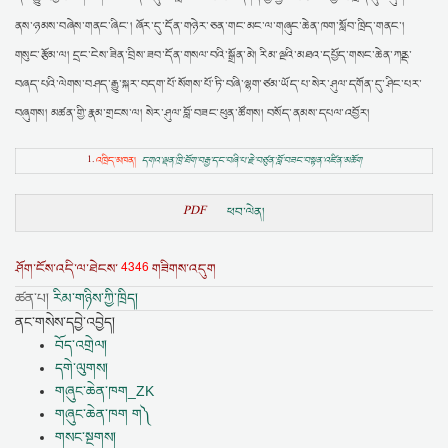
ནས་ཉམས་བཞེས་གནང་ཞིང་། ཞོར་དུ་དོན་གཉེར་ཅན་གང་མང་ལ་གཞུང་ཆེན་ཁག་སློབ་ཁྲིད་གནང་།
གསུང་རྩོམ་ལ། དྲང་ངེས་ཟིན་བྲིས་ཟབ་དོན་གསལ་བའི་སྒྲོན་མེ། རིམ་ལྔའི་མཐའ་དཔྱོད་གསང་ཆེན་ཀནྡ་
བཞད་པའི་ལེགས་བཤད་རྒྱུ་སྐར་བདག་པོ་སོགས་པོ་ཏི་བཞི་ལྷག་ཙམ་ཡོད་པ་སེར་ཤུལ་དགོན་དུ་ཤིང་པར་
བཞུགས། མཚན་གྱི་རྣམ་གྲངས་ལ། སེར་ཤུལ་བློ་བཟང་ཕུན་ཚོགས། བསོད་ནམས་དཔལ་འབྱོར།
1.
འཁྲིད་མཁན།
དགའ་ལྡན་ཁྲི་ཐོག་བརྒྱ་དང་བཞི་པ་རྗེ་བཙུན་བློ་བཟང་བསྟན་འཛིན་མཆོག
PDF
ཕབ་ལེན།
4346
ཤོག་ངོས་འདི་ལ་ཐེངས་
གཟིགས་འདུག
ཚན་པ།
རིམ་གཉིས་ཀྱི་ཁྲིད།
ནང་གསེས་དབྱེ་འབྱེད།
བོད་འགྲེལ།
དགེ་ལུགས།
གཞུང་ཆེན་ཁག_ZK
གཞུང་ཆེན་ཁག ག༽
གསང་སྔགས།