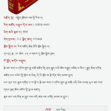
བརྗོད་བྱ།
བསྐྱེད་རྫོགས་ལམ་གྱི་རིམ་པ།
རིག་མཛོད་འཕྲུལ་དེབ་ཨང་།
SJRB-0401
ཡིག་ཆའི་རྣམ་པ།
PDF
ག་གྲངས།
ལྗིད་ཚད།
ཤོ
112
976KB
རྩོམ་སྒྲིག་པ།
རིག་མཛོད་ཆེན་མོའི་རྩོམ་སྒྲིག་པ།
༢༠༢༢ ཟླ་ ༡༠ ཚེས་ ༡༢ ལ་གསར་དུ་རྩོམ་སྒྲིག་བྱས།
ངོ་སྤྲོད་མདོར་བསྡུས།
རྗེ་ཐང་སག་པ་དངོས་གྲུབ་རྒྱ་མཚོ་མཆོག་ནི། སྲད་རྒྱུད་པའི་ཆོས་བརྒྱུད་འཛིན་པ་ཅིང་། རྒྱུད་ཆེན་དཀོན་
མཆོག་ཡར་འཕེལ་གྱི་སློབ་མ་ཡིན། དེ་ཡི་སློབ་མ་རྗེ་དོན་ཡོད་མཁས་གྲུབ།
ཡར་ལུང་དར་རྒྱས་དགོན་པ་བ་ལྷོ་པ་རྗེ་ཐང་སག་པ་དངོས་གྲུབ་རྒྱ་མཚོ། འདི་ཡིས་འཕན་ཡུལ་ཐང་སག་
དགའ་ལྡན་ཆོས་འཁོར་གྱི་བླ་མ་མཛད།
རྣམ་ཐར་ལག་སོན་མ་བྱུང་བས་འདི་ཙམ་ལས་འགོད་ཐབས་མ་བྱུང་།
PDF
ཕབ་ལེན།