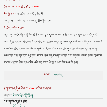
ཡིག་ཆའི་རྣམ་པ།
ཤོག་གྲངས།
ལྗིད་ཚད།
535
3.4MB
རྩོམ་སྒྲིག་པ།
སེར་བྱེས་རིག་མཛོད་ཆེན་མོ།
༢༠༢༥ ཟླ་ ༢ ཚེས་ ༡༩ ལ་གསར་དུ་རྩོམ་སྒྲིག་བྱས།
ངོ་སྤྲོད་མདོར་བསྡུས།
འཕྲུལ་དེབ་འདིར་ནི། གུ་ཤྲཱི་ཆོས་རྗེ་བློ་བཟང་ལྷུན་གྲུབ་བམ་པཎྜི་ཏ་བློ་བཟང་ལྷུན་གྲུབ་ཀྱིས་མཛད་པའི་
དཔལ་རྡོ་རྗེ་འཇིགས་བྱེད་ཆེན་པོའི་བསྐྱེད་རིམ་གྱི་རྣམ་བཞག་སྐུ་གསུམ་ནོར་བུའི་བང་མཛོད་དང་། དཔལ་རྡོ་
རྗེ་འཇིགས་བྱེད་ཀྱི་ཟབ་ལམ་རིམ་པ་གཉིས་པ་རྫོགས་རིམ་བསྒོམ་ཚུལ་སྐུ་གསུམ་ཐེམ་སྐས་ཞེས་བྱ་བ་སྟེ།
ཡོངས་གྲགས་སུ་ལྷུན་གྲུབ་པཎྜི་ཏའི་འཇིགས་བྱེད་བསྐྱེད་རྫོགས་སུ་གྲགས་པ་བཞུགས། གསང་སྔགས་ཀྱི་དབང་
མ་ཐོབ་པ་རྣམས་ཀྱིས་འཕྲུལ་དེབ་འདི་བཀླག་པར་མི་བྱ་ལ་ཕབ་ལེན་ཡང་མི་བྱའོ།།
PDF
ཕབ་ལེན།
2746
ཤོག་ངོས་འདི་ལ་ཐེངས་
གཟིགས་འདུག
ཚན་པ།
རིམ་གཉིས་ཀྱི་ཁྲིད།
ནང་གསེས་དབྱེ་འབྱེད།
བོད་འགྲེལ།