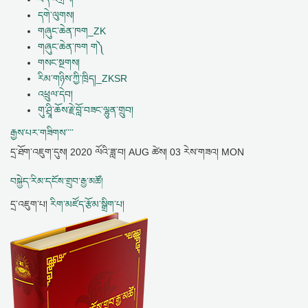
དགེ་ལུགས།
གཞུང་ཆེན་ཁག_ZK
གཞུང་ཆེན་ཁག ག༽
གསང་སྔགས།
རིམ་གཉིས་ཀྱི་ཁྲིད།_ZKSR
འཕྲུལ་དེབ།
གུ་ཤྲཱི་ཆོས་རྗེ་བློ་བཟང་ལྷུན་གྲུབ།
རྒྱས་པར་གཟིགས་་་་
དྲ་ཐོག་འཇུག་དུས།
2020 ལོའི་ཟླ་བ། AUG ཚེས། 03 རེས་གཟའ། MON
བསྐྱེད་རིམ་དངོས་གྲུབ་རྒྱ་མཚོ།
དྲ་འཇུག་པ།
རིག་མཛོད་རྩོམ་སྒྲིག་པ།