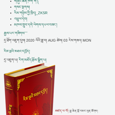
གཞུང་ཆེན་ཁག ག༽
གསང་སྔགས།
རིམ་གཉིས་ཀྱི་ཁྲིད།_ZKSR
འཕྲུལ་དེབ།
མཁས་གྲུབ་དགེ་ལེགས་དཔལ་བཟང་།
རྒྱས་པར་གཟིགས་་་་
དྲ་ཐོག་འཇུག་དུས།
2020 ལོའི་ཟླ་བ། AUG ཚེས། 03 རེས་གཟའ། MON
རིམ་ལྔའི་མཐའ་དཔྱོད།
དྲ་འཇུག་པ།
རིག་མཛོད་རྩོམ་སྒྲིག་པ།
མཛད་པ་པོ།
སྦྲ་ཆེན་བློ་བཟང་ཕུན་ཚོགས།