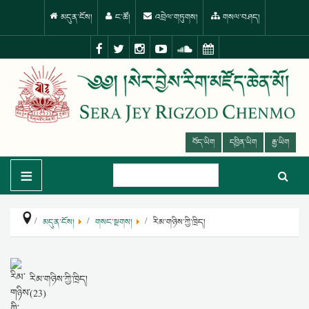
མདུན་ངོས།
ང་ཚོ།
འབྲེལ་གཏུགས།
གསལ་བཤད།
བོད་ཡིག
དབྱིན་ཡིག
རྒྱ་ཡིག
≡
མདུན་ངོས།
གསང་སྔགས།
རིམ་གཉིས་ཀྱི་ཁྲིད།
རིམ་གཉིས་ཀྱི་ཁྲིད།
(23)