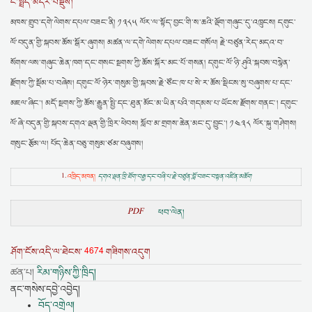
ངོ་སྤྲོད་མདོར་བསྡུས།
མཁས་གྲུབ་དགེ་ལེགས་དཔལ་བཟང་ནི། ༡༣༨༥ ལོར་ལ་སྟོད་བྱང་གི་ས་ཆའི་ལྡོག་གཞུང་དུ་འཁྲུངས། དགུང་
ལོ་བདུན་གྱི་སྐབས་ཆོས་སྒོར་ཞུགས། མཚན་ལ་དགེ་ལེགས་དཔལ་བཟང་གསོལ། རྗེ་བཙུན་རེད་མདའ་བ་
སོགས་ལས་གཞུང་ཆེན་ཁག་དང་གསང་སྔགས་ཀྱི་ཆོས་སྐོར་མང་པོ་གསན། དགུང་ལོ་ཉི་ཤུའི་སྐབས་བསྙེན་
རྫོགས་ཀྱི་སྡོམ་པ་བཞེས། དགུང་ལོ་ཉེར་གསུམ་གྱི་སྐབས་རྗེ་ཙོང་ཁ་པ་སེ་ར་ཆོས་སྡིངས་སུ་བཞུགས་པ་དང་
མཇལ་ཞིང་། མདོ་སྔགས་ཀྱི་ཆོས་རྒྱུན་སྤྱི་དང་ཐུན་མོང་མ་ཡིན་པའི་གདམས་པ་ཡོངས་རྫོགས་གནང་། དགུང་
ལོ་ཞེ་བདུན་གྱི་སྐབས་དགའ་ལྡན་གྱི་ཁྲིར་ཕེབས། སློབ་མ་གྲགས་ཆེན་མང་དུ་བྱུང་། ༡༤༣༨ ལོར་སྐུ་གཤེགས།
གསུང་རྩོམ་ལ། པོད་ཆེན་བཅུ་གསུམ་ཙམ་བཞུགས།
1.
འཁྲིད་མཁན།
དགའ་ལྡན་ཁྲི་ཐོག་བརྒྱ་དང་བཞི་པ་རྗེ་བཙུན་བློ་བཟང་བསྟན་འཛིན་མཆོག
PDF
ཕབ་ལེན།
4674
ཤོག་ངོས་འདི་ལ་ཐེངས་
གཟིགས་འདུག
ཚན་པ།
རིམ་གཉིས་ཀྱི་ཁྲིད།
ནང་གསེས་དབྱེ་འབྱེད།
བོད་འགྲེལ།