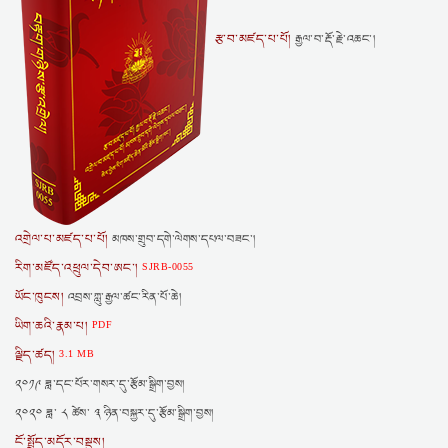
རྩ་བ་མཛད་པ་པོ།
རྒྱལ་བ་རྡོ་རྗེ་འཆང་།
འགྲེལ་པ་མཛད་པ་པོ།
མཁས་གྲུབ་དགེ་ལེགས་དཔལ་བཟང་།
རིག་མཛོད་འཕྲུལ་དེབ་ཨང་།
SJRB-0055
ཡོང་ཁུངས།
འབྲས་ཀླུ་རྒྱལ་ཚང་རིན་པོ་ཆེ།
ཡིག་ཆའི་རྣམ་པ།
PDF
ལྗིད་ཚད།
3.1 MB
༢༠༡༩ ཟླ་དང་པོར་གསར་དུ་རྩོམ་སྒྲིག་བྱས།
༢༠༢༠ ཟླ་ ༨ ཚེས་ ༣ ཉིན་བསྐྱར་དུ་རྩོམ་སྒྲིག་བྱས།
ངོ་སྤྲོད་མདོར་བསྡུས།