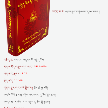
མཛད་པ་པོ།
མཁས་གྲུབ་དགེ་ལེགས་དཔལ་བཟང་།
བརྗོད་བྱ།
གསང་བ་འདུས་བའི་བསྐྱེད་རིམ།
རིག་མཛོད་འཕྲུལ་དེབ་ཨང་།
SJRB-0054
ཡིག་ཆའི་རྣམ་པ།
PDF
ལྗིད་ཚད།
2.2 MB
གཤིབ་སྡུར་དང་བཟོ་སྒྲིག་པ།
གྲོལ་སྡེ་རྒྱ་མཚོ།
༢༠༡༦ ལོའི་ཟླ་བཅུ་གཉིས་པར་གསར་དུ་རྩོམ་སྒྲིག་བྱས།
༢༠༢༠ ཟླ་ ༨ ཚེས་ ༣ ལ་བསྐྱར་དུ་རྩོམ་སྒྲིག་བྱས།