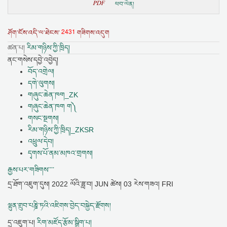
PDF
ཕབ་ལེན།
2431
ཤོག་ངོས་འདི་ལ་ཐེངས་
གཟིགས་འདུག
ཚན་པ།
རིམ་གཉིས་ཀྱི་ཁྲིད།
ནང་གསེས་དབྱེ་འབྱེད།
བོད་འགྲེལ།
དགེ་ལུགས།
གཞུང་ཆེན་ཁག_ZK
གཞུང་ཆེན་ཁག ག༽
གསང་སྔགས།
རིམ་གཉིས་ཀྱི་ཁྲིད།_ZKSR
འཕྲུལ་དེབ།
དྭགས་པོ་ནམ་མཁའ་གྲགས།
རྒྱས་པར་གཟིགས་་་་
དྲ་ཐོག་འཇུག་དུས།
2022 ལོའི་ཟླ་བ། JUN ཚེས། 03 རེས་གཟའ། FRI
ལྷུན་གྲུབ་པཎྜི་ཏའི་འཇིགས་བྱེད་བསྐྱེད་རྫོགས།
དྲ་འཇུག་པ།
རིག་མཛོད་རྩོམ་སྒྲིག་པ།