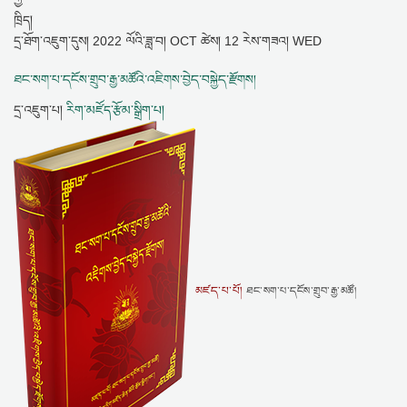
དྲ་ཐོག་འཇུག་དུས།
2022 ལོའི་ཟླ་བ། OCT ཚེས། 12 རེས་གཟའ། WED
ཐང་སག་པ་དངོས་གྲུབ་རྒྱ་མཚོའི་འཇིགས་བྱེད་བསྐྱེད་རྫོགས།
དྲ་འཇུག་པ།
རིག་མཛོད་རྩོམ་སྒྲིག་པ།
མཛད་པ་པོ།
ཐང་སག་པ་དངོས་གྲུབ་རྒྱ་མཚོ།