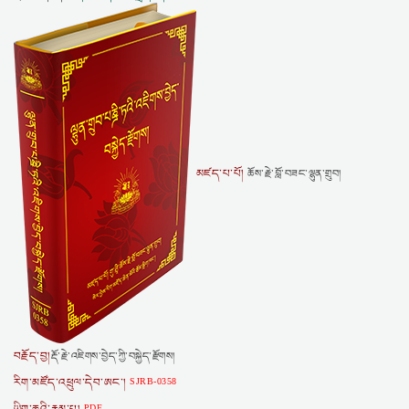
མཛད་པ་པོ།
ཆོས་རྗེ་བློ་བཟང་ལྷུན་གྲུབ།
བརྗོད་བྱ།
རྡོ་རྗེ་འཇིགས་བྱེད་ཀྱི་བསྐྱེད་རྫོགས།
རིག་མཛོད་འཕྲུལ་དེབ་ཨང་།
SJRB-0358
PDF