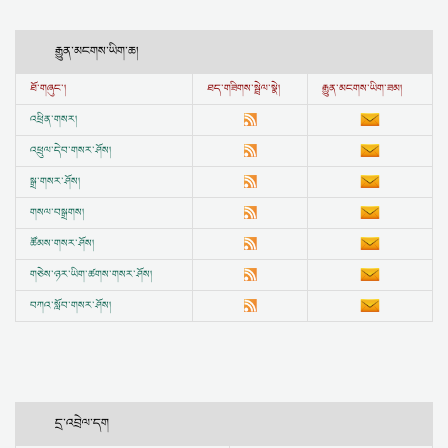
རྒྱུན་མངགས་ཡིག་ཆ།
ཐོ་གཞུང་།
ཐད་གཟིགས་སྦྲེལ་སྣེ།
རྒྱུན་མངགས་ཡིག་ཟམ།
འཕྲིན་གསར།
འཕྲུལ་དེབ་གསར་ཤོས།
སྒྲ་གསར་ཤོས།
གསལ་བསྒྲགས།
ཚོམས་གསར་ཤོས།
གཅེས་ཉར་ཡིག་ཚགས་གསར་ཤོས།
བཀའ་སློབ་གསར་ཤོས།
དྲ་འབྲེལ་དག