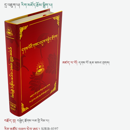
དྲ་འཇུག་པ།
རིག་མཛོད་རྩོམ་སྒྲིག་པ།
མཛད་པ་པོ།
དྭགས་པོ་ནམ་མཁའ་གྲགས།
བརྗོད་བྱ།
བསྐྱེད་རྫོགས་ལམ་གྱི་རིམ་པ།
རིག་མཛོད་འཕྲུལ་དེབ་ཨང་།
SJRB-0397