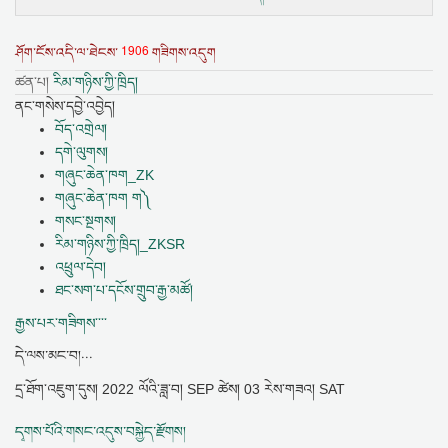
1906
ཤོག་ངོས་འདི་ལ་ཐེངས་
གཟིགས་འདུག
ཚན་པ།
རིམ་གཉིས་ཀྱི་ཁྲིད།
ནང་གསེས་དབྱེ་འབྱེད།
བོད་འགྲེལ།
དགེ་ལུགས།
གཞུང་ཆེན་ཁག_ZK
གཞུང་ཆེན་ཁག ག༽
གསང་སྔགས།
རིམ་གཉིས་ཀྱི་ཁྲིད།_ZKSR
འཕྲུལ་དེབ།
ཐང་སག་པ་དངོས་གྲུབ་རྒྱ་མཚོ།
རྒྱས་པར་གཟིགས་་་་
དེ་ལས་མང་བ།...
དྲ་ཐོག་འཇུག་དུས།
2022 ལོའི་ཟླ་བ། SEP ཚེས། 03 རེས་གཟའ། SAT
དྭགས་པོའི་གསང་འདུས་བསྐྱེད་རྫོགས།