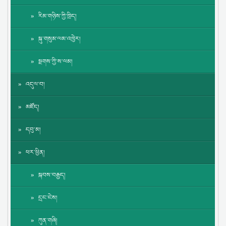
རིམ་གཉིས་ཀྱི་ཁྲིད།
སྐུ་གསུམ་ལམ་འཁྱེར།
སྔགས་ཀྱི་ས་ལམ།
འདུལ་བ།
མཛོད།
དབུ་མ།
ཕར་ཕྱིན།
སྐབས་བརྒྱད།
དྲང་ངེས།
ཀུན་གཞི།