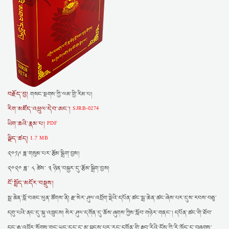
བརྗོད་བྱ།
གསང་སྔགས་ཀྱི་ལམ་གྱི་རིམ་པ།
རིག་མཛོད་འཕྲུལ་དེབ་ཨང་།
SJRB-0274
ཡིག་ཆའི་རྣམ་པ།
PDF
ལྗིད་ཚད།
1.7 MB
༢༠༡༩ ཟླ་གསུམ་པར་རྩོམ་སྒྲིག་བྱས།
༢༠༢༠ ཟླ་ ༨ ཚེས་ ༣ ཉིན་བསྐྱར་དུ་རྩོམ་སྒྲིག་བྱས།
ངོ་སྤྲོད་མདོར་བསྡུས།
སྦྲ་ཆེན་བློ་བཟང་ཕུན་ཚོགས་ནི། རྫ་སེར་ཤུལ་འབྲོག་སྡེའི་དཔོན་ཚང་སྦྲ་ཆེན་ཚང་ཞེས་པར་དུས་རབས་བཅུ་
དགུ་པའི་ནང་དུ་སྐུ་འཁྲུངས། སེར་ཤུལ་དགོན་དུ་ཆོས་ཞུགས་ཀྱིས་སློབ་གཉེར་གནང་། དཔོན་ཚང་གི་ཐོབ་
དང་རྒྱུ་འབྱོར་སོགས་གང་ཡང་དང་དུ་མ་བླངས་པར་རང་དགོན་གྱི་རྒྱབ་རིའི་ངོས་ཀྱི་རི་ཁྲོད་དུ་བཞུགས་