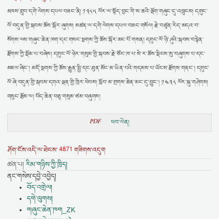
མཁས་གྲུབ་དགེ་ལེགས་དཔལ་བཟང་ནི། ༡༣༨༥ ལོར་ལ་སྟོད་བྱང་གི་ས་ཆའི་ལྡོག་གཞུང་དུ་འཁྲུངས། དགུང་
ལོ་བདུན་གྱི་སྐབས་ཆོས་སྒོར་ཞུགས། མཚན་ལ་དགེ་ལེགས་དཔལ་བཟང་གསོལ། རྗེ་བཙུན་རེད་མདའ་བ་
སོགས་ལས་གཞུང་ཆེན་ཁག་དང་གསང་སྔགས་ཀྱི་ཆོས་སྐོར་མང་པོ་གསན། དགུང་ལོ་ཉི་ཤུའི་སྐབས་བསྙེན་
རྫོགས་ཀྱི་སྡོམ་པ་བཞེས། དགུང་ལོ་ཉེར་གསུམ་གྱི་སྐབས་རྗེ་ཙོང་ཁ་པ་སེ་ར་ཆོས་སྡིངས་སུ་བཞུགས་པ་དང་
མཇལ་ཞིང་། མདོ་སྔགས་ཀྱི་ཆོས་རྒྱུན་སྤྱི་དང་ཐུན་མོང་མ་ཡིན་པའི་གདམས་པ་ཡོངས་རྫོགས་གནང་། དགུང་
ལོ་ཞེ་བདུན་གྱི་སྐབས་དགའ་ལྡན་གྱི་ཁྲིར་ཕེབས། སློབ་མ་གྲགས་ཆེན་མང་དུ་བྱུང་། ༡༤༣༨ ལོར་སྐུ་གཤེགས།
གསུང་རྩོམ་ལ། པོད་ཆེན་བཅུ་གསུམ་ཙམ་བཞུགས།
PDF
ཕབ་ལེན།
4871
ཤོག་ངོས་འདི་ལ་ཐེངས་
གཟིགས་འདུག
ཚན་པ།
རིམ་གཉིས་ཀྱི་ཁྲིད།
ནང་གསེས་དབྱེ་འབྱེད།
བོད་འགྲེལ།
དགེ་ལུགས།
གཞུང་ཆེན་ཁག_ZK