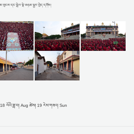
མ་ཁུངས་དང་སྦྲེལ་སྣེ་མཉམ་སྦྱར་བྱེད་དགོས།
18 ལོའི་ཟླ་བ། Aug ཚེས། 19 རེས་གཟའ། Sun