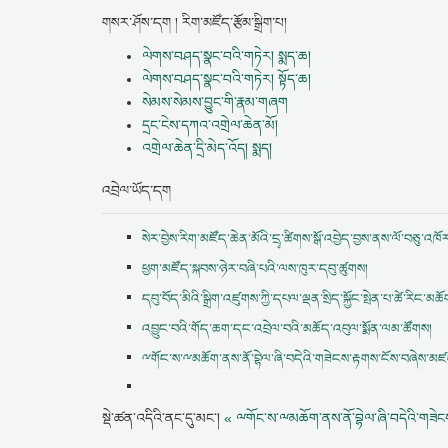
གསར་ཤོས་དག ། རིག་མཛོད་རྩོམ་སྒྲིག་པ།
ལེགས་བཤད་སྣང་བའི་གཏེར། སྨད་ཆ།
ལེགས་བཤད་སྣང་བའི་གཏེར། སྟོད་ཆ།
སེམས་སེམས་བྱུང་གི་རྣམ་གཞག
དྲང་ངེས་དཀའ་འགྲེལ་ཆེན་མོ།
འགྲེལ་ཆེན་དྲི་མེད་འོད། སྨད།
འབྲེལ་ཡོད་དག
སེར་བྱེས་རིག་མཛོད་ཆེན་མོའི་དྲྭ་ཚིགས་སྒོ་འབྱེད་བྱས་ནས་ལོ་བཅུ་འཁ
ཕྱག་མཛོད་སྐབས་ཉེར་བཞི་པའི་ལས་ཁུར་དབུ་ཚུགས།
དབུ་བོད་མིའི་སྒྲིག་འཛུགས་ཀྱི་དཔལ་ལྡན་སྲིད་སྐྱོང་སྤེན་པ་ཚེ་རིང
འབྱུང་བའི་གོད་ཆག་དང་འབྲེལ་བའི་མཆོད་འབུལ་སྨོན་ལམ་ཚོགས།
ྋགོང་ས་ྋམཆོག་ནས་ནོ་བྷེལ་ཞི་བདེའི་གཟེངས་རྟགས་ངོས་བཞེས་མ
སྡེ་ཚན་འདིའི་ནང་དུ་མང་།
« ྋགོང་ས་ྋམཆོག་ནས་ནོ་བྷེལ་ཞི་བདེའི་གཟེ