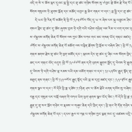
འདི་ག་སེ་ར་ཆོས་སྒར་དུའང་བླ་སྤྱི་དང་གྲྭ་ཚང་གཉིས་སོགས་སུ་༧བྱང་རྩེ་ཆོས་རྗེ་རིན
སོགས་གསུངས་ཏེ་ཐུགས་སྨོན་དང་མཆོད་འབུལ་རྒྱ་ཆེར་གནང་བ་དང་། བླ་སྤྱི་དང་གྲྭ་ཚང་གཉ
དེ་ཡང་ཁྲི་རིན་པོ་མཆོག་ནི་ཕྱི་ལོ་༡༩༣༧ལོར་བོད་དུ་ཡ་ར་ཞེས་པར་སྐུ་འཁྲུངས་ཤིང་
གསལ་གླིང་གྲྭ་ཚང་དུ་ཆོས་ཞུགས་བྱས་ཏེ་དགེ་བའི་བཤེས་གཉེན་ལམ་རིམ་པ་ངག་དབང་ཕ
ས་༧སྐྱབས་མགོན་ཆེན་པོ་སོགས་ལས་ཀྱང་ཆོས་བཀའ་གང་མང་གསན་ཡོད་གནང་མཛད། ༡༩༥༩ལོ
༧གོང་ས་༧སྐྱབས་མགོན་ཆེན་པོ་མཆོག་ལས་བསྙེན་རྫོགས་ཀྱི་སྡོམ་པ་བཞེས་ཤིང་། ཕྱི་ལོ
གནས་ཆགས་རྗེས་གྲྭ་ཚང་གི་ཕྱག་མཛོད་དང་། སྐབས་དེར་གྲྭ་ཚང་དུ་ཞིང་ལས་སོགས་བྱེ
ཆད་པར་གནང་ཡོད་འདུག །ཕྱི་ལོ་༡༩༧༧ལོ་ནས་དགེ་ལུགས་རྒྱུགས་སྤྲོད་དུ་ཕེབས་ཏེ་རྒྱུགས
དུ་ཕེབས་ཏེ་དགེ་བཤེས་ལྷ་རམས་པའི་དམ་འཇོག་གནང་བ་དང་། ༡༩༨༣ལོར་རྒྱུད་སྟོད་གྲྭ་ཚང
མཐུད་ནས་གནང་། ཕྱི་ལོ་༡༩༩༠ལོར་རྒྱུད་སྟོད་པའི་བླ་མ་དབུ་མཛད་དང་། ༡༩༩༣ལོར་རྒྱུ
གནས་སྩལ་བ་དང་། ལོ་དེའི་ཕྱི་ཟླ་༢ཚེས་༡༡ཉིན་ཤར་པ་ཆོས་རྗེའི་འགན་དངོས་སུ་བཞེས།
བརྒྱ་དང་གསུམ་པར་བསྐོ་བཞག་གི་བཀའ་ཡིག་ཕྱག་རྟགས་སྩལ་ཡོད་ཅིང་། ལོ་དེའི་ཕྱི་ཟ
རྒྱུན་དུ་གྲྭ་སར་སློབ་གཉེར་བ་རྣམས་ལ་གཞུང་ཆེན་དཔེ་ཁྲིད་དང་། ཕྱི་ནང་གི་དོན་
༧སྐྱབས་མགོན་ཆེན་པོ་དང་། དཔལ་རྒྱལ་བ་ཀརྨ་པ་གཉིས་ཀྱང་སྨན་ཁང་དུ་འཚམས་འདྲ