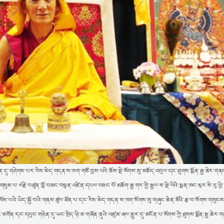
དུ་གཤེགས་པར་རིས་མེད་གདན་ས་ཁག་གཙོ་བྱས་པའི་ཆོས་སྡེ་སོགས་སུ་མཆོད་འབུལ་དང་ཐུགས་སྨོན་རྒྱ་ཆེར་གནང
སུམ་པ་༧རྗེ་བཙུན་བློ་བཟང་བསྟན་འཛིན་དཔལ་བཟང་པོ་མཆོག་རྒྱ་གར་གྱི་རྒྱལ་ས་ལྡི་ལིའི་སྨན་ཁང་མཱར་སི་རུ་ཕྱི་
ས་པའི་ཡིད་སྐྱོ་བའི་གནས་ཚུལ་ཐོན་པ་དང་རིས་མེད་གདན་ས་ཁག་སོགས་སུ་གཞུང་ཆེན་མོའི་རྩ་བ་སོགས་གསུངས་
གོན་དང་དཔུང་གཉེན་དུ་ཡང་སྲིད་ཉི་མ་གཞོན་ནུའི་འཛུམ་ཞལ་མྱུར་དུ་མངོན་པ་སོགས་ཀྱི་ཐུགས་སྨོན་རྒྱ་ཆེར་