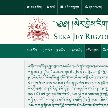
མདུན་ངོས།
ང་ཚོ།
འབྲེལ་གཏུགས།
གསལ་བཤད།
མདུན་ངོས།
འཕྲུལ་དེབ།
སྒྲ་མཛོད།
བརྙན་མཛོད།
འཕྲིན་གསར།
ཚོམ
ྋགོང་ས་མཆོག་དགུང་གྲངས་༩༡ལ་ཕེབས་པའི་སྐུའི་འཁྲུངས་སྐར་འཚམས་
༸སྐྱབས་རྗེ་བྱ་དོ་རིན་པོ་ཆེ་མཆོག་གིས་སེར་བྱེས་སུ་རྟ་མགྲིན་ཆོས་སྐོར་གྱི
ཁང་སེར་རིན་པོ་ཆེ་མཆོག་རྒྱུད་སྟོད་གྲྭ་ཚང་གི་མཁན་ཁྲིར་ཕེབས་པ་ལ་འཚ
བོད་རྒྱལ་ལོ་༢༡༥༣རབ་གནས་མེ་རྟ་ལོའི་གནམ་ལོ་གསར་ཚེས་ལ་བཀྲ་ཤིས
སེར་བྱེས་ཚྭ་བ་བྲག་རི་རིན་པོ་ཆེ་དགོངས་པ་གཞན་དོན་དུ་གཤེགས་པར་མྱ
༢༠༢༥ ལོའི་དགེ་ལྡན་ལྔ་མཆོད་ཆེན་མོ།
: ༄༅། །རྒྱལ་བ་ཐམས་ཅད་ཀྱི་མཁྱེ
ྋསྤྱི་ནོར་ྋགོང་ས་ྋསྐྱབས་མགོན་ཆེན་པོ་མཆོག་བྱེས་ཀྱི་གདན་ས་ཆེན་པོ
༸དཔལ་ས་སྐྱ་གོང་མ་ཁྲི་ཆེན་རྡོ་རྗེ་འཆང་ཆེན་པོ་མཆོག་ནས་སེ་ར་ཚོགས