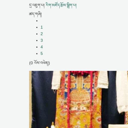
དྲ་འཇུག་པ།
རིག་མཛོད་རྩོམ་སྒྲིག་པ།
ཚད་གཞི།
1
2
3
4
5
(0 འོས་འཕེན།)