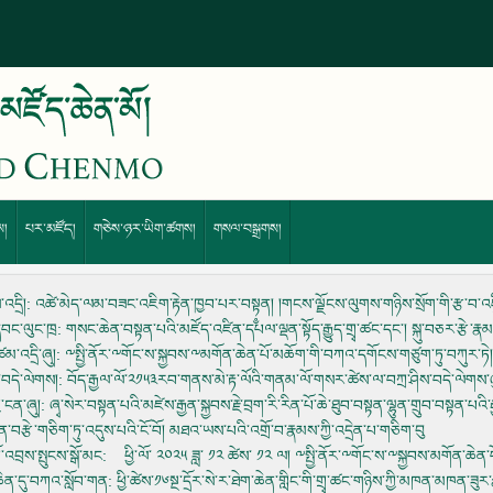
ས།
པར་མཛོད།
གཅེས་ཉར་ཡིག་ཚགས།
གསལ་བསྒྲགས།
འདྲི།
: འཚེ་མེད་ལམ་བཟང་འཇིག་རྟེན་ཁྱབ་པར་བསྟ༵ན། །གངས་ལྗོངས་ལུགས་གཉིས་སྲོག་གི་རྩ་བ་འཛི༵ན 
་དབང་ལུང་ཁྲ
: གསང་ཆེན་བསྟན་པའི་མཛོད་འཛིན་དཔལ་ལྡན་སྟོད་རྒྱུད་གྲྭ་ཚང་དང་། སྐུ་བཅར་རྩེ་ར
མ་འདྲི་ཞུ།
: ༸སྤྱི་ནོར་༸གོང་ས་སྐྱབས་༸མགོན་ཆེན་པོ་མཆོག་གི་བཀའ་དགོངས་གཙུག་ཏུ་བཀུར་ཏ
་བདེ་ལེགས།
: བོད་རྒྱལ་ལོ་༢༡༥༣རབ་གནས་མེ་རྟ་ལོའི་གནམ་ལོ་གསར་ཚེས་ལ་བཀྲ་ཤིས་བདེ་ལེགས་ཞ
་ངན་ཞུ།
: ཞྭ་སེར་བསྟན་པའི་མཛེས་རྒྱན་སྐྱབས་རྗེ་བྲག་རི་རིན་པོ་ཆེ་ཐུབ་བསྟན་ལྷུན་གྲུབ་བསྟན་པ
ན་བརྩེ་གཅིག་ཏུ་འདུས་པའི་ངོ་བོ། མཐའ་ཡས་པའི་འགྲོ་བ་རྣམས་ཀྱི་འདྲེན་པ་གཅིག་བུ
་འབྲས་སྤུངས་སྒོ་མང
: ཕྱི་ལོ་ ༢༠༢༥ ཟླ་ ༡༢ ཚེས་ ༡༢ ལ། ༸སྤྱི་ནོར་༸གོང་ས་༸སྐྱབས་མགོན་ཆེན་པོ
་ཆེན་དུ་བཀའ་སློབ་གན
: ཕྱི་ཚེས་༡༦སྔ་དྲོར་སེ་ར་ཐེག་ཆེན་གླིང་གི་གྲྭ་ཚང་གཉིས་ཀྱི་མཁན་མཁན་ཟུ