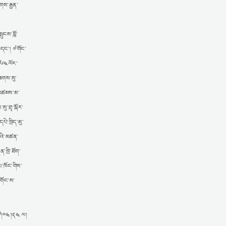
གས་རྒྱན་
ུངས་བློ་
་དང་། ༧གོང་
༡༩༦༤ལོར་
་ཆགས་སུ་
ང་མཚམས་མ་
ུ་གྲྭ་སྐོར་
པེ་ཁྲིད་མུ་
ེའི་མཚན་
་ཁྲི་ཐོག་
པ་ཁོང་གིས་
༧གོང་ས་
༠༡༧།༠༤།༢༤ ལ།