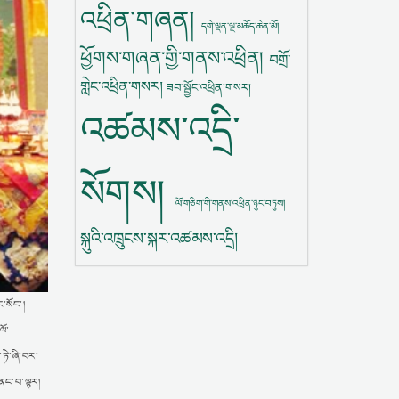
འཕྲིན་གཞན།
དགེ་ལྡན་ལྔ་མཆོད་ཆེན་མོ།
ཕྱོགས་གཞན་གྱི་གནས་འཕྲིན།
བགྲོ་
གླེང་འཕྲིན་གསར།
ཟབ་སྦྱོང་འཕྲིན་གསར།
འཚམས་འདྲི་
སོགས།
ལོ་གཅིག་གི་གནས་འཕྲིན་ཉུང་བཏུས།
སྐུའི་འཁྲུངས་སྐར་འཚམས་འདྲི།
་སོང་།
ལོ་
ཏེ་ཞི་བར་
གནང་བ་ལྟར།