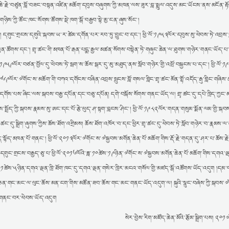
་པོ་ཆེ་རྗེ་བཙུན་བློ་བཟང་བསྟན་འཛིན་མཆོག་དབུས་བཞུགས་ཀྱི་མཁན་ལས་ཟུར་བླ་སྤྲུལ་འདུས་མང་ཡོངས་ནས་མངོན་རྟོ
ིས་ཀྱི་ཚོང་ཁང་སོགས་ཚོགས་སྡེ་ཁག་སྒོ་བརྒྱབ་སྟེ་མྱ་ངན་ཞུས་སོང་།
། དགུང་གྲངས་དགུའི་སྐབས་ཡ་ར་ཚེམ་དགོན་པར་རབ་ཏུ་བྱུང་བ་དང་། ཕྱི་ལོ་༡༩༥༣ལོར་དབུས་སུ་ཕེབས་ཏེ་འབྲས་སྤ
ུན་ཚོགས་དང་། གྲྭ་ཚང་གི་མཁན་པོ་རྒན་པདྨ་རྒྱལ་མཚན་སོགས་བསྟེན་ཏེ་གཞུང་ཆེན་ལ་ཐུགས་གཉེར་གནང་ཡོད་པ
ར་བཙན་བྱོལ་དུ་ཕེབས་ཏེ་སྦག་ས་ཆོས་སྒར་དུ་མུ་མཐུད་ནས་སློབ་གཉེར་གྱི་འཕྲོ་བསྐྱངས་པ་དང་། ཕྱི་ལོ་
་༡༩༦༩ལོར་༧གོང་ས་མཆོག་གི་བཀའ་དགོངས་བཞིན་འབྲས་སྤུངས་བློ་གསལ་གླིང་གྲྭ་ཚང་མོན་གྷོ་འདོད་རྒུ་གླིང་གཞིས
ད་དགོས་པས་ཞིང་ལས་སྐབས་བརྒྱ་དཔོན་དང་བཅུ་དཔོན། དགེ་བསྐོས་སོགས་གནང་ཡོད་ལ། གྲྭ་ཚང་དུ་དཔེ་ཁྲིད་ཀྱ
་སྤྲོད་ཀྱི་སྐབས་རྣམས་སུ་ཨང་དང་པོ་རྩེ་ཕུད་ཤ་སྟག་བླངས་ཤིང་། ཕྱི་ལོ་༡༩༨༢ལོར་གདན་གསུམ་སྨོན་ལམ་གྱི་སྐབས་ས
་དུ་སྒྲིག་ཞུགས་ཀྱིས་ཆོས་ཐོག་འགྲིམས། ཆོས་ཐོག་འཁོར་བ་དང་ཕྱིར་གྲྭ་ཚང་དུ་ཕེབས་ཏེ་སློབ་གཉེར་བ་རྣམས་ལ་ད
ད་སྟོད་མཁན་པོ་གནང་། ཕྱི་ལོ་༢༠༡༣ལོར་༧གོང་ས་༧སྐྱབས་མགོན་ཆེན་པོ་མཆོག་གིས་རྡོ་རྗེ་གདན་དུ་ཤར་པ་ཆོས་རྗ
 དགུང་གྲངས་བརྒྱད་ཅུ་པ་ཕྱི་ལོ་༢༠༡༦ལོའི་ཟླ་༡༠ཚེས་༡༩ཉིན་༧གོང་ས་༧སྐྱབས་མགོན་ཆེན་པོ་མཆོག་གིས་དགའ་ལྡན
ླ་༡༡ཚེས་༥ཉིན་དགའ་ལྡན་ཁྲི་ཐོག་ཁང་དུ་དགའ་ལྡན་གསེར་ཁྲིར་མངའ་གསོལ་གྱི་མཛད་སྒོ་འཚོགས་ཡོད་འདུག །དམ་
གཉེར་ཅན་གང་མང་ལ་ལུང་ཆོས་མན་ངག་གིས་མཚོན་ཟབ་ཆོས་གང་མང་གནང་ཡོད་འདུག་ལ། སྐུའི་སྙུང་བཞེས་ཀྱི་སྐབས་
ི་གནང་བར་ཕེབས་ཡོད་འདུག
སེར་བྱེས་རིག་མཛོད་ཆེན་མོའི་རྩོམ་སྒྲིག་པས། ༢