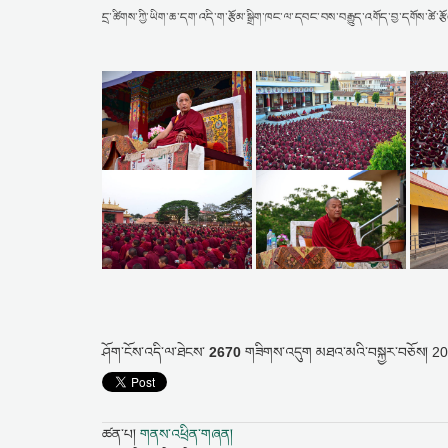
དྲ་ཚིགས་ཀྱི་ཡིག་ཆ་དག་འདི་ག་རྩོམ་སྒྲིག་ཁང་ལ་དབང་བས་བརྒྱུད་འགོད་བྱ་དགོས་ཚེ་རྩོ
ཤོག་ངོས་འདི་ལ་ཐེངས་
2670
གཟིགས་འདུག
མཐའ་མའི་བསྐྱར་བཅོས།
20
ཚན་པ།
གནས་འཕྲིན་གཞན།