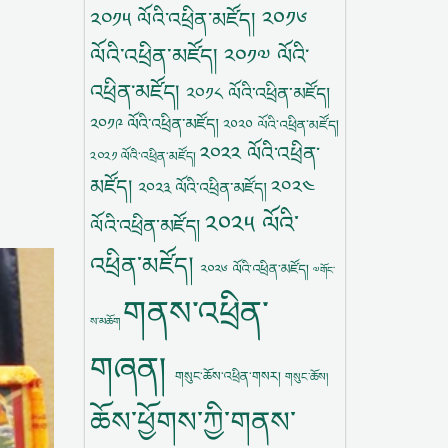
༢༠༡༦
༢༠༡༥ ལོའི་འཕྲིན་མཛོད།
ལོའི་འཕྲིན་མཛོད།
༢༠༡༧ ལོའི་
འཕྲིན་མཛོད།
༢༠༡༨ ལོའི་འཕྲིན་མཛོད།
༢༠༡༩ ལོའི་འཕྲིན་མཛོད།
༢༠༢༠ ལོའི་འཕྲིན་མཛོད།
༢༠༢༢ ལོའི་འཕྲིན་
༢༠༢༡ ལོའི་འཕྲིན་མཛོད།
མཛོད།
༢༠༢༤
༢༠༢༣ ལོའི་འཕྲིན་མཛོད།
༢༠༢༥ ལོའི་
ལོའི་འཕྲིན་མཛོད།
འཕྲིན་མཛོད།
༢༠༢༦ ལོའི་འཕྲིན་མཛོད།
༧གོང་
གནས་འཕྲིན་
ས་མཆོག
གཞན།
གསུང་ཆོས་འཕྲིན་གསར།
གསུང་ཆོས།
ཆོས་ཕྱོགས་ཀྱི་གནས་