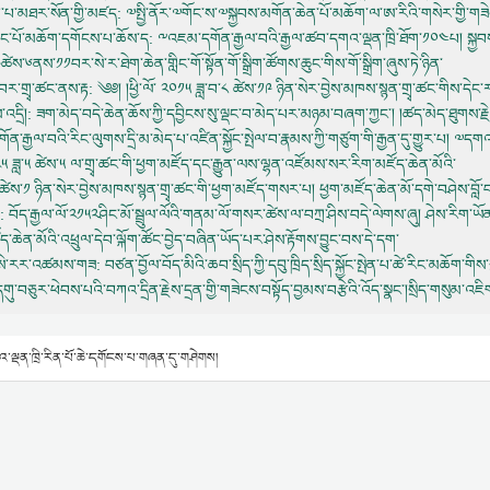
ླབ་པ་མཐར་སོན་གྱི་མཛད
: ༧སྤྱི་ནོར་༧གོང་ས་༧སྐྱབས་མགོན་ཆེན་པོ་མཆོག་ལ་ཨ་རིའི་གསེར་གྱི་
ཟང་པོ་མཆོག་དགོངས་པ་ཆོས་ད
: ༸འཇམ་དགོན་རྒྱལ་བའི་རྒྱལ་ཚབ་དགའ་ལྡན་ཁྲི་ཐོག་༡༠༤པ། སྐྱབས་
ླ་༩ཚེས་༦ནས་༡༡བར་སེ་ར་ཐེག་ཆེན་གླིང་གོ་སྟོན་གོ་སྒྲིག་ཚོགས་ཆུང་གིས་གོ་སྒྲིག་ཞུས་ཏེ་ཉིན་
་བར་གྲྭ་ཚང་ནས་རྟ
: ༄༅། །ཕྱི་ལོ་ ༢༠༡༥ ཟླ་བ་༨ ཚེས་༡༩ ཉིན་སེར་བྱེས་མཁས་སྙན་གྲྭ་ཚང་གིས་དེང
འདྲི།
: ཟག་མེད་བདེ་ཆེན་ཆོས་ཀྱི་དབྱིངས་སུ་ལྡང་བ་མེད་པར་མཉམ་བཞག་ཀྱང་། །ཚད་མེད་ཐུགས་རྗེས
ན་རྒྱལ་བའི་རིང་ལུགས་དྲི་མ་མེད་པ་འཛིན་སྐྱོང་སྤེལ་བ་རྣམས་ཀྱི་གཙུག་གི་རྒྱན་དུ་གྱུར་པ། ༧ད
་༢༠༢༥ ཟླ་༥ ཚེས་༥ ལ་གྲྭ་ཚང་གི་ཕྱག་མཛོད་དང་རྒྱུན་ལས་ལྷན་འཛོམས་སར་རིག་མཛོད་ཆེན་མོའི་
༤ ཚེས་༡ ཉིན་སེར་བྱེས་མཁས་སྙན་གྲྭ་ཚང་གི་ཕྱག་མཛོད་གསར་པ། ཕྱག་མཛོད་ཆེན་མོ་དགེ་བཤེས་བློ་
: བོད་རྒྱལ་ལོ་༢༡༥༢ཤིང་མོ་སྦྲུལ་ལོའི་གནམ་ལོ་གསར་ཚེས་ལ་བཀྲ་ཤིས་བདེ་ལེགས་ཞུ། ཤེས་རིག་ཡ
ཛོད་ཆེན་མོའི་འཕྲུལ་དེབ་ལྐོག་ཚོང་བྱེད་བཞིན་ཡོད་པར་ཤེས་རྟོགས་བྱུང་བས་དེ་དག་
ཆོག་སེ་རར་འཚམས་གཟ
: བཙན་བྱོལ་བོད་མིའི་ཆབ་སྲིད་ཀྱི་དབུ་ཁྲིད་སྲིད་སྐྱོང་སྤེན་པ་ཚེ་རིང་མཆོག་གིས
དགུ་བཅུར་ཕེབས་པའི་བཀའ་དྲིན་རྗེས་དྲན་གྱི་གཟེངས་བསྟོད་བྱམས་བརྩེའི་འོད་སྣང་།སྲིད་གསུམ་འཇིག
་ལྡན་ཁྲི་རིན་པོ་ཆེ་དགོངས་པ་གཞན་དུ་གཤེགས།