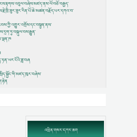
གཟེངས་རྟགས་འབུལ་བཞེས་མཛད་ནས་ལོ་བཅོ་བརྒྱད་
རྗེ་ཁྲི་ཟུར་ཟུར་རིན་པོ་ཆེ་མཚན་བརྗོད་པར་དཀའ་བ་
་རབས་ཀྱི་འགྱུར་འགྲོས་དང་བསྟུན་ནས་
་དྲག་ཏུ་བསྐུལ་བས་རྒྱུན་
གའ་ལྡན་ཁ
བ
ོན་ཏན་ཡར་ངོའི་ཟླ་བཞ
་སྲིད་སྐྱོང་གི་མཛད་ཁུར་བཞེས་
་རྟེན
འཕྲིན་གསར་དཀར་ཆག