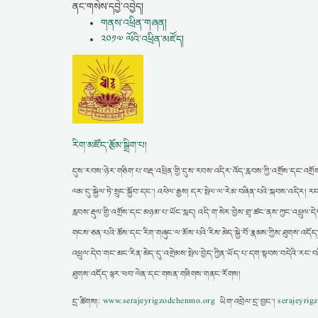
ནང་གསེས་དབྱེ་འབྱེད།
གནས་འཕྲིན་གཞན།
༢༠༡༧ ལོའི་འཕྲིན་མཛོད།
རིག་མཛོད་རྩོམ་སྒྲིག་པ།
དུས་རབས་ཉེར་གཅིག་པ་བརྡ་འཕྲིན་གྱི་དུས་རབས་འདིར་འོད་རླབས་ཀྱི་འགྲོས་དང་འགྲོག
ལམ་དུ་སྐྱེལ་ཏེ་སྲུང་སྐྱོབ་དང་། འཕེལ་རྒྱས། དར་སྤེལ་ལ་རེམ་བཞིན་པའི་སྐབས་འདི
རླབས་རྡུལ་གྱི་འགྲོས་དང་མཉམ་པ་ཡོང་སླད། འདི་ག་སེར་བྱེས་གྲྭ་ཚང་ནས་ཀྱང་འཕྲུལ་དེབ
གངས་ཅན་པའི་ཆོས་དང་རིག་གཞུང་ལ་མོས་པའི་རིས་མེད་སྐྱེ་བོ་རྣམས་ཀྱིས་ཐུགས་འདོད
འཕྲུལ་དེབ་གང་མང་རིན་མེད་དུ་འགྲེམས་སྤེལ་བྱེད་ཀྱིན་ཡོད་པ་དག་སྟབས་བདེའི་རང་བ
ཐུགས་འདོད་ལྟར་ཕབ་ལེན་དང་གསན་གཟིགས་གནང་རོགས།
དྲ་ཚིགས།:
www.serajeyrigzodchenmo.org
ཡིག་འབྲེལ་དྲ་བྱང་།
serajeyri