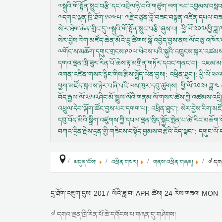
༧སྐུའི་གོ་སྟོན་སྲུང་བརྩི་དང་འབྲེལ་ཉེ་བའི་གཙུག་ལག་རབ་འབྱམས་བས
༸དགའ་ལྡན་ཁྲི་ཐོག་༡༠༤པ་ ༸རྗེ་བཙུན་བློ་བཟང་བསྟན་འཛིན་དཔལ་བ
སེ་ར་ཐེག་ཆེན་གླིང་དུ་༧སྐུའི་གོ་སྟོན་སྲུང་བརྩི་ཞུས་པ།
: ཕྱི་ལོ་༢༠༢༥ཕྱི་ཟ
སེར་བྱེས་རིག་མཛོད་ཆེན་མོའི་དྲྭ་ཚིགས་སྒོ་འབྱེད་བྱས་ནས་ལོ་བཅུ་འཁོར
ྋགོང་ས་མཆོག་དགུང་གྲངས་༩༠ལ་ཕེབས་པའི་སྐུའི་འཁྲུངས་སྐར་འཚམས་
དགའ་ལྡན་ཁྲི་ཟུར་རིན་པོ་ཆེས་རྟ་མགྲིན་གཏོར་དབང་གནང་བ།
: འཇམ་མགོ
འགན་འཛིན་གསར་རྙིང་གིས་རྩིས་སྤྲོད་ལེན་བྱས།
: འཕྲིན་ཐུང་།: ཕྱི་ལོ
ཕྱག་མཛོད་སྐབས་ཉེར་བཞི་པའི་ལས་ཁུར་དབུ་ཚུགས།
: ཕྱི་ལོ་༢༠༢༥ ཟླ་
བོད་རྒྱལ་ལོ་༢༡༥༢ཤིང་མོ་སྦྲུལ་ལོའི་གནམ་ལོ་གསར་ཚེས་ཀྱི་འཚམས་འདྲི།
འཕྲུལ་དེབ་ལྐོག་ཚོང་བྱས་པར་དགག་པ།
: འཕྲིན་ཐུང་།: སེར་བྱེས་རིག་མ
དབུ་བོད་མིའི་སྒྲིག་འཛུགས་ཀྱི་དཔལ་ལྡན་སྲིད་སྐྱོང་སྤེན་པ་ཚེ་རིང་མ
བཀའ་དྲིན་རྗེས་དྲན་གྱི་གཟེངས་བསྟོད་བྱམས་བརྩེའི་འོད་སྣང་།
: དགུང་ལོ་
མདུན་ངོས།
འཕྲིན་གསར།
གནས་འཕྲིན་གཞན།
༧ དགའ
དྲ་ཐོག་འཇུག་དུས།
2017 ལོའི་ཟླ་བ། APR ཚེས། 24 རེས་གཟའ། MON
༧ དགའ་ལྡན་ཁྲི་རིན་པོ་ཆེ་དགོངས་པ་གཞན་དུ་གཤེགས།