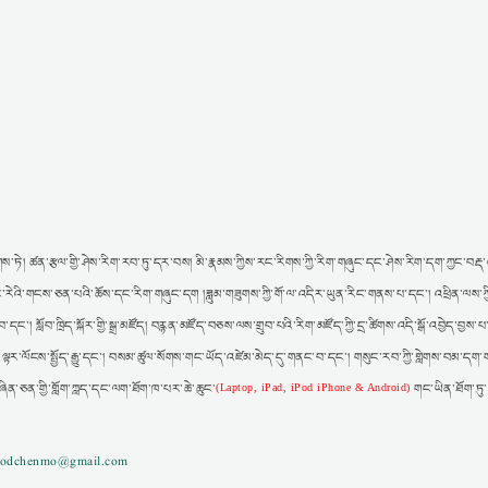
ས་ཏེ། ཚན་རྩལ་གྱི་ཤེས་རིག་རབ་ཏུ་དར་བས། མི་རྣམས་ཀྱིས་རང་རིགས་ཀྱི་རིག་གཞུང་དང་ཤེས་རིག་དག་ཀྱང་བརྡ་འཕ
ར། རང་རེའི་གངས་ཅན་པའི་ཆོས་དང་རིག་གཞུང་དག །ཟླུམ་གཟུགས་ཀྱི་གོ་ལ་འདིར་ཡུན་རིང་གནས་པ་དང་། འཕྲིན་ལས་ཀ
་དང་། སློབ་ཁྲིད་སྐོར་གྱི་སྒྲ་མཛོད། བརྙན་མཛོད་བཅས་ལས་གྲུབ་པའི་རིག་མཛོད་ཀྱི་དྲ་ཚིགས་འདི་སྒོ་འབྱེད་བྱས
་ལྟར་ལོངས་སྤྱོད་རྒྱུ་དང་། བསམ་ཚུལ་སོགས་གང་ཡོད་འཛེམ་མེད་དུ་གནང་བ་དང་། གསུང་རབ་ཀྱི་གླེགས་བམ་དག་ག
ཞིན་ཅན་གྱི་གློག་ཀླད་དང་ལག་ཐོག་ཁ་པར་ཆེ་ཆུང་
གང་ཡིན་ཐོག་ཏུ
(Laptop, iPad, iPod iPhone & Android)
gzodchenmo@gmail.com