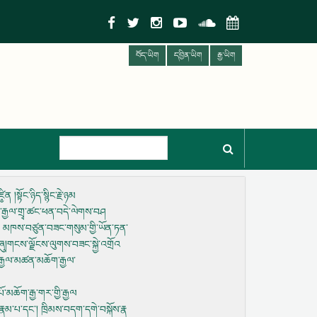
བོད་ཡིག
དབྱིན་ཡིག
རྒྱ་ཡིག
།སྟོང་ཉིད་སྙིང་རྗེ་ཉམ
ྣམ་རྒྱལ་གྲྭ་ཚང་ཕན་བདེ་ལེགས་བཤ
ེ། མཁས་བཙུན་བཟང་གསུམ་གྱི་ཡོན་ཏན་
ུ།གངས་ལྗོངས་ལུགས་བཟང་སྐྱེ་འགྲོའ
འི་རྒྱལ་མཚན་མཆོག་རྒྱལ་
་མཆོག་རྒྱ་གར་གྱི་རྒྱལ
ར་རྣམ་པ་དང་། ཁྲིམས་བདག་དགེ་བསྐོས་རྣ