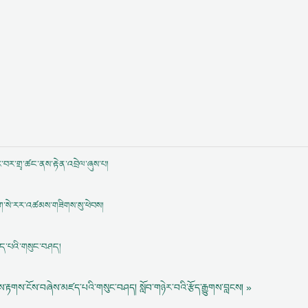
ོར་བར་གྲྭ་ཚང་ནས་རྟེན་འབྲེལ་ཞུས་པ།
་མཆོག་སེ་རར་འཚམས་གཟིགས་སུ་ཕེབས།
ཛད་པའི་གསུང་བཤད།
ངས་རྟགས་ངོས་བཞེས་མཛད་པའི་གསུང་བཤད།
སློབ་གཉེར་བའི་རྩོད་རྒྱུགས་བླངས། »