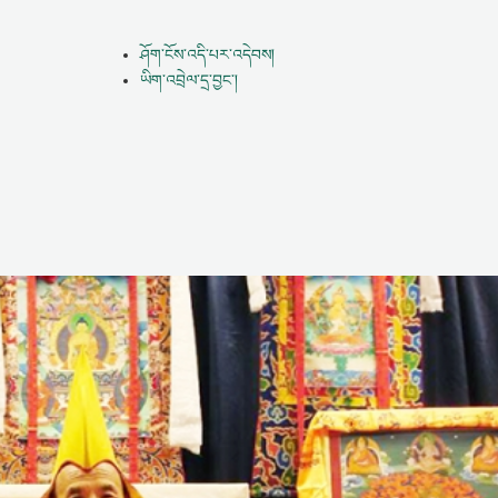
ཤོག་ངོས་འདི་པར་འདེབས།
ཡིག་འབྲེལ་དྲ་བྱང་།