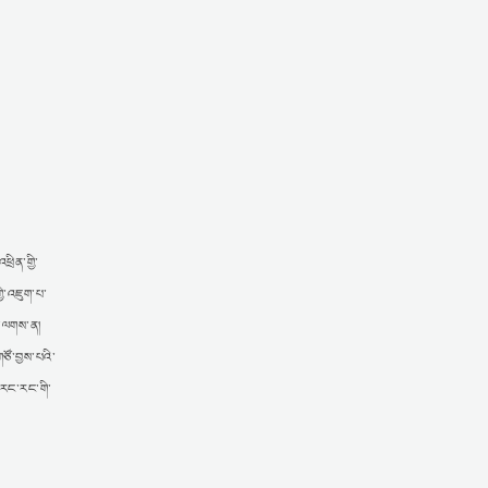
ྲིན་གྱི་
ྱི་འཇུག་པ་
་པ་ལགས་ན།
ཙོ་བྱས་པའི་
་རང་རང་གི་