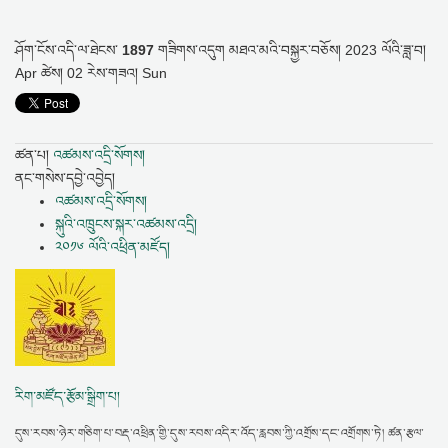
བོད་རྒྱལ་ལོ་༢༡༥༢ཤིང་མོ་སྦྲུལ་ལོའི་གནམ་ལོ་གསར་ཚེས་ཀྱི་འཚམས་འདྲི།
: བོད་རྒྱལ་
ལོ་༢༡༥༢ཤིང་མོ་སྦྲུལ་ལོའི་གནམ་ལོ་གསར་ཚེས་ལ་བཀྲ་ཤིས་བདེ་ལེགས་ཞུ། ཤེས་རིག་
ཤོག་ངོས་འདི་ལ་ཐེངས་
1897
གཟིགས་འདུག
མཐའ་མའི་བསྐྱར་བཅོས།
2023 ལོའི་ཟླ་བ།
ཡོན་ཏན་ཡར་ངོའི་ཟླ་བཞ
Apr ཚེས། 02 རེས་གཟའ། Sun
འཕྲུལ་དེབ་ལྐོག་ཚོང་བྱས་པར་དགག་པ།
: འཕྲིན་ཐུང་།: སེར་བྱེས་རིག་མཛོད་ཆེན་མོའི་
འཕྲུལ་དེབ་ལྐོག་ཚོང་བྱེད་བཞིན་ཡོད་པར་ཤེས་རྟོགས་བྱུང་བས་དེ་དག་
དབུ་བོད་མིའི་སྒྲིག་འཛུགས་ཀྱི་དཔལ་ལྡན་སྲིད་སྐྱོང་སྤེན་པ་ཚེ་རིང་མཆོག་སེ་རར་
འཚམས་གཟ
: བཙན་བྱོལ་བོད་མིའི་ཆབ་སྲིད་ཀྱི་དབུ་ཁྲིད་སྲིད་སྐྱོང་སྤེན་པ་ཚེ་རིང་
ཚན་པ།
འཚམས་འདྲི་སོགས།
མཆོག་གིས་སྲིད་སྐྱོང་གི་མཛད་ཁུར་བཞེས་
ནང་གསེས་དབྱེ་འབྱེད།
བཀའ་དྲིན་རྗེས་དྲན་གྱི་གཟེངས་བསྟོད་བྱམས་བརྩེའི་འོད་སྣང་།
: དགུང་ལོ་དགུ་བཅུར་
འཚམས་འདྲི་སོགས།
ཕེབས་པའི་བཀའ་དྲིན་རྗེས་དྲན་གྱི་གཟེངས་བསྟོད་བྱམས་བརྩེའི་འོད་སྣང་།སྲིད་གསུམ་
སྐུའི་འཁྲུངས་སྐར་འཚམས་འདྲི།
འཇིག་རྟེན
༢༠༡༦ ལོའི་འཕྲིན་མཛོད།
རིག་མཛོད་རྩོམ་སྒྲིག་པ།
དུས་རབས་ཉེར་གཅིག་པ་བརྡ་འཕྲིན་གྱི་དུས་རབས་འདིར་འོད་རླབས་ཀྱི་འགྲོས་དང་འགྲོགས་ཏེ། ཚན་རྩལ་