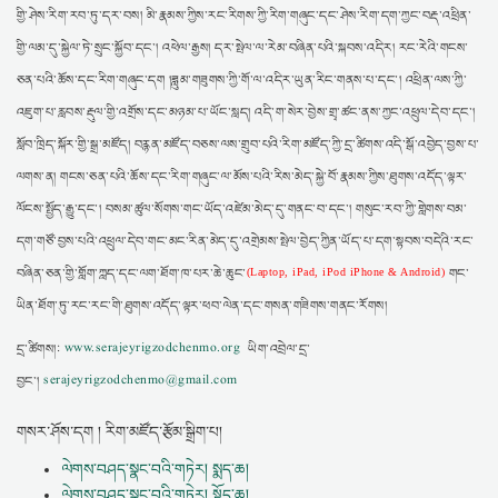
གྱི་ཤེས་རིག་རབ་ཏུ་དར་བས། མི་རྣམས་ཀྱིས་རང་རིགས་ཀྱི་རིག་གཞུང་དང་ཤེས་རིག་དག་ཀྱང་བརྡ་འཕྲིན་
གྱི་ལམ་དུ་སྐྱེལ་ཏེ་སྲུང་སྐྱོབ་དང་། འཕེལ་རྒྱས། དར་སྤེལ་ལ་རེམ་བཞིན་པའི་སྐབས་འདིར། རང་རེའི་གངས་
ཅན་པའི་ཆོས་དང་རིག་གཞུང་དག །ཟླུམ་གཟུགས་ཀྱི་གོ་ལ་འདིར་ཡུན་རིང་གནས་པ་དང་། འཕྲིན་ལས་ཀྱི་
འཇུག་པ་རླབས་རྡུལ་གྱི་འགྲོས་དང་མཉམ་པ་ཡོང་སླད། འདི་ག་སེར་བྱེས་གྲྭ་ཚང་ནས་ཀྱང་འཕྲུལ་དེབ་དང་།
སློབ་ཁྲིད་སྐོར་གྱི་སྒྲ་མཛོད། བརྙན་མཛོད་བཅས་ལས་གྲུབ་པའི་རིག་མཛོད་ཀྱི་དྲ་ཚིགས་འདི་སྒོ་འབྱེད་བྱས་པ་
ལགས་ན། གངས་ཅན་པའི་ཆོས་དང་རིག་གཞུང་ལ་མོས་པའི་རིས་མེད་སྐྱེ་བོ་རྣམས་ཀྱིས་ཐུགས་འདོད་ལྟར་
ལོངས་སྤྱོད་རྒྱུ་དང་། བསམ་ཚུལ་སོགས་གང་ཡོད་འཛེམ་མེད་དུ་གནང་བ་དང་། གསུང་རབ་ཀྱི་གླེགས་བམ་
དག་གཙོ་བྱས་པའི་འཕྲུལ་དེབ་གང་མང་རིན་མེད་དུ་འགྲེམས་སྤེལ་བྱེད་ཀྱིན་ཡོད་པ་དག་སྟབས་བདེའི་རང་
བཞིན་ཅན་གྱི་གློག་ཀླད་དང་ལག་ཐོག་ཁ་པར་ཆེ་ཆུང་
གང་
(Laptop, iPad, iPod iPhone & Android)
ཡིན་ཐོག་ཏུ་རང་རང་གི་ཐུགས་འདོད་ལྟར་ཕབ་ལེན་དང་གསན་གཟིགས་གནང་རོགས།
དྲ་ཚིགས།:
www.serajeyrigzodchenmo.org
ཡིག་འབྲེལ་དྲ་
བྱང་།
serajeyrigzodchenmo@gmail.com
གསར་ཤོས་དག ། རིག་མཛོད་རྩོམ་སྒྲིག་པ།
ལེགས་བཤད་སྣང་བའི་གཏེར། སྨད་ཆ།
ལེགས་བཤད་སྣང་བའི་གཏེར། སྟོད་ཆ།