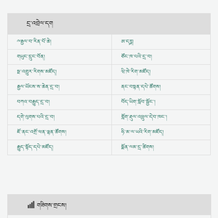
དྲ་འབྲེལ་དག
ྋ
རྒྱལ་བ་རིན་པོ་ཆེ།
ཨ་དཪྴ།
གཡུང་དྲུང་བོན།
ཙོང་ཁ་པའི་དྲ་བ།
སྔ་འགྱུར་རིགས་མཛོད།
ཝི་ཁེ་རིག་མཛོད།
རྒྱལ་ཡོངས་ས་ཆེན་དྲ་བ།
ནང་བསྟན་དཔེ་ཚོགས།
བཀའ་བརྒྱུད་དྲ་བ།
བོད་ཡིག་སློབ་སྦྱོང་།
དགེ་ལུགས་པའི་དྲ་བ།
གློག་རྡུལ་འཕྲུལ་དེབ་ཁང་།
ཇོ་ནང་འགྲོ་ཕན་ལྷན་ཚོགས།
ཧི་མ་ལ་ཡའི་རིག་མཛོད།
རྒྱུད་སྟོད་དཔེ་མཛོད།
སྨོན་ལམ་དྲ་ཚིགས།