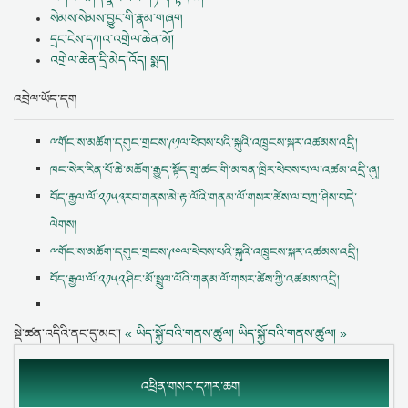
སེམས་སེམས་བྱུང་གི་རྣམ་གཞག
དྲང་ངེས་དཀའ་འགྲེལ་ཆེན་མོ།
འགྲེལ་ཆེན་དྲི་མེད་འོད། སྨད།
འབྲེལ་ཡོད་དག
ྋགོང་ས་མཆོག་དགུང་གྲངས་༩༡ལ་ཕེབས་པའི་སྐུའི་འཁྲུངས་སྐར་འཚམས་འདྲི།
ཁང་སེར་རིན་པོ་ཆེ་མཆོག་རྒྱུད་སྟོད་གྲྭ་ཚང་གི་མཁན་ཁྲིར་ཕེབས་པ་ལ་འཚམ་འདྲི་ཞུ།
བོད་རྒྱལ་ལོ་༢༡༥༣རབ་གནས་མེ་རྟ་ལོའི་གནམ་ལོ་གསར་ཚེས་ལ་བཀྲ་ཤིས་བདེ་
ལེགས།
ྋགོང་ས་མཆོག་དགུང་གྲངས་༩༠ལ་ཕེབས་པའི་སྐུའི་འཁྲུངས་སྐར་འཚམས་འདྲི།
བོད་རྒྱལ་ལོ་༢༡༥༢ཤིང་མོ་སྦྲུལ་ལོའི་གནམ་ལོ་གསར་ཚེས་ཀྱི་འཚམས་འདྲི།
སྡེ་ཚན་འདིའི་ནང་དུ་མང་།
« ཡིད་སྐྱོ་བའི་གནས་ཚུལ།
ཡིད་སྐྱོ་བའི་གནས་ཚུལ། »
འཕྲིན་གསར་དཀར་ཆག