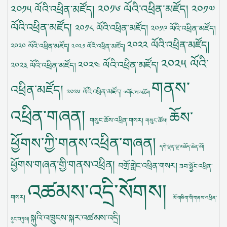
༢༠༡༦ ལོའི་འཕྲིན་མཛོད།
༢༠༡༥ ལོའི་འཕྲིན་མཛོད།
༢༠༡༧
ལོའི་འཕྲིན་མཛོད།
༢༠༡༨ ལོའི་འཕྲིན་མཛོད།
༢༠༡༩ ལོའི་འཕྲིན་མཛོད།
༢༠༢༢ ལོའི་འཕྲིན་མཛོད།
༢༠༢༠ ལོའི་འཕྲིན་མཛོད།
༢༠༢༡ ལོའི་འཕྲིན་མཛོད།
༢༠༢༥ ལོའི་
༢༠༢༤ ལོའི་འཕྲིན་མཛོད།
༢༠༢༣ ལོའི་འཕྲིན་མཛོད།
གནས་
འཕྲིན་མཛོད།
༢༠༢༦ ལོའི་འཕྲིན་མཛོད།
༧གོང་ས་མཆོག
འཕྲིན་གཞན།
ཆོས་
གསུང་ཆོས་འཕྲིན་གསར།
གསུང་ཆོས།
ཕྱོགས་ཀྱི་གནས་འཕྲིན་གཞན།
དགེ་ལྡན་ལྔ་མཆོད་ཆེན་མོ།
ཕྱོགས་གཞན་གྱི་གནས་འཕྲིན།
བགྲོ་གླེང་འཕྲིན་གསར།
ཟབ་སྦྱོང་འཕྲིན་
འཚམས་འདྲི་སོགས།
གསར།
ལོ་གཅིག་གི་གནས་འཕྲིན་
སྐུའི་འཁྲུངས་སྐར་འཚམས་འདྲི།
ཉུང་བཏུས།