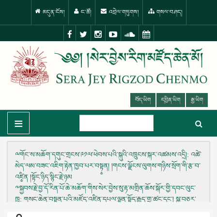
མདུན་ངོས།
ང་ཚོ།
འབྲེལ་གཏུགས།
གསལ་བཤད།
བོད་ཡིག
དབྱིན་ཡིག
རྒྱ་ཡིག
≡
ྋགོང་ས་མཆོག་དགུང་གྲངས་༩༡ལ་ཕེབས་པའི་སྐུའི་འཁྲུངས་སྐར་འཚམས་འདྲི།
: འཚེ་
མེད་ལམ་བཟང་འཇིག་རྟེན་ཁྱབ་པར་བསྟ༵ན། །གངས་ལྗོངས་ལུགས་གཉིས་སྲོག་གི་རྩ་བ་
འཛི༵ན །སྟོང་ཉིད་སྙིང་རྗེ་ཉམ
༸སྐྱབས་རྗེ་བྱ་དོ་རིན་པོ་ཆེ་མཆོག་གིས་སེར་བྱེས་སུ་རྟ་མགྲིན་ཆོས་སྐོར་གྱི་དབང་ལུང་
ཁྲ
: གསང་ཆེན་བསྟན་པའི་མཛོད་འཛིན་དཔལ་ལྡན་སྟོད་རྒྱུད་གྲྭ་ཚང་དང་། སྐུ་བཅར་
རྩེ་རྣམ་རྒྱལ་གྲྭ་ཚང་ཕན་བདེ་ལེགས་བཤ