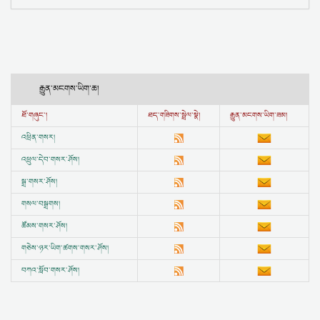
རྒྱུན་མངགས་ཡིག་ཆ།
ཐོ་གཞུང་།
ཐད་གཟིགས་སྦྲེལ་སྣེ།
རྒྱུན་མངགས་ཡིག་ཟམ།
འཕྲིན་གསར།
འཕྲུལ་དེབ་གསར་ཤོས།
སྒྲ་གསར་ཤོས།
གསལ་བསྒྲགས།
ཚོམས་གསར་ཤོས།
གཅེས་ཉར་ཡིག་ཚགས་གསར་ཤོས།
བཀའ་སློབ་གསར་ཤོས།