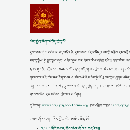
སེར་བྱེས་རིག་མཛོད་ཆེན་མོ།
དུས་རབས་ཉེར་གཅིག་པ་བརྡ་འཕྲིན་གྱི་དུས་རབས་འདིར་འོད་རླབས་ཀྱི་འགྲོས་དང་འགྲོག
ལམ་དུ་སྐྱེལ་ཏེ་སྲུང་སྐྱོབ་དང་། འཕེལ་རྒྱས། དར་སྤེལ་ལ་རེམ་བཞིན་པའི་སྐབས་འདི
རླབས་རྡུལ་གྱི་འགྲོས་དང་མཉམ་པ་ཡོང་སླད། འདི་ག་སེར་བྱེས་གྲྭ་ཚང་ནས་ཀྱང་འཕྲུལ་དེབ
གངས་ཅན་པའི་ཆོས་དང་རིག་གཞུང་ལ་མོས་པའི་རིས་མེད་སྐྱེ་བོ་རྣམས་ཀྱིས་ཐུགས་འདོད
འཕྲུལ་དེབ་གང་མང་རིན་མེད་དུ་འགྲེམས་སྤེལ་བྱེད་ཀྱིན་ཡོད་པ་དག་སྟབས་བདེའི་རང་
ལྟར་ཕབ་ལེན་དང་གཟིགས་ཀློག་གནང་རོགས།
དྲ་ཚིགས།:
www.serajeyrigzodchenmo.org
གློག་འཕྲིན་ཁ་བྱང་།
serajeyri
གསར་ཤོས་དག ། སེར་བྱེས་རིག་མཛོད་ཆེན་མོ།
༢༠༢༦ ལོའི་དབྱར་ཆོས་ཆེན་མོའི་མཛད་རིམ།