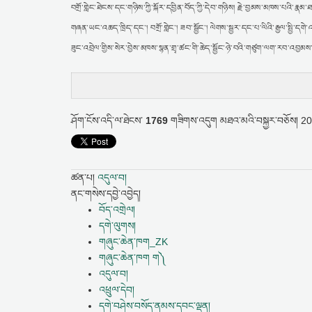
བགྲོ་གླེང་ཐེངས་དང་གཉིས་ཀྱི་སྐོར་དབྱིན་བོད་ཀྱི་དེབ་གཉིས། རྗེ་བྱམས་མཁས་པའི་རྣམ
གཞན་ཡང་འཆད་ཁྲིད་དང་། བགྲོ་གླེང་། ཟབ་སྦྱོང་། ལེགས་སྦྱར་དང་པ་ལིའི་རྒྱལ་སྤྱི
ཟུང་འབྲེལ་གྱིས་སེར་བྱེས་མཁས་སྙན་གྲྭ་ཚང་གི་ཆེད་སྦྱོང་ཉེ་བའི་གཙུག་ལག་རབ་འབྱམ
ཤོག་ངོས་འདི་ལ་ཐེངས་
1769
གཟིགས་འདུག
མཐའ་མའི་བསྐྱར་བཅོས།
20
ཚན་པ།
འདུལ་བ།
ནང་གསེས་དབྱེ་འབྱེད།
བོད་འགྲེལ།
དགེ་ལུགས།
གཞུང་ཆེན་ཁག_ZK
གཞུང་ཆེན་ཁག ག༽
འདུལ་བ།
འཕྲུལ་དེབ།
དགེ་བཤེས་བསོད་ནམས་དབང་ལྡན།