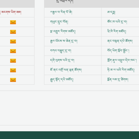
དྲ་འབྲེལ་དག
ྱུན་མངགས་ཡིག་ཟམ།
ྋ
རྒྱལ་བ་རིན་པོ་ཆེ།
ཨ་དཪྴ།
གཡུང་དྲུང་བོན།
ཙོང་ཁ་པའི་དྲ་བ།
སྔ་འགྱུར་རིགས་མཛོད།
ཝི་ཁེ་རིག་མཛོད།
རྒྱལ་ཡོངས་ས་ཆེན་དྲ་བ།
ནང་བསྟན་དཔེ་ཚོགས།
བཀའ་བརྒྱུད་དྲ་བ།
བོད་ཡིག་སློབ་སྦྱོང་།
དགེ་ལུགས་པའི་དྲ་བ།
གློག་རྡུལ་འཕྲུལ་དེབ་ཁང་།
ཇོ་ནང་འགྲོ་ཕན་ལྷན་ཚོགས།
ཧི་མ་ལ་ཡའི་རིག་མཛོད།
རྒྱུད་སྟོད་དཔེ་མཛོད།
སྨོན་ལམ་དྲ་ཚིགས།