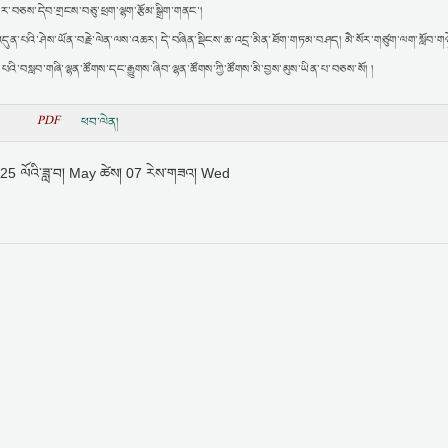
་ཐར་བཅས་དེབ་གྲངས་བཅུ་ཕྲག་ལྷག་རྩོམ་སྒྲིག་གནང་།
་དགེ་འདུན་པའི་ཤེས་ཡོན་བརྗེ་ལེན་ལས་འཆར། དེ་བཞིན་སྡིངས་ཆ་འདྲ་མིན་ཐོག་གཏམ་བཤད། མཻ་སོར་གཙུག་ལག་སློབ
ས་པའི་བསླབ་གཞི་ལྷན་ཚོགས་དང་རྒྱུགས་ཞིབ་ལྷན་ཚོགས་ཀྱི་ཚོགས་མི་བྱས་མུས་ཡིན་པ་བཅས་སོ། །
PDF
ཕབ་ལེན།
25 ལོའི་ཟླ་བ། May ཚེས། 07 རེས་གཟའ། Wed