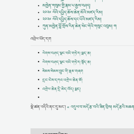
མཁྱེན་གསུམ་གྱི་རྣམ་པ་རྒྱས་བཤད།
༢༠༢༦ ལོའི་དཔྱིད་ཆོས་ཆེན་མོའི་མཛད་རིམ།
༢༠༢༦ ལོའི་དཔྱིད་ཆོས་དང་པོའི་མཛད་རིམ།
ཀུན་མཁྱེན་བློ་གྲོས་རིན་ཆེན་སེང་གེའི་གསུང་འབུམ། ག
འབྲེལ་ཡོད་དག
ལེགས་བཤད་སྣང་བའི་གཏེར། སྨད་ཆ།
ལེགས་བཤད་སྣང་བའི་གཏེར། སྟོད་ཆ།
སེམས་སེམས་བྱུང་གི་རྣམ་གཞག
དྲང་ངེས་དཀའ་འགྲེལ་ཆེན་མོ།
འགྲེལ་ཆེན་དྲི་མེད་འོད། སྨད།
སྡེ་ཚན་འདིའི་ནང་དུ་མང་།
« འདུལ་བ་མདོ་རྩ་བའི་ཟིན་བྲིས།
མདོ་རྩའི་མཆན