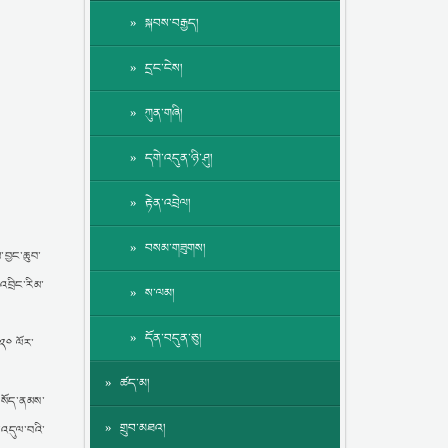
སྐབས་བརྒྱད།
དྲང་ངེས།
ཀུན་གཞི།
དགེ་འདུན་ཉི་ཤུ།
རྟེན་འབྲེལ།
བསམ་གཟུགས།
་བྱང་ཆུབ་
འབྲིང་རིམ་
ས་ལམ།
དོན་བདུན་ཅུ།
༠༢༠ ལོར་
ཚད་མ།
ྱ་བསོད་ནམས་
གྲུབ་མཐའ།
་འདུལ་བའི་