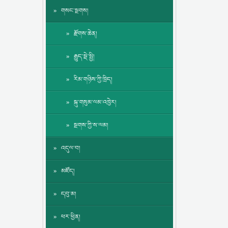
གསང་སྔགས།
རྫོགས་ཆེན།
རྒྱུད་སྡེ་སྤྱི།
རིམ་གཉིས་ཀྱི་ཁྲིད།
སྐུ་གསུམ་ལམ་འཁྱེར།
སྔགས་ཀྱི་ས་ལམ།
འདུལ་བ།
མཛོད།
དབུ་མ།
ཕར་ཕྱིན།