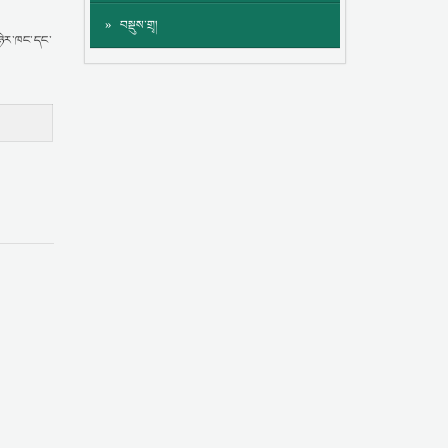
བསྡུས་གྲྭ།
་གཉེར་ཁང་དང་