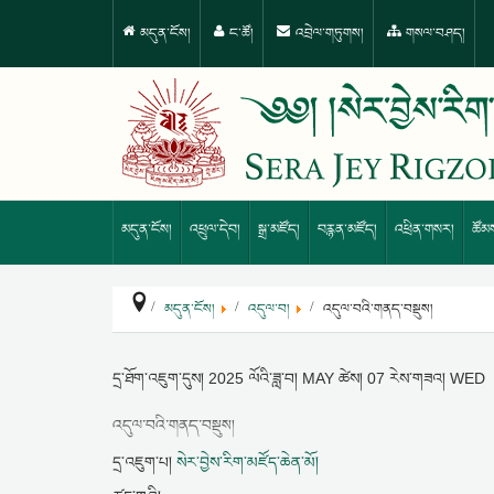
མདུན་ངོས།
ང་ཚོ།
འབྲེལ་གཏུགས།
གསལ་བཤད།
མདུན་ངོས།
འཕྲུལ་དེབ།
སྒྲ་མཛོད།
བརྙན་མཛོད།
འཕྲིན་གསར།
ཚོམ
མདུན་ངོས།
འདུལ་བ།
འདུལ་བའི་གནད་བསྡུས།
དྲ་ཐོག་འཇུག་དུས།
2025 ལོའི་ཟླ་བ། MAY ཚེས། 07 རེས་གཟའ། WED
འདུལ་བའི་གནད་བསྡུས།
དྲ་འཇུག་པ།
སེར་བྱེས་རིག་མཛོད་ཆེན་མོ།