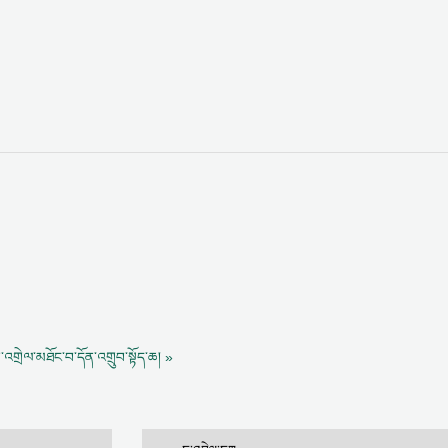
་འགྲེལ་མཐོང་བ་དོན་འགྲུབ་སྟོད་ཆ། »