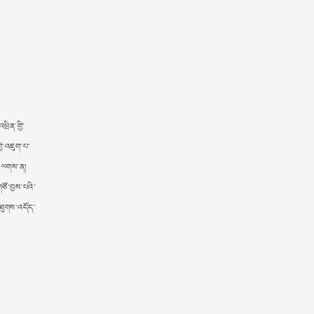
ྲིན་གྱི་
ྱི་འཇུག་པ་
་པ་ལགས་ན།
ཙོ་བྱས་པའི་
་ཐུགས་འདོད་