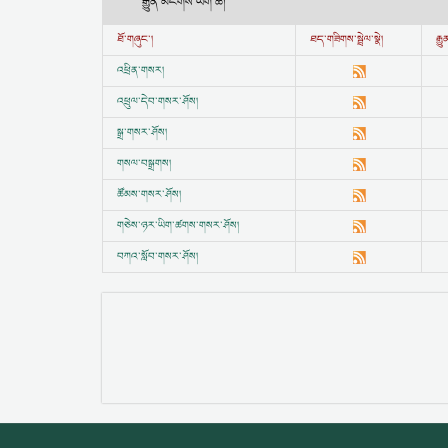
རྒྱུན་མངགས་ཡིག་ཆ།
ཐོ་གཞུང་།
ཐད་གཟིགས་སྦྲེལ་སྣེ།
རྒ
འཕྲིན་གསར།
འཕྲུལ་དེབ་གསར་ཤོས།
སྒྲ་གསར་ཤོས།
གསལ་བསྒྲགས།
ཚོམས་གསར་ཤོས།
གཅེས་ཉར་ཡིག་ཚགས་གསར་ཤོས།
བཀའ་སློབ་གསར་ཤོས།