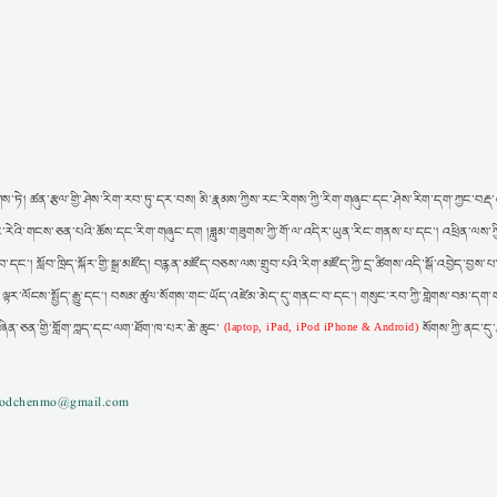
ས་ཏེ། ཚན་རྩལ་གྱི་ཤེས་རིག་རབ་ཏུ་དར་བས། མི་རྣམས་ཀྱིས་རང་རིགས་ཀྱི་རིག་གཞུང་དང་ཤེས་རིག་དག་ཀྱང་བརྡ་འཕ
ར། རང་རེའི་གངས་ཅན་པའི་ཆོས་དང་རིག་གཞུང་དག །ཟླུམ་གཟུགས་ཀྱི་གོ་ལ་འདིར་ཡུན་རིང་གནས་པ་དང་། འཕྲིན་ལས་ཀ
་དང་། སློབ་ཁྲིད་སྐོར་གྱི་སྒྲ་མཛོད། བརྙན་མཛོད་བཅས་ལས་གྲུབ་པའི་རིག་མཛོད་ཀྱི་དྲ་ཚིགས་འདི་སྒོ་འབྱེད་བྱས
་ལྟར་ལོངས་སྤྱོད་རྒྱུ་དང་། བསམ་ཚུལ་སོགས་གང་ཡོད་འཛེམ་མེད་དུ་གནང་བ་དང་། གསུང་རབ་ཀྱི་གླེགས་བམ་དག་ག
བཞིན་ཅན་གྱི་གློག་ཀླད་དང་ལག་ཐོག་ཁ་པར་ཆེ་ཆུང་
སོགས་ཀྱི་ནང་དུ
(laptop, iPad, iPod iPhone & Android)
gzodchenmo@gmail.com