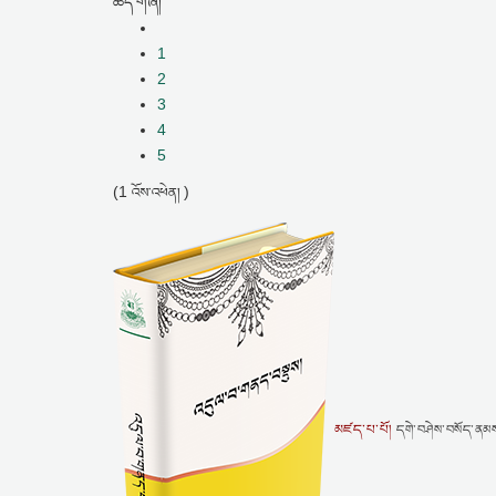
ཚད་གཞི།
1
2
3
4
5
(1
)
འོས་འཕེན།
མཛད་པ་པོ།
དགེ་བཤེས་བསོད་ནམ