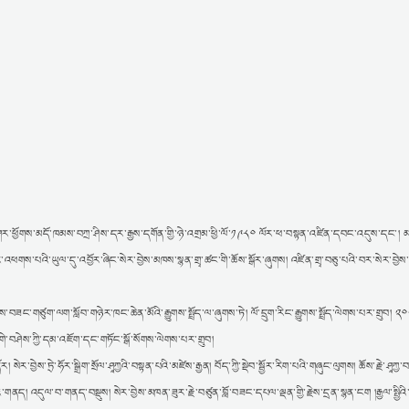
ཕྱོགས་མདོ་ཁམས་བཀྲ་ཤིས་དར་རྒྱས་དགོན་གྱི་ཉེ་འགྲམ་ཕྱི་ལོ་༡༩༨༠ ལོར་ཕ་བསྟན་འཛིན་དབང་འདུས་དང༌། མ
ོར་འཕགས་པའི་ཡུལ་དུ་འབྱོར་ཞིང་སེར་བྱེས་མཁས་སྙན་གྲྭ་ཚང་གི་ཆོས་སྒོར་ཞུགས། འཛིན་གྲྭ་བཅུ་པའི་བར་སེར་བྱེས་
བཟང་གཙུག་ལག་སློབ་གཉེར་ཁང་ཆེན་མོའི་རྒྱུགས་སྤྲོད་ལ་ཞུགས་ཏེ། ལོ་དྲུག་རིང་རྒྱུགས་སྤྲོད་ལེགས་པར་གྲུབ། ༢
ེ་བཤེས་ཀྱི་དམ་འཇོག་དང་གཏོང་སྒོ་སོགས་ལེགས་པར་གྲུབ།
བྱེས་ཏྲེ་ཧོར་སྒྲིག་སྲོལ་ཤཱཀྱའི་བསྟན་པའི་མཛེས་རྒྱན། བོད་ཀྱི་སྡེབ་སྦྱོར་རིག་པའི་གཞུང་ལུགས། ཆོས་རྗེ་ཤཱཀ
གནད། འདུལ་བ་གནད་བསྡུས། སེར་བྱེས་མཁན་ཟུར་རྗེ་བཙུན་བློ་བཟང་དཔལ་ལྡན་གྱི་རྗེས་དྲན་སྙན་ངག །རྒྱལ་སྤྱིའི