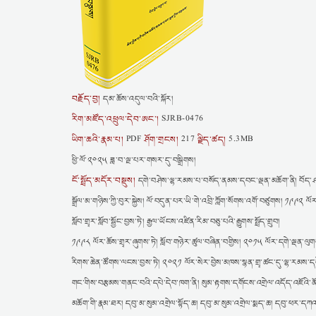
བརྗོད་བྱ།
དམ་ཆོས་འདུལ་བའི་སྐོར།
རིག་མཛོད་འཕྲུལ་དེབ་ཨང་།
SJRB-0476
ཡིག་ཆའི་རྣམ་པ།
ཤོག་གྲངས།
ལྗིད་ཚད།
PDF
217
5.3MB
ཕྱི་ལོ་༢༠༢༥ ཟླ་བ་ལྔ་པར་གསར་དུ་བསྒྲིགས།
ངོ་སྤྲོད་མདོར་བསྡུས།
དགེ་བཤེས་ལྷ་རམས་པ་བསོད་ནམས་དབང་ལྡན་མཆོག་ནི། བོད་ཤར་
སྒྲོལ་མ་གཉིས་ཀྱི་བུར་སྐྱེས། ལོ་བདུན་པར་ཡི་གེ་འབྲི་ཀློག་སོགས་འགོ་བཙུགས། ༡༩༩༢ ལ
སློབ་གྲྭར་སློབ་སྦྱོང་བྱས་ཏེ། རྒྱལ་ཡོངས་འཛིན་རིམ་བཅུ་པའི་རྒྱུགས་སྤྲོད་གྲུབ།
༡༩༩༨ ལོར་ཆོས་གྲྭར་ཞུགས་ཏེ། སློབ་གཉེར་ཚུལ་བཞིན་བགྱིས། ༢༠༡༥ ལོར་དགེ་ལྡན་ལུགས་
རིགས་ཆེན་ཚོགས་ལངས་བྱས་ཏེ། ༢༠༢༡ ལོར་སེར་བྱེས་མཁས་སྙན་གྲྭ་ཚང་དུ་ལྷ་རམས་དག
གང་གིས་བརྩམས་གནང་བའི་དཔེ་དེབ་ཁག་ནི། སུམ་རྟགས་དགོངས་འགྲེལ་འདོད་འཇོའི་ནོར། སེར་
མཆོག་གི་རྣམ་ཐར། དབུ་མ་སུམ་འགྲེལ་སྟོད་ཆ། དབུ་མ་སུམ་འགྲེལ་སྨད་ཆ། དབུ་ཕར་དཀའ་