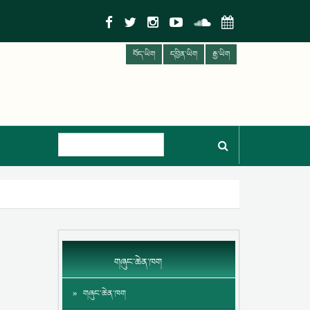
བོད་ཡིག
དབྱིན་ཡིག
རྒྱ་ཡིག
གཞུང་ཆེན་ཁག
གཞུང་ཆེན་ཁག