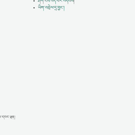
ཤོག་ངོས་འདི་པར་འདེབས།
ཡིག་འབྲེལ་དྲ་བྱང་།
ས་དབང་ལྡན།