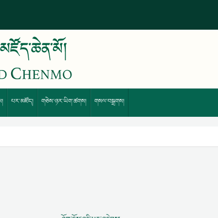
ས།
པར་མཛོད།
གཅེས་ཉར་ཡིག་ཚགས།
གསལ་བསྒྲགས།