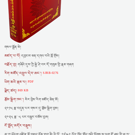
གསལ་སྒྲོན་མེ།
མཛད་པ་པོ།
དབྱངས་ཅན་དགའ་བའི་བློ་གྲོས།
བརྗོད་བྱ།
གཞིའི་དུས་ཀྱི་སྐྱེ་ཤི་བར་དོ་གསུམ་གྱི་རྣམ་གཞག
རིག་མཛོད་འཕྲུལ་དེབ་ཨང་།
SJRB-0276
ཡིག་ཆའི་རྣམ་པ།
PDF
ལྗིད་ཚད།
869 KB
རྩོམ་སྒྲིག་ཁང་།
སེར་བྱེས་རིག་མཛོད་ཆེན་མོ།
༢༠༡༥ ཟླ་བདུན་པར་གསར་དུ་རྩོམ་སྒྲིག་བྱས།
༢༠༢༥ ཟླ་ ༥ པར་བསྐྱར་བཅོས་བྱས།
ངོ་སྤྲོད་མདོར་བསྡུས།
ཨ་ཀྱཱ་ཡོངས་འཛིན་བློ་བཟང་དོན་གྲུབ་ནི། ཕྱི་ལོ་ ༡༧༤༠ ལོར་བོད་ཙོང་ཁའི་ཕྱོགས་སུ་ཕྱག་རྡོ་ཐང་གི་ཨ་ཀྱཱ་