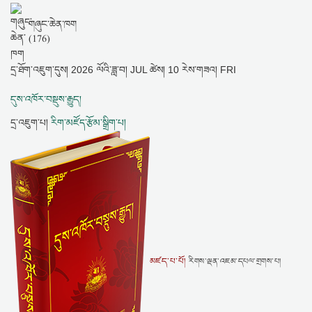
གཞུང་ཆེན་ཁག
(176)
དྲ་ཐོག་འཇུག་དུས།
2026 ལོའི་ཟླ་བ། JUL ཚེས། 10 རེས་གཟའ། FRI
དུས་འཁོར་བསྡུས་རྒྱུད།
དྲ་འཇུག་པ།
རིག་མཛོད་རྩོམ་སྒྲིག་པ།
མཛད་པ་པོ།
རིགས་ལྡན་འཇམ་དཔལ་གྲགས་པ།