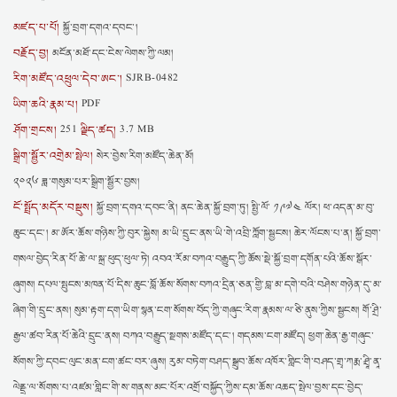
མཛད་པ་པོ།
སྐྱོ་བྲག་དགའ་དབང་།
བརྗོད་བྱ།
མངོན་མཐོ་དང༌ངེས་ལེགས་ཀྱི་ལམ།
རིག་མཛོད་འཕྲུལ་དེབ་ཨང་།
SJRB-0482
ཡིག་ཆའི་རྣམ་པ།
PDF
ཤོག་གྲངས།
ལྗིད་ཚད།
251
3.7 MB
སྒྲིག་སྦྱོར་འགྲེམ་སྤེལ།
སེར་བྱེས་རིག་མཛོད་ཆེན་མོ།
༢༠༢༦ ཟླ་གསུམ་པར་སྒྲིག་སྦྱོར་བྱས།
ངོ་སྤྲོད་མདོར་བསྡུས།
སྐྱོ་བྲག་དགའ་དབང་ནི། ནང་ཆེན་སྐྱོ་བྲག་ཏུ། སྤྱི་ལོ་ ༡༩༧༤ ལོར། ཕ་འདན་མ་བུ་
ཆུང་དང་། མ་ཨོར་ཆོས་གཉིས་ཀྱི་བུར་སྐྱེས། མ་ཡི་དྲུང་ནས་ཡི་གེ་འབྲི་ཀློག་སྦྱངས། ཆེར་ལོངས་པ་ན། སྐྱོ་བྲག་
གསལ་བྱེད་རིན་པོ་ཆེ་ལ་སྐྲ་ཕུད་ཕུལ་ཏེ། འབའ་རོམ་བཀའ་བརྒྱུད་ཀྱི་ཆོས་སྡེ་སྐྱོ་བྲག་དགོན་པའི་ཆོས་སྒོར་
ཞུགས། དཔལ་སྤུངས་མཁན་པོ་དིས་ཆུང་བློ་ཆོས་སོགས་བཀའ་དྲིན་ཅན་གྱི་བླ་མ་དགེ་བའི་བཤེས་གཉེན་དུ་མ་
ཞིག་གི་དྲུང་ནས། སུམ་རྟག་དག་ཡིག་སྙན་ངག་སོགས་བོད་ཀྱི་གཞུང་རིག་རྣམས་ལ་ཅི་ནུས་ཀྱིས་སྦྱངས། གོ་ཤྲི་
རྒྱལ་ཚབ་རིན་པོ་ཆེའི་དྲུང་ནས། བཀའ་བརྒྱུད་སྔགས་མཛོད་དང་། གདམས་ངག་མཛོད། ཕྱག་ཆེན་རྒྱ་གཞུང་
སོགས་ཀྱི་དབང་ལུང་མན་ངག་ཚང་བར་ཞུས། རུམ་བཏེག་བཤད་སྒྲུབ་ཆོས་འཁོར་གླིང་གི་བཤད་གྲྭ་ཀརྨ་ཤྲཱི་ནཱ་
ལེནྡྲ་ལ་སོགས་པ་འཛམ་གླིང་གི་ས་གནས་མང་པོར་འགྲོ་བསྐྱོད་ཀྱིས་དམ་ཆོས་འཆད་སྤེལ་བྱས་དང་བྱེད་