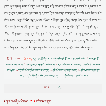
སྡེ་བར་སྐུ་འཁྲུངས། དགུང་ལོ་བདུན་པར་རབ་ཏུ་བྱུང་སྟེ་མཚན་ལ་བློ་བཟང་དོན་གྲུབ་གསོལ། དགུང་ལོ་བཅོ་
ལྔ་ལ་བྱ་ཁྱུང་དགོན་དུ་ཆོས་ཞུགས་མཛད། དགུང་ལོ་ཉེར་བདུན་སྐབས་དབུས་སུ་ཕེབས་ཏེ་གཞུང་ཆེན་ལ་སློབ་
གཉེར་གནང་། དགུང་ལོ་ཉེར་བརྒྱད་སྐབས་བསྙེན་པར་རྫོགས། ཀུན་མཁྱེན་འཇིགས་མེད་དབང་པོ་སོགས་ལས་
མདོ་སྔགས་ཀྱི་ཆོས་མང་པོ་གསན། དགུང་ལོ་བཞི་བཅུ་པར་མགུར་རྣམ་རྒྱལ་གླིང་གི་ཁྲིར་ཕེབས། རྫོང་ནང་
དགོན་པ་སོགས་ཕྱག་བཏབ། དགུང་ལོ་དྲུག་ཅུ་རེ་བཞི་ལ་བྱ་ཁྱུང་དགོན་གྱི་ཁྲིར་ཕེབས། སྐུ་འབུམ་བླ་མ་ཨ་ཀྱཱ་
ཡེ་ཤེས་བསྐལ་བཟང་མཁས་གྲུབ་རྒྱ་མཚོའི་ཡོངས་འཛིན་མཛད་པས་ཡོངས་གྲགས་སུ་ཨ་ཀྱཱ་ཡོངས་འཛིན་
ཞེས་གསོལ། ཕྱི་ལོ་ ༡༨༢༧ ལོར་སྐུ་གཤེགས། ཁོང་གི་གསུང་རྩོམ་ལ་པོད་འབྲིང་གཉིས་ཙམ་བཞུགས།
ཁྲིད་ཀྱི་དཀར་ཆག 1.
འཁྲིད་མཁན།
དགའ་ལྡན་ཁྲི་ཐོག་བརྒྱ་དང་བཞི་པ་རྗེ་བཙུན་བློ་བཟང་བསྟན་འཛིན་མཆོག
2.
མཁན་ཟུར་བློ་
བཟང་བདེ་ལེགས་མཆོག
3.
མཁན་ཟུར་དགེ་འདུན་ཆོས་འཕེལ་མཆོག
4.
དགེ་བཤེས་བློ་བཟང་ཆོས་འཕེལ།
5.
དགེ་བཤེས་ངག་དབང་
སངས་རྒྱས།
6.
དགེ་བའི་བཤེས་གཉེན་བྱམས་པ་ཆོས་གྲགས།
7.
དགེ་བཤེས་མཁས་གྲུབ་ནོར་བཟང་།
8.
དགེ་བཤེས་མཁས་གྲུབ་ནོར་
བཟང་།
9.
དགེ་བའི་བཤེས་གཉེན་བྱམས་པ་ཆོས་གྲགས།
10.
དགེ་བཤེས་མཁས་གྲུབ་ནོར་བཟང་།
PDF
ཕབ་ལེན།
5234
ཤོག་ངོས་འདི་ལ་ཐེངས་
གཟིགས་འདུག