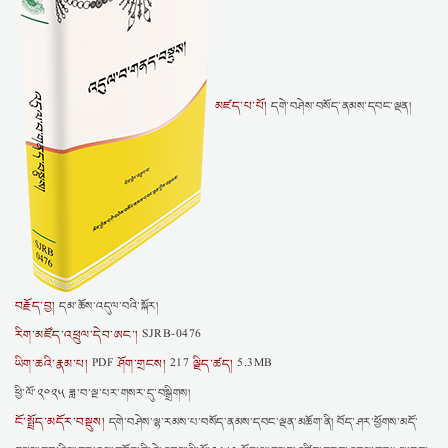
མཛད་པ་པོ།
དགེ་བཤེས་བསོད་ནམས་དབང་ལྡན།
བརྗོད་བྱ།
དམ་ཆོས་འདུལ་བའི་སྐོར།
རིག་མཛོད་འཕྲུལ་དེབ་ཨང་།
SJRB-0476
ཡིག་ཆའི་རྣམ་པ།
ཤོག་གྲངས།
ལྗིད་ཚད།
PDF
217
5.3MB
ཕྱི་ལོ་༢༠༢༥ ཟླ་བ་ལྔ་པར་གསར་དུ་བསྒྲིགས།
ངོ་སྤྲོད་མདོར་བསྡུས།
དགེ་བཤེས་ལྷ་རམས་པ་བསོད་ནམས་དབང་ལྡན་མཆོག་ནི། བོད་ཤར་ཕྱོགས་མདོ་