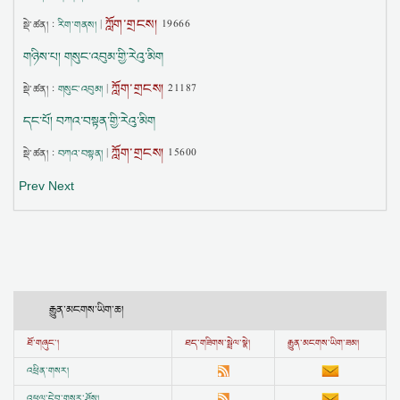
ཀློག་གྲངས།
སྡེ་ཚན། :
རིག་གནས།
|
19666
གཉིས་པ། གསུང་འབུམ་གྱི་རེའུ་མིག
ཀློག་གྲངས།
སྡེ་ཚན། :
གསུང་འབུམ།
|
21187
དང་པོ། བཀའ་བསྟན་གྱི་རེའུ་མིག
ཀློག་གྲངས།
སྡེ་ཚན། :
བཀའ་བསྟན།
|
15600
Prev
Next
རྒྱུན་མངགས་ཡིག་ཆ།
ཐོ་གཞུང་།
ཐད་གཟིགས་སྦྲེལ་སྣེ།
རྒྱུན་མངགས་ཡིག་ཟམ།
འཕྲིན་གསར།
འཕྲུལ་དེབ་གསར་ཤོས།