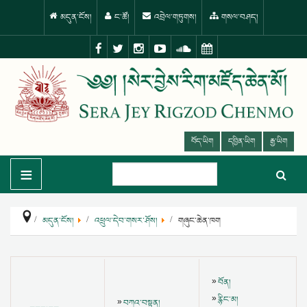
མདུན་ངོས།
ང་ཚོ།
འབྲེལ་གཏུགས།
གསལ་བཤད།
བོད་ཡིག
དབྱིན་ཡིག
རྒྱ་ཡིག
≡
མདུན་ངོས།
འཕྲུལ་དེབ་གསར་ཤོས།
གཞུང་ཆེན་ཁག
བོན།
རྙིང་མ།
བཀའ་བསྟན།