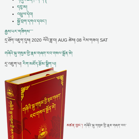
དབུ་མ།
འཕྲུལ་དེབ།
སྐྱོ་བྲག་དགའ་དབང་།
རྒྱས་པར་གཟིགས་་་་
དྲ་ཐོག་འཇུག་དུས།
2020 ལོའི་ཟླ་བ། AUG ཚེས། 08 རེས་གཟའ། SAT
གཞིའི་སྐུ་གསུམ་གྱི་རྣམ་གཞག་རབ་གསལ་སྒྲོན་མེ།
དྲ་འཇུག་པ།
རིག་མཛོད་རྩོམ་སྒྲིག་པ།
མཚན་བྱང་།
གཞིའི་སྐུ་གསུམ་གྱི་རྣམ་གཞག་རབ་