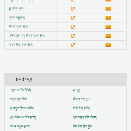
སྒྲ་གསར་ཤོས།
གསལ་བསྒྲགས།
ཚོམས་གསར་ཤོས།
གཅེས་ཉར་ཡིག་ཚགས་གསར་ཤོས།
བཀའ་སློབ་གསར་ཤོས།
དྲ་འབྲེལ་དག
ྋ
རྒྱལ་བ་རིན་པོ་ཆེ།
ཨ་དཪྴ།
གཡུང་དྲུང་བོན།
ཙོང་ཁ་པའི་དྲ་བ།
སྔ་འགྱུར་རིགས་མཛོད།
ཝི་ཁེ་རིག་མཛོད།
རྒྱལ་ཡོངས་ས་ཆེན་དྲ་བ།
ནང་བསྟན་དཔེ་ཚོགས།
བཀའ་བརྒྱུད་དྲ་བ།
བོད་ཡིག་སློབ་སྦྱོང་།