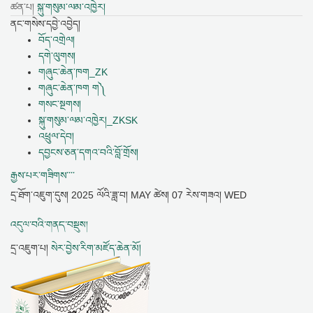
ཚན་པ།
སྐུ་གསུམ་ལམ་འཁྱེར།
ནང་གསེས་དབྱེ་འབྱེད།
བོད་འགྲེལ།
དགེ་ལུགས།
གཞུང་ཆེན་ཁག_ZK
གཞུང་ཆེན་ཁག ག༽
གསང་སྔགས།
སྐུ་གསུམ་ལམ་འཁྱེར།_ZKSK
འཕྲུལ་དེབ།
དབྱངས་ཅན་དགའ་བའི་བློ་གྲོས།
རྒྱས་པར་གཟིགས་་་་
དྲ་ཐོག་འཇུག་དུས།
2025 ལོའི་ཟླ་བ། MAY ཚེས། 07 རེས་གཟའ། WED
འདུལ་བའི་གནད་བསྡུས།
དྲ་འཇུག་པ།
སེར་བྱེས་རིག་མཛོད་ཆེན་མོ།