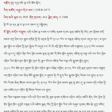
བརྗོད་བྱ།
དབུ་མའི་ལྟ་བའི་ཆོས་སྐོར།
རིག་མཛོད་འཕྲུལ་དེབ་ཨང་།
SJRB-0473
ཡིག་ཆའི་རྣམ་པ།
ཤོག་གྲངས།
ལྗིད་ཚད།
PDF
466
4.3MB
ཕྱི་ལོ་༢༠༢༥ ཟླ་བ་ལྔ་པར་གསར་དུ་བསྒྲིགས།
ངོ་སྤྲོད་མདོར་བསྡུས།
དགེ་བཤེས་ལྷ་རམས་པ་བསོད་ནམས་དབང་ལྡན་མཆོག་ནི། བོད་ཤར་ཕྱོགས་མདོ་
ཁམས་བཀྲ་ཤིས་དར་རྒྱས་དགོན་གྱི་ཉེ་འགྲམ་ཕྱི་ལོ་༡༩༨༠ ལོར་ཕ་བསྟན་འཛིན་དབང་འདུས་དང༌། མ་བྱང་
ཆུབ་སྒྲོལ་མ་གཉིས་ཀྱི་བུར་སྐྱེས། ལོ་བདུན་པར་ཡི་གེ་འབྲི་ཀློག་སོགས་འགོ་བཙུགས། ༡༩༩༢ ལོར་འཕགས་
པའི་ཡུལ་དུ་འབྱོར་ཞིང་སེར་བྱེས་མཁས་སྙན་གྲྭ་ཚང་གི་ཆོས་སྒོར་ཞུགས། འཛིན་གྲྭ་བཅུ་པའི་བར་སེར་བྱེས་
འབྲིང་རིམ་སློབ་གྲྭར་སློབ་སྦྱོང་བྱས་ཏེ། རྒྱལ་ཡོངས་འཛིན་རིམ་བཅུ་པའི་རྒྱུགས་སྤྲོད་གྲུབ།
༡༩༩༨ ལོར་ཆོས་གྲྭར་ཞུགས་ཏེ། སློབ་གཉེར་ཚུལ་བཞིན་བགྱིས། ༢༠༡༥ ལོར་དགེ་ལྡན་ལུགས་བཟང་གཙུག་
ལག་སློབ་གཉེར་ཁང་ཆེན་མོའི་རྒྱུགས་སྤྲོད་ལ་ཞུགས་ཏེ། ལོ་དྲུག་རིང་རྒྱུགས་སྤྲོད་ལེགས་པར་གྲུབ། ༢༠༢༠
ལོར་རིགས་ཆེན་ཚོགས་ལངས་བྱས་ཏེ། ༢༠༢༡ ལོར་སེར་བྱེས་མཁས་སྙན་གྲྭ་ཚང་དུ་ལྷ་རམས་དགེ་བཤེས་ཀྱི་
དམ་འཇོག་དང་གཏོང་སྒོ་སོགས་ལེགས་པར་གྲུབ།
གང་གིས་བརྩམས་གནང་བའི་དཔེ་དེབ་ཁག་ནི། སུམ་རྟགས་དགོངས་འགྲེལ་འདོད་འཇོའི་ནོར། སེར་བྱེས་ཏྲེ་
ཧོར་སྒྲིག་སྲོལ་ཤཱཀྱའི་བསྟན་པའི་མཛེས་རྒྱན། བོད་ཀྱི་སྡེབ་སྦྱོར་རིག་པའི་གཞུང་ལུགས། ཆོས་རྗེ་ཤཱཀྱ་བསོད་
ནམས་མཆོག་གི་རྣམ་ཐར། དབུ་མ་སུམ་འགྲེལ་སྟོད་ཆ། དབུ་མ་སུམ་འགྲེལ་སྨད་ཆ། དབུ་ཕར་དཀའ་གནད།