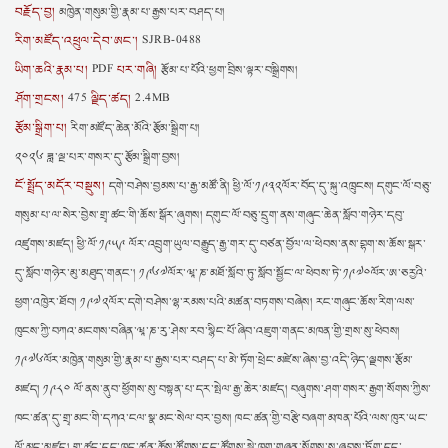
བརྗོད་བྱ།
མཁྱེན་གསུམ་གྱི་རྣམ་པ་རྒྱས་པར་བཤད་པ།
རིག་མཛོད་འཕྲུལ་དེབ་ཨང་།
SJRB-0488
ཡིག་ཆའི་རྣམ་པ།
པར་གཞི།
PDF
རྩོམ་པ་པོའི་ཕྱག་བྲིས་ལྟར་བསྒྲིགས།
ཤོག་གྲངས།
ལྗིད་ཚད།
475
2.4MB
རྩོམ་སྒྲིག་པ།
རིག་མཛོད་ཆེན་མོའི་རྩོམ་སྒྲིག་པ།
༢༠༢༦ ཟླ་ལྔ་པར་གསར་དུ་རྩོམ་སྒྲིག་བྱས།
ངོ་སྤྲོད་མདོར་བསྡུས།
དགེ་བཤེས་བྱམས་པ་རྒྱ་མཚོ་ནི། ཕྱི་ལོ་༡༩༣༢ལོར་བོད་དུ་སྐུ་འཁྲུངས། དགུང་ལོ་བཅུ་
གསུམ་པ་ལ་སེར་བྱེས་གྲྭ་ཚང་གི་ཆོས་སྒོར་ཞུགས། དགུང་ལོ་བཅུ་དྲུག་ནས་གཞུང་ཆེན་སློབ་གཉེར་དབུ་
འཛུགས་མཛད། ཕྱི་ལོ་༡༩༥༩ ལོར་འབྲུག་ཡུལ་བརྒྱུད་རྒྱ་གར་དུ་བཙན་བྱོལ་ལ་ཕེབས་ནས་བྷག་ས་ཆོས་སྒར་
དུ་སློབ་གཉེར་མུ་མཐུད་གནང་། ༡༩༦༧ལོར་ཝཱ་ཎ་མཐོ་སློབ་ཏུ་སློབ་སྦྱོང་ལ་ཕེབས་ཏེ་༡༩༧༠ལོར་ཨ་ཅརྱའི་
ཕྱག་འཁྱེར་ཐོབ། ༡༩༧༢ལོར་དགེ་བཤེས་ལྷ་རམས་པའི་མཚན་བཏགས་བཞེས། རང་གཞུང་ཆོས་རིག་ལས་
ཁུངས་ཀྱི་བཀའ་མངགས་བཞིན་ཝཱ་ཎ་རུ་ཤེས་རབ་སྙིང་པོ་ཞིབ་འཇུག་གནང་མཁན་གྱི་གྲས་སུ་ཕེབས།
༡༩༧༦ལོར་མཁྱེན་གསུམ་གྱི་རྣམ་པ་རྒྱས་པར་བཤད་པ་མེ་ཏོག་ཕྲེང་མཛེས་ཞེས་བྱ་འདི་ཉིད་ལྗགས་རྩོམ་
མཛད། ༡༩༨༠ ལོ་ནས་ནུབ་ཕྱོགས་སུ་བསྟན་པ་དར་སྤེལ་རྒྱ་ཆེར་མཛད། བཞུགས་ཤག་གསར་རྒྱག་སོགས་ཀྱིས་
ཁང་ཚན་དུ་གྲྭ་མང་གི་དཀའ་ངལ་སྣ་མང་སེལ་བར་བྱས། ཁང་ཚན་གྱི་བརྩི་བཞག་མཁན་པོའི་ལས་ཁུར་ཡང་
ལོ་མང་མཛད། གྲྭ་ཚང་དང་ཁང་ཚན་ཆོས་ཚོགས་དང་ཚོགས་སྡེ་ཁག་གཞན་སོགས་སུ་ཞབས་ཏོག་དང་