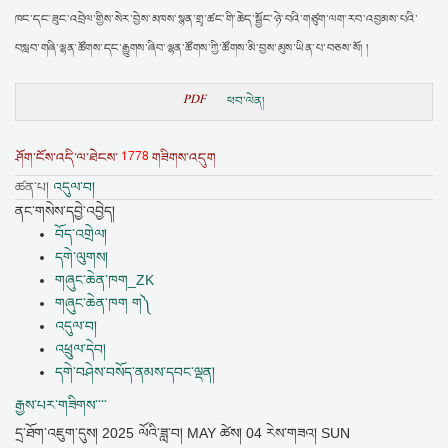
ཁང་དང་ཟུང་འབྲེལ་གྱིས་སེར་བྱེས་མཁས་སྙན་གྲྭ་ཚང་གི་ཆེད་སྦྱོང་ཉེ་བའི་གཙུག་ལག་རབ་འབྱམས་པའི་
བསླབ་གཞི་ལྷན་ཚོགས་དང་རྒྱུགས་ཞིབ་ལྷན་ཚོགས་ཀྱི་ཚོགས་མི་བྱས་མུས་ཡིན་པ་བཅས་སོ། །
PDF
ཕབ་ལེན།
1778
ཤོག་ངོས་འདི་ལ་ཐེངས་
གཟིགས་འདུག
ཚན་པ།
འདུལ་བ།
ནང་གསེས་དབྱེ་འབྱེད།
བོད་འགྲེལ།
དགེ་ལུགས།
གཞུང་ཆེན་ཁག_ZK
གཞུང་ཆེན་ཁག ག༽
འདུལ་བ།
འཕྲུལ་དེབ།
དགེ་བཤེས་བསོད་ནམས་དབང་ལྡན།
རྒྱས་པར་གཟིགས་་་་
དྲ་ཐོག་འཇུག་དུས།
2025 ལོའི་ཟླ་བ། MAY ཚེས། 04 རེས་གཟའ། SUN