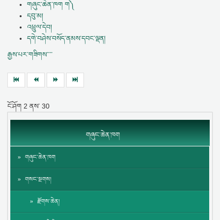
གཞུང་ཆེན་ཁག ག༽
དབུ་མ།
འཕྲུལ་དེབ།
དགེ་བཤེས་བསོད་ནམས་དབང་ལྡན།
རྒྱས་པར་གཟིགས་་་་
ངོ་ཤོག
2
ནས་
30
གཞུང་ཆེན་ཁག
གཞུང་ཆེན་ཁག
གསང་སྔགས།
རྫོགས་ཆེན།