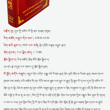
བརྗོད་བྱ།
དུས་ཀྱི་འཁོར་ལོ་ཕྱི་ནང་གཞན་གསུམ།
རིག་མཛོད་འཕྲུལ་དེབ་ཨང་།
SJRB-0390
ཡིག་ཆའི་རྣམ་པ།
པར་གཞི།
PDF
སྡེ་དགེའི་བསྟན་འགྱུར་ལྟར།
ཤོག་གྲངས།
ལྗིད་ཚད།
310
1.7MB
རྩོམ་སྒྲིག་པ།
རིག་མཛོད་ཆེན་མོའི་རྩོམ་སྒྲིག་པ།
༢༠༢༦ ཟླ་བདུན་པར་གསར་དུ་རྩོམ་སྒྲིག་བྱས།
ངོ་སྤྲོད་མདོར་བསྡུས།
འཕྲུལ་དེབ་འདིར་ཤམྦྷ་ལའི་རིགས་ལྡན་ཉེར་ལྔའི་ཐོག་མ་རིགས་ལྡན་འཇམ་དཔལ་
གྲགས་པས་མཛད་པའི་མཆོག་གི་དང་པོའི་སངས་རྒྱས་ལས་ཕྱུང་བ་རྒྱུད་ཀྱི་རྒྱལ་པོ་དཔལ་དུས་ཀྱི་འཁོར་ལོ་
ཞེས་བྱ་བ་སྟེ། ཡོངས་གྲགས་སུ་དུས་འཁོར་བསྡུས་རྒྱུད་དུ་གྲགས་པ་ཉིད་བཞུགས་ལ། རྒྱུད་འདི་ནི་ཐོག་མར་ཁ་
ཆེའི་པཎྜི་ཏ་སོ་མ་ནཱ་ཐ་དང་། བོད་ཀྱི་ལོ་ཙཱ་བ་འབྲོ་དགེ་སློང་ཤེས་རབ་གྲགས་ཀྱིས་བསྒྱུར་ཅིང་ཞུས་ཏེ་གཏན་
ལ་ཕབ་པ་ལས། དུས་ཕྱིས་བོད་ཀྱི་ལོ་ཙཱ་བ་ཆེན་པོ་དགེ་སློང་ཤོང་སྟོན་རྡོ་རྗེ་རྒྱལ་མཚན་གྱིས་དཔལ་ས་སྐྱའི་
གཙུག་ལག་ཁང་ཆེན་པོར་ཡུལ་དབུས་ཀྱི་རྒྱ་དཔེ་ལ་གཏུགས་ཤིང་ལེགས་པར་བཅོས་ཏེ་གཏན་ལ་ཕབ་པ་