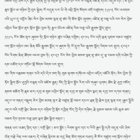
ཁམས་བཀྲ་ཤིས་དར་རྒྱས་དགོན་གྱི་ཉེ་འགྲམ་ཕྱི་ལོ་༡༩༨༠ ལོར་ཕ་བསྟན་འཛིན་དབང་འདུས་དང༌། མ་བྱང་
ཆུབ་སྒྲོལ་མ་གཉིས་ཀྱི་བུར་སྐྱེས། ལོ་བདུན་པར་ཡི་གེ་འབྲི་ཀློག་སོགས་འགོ་བཙུགས། ༡༩༩༢ ལོར་འཕགས་
པའི་ཡུལ་དུ་འབྱོར་ཞིང་སེར་བྱེས་མཁས་སྙན་གྲྭ་ཚང་གི་ཆོས་སྒོར་ཞུགས། འཛིན་གྲྭ་བཅུ་པའི་བར་སེར་བྱེས་
འབྲིང་རིམ་སློབ་གྲྭར་སློབ་སྦྱོང་བྱས་ཏེ། རྒྱལ་ཡོངས་འཛིན་རིམ་བཅུ་པའི་རྒྱུགས་སྤྲོད་གྲུབ།
༡༩༩༨ ལོར་ཆོས་གྲྭར་ཞུགས་ཏེ། སློབ་གཉེར་ཚུལ་བཞིན་བགྱིས། ༢༠༡༥ ལོར་དགེ་ལྡན་ལུགས་བཟང་གཙུག་
ལག་སློབ་གཉེར་ཁང་ཆེན་མོའི་རྒྱུགས་སྤྲོད་ལ་ཞུགས་ཏེ། ལོ་དྲུག་རིང་རྒྱུགས་སྤྲོད་ལེགས་པར་གྲུབ། ༢༠༢༠
ལོར་རིགས་ཆེན་ཚོགས་ལངས་བྱས་ཏེ། ༢༠༢༡ ལོར་སེར་བྱེས་མཁས་སྙན་གྲྭ་ཚང་དུ་ལྷ་རམས་དགེ་བཤེས་ཀྱི་
དམ་འཇོག་དང་གཏོང་སྒོ་སོགས་ལེགས་པར་གྲུབ།
གང་གིས་བརྩམས་གནང་བའི་དཔེ་དེབ་ཁག་ནི། སུམ་རྟགས་དགོངས་འགྲེལ་འདོད་འཇོའི་ནོར། སེར་བྱེས་ཏྲེ་
ཧོར་སྒྲིག་སྲོལ་ཤཱཀྱའི་བསྟན་པའི་མཛེས་རྒྱན། བོད་ཀྱི་སྡེབ་སྦྱོར་རིག་པའི་གཞུང་ལུགས། ཆོས་རྗེ་ཤཱཀྱ་བསོད་
ནམས་མཆོག་གི་རྣམ་ཐར། དབུ་མ་སུམ་འགྲེལ་སྟོད་ཆ། དབུ་མ་སུམ་འགྲེལ་སྨད་ཆ། དབུ་ཕར་དཀའ་གནད།
འདུལ་བ་གནད་བསྡུས། སེར་བྱེས་མཁན་ཟུར་རྗེ་བཙུན་བློ་བཟང་དཔལ་ལྡན་གྱི་རྗེས་དྲན་སྙན་ངག །རྒྱལ་སྤྱིའི་
འདུལ་བའི་བགྲོ་གླེང་ཐེངས་དང་གཉིས་ཀྱི་སྐོར་དབྱིན་བོད་ཀྱི་དེབ་གཉིས། རྗེ་བྱམས་མཁས་པའི་རྣམ་ཐར་
བཅས་དེབ་གྲངས་བཅུ་ཕྲག་ལྷག་རྩོམ་སྒྲིག་གནང་།
གཞན་ཡང་འཆད་ཁྲིད་དང་། བགྲོ་གླེང་། ཟབ་སྦྱོང་། ལེགས་སྦྱར་དང་པ་ལིའི་རྒྱལ་སྤྱི་དགེ་འདུན་པའི་ཤེས་
ཡོན་བརྗེ་ལེན་ལས་འཆར། དེ་བཞིན་སྡིངས་ཆ་འདྲ་མིན་ཐོག་གཏམ་བཤད། མཻ་སོར་གཙུག་ལག་སློབ་གཉེར་