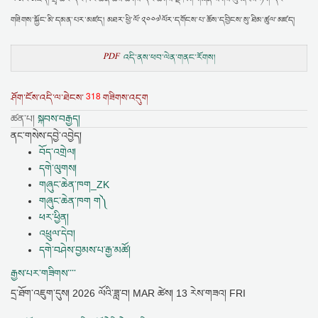
གཟིགས་སྐྱོང་མི་དམན་པར་མཛད། མཐར་ཕྱི་ལོ་༢༠༠༧ལོར་དགོངས་པ་ཆོས་དབྱིངས་སུ་ཐིམ་ཚུལ་མཛད།
PDF
འདི་ནས་ཕབ་ལེན་གནང་རོགས།
318
ཤོག་ངོས་འདི་ལ་ཐེངས་
གཟིགས་འདུག
ཚན་པ།
སྐབས་བརྒྱད།
ནང་གསེས་དབྱེ་འབྱེད།
བོད་འགྲེལ།
དགེ་ལུགས།
གཞུང་ཆེན་ཁག_ZK
གཞུང་ཆེན་ཁག ག༽
ཕར་ཕྱིན།
འཕྲུལ་དེབ།
དགེ་བཤེས་བྱམས་པ་རྒྱ་མཚོ།
རྒྱས་པར་གཟིགས་་་་
དྲ་ཐོག་འཇུག་དུས།
2026 ལོའི་ཟླ་བ། MAR ཚེས། 13 རེས་གཟའ། FRI