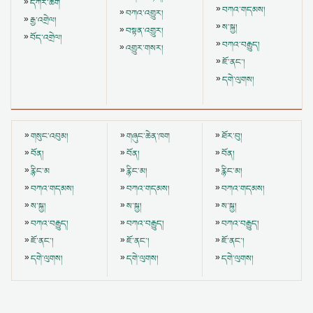
དཀར་ཆག
བཀའ་གདམས།
བཀའ་འགྱུར།
རྒྱ་འགྲེལ།
ས་སྐྱ།
བསྟན་འགྱུར།
བོད་འགྲེལ།
བཀའ་བརྒྱུད།
འགྱུར་གསར།
ཇོ་ནང་།
དགེ་ལུགས།
གསུང་འབུམ།
གཞུང་ཆེན་ཁག
ཐོར་བུ།
བོན།
བོན།
བོན།
རྙིང་མ
རྙིང་མ།
རྙིང་མ།
བཀའ་གདམས།
བཀའ་གདམས།
བཀའ་གདམས།
ས་སྐྱ།
ས་སྐྱ།
ས་སྐྱ།
བཀའ་བརྒྱུད།
བཀའ་བརྒྱུད།
བཀའ་བརྒྱུད།
ཇོ་ནང་།
ཇོ་ནང་།
ཇོ་ནང་།
དགེ་ལུགས།
དགེ་ལུགས།
དགེ་ལུགས།