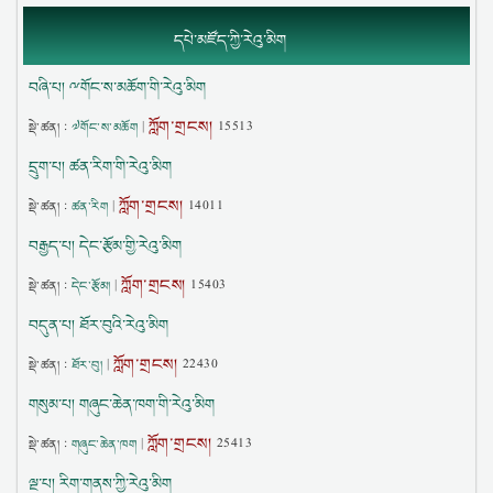
དཔེ་མཛོད་ཀྱི་རེའུ་མིག
བཞི་པ། ྋགོང་ས་མཆོག་གི་རེའུ་མིག
ཀློག་གྲངས།
སྡེ་ཚན། :
༧གོང་ས་མཆོག
|
15513
དྲུག་པ། ཚན་རིག་གི་རེའུ་མིག
ཀློག་གྲངས།
སྡེ་ཚན། :
ཚན་རིག
|
14011
བརྒྱད་པ། དེང་རྩོམ་གྱི་རེའུ་མིག
ཀློག་གྲངས།
སྡེ་ཚན། :
དེང་རྩོམ།
|
15403
བདུན་པ། ཐོར་བུའི་རེའུ་མིག
ཀློག་གྲངས།
སྡེ་ཚན། :
ཐོར་བུ།
|
22430
གསུམ་པ། གཞུང་ཆེན་ཁག་གི་རེའུ་མིག
ཀློག་གྲངས།
སྡེ་ཚན། :
གཞུང་ཆེན་ཁག
|
25413
ལྔ་པ། རིག་གནས་ཀྱི་རེའུ་མིག