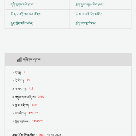
དགེ་ལུགས་པའི་དྲ་བ།
གློག་རྡུལ་འཕྲུལ་དེབ་ཁང་།
ཇོ་ནང་འགྲོ་ཕན་ལྷན་ཚོགས།
ཧི་མ་ལ་ཡའི་རིག་མཛོད།
རྒྱུད་སྟོད་དཔེ་མཛོད།
སྨོན་ལམ་དྲ་ཚིགས།