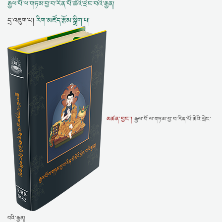
རྒྱལ་པོ་ལ་གཏམ་བྱ་བ་རིན་པོ་ཆེའི་ཕྲེང་བའི་རྒྱན།
དྲ་འཇུག་པ།
རིག་མཛོད་རྩོམ་སྒྲིག་པ།
མཚན་བྱང་།
རྒྱལ་པོ་ལ་གཏམ་བྱ་བ་རིན་པོ་ཆེའི་ཕྲེང་
བའི་རྒྱན།