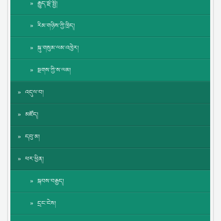
རྒྱུད་སྡེ་སྤྱི།
རིམ་གཉིས་ཀྱི་ཁྲིད།
སྐུ་གསུམ་ལམ་འཁྱེར།
སྔགས་ཀྱི་ས་ལམ།
འདུལ་བ།
མཛོད།
དབུ་མ།
ཕར་ཕྱིན།
སྐབས་བརྒྱད།
དྲང་ངེས།