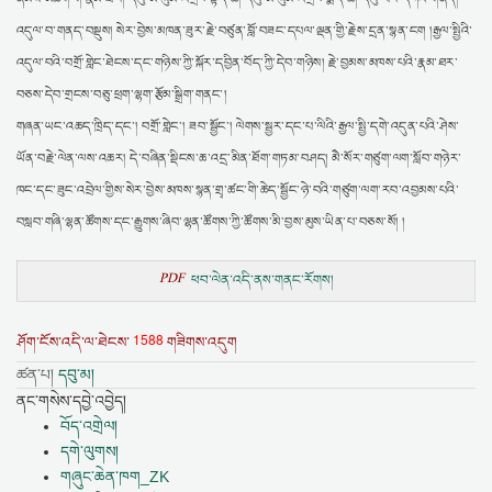
འདུལ་བ་གནད་བསྡུས། སེར་བྱེས་མཁན་ཟུར་རྗེ་བཙུན་བློ་བཟང་དཔལ་ལྡན་གྱི་རྗེས་དྲན་སྙན་ངག །རྒྱལ་སྤྱིའི་
འདུལ་བའི་བགྲོ་གླེང་ཐེངས་དང་གཉིས་ཀྱི་སྐོར་དབྱིན་བོད་ཀྱི་དེབ་གཉིས། རྗེ་བྱམས་མཁས་པའི་རྣམ་ཐར་
བཅས་དེབ་གྲངས་བཅུ་ཕྲག་ལྷག་རྩོམ་སྒྲིག་གནང་།
གཞན་ཡང་འཆད་ཁྲིད་དང་། བགྲོ་གླེང་། ཟབ་སྦྱོང་། ལེགས་སྦྱར་དང་པ་ལིའི་རྒྱལ་སྤྱི་དགེ་འདུན་པའི་ཤེས་
ཡོན་བརྗེ་ལེན་ལས་འཆར། དེ་བཞིན་སྡིངས་ཆ་འདྲ་མིན་ཐོག་གཏམ་བཤད། མཻ་སོར་གཙུག་ལག་སློབ་གཉེར་
ཁང་དང་ཟུང་འབྲེལ་གྱིས་སེར་བྱེས་མཁས་སྙན་གྲྭ་ཚང་གི་ཆེད་སྦྱོང་ཉེ་བའི་གཙུག་ལག་རབ་འབྱམས་པའི་
བསླབ་གཞི་ལྷན་ཚོགས་དང་རྒྱུགས་ཞིབ་ལྷན་ཚོགས་ཀྱི་ཚོགས་མི་བྱས་མུས་ཡིན་པ་བཅས་སོ། །
PDF
ཕབ་ལེན་འདི་ནས་གནང་རོགས།
1588
ཤོག་ངོས་འདི་ལ་ཐེངས་
གཟིགས་འདུག
ཚན་པ།
དབུ་མ།
ནང་གསེས་དབྱེ་འབྱེད།
བོད་འགྲེལ།
དགེ་ལུགས།
གཞུང་ཆེན་ཁག_ZK