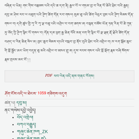
བཞིན་པ་ཡིན། གང་གིས་བརྩམས་པའི་དཔེ་ཆ་དག་ནི། རྒྱལ་པོ་ལ་གཏམ་བྱ་བ་རིན་པོ་ཆེའི་ཕྲེང་བའི་རྒྱན།
དབུ་མ་ཤེས་རབ་ལ་འཇུག་པའི་ཊཱིཀ་ཚིག་དོན་རབ་གསལ། སུམ་ཅུ་པའི་ཚིག་ལེའུར་བྱས་པའི་ཊཱིཀ་སེམས་དོན་
གསལ་བ། དགེ་ཚུལ་གྱི་ཀཱ་རི་ཀཱ་ལྔ་བཅུ་པའི་འགྲེལ་བ་བག་ཆགས་མ། བསྟན་བཅོས་ཡོན་ཏན་རིན་པོ་ཆེ་ཀུན་
ཏུ་འོད་ཀྱི་ཊཱིཀ་སྙིང་པོ་གསལ་བ། དོན་དམ་ཕྱག་རྒྱ་ཆེན་པོའི་མན་ངག་གི་སྙིང་པོ་ལྔ་ལྡན་རྡོ་རྗེའི་ཚིག་དོན་
བཤད་པ་རིན་ཆེན་སིལ་མ། བྱང་ཆུབ་སེམས་དཔའི་བསླབ་བྱ་ནོར་བུའི་ཕྲེང་བའི་འགྲེལ་བ། ཁ་རག་སྒོམ་ཆུང་
གི་བློ་སྦྱོང་ཨང་ཡིག་བདུན་ཅུ་མའི་འགྲེལ་བ་མཁའ་གྲུ་མ། དུས་རབས་གསར་པའི་བློ་ལྡོག་རྣམ་བཞི་སོགས་
རྣམ་གྲངས་མང་ངོ་། །
PDF
ཕབ་ལེན་འདི་ནས་གནང་རོགས།
1059
ཤོག་ངོས་འདི་ལ་ཐེངས་
གཟིགས་འདུག
ཚན་པ།
དབུ་མ།
ནང་གསེས་དབྱེ་འབྱེད།
བོད་འགྲེལ།
བཀའ་བརྒྱུད།
གཞུང་ཆེན་ཁག_ZK
གཞུང་ཆེན་ཁག ག༽