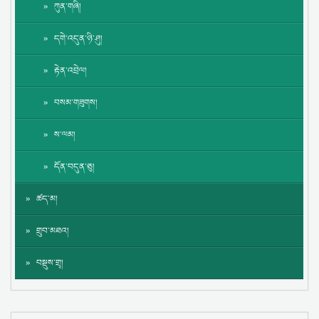
ཀུན་གཞི།
དགེ་འདུན་ཉི་ཤུ།
རྟེན་འབྲེལ།
བསམ་གཟུགས།
ས་ལམ།
དོན་བདུན་ཅུ།
ཚད་མ།
གྲུབ་མཐའ།
བསྡུས་གྲྭ།