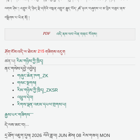
ལགས་ཤིང་། འགྱུར་དེ་ཉིད་སྡེ་དགེའི་བསྟན་འགྱུར་རྒྱུད་པོད་༼ ཐ ༽ པར་བཞུགས་པ་མ་ཕྱིར་བཟུང་ནས་
བསྒྲིགས་པ་ཡིན་ནོ། །
PDF
འདི་ནས་ཕབ་ལེན་གནང་རོགས།
215
ཤོག་ངོས་འདི་ལ་ཐེངས་
གཟིགས་འདུག
ཚན་པ།
རིམ་གཉིས་ཀྱི་ཁྲིད།
ནང་གསེས་དབྱེ་འབྱེད།
གཞུང་ཆེན་ཁག_ZK
གསང་སྔགས།
རིམ་གཉིས་ཀྱི་ཁྲིད།_ZKSR
འཕྲུལ་དེབ།
རིགས་ལྡན་འཇམ་དཔལ་གྲགས་པ།
རྒྱས་པར་གཟིགས་་་་
དེ་ལས་མང་བ།...
དྲ་ཐོག་འཇུག་དུས།
2026 ལོའི་ཟླ་བ། JUN ཚེས། 08 རེས་གཟའ། MON