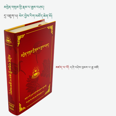
མཁྱེན་གསུམ་གྱི་རྣམ་པ་རྒྱས་བཤད།
དྲ་འཇུག་པ།
སེར་བྱེས་རིག་མཛོད་ཆེན་མོ།
མཛད་པ་པོ།
དགེ་བཤེས་བྱམས་པ་རྒྱ་མཚོ།