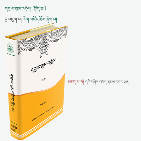
དབུ་མ་སུམ་འགྲེལ། [སྟོད་ཆ།]
དྲ་འཇུག་པ།
རིག་མཛོད་རྩོམ་སྒྲིག་པ།
མཛད་པ་པོ།
དགེ་བཤེས་བསོད་ནམས་དབང་ལྡན།