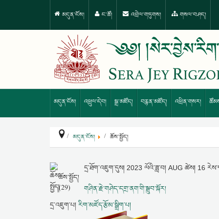
མདུན་ངོས།
ང་ཚོ།
འབྲེལ་གཏུགས།
གསལ་བཤད།
མདུན་ངོས།
འཕྲུལ་དེབ།
སྒྲ་མཛོད།
བརྙན་མཛོད།
འཕྲིན་གསར།
ཚོམ
མདུན་ངོས།
ཆོས་སྤྱོད།
དྲ་ཐོག་འཇུག་དུས།
2023 ལོའི་ཟླ་བ། AUG ཚེས། 16 རེ
ཆོས་སྤྱོད།
(29)
གཤིན་རྗེ་གཤེད་དགྲ་ནག་གི་སྒྲུབ་སྐོར།
དྲ་འཇུག་པ།
རིག་མཛོད་རྩོམ་སྒྲིག་པ།