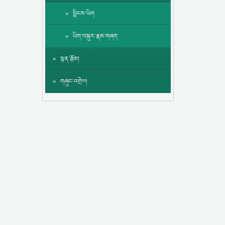
སྤྲིངས་ཡིག
ཡིག་བསྐུར་རྣམ་གཞག
སྙན་རྩོམ།
གཞུང་འགྲེལ།