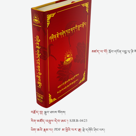
མཛད་པ་པོ།
སློབ་དཔོན་པདྨ་པཱ་ཎི་
བརྗོད་བྱ།
སྒྲུབ་ཐབས་སོགས།
རིག་མཛོད་འཕྲུལ་དེབ་ཨང་།
SJRB-0423
ཡིག་ཆའི་རྣམ་པ།
མ་ཕྱིའི་པར་རྩ།
PDF
སྡེ་དགེའི་ཤིང་པར།