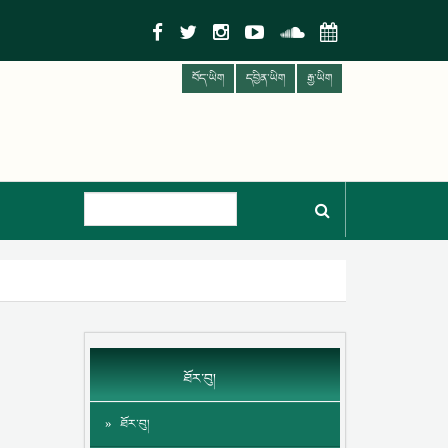
བོད་ཡིག
དབྱིན་ཡིག
རྒྱ་ཡིག
ཐོར་བུ།
ཐོར་བུ།