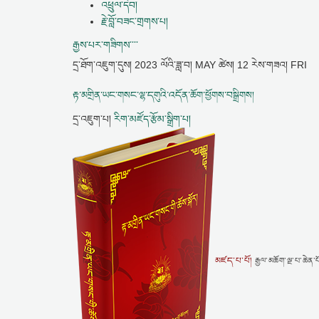
འཕྲུལ་དེབ།
རྗེ་བློ་བཟང་གྲགས་པ།
རྒྱས་པར་གཟིགས་་་་
དྲ་ཐོག་འཇུག་དུས།
2023 ལོའི་ཟླ་བ། MAY ཚེས། 12 རེས་གཟའ། FRI
རྟ་མགྲིན་ཡང་གསང་ལྷ་དགུའི་འདོན་ཆོག་ཕྱོགས་བསྒྲིགས།
དྲ་འཇུག་པ།
རིག་མཛོད་རྩོམ་སྒྲིག་པ།
མཛད་པ་པོ།
རྒྱལ་མཆོག་ལྔ་པ་ཆེན་པ