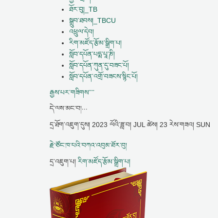
ཐོར་བུ།_TB
སྒྲུབ་ཐབས།_TBCU
འཕྲུལ་དེབ།
རིག་མཛོད་རྩོམ་སྒྲིག་པ།
སློབ་དཔོན་པདྨ་པཱ་ཎི།
སློབ་དཔོན་ཀུན་དུ་བཟང་པོ།
སློབ་དཔོན་འགྲོ་བཟངས་སྙིང་པོ།
རྒྱས་པར་གཟིགས་་་་
དེ་ལས་མང་བ།...
དྲ་ཐོག་འཇུག་དུས།
2023 ལོའི་ཟླ་བ། JUL ཚེས། 23 རེས་གཟའ། SUN
རྗེ་ཙོང་ཁ་པའི་བཀའ་འབུམ་ཐོར་བུ།
དྲ་འཇུག་པ།
རིག་མཛོད་རྩོམ་སྒྲིག་པ།