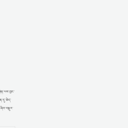
ཞིན་ལས་བྱང་
ན་དུ་ཆེད་
་ཞིབ་བསྡུར་