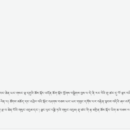
ཆེན་ཡང་གསང་ལྷ་དགུའི་ཆོས་སྐོར་འདོན་ཆོག་སྐོར་ཕྱོགས་བསྒྲིགས་བྱས་པ་དེ་ནི་རང་རེའི་གྲྭ་ཚང་དུ་ལོ་ལྟར་བ
ག་འཇུག་ལེན་པ། ཚོགས་མཆོད་དང་འབྲེལ་བའི་སྐོང་བཤགས་བཅས་ཡང་ཡང་གསུང་དགོས་པར་བརྟེན་སྟབས་བདེའི་ཞལ་འདོ
ཆོག་ལྔ་པ་ཆེན་པོའི་གསུང་འབུམ་དང་། ལྕང་ལུང་པཎྜི་ཏའི་གསུང་འབུམ། གྲྭ་ཚང་གི་རྟ་མགྲིན་ཆོས་སྐོར་ཡིག་ཆ་བཅས་ལ