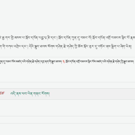
ྒྱ་གར་གྱི་མཁས་པ་སློབ་དཔོན་པདྨ་པཱ་ཎི་དང་། སློབ་དཔོན་ཀུན་དུ་བཟང་པོ། སློབ་དཔོན་འགྲོ་བཟངས་སྙིང་པོ་རྣམ
་བཀའ་འགྲེལ་དང་། དེའི་སྒྲུབ་ཐབས་སོགས་གཤིན་རྗེ་གཤེད་ཀྱི་ཆོས་སྐོར་ཟུར་དུ་བཏོང་ནས་སྒྲིག་པ་ཞིག་ཡིན།
༣.
ཀུན་དུ་བཟང་པོས་མཛད་པའི་གཤིན་རྗེ་གཤེད་དགྲ་ནག་གི་སྒྲུབ་ཐབས།
སློབ་དཔོན་འགྲོ་བཟངས་སྙིང་པོས་མཛད་པའི་གཤིན་རྗེ་གཤེད་ཀྱི་སྒྲུབ་ཐབས།
PDF
འདི་ནས་ཕབ་ལེན་གནང་རོགས།