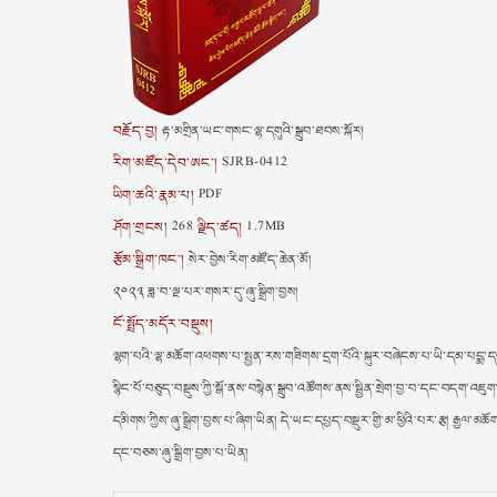
བརྗོད་བྱ།
རྟ་མགྲིན་ཡང་གསང་ལྷ་དགུའི་སྒྲུབ་ཐབས་སྐོར།
རིག་མཛོད་དེབ་ཨང་།
SJRB-0412
ཡིག་ཆའི་རྣམ་པ།
PDF
ཤོག་གྲངས།
ལྗིད་ཚད།
268
1.7MB
རྩོམ་སྒྲིག་ཁང་།
སེར་བྱེས་རིག་མཛོད་ཆེན་མོ།
༢༠༢༣ ཟླ་བ་ལྔ་པར་གསར་དུ་ཞུ་སྒྲིག་བྱས།
ངོ་སྤྲོད་མདོར་བསྡུས།
ལྷག་པའི་ལྷ་མཆོག་འཕགས་པ་སྤྱན་རས་གཟིགས་དྲག་པོའི་སྐུར་བཞེངས་པ་ཡི་དམ་པདྨ་དབང་
སྙིང་པོ་བཅུད་བསྡུས་ཀྱི་སྒོ་ནས་བསྙེན་སྒྲུབ་འཚོགས་ནས་སྦྱིན་སྲེག་བྱ་བ་དང་བད
དམིགས་ཀྱིས་ཞུ་སྒྲིག་བྱས་པ་ཞིག་ཡིན། དེ་ཡང་དཔྱད་བསྡུར་གྱི་མ་ཕྱིའི་པར་རྩ། རྒྱལ་མ
དང་བཅས་ཞུ་སྒྲིག་བྱས་པ་ཡིན།