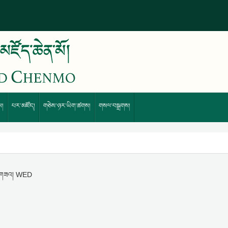
ས།
པར་མཛོད།
གཅེས་ཉར་ཡིག་ཚགས།
གསལ་བསྒྲགས།
ས་གཟའ། WED