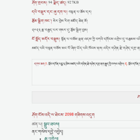
ཤོག་གྲངས།
ལྗིད་ཚད།
94
927KB
དཔེ་བསྡུར་དང་ཞུ་དག་པ།
བསྟན་པ་ཆོས་དར།
རྩོམ་སྒྲིག་ཁང་།
སེར་བྱེས་རིག་མཛོད་ཆེན་མོ།
༢༠༢༣ ཟླ་བརྒྱད་པར་གསར་དུ་རྩོམ་སྒྲིག་བྱས།
ངོ་སྤྲོད་མདོར་བསྡུས།
སྟོན་པ་བཅོམ་ལྡན་འདས་ཀྱི་བཀའི་དགོངས་འགྲེལ་དུ་བརྩམས་པའི་ར
མཛད་པའི་བསྟན་བཅོས་མང་པོ་ཞིག་ཡོད་པའི་ཁོངས་ནས། འདིར་གཤིན་རྗེ་གཤེད་དགྲ་ནག་གི
༡.
༢.
དཀར་ཆག
སློབ་དཔོན་པདྨ་པཱ་ཎིས་མཛད་པའི་གཤིན་རྗེ་གཤེད་དགྲ་ནག་རྒྱུད་ཀྱི་བཀའ་འགྲེལ།
སློབ་དཔོན་
2098
ཤོག་ངོས་འདི་ལ་ཐེངས་
གཟིགས་འདུག
ཚན་པ།
སྒྲུབ་ཐབས།
ནང་གསེས་དབྱེ་འབྱེད།
རྒྱ་འགྲེལ།