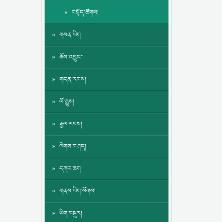
བསྟོད་ཚོགས།
གསན་ཡིག
ཆོས་འབྱུང་།
གདན་རབས།
ལོ་རྒྱུས།
རྒྱལ་རབས།
ལེགས་བཤད།
དཀར་ཆག
གནས་ཡིག་སོགས།
ཡིག་བསྐུར།