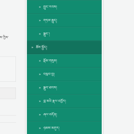
བྱུང་རབས།
གཏམ་རྒྱུད།
སྒྲུང་།
ས་ཀྱིས་
ཆོས་སྤྱོད།
སྡོམ་གསུམ།
བསླབ་བྱ།
སྒྲུབ་ཐབས།
བླ་མའི་རྣལ་འབྱོར།
ཞལ་འདོན།
ཉམས་མགུར།