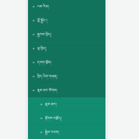
ལམ་རིམ།
བློ་སྦྱོང་།
སྐྱབས་ཁྲིད།
ལྟ་ཁྲིད།
དགག་རྩོམ།
ཁྲིད་ཡིག་གཞན།
རྣམ་ཐར་སོགས།
རྣམ་ཐར།
རྟོགས་བརྗོད།
སྐྱེས་རབས།