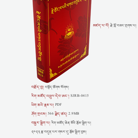
མཛད་པ་པོ།
རྗེ་བློ་བཟང་གྲགས་པ།
བརྗོད་བྱ།
བསྟོད་ཚོགས་སོགས།
རིག་མཛོད་འཕྲུལ་དེབ་ཨང་།
SJRB-0415
ཡིག་ཆའི་རྣམ་པ།
PDF
ཤོག་གྲངས།
ལྗིད་ཚད།
566
2.9MB
བསྐྱར་སྒྲིག་པ།
རིག་མཛོད་ཆེན་མོའི་རྩོམ་སྒྲིག་པ།
༢༠༢༣ ཟླ་བདུན་པར་གསར་དུ་རྩོམ་སྒྲིག་བྱས།