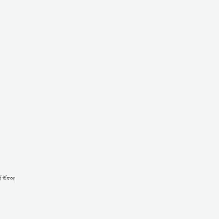
ོ་སོགས།