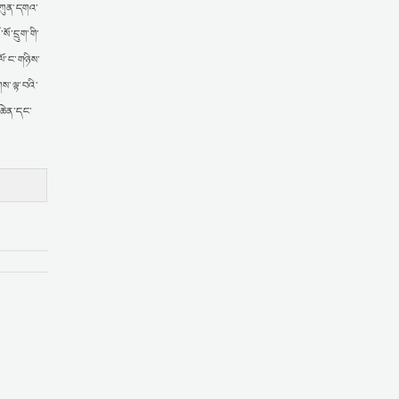
ལ་ཀུན་དགའ་
ོ་དྲུག་གི་
ལོ་ང་གཉིས་
གས་ལྟ་བའི་
་ཆེན་དང་