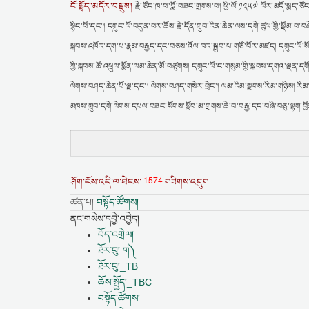
ངོ་སྤྲོད་མདོར་བསྡུས།
རྗེ་ཙོང་ཁ་པ་བློ་བཟང་གྲགས་པ། ཕྱི་ལོ་༡༣༥༧ ལོར་མདོ་སྨད་ཙོང
སྙིང་པོ་དང་། དགུང་ལོ་བདུན་པར་ཆོས་རྗེ་དོན་གྲུབ་རིན་ཆེན་ལས་དགེ་ཚུལ་གྱི་སྡོམ་པ་
སྐབས་འཁོར་དག་པ་རྣམ་བརྒྱད་དང་བཅས་འོལ་ཁར་སྒྲུབ་པ་གཙོ་བོར་མཛད། དགུང་ལོ་སོ་
ཀྱི་སྐབས་ཆོ་འཕྲུལ་སྨོན་ལམ་ཆེན་མོ་བཙུགས། དགུང་ལོ་ང་གསུམ་གྱི་སྐབས་དགའ་ལྡན་དགོན
ལེགས་བཤད་ཆེན་པོ་ལྔ་དང་། ལེགས་བཤད་གསེར་ཕྲེང་། ལམ་རིམ་སྔགས་རིམ་གཉིས། རིམ་ལ
མཁས་གྲུབ་དགེ་ལེགས་དཔལ་བཟང་སོགས་སློབ་མ་གྲགས་ཆེ་བ་བརྒྱ་དང་བཞི་བཅུ་ལྷག་བྱོན
1574
ཤོག་ངོས་འདི་ལ་ཐེངས་
གཟིགས་འདུག
ཚན་པ།
བསྟོད་ཚོགས།
ནང་གསེས་དབྱེ་འབྱེད།
བོད་འགྲེལ།
ཐོར་བུ། ག༽
ཐོར་བུ།_TB
ཆོས་སྤྱོད།_TBC
བསྟོད་ཚོགས།