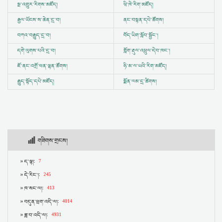
སྔ་འགྱུར་རིགས་མཛོད།
ཝི་ཁེ་རིག་མཛོད།
རྒྱལ་ཡོངས་ས་ཆེན་དྲ་བ།
ནང་བསྟན་དཔེ་ཚོགས།
བཀའ་བརྒྱུད་དྲ་བ།
བོད་ཡིག་སློབ་སྦྱོང་།
དགེ་ལུགས་པའི་དྲ་བ།
གློག་རྡུལ་འཕྲུལ་དེབ་ཁང་།
ཇོ་ནང་འགྲོ་ཕན་ལྷན་ཚོགས།
ཧི་མ་ལ་ཡའི་རིག་མཛོད།
རྒྱུད་སྟོད་དཔེ་མཛོད།
སྨོན་ལམ་དྲ་ཚིགས།