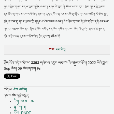
ཞུགས་ཀྱིས་གཞུང་ཆེན་ལ་སློབ་གཉེར་གནང་། རིགས་ཆེ་ཆུང་གི་ཚོགས་ལངས་དང་། སློབ་གཉེར་གྱི་སྐབས་
ནས་སློབ་བུ་གང་མང་ལ་དཔེ་ཁྲིད་གནང་། ༡༩༩༣ ལོར་ལྷ་རམས་པའི་གྲྭ་སྐོར་དང་དམ་འཇོག །དེ་རྗེས་རྒྱུད་
སྟོད་གྲྭ་ཚང་དུ་གསང་སྔགས་ཀྱི་གཞུང་ལ་ཐོས་བསམ་གནང་། སེར་བྱེས་གྲྭ་ཚང་གི་སློབ་གཉེར་དགེ་རྒན་ཡང་
གནང་། བརྩམས་ཆོས་ཀྱང་སྒོམ་སྡེ་ཚིག་མཛོད་ཆེན་མོས་གཙོས་གང་མང་ཞིག་ཡོད། དེང་སྐབས་ཕྱི་རྒྱལ་དུ་
དོན་གཉེར་ཅན་རྣམས་ལ་སློབ་ཁྲིད་བྱེད་མུས་སུ་མཆིས་སོ། །
PDF
ཕབ་ལེན།
ཤོག་ངོས་འདི་ལ་ཐེངས་
3393
གཟིགས་འདུག
མཐའ་མའི་བསྐྱར་བཅོས།
2022 ལོའི་ཟླ་བ།
Sep ཚེས། 09 རེས་གཟའ། Fri
ཚན་པ།
ཚིག་མཛོད།
ནང་གསེས་དབྱེ་འབྱེད།
རིག་གནས།_RN
སྒྲ་རིག་པ།
བོད།_RNDT