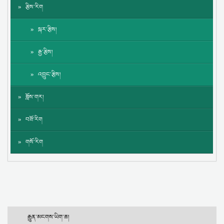
རྩིས་རིག
སྐར་རྩིས།
རྒྱ་རྩིས།
འབྱུང་རྩིས།
ཟློས་གར།
བཟོ་རིག
གསོ་རིག
རྒྱུན་མངགས་ཡིག་ཆ།