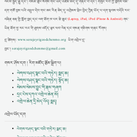
ལོངས་སྤྱོད་རྒྱུ་དང་། བསམ་ཚུལ་སོགས་གང་ཡོད་འཛེམ་མེད་དུ་གནང་བ་དང་། གསུང་རབ་ཀྱི་གླེགས་བམ་
དག་གཙོ་བྱས་པའི་འཕྲུལ་དེབ་གང་མང་རིན་མེད་དུ་འགྲེམས་སྤེལ་བྱེད་ཀྱིན་ཡོད་པ་དག་སྟབས་བདེའི་རང་
བཞིན་ཅན་གྱི་གློག་ཀླད་དང་ལག་ཐོག་ཁ་པར་ཆེ་ཆུང་
གང་
(Laptop, iPad, iPod iPhone & Android)
ཡིན་ཐོག་ཏུ་རང་རང་གི་ཐུགས་འདོད་ལྟར་ཕབ་ལེན་དང་གསན་གཟིགས་གནང་རོགས།
དྲ་ཚིགས།:
www.serajeyrigzodchenmo.org
ཡིག་འབྲེལ་དྲ་
བྱང་།
serajeyrigzodchenmo@gmail.com
གསར་ཤོས་དག ། རིག་མཛོད་རྩོམ་སྒྲིག་པ།
ལེགས་བཤད་སྣང་བའི་གཏེར། སྨད་ཆ།
ལེགས་བཤད་སྣང་བའི་གཏེར། སྟོད་ཆ།
སེམས་སེམས་བྱུང་གི་རྣམ་གཞག
དྲང་ངེས་དཀའ་འགྲེལ་ཆེན་མོ།
འགྲེལ་ཆེན་དྲི་མེད་འོད། སྨད།
འབྲེལ་ཡོད་དག
ལེགས་བཤད་སྣང་བའི་གཏེར། སྨད་ཆ།