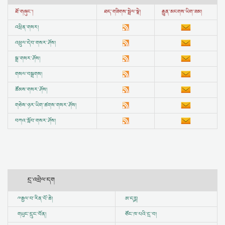
ཐོ་གཞུང་།
ཐད་གཟིགས་སྦྲེལ་སྣེ།
རྒྱུན་མངགས་ཡིག་ཟམ།
འཕྲིན་གསར།
འཕྲུལ་དེབ་གསར་ཤོས།
སྒྲ་གསར་ཤོས།
གསལ་བསྒྲགས།
ཚོམས་གསར་ཤོས།
གཅེས་ཉར་ཡིག་ཚགས་གསར་ཤོས།
བཀའ་སློབ་གསར་ཤོས།
དྲ་འབྲེལ་དག
ྋ
རྒྱལ་བ་རིན་པོ་ཆེ།
ཨ་དཪྴ།
གཡུང་དྲུང་བོན།
ཙོང་ཁ་པའི་དྲ་བ།