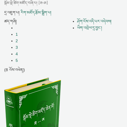
སྒོམ་སྡེ་ཚིག་མཛོད་བཞི་པ། [ཟ-ཨ]
དྲ་འཇུག་པ།
རིག་མཛོད་རྩོམ་སྒྲིག་པ།
ཚད་གཞི།
ཤོག་ངོས་འདི་པར་འདེབས།
ཡིག་འབྲེལ་དྲ་བྱང་།
1
2
3
4
5
(8 འོས་འཕེན།)