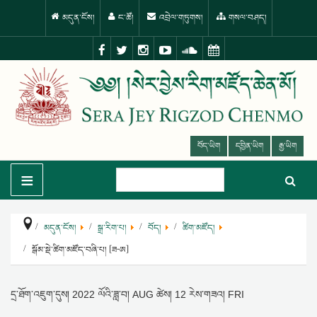
མདུན་ངོས།
ང་ཚོ།
འབྲེལ་གཏུགས།
གསལ་བཤད།
བོད་ཡིག
དབྱིན་ཡིག
རྒྱ་ཡིག
≡
མདུན་ངོས།
སྒྲ་རིག་པ།
བོད།
ཚིག་མཛོད།
སྒོམ་སྡེ་ཚིག་མཛོད་བཞི་པ། [ཟ-ཨ]
དྲ་ཐོག་འཇུག་དུས།
2022 ལོའི་ཟླ་བ། AUG ཚེས། 12 རེས་གཟའ། FRI