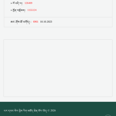
པར་དབང་སེར་བྱེས་རིག་མཛོད་ཆེན་མོར་ཡོད། © 2026