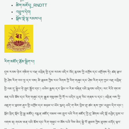
ཚིག་མཛོད།_RNDTT
འཕྲུལ་དེབ།
སྒོམ་སྡེ་ལྷ་རམས་པ།
རིག་མཛོད་རྩོམ་སྒྲིག་པ།
དུས་རབས་ཉེར་གཅིག་པ་བརྡ་འཕྲིན་གྱི་དུས་རབས་འདིར་འོད་རླབས་ཀྱི་འགྲོས་དང་འགྲོགས་ཏེ། ཚན་རྩལ་
གྱི་ཤེས་རིག་རབ་ཏུ་དར་བས། མི་རྣམས་ཀྱིས་རང་རིགས་ཀྱི་རིག་གཞུང་དང་ཤེས་རིག་དག་ཀྱང་བརྡ་འཕྲིན་
གྱི་ལམ་དུ་སྐྱེལ་ཏེ་སྲུང་སྐྱོབ་དང་། འཕེལ་རྒྱས། དར་སྤེལ་ལ་རེམ་བཞིན་པའི་སྐབས་འདིར། རང་རེའི་གངས་
ཅན་པའི་ཆོས་དང་རིག་གཞུང་དག །ཟླུམ་གཟུགས་ཀྱི་གོ་ལ་འདིར་ཡུན་རིང་གནས་པ་དང་། འཕྲིན་ལས་ཀྱི་
འཇུག་པ་རླབས་རྡུལ་གྱི་འགྲོས་དང་མཉམ་པ་ཡོང་སླད། འདི་ག་སེར་བྱེས་གྲྭ་ཚང་ནས་ཀྱང་འཕྲུལ་དེབ་དང་།
སློབ་ཁྲིད་སྐོར་གྱི་སྒྲ་མཛོད། བརྙན་མཛོད་བཅས་ལས་གྲུབ་པའི་རིག་མཛོད་ཀྱི་དྲ་ཚིགས་འདི་སྒོ་འབྱེད་བྱས་པ་
ལགས་ན། གངས་ཅན་པའི་ཆོས་དང་རིག་གཞུང་ལ་མོས་པའི་རིས་མེད་སྐྱེ་བོ་རྣམས་ཀྱིས་ཐུགས་འདོད་ལྟར་