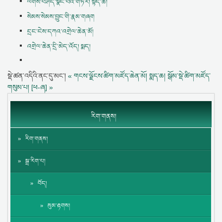
ལེགས་བཤད་སྣང་བའི་གཏེར། སྟོད་ཆ།
སེམས་སེམས་བྱུང་གི་རྣམ་གཞག
དྲང་ངེས་དཀའ་འགྲེལ་ཆེན་མོ།
འགྲེལ་ཆེན་དྲི་མེད་འོད། སྨད།
སྡེ་ཚན་འདིའི་ནང་དུ་མང་།
« གངས་ལྗོངས་ཚིག་མཛོད་ཆེན་མོ། སྨད་ཆ།
སྒོམ་སྡེ་ཚིག་མཛོད་
གསུམ་པ། [ཕ-ཞ] »
རིག་གནས།
རིག་གནས།
སྒྲ་རིག་པ།
བོད།
སུམ་རྟགས།