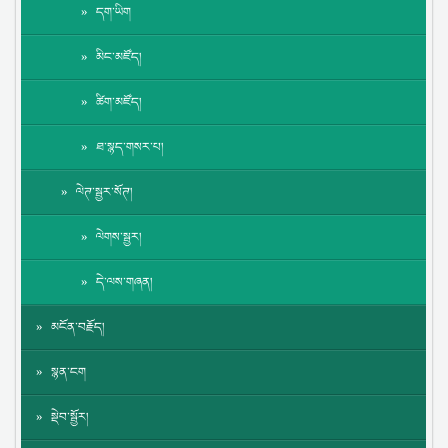
དག་ཡིག
མིང་མཛོད།
ཚིག་མཛོད།
ཐ་སྙད་གསར་པ།
ལེཊ་སྦྱར་སོཊ།
ལེགས་སྦྱར།
དེ་ལས་གཞན།
མངོན་བརྗོད།
སྙན་ངག
སྡེབ་སྦྱོར།