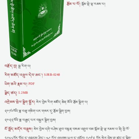
རྩོམ་པ་པོ།
སྒོམ་སྡེ་ལྷ་རམས་པ།
བརྗོད་བྱ།
སྒྲ་རིག་པ།
རིག་མཛོད་འཕྲུལ་དེབ་ཨང་།
SJRB-0248
ཡིག་ཆའི་རྣམ་པ།
PDF
ལྗིད་ཚད།
5.2MB
འགྲེམས་སྤེལ་སྒྲིག་སྦྱོར།
སེར་བྱེས་རིག་མཛོད་ཆེན་མོའི་རྩོམ་སྒྲིག་པ།
༢༠༡༦ལོའི་ཟླ་བཅུ་གཅིག་པར་གསར་དུ་རྩོམ་སྒྲིག་བྱས།
༢༠༢༢ལོའི་ཟླ་བརྒྱད་པར་བསྐྱར་སྒྲིག་བྱས།
ངོ་སྤྲོད་མདོར་བསྡུས།
སེར་བྱེས་དགེ་བཤེས་ཐུབ་བསྟན་བསམ་འགྲུབ་བམ་སྒོམ་སྡེ་ལྷ་རམས་པ་ནི། ཕྱི་ལོ་
༡༩༥༨ལོར་བོད་དུ་འཁྲུངས་ཤིང་། ༥༩ ལོར་འཕགས་ཡུལ་དུ་འབྱོར། ༡༩༧༢ ལོར་སེར་བྱེས་གྲྭ་ཚང་དུ་སྒྲིག་