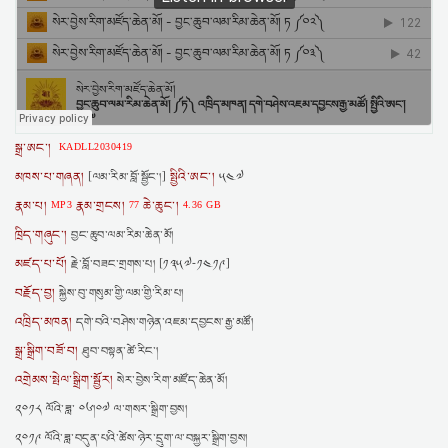
སྒྲ་ཨང་།
KADLL2030419
མཁས་པ་གཞན།
སྤྱིའི་ཨང་།
[ལམ་རིམ་བློ་སྦྱོང་།]
༥༤༧
རྣམ་པ།
རྣམ་གྲངས།
ཆེ་ཆུང་།
MP3
77
4.36 GB
ཁྲིད་གཞུང་།
བྱང་ཆུབ་ལམ་རིམ་ཆེན་མོ།
མཛད་པ་པོ།
རྗེ་བློ་བཟང་གྲགས་པ། [༡༣༥༧-༡༤༡༩]
བརྗོད་བྱ།
སྐྱེས་བུ་གསུམ་གྱི་ལམ་གྱི་རིམ་པ།
འཁྲིད་མཁན།
དགེ་བའི་བཤེས་གཉེན་འཇམ་དབྱངས་རྒྱ་མཚོ།
སྒྲ་སྒྲིག་བཟོ་བ།
ཐུབ་བསྟན་ཚེ་རིང་།
འགྲེམས་སྤེལ་སྒྲིག་སྦྱོར།
སེར་བྱེས་རིག་མཛོད་ཆེན་མོ།
༢༠༡༨ ལོའི་ཟླ་ ༠༦།༠༧ ལ་གསར་སྒྲིག་བྱས།
༢༠༡༩ ལོའི་ཟླ་བདུན་པའི་ཚེས་ཉེར་དྲུག་ལ་བསྐྱར་སྒྲིག་བྱས།