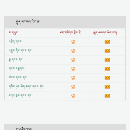
རྒྱུན་མངགས་ཡིག་ཆ།
ཐོ་གཞུང་།
ཐད་གཟིགས་སྦྲེལ་སྣེ།
རྒྱུན་མངགས་ཡིག་ཟམ།
འཕྲིན་གསར།
འཕྲུལ་དེབ་གསར་ཤོས།
སྒྲ་གསར་ཤོས།
གསལ་བསྒྲགས།
ཚོམས་གསར་ཤོས།
གཅེས་ཉར་ཡིག་ཚགས་གསར་ཤོས།
བཀའ་སློབ་གསར་ཤོས།
དྲ་འབྲེལ་དག