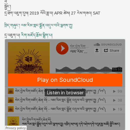
དྲ་ཐོག་འཇུག་དུས།
2019 ལོའི་ཟླ་བ། APR ཚེས། 27 རེས་གཟའ། SAT
ཁྲིད་གཞུང་། ལམ་རིམ་གླང་སྨྱོན་འདུལ་བའི་ལྕགས་ཀྱུ།
དྲ་འཇུག་པ།
རིག་མཛོད་རྩོམ་སྒྲིག་པ།