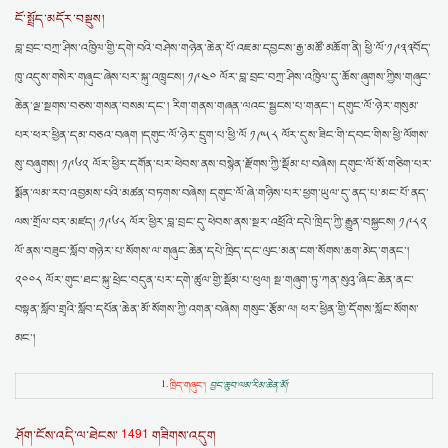
ངོ་སྤྲོད་མདོར་བསྡུས།
བླ་བྲང་བཀྲ་ཤིས་འཁྱིལ་གྱི་དགེ་བའི་བཤེས་གཉེན་ཆེན་པོ་འཇམ་དབྱངས་རྒྱ་མཚོ་མཆོག་ནི། ཕྱི་ལོ་༡༩༣༣བོད་
ཁུ་འདུས་གསེར་གཞུང་ཞེས་པར་སྐུ་འཁྲུངས། ༡༩༤༠ ལོར་བླ་བྲང་བཀྲ་ཤིས་འཁྱིལ་དུ་ཆོས་ཞུགས་ཀྱིས་གཞུང་
ཆེན་ལྔ་སྔགས་བཅས་གསན་བསམ་དང་། རིག་གནས་གཞན་ལའང་སྦྱངས་པ་གནང་། དགུང་ལོ་ཉེར་གསུམ་
པར་ཕར་ཕྱིན་དམ་བཅའ་བཞག །དགུང་ལོ་ཉེར་དྲུག་པ་ཕྱི་ལོ ༡༩༥༨ ལོར་དུས་ཟིང་གི་དབང་གིས་ཕྱི་ལོགས་
སུ་བཞུགས། ༡༩༦༢ ལོར་ཕྱིར་དགོན་པར་ཕེབས་ནས་བསྙེན་རྫོགས་ཀྱི་སྡོམ་པ་བཞེས། དགུང་ལོ་སོ་གཅིག་པར་
སྨོན་ལམ་རབ་འབྱམས་པའི་མཚན་བཏགས་བཞེས། དགུང་ལོ་ཞེ་གཉིས་པར་ཕྱག་ཡུལ་དུ་ནད་པ་མང་པོ་ནད་
ལས་གྲོལ་བར་མཛད། ༡༩༦༨ ལོར་ཕྱིར་བླ་བྲང་དུ་ཕེབས་ནས་སྔར་འཕྲོའི་དཔེ་ཁྲིད་ཀྱི་རྒྱུན་བསྐྱངས། ༡༩༨༢
ལོ་ནས་བཟུང་སློབ་གཉེར་པ་སོགས་ལ་གཞུང་ཆེན་དཔེ་ཁྲིད་དང་ལུང་མན་ངག་སོགས་ཆག་མེད་གནང་།
༢༠༠༨ ལོར་གུང་ཐང་སྐུ་ཕྲེང་བདུན་པར་དགེ་ཚུལ་གྱི་སྡོམ་པ་ཕུལ། སྔ་གཞུག་ཏུ་ཀན་སུའུ་ཞིང་ཆེན་ནང་
བསྟན་སློབ་གྲྭའི་སློབ་དཔོན་ཆེན་མོ་སོགས་ཀྱི་འགན་བཞེས། གསུང་རྩོམ་ལ། ཕར་ཕྱིན་གྱི་དོགས་སློང་སོགས་
མང་།
1.
ཁྲིད་གཞུང་།
བྱང་ཆུབ་ལམ་རིམ་ཆེན་མོ།
1491
ཤོག་ངོས་འདི་ལ་ཐེངས་
གཟིགས་འདུག