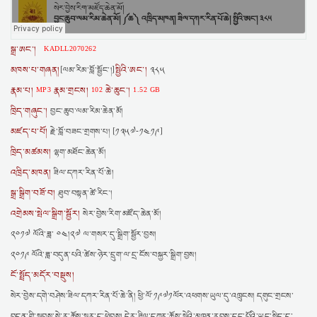
སྒྲ་ཨང་།
KADLL2070262
མཁས་པ་གཞན།
སྤྱིའི་ཨང་།
[ལམ་རིམ་བློ་སྦྱོང་།]
༣༨༥
རྣམ་པ།
རྣམ་གྲངས།
ཆེ་ཆུང་།
MP3
102
1.52 GB
ཁྲིད་གཞུང་།
བྱང་ཆུབ་ལམ་རིམ་ཆེན་མོ།
མཛད་པ་པོ།
རྗེ་བློ་བཟང་གྲགས་པ། [༡༣༥༧-༡༤༡༩]
ཁྲིད་མཚམས།
ལྷག་མཐོང་ཆེན་མོ།
འཁྲིད་མཁན།
ཟིལ་དཀར་རིན་པོ་ཆེ།
སྒྲ་སྒྲིག་བཟོ་བ།
ཐུབ་བསྟན་ཚེ་རིང་།
འགྲེམས་སྤེལ་སྒྲིག་སྦྱོར།
སེར་བྱེས་རིག་མཛོད་ཆེན་མོ།
༢༠༡༧ ལོའི་ཟླ་ ༠༤།༢༧ ལ་གསར་དུ་སྒྲིག་སྦྱོར་བྱས།
༢༠༡༩ ལོའི་ཟླ་བདུན་པའི་ཚེས་ཉེར་དྲུག་ལ་དྲ་ངོས་བསྐྱར་སྒྲིག་བྱས།
ངོ་སྤྲོད་མདོར་བསྡུས།
སེར་བྱེས་དགེ་བཤེས་ཟིལ་དཀར་རིན་པོ་ཆེ་ནི། ཕྱི་ལོ་༡༩༧༡ལོར་འཕགས་ཡུལ་དུ་འཁྲུངས། དགུང་གྲངས་
བདུན་གྱི་སྐབས་སེ་ར་ཆོས་སྒར་དུ་ཕེབས། དེར་ཟིལ་དཀར་ཆོས་སྡེའི་མཁན་རབས་དང་པོའི་ཡང་སྲིད་དུ་