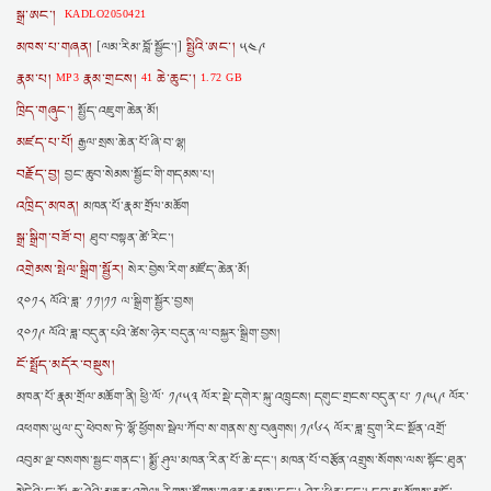
སྒྲ་ཨང་།
KADLO2050421
མཁས་པ་གཞན།
སྤྱིའི་ཨང་།
[ལམ་རིམ་བློ་སྦྱོང་།]
༥༤༩
རྣམ་པ།
རྣམ་གྲངས།
ཆེ་ཆུང་།
MP3
41
1.72 GB
ཁྲིད་གཞུང་།
སྤྱོད་འཇུག་ཆེན་མོ།
མཛད་པ་པོ།
རྒྱལ་སྲས་ཆེན་པོ་ཞི་བ་ལྷ།
བརྗོད་བྱ།
བྱང་ཆུབ་སེམས་སྦྱོང་གི་གདམས་པ།
འཁྲིད་མཁན།
མཁན་པོ་རྣམ་གྲོལ་མཆོག
སྒྲ་སྒྲིག་བཟོ་བ།
ཐུབ་བསྟན་ཚེ་རིང་།
འགྲེམས་སྤེལ་སྒྲིག་སྦྱོར།
སེར་བྱེས་རིག་མཛོད་ཆེན་མོ།
༢༠༡༨ ལོའི་ཟླ་ ༡༡།༡༡ ལ་སྒྲིག་སྦྱོར་བྱས།
༢༠༡༩ ལོའི་ཟླ་བདུན་པའི་ཚེས་ཉེར་བདུན་ལ་བསྐྱར་སྒྲིག་བྱས།
ངོ་སྤྲོད་མདོར་བསྡུས།
མཁན་པོ་རྣམ་གྲོལ་མཆོག་ནི། ཕྱི་ལོ་ ༡༩༥༣ ལོར་སྡེ་དགེར་སྐུ་འཁྲུངས། དགུང་གྲངས་བདུན་པ་ ༡༩༥༩ ལོར་
འཕགས་ཡུལ་དུ་ཕེབས་ཏེ་ལྷོ་ཕྱོགས་སྦེལ་ཀོབ་ས་གནས་སུ་བཞུགས། ༡༩༦༨ ལོར་ཟླ་དྲུག་རིང་སྔོན་འགྲོ་
འབུམ་ལྔ་བསགས་སྦྱང་གནང་། སྨྱོ་ཤུལ་མཁན་རིན་པོ་ཆེ་དང་། མཁན་པོ་བརྩོན་འགྲུས་སོགས་ལས་སྟོང་ཐུན་