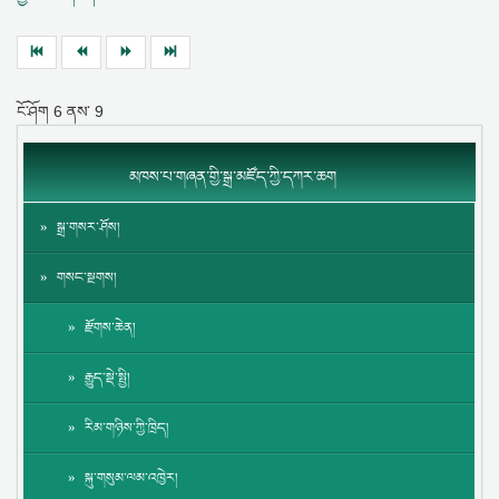
ངོ་ཤོག
6
ནས་
9
མཁས་པ་གཞན་གྱི་སྒྲ་མཛོད་ཀྱི་དཀར་ཆག
སྒྲ་གསར་ཤོས།
གསང་སྔགས།
རྫོགས་ཆེན།
རྒྱུད་སྡེ་སྤྱི།
རིམ་གཉིས་ཀྱི་ཁྲིད།
སྐུ་གསུམ་ལམ་འཁྱེར།