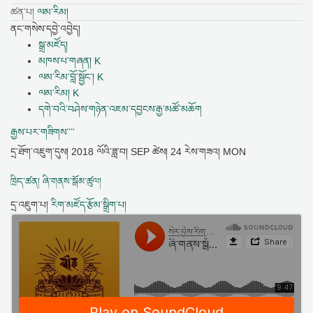
ཚན་པ།
ལམ་རིམ།
ནང་གསེས་དབྱེ་འབྱེད།
སྒྲ་མཛོད།
མཁས་པ་གཞན། K
ལམ་རིམ་བློ་སྦྱོང་། K
ལམ་རིམ། K
དགེ་བའི་བཤེས་གཉེན་འཇམ་དབྱངས་རྒྱ་མཚོ་མཆོག
རྒྱས་པར་གཟིགས་་་་
དྲ་ཐོག་འཇུག་དུས།
2018 ལོའི་ཟླ་བ། SEP ཚེས། 24 རེས་གཟའ། MON
ཁྲིད་ཚན། ཞི་གནས་སྒོམ་ཚུལ།
དྲ་འཇུག་པ།
རིག་མཛོད་རྩོམ་སྒྲིག་པ།