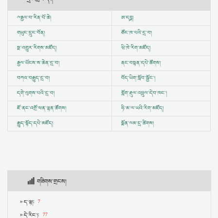
ྋ
རྒྱལ་བ་རིན་པོ་ཆེ།
ཨ་དཪྴ།
གཡུང་དྲུང་བོན།
ཙོང་ཁ་པའི་དྲ་བ།
སྔ་འགྱུར་རིགས་མཛོད།
ཝི་ཁེ་རིག་མཛོད།
རྒྱལ་ཡོངས་ས་ཆེན་དྲ་བ།
ནང་བསྟན་དཔེ་ཚོགས།
བཀའ་བརྒྱུད་དྲ་བ།
བོད་ཡིག་སློབ་སྦྱོང་།
དགེ་ལུགས་པའི་དྲ་བ།
གློག་རྡུལ་འཕྲུལ་དེབ་ཁང་།
ཇོ་ནང་འགྲོ་ཕན་ལྷན་ཚོགས།
ཧི་མ་ལ་ཡའི་རིག་མཛོད།
རྒྱུད་སྟོད་དཔེ་མཛོད།
སྨོན་ལམ་དྲ་ཚིགས།