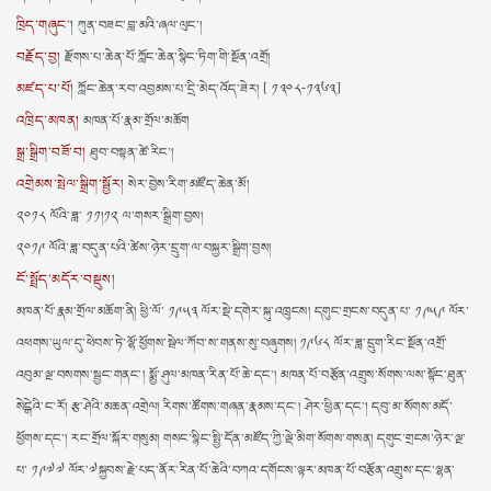
ཁྲིད་གཞུང་།
ཀུན་བཟང་བླ་མའི་ཞལ་ལུང་།
བརྗོད་བྱ།
རྫོགས་པ་ཆེན་པོ་ཀློང་ཆེན་སྙིང་ཏིག་གི་སྔོན་འགྲོ།
མཛད་པ་པོ།
ཀློང་ཆེན་རབ་འབྱམས་པ་དྲི་མེད་འོད་ཟེར། [ ༡༣༠༨-༡༣༦༣]
འཁྲིད་མཁན།
མཁན་པོ་རྣམ་གྲོལ་མཆོག
སྒྲ་སྒྲིག་བཟོ་བ།
ཐུབ་བསྟན་ཚེ་རིང་།
འགྲེམས་སྤེལ་སྒྲིག་སྦྱོར།
སེར་བྱེས་རིག་མཛོད་ཆེན་མོ།
༢༠༡༨ ལོའི་ཟླ་ ༡༡།༡༢ ལ་གསར་སྒྲིག་བྱས།
༢༠༡༩ ལོའི་ཟླ་བདུན་པའི་ཚེས་ཉེར་དྲུག་ལ་བསྐྱར་སྒྲིག་བྱས།
ངོ་སྤྲོད་མདོར་བསྡུས།
མཁན་པོ་རྣམ་གྲོལ་མཆོག་ནི། ཕྱི་ལོ་ ༡༩༥༣ ལོར་སྡེ་དགེར་སྐུ་འཁྲུངས། དགུང་གྲངས་བདུན་པ་ ༡༩༥༩ ལོར་
འཕགས་ཡུལ་དུ་ཕེབས་ཏེ་ལྷོ་ཕྱོགས་སྦེལ་ཀོབ་ས་གནས་སུ་བཞུགས། ༡༩༦༨ ལོར་ཟླ་དྲུག་རིང་སྔོན་འགྲོ་
འབུམ་ལྔ་བསགས་སྦྱང་གནང་། སྨྱོ་ཤུལ་མཁན་རིན་པོ་ཆེ་དང་། མཁན་པོ་བརྩོན་འགྲུས་སོགས་ལས་སྟོང་ཐུན་
སེངྒེའི་ང་རོ། རྩ་ཤེའི་མཆན་འགྲེལ། རིགས་ཚོགས་གཞན་རྣམས་དང་། ཤེར་ཕྱིན་དང་། དབུ་མ་སོགས་མདོ་
ཕྱོགས་དང་། རང་གྲོལ་སྐོར་གསུམ། གསང་སྙིང་སྤྱི་དོན་མཛོད་ཀྱི་ལྡེ་མིག་སོགས་གསན། དགུང་གྲངས་ཉེར་ལྔ་
པ་ ༡༩༧༧ ལོར་༧སྐྱབས་རྗེ་པད་ནོར་རིན་པོ་ཆེའི་བཀའ་དགོངས་ལྟར་མཁན་པོ་བརྩོན་འགྲུས་དང་ལྷན་