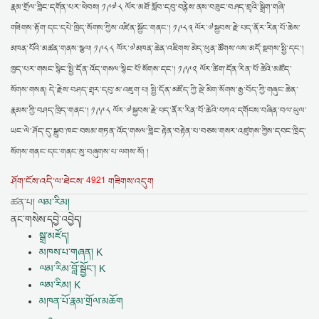
རྣམ་གྲོལ་གླིང་དགོན་པར་ཕེབས། ༡༩༧༨ ལོར་མཐོ་སློབ་དབུ་བརྙེས་ནས་བཟུང་བཤད་གྲྭའི་སྒྲིག་གཞི་
གཟིགས་རྟོག་དང་དཔེ་ཁྲིད་སོགས་ཀྱིས་འཛིན་སྐྱོང་གནང་། ༡༩༨༣ ལོར་༧སྐྱབས་རྗེ་པད་ནོར་རིན་པོ་ཆེས་
མཁན་པོའི་མཚན་གནས་སྩལ། ༡༩༨༨ ལོར་༧མཁན་ཆེན་འཇིགས་མེད་ཕུན་ཚོགས་ལས་མདོ་སྔགས་སྤྱི་དང་།
ཁྱད་པར་གསང་སྙིང་སྤྱི་དོན་འོད་གསལ་སྙིང་པོ་སོགས་དང་། ༡༩༩༢ ལོར་ཚིག་དོན་རིན་པོ་ཆེའི་མཛོད་
སོགས་གསན། དེ་རྗེས་བཤད་གྲྭར་དབུ་མ་འཇུག་པ། སྤྱི་དོན་མཛོད་ཀྱི་ལྡེ་མིག་སོགས་རྒྱ་བོད་ཀྱི་གཞུང་ཆེན་
རྣམས་ཀྱི་བཤད་ཁྲིད་གནང་། ༡༩༩༨ ལོར་༧སྐྱབས་རྗེ་པད་ནོར་རིན་པོ་ཆེའི་བཀའ་དགོངས་བཞིན་བལ་ཡུལ་
ཡང་ལེ་ཤོད་དུ་སྒྲུབ་ཁང་བསམ་གཏན་འོད་གསལ་གླིང་རྟེན་བརྟེན་པ་བཅས་གསར་འཛུགས་ཀྱིས་དབང་ཁྲིད་
སོགས་གནང་དང་གནང་སུ་བཞུགས་པ་ལགས་སོ། །
4921
ཤོག་ངོས་འདི་ལ་ཐེངས་
གཟིགས་འདུག
ཚན་པ།
ལམ་རིམ།
ནང་གསེས་དབྱེ་འབྱེད།
སྒྲ་མཛོད།
མཁས་པ་གཞན། K
ལམ་རིམ་བློ་སྦྱོང་། K
ལམ་རིམ། K
མཁན་པོ་རྣམ་གྲོལ་མཆོག