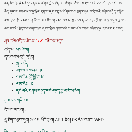
ཆེན་ཆོས་ཀྱི་ཉི་མའི་དྲུང་ནས་ལྔ་ཚོགས་ཀྱི་བསྙེན་པར་རྫོགས། ༧གོང་ས་རྒྱལ་བའི་དབང་པོ་དང་། ༧ པཎ་
ཆེན་སྣང་བ་མཐའ་ཡས་སྐུ་ཕྲེང་དགུ་པ་དང་བཅུ་པ་སོགས་བཅུ་ཕྲག་གསུམ་ལ་ཉེ་བའི་བཤེས་གཉེན་བསྟེན་
ནས་དབང་ཁྲིད་མན་ངག་སོགས་ཟབ་ཆོས་གང་མང་གསན། རྒྱལ་བསྟན་ཡང་དར་གྱི་སྐབས་སུ་གདུལ་བྱ་གང་
མང་ལ་དཔེ་ཁྲིད་དང་བཤད་ལུང་དབང་རྗེས་གནང་སོགས་ཟབ་ཆོས་གནང་བཞིན་དུས་འདའ་བར་མཛད།
1761
ཤོག་ངོས་འདི་ལ་ཐེངས་
གཟིགས་འདུག
ཚན་པ།
ལམ་རིམ།
ནང་གསེས་དབྱེ་འབྱེད།
སྒྲ་མཛོད།
མཁས་པ་གཞན། K
ལམ་རིམ་བློ་སྦྱོང་། K
ལམ་རིམ། K
དགེ་བའི་བཤེས་གཉེན་དགེ་འདུན་རྒྱ་མཚོ་མཆོག
རྒྱས་པར་གཟིགས་་་་
དེ་ལས་མང་བ།...
དྲ་ཐོག་འཇུག་དུས།
2019 ལོའི་ཟླ་བ། APR ཚེས། 03 རེས་གཟའ། WED