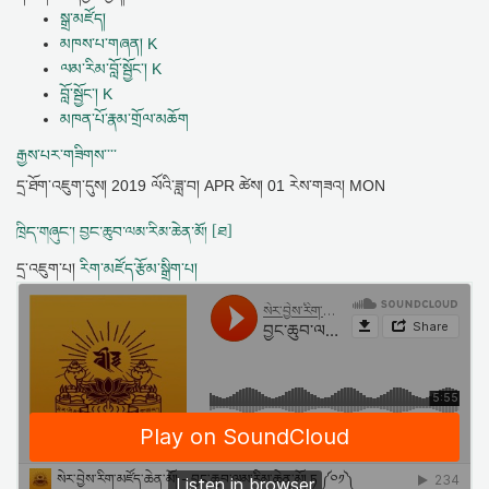
སྒྲ་མཛོད།
མཁས་པ་གཞན། K
ལམ་རིམ་བློ་སྦྱོང་། K
བློ་སྦྱོང་། K
མཁན་པོ་རྣམ་གྲོལ་མཆོག
རྒྱས་པར་གཟིགས་་་་
དྲ་ཐོག་འཇུག་དུས།
2019 ལོའི་ཟླ་བ། APR ཚེས། 01 རེས་གཟའ། MON
ཁྲིད་གཞུང་། བྱང་ཆུབ་ལམ་རིམ་ཆེན་མོ། [ཐ]
དྲ་འཇུག་པ།
རིག་མཛོད་རྩོམ་སྒྲིག་པ།