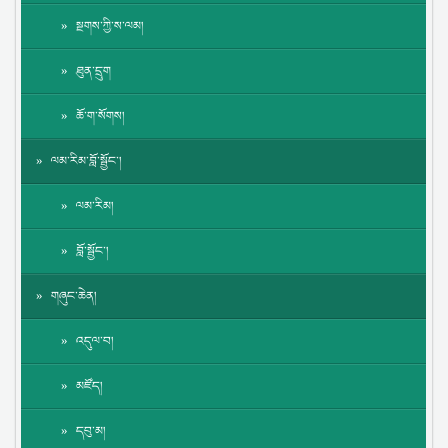
སྔགས་ཀྱི་ས་ལམ།
ཐུན་དྲུག
ཆོ་ག་སོགས།
ལམ་རིམ་བློ་སྦྱོང་།
ལམ་རིམ།
བློ་སྦྱོང་།
གཞུང་ཆེན།
འདུལ་བ།
མཛོད།
དབུ་མ།