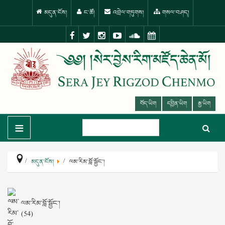
མདུན་ངོས།
ང་ཚོ།
འབྲེལ་གཏུགས།
གསལ་བཤད།
བོད་ཡིག
དབྱིན་ཡིག
རྒྱ་ཡིག
≡
མདུན་ངོས།
ལམ་རིམ་བློ་སྦྱོང་།
ལམ་རིམ་བློ་སྦྱོང་།
(54)