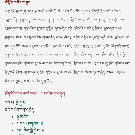
ངོ་སྤྲོད་མདོར་བསྡུས།
འབྲས་བློ་གླིང་དགེ་བཤེས་ཟླ་བ་ཚེ་རིང་ནི། ཕྱི་ལོ་༡༩༧༣ ལོར་བོད་དཀར་མཛེས་ཀྱི་གྲོང་གསེབ་ཅིག་ཏུ་
འཁྲུངས་ཤིང་། ཆུང་དུས་ནས་རབ་ཏུ་བྱུང་། རང་ལོ་༡༥པ་ཕྱི་ལོ་༡༩༨༨ ལོར་འཕགས་ཡུལ་དུ་འབྱོར་ནས་
འབྲས་སྤུངས་བློ་གསལ་གླིང་གྲྭ་ཚང་དུ་སྒྲིག་ཞུགས་ཀྱིས་དགེ་བའི་བཤེས་གཉེན་ཆེན་པོ་རྒན་དཔལ་ལྡན་
གྲགས་པ་སོགས་ལ་གཏུགས་ཤིང་གཞུང་ཆེན་དཀའ་པོད་ལྔ་ལ་སློབ་གཉེར་གནང་སྟེ། དགེ་བཤེས་ལྷ་རམས་པ་
ཨང་དང་པོའི་མཚན་གནས་དང་གྲྭ་སྐོར་དམ་འཇོག་མཛད། དེ་རྗེས་སྨད་རྒྱུད་གྲྭ་ཚང་དུ་ཆོས་ཐོག་འགྲིམས་ཏེ་
སྔགས་ལ་སློབ་གཉེར་གནང་བ་དང་་སྔགས་རམས་པ་ཨང་གཉིས་པའི་མཚན་གནས་བཞེས། སློབ་གཉེར་གྱི་
སྐབས་ནས་སློབ་གཉེར་བ་རྣམས་ལ་གཞུང་ཆེན་ཁག་གི་དཔེ་ཁྲིད་གནང་ཞིང་། ལྷག་པར་དུ་སློབ་གཉེར་མཐར་
ཕྱིན་པའི་རྗེས་སུ་གྲྭ་ས་རང་དུ་སློབ་གཉེར་བ་རྣམས་ལ་དཔེ་ཁྲིད་ཆག་མེད་གནང་བཞིན་པ་དང་། བརྩམས་
ཆོས་པར་སྐྲུན་བྱས་ཚར་པ་པོད་དྲུག་ཡོད།
3018
ཤོག་ངོས་འདི་ལ་ཐེངས་
གཟིགས་འདུག
ཚན་པ།
བློ་སྦྱོང་།
ནང་གསེས་དབྱེ་འབྱེད།
སྒྲ་མཛོད།
མཁས་པ་གཞན། K
ལམ་རིམ་བློ་སྦྱོང་། K