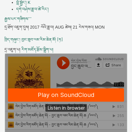
བློ་སྦྱོང་། K
དགེ་བཤེས་ཟླ་བ་ཚེ་རིང་།
རྒྱས་པར་གཟིགས་་་་
དྲ་ཐོག་འཇུག་དུས།
2017 ལོའི་ཟླ་བ། AUG ཚེས། 21 རེས་གཟའ། MON
ཁྲིད་གཞུང་། བྱང་ཆུབ་ལམ་རིམ་ཆེན་མོ། [ཏ]
དྲ་འཇུག་པ།
རིག་མཛོད་རྩོམ་སྒྲིག་པ།