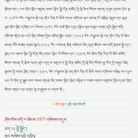
སེངྒེའི་ང་རོ། རྩ་ཤེའི་མཆན་འགྲེལ། རིགས་ཚོགས་གཞན་རྣམས་དང་། ཤེར་ཕྱིན་དང་། དབུ་མ་སོགས་མདོ་
ཕྱོགས་དང་། རང་གྲོལ་སྐོར་གསུམ། གསང་སྙིང་སྤྱི་དོན་མཛོད་ཀྱི་ལྡེ་མིག་སོགས་གསན། དགུང་གྲངས་ཉེར་ལྔ་
པ་ ༡༩༧༧ ལོར་༧སྐྱབས་རྗེ་པད་ནོར་རིན་པོ་ཆེའི་བཀའ་དགོངས་ལྟར་མཁན་པོ་བརྩོན་འགྲུས་དང་ལྷན་
རྣམ་གྲོལ་གླིང་དགོན་པར་ཕེབས། ༡༩༧༨ ལོར་མཐོ་སློབ་དབུ་བརྙེས་ནས་བཟུང་བཤད་གྲྭའི་སྒྲིག་གཞི་
གཟིགས་རྟོག་དང་དཔེ་ཁྲིད་སོགས་ཀྱིས་འཛིན་སྐྱོང་གནང་། ༡༩༨༣ ལོར་༧སྐྱབས་རྗེ་པད་ནོར་རིན་པོ་ཆེས་
མཁན་པོའི་མཚན་གནས་སྩལ། ༡༩༨༨ ལོར་༧མཁན་ཆེན་འཇིགས་མེད་ཕུན་ཚོགས་ལས་མདོ་སྔགས་སྤྱི་དང་།
ཁྱད་པར་གསང་སྙིང་སྤྱི་དོན་འོད་གསལ་སྙིང་པོ་སོགས་དང་། ༡༩༩༢ ལོར་ཚིག་དོན་རིན་པོ་ཆེའི་མཛོད་
སོགས་གསན། དེ་རྗེས་བཤད་གྲྭར་དབུ་མ་འཇུག་པ། སྤྱི་དོན་མཛོད་ཀྱི་ལྡེ་མིག་སོགས་རྒྱ་བོད་ཀྱི་གཞུང་ཆེན་
རྣམས་ཀྱི་བཤད་ཁྲིད་གནང་། ༡༩༩༨ ལོར་༧སྐྱབས་རྗེ་པད་ནོར་རིན་པོ་ཆེའི་བཀའ་དགོངས་བཞིན་བལ་ཡུལ་
ཡང་ལེ་ཤོད་དུ་སྒྲུབ་ཁང་བསམ་གཏན་འོད་གསལ་གླིང་རྟེན་བརྟེན་པ་བཅས་གསར་འཛུགས་ཀྱིས་དབང་ཁྲིད་
སོགས་གནང་དང་གནང་སུ་བཞུགས་པ་ལགས་སོ། །
1.
ཁྲིད་གཞུང་།
སྤྱོད་འཇུག་ཆེན་མོ།
2377
ཤོག་ངོས་འདི་ལ་ཐེངས་
གཟིགས་འདུག
ཚན་པ།
བློ་སྦྱོང་།
ནང་གསེས་དབྱེ་འབྱེད།