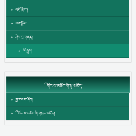
བགྲོ་གླེང་།
ཟབ་སྦྱོང་།
ཤེས་བྱ་གཞན།
ལོ་རྒྱུས།
༸གོང་ས་མཆོག་གི་སྒྲ་མཛོད།
སྒྲ་གསར་ཤོས།
༸གོང་ས་མཆོག་གི་གསུང་མཛོད།