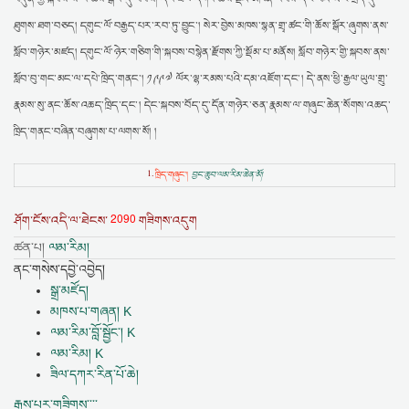
ཐུགས་ཐག་བཅད། དགུང་ལོ་བརྒྱད་པར་རབ་ཏུ་བྱུང་། སེར་བྱེས་མཁས་སྙན་གྲྭ་ཚང་གི་ཆོས་སྒོར་ཞུགས་ནས་
སློབ་གཉེར་མཛད། དགུང་ལོ་ཉེར་གཅིག་གི་སྐབས་བསྙེན་རྫོགས་ཀྱི་སྡོམ་པ་མནོས། སློབ་གཉེར་གྱི་སྐབས་ནས་
སློབ་བུ་གང་མང་ལ་དཔེ་ཁྲིད་གནང་། ༡༩༩༧ ལོར་ལྷ་རམས་པའི་དམ་འཇོག་དང་། དེ་ནས་ཕྱི་རྒྱལ་ཡུལ་གྲུ་
རྣམས་སུ་ནང་ཆོས་འཆད་ཁྲིད་དང་། དེང་སྐབས་བོད་དུ་དོན་གཉེར་ཅན་རྣམས་ལ་གཞུང་ཆེན་སོགས་འཆད་
ཁྲིད་གནང་བཞིན་བཞུགས་པ་ལགས་སོ། །
1.
ཁྲིད་གཞུང་།
བྱང་ཆུབ་ལམ་རིམ་ཆེན་མོ།
2090
ཤོག་ངོས་འདི་ལ་ཐེངས་
གཟིགས་འདུག
ཚན་པ།
ལམ་རིམ།
ནང་གསེས་དབྱེ་འབྱེད།
སྒྲ་མཛོད།
མཁས་པ་གཞན། K
ལམ་རིམ་བློ་སྦྱོང་། K
ལམ་རིམ། K
ཟིལ་དཀར་རིན་པོ་ཆེ།
རྒྱས་པར་གཟིགས་་་་