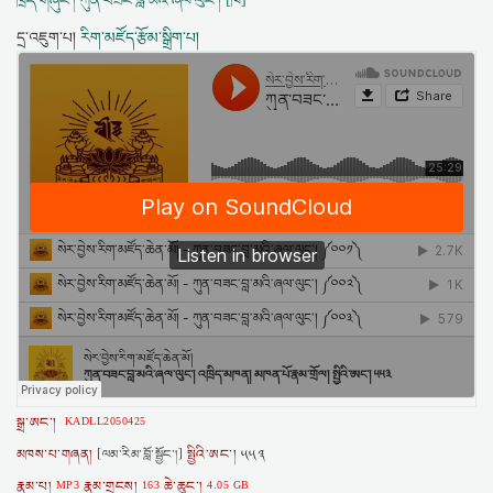
ཁྲིད་གཞུང་། ཀུན་བཟང་བླ་མའི་ཞལ་ལུང་། [ཁ]
དྲ་འཇུག་པ།
རིག་མཛོད་རྩོམ་སྒྲིག་པ།
སྒྲ་ཨང་།
KADLL2050425
མཁས་པ་གཞན།
སྤྱིའི་ཨང་།
[ལམ་རིམ་བློ་སྦྱོང་།]
༥༥༣
རྣམ་པ།
རྣམ་གྲངས།
ཆེ་ཆུང་།
MP3
163
4.05 GB