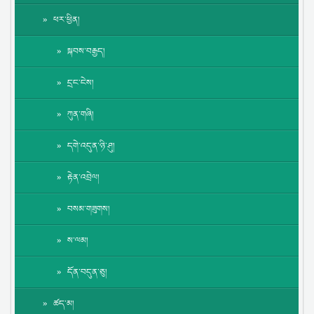
ཕར་ཕྱིན།
སྐབས་བརྒྱད།
དྲང་ངེས།
ཀུན་གཞི།
དགེ་འདུན་ཉི་ཤུ།
རྟེན་འབྲེལ།
བསམ་གཟུགས།
ས་ལམ།
དོན་བདུན་ཅུ།
ཚད་མ།