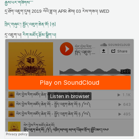
རྒྱས་པར་གཟིགས་་་་
དྲ་ཐོག་འཇུག་དུས།
2019 ལོའི་ཟླ་བ། APR ཚེས། 03 རེས་གཟའ། WED
ཁྲིད་གཞུང་། སྤྱོད་འཇུག་ཆེན་མོ། [ཉ]
དྲ་འཇུག་པ།
རིག་མཛོད་རྩོམ་སྒྲིག་པ།