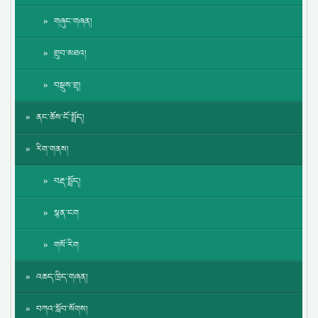
གཞུང་གཞན།
གྲུབ་མཐའ།
བསྡུས་གྲྭ།
ནང་ཆོས་ངོ་སྤྲོད།
རིག་གནས།
བརྡ་སྤྲོད།
སྙན་ངག
གསོ་རིག
འཆད་ཁྲིད་གཞན།
བཀའ་སློབ་སོགས།