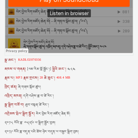
སྒྲ་ཨང་།
KADLO2070356
མཁས་པ་གཞན།
སྤྱིའི་ཨང་།
[ལམ་རིམ་བློ་སྦྱོང་།]
༤༨༤
རྣམ་པ།
རྣམ་གྲངས།
ཆེ་ཆུང་།
MP3
28
408.4 MB
ཁྲིད་ཚན།
ཞི་གནས་སྒོམ་ཚུལ།
འཁྲིད་མཁན།
དགེ་བཤེས་ཟླ་བ་ཚེ་རིང་།
སྒྲ་སྒྲིག་བཟོ་བ།
ཐུབ་བསྟན་ཚེ་རིང་།
འགྲེམས་སྤེལ་སྒྲིག་སྦྱོར།
སེར་བྱེས་རིག་མཛོད་ཆེན་མོ།
༢༠༡༨ ལོའི་ཟླ་ ༠༥།༢༦ ལ་སྒྲིག་སྦྱོར་བྱས།
༢༠༡༩ ལོའི་ཟླ་བདུན་པའི་ཚེས་ཉེར་བདུན་ལ་བསྐྱར་སྒྲིག་བྱས།