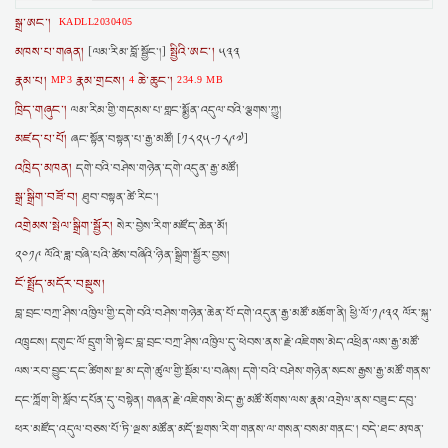
སྒྲ་ཨང་།
KADLL2030405
མཁས་པ་གཞན།
སྤྱིའི་ཨང་།
[ལམ་རིམ་བློ་སྦྱོང་།]
༥༣༣
རྣམ་པ།
རྣམ་གྲངས།
ཆེ་ཆུང་།
MP3
4
234.9 MB
ཁྲིད་གཞུང་།
ལམ་རིམ་གྱི་གདམས་པ་གླང་སྨྱོན་འདུལ་བའི་ལྕགས་ཀྱུ།
མཛད་པ་པོ།
ཞང་སྟོན་བསྟན་པ་རྒྱ་མཚོ། [༡༨༢༥-༡༨༩༧]
འཁྲིད་མཁན།
དགེ་བའི་བཤེས་གཉེན་དགེ་འདུན་རྒྱ་མཚོ།
སྒྲ་སྒྲིག་བཟོ་བ།
ཐུབ་བསྟན་ཚེ་རིང་།
འགྲེམས་སྤེལ་སྒྲིག་སྦྱོར།
སེར་བྱེས་རིག་མཛོད་ཆེན་མོ།
༢༠༡༩ ལོའི་ཟླ་བཞི་པའི་ཚེས་བཞིའི་ཉིན་སྒྲིག་སྦྱོར་བྱས།
ངོ་སྤྲོད་མདོར་བསྡུས།
བླ་བྲང་བཀྲ་ཤིས་འཁྱིལ་གྱི་དགེ་བའི་བཤེས་གཉེན་ཆེན་པོ་དགེ་འདུན་རྒྱ་མཚོ་མཆོག་ནི། ཕྱི་ལོ་༡༩༣༢ ལོར་སྐུ་
འཁྲུངས། དགུང་ལོ་དྲུག་གི་སྟེང་བླ་བྲང་བཀྲ་ཤིས་འཁྱིལ་དུ་ཕེབས་ནས་རྗེ་འཇིགས་མེད་འཕྲིན་ལས་རྒྱ་མཚོ་
ལས་རབ་བྱུང་དང་ཚིགས་སྔ་མ་དགེ་ཚུལ་གྱི་སྡོམ་པ་བཞེས། དགེ་བའི་བཤེས་གཉེན་སངས་རྒྱས་རྒྱ་མཚོ་གནས་
དང་ཀློག་གི་སློབ་དཔོན་དུ་བསྟེན། གཞན་རྗེ་འཇིགས་མེད་རྒྱ་མཚོ་སོགས་ལས་རྣམ་འགྲེལ་ནས་བཟུང་དབུ་
ཕར་མཛོད་འདུལ་བཅས་པོ་ཏི་ལྔས་མཚོན་མདོ་སྔགས་རིག་གནས་ལ་གསན་བསམ་གནང་། བདེ་ཐང་མཁན་