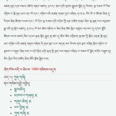
མཚན་ཕུད་དམ་བཅའ་འཇོག་གནང་མཛད། ༢༠༠༩ ནས་དགེ་ལུགས་རྒྱུགས་སྤྲོད་དུ་ཕེབས། ལྷ་རམས་ལོ་རིམ་
གཉིས་ལ་རྩེ་ཕུད་ཨང་དང་པོ་དང་། གཉིས་པའི་མཚན་གནས་ཀྱང་བཞེས། ༢༠༡༤ ལོར་སེ་ར་ཚོགས་ཆེན་དུ་
རིགས་ཆེན་ཚོགས་ལངས་དང་། ལོ་དེར་ལྷ་རམས་དགེ་བཤེས་ཀྱི་དམ་འཇོག་གནང་ཞིང་ལྷ་ལྡན་རབ་འབྱམས་
སྨྲ་བའི་གྲྭ་སྐོར་མཛད། ༢༠༡༥ ལོ་སར་ཚེས་གཅིག་ལ་ཐེག་ཆེན་ཆོས་གླིང་གཙུག་ལག་ཁང་དུ་དཀར་སྤྲོའི་
ཚོགས་ལངས་མཛད་ཅིང་དཔལ་ལྡན་སྟོད་རྒྱུད་གྲྭ་ཚང་དུ་ཆོས་ཐོག་འགྲིམས། སྔགས་ཀྱི་རྩོད་འགྲན་རྩེ་ཕུད་
ཨང་གཉིས་པའི་མཚན་གནས་བཞེས། དེ་ནས་སླར་ཡང་གདན་སར་ཕེབས་ནས་སྔར་བཞིན་སློབ་གཉེར་བ་
རྣམས་ལ་གཞུང་ཆེན་ཁག་ལ་དཔེ་ཁྲིད་དགེ་རྒན་གྱི་ཕྱག་ལས་གནང་བཞིན་པ་བཅས་ངོ་སྤྲོད་མདོར་བསྡུས་སུ།
སེར་བྱེས་རིག་མཛོད་ཆེན་མོའི་རྩོམ་སྒྲིག་པས།
1083
ཤོག་ངོས་འདི་ལ་ཐེངས་
གཟིགས་འདུག
ཚན་པ།
ཀུན་གཞི།
ནང་གསེས་དབྱེ་འབྱེད།
སྒྲ་མཛོད།
མཁས་པ་གཞན། K
གཞུང་ཆེན། K
ཕར་ཕྱིན། K
ཀུན་གཞི། K