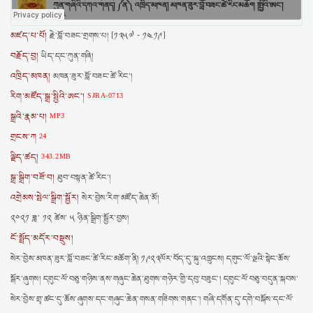
མཛད་པ་པོ།
རྗེ་བློ་བཟང་གྲགས་པ། [༡༣༥༧ - ༡༤༡༩]
བརྗོད་བྱ།
ཡིད་དང་ཀུན་གཞི།
འཁྲིད་མཁན།
མཁན་ཟུར་བློ་བཟང་ཚེ་རིང་།
རིག་མཛོད་སྒྲ་སྤྱིའི་ཨང་།
SJRA-0713
སྒྲའི་རྣམ་པ།
MP3
གྲངས་ཀ
24
ལྗིད་ཚད།
343.2MB
སྒྲ་སྒྲིག་བཟོ་བ།
ཐུབ་བསྟན་ཚེ་རིང་།
འགྲེམས་སྤེལ་སྒྲིག་སྦྱོར།
སེར་བྱེས་རིག་མཛོད་ཆེན་མོ།
༢༠༢༡ ཟླ་ ༡༢ ཚེས་ ༥ ཉིན་སྒྲིག་སྦྱོར་བྱས།
ངོ་སྤྲོད་མདོར་བསྡུས།
སེར་བྱེས་མཁན་ཟུར་བློ་བཟང་ཚེ་རིང་མཆོག་ནི། ༡༩༢༣ལོར་བོད་དུ་སྐུ་འཁྲུངས། དགུང་ལོ་ལྔའི་སྟེང་ཆོས་
སྒོར་ཞུགས། དགུང་ལོ་བཅུ་གཉིས་ནས་གཞུང་ཆེན་ཐུགས་གཉེར་གྱི་དབུ་བཟུང་། དགུང་ལོ་བཅུ་བདུན་སྐབས་
སེར་བྱེས་གྲྭ་ཚང་དུ་ཆོས་ཞུགས་དང་གཞུང་ཆེན་གསན་གཟིགས་གནང་། གཞི་དགོན་དུ་དགེ་བསྐོས་དང་ལོ་