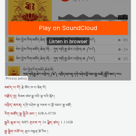
མཛད་པ་པོ།
རྗེ་ཙོང་ཁ་པ་ཆེན་པོ།
བརྗོད་བྱ།
སེམས་ཙམ་སྨྲ་བའི་ལྟ་བའི་སྐོར།
འཁྲིད་མཁན།
དགེ་བཤེས་ལྷ་རམས་པ་བློ་བཟང་རྒྱ་མཚོ།
རིག་མཛོད་སྒྲ་སྤྱིའི་ཨང་།
SJRA-0758
སྒྲའི་རྣམ་པ།
གྲངས་ཀ
ལྗིད་ཚད།
MP3
36
1.11GB
སྒྲ་སྒྲིག་བཟོ་བ།
ཐུབ་བསྟན་ཚེ་རིང་།