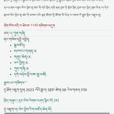
སྔགས་ཀྱི་གཞུང་ལ་སྦྱངས་པ་བྱས་ཤིང་། གསང་སྔགས་ཀྱི་རྒྱུགས་འབྲས་ཀྱང་ཨང་དང་པོའི་དང་པོ་ཐོབ།
༢༠༠༩ནས་བཟུང་སེར་བྱེས་གྲྭ་ཚང་གི་དཔེ་ཁྲིད་དགེ་རྒན་བྱས་ཏེ་སློབ་ཁྲིད་བྱས་དང་བྱེད་མུས་ཡིན་ལ། དེང་
སྐབས་སེར་བྱེས་གྲྭ་ཚང་གི་མཁས་པའི་ལྷན་ཚོགས་ཀྱི་ཚོགས་མི་ཡིན་པ་བཅས་ལོ་རྒྱུས་སྙིང་བསྡུས་སུ།
1142
ཤོག་ངོས་འདི་ལ་ཐེངས་
གཟིགས་འདུག
ཚན་པ།
ཀུན་གཞི།
ནང་གསེས་དབྱེ་འབྱེད།
སྒྲ་མཛོད།
མཁས་པ་གཞན། K
གཞུང་ཆེན། K
ཕར་ཕྱིན། K
ཀུན་གཞི། K
དགེ་བཤེས་བློ་བཟང་རྒྱ་མཚོ།
རྒྱས་པར་གཟིགས་་་་
དྲ་ཐོག་འཇུག་དུས།
2023 ལོའི་ཟླ་བ། SEP ཚེས། 08 རེས་གཟའ། FRI
ཁྲིད་གཞུང་། དྲང་ངེས་ལེགས་བཤད་སྙིང་པོ། [མ]
དྲ་འཇུག་པ།
སེར་བྱེས་རིག་མཛོད་ཆེན་མོ།