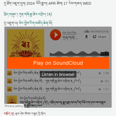
དྲ་ཐོག་འཇུག་དུས།
2024 ལོའི་ཟླ་བ། APR ཚེས། 17 རེས་གཟའ། WED
ཁྲིད་གཞུང་། ཀུན་གཞི་རྒྱ་ཆེར་འགྲེལ། [ན]
དྲ་འཇུག་པ།
སེར་བྱེས་རིག་མཛོད་ཆེན་མོ།
བརྗོད་བྱ།
རྣམ་ཤེས་ཚོགས་བརྒྱད་ཀྱི་སྐོར།