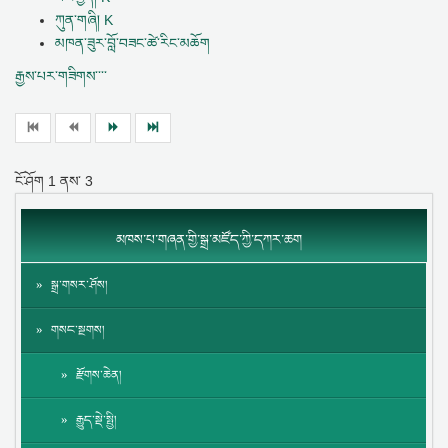
ཀུན་གཞི། K
མཁན་ཟུར་བློ་བཟང་ཚེ་རིང་མཆོག
རྒྱས་པར་གཟིགས་་་་
ངོ་ཤོག
1
ནས་
3
མཁས་པ་གཞན་གྱི་སྒྲ་མཛོད་ཀྱི་དཀར་ཆག
སྒྲ་གསར་ཤོས།
གསང་སྔགས།
རྫོགས་ཆེན།
རྒྱུད་སྡེ་སྤྱི།