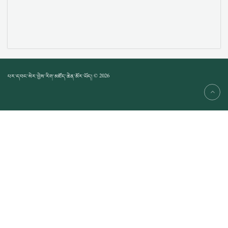
པར་དབང་སེར་བྱེས་རིག་མཛོད་ཆེན་མོར་ཡོད། © 2026