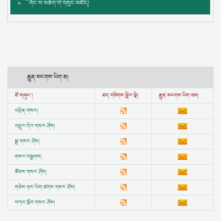
༸གོང་ས་མཆོག་གི་གསུང་མཛོད།
རྒྱུན་མངགས་ཡིག་ཆ།
ཐོ་གཞུང་།
ཐད་གཟིགས་སྦྲེལ་སྣེ།
རྒྱུན་མངགས་ཡིག་ཟམ།
འཕྲིན་གསར།
འཕྲུལ་དེབ་གསར་ཤོས།
སྒྲ་གསར་ཤོས།
གསལ་བསྒྲགས།
ཚོམས་གསར་ཤོས།
གཅེས་ཉར་ཡིག་ཚགས་གསར་ཤོས།
བཀའ་སློབ་གསར་ཤོས།