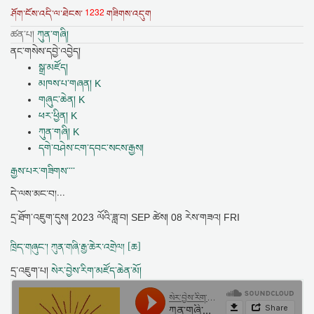
1232
ཤོག་ངོས་འདི་ལ་ཐེངས་
གཟིགས་འདུག
ཚན་པ།
ཀུན་གཞི།
ནང་གསེས་དབྱེ་འབྱེད།
སྒྲ་མཛོད།
མཁས་པ་གཞན། K
གཞུང་ཆེན། K
ཕར་ཕྱིན། K
ཀུན་གཞི། K
དགེ་བཤེས་ངག་དབང་སངས་རྒྱས།
རྒྱས་པར་གཟིགས་་་་
དེ་ལས་མང་བ།...
དྲ་ཐོག་འཇུག་དུས།
2023 ལོའི་ཟླ་བ། SEP ཚེས། 08 རེས་གཟའ། FRI
ཁྲིད་གཞུང་། ཀུན་གཞི་རྒྱ་ཆེར་འགྲེལ། [ཆ]
དྲ་འཇུག་པ།
སེར་བྱེས་རིག་མཛོད་ཆེན་མོ།