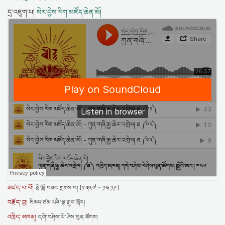
དྲ་འཇུག་པ།
སེར་བྱེས་རིག་མཛོད་ཆེན་མོ།
མཛད་པ་པོ།
རྗེ་བློ་བཟང་གྲགས་པ། [༡༣༥༧ - ༡༤༡༩]
བརྗོད་བྱ།
སེམས་ཙམ་པའི་ལྟ་གྲུབ་སྐོར།
འཁྲིད་མཁན།
དགེ་བཤེས་ཡེ་ཤེས་ཕུན་ཚོགས།