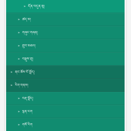
དོན་བདུན་ཅུ།
ཚད་མ།
གཞུང་གཞན།
གྲུབ་མཐའ།
བསྡུས་གྲྭ།
ནང་ཆོས་ངོ་སྤྲོད།
རིག་གནས།
བརྡ་སྤྲོད།
སྙན་ངག
གསོ་རིག