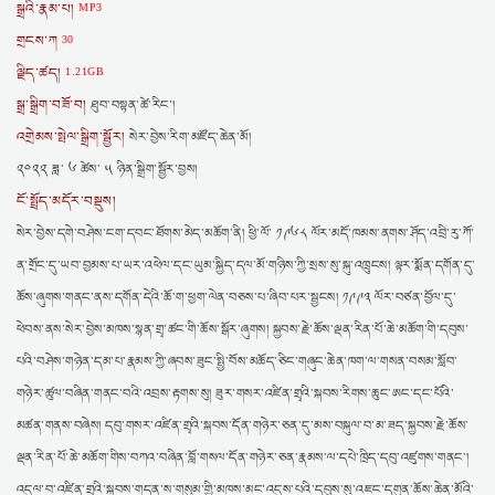
སྒྲའི་རྣམ་པ།
MP3
གྲངས་ཀ
30
ལྗིད་ཚད།
1.21GB
སྒྲ་སྒྲིག་བཟོ་བ།
ཐུབ་བསྟན་ཚེ་རིང་།
འགྲེམས་སྤེལ་སྒྲིག་སྦྱོར།
སེར་བྱེས་རིག་མཛོད་ཆེན་མོ།
༢༠༢༢ ཟླ་ ༦ ཚེས་ ༥ ཉིན་སྒྲིག་སྦྱོར་བྱས།
ངོ་སྤྲོད་མདོར་བསྡུས།
སེར་བྱེས་དགེ་བཤེས་ངག་དབང་ཐོགས་མེད་མཆོག་ནི། ཕྱི་ལོ་ ༡༩༦༨ ལོར་མདོ་ཁམས་ནགས་ཤོད་འབྲི་རུ་ཀོ་
ན་གྲོང་དུ་ཡབ་བྱམས་པ་ཡར་འཕེལ་དང་ཡུམ་སྐྱིད་དལ་མོ་གཉིས་ཀྱི་སྲས་སུ་སྐུ་འཁྲུངས། ལྟར་སྨོན་དགོན་དུ་
ཆོས་ཞུགས་གནང་ནས་དགོན་དེའི་ཆོ་ག་ཕྱག་ལེན་བཅས་པ་ཞིབ་པར་སྦྱངས། ༡༩༩༣ ལོར་བཙན་བྱོལ་དུ་
ཕེབས་ནས་སེར་བྱེས་མཁས་སྙན་གྲྭ་ཚང་གི་ཆོས་སྒོར་ཞུགས། སྐྱབས་རྗེ་ཆོས་ལྡན་རིན་པོ་ཆེ་མཆོག་གི་དབུས་
པའི་བཤེས་གཉེན་དམ་པ་རྣམས་ཀྱི་ཞབས་ཟུང་སྤྱི་བོས་མཆོད་ཅིང་གཞུང་ཆེན་ཁག་ལ་གསན་བསམ་སློབ་
གཉེར་ཚུལ་བཞིན་གནང་བའི་འབྲས་རྟགས་སུ། ཟུར་གསར་འཛིན་གྲྭའི་སྐབས་རིགས་ཆུང་ཨང་དང་པོའི་
མཚན་གནས་བཞེས། དབུ་གསར་འཛིན་གྲྭའི་སྐབས་དོན་གཉེར་ཅན་དུ་མས་བསྐུལ་བ་མ་ཟད་སྐྱབས་རྗེ་ཆོས་
ལྡན་རིན་པོ་ཆེ་མཆོག་གིས་བཀའ་བཞིན་བློ་གསལ་དོན་གཉེར་ཅན་རྣམས་ལ་དཔེ་ཁྲིད་དབུ་འཛུགས་གནང་།
འདུལ་བ་འཛིན་གྲྭའི་སྐབས་གདན་ས་གསུམ་གྱི་མཁས་མང་འདུས་པའི་དབུས་སུ་འཇང་དགུན་ཆོས་ཆེན་མོའི་