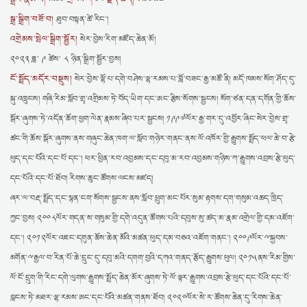
སྒྲ་སྒྲིག་བཟོ་བ།
ཐུབ་བསྟན་ཚེ་རིང་།
འགྲེམས་སྤེལ་སྒྲིག་སྦྱོར།
སེར་བྱེས་རིག་མཛོད་ཆེན་མོ།
༢༠༢༣ ཟླ་ ༩ ཚེས་ ༨ ཉིན་སྒྲིག་སྦྱོར་བྱས།
ངོ་སྤྲོད་མདོར་བསྡུས།
སེར་བྱེས་ལྷོ་པ་དགེ་བཤེས་ལྷ་རམས་པ་བློ་བཟང་རྒྱ་མཚོ་ནི། མདོ་ཁམས་སོག་ཤོད་དུ་
སྐུ་འཁྲུངས། གཞི་རིམ་སློབ་གྲྭ་འགྲིམས་ཏེ་བོད་ཡིག་དང་ཨང་རྩིས་སོགས་སྦྱངས། སོག་ཙན་དན་དགོན་གྱི་ཆོས་
སྒོར་ཞུགས་ཏེ་འདོན་ཆོག་ཕྱག་ལེན་རྣམས་ཞིབ་པར་སྦྱངས། ༡༩༩༧ལོར་རྒྱ་གར་དུ་འབྱོར་ཞིང་སེར་བྱེས་གྲྭ་
ཚང་གི་ཆོས་སྒོར་ཞུགས་ནས་གཞུང་ཆེན་ཁག་ལ་སློབ་གཉེར་གནང་ནས་ལོ་འཁོར་གྱི་རྒྱུགས་སྤྲོད་ཕལ་ཆེ་བ་རྩེ་
ཕུད་དང་པོའི་དང་པོ་དང་། ཕར་ཕྱིན་རབ་འབྱམས་དང་དབུ་མ་རབ་འབྱམས་གཉིས་ཀ་རྒྱུགས་འབྲས་རྩེ་ཕུད་
དང་པོའི་དང་པོ་ཐོབ། རིགས་ཆུང་ཚོགས་ལངས་མཛད།
ཞར་ལ་བརྡ་སྤྲོད་དང་སྙན་ངག་སོགས་སྦྱངས་ནས་སློབ་ཕྲུག་མང་པོར་སུམ་རྟགས་དག་གསུམ་འཆད་ཁྲིད་
ཀྱང་བྱས། ༢༠༠༨ལོར་གདན་ས་གསུམ་གྱི་དགེ་འདུན་ཚོགས་པའི་དབུས་སུ་ཚད་མ་རྣམ་འགྲེལ་གྱི་དམ་འཇོག་
དང་། ༢༠༡༢ལོར་འཇང་དགུན་ཆོས་ཆེན་མོའི་མཚན་ཕུད་དམ་བཅའ་འཇོག་གནང་། ༢༠༠༩ལོར་ྋསྐྱབས་
མགོན་ྋརྒྱལ་བ་རིན་པོ་ཆེ་དྲུང་དུ་དབུ་མའི་དགག་བྱའི་དཀའ་གནད་རྩོད་རྒྱུགས་ཕུལ། ༢༠༡༥ནས་རིམ་གྱིས་
ལོ་ངོ་དྲུག་གི་རིང་དགེ་ལུགས་རྒྱུགས་སྤྲོད་ཆེན་མོར་ཞུགས་ཏེ་ལོ་ལྟར་རྒྱུགས་འབྲས་རྩེ་ཕུད་དང་པོའི་དང་པོ་
བླངས་ཏེ་མཐར་ལྷ་རམས་ཨང་དང་པོའི་མཚན་གནས་ཐོབ། ༢༠༢༠ལོར་སེ་ར་ཚོགས་ཆེན་དུ་རིགས་ཆེན་