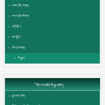
འཆད་ཁྲིད་གཞན།
བཀའ་སློབ་སོགས།
བགྲོ་གླེང་།
ཟབ་སྦྱོང་།
ཤེས་བྱ་གཞན།
ལོ་རྒྱུས།
༸གོང་ས་མཆོག་གི་སྒྲ་མཛོད།
སྒྲ་གསར་ཤོས།