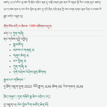
མཛད། ༢༠༡༦ལོར་གྲྭ་ཚང་གི་སློབ་གཉེར་རྒན་དུ་བསྐོ་བཞག་བྱས་ནས་ལོ་གསུམ་གྱི་རིང་འགན་ཁུར་མཛད།
༢༠༠༡ཙམ་ནས་ད་བར་སེར་བྱེས་གྲྭ་ཚང་དུ་དཔེ་ཁྲིད་དགེ་རྒན་ཀྱི་ལས་འགན་གནང་མུས་ཡིན་པ་བཅས་ལོ་
རྒྱུས་མདོར་བསྡུས་སུ།
1089
ཤོག་ངོས་འདི་ལ་ཐེངས་
གཟིགས་འདུག
ཚན་པ།
ཀུན་གཞི།
ནང་གསེས་དབྱེ་འབྱེད།
སྒྲ་མཛོད།
མཁས་པ་གཞན། K
གཞུང་ཆེན། K
ཕར་ཕྱིན། K
ཀུན་གཞི། K
དགེ་བཤེས་ཡེ་ཤེས་ཕུན་ཚོགས།
རྒྱས་པར་གཟིགས་་་་
དྲ་ཐོག་འཇུག་དུས།
2022 ལོའི་ཟླ་བ། JUN ཚེས། 05 རེས་གཟའ། SUN
ཁྲིད་གཞུང་། ཀུན་གཞིའི་རྒྱ་ཆེར་འགྲེལ། [ད]
དྲ་འཇུག་པ།
སེར་བྱེས་རིག་མཛོད་ཆེན་མོ།