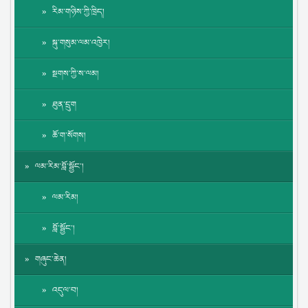
རིམ་གཉིས་ཀྱི་ཁྲིད།
སྐུ་གསུམ་ལམ་འཁྱེར།
སྔགས་ཀྱི་ས་ལམ།
ཐུན་དྲུག
ཆོ་ག་སོགས།
ལམ་རིམ་བློ་སྦྱོང་།
ལམ་རིམ།
བློ་སྦྱོང་།
གཞུང་ཆེན།
འདུལ་བ།