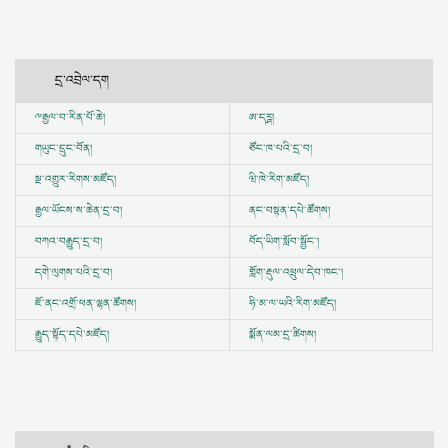
དྲ་འབྲེལ་དག
ྋ
རྒྱལ་བ་རིན་པོ་ཆེ།
ཨ་དཪྴ།
གཡུང་དྲུང་བོན།
ཙོང་ཁ་པའི་དྲ་བ།
སྔ་འགྱུར་རིགས་མཛོད།
ཝི་ཁེ་རིག་མཛོད།
རྒྱལ་ཡོངས་ས་ཆེན་དྲ་བ།
ནང་བསྟན་དཔེ་ཚོགས།
བཀའ་བརྒྱུད་དྲ་བ།
བོད་ཡིག་སློབ་སྦྱོང་།
དགེ་ལུགས་པའི་དྲ་བ།
གློག་རྡུལ་འཕྲུལ་དེབ་ཁང་།
ཇོ་ནང་འགྲོ་ཕན་ལྷན་ཚོགས།
ཧི་མ་ལ་ཡའི་རིག་མཛོད།
རྒྱུད་སྟོད་དཔེ་མཛོད།
སྨོན་ལམ་དྲ་ཚིགས།