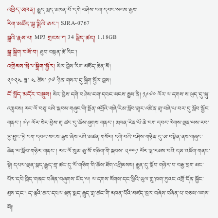
འཁྲིད་མཁན།
རྒྱུད་སྨད་མཁན་པོ་དགེ་བཤེས་ངག་དབང་སངས་རྒྱས།
རིག་མཛོད་སྒྲ་སྤྱིའི་ཨང་།
SJRA-0767
སྒྲའི་རྣམ་པ།
གྲངས་ཀ
ལྗིད་ཚད།
MP3
34
1.18GB
སྒྲ་སྒྲིག་བཟོ་བ།
ཐུབ་བསྟན་ཚེ་རིང་།
འགྲེམས་སྤེལ་སྒྲིག་སྦྱོར།
སེར་བྱེས་རིག་མཛོད་ཆེན་མོ།
༢༠༢༤ ཟླ་ ༤ ཚེས་ ༡༧ ཉིན་གསར་དུ་སྒྲིག་སྦྱོར་བྱས།
ངོ་སྤྲོད་མདོར་བསྡུས།
སེར་བྱེས་དགེ་བཤེས་ངག་དབང་སངས་རྒྱས་ནི། ༡༩༧༠ ལོར་ལ་དྭགས་ས་ཕུད་དུ་སྐུ་
འཁྲུངས། རང་ལོ་བཅུ་པའི་སྐབས་གཞུང་གི་སྔོན་འགྲོའི་གཞི་རིམ་སློབ་གྲྭར་འཛིན་གྲྭ་བཞི་པ་བར་དུ་སློབ་སྦྱོང་
གནང་། ༧༩ ལོར་སེར་བྱེས་གྲྭ་ཚང་དུ་ཆོས་ཞུགས་གནང་། མཁན་རིན་པོ་ཆེ་ངག་དབང་ལེགས་ལྡན་ལས་རབ་
ཏུ་བྱུང་ཏེ་ངག་དབང་སངས་རྒྱས་ཞེས་པའི་མཚན་གསོལ། དགེ་བའི་བཤེས་གཉེན་དུ་མ་བསྟེན་ནས་གཞུང་
ཆེན་ལ་སློབ་གཉེར་གནང་། རང་ལོ་སུམ་ཅུ་སོ་གཅིག་གི་སྐབས་ ༢༠༠༡ ལོར་ལྷ་རམས་པའི་དམ་འཇོག་གནང་
སྟེ། དཔལ་ལྡན་སྨད་རྒྱུད་གྲྭ་ཚང་དུ་ལོ་གཅིག་གི་ཆོས་ཐོག་འགྲིམསས། རྒྱུན་དུ་སློབ་གཉེར་པ་བརྒྱ་ཕྲག་མང་
པོར་དཔེ་ཁྲིད་གནང་བཞིན་བཞུགས་ཡོད་ལ། ལ་དྭགས་སོགས་དང་ཕྱིའི་ཡུལ་གྲུ་ཁག་ཏུའང་འགྲོ་དོན་སྐྱོང་
མུས་དང་། ད་ལྟའི་ཆར་དཔལ་ལྡན་སྨད་རྒྱུད་གྲྭ་ཚང་གི་མཁན་པོའི་མཛད་ཁུར་བཞེས་བཞིན་པ་བཅས་ལགས་
སོ།།