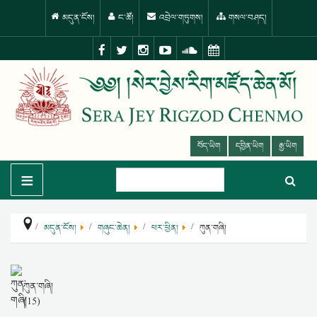
མདུན་ངོས།
ང་ཚོ།
འབྲེལ་གཏུགས།
གསལ་བཤད།
བོད་ཡིག
དབྱིན་ཡིག
རྒྱ་ཡིག
≡
མདུན་ངོས།
གཞུང་ཆེན།
ཕར་ཕྱིན།
ཀུན་གཞི།
ཀུན་གཞི།
(15)