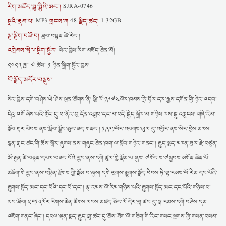
རིག་མཛོད་སྒྲ་སྤྱིའི་ཨང་།
SJRA-0746
སྒྲའི་རྣམ་པ།
གྲངས་ཀ
ལྗིད་ཚད།
MP3
48
1.32GB
སྒྲ་སྒྲིག་བཟོ་བ།
ཐུབ་བསྟན་ཚེ་རིང་།
འགྲེམས་སྤེལ་སྒྲིག་སྦྱོར།
སེར་བྱེས་རིག་མཛོད་ཆེན་མོ།
༢༠༢༣ ཟླ་ ༧ ཚེས་ ༡ ཉིན་སྒྲིག་སྦྱོར་བྱས།
ངོ་སྤྲོད་མདོར་བསྡུས།
སེར་བྱེས་དགེ་བཤེས་ཡེ་ཤེས་ཕུན་ཚོགས་ནི། ཕྱི་ལོ་༡༩༧༤ལོར་ཁམས་ཏྲེ་ཧོར་དར་རྒྱས་དགོན་གྱི་ཉེར་འདབ་
དེའུ་འགོ་ཞེས་པའི་གྲོང་དུ་ཕ་ནོར་བུ་དོན་འགྲུབ་དང་མ་བདེ་སྐྱིད་སྒྲོལ་མ་གཉིས་ལས་སྐུ་འཁྲུངས། གཞི་རིམ་
སློབ་གྲྭར་ཕེབས་ནས་སློབ་སྦྱོང་ཅུང་ཟད་གནང་། ༡༩༩༡ལོར་འཕགས་ཡུལ་དུ་འབྱོར་ནས་སེར་བྱེས་མཁས་
སྙན་གྲྭང་ཚང་གི་ཆོས་སྒོར་ཞུགས་ནས་གཞུང་ཆེན་ཁག་ལ་སློབ་གཉེར་གནང་། རྒྱུད་སྨད་མཁན་ཟུར་རྗེ་བཙུན་
ཨོ་རྒྱན་ཚེ་བརྟན་དཔལ་བཟང་པོའི་དྲུང་ནས་དགེ་ཚུལ་གྱི་སྡོམ་པ་ཞུས། ༧གོང་ས་༧སྐྱབས་མགོན་ཆེན་པོ་
མཆོག་གི་དྲུང་ནས་བསྙེན་རྫོགས་ཀྱི་སྡོམ་པ་ཞུས། དགེ་ལུགས་རྒྱུགས་སྤྲོད་ཕེབས་ཏེ་ལྷ་རམས་ལོ་རིམ་དང་པོའི་
རྒྱུགས་སྤྲོད་ཨང་དང་པོའི་དང་པོ་དང་། ལྷ་རམས་ལོ་རིམ་གཉིས་པའི་རྒྱུགས་སྤྲོད་ཨང་དང་པོའི་གཉིས་པ་
ཡང་ཐོབ། ༢༠༡༢ལོར་རིགས་ཆེན་ཚོགས་ལངས་མཛད་ཅིང་ལོ་དེར་གྲྭ་ཚང་དུ་ལྷ་རམས་དགེ་བཤེས་དམ་
འཇོག་གནང་ཞིང་། དཔལ་ལྡན་སྨད་རྒྱུད་གྲྭ་ཚང་དུ་ཆོས་ཐོག་ལོ་གཅིག་གི་རིང་གསང་སྔགས་ཀྱི་གསན་བསམ་