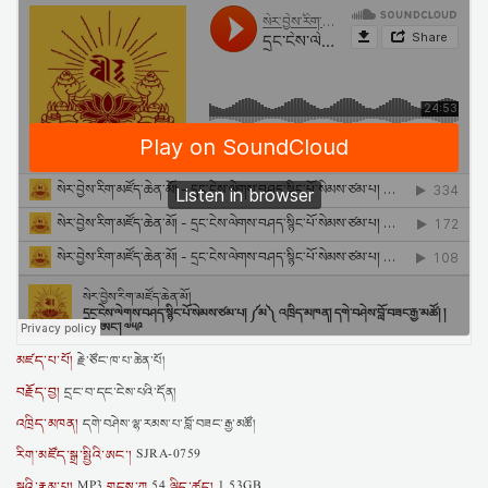
མཛད་པ་པོ།
རྗེ་ཙོང་ཁ་པ་ཆེན་པོ།
བརྗོད་བྱ།
དྲང་བ་དང་ངེས་པའི་དོན།
འཁྲིད་མཁན།
དགེ་བཤེས་ལྷ་རམས་པ་བློ་བཟང་རྒྱ་མཚོ།
རིག་མཛོད་སྒྲ་སྤྱིའི་ཨང་།
SJRA-0759
སྒྲའི་རྣམ་པ།
གྲངས་ཀ
ལྗིད་ཚད།
MP3
54
1.53GB