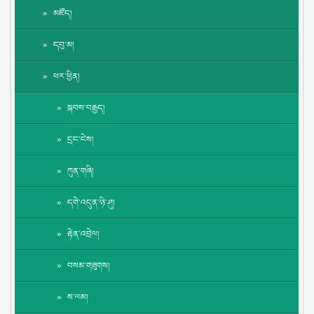
མཛོད།
དབུ་མ།
ཕར་ཕྱིན།
སྐབས་བརྒྱད།
དྲང་ངེས།
ཀུན་གཞི།
དགེ་འདུན་ཉི་ཤུ།
རྟེན་འབྲེལ།
བསམ་གཟུགས།
ས་ལམ།