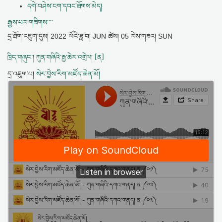
དགེ་བཤེས་ངག་དབང་ཐོགས་མེད།
རྒྱས་པར་གཟིགས་་་་
དྲ་ཐོག་འཇུག་དུས།
2022 ལོའི་ཟླ་བ། JUN ཚེས། 05 རེས་གཟའ། SUN
ཁྲིད་གཞུང་། ཀུན་གཞིའི་རྒྱ་ཆེར་འགྲེལ། [ན]
དྲ་འཇུག་པ།
སེར་བྱེས་རིག་མཛོད་ཆེན་མོ།