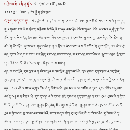
འགྲེམས་སྤེལ་སྒྲིག་སྦྱོར།
སེར་བྱེས་རིག་མཛོད་ཆེན་མོ།
༢༠༢༣ ཟླ་ ༩ ཚེས་ ༨ ཉིན་སྒྲིག་སྦྱོར་བྱས།
ངོ་སྤྲོད་མདོར་བསྡུས།
སེར་བྱེས་ལྷོ་པ་དགེ་བཤེས་ལྷ་རམས་པ་བློ་བཟང་རྒྱ་མཚོ་ནི། མདོ་ཁམས་སོག་ཤོད་དུ་
སྐུ་འཁྲུངས། གཞི་རིམ་སློབ་གྲྭ་འགྲིམས་ཏེ་བོད་ཡིག་དང་ཨང་རྩིས་སོགས་སྦྱངས། སོག་ཙན་དན་དགོན་གྱི་ཆོས་
སྒོར་ཞུགས་ཏེ་འདོན་ཆོག་ཕྱག་ལེན་རྣམས་ཞིབ་པར་སྦྱངས། ༡༩༩༧ལོར་རྒྱ་གར་དུ་འབྱོར་ཞིང་སེར་བྱེས་གྲྭ་
ཚང་གི་ཆོས་སྒོར་ཞུགས་ནས་གཞུང་ཆེན་ཁག་ལ་སློབ་གཉེར་གནང་ནས་ལོ་འཁོར་གྱི་རྒྱུགས་སྤྲོད་ཕལ་ཆེ་བ་རྩེ་
ཕུད་དང་པོའི་དང་པོ་དང་། ཕར་ཕྱིན་རབ་འབྱམས་དང་དབུ་མ་རབ་འབྱམས་གཉིས་ཀ་རྒྱུགས་འབྲས་རྩེ་ཕུད་
དང་པོའི་དང་པོ་ཐོབ། རིགས་ཆུང་ཚོགས་ལངས་མཛད།
ཞར་ལ་བརྡ་སྤྲོད་དང་སྙན་ངག་སོགས་སྦྱངས་ནས་སློབ་ཕྲུག་མང་པོར་སུམ་རྟགས་དག་གསུམ་འཆད་ཁྲིད་
ཀྱང་བྱས། ༢༠༠༨ལོར་གདན་ས་གསུམ་གྱི་དགེ་འདུན་ཚོགས་པའི་དབུས་སུ་ཚད་མ་རྣམ་འགྲེལ་གྱི་དམ་འཇོག་
དང་། ༢༠༡༢ལོར་འཇང་དགུན་ཆོས་ཆེན་མོའི་མཚན་ཕུད་དམ་བཅའ་འཇོག་གནང་། ༢༠༠༩ལོར་ྋསྐྱབས་
མགོན་ྋརྒྱལ་བ་རིན་པོ་ཆེ་དྲུང་དུ་དབུ་མའི་དགག་བྱའི་དཀའ་གནད་རྩོད་རྒྱུགས་ཕུལ། ༢༠༡༥ནས་རིམ་གྱིས་
ལོ་ངོ་དྲུག་གི་རིང་དགེ་ལུགས་རྒྱུགས་སྤྲོད་ཆེན་མོར་ཞུགས་ཏེ་ལོ་ལྟར་རྒྱུགས་འབྲས་རྩེ་ཕུད་དང་པོའི་དང་པོ་
བླངས་ཏེ་མཐར་ལྷ་རམས་ཨང་དང་པོའི་མཚན་གནས་ཐོབ། ༢༠༢༠ལོར་སེ་ར་ཚོགས་ཆེན་དུ་རིགས་ཆེན་
ཚོགས་ལངས་དང་དཀར་སྤྲོ་ཚོགས་ལངས་གཉིས་ཀའི་གོ་སྐབས་ཐོབ། ༢༠༢༡ལོ་རྒྱུད་སྨད་གྲྭ་ཚང་དུ་གསང་