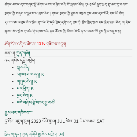
ཚོགས་ལངས་དང་དཀར་སྤྲོ་ཚོགས་ལངས་གཉིས་ཀའི་གོ་སྐབས་ཐོབ། ༢༠༢༡ལོ་རྒྱུད་སྨད་གྲྭ་ཚང་དུ་གསང་
སྔགས་ཀྱི་གཞུང་ལ་སྦྱངས་པ་བྱས་ཤིང་། གསང་སྔགས་ཀྱི་རྒྱུགས་འབྲས་ཀྱང་ཨང་དང་པོའི་དང་པོ་ཐོབ།
༢༠༠༩ནས་བཟུང་སེར་བྱེས་གྲྭ་ཚང་གི་དཔེ་ཁྲིད་དགེ་རྒན་བྱས་ཏེ་སློབ་ཁྲིད་བྱས་དང་བྱེད་མུས་ཡིན་ལ། དེང་
སྐབས་སེར་བྱེས་གྲྭ་ཚང་གི་མཁས་པའི་ལྷན་ཚོགས་ཀྱི་ཚོགས་མི་ཡིན་པ་བཅས་ལོ་རྒྱུས་སྙིང་བསྡུས་སུ།
1316
ཤོག་ངོས་འདི་ལ་ཐེངས་
གཟིགས་འདུག
ཚན་པ།
ཀུན་གཞི།
ནང་གསེས་དབྱེ་འབྱེད།
སྒྲ་མཛོད།
མཁས་པ་གཞན། K
གཞུང་ཆེན། K
ཕར་ཕྱིན། K
དྲང་ངེས། K
དགེ་བཤེས་བློ་བཟང་རྒྱ་མཚོ།
རྒྱས་པར་གཟིགས་་་་
དྲ་ཐོག་འཇུག་དུས།
2023 ལོའི་ཟླ་བ། JUL ཚེས། 01 རེས་གཟའ། SAT
ཁྲིད་གཞུང་། ཀུན་གཞིའི་རྒྱ་ཆེར་འགྲེལ། [ཐ]