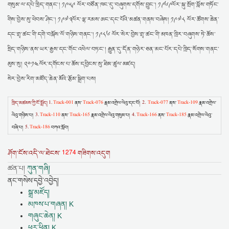
གསུམ་ལ་དཔེ་ཁྲིད་གནང་། ༡༩༥༩ ལོར་བཙོན་ཁང་དུ་བཞུགས་དགོས་བྱུང་། ༡༩༦༩ལོར་སྐུ་སྲོག་བློས་གཏོང་
གིས་བྱེས་སུ་ཕེབས་ཤིང་། ༡༩༧༣ལོར་ལྷ་རམས་ཨང་དང་པོའི་མཚན་གནས་བཞེས། ༡༩༧༨ ལོར་ཚོགས་ཆེན་
དང་གྲྭ་ཚང་གི་དགེ་བསྐོས་ལོ་གཉིས་གནང་། ༡༩༨༦ ལོར་སེར་བྱེས་གྲྭ་ཚང་གི་མཁན་ཁྲིར་བཞུགས་ཏེ་ཆོས་
སྲིད་གཉིས་ནས་ཡར་རྒྱས་དང་གོང་འཕེལ་བཏང་། རྒྱུན་དུ་དོན་གཉེར་ཅན་མང་པོར་དཔེ་ཁྲིད་སོགས་གནང་
མུས་སུ། ༢༠༡༤ལོར་དགོངས་པ་ཆོས་དབྱིངས་སུ་ཐིམ་ཚུལ་མཛད།
སེར་བྱེས་རིག་མཛོད་ཆེན་མོའི་རྩོམ་སྒྲིག་པས།
ཁྲིད་མཚམས་ཀྱི་ངོ་སྤྲོད།
1.
Track-001
ནས་
Track-076
རྣམ་འགྲེལ་ལེའུ་དང་པོ།
2.
Track-077
ནས་
Track-109
རྣམ་འགྲེལ་
ལེའུ་གཉིས་པ།
3.
Track-110
ནས་
Track-165
རྣམ་འགྲེལ་ལེའུ་གསུམ་པ།
4.
Track-166
ནས་
Track-185
རྣམ་འགྲེལ་ལེའུ་
བཞི་པ།
5.
Track-186
བཀའ་སློབ།
1274
ཤོག་ངོས་འདི་ལ་ཐེངས་
གཟིགས་འདུག
ཚན་པ།
ཀུན་གཞི།
ནང་གསེས་དབྱེ་འབྱེད།
སྒྲ་མཛོད།
མཁས་པ་གཞན། K
གཞུང་ཆེན། K
ཕར་ཕྱིན། K