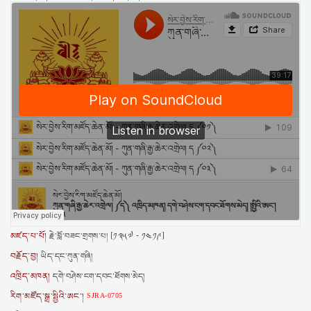
མཛད་པ་པོ།
རྗེ་བློ་བཟང་གྲགས་པ། [༡༣༥༧ - ༡༤༡༩]
བརྗོད་བྱ།
ཡིད་དང་ཀུན་གཞི།
འཁྲིད་མཁན།
དགེ་བཤེས་ངག་དབང་ཐོགས་མེད།
རིག་མཛོད་སྒྲ་སྤྱིའི་ཨང་།
SJRA-0705