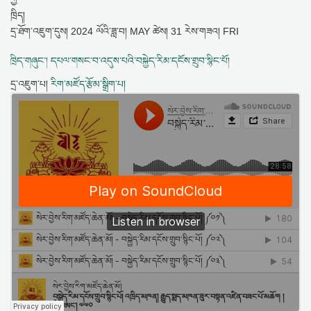
དྲ་ཐོག་འཇུག་དུས།
2024 ལོའི་ཟླ་བ། MAY ཚེས། 31 རེས་གཟའ། FRI
ཁྲིད་གཞུང་། དཔལ་གསང་བ་འདུས་པའི་བསྐྱེད་རིམ་དངོས་གྲུབ་སྙིང་པོ།
དྲ་འཇུག་པ།
རིག་མཛོད་རྩོམ་སྒྲིག་པ།