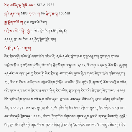
རིག་མཛོད་སྒྲ་སྤྱིའི་ཨང་།
SJRA-0737
སྒྲའི་རྣམ་པ།
གྲངས་ཀ
ལྗིད་ཚད།
MP3
06
150MB
སྒྲ་སྒྲིག་བཟོ་བ།
ཐུབ་བསྟན་ཚེ་རིང་།
འགྲེམས་སྤེལ་སྒྲིག་སྦྱོར།
སེར་བྱེས་རིག་མཛོད་ཆེན་མོ།
༢༠༢༢ ཟླ་ ༡༠ ཚེས་ ༡༣ ཉིན་སྒྲིག་སྦྱོར་བྱས།
ངོ་སྤྲོད་མདོར་བསྡུས།
སེར་བྱེས་དགེ་བཤེས་བློ་བཟང་ཆོས་འཕེལ་ནི། ༡༩༦༣ ལོར་ལྷོ་ཁ་ཁུལ་དུ་སྐུ་འཁྲུངས། ཆུང་དུས་དམངས་
བཙུགས་སློབ་གྲྭ་འགྲིམས་ཏེ་བོད་ཡིག་འབྲི་ཀློག་སོགས་ལ་སྦྱངས། ༡༩༨༢ ལོར་དགའ་ལྡན་དུ་ཆོས་སྒོར་ཞུགས།
༨༣ ལོར་འཕགས་ཡུལ་དུ་ཕེབས་ཏེ། སེར་བྱེས་གྲྭ་ཚང་དུ་ཆོས་ཞུགས་ཀྱིས་གཞུང་ཆེན་ལ་སློབ་གཉེར་གནང་།
༨༥ ལོར་༧ གོང་ས་མཆོག་ལས་བསྙེན་རྫོགས་ཀྱི་སྡོམ་པ་མནོས། སློབ་གཉེར་གྱི་སྐབས་ཏེ་ཆོས་ར་འགྲིམ་བཞིན་
པའི་སྐབས་ནས་སློབ་གཉེར་པ་རྣམས་ལ་ཉིན་རེར་འཛིན་གྲྭ་ལྔ་དྲུག་རེར་དཔེ་ཁྲིད་ཆད་མེད་གནང་། ༢༠༠༡
ལོར་དགེ་བཤེས་ལྷ་རམས་པའི་དམ་འཇོག་དང་། ལྷ་རམས་ཨང་དང་པོའི་མཚན་རྟགས་བཞེས། དགེ་བཤེས་
ཐོན་པ་དང་དཔལ་ལྡན་སྨད་རྒྱུད་གྲྭ་ཚང་དུ་ལོ་གཅིག་གི་ཆོས་ཐོག་འགྲིམས། རྒྱུན་དུ་སློབ་གཉེར་པ་བརྒྱ་ཕྲག་
མང་པོར་དཔེ་ཁྲིད་དང་། ༢༠༠༥ ལོར་ཨ་ཏི་ཤ་ཆོས་ཚོགས་ནས་གདན་ཞུས་ལྟར་ཐེ་ཝན་དུ་ཕེབས་ཏེ། ཤཱཀྱའི་
འོད་སྣང་སློབ་གྲྭའི་དགེ་རྒན་སོགས་གནང་བཞིན། ཕྱི་ནང་གི་དོན་གཉེར་ཅན་མང་པོར་གཞུང་ཆེན་དཔེ་ཁྲིད་