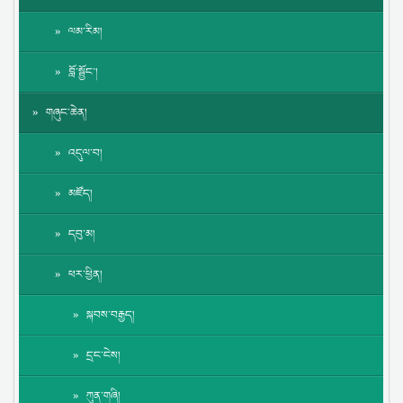
ལམ་རིམ།
བློ་སྦྱོང་།
གཞུང་ཆེན།
འདུལ་བ།
མཛོད།
དབུ་མ།
ཕར་ཕྱིན།
སྐབས་བརྒྱད།
དྲང་ངེས།
ཀུན་གཞི།