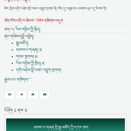
ངོ་སྤྲོད་མདོར་བསྡུས།
སེར་བྱེས་དགེ་བཤེས་བློ་བཟང་འབྲུག་གྲགས་ནི། བོད་དུ་འཁྲུངས། འཕགས་ཡུལ་དུ་ཕེབས་ཏེ།
1984
ཤོག་ངོས་འདི་ལ་ཐེངས་
གཟིགས་འདུག
ཚན་པ།
རིམ་གཉིས་ཀྱི་ཁྲིད།
ནང་གསེས་དབྱེ་འབྱེད།
སྒྲ་མཛོད།
མཁས་པ་གཞན། K
གསང་སྔགས། K
རིམ་གཉིས་ཀྱི་ཁྲིད། K
དགེ་བཤེས་བློ་བཟང་འབྲུག་གྲགས།
རྒྱས་པར་གཟིགས་་་་
ངོ་ཤོག
1
ནས་
6
མཁས་པ་གཞན་གྱི་སྒྲ་མཛོད་ཀྱི་དཀར་ཆག