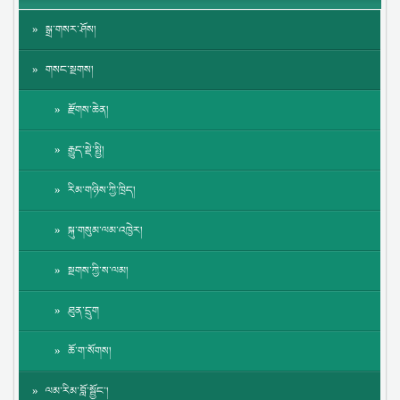
སྒྲ་གསར་ཤོས།
གསང་སྔགས།
རྫོགས་ཆེན།
རྒྱུད་སྡེ་སྤྱི།
རིམ་གཉིས་ཀྱི་ཁྲིད།
སྐུ་གསུམ་ལམ་འཁྱེར།
སྔགས་ཀྱི་ས་ལམ།
ཐུན་དྲུག
ཆོ་ག་སོགས།
ལམ་རིམ་བློ་སྦྱོང་།