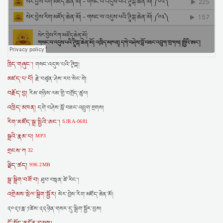
ཁྲིད་གཞུང་།
གསང་འདུས་པའི་ཊཱིཀྐ།
མཛད་པ་པོ།
རྗེ་བཙུན་ཤེས་རབ་སེང་གེ།
བརྗོད་བྱ།
རིམ་གཉིས་ལམ་གྱི་བགྲོད་ཚུལ།
འཁྲིད་མཁན།
དགེ་བཤེས་བློ་བཟང་འབྲུག་གྲགས།
རིག་མཛོད་སྒྲ་སྤྱིའི་ཨང་།
SJRA-0681
སྒྲའི་རྣམ་པ།
MP3
གྲངས་ཀ
32
ལྗིད་ཚད།
996.2MB
སྒྲ་སྒྲིག་བཟོ་བ།
ཐུབ་བསྟན་ཚེ་རིང་།
འགྲེམས་སྤེལ་སྒྲིག་སྦྱོར།
སེར་བྱེས་རིག་མཛོད་ཆེན་མོ།
༢༠༢༡ཟླ་༡ཚེས་༢༢ཉིན་གསར་དུ་སྒྲིག་སྦྱོར་བྱས།