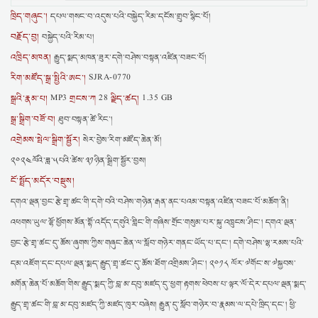
ཁྲིད་གཞུང་།
དཔལ་གསང་བ་འདུས་པའི་བསྐྱེད་རིམ་དངོས་གྲུབ་སྙིང་པོ།
བརྗོད་བྱ།
བསྐྱེད་པའི་རིམ་པ།
འཁྲིད་མཁན།
རྒྱུད་སྨད་མཁན་ཟུར་དགེ་བཤེས་བསྟན་འཛིན་བཟང་པོ།
རིག་མཛོད་སྒྲ་སྤྱིའི་ཨང་།
SJRA-0770
སྒྲའི་རྣམ་པ།
གྲངས་ཀ
ལྗིད་ཚད།
MP3
28
1.35 GB
སྒྲ་སྒྲིག་བཟོ་བ།
ཐུབ་བསྟན་ཚེ་རིང་།
འགྲེམས་སྤེལ་སྒྲིག་སྦྱོར།
སེར་བྱེས་རིག་མཛོད་ཆེན་མོ།
༢༠༢༤ལོའི་ཟླ་༥པའི་ཚེས་༣༡ཉིན་སྒྲིག་སྦྱོར་བྱས།
ངོ་སྤྲོད་མདོར་བསྡུས།
དགའ་ལྡན་བྱང་རྩེ་གྲྭ་ཚང་གི་དགེ་བའི་བཤེས་གཉེན་རྒན་ནང་པའམ་བསྟན་འཛིན་བཟང་པོ་མཆོག་ནི།
འཕགས་ཡུལ་ལྷོ་ཕྱོགས་མོན་གྷོ་འདོད་དགུའི་གླིང་གི་གཞིས་གྲོང་གསུམ་པར་སྐུ་འཁྲུངས་ཤིང་། དགའ་ལྡན་
བྱང་རྩེ་གྲྭ་ཚང་དུ་ཆོས་ཞུགས་ཀྱིས་གཞུང་ཆེན་ལ་སློབ་གཉེར་གནང་ཡོད་པ་དང་། དགེ་བཤེས་ལྷ་རམས་པའི་
དམ་འཇོག་དང་དཔལ་ལྡན་སྨད་རྒྱུད་གྲྭ་ཚང་དུ་ཆོས་ཐོག་འགྲིམས་ཤིང་། ༢༠༡༨ ལོར་༧གོང་ས་༧སྐྱབས་
མགོན་ཆེན་པོ་མཆོག་གིས་རྒྱུད་སྨད་ཀྱི་བླ་མ་དབུ་མཛད་དུ་ཕྱག་རྟགས་ཕེབས་པ་ལྟར་ལོ་དེར་དཔལ་ལྡན་སྨད་
རྒྱུད་གྲྭ་ཚང་གི་བླ་མ་དབུ་མཛད་ཀྱི་མཛད་ཁུར་བཞེས། རྒྱུན་དུ་སློབ་གཉེར་བ་རྣམས་ལ་དཔེ་ཁྲིད་དང་། ཕྱི་