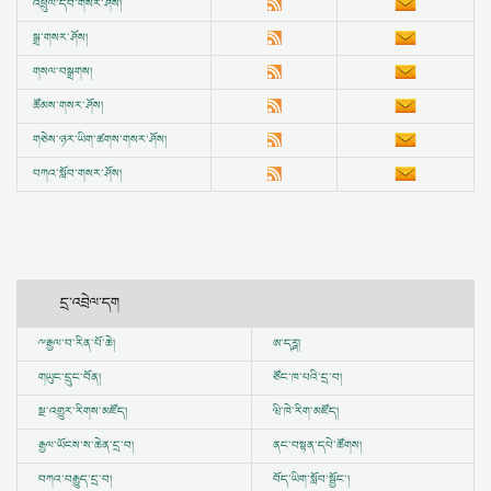
འཕྲུལ་དེབ་གསར་ཤོས།
སྒྲ་གསར་ཤོས།
གསལ་བསྒྲགས།
ཚོམས་གསར་ཤོས།
གཅེས་ཉར་ཡིག་ཚགས་གསར་ཤོས།
བཀའ་སློབ་གསར་ཤོས།
དྲ་འབྲེལ་དག
ྋ
རྒྱལ་བ་རིན་པོ་ཆེ།
ཨ་དཪྴ།
གཡུང་དྲུང་བོན།
ཙོང་ཁ་པའི་དྲ་བ།
སྔ་འགྱུར་རིགས་མཛོད།
ཝི་ཁེ་རིག་མཛོད།
རྒྱལ་ཡོངས་ས་ཆེན་དྲ་བ།
ནང་བསྟན་དཔེ་ཚོགས།
བཀའ་བརྒྱུད་དྲ་བ།
བོད་ཡིག་སློབ་སྦྱོང་།