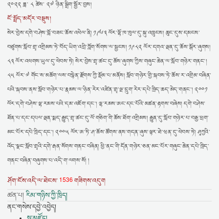
༢༠༢༢ ཟླ་ ༨ ཚེས་ ༢༧ ཉིན་སྒྲིག་སྦྱོར་བྱས།
ངོ་སྤྲོད་མདོར་བསྡུས།
སེར་བྱེས་དགེ་བཤེས་བློ་བཟང་ཆོས་འཕེལ་ནི། ༡༩༦༣ ལོར་ལྷོ་ཁ་ཁུལ་དུ་སྐུ་འཁྲུངས། ཆུང་དུས་དམངས་
བཙུགས་སློབ་གྲྭ་འགྲིམས་ཏེ་བོད་ཡིག་འབྲི་ཀློག་སོགས་ལ་སྦྱངས། ༡༩༨༢ ལོར་དགའ་ལྡན་དུ་ཆོས་སྒོར་ཞུགས།
༨༣ ལོར་འཕགས་ཡུལ་དུ་ཕེབས་ཏེ། སེར་བྱེས་གྲྭ་ཚང་དུ་ཆོས་ཞུགས་ཀྱིས་གཞུང་ཆེན་ལ་སློབ་གཉེར་གནང་།
༨༥ ལོར་༧ གོང་ས་མཆོག་ལས་བསྙེན་རྫོགས་ཀྱི་སྡོམ་པ་མནོས། སློབ་གཉེར་གྱི་སྐབས་ཏེ་ཆོས་ར་འགྲིམ་བཞིན་
པའི་སྐབས་ནས་སློབ་གཉེར་པ་རྣམས་ལ་ཉིན་རེར་འཛིན་གྲྭ་ལྔ་དྲུག་རེར་དཔེ་ཁྲིད་ཆད་མེད་གནང་། ༢༠༠༡
ལོར་དགེ་བཤེས་ལྷ་རམས་པའི་དམ་འཇོག་དང་། ལྷ་རམས་ཨང་དང་པོའི་མཚན་རྟགས་བཞེས། དགེ་བཤེས་
ཐོན་པ་དང་དཔལ་ལྡན་སྨད་རྒྱུད་གྲྭ་ཚང་དུ་ལོ་གཅིག་གི་ཆོས་ཐོག་འགྲིམས། རྒྱུན་དུ་སློབ་གཉེར་པ་བརྒྱ་ཕྲག་
མང་པོར་དཔེ་ཁྲིད་དང་། ༢༠༠༥ ལོར་ཨ་ཏི་ཤ་ཆོས་ཚོགས་ནས་གདན་ཞུས་ལྟར་ཐེ་ཝན་དུ་ཕེབས་ཏེ། ཤཱཀྱའི་
འོད་སྣང་སློབ་གྲྭའི་དགེ་རྒན་སོགས་གནང་བཞིན། ཕྱི་ནང་གི་དོན་གཉེར་ཅན་མང་པོར་གཞུང་ཆེན་དཔེ་ཁྲིད་
གནང་བཞིན་བཞུགས་པ་འདི་ག་ལགས་སོ། །
1536
ཤོག་ངོས་འདི་ལ་ཐེངས་
གཟིགས་འདུག
ཚན་པ།
རིམ་གཉིས་ཀྱི་ཁྲིད།
ནང་གསེས་དབྱེ་འབྱེད།
སྒྲ་མཛོད།