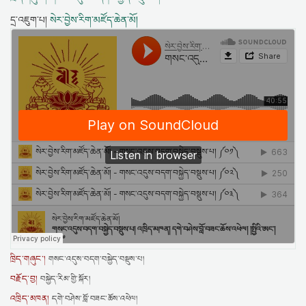
དྲ་འཇུག་པ།
སེར་བྱེས་རིག་མཛོད་ཆེན་མོ།
ཁྲིད་གཞུང་།
གསང་འདུས་བདག་བསྐྱེད་བསྡུས་པ།
བརྗོད་བྱ།
བསྐྱེད་རིམ་གྱི་སྐོར།
འཁྲིད་མཁན།
དགེ་བཤེས་བློ་བཟང་ཆོས་འཕེལ།