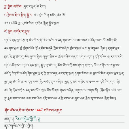
སྒྲ་སྒྲིག་བཟོ་བ།
ཐུབ་བསྟན་ཚེ་རིང་།
འགྲེམས་སྤེལ་སྒྲིག་སྦྱོར།
སེར་བྱེས་རིག་མཛོད་ཆེན་མོ།
༢༠༢༤ལོའི་ཟླ་༥པའི་ཚེས་༣༡ཉིན་སྒྲིག་སྦྱོར་བྱས།
ངོ་སྤྲོད་མདོར་བསྡུས།
དགའ་ལྡན་བྱང་རྩེ་གྲྭ་ཚང་གི་དགེ་བའི་བཤེས་གཉེན་རྒན་ནང་པའམ་བསྟན་འཛིན་བཟང་པོ་མཆོག་ནི།
འཕགས་ཡུལ་ལྷོ་ཕྱོགས་མོན་གྷོ་འདོད་དགུའི་གླིང་གི་གཞིས་གྲོང་གསུམ་པར་སྐུ་འཁྲུངས་ཤིང་། དགའ་ལྡན་
བྱང་རྩེ་གྲྭ་ཚང་དུ་ཆོས་ཞུགས་ཀྱིས་གཞུང་ཆེན་ལ་སློབ་གཉེར་གནང་ཡོད་པ་དང་། དགེ་བཤེས་ལྷ་རམས་པའི་
དམ་འཇོག་དང་དཔལ་ལྡན་སྨད་རྒྱུད་གྲྭ་ཚང་དུ་ཆོས་ཐོག་འགྲིམས་ཤིང་། ༢༠༡༨ ལོར་༧གོང་ས་༧སྐྱབས་
མགོན་ཆེན་པོ་མཆོག་གིས་རྒྱུད་སྨད་ཀྱི་བླ་མ་དབུ་མཛད་དུ་ཕྱག་རྟགས་ཕེབས་པ་ལྟར་ལོ་དེར་དཔལ་ལྡན་སྨད་
རྒྱུད་གྲྭ་ཚང་གི་བླ་མ་དབུ་མཛད་ཀྱི་མཛད་ཁུར་བཞེས། རྒྱུན་དུ་སློབ་གཉེར་བ་རྣམས་ལ་དཔེ་ཁྲིད་དང་། ཕྱི་
ནང་གི་དོན་གཉེར་ཅན་མང་པོར་ལུང་ཆོས་སོགས་གནང་བཞིན་བཞུགས་པ་ལགས་སོ། །[རྩོམ་སྒྲིག་པའི་ལག་
ཏུ་རྣམ་ཐར་མ་རག་པས་གང་ཤེས་འདི་ཙམ་ལས་འབྲི་ཐབས་མ་བྱུང་ཡང་རྗེས་སུ་ཁ་གསབ་བྱེད་ངེས།]
1447
ཤོག་ངོས་འདི་ལ་ཐེངས་
གཟིགས་འདུག
ཚན་པ།
རིམ་གཉིས་ཀྱི་ཁྲིད།
ནང་གསེས་དབྱེ་འབྱེད།