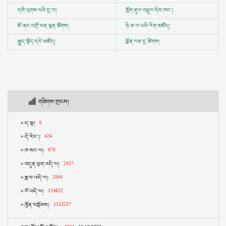
དགེ་ལུགས་པའི་དྲ་བ།
གློག་རྡུལ་འཕྲུལ་དེབ་ཁང་།
ཇོ་ནང་འགྲོ་ཕན་ལྷན་ཚོགས།
ཧི་མ་ལ་ཡའི་རིག་མཛོད།
རྒྱུད་སྟོད་དཔེ་མཛོད།
སྨོན་ལམ་དྲ་ཚིགས།