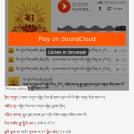
ཁྲིད་གཞུང་།
གསང་འདུས་བསྐྱེད་རིམ་བློ་གསལ་བུང་བའི་རེ་སྐོང་གནད་དོན་གསལ་བ།
བརྗོད་བྱ།
བསྐྱེད་རིམ་དང་བདག་བསྐྱེད་སྦྲགས་ཁྲིད།
འཁྲིད་མཁན།
རྒྱུད་སྨད་མཁན་ཟུར་དགེ་བཤེས་བསྟན་འཛིན་བཟང་པོ།
རིག་མཛོད་སྒྲ་སྤྱིའི་ཨང་།
SJRA-0771
སྒྲའི་རྣམ་པ།
གྲངས་ཀ
ལྗིད་ཚད།
MP3
47
2.6 GB