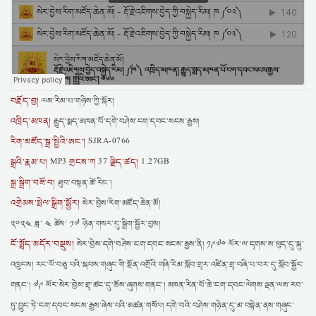
བརྗོད་བྱ།
ལམ་རིམ་པ་གཉིས་ཀྱི་སྐོར།
འཁྲིད་མཁན།
རྒྱུད་སྨད་མཁན་པོ་དགེ་བཤེས་ངག་དབང་སངས་རྒྱས།
རིག་མཛོད་སྒྲ་སྤྱིའི་ཨང་།
SJRA-0766
སྒྲའི་རྣམ་པ།
གྲངས་ཀ
ལྗིད་ཚད།
MP3
37
1.27GB
སྒྲ་སྒྲིག་བཟོ་བ།
ཐུབ་བསྟན་ཚེ་རིང་།
འགྲེམས་སྤེལ་སྒྲིག་སྦྱོར།
སེར་བྱེས་རིག་མཛོད་ཆེན་མོ།
༢༠༢༤ ཟླ་ ༤ ཚེས་ ༡༧ ཉིན་གསར་དུ་སྒྲིག་སྦྱོར་བྱས།
ངོ་སྤྲོད་མདོར་བསྡུས།
སེར་བྱེས་དགེ་བཤེས་ངག་དབང་སངས་རྒྱས་ནི། ༡༩༧༠ ལོར་ལ་དྭགས་ས་ཕུད་དུ་སྐུ་
འཁྲུངས། རང་ལོ་བཅུ་པའི་སྐབས་གཞུང་གི་སྔོན་འགྲོའི་གཞི་རིམ་སློབ་གྲྭར་འཛིན་གྲྭ་བཞི་པ་བར་དུ་སློབ་སྦྱོང་
གནང་། ༧༩ ལོར་སེར་བྱེས་གྲྭ་ཚང་དུ་ཆོས་ཞུགས་གནང་། མཁན་རིན་པོ་ཆེ་ངག་དབང་ལེགས་ལྡན་ལས་རབ་
ཏུ་བྱུང་ཏེ་ངག་དབང་སངས་རྒྱས་ཞེས་པའི་མཚན་གསོལ། དགེ་བའི་བཤེས་གཉེན་དུ་མ་བསྟེན་ནས་གཞུང་