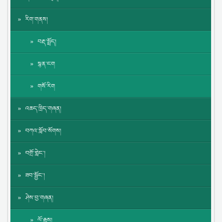
རིག་གནས།
བརྡ་སྤྲོད།
སྙན་ངག
གསོ་རིག
འཆད་ཁྲིད་གཞན།
བཀའ་སློབ་སོགས།
བགྲོ་གླེང་།
ཟབ་སྦྱོང་།
ཤེས་བྱ་གཞན།
ལོ་རྒྱུས།