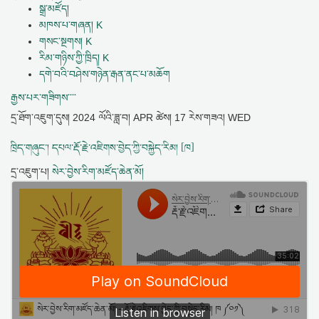
སྒྲ་མཛོད།
མཁས་པ་གཞན། K
གསང་སྔགས། K
རིམ་གཉིས་ཀྱི་ཁྲིད། K
དགེ་བའི་བཤེས་གཉེན་རྒན་ནང་པ་མཆོག
རྒྱས་པར་གཟིགས་་་་
དྲ་ཐོག་འཇུག་དུས།
2024 ལོའི་ཟླ་བ། APR ཚེས། 17 རེས་གཟའ། WED
ཁྲིད་གཞུང་། དཔལ་རྡོ་རྗེ་འཇིགས་བྱེད་ཀྱི་བསྐྱེད་རིམ། [ཁ]
དྲ་འཇུག་པ།
སེར་བྱེས་རིག་མཛོད་ཆེན་མོ།