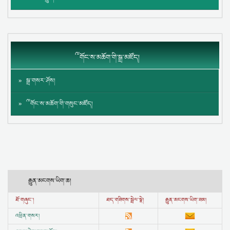
༸གོང་ས་མཆོག་གི་སྒྲ་མཛོད།
སྒྲ་གསར་ཤོས།
༸གོང་ས་མཆོག་གི་གསུང་མཛོད།
རྒྱུན་མངགས་ཡིག་ཆ།
ཐོ་གཞུང་།
ཐད་གཟིགས་སྦྲེལ་སྣེ།
རྒྱུན་མངགས་ཡིག་ཟམ།
འཕྲིན་གསར།