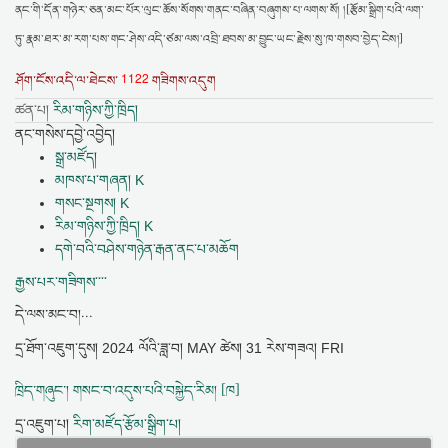
ནང་གི་དོན་གཉེར་ཅན་མང་པོར་ལུང་ཆོས་སོགས་གནང་བཞིན་བཞུགས་པ་ལགས་སོ། །[རྩོམ་སྒྲིག་པའི་ལག་
ཏུ་རྣམ་ཐར་མ་རག་པས་གང་ཤེས་འདི་ཙམ་ལས་འབྲི་ཐབས་མ་བྱུང་ཡང་རྗེས་སུ་ཁ་གསབ་བྱེད་ངེས།]
1122
ཤོག་ངོས་འདི་ལ་ཐེངས་
གཟིགས་འདུག
ཚན་པ།
རིམ་གཉིས་ཀྱི་ཁྲིད།
ནང་གསེས་དབྱེ་འབྱེད།
སྒྲ་མཛོད།
མཁས་པ་གཞན། K
གསང་སྔགས། K
རིམ་གཉིས་ཀྱི་ཁྲིད། K
དགེ་བའི་བཤེས་གཉེན་རྒན་ནང་པ་མཆོག
རྒྱས་པར་གཟིགས་་་་
དེ་ལས་མང་བ།...
དྲ་ཐོག་འཇུག་དུས།
2024 ལོའི་ཟླ་བ། MAY ཚེས། 31 རེས་གཟའ། FRI
ཁྲིད་གཞུང་། གསང་བ་འདུས་པའི་བསྐྱེད་རིམ། [ཁ]
དྲ་འཇུག་པ།
རིག་མཛོད་རྩོམ་སྒྲིག་པ།