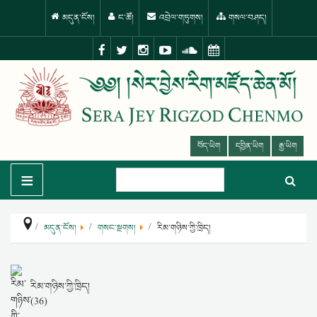
མདུན་ངོས།
ང་ཚོ།
འབྲེལ་གཏུགས།
གསལ་བཤད།
བོད་ཡིག
དབྱིན་ཡིག
རྒྱ་ཡིག
≡
མདུན་ངོས།
གསང་སྔགས།
རིམ་གཉིས་ཀྱི་ཁྲིད།
རིམ་གཉིས་ཀྱི་ཁྲིད།
(36)