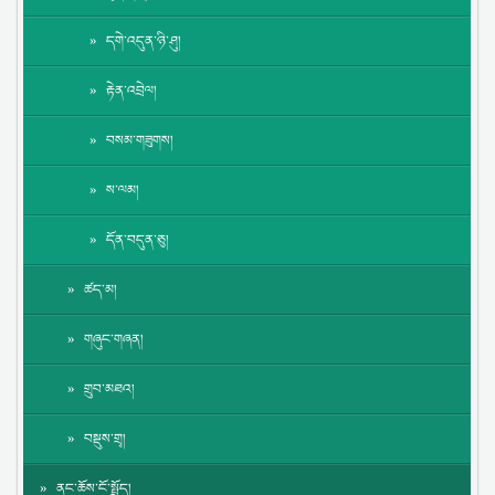
དགེ་འདུན་ཉི་ཤུ།
རྟེན་འབྲེལ།
བསམ་གཟུགས།
ས་ལམ།
དོན་བདུན་ཅུ།
ཚད་མ།
གཞུང་གཞན།
གྲུབ་མཐའ།
བསྡུས་གྲྭ།
ནང་ཆོས་ངོ་སྤྲོད།