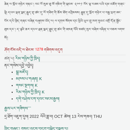
ཆེན་ལ་སློབ་གཉེར་གནང་། རང་ལོ་སུམ་ཅུ་སོ་གཅིག་གི་སྐབས་ ༢༠༠༡ ལོར་ལྷ་རམས་པའི་དམ་འཇོག་གནང་
སྟེ། དཔལ་ལྡན་སྨད་རྒྱུད་གྲྭ་ཚང་དུ་ལོ་གཅིག་གི་ཆོས་ཐོག་འགྲིམསས། རྒྱུན་དུ་སློབ་གཉེར་པ་བརྒྱ་ཕྲག་མང་
པོར་དཔེ་ཁྲིད་གནང་བཞིན་བཞུགས་ཡོད་ལ། ལ་དྭགས་སོགས་དང་ཕྱིའི་ཡུལ་གྲུ་ཁག་ཏུའང་འགྲོ་དོན་སྐྱོང་
མུས་དང་། ད་ལྟའི་ཆར་དཔལ་ལྡན་སྨད་རྒྱུད་གྲྭ་ཚང་གི་མཁན་པོའི་མཛད་ཁུར་བཞེས་བཞིན་པ་བཅས་ལགས་
སོ།།
1278
ཤོག་ངོས་འདི་ལ་ཐེངས་
གཟིགས་འདུག
ཚན་པ།
རིམ་གཉིས་ཀྱི་ཁྲིད།
ནང་གསེས་དབྱེ་འབྱེད།
སྒྲ་མཛོད།
མཁས་པ་གཞན། K
གསང་སྔགས། K
རིམ་གཉིས་ཀྱི་ཁྲིད། K
དགེ་བཤེས་ངག་དབང་སངས་རྒྱས།
རྒྱས་པར་གཟིགས་་་་
དྲ་ཐོག་འཇུག་དུས།
2022 ལོའི་ཟླ་བ། OCT ཚེས། 13 རེས་གཟའ། THU
ཁྲིད་གཞུང་། གསང་འདུས་བདག་བསྐྱེད་བསྡུས་པ།