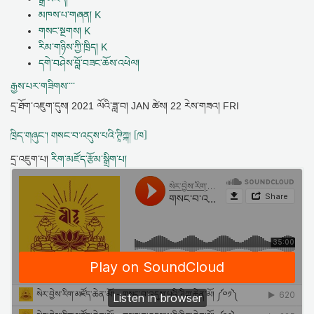
མཁས་པ་གཞན། K
གསང་སྔགས། K
རིམ་གཉིས་ཀྱི་ཁྲིད། K
དགེ་བཤེས་བློ་བཟང་ཆོས་འཕེལ།
རྒྱས་པར་གཟིགས་་་་
དྲ་ཐོག་འཇུག་དུས།
2021 ལོའི་ཟླ་བ། JAN ཚེས། 22 རེས་གཟའ། FRI
ཁྲིད་གཞུང་། གསང་བ་འདུས་པའི་ཊཱིཀྐ། [ཁ]
དྲ་འཇུག་པ།
རིག་མཛོད་རྩོམ་སྒྲིག་པ།