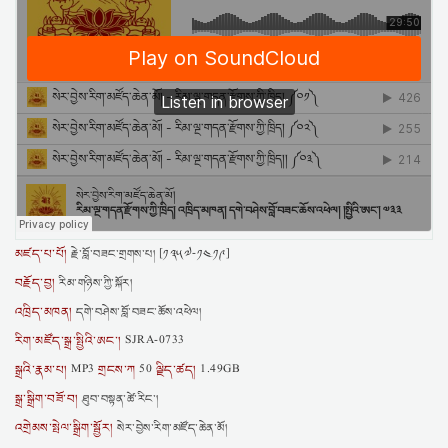
མཛད་པ་པོ།
རྗེ་བློ་བཟང་གྲགས་པ། [༡༣༥༧-༡༤༡༩]
བརྗོད་བྱ།
རིམ་གཉིས་ཀྱི་སྐོར།
འཁྲིད་མཁན།
དགེ་བཤེས་བློ་བཟང་ཆོས་འཕེལ།
རིག་མཛོད་སྒྲ་སྤྱིའི་ཨང་།
SJRA-0733
སྒྲའི་རྣམ་པ།
གྲངས་ཀ
ལྗིད་ཚད།
MP3
50
1.49GB
སྒྲ་སྒྲིག་བཟོ་བ།
ཐུབ་བསྟན་ཚེ་རིང་།
འགྲེམས་སྤེལ་སྒྲིག་སྦྱོར།
སེར་བྱེས་རིག་མཛོད་ཆེན་མོ།