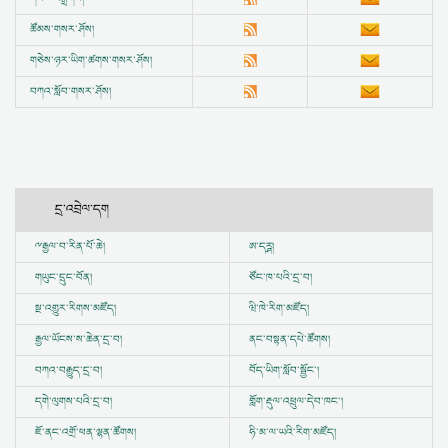
ཚོམས་གསར་ཤོས།
གཅེས་ཉར་ཡིག་ཚགས་གསར་ཤོས།
བཀའ་སློབ་གསར་ཤོས།
དྲ་འབྲེལ་དག
ྋ
རྒྱལ་བ་རིན་པོ་ཆེ།
ཨ་དཪྴ།
གཡུང་དྲུང་བོན།
ཙོང་ཁ་པའི་དྲ་བ།
སྔ་འགྱུར་རིགས་མཛོད།
ཝི་ཁེ་རིག་མཛོད།
རྒྱལ་ཡོངས་ས་ཆེན་དྲ་བ།
ནང་བསྟན་དཔེ་ཚོགས།
བཀའ་བརྒྱུད་དྲ་བ།
བོད་ཡིག་སློབ་སྦྱོང་།
དགེ་ལུགས་པའི་དྲ་བ།
གློག་རྡུལ་འཕྲུལ་དེབ་ཁང་།
ཇོ་ནང་འགྲོ་ཕན་ལྷན་ཚོགས།
ཧི་མ་ལ་ཡའི་རིག་མཛོད།