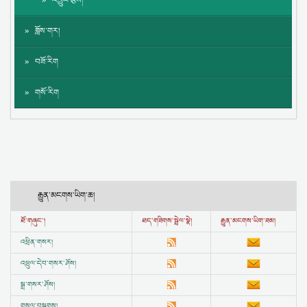
འབྱུང་རྩིས།
ཟློས་གར།
བཟོ་རིག
གསོ་རིག
རྒྱུན་མངགས་ཡིག་ཆ།
ཐོ་གཞུང་།
ཐད་གཟིགས་སྦྲེལ་སྣེ།
རྒྱུན་མངགས་ཡིག་ཟམ།
འཕྲིན་གསར།
འཕྲུལ་དེབ་གསར་ཤོས།
སྒྲ་གསར་ཤོས།
གསལ་བསྒྲགས།