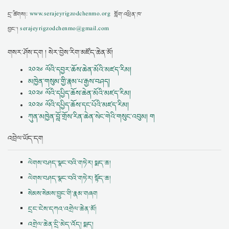
དྲ་ཚིགས།:
www.serajeyrigzodchenmo.org
གློག་འཕྲིན་ཁ་
བྱང་།
serajeyrigzodchenmo@gmail.com
གསར་ཤོས་དག ། སེར་བྱེས་རིག་མཛོད་ཆེན་མོ།
༢༠༢༦ ལོའི་དབྱར་ཆོས་ཆེན་མོའི་མཛད་རིམ།
མཁྱེན་གསུམ་གྱི་རྣམ་པ་རྒྱས་བཤད།
༢༠༢༦ ལོའི་དཔྱིད་ཆོས་ཆེན་མོའི་མཛད་རིམ།
༢༠༢༦ ལོའི་དཔྱིད་ཆོས་དང་པོའི་མཛད་རིམ།
ཀུན་མཁྱེན་བློ་གྲོས་རིན་ཆེན་སེང་གེའི་གསུང་འབུམ། ག
འབྲེལ་ཡོད་དག
ལེགས་བཤད་སྣང་བའི་གཏེར། སྨད་ཆ།
ལེགས་བཤད་སྣང་བའི་གཏེར། སྟོད་ཆ།
སེམས་སེམས་བྱུང་གི་རྣམ་གཞག
དྲང་ངེས་དཀའ་འགྲེལ་ཆེན་མོ།
འགྲེལ་ཆེན་དྲི་མེད་འོད། སྨད།