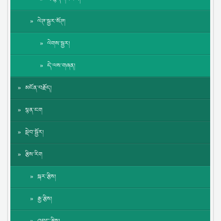
ལེཊ་སྦྱར་སོཊ།
ལེགས་སྦྱར།
དེ་ལས་གཞན།
མངོན་བརྗོད།
སྙན་ངག
སྡེབ་སྦྱོར།
རྩིས་རིག
སྐར་རྩིས།
རྒྱ་རྩིས།