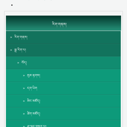
རིག་གནས།
རིག་གནས།
སྒྲ་རིག་པ།
བོད།
སུམ་རྟགས།
དག་ཡིག
མིང་མཛོད།
ཚིག་མཛོད།
ཐ་སྙད་གསར་པ།