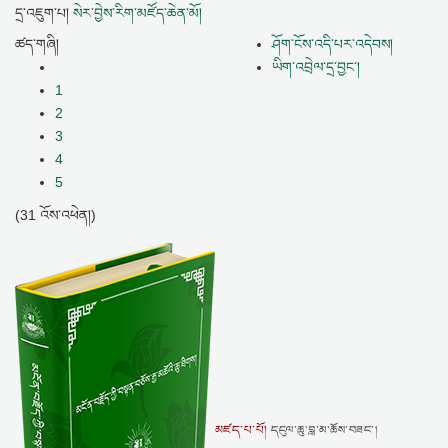
དྲ་འཇུག་པ།
སེར་བྱེས་རིག་མཛོད་ཆེན་མོ།
ཚད་གཞི།
ཤོག་ངོས་འདི་པར་འདེབས།
ཡིག་འབྲེལ་དྲ་བྱང་།
1
2
3
4
5
(31 འོས་འཕེན།)
མཛད་པ་པོ།
དངུལ་ཆུ་བླ་མ་ཆོས་བཟང་།