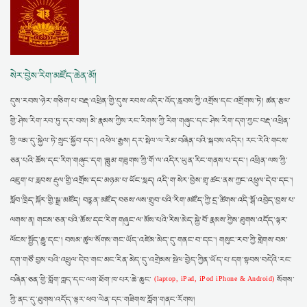
སེར་བྱེས་རིག་མཛོད་ཆེན་མོ།
དུས་རབས་ཉེར་གཅིག་པ་བརྡ་འཕྲིན་གྱི་དུས་རབས་འདིར་འོད་རླབས་ཀྱི་འགྲོས་དང་འགྲོགས་ཏེ། ཚན་རྩལ་
གྱི་ཤེས་རིག་རབ་ཏུ་དར་བས། མི་རྣམས་ཀྱིས་རང་རིགས་ཀྱི་རིག་གཞུང་དང་ཤེས་རིག་དག་ཀྱང་བརྡ་འཕྲིན་
གྱི་ལམ་དུ་སྐྱེལ་ཏེ་སྲུང་སྐྱོབ་དང་། འཕེལ་རྒྱས། དར་སྤེལ་ལ་རེམ་བཞིན་པའི་སྐབས་འདིར། རང་རེའི་གངས་
ཅན་པའི་ཆོས་དང་རིག་གཞུང་དག །ཟླུམ་གཟུགས་ཀྱི་གོ་ལ་འདིར་ཡུན་རིང་གནས་པ་དང་། འཕྲིན་ལས་ཀྱི་
འཇུག་པ་རླབས་རྡུལ་གྱི་འགྲོས་དང་མཉམ་པ་ཡོང་སླད། འདི་ག་སེར་བྱེས་གྲྭ་ཚང་ནས་ཀྱང་འཕྲུལ་དེབ་དང་།
སློབ་ཁྲིད་སྐོར་གྱི་སྒྲ་མཛོད། བརྙན་མཛོད་བཅས་ལས་གྲུབ་པའི་རིག་མཛོད་ཀྱི་དྲ་ཚིགས་འདི་སྒོ་འབྱེད་བྱས་པ་
ལགས་ན། གངས་ཅན་པའི་ཆོས་དང་རིག་གཞུང་ལ་མོས་པའི་རིས་མེད་སྐྱེ་བོ་རྣམས་ཀྱིས་ཐུགས་འདོད་ལྟར་
ལོངས་སྤྱོད་རྒྱུ་དང་། བསམ་ཚུལ་སོགས་གང་ཡོད་འཛེམ་མེད་དུ་གནང་བ་དང་། གསུང་རབ་ཀྱི་གླེགས་བམ་
དག་གཙོ་བྱས་པའི་འཕྲུལ་དེབ་གང་མང་རིན་མེད་དུ་འགྲེམས་སྤེལ་བྱེད་ཀྱིན་ཡོད་པ་དག་སྟབས་བདེའི་རང་
བཞིན་ཅན་གྱི་གློག་ཀླད་དང་ལག་ཐོག་ཁ་པར་ཆེ་ཆུང་
སོགས་
(laptop, iPad, iPod iPhone & Android)
ཀྱི་ནང་དུ་ཐུགས་འདོད་ལྟར་ཕབ་ལེན་དང་གཟིགས་ཀློག་གནང་རོགས།