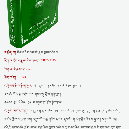
བརྗོད་བྱ།
དོན་གཅིག་མིང་གི་རྣམ་གྲངས་ཚོགས།
རིག་མཛོད་འཕྲུལ་དེབ་ཨང་།
SJRB-0179
ཡིག་ཆའི་རྣམ་པ།
PDF
ལྗིད་ཚད།
464KB
འགྲེམས་སྤེལ་སྒྲིག་སྦྱོར།
སེར་བྱེས་རིག་མཛོད་ཆེན་མོའི་རྩོམ་སྒྲིག་པ།
༢༠༡༦ ལོའི་ཟླ་གཉིས་པར་གསར་དུ་རྩོམ་སྒྲིག་བྱས།
༢༠༢༢ ཟླ་ ༧ ཚེས་ ༡༨ ལ་བསྐྱར་དུ་རྩོམ་སྒྲིག་བྱས།
ངོ་སྤྲོད་མདོར་བསྡུས།
དངུལ་ཆུ་བླ་མ་ཆོས་བཟང་ངམ། ཡོངས་གྲགས་སུ་དངུལ་ཆུ་དྷརྨ་བྷ་དྲ་ཞེས་འབོད།
གཙང་ཕྱོགས་སུ་འཁྲུངས། དགུང་ལོ་བཅུ་གཅིག་སྐབས་ནས་ཡི་གེ་འབྲི་ཀློག་སོགས་སྦྱངས། དགུང་ལོ་བཅུ་
བཞིའི་སྐབས་ཆོས་སྒོར་ཞུགས། བཀྲ་ཤིས་ལྷུན་པོ་སོགས་སུ་གཞུང་ཆེན་ཁག་གཙོ་བྱས་ཏེ་ཐུན་མོང་དང་ཐུན་