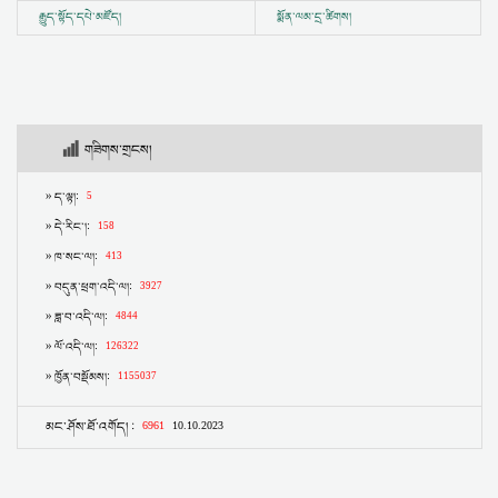
རྒྱུད་སྟོད་དཔེ་མཛོད།
སྨོན་ལམ་དྲ་ཚིགས།