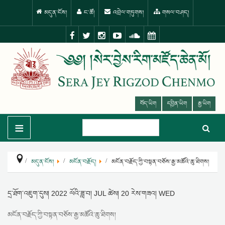
མདུན་ངོས།
ང་ཚོ།
འབྲེལ་གཏུགས།
གསལ་བཤད།
བོད་ཡིག
དབྱིན་ཡིག
རྒྱ་ཡིག
≡
མདུན་ངོས།
མངོན་བརྗོད།
མངོན་བརྗོད་ཀྱི་བསྟན་བཅོས་རྒྱ་མཚོའི་ཆུ་ཐིགས།
དྲ་ཐོག་འཇུག་དུས།
2022 ལོའི་ཟླ་བ། JUL ཚེས། 20 རེས་གཟའ། WED
མངོན་བརྗོད་ཀྱི་བསྟན་བཅོས་རྒྱ་མཚོའི་ཆུ་ཐིགས།