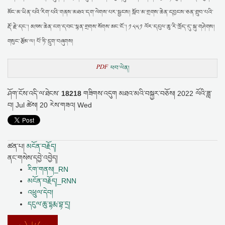
མོང་མ་ཡིན་པའི་རིག་པའི་གནས་མཐའ་དག་ལེགས་པར་སྦྱངས། སློབ་མ་གྲགས་ཆེན་དབྱངས་ཅན་གྲུབ་པའི་
རྡོ་རྗེ་དང་། མཁས་ཆེན་ངག་དབང་སྙན་གྲགས་སོགས་མང་ངོ་། ༡༨༥༡ ལོར་དངུལ་ཆུ་རི་ཁྲོད་དུ་སྐུ་གཤེགས།
གསུང་རྩོམ་ལ། པོ་ཏི་དྲུག་བཞུགས།
PDF
ཕབ་ལེན།
ཤོག་ངོས་འདི་ལ་ཐེངས་
18218
གཟིགས་འདུག
མཐའ་མའི་བསྐྱར་བཅོས།
2022 ལོའི་ཟླ་
བ། Jul ཚེས། 20 རེས་གཟའ། Wed
ཚན་པ།
མངོན་བརྗོད།
ནང་གསེས་དབྱེ་འབྱེད།
རིག་གནས།_RN
མངོན་བརྗོད།_RNN
འཕྲུལ་དེབ།
དངུལ་ཆུ་དྷརྨ་བྷ་དྲ།