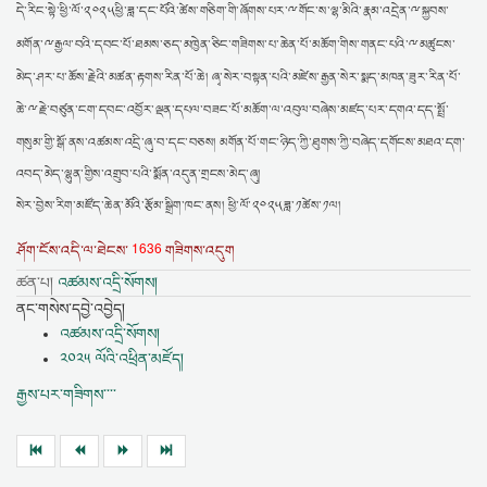
ྋ
ྋ
དེ་རིང་སྟེ་ཕྱི་ལོ་༢༠༢༥ཕྱི་ཟླ་དང་པོའི་ཚེས་གཅིག་གི་ཞོགས་པར་
གོང་ས་ལྷ་མིའི་རྣམ་འདྲེན་
སྐྱབས་
ྋ
ྋ
མགོན་
རྒྱལ་བའི་དབང་པོ་ཐམས་ཅད་མཁྱེན་ཅིང་གཟིགས་པ་ཆེན་པོ་མཆོག་གིས་གནང་པའི་
མཚུངས་
མེད་ཤར་པ་ཆོས་རྗེའི་མཚན་རྟགས་རིན་པོ་ཆེ། ཞྭ་སེར་བསྟན་པའི་མཛེས་རྒྱན་སེར་སྨད་མཁན་ཟུར་རིན་པོ་
ྋ
ཆེ་
རྗེ་བཙུན་ངག་དབང་འབྱོར་ལྡན་དཔལ་བཟང་པོ་མཆོག་ལ་འབུལ་བཞེས་མཛད་པར་དགའ་དད་སྤྲོ་
གསུམ་གྱི་སྒོ་ནས་འཚམས་འདྲི་ཞུ་བ་དང་བཅས། མགོན་པོ་གང་ཉིད་ཀྱི་ཐུགས་ཀྱི་བཞེད་དགོངས་མཐའ་དག་
འབད་མེད་ལྷུན་གྱིས་འགྲུབ་པའི་སྨོན་འདུན་གྲངས་མེད་ཞུ།
སེར་བྱེས་རིག་མཛོད་ཆེན་མོའི་རྩོམ་སྒྲིག་ཁང་ནས། ཕྱི་ལོ་༢༠༢༥ཟླ་༡ཚེས་༡ལ།
1636
ཤོག་ངོས་འདི་ལ་ཐེངས་
གཟིགས་འདུག
ཚན་པ།
འཚམས་འདྲི་སོགས།
ནང་གསེས་དབྱེ་འབྱེད།
འཚམས་འདྲི་སོགས།
༢༠༢༥ ལོའི་འཕྲིན་མཛོད།
རྒྱས་པར་གཟིགས་་་་