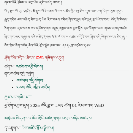
གངས་རིའི་ལྗོངས་ལ་བཀྲ་ཤིས་དགེ་མཚན་འབར། །
བོད་རྒྱལ་ལོ་༢༡༥༢ཤིང་མོ་སྦྲུལ་ལོའི་གནམ་ལོ་གསར་ཚེས་ཀྱི་བཀྲ་ཤིས་དུས་བཟང་ལ། རིགས་རུས་གདུང་
རྒྱུད་གཅིག་ལས་མཆེད་ཅིང་སྐད་ཡིག་རིག་གནས་གཅིག་གིས་བསྡུས་པའི་སྤུན་ཟླ་ཡོངས་དང་། བོད་མི་རིགས་
རིག་གནས་དང་བཅས་པར་དངོས་ཤུགས་བརྒྱུད་གསུམ་ནས་རྒྱབ་སྐྱོར་དང་རོགས་རམས་གནང་མཁན་འཛམ་
གླིང་གང་སར་བཞུགས་པའི་མཆེད་གྲོགས་ཕོ་མོ་ཡོངས་ལ་འཚམ་འདྲིའི་བཀྲ་ཤིས་བདེ་ལེགས་གྲངས་མེད་ཞུ། །
སེར་བྱེས་རིག་མཛོད་ཆེན་མོའི་རྩོམ་སྒྲིག་ཁང་ནས། ༢༠༢༥ཟླ་༠༢ཚེས་༢༨ལ།
2505
ཤོག་ངོས་འདི་ལ་ཐེངས་
གཟིགས་འདུག
ཚན་པ།
འཚམས་འདྲི་སོགས།
ནང་གསེས་དབྱེ་འབྱེད།
འཚམས་འདྲི་སོགས།
༢༠༢༥ ལོའི་འཕྲིན་མཛོད།
རྒྱས་པར་གཟིགས་་་་
དྲ་ཐོག་འཇུག་དུས།
2025 ལོའི་ཟླ་བ། JAN ཚེས། 01 རེས་གཟའ། WED
མཚུངས་མེད་ཤར་པ་ཆོས་རྗེའི་མཚན་རྟགས་འབུལ་བཞེས་མཛད་པ།
དྲ་འཇུག་པ།
རིག་མཛོད་རྩོམ་སྒྲིག་པ།