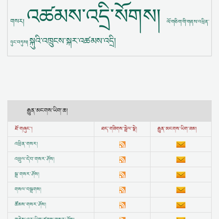
འཚམས་འདྲི་སོགས།
གསར།
ལོ་གཅིག་གི་གནས་འཕྲིན་
སྐུའི་འཁྲུངས་སྐར་འཚམས་འདྲི།
ཉུང་བཏུས།
རྒྱུན་མངགས་ཡིག་ཆ།
ཐོ་གཞུང་།
ཐད་གཟིགས་སྦྲེལ་སྣེ།
རྒྱུན་མངགས་ཡིག་ཟམ།
འཕྲིན་གསར།
འཕྲུལ་དེབ་གསར་ཤོས།
སྒྲ་གསར་ཤོས།
གསལ་བསྒྲགས།
ཚོམས་གསར་ཤོས།