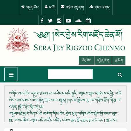
མདུན་ངོས།
ང་ཚོ།
འབྲེལ་གཏུགས།
གསལ་བཤད།
བོད་ཡིག
དབྱིན་ཡིག
རྒྱ་ཡིག
≡
ྋགོང་ས་མཆོག་དགུང་གྲངས་༩༡ལ་ཕེབས་པའི་སྐུའི་འཁྲུངས་སྐར་འཚམས་འདྲི།
: འཚེ་
མེད་ལམ་བཟང་འཇིག་རྟེན་ཁྱབ་པར་བསྟ༵ན། །གངས་ལྗོངས་ལུགས་གཉིས་སྲོག་གི་རྩ་བ་
འཛི༵ན །སྟོང་ཉིད་སྙིང་རྗེ་ཉམ
༸སྐྱབས་རྗེ་བྱ་དོ་རིན་པོ་ཆེ་མཆོག་གིས་སེར་བྱེས་སུ་རྟ་མགྲིན་ཆོས་སྐོར་གྱི་དབང་ལུང་
ཁྲ
: གསང་ཆེན་བསྟན་པའི་མཛོད་འཛིན་དཔལ་ལྡན་སྟོད་རྒྱུད་གྲྭ་ཚང་དང་། སྐུ་བཅར་
རྩེ་རྣམ་རྒྱལ་གྲྭ་ཚང་ཕན་བདེ་ལེགས་བཤ