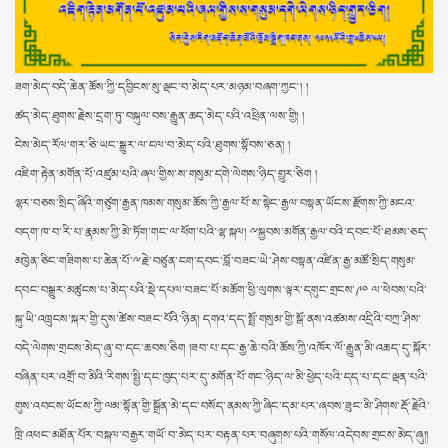
༸དགའ་ལྡན་ཁྲི་ཐོག་༡༠༤པ་ ༸རྗེ་བཙུན་བློ་བཟང་བསྟན་འཛིན་དཔལ་བཟང་པོ་
མཆོག་དགོངས་པ་ཆོས་ད
: ༸འཇམ་དགོན་རྒྱལ་བའི་རྒྱལ་ཚབ་དགའ་ལྡན་ཁྲི་ཐོག་
༡༠༤པ། སྐྱབས་རྗེ་ཁྲི་ཟུར་ཟུར་རིན་པོ་ཆེ་མཚན་བརྗོད་པར་དཀའ་བ་
ཟག་མེད་བདེ་ཆེན་ཆོས་ཀྱི་དབྱིངས་སུ་ལྡང་བ་མེད་པར་མཉམ་བཞག་ཀྱང་། །
སེ་ར་ཐེག་ཆེན་གླིང་དུ་༧སྐུའི་གོ་སྟོན་སྲུང་བརྩི་ཞུས་པ།
: ཕྱི་ལོ་༢༠༢༥ཕྱི་ཟླ་༩ཚེས་༦ནས་
༡༡བར་སེ་ར་ཐེག་ཆེན་གླིང་གོ་སྟོན་གོ་སྒྲིག་ཚོགས་ཆུང་གིས་གོ་སྒྲིག་ཞུས་ཏེ་ཉིན་
ཚད་མེད་ཐུགས་རྗེས་དྲག་ཏུ་བསྐུལ་བས་རྒྱུན་ཆད་མེད་པའི་འཕྲིན་ལས་གྱི། །
སེར་བྱེས་རིག་མཛོད་ཆེན་མོའི་དྲྭ་ཚིགས་སྒོ་འབྱེད་བྱས་ནས་ལོ་བཅུ་འཁོར་བར་གྲྭ་ཚང་
ངེས་མེད་རོལ་གར་ཅི་ཡང་སྒྱུར་ལ་ངལ་བ་མེད་པའི་ཐུགས་སྟོབས་ཅན། །
ནས་རྟ
: ༄༅། །ཕྱི་ལོ་ ༢༠༡༥ ཟླ་བ་༨ ཚེས་༡༩ ཉིན་སེར་བྱེས་མཁས་སྙན་གྲྭ་ཚང་གིས་
འཇིག་རྟེན་མགོན་པོ་འཛུམ་པའི་ཞལ་གྱིས་ས་གསུམ་དགེ་ལེགས་ཉིད་གྱུར་ཅིག །
དེང་རབས་ཀྱི་འགྱུར་འགྲོས་དང་བསྟུན་ནས་
ལྷར་བཅས་སྲིད་ཞིའི་གཙུག་རྒྱན་ཁམས་གསུམ་ཆོས་ཀྱི་རྒྱལ་པོ་ས་སྟེང་རྒྱལ་བསྟན་ཡོངས་རྫོགས་ཀྱི་མངའ་
ྋགོང་ས་མཆོག་དགུང་གྲངས་༩༠ལ་ཕེབས་པའི་སྐུའི་འཁྲུངས་སྐར་འཚམས་འདྲི།
: ཟག་
མེད་བདེ་ཆེན་ཆོས་ཀྱི་དབྱིངས་སུ་ལྡང་བ་མེད་པར་མཉམ་བཞག་ཀྱང་། །ཚད་མེད་ཐུགས་
བདག་ཁ་བ་རི་པ་རྣམས་ཀྱི་མེ་ཏོག་གང་ལ་ཕོག་པའི་ལྷ་སྐལ། ྋསྐྱབས་མགོན་རྒྱལ་བའི་དབང་པོ་ཐམས་ཅད་
རྗེས་དྲག་ཏུ་བསྐུལ་བས་རྒྱུན་
མཁྱེན་ཅིང་གཟིགས་པ་ཆེན་པོ་ྋརྗེ་བཙུན་ངག་དབང་བློ་བཟང་ཡེ་ཤེས་བསྟན་འཛིན་རྒྱ་མཚོ་སྲིད་གསུམ་
དགའ་ལྡན་ཁྲི་ཟུར་རིན་པོ་ཆེས་རྟ་མགྲིན་གཏོར་དབང་གནང་བ།
: འཇམ་མགོན་རྒྱལ་
དབང་བསྒྱུར་མཚུངས་པ་མེད་པའི་སྡེ་དཔལ་བཟང་པོ་མཆོག་ཕྱི་ལུགས་ལྟར་དགུང་གྲངས་༩༠ ལ་ཕེབས་པའི་
བའི་རིང་ལུགས་དྲི་མ་མེད་པ་འཛིན་སྐྱོང་སྤེལ་བ་རྣམས་ཀྱི་གཙུག་གི་རྒྱན་དུ་གྱུར་པ།
སྐུ་ཡི་འཁྲུངས་སྐར་གྱི་དུས་ཚེས་བཟང་པོའི་ཉིན། དགའ་དད་སྤྲོ་གསུམ་གྱི་སྒོ་ནས་འཚམས་འདྲིའི་བཀྲ་ཤིས་
༧དགའ་ལྡན་ཁ
འགན་འཛིན་གསར་རྙིང་གིས་རྩིས་སྤྲོད་ལེན་བྱས།
: འཕྲིན་ཐུང་།: ཕྱི་ལོ་༢༠༢༥ ཟླ་༥ ཚེས་
བདེ་ལེགས་གྲངས་མེད་ཞུ་བ་དང་ཆབས་ཅིག །ཟབ་པ་དང་རྒྱ་ཆེ་བའི་ཆོས་ཀྱི་འཁོར་ལོ་རྒྱུན་མི་འཆད་དུ་སྐོར་
༥ ལ་གྲྭ་ཚང་གི་ཕྱག་མཛོད་དང་རྒྱུན་ལས་ལྷན་འཛོམས་སར་རིག་མཛོད་ཆེན་མོའི་
བཞིན་པར་འགྲོ་བ་མིའི་རིགས་སྤྱི་དང་ཁྱད་པར་དུ་མགོན་པོ་གང་ཉིད་ལ་མི་ཕྱེད་པའི་དད་པ་དང་ལྡན་པའི་
ཕྱག་མཛོད་སྐབས་ཉེར་བཞི་པའི་ལས་ཁུར་དབུ་ཚུགས།
: ཕྱི་ལོ་༢༠༢༥ ཟླ་༤ ཚེས་༡ ཉིན་
གུས་འབངས་ཡོངས་ཀྱི་ལམ་སྟོན་གྱི་སྒྲོན་མེ་དང་བསོད་ནམས་ཀྱི་ཞིང་དམ་པར་ཞབས་ཟུང་མི་ཤིགས་རྡོ་རྗེའི་
སེར་བྱེས་མཁས་སྙན་གྲྭ་ཚང་གི་ཕྱག་མཛོད་གསར་པ། ཕྱག་མཛོད་ཆེན་མོ་དགེ་བཤེས་
བློ་བ
ཁྲི་འཕང་མཐོན་པོར་བསྐལ་བརྒྱར་གཡོ་བ་མེད་པར་བརྟན་པར་བཞུགས་པའི་གསོལ་འདེབས་གྲངས་མེད་ཞུ།།