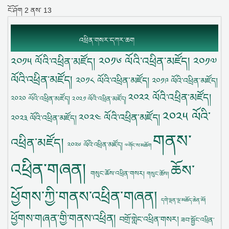
ངོ་ཤོག
2
ནས་
13
འཕྲིན་གསར་དཀར་ཆག
༢༠༡༦ ལོའི་འཕྲིན་མཛོད།
༢༠༡༥ ལོའི་འཕྲིན་མཛོད།
༢༠༡༧
ལོའི་འཕྲིན་མཛོད།
༢༠༡༨ ལོའི་འཕྲིན་མཛོད།
༢༠༡༩ ལོའི་འཕྲིན་མཛོད།
༢༠༢༢ ལོའི་འཕྲིན་མཛོད།
༢༠༢༠ ལོའི་འཕྲིན་མཛོད།
༢༠༢༡ ལོའི་འཕྲིན་མཛོད།
༢༠༢༥ ལོའི་
༢༠༢༤ ལོའི་འཕྲིན་མཛོད།
༢༠༢༣ ལོའི་འཕྲིན་མཛོད།
གནས་
འཕྲིན་མཛོད།
༢༠༢༦ ལོའི་འཕྲིན་མཛོད།
༧གོང་ས་མཆོག
འཕྲིན་གཞན།
ཆོས་
གསུང་ཆོས་འཕྲིན་གསར།
གསུང་ཆོས།
ཕྱོགས་ཀྱི་གནས་འཕྲིན་གཞན།
དགེ་ལྡན་ལྔ་མཆོད་ཆེན་མོ།
ཕྱོགས་གཞན་གྱི་གནས་འཕྲིན།
བགྲོ་གླེང་འཕྲིན་གསར།
ཟབ་སྦྱོང་འཕྲིན་