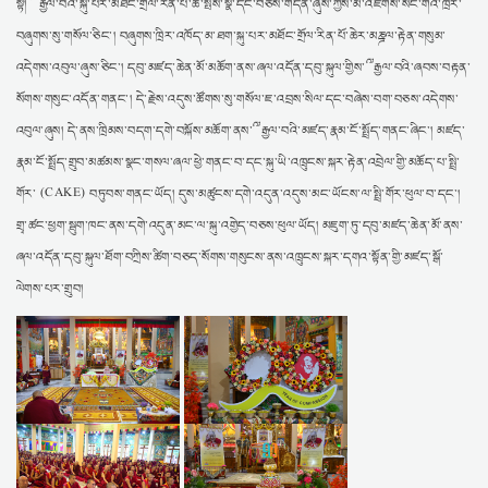
སྟེ། ༸རྒྱལ་བའི་སྐུ་པར་མཐོང་གྲོལ་རིན་པོ་ཆེ་སྤོས་སྣ་དང་བཅས་གདན་ཞུས་ཀྱིས་མི་འཇིགས་སེང་གེའི་ཁྲིར་
བཞུགས་སུ་གསོལ་ཅིང་། བཞུགས་ཁྲིར་འཁོད་མ་ཐག་སྐུ་པར་མཐོང་གྲོལ་རིན་པོ་ཆེར་མཎྜལ་རྟེན་གསུམ་
འདེགས་འབུལ་ཞུས་ཅིང་། དབུ་མཛད་ཆེན་མོ་མཆོག་ནས་ཞལ་འདོན་དབུ་སྐུལ་གྱིས་༸རྒྱལ་བའི་ཞབས་བརྟན་
སོགས་གསུང་འདོན་གནང་། དེ་རྗེས་འདུས་ཚོགས་སུ་གསོལ་ཇ་འབྲས་སིལ་དང་བཞེས་བག་བཅས་འདེགས་
འབུལ་ཞུས། དེ་ནས་ཁྲིམས་བདག་དགེ་བསྐོས་མཆོག་ནས་༸རྒྱལ་བའི་མཛད་རྣམ་ངོ་སྤྲོད་གནང་ཞིང་། མཛད་
རྣམ་ངོ་སྤྲོད་གྲུབ་མཚམས་སྣང་གསལ་ཞལ་ཕྱེ་གནང་བ་དང་སྐུ་ཡི་འཁྲུངས་སྐར་རྟེན་འབྲེལ་གྱི་མཆོད་པ་སྤྲི་
གོར་ (CAKE) བཏུབས་གནང་ཡོད། དུས་མཚུངས་དགེ་འདུན་འདུས་མང་ཡོངས་ལ་སྤྲི་གོར་ཕུལ་བ་དང་།
གྲྭ་ཚང་ཕྱག་སྦུག་ཁང་ནས་དགེ་འདུན་མང་ལ་སྐུ་འགྱེད་བཅས་ཕུལ་ཡོད། མཇུག་ཏུ་དབུ་མཛད་ཆེན་མོ་ནས་
ཞལ་འདོན་དབུ་སྐུལ་ཐོག་བཀྲིས་ཚིག་བཅད་སོགས་གསུངས་ནས་འཁྲུངས་སྐར་དགའ་སྟོན་གྱི་མཛད་སྒོ་
ལེགས་པར་གྲུབ།