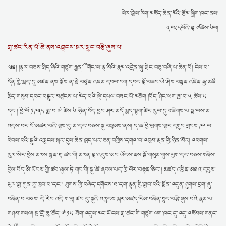
བོད་རྒྱལ་ལོ་༢༡༥༢ཤིང་མོ་སྦྲུལ་ལོའི་གནམ་ལོ་གསར་ཚེས་ཀྱི་འཚམས་འདྲི།
: བོད་རྒྱལ་
སེར་བྱེས་རིག་མཛོད་ཆེན་མོའི་རྩོམ་སྒྲིག་ཁང་ནས།
ལོ་༢༡༥༢ཤིང་མོ་སྦྲུལ་ལོའི་གནམ་ལོ་གསར་ཚེས་ལ་བཀྲ་ཤིས་བདེ་ལེགས་ཞུ། ཤེས་རིག་
༢༠༢༥ལོའི་ཟླ་༧ཚེས་༦ལ།
ཡོན་ཏན་ཡར་ངོའི་ཟླ་བཞ
འཕྲུལ་དེབ་ལྐོག་ཚོང་བྱས་པར་དགག་པ།
: འཕྲིན་ཐུང་།: སེར་བྱེས་རིག་མཛོད་ཆེན་མོའི་
གྲྭ་ཚང་རིན་པོ་ཆེ་ནས་འཁྲུངས་སྐར་སྲུང་བརྩི་ཞུས་པ།
འཕྲུལ་དེབ་ལྐོག་ཚོང་བྱེད་བཞིན་ཡོད་པར་ཤེས་རྟོགས་བྱུང་བས་དེ་དག་
དབུ་བོད་མིའི་སྒྲིག་འཛུགས་ཀྱི་དཔལ་ལྡན་སྲིད་སྐྱོང་སྤེན་པ་ཚེ་རིང་མཆོག་སེ་རར་
༄༅། །ལྷར་བཅས་སྲིད་ཞིའི་གཙུག་རྒྱན་༸གོང་ས་ལྷ་མིའི་རྣམ་འདྲེན་སྐུ་ཕྲེང་བཅུ་བཞི་པ་ཆེན་པོ། ངེས་པ་
འཚམས་གཟ
: བཙན་བྱོལ་བོད་མིའི་ཆབ་སྲིད་ཀྱི་དབུ་ཁྲིད་སྲིད་སྐྱོང་སྤེན་པ་ཚེ་རིང་
དོན་གྱི་སླད་དུ་མཚན་ནས་སྨོས་ན་རྗེ་བཙུན་འཇམ་དཔལ་ངག་དབང་བློ་བཟང་ཡེ་ཤེས་བསྟན་འཛིན་རྒྱ་མཚོ་
མཆོག་གིས་སྲིད་སྐྱོང་གི་མཛད་ཁུར་བཞེས་
སྲིད་གསུམ་དབང་བསྒྱུར་མཚུངས་པ་མེད་པའི་སྡེ་དཔལ་བཟང་པོ་མཆོག །བོད་ཤིང་ཕག་ཟླ་བ་༥ ཚེས་༥
བཀའ་དྲིན་རྗེས་དྲན་གྱི་གཟེངས་བསྟོད་བྱམས་བརྩེའི་འོད་སྣང་།
: དགུང་ལོ་དགུ་བཅུར་
ཕེབས་པའི་བཀའ་དྲིན་རྗེས་དྲན་གྱི་གཟེངས་བསྟོད་བྱམས་བརྩེའི་འོད་སྣང་།སྲིད་གསུམ་
དང་། ཕྱི་ལོ་༡༩༣༥ ཟླ་བ་༧ ཚེས་༦ ཉིན་བོད་བྱང་ཤར་མདོ་སྨད་སྟག་ཚེར་ཡུལ་དུ་གཟིགས་པ་ལྔ་ལས་མ་
འཇིག་རྟེན
འདས་པར་ངོ་མཚར་བའི་ལྟས་དུ་མ་དང་བཅས་སྐུ་བལྟམས་ནས། ད་ཆ་ཕྱི་ལུགས་ལྟར་དགུང་གྲངས་༩༠ ལ་
ཕེབས་པའི་སྐུའི་འཁྲུངས་སྐར་དུས་ཆེན་ཁྱད་པར་ཅན་བཀྲིས་དགའ་བ་འབུམ་ལྡན་གྱི་ཉིན་མོར། འཕགས་
ཡུལ་སེར་བྱེས་མཁས་སྙན་གྲྭ་ཚང་གི་མཁན་བླ་འདུས་མང་ཡོངས་ནས་སྒོ་གསུམ་གུས་ཕྱག་དང་བཅས་གཞིས་
བྱེས་བོད་མི་ཡོངས་ཀྱི་ཚབ་ཞུས་ཏེ་གང་གི་སྐུ་ཚེ་ཞབས་པད་ཁྲི་ལོར་བརྟན་ཅིང་། མཛད་འཕྲིན་མཐའ་དབུས་
ཡུལ་གྲུ་ཀུན་ཏུ་ཁྱབ་པ་དང་། ཐུགས་ཀྱི་བཞེད་དགོངས་ཐ་དག་ལྷུན་གྱི་གྲུབ་པའི་སྨོན་འདུན་ཤུགས་དྲག་ཞུ་
བཞིན་པ་བཅས། དེ་རིང་འདི་ག་གྲྭ་ཚང་དུ་སྐུའི་འཁྲུངས་སྐར་མཛད་རིམ་བཞིན་སྲུང་བརྩི་ཞུས་པའི་རྣམ་པ་
གཤམ་གསལ། སྔ་དྲོ་ཆུ་ཚོད་༧།༡༥ ཐོག་འདུས་མང་ཡོངས་གྲྭ་ཚང་གི་གཙུག་ལག་ཁང་དུ་འདུ་འཛོམས་གནང་