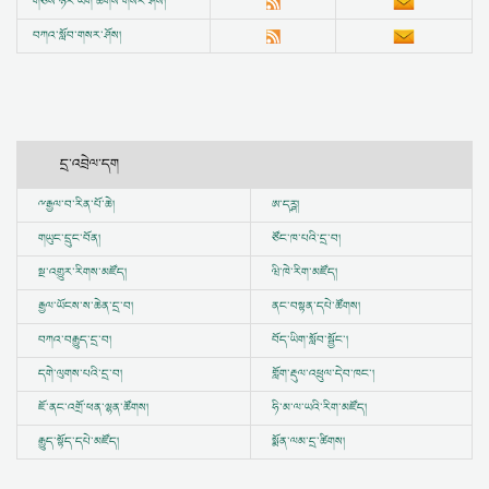
གཅེས་ཉར་ཡིག་ཚགས་གསར་ཤོས།
བཀའ་སློབ་གསར་ཤོས།
དྲ་འབྲེལ་དག
ྋ
རྒྱལ་བ་རིན་པོ་ཆེ།
ཨ་དཪྴ།
གཡུང་དྲུང་བོན།
ཙོང་ཁ་པའི་དྲ་བ།
སྔ་འགྱུར་རིགས་མཛོད།
ཝི་ཁེ་རིག་མཛོད།
རྒྱལ་ཡོངས་ས་ཆེན་དྲ་བ།
ནང་བསྟན་དཔེ་ཚོགས།
བཀའ་བརྒྱུད་དྲ་བ།
བོད་ཡིག་སློབ་སྦྱོང་།
དགེ་ལུགས་པའི་དྲ་བ།
གློག་རྡུལ་འཕྲུལ་དེབ་ཁང་།
ཇོ་ནང་འགྲོ་ཕན་ལྷན་ཚོགས།
ཧི་མ་ལ་ཡའི་རིག་མཛོད།
རྒྱུད་སྟོད་དཔེ་མཛོད།
སྨོན་ལམ་དྲ་ཚིགས།