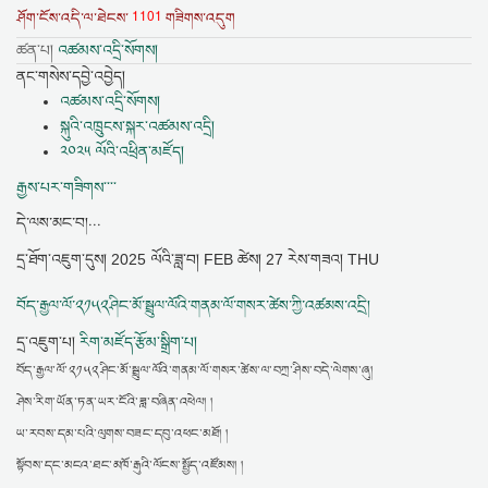
1101
ཤོག་ངོས་འདི་ལ་ཐེངས་
གཟིགས་འདུག
ཚན་པ།
འཚམས་འདྲི་སོགས།
ནང་གསེས་དབྱེ་འབྱེད།
འཚམས་འདྲི་སོགས།
སྐུའི་འཁྲུངས་སྐར་འཚམས་འདྲི།
༢༠༢༥ ལོའི་འཕྲིན་མཛོད།
རྒྱས་པར་གཟིགས་་་་
དེ་ལས་མང་བ།...
དྲ་ཐོག་འཇུག་དུས།
2025 ལོའི་ཟླ་བ། FEB ཚེས། 27 རེས་གཟའ། THU
བོད་རྒྱལ་ལོ་༢༡༥༢ཤིང་མོ་སྦྲུལ་ལོའི་གནམ་ལོ་གསར་ཚེས་ཀྱི་འཚམས་འདྲི།
དྲ་འཇུག་པ།
རིག་མཛོད་རྩོམ་སྒྲིག་པ།
བོད་རྒྱལ་ལོ་༢༡༥༢ཤིང་མོ་སྦྲུལ་ལོའི་གནམ་ལོ་གསར་ཚེས་ལ་བཀྲ་ཤིས་བདེ་ལེགས་ཞུ།
ཤེས་རིག་ཡོན་ཏན་ཡར་ངོའི་ཟླ་བཞིན་འཕེལ། །
ཡ་རབས་དམ་པའི་ལུགས་བཟང་དབུ་འཕང་མཐོ། །
སྟོབས་དང་མངའ་ཐང་མཁོ་རྒུའི་ལོངས་སྤྱོད་འཛོམས། །